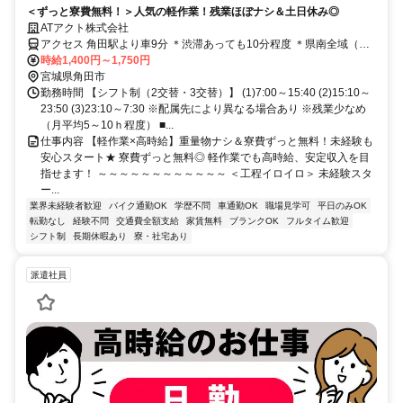
＜ずっと寮費無料！＞人気の軽作業！残業ほぼナシ＆土日休み◎
ATアクト株式会社
アクセス 角田駅より車9分 ＊渋滞あっても10分程度 ＊県南全域（角
田・柴田郡・白石市）・福島県伊達市から通勤者在籍中
時給1,400円～1,750円
宮城県角田市
勤務時間 【シフト制（2交替・3交替）】 (1)7:00～15:40 (2)15:10～
23:50 (3)23:10～7:30 ※配属先により異なる場合あり ※残業少なめ
（月平均5～10ｈ程度） ■...
仕事内容 【軽作業×高時給】重量物ナシ＆寮費ずっと無料！未経験も
安心スタート★ 寮費ずっと無料◎ 軽作業でも高時給、安定収入を目
指せます！ ～～～～～～～～～～～～ ＜工程イロイロ＞ 未経験スタ
ー...
業界未経験者歓迎
バイク通勤OK
学歴不問
車通勤OK
職場見学可
平日のみOK
転勤なし
経験不問
交通費全額支給
家賃無料
ブランクOK
フルタイム歓迎
シフト制
長期休暇あり
寮・社宅あり
派遣社員