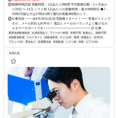
勤務時間詳細 実働時間：1日あたり8時間 平均勤務日数：1ヶ月あた
り20日 〜 21日 シフト制 1日あたりの実働時間：最大8時間/日 ◆7～
25時(可能な方は27時)の間で週5日/実働8時間のシフ...
仕事内容 ━━ 📅8月26日(水)在宅勤務スタート！━━ 受電がメインで
すが、メール対応も約半分！ 電話とメールのバランスよく働けるカ
スタマーサポートです♪ ━━━━━━━━━━━━━━ 📋 仕事...
業界未経験者歓迎
社員登用あり
フリーター歓迎
学歴不問
転勤なし
経験不問
未経験者歓迎
フルリモート
経験者歓迎
ネイルOK
夜間
研修あり
在宅OK
ブランクOK
育休あり
交通費支給
長期歓迎
シフト制
深夜
ピアスOK
派遣社員