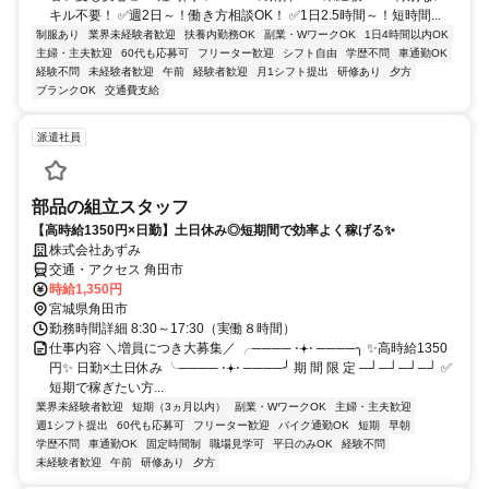
キル不要！ ✅週2日～！働き方相談OK！ ✅1日2.5時間～！短時間...
制服あり
業界未経験者歓迎
扶養内勤務OK
副業・WワークOK
1日4時間以内OK
主婦・主夫歓迎
60代も応募可
フリーター歓迎
シフト自由
学歴不問
車通勤OK
経験不問
未経験者歓迎
午前
経験者歓迎
月1シフト提出
研修あり
夕方
ブランクOK
交通費支給
派遣社員
部品の組立スタッフ
【高時給1350円×日勤】土日休み◎短期間で効率よく稼げる✨
株式会社あずみ
交通・アクセス 角田市
時給1,350円
宮城県角田市
勤務時間詳細 8:30～17:30（実働８時間）
仕事内容 ＼増員につき大募集／ ╭──── ⋅𖥔⋅ ────╮ ✨高時給1350
円✨ 日勤×土日休み ╰──── ⋅𖥔⋅ ────╯ 期 間 限 定 ─┘─┘─┘─┘ ✅
短期で稼ぎたい方...
業界未経験者歓迎
短期（3ヵ月以内）
副業・WワークOK
主婦・主夫歓迎
週1シフト提出
60代も応募可
フリーター歓迎
バイク通勤OK
短期
早朝
学歴不問
車通勤OK
固定時間制
職場見学可
平日のみOK
経験不問
未経験者歓迎
午前
研修あり
夕方