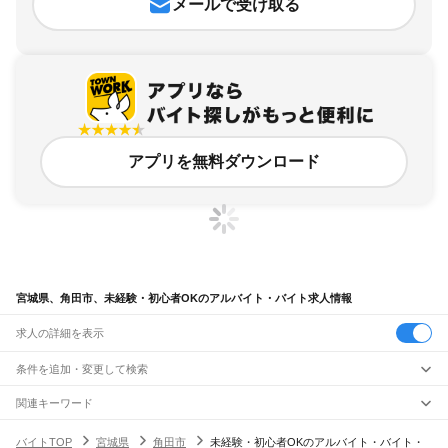
メールで受け取る
アプリを無料ダウンロード
宮城県、角田市、未経験・初心者OKのアルバイト・バイト求人情報
求人の詳細を表示
条件を追加・変更して検索
市区町村を追加・変更
関連キーワード
宮城県 角田市 未経験歓迎
宮城県 未経験・初心者OK cad
宮城県
駅を追加・変更
バイトTOP
宮城県
角田市
未経験・初心者OKのアルバイト・バイト・
宮城県 未経験・初心者OK 役所
宮城県 未経験・初心者OK 猫
宮城県
すべて