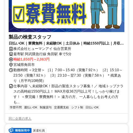
製品の検査スタッフ
日払いOK｜寮費無料｜未経験OK｜土日休み｜時給1550円以上｜月収36
万円以上可｜交通費別途支給｜
株式会社ヒューマンアイ 仙台営業所
最寄駅 阿武隈急行線 角田駅 車で5分
時給1,650円～2,063円
宮城県角田市
勤務時間 ＜3交替＞ ［1］7:00～15:40（実働7.92ｈ） ［2］15:10～
23:50（実働7.92ｈ） ［3］23:10～翌7:30（実働7.58ｈ） ＊残業あ
り（月平均10時間）
仕事内容 ＼未経験OK！部品の製造スタッフ募集！／ 地域トップクラ
スの高時給1550円以上！ MAX月収36万円以上可！しっかり稼げま
す！ ＜寮完備！寮費無料！＞ 遠方の方、一人暮らしをお考えの方
も...
学歴不問
週払いOK
制服貸与
交通費支給
シフト制
日払いOK
同じ企業の求人
派遣社員