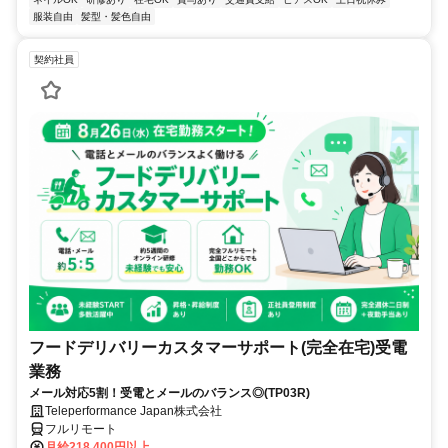
服装自由
髪型・髪色自由
契約社員
フードデリバリーカスタマーサポート(完全在宅)受電
業務
メール対応5割！受電とメールのバランス◎(TP03R)
Teleperformance Japan株式会社
フルリモート
月給218,400円以上