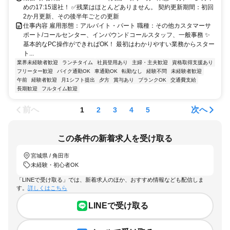
めの17:15退社！ ✅残業はほとんどありません。 契約更新期間：初回
2か月更新、その後半年ごとの更新
仕事内容 雇用形態：アルバイト・パート 職種：その他カスタマーサ
ポート/コールセンター、インバウンドコールスタッフ、一般事務 ✨
基本的なPC操作ができればOK！ 最初はわかりやすい業務からスター
ト...
業界未経験者歓迎
ランチタイム
社員登用あり
主婦・主夫歓迎
資格取得支援あり
フリーター歓迎
バイク通勤OK
車通勤OK
転勤なし
経験不問
未経験者歓迎
午前
経験者歓迎
月1シフト提出
夕方
賞与あり
ブランクOK
交通費支給
長期歓迎
フルタイム歓迎
前へ
次へ
1
2
3
4
5
この条件の新着求人を受け取る
宮城県 / 角田市
未経験・初心者OK
「LINEで受け取る」では、新着求人のほか、おすすめ情報なども配信しま
す。
詳しくはこちら
LINEで受け取る