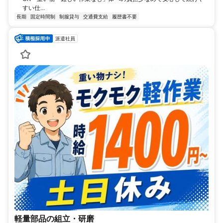
すい仕...
長期
固定時間制
制服貸与
交通費支給
履歴書不要
派遣社員
軽量部品の組立・研磨