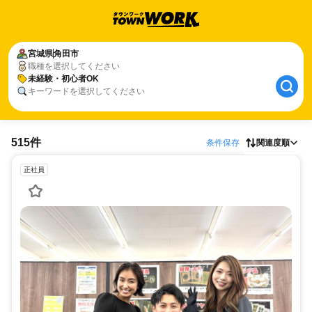
宮城県
角田市
職種を選択してください
未経験・初心者OK
キーワードを選択してください
515件
条件保存
関連度順
正社員