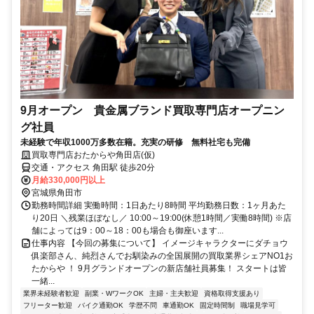
9月オープン 貴金属ブランド買取専門店オープニン
グ社員
未経験で年収1000万多数在籍。充実の研修 無料社宅も完備
買取専門店おたからや角田店(仮)
交通・アクセス 角田駅 徒歩20分
月給330,000円以上
宮城県角田市
勤務時間詳細 実働時間：1日あたり8時間 平均勤務日数：1ヶ月あた
り20日 ＼残業ほぼなし／ 10:00～19:00(休憩1時間／実働8時間) ※店
舗によっては9：00～18：00も場合も御座います...
仕事内容 【今回の募集について】 イメージキャラクターにダチョウ
俱楽部さん、純烈さんでお馴染みの全国展開の買取業界シェアNO1お
たからや ！ 9月グランドオープンの新店舗社員募集！ スタートは皆
一緒...
業界未経験者歓迎
副業・WワークOK
主婦・主夫歓迎
資格取得支援あり
フリーター歓迎
バイク通勤OK
学歴不問
車通勤OK
固定時間制
職場見学可