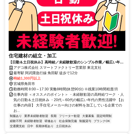
住宅建材の組立・加工
【日勤＆土日祝休み】高時給／未経験歓迎のシンプル作業／幅広い年代
の男性活躍中
アデコ株式会社 スマートファクトリー営業部 東北支社
最寄駅 阿武隈急行線 角田駅 徒歩で12分
時給1,300円以上
宮城県角田市
勤務時間 8:00～17:30 実働8時間(休憩90分) ※残業10時間程度/月
仕事内容 ＜オススメのポイント＞ ・未経験歓迎の高時給ワーク ・人
気の日勤＆土日祝休み ・20代～60代の幅広い年代の男性活躍中 【お
仕事の内容】 大手住宅メーカー向けの材料を加工している企業での
お...
制服あり
業界未経験者歓迎
長期
フリーター歓迎
大量募集
固定時間制
経験不問
未経験者歓迎
研修あり
社会保険完備
制服貸与
ブランクOK
交通費支給
日中
長期休暇あり
土日祝休み