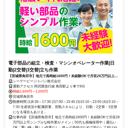
電子部品の組立・検査・マシンオペレーター作業|日
勤|2交替|3交替|立ち作業
【宮城県角田市】地元で高時給1600円！未経験OKで月収28万円以上可
シンプルな軽作業がメイン｜50代も積極採用中｜週払いOK「重い物・
シーデーピージャパン株式会社
難しい作業なし」体への負担少なめで安心して続けやすい仕事
通勤アクセス 阿武隈急行線 角田駅より車で9分
時給1,600円～2,000円
宮城県角田市
勤務時間 (1)8:30～17:30 (2)7:00～15:40 (3)15:10～23:50 (4)23:10～
7:30 生産状況や配属部署、習熟スキルにより、日勤・2交替・3交替
になる場合もありま...
仕事内容 【宮城県角田市】地元で高時給1600円！未経験OKで月収28
万円以上可シンプルな軽作業がメイン｜50代も積極採用中｜週払い
OK「重い物・難しい作業なし」体への負担少なめで安心して続けや