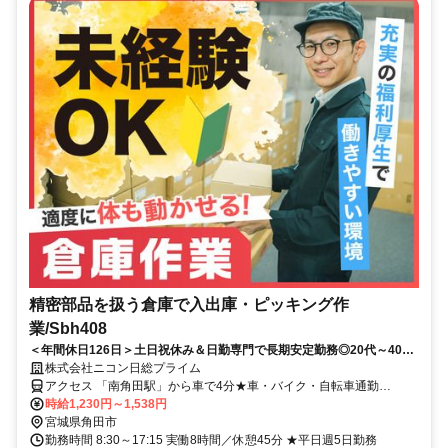
精密部品を扱う倉庫で入出庫・ピッキング作
業/Sbh408
＜年間休日126日＞土日祝休み＆日勤専門で長期安定勤務◎20代～40代
前半の男女スタッフ活躍中！！
株式会社ニコン日総プライム
アクセス 「南角田駅」から車で4分★車・バイク・自転車通勤
OK（無料駐車場あり）
時給1,230円～1,538円
宮城県角田市
勤務時間 8:30～17:15 実働8時間／休憩45分 ★平日週5日勤務