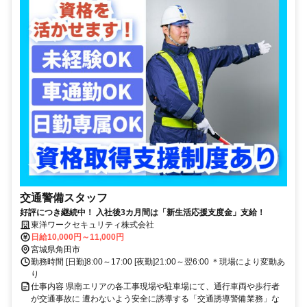
交通警備スタッフ
好評につき継続中！ 入社後3カ月間は「新生活応援支度金」支給！
東洋ワークセキュリティ株式会社
日給10,000円～11,000円
宮城県角田市
勤務時間 [日勤]8:00～17:00 [夜勤]21:00～翌6:00 ＊現場により変動あ
り
仕事内容 県南エリアの各工事現場や駐車場にて、通行車両や歩行者
が交通事故に 遭わないよう安全に誘導する「交通誘導警備業務」な