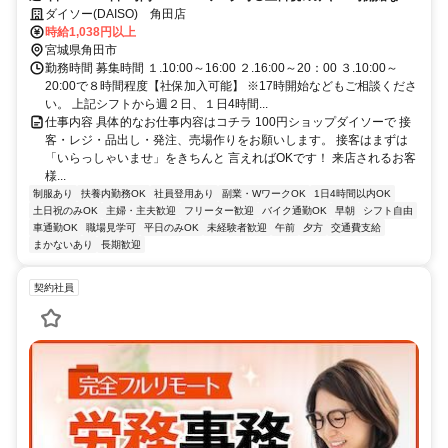
シフト相談OK♪
ダイソー(DAISO) 角田店
時給1,038円以上
宮城県角田市
勤務時間 募集時間 １.10:00～16:00 ２.16:00～20：00 ３.10:00～
20:00で８時間程度【社保加入可能】 ※17時開始などもご相談くださ
い。 上記シフトから週２日、１日4時間...
仕事内容 具体的なお仕事内容はコチラ 100円ショップダイソーで 接
客・レジ・品出し・発注、売場作りをお願いします。 接客はまずは
「いらっしゃいませ」をきちんと 言えればOKです！ 来店されるお客
様...
制服あり
扶養内勤務OK
社員登用あり
副業・WワークOK
1日4時間以内OK
土日祝のみOK
主婦・主夫歓迎
フリーター歓迎
バイク通勤OK
早朝
シフト自由
車通勤OK
職場見学可
平日のみOK
未経験者歓迎
午前
夕方
交通費支給
まかないあり
長期歓迎
契約社員