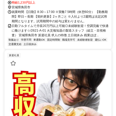
車で約9分
時給1,230円以上
宮城県角田市
就業時間 【日勤】8:30～17:00 ※実働7.5時間（休憩60分） 【勤務期
間】即日～長期 【契約更新】2ヶ月ごと ※入社より2週間は法定試用
期間となります。試用期間中の給与は変わりません。
日勤フルタイムで月収20万円以上可能◎未経験歓迎！空調完備で快適
に働けます☆/2621-A-01 火災報知器の製造スタッフ（組立・目視検
査） 宮城県角田市 派遣社員 求人の特徴 土日祝休み 残業ほぼ...
制服あり
学歴不問
車通勤OK
固定時間制
職場見学可
未経験者歓迎
週払いOK
交通費支給
土日祝休み
派遣社員