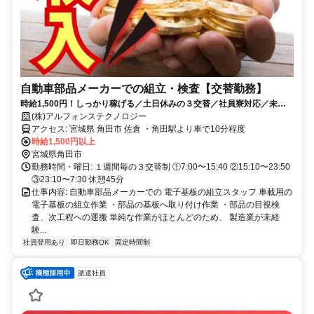
自動車部品メーカーでの組立・検査【交替勤務】
時給1,500円！しっかり稼げる／土日休みの３交替／社員寮対応／未経
験者歓迎！
(株)アルフォンステクノロジー
アクセス: 宮城県 角田市 佐倉 ・角田駅より車で10分程度
時給1,500円以上
宮城県角田市
勤務時間・曜日: １週間毎の３交替制 ①7:00〜15:40 ②15:10〜23:50
③23:10〜7:30 休憩45分
仕事内容: 自動車部品メーカーでの 電子基板の組立スタッフ 車載用の
電子基板の組立作業 ・部品の基板へ取り付け作業 ・部品の目視検
査、次工程への運搬 単純な作業がほとんどのため、 製造業が未経
験...
社員登用あり
即日勤務OK
固定時間制
派遣社員