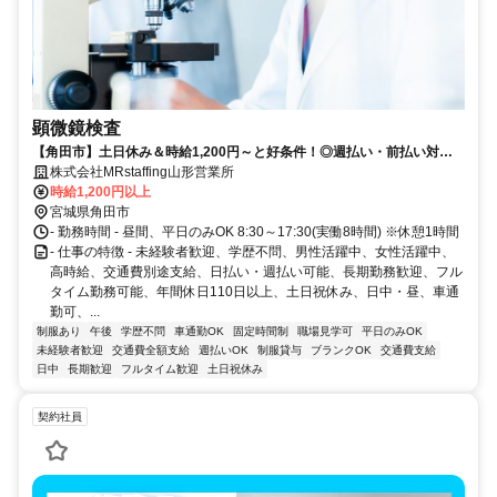
顕微鏡検査
【角田市】土日休み＆時給1,200円～と好条件！◎週払い・前払い対応
可！(規定あり)◎大人気の日勤のお仕事！
株式会社MRstaffing山形営業所
時給1,200円以上
宮城県角田市
- 勤務時間 - 昼間、平日のみOK 8:30～17:30(実働8時間) ※休憩1時間
- 仕事の特徴 - 未経験者歓迎、学歴不問、男性活躍中、女性活躍中、
高時給、交通費別途支給、日払い・週払い可能、長期勤務歓迎、フル
タイム勤務可能、年間休日110日以上、土日祝休み、日中・昼、車通
勤可、...
制服あり
午後
学歴不問
車通勤OK
固定時間制
職場見学可
平日のみOK
未経験者歓迎
交通費全額支給
週払いOK
制服貸与
ブランクOK
交通費支給
日中
長期歓迎
フルタイム歓迎
土日祝休み
契約社員