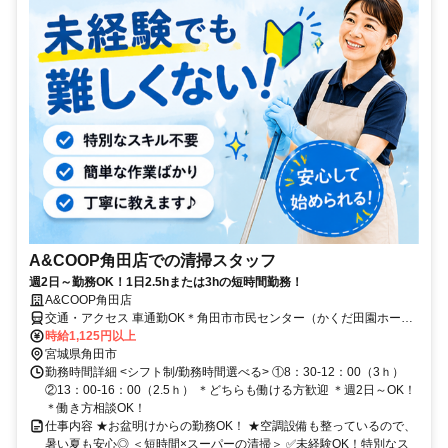
A&COOP角田店での清掃スタッフ
週2日～勤務OK！1日2.5hまたは3hの短時間勤務！
A&COOP角田店
交通・アクセス 車通勤OK＊角田市市民センター（かくだ田園ホー
ル）近く＊
時給1,125円以上
宮城県角田市
勤務時間詳細 <シフト制/勤務時間選べる> ①8：30-12：00（3ｈ）
②13：00-16：00（2.5ｈ） ＊どちらも働ける方歓迎 ＊週2日～OK！
＊働き方相談OK！
仕事内容 ★お盆明けからの勤務OK！ ★空調設備も整っているので、
暑い夏も安心◎ ＜短時間×スーパーの清掃＞ ✅未経験OK！特別なス