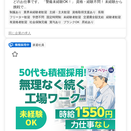
どのお仕事です。 「警備未経験OK！」 資格・経験不問！ 未経験から
挑戦で...
制服あり
業界未経験者歓迎
主婦・主夫歓迎
資格取得支援あり
長期
フリーター歓迎
学歴不問
固定時間制
未経験者歓迎
交通費全額支給
経験者歓迎
有資格者歓迎
社会保険完備
賞与あり
ブランクOK
昇給あり
同じ企業の求人
派遣社員