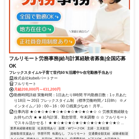
フルリモート労務事務|給与計算経験者募集|全国応募
OK
フレックスタイム✨子育て世代60％活躍中✨在宅勤務手当あり
株式会社kubellパートナー
フルリモート
月給208,000円～431,200円
勤務時間詳細 実働時間：1日あたり8時間 平均勤務日数：1ヶ月あた
り18日 〜 20日 フレックスタイム制 （標準労働時間／1日8h） ※メ
インタイム／10：00～16：00 ◎残業少なめ！ 月平...
仕事内容 ★☆★☆★☆★☆★☆★☆★☆★☆★☆ ☆ 労務実務経験を
お持ちの方 ★ ★ 給与計算、勤怠管理、年末調整 ☆ ☆ フルリモート
でスキル活かせる！ ★ ★☆★☆★☆★☆★☆★☆★☆★☆★☆ ...
業界未経験者歓迎
社員登用あり
副業・WワークOK
主婦・主夫歓迎
資格取得支援あり
学歴不問
転勤なし
フルリモート
交通費全額支給
経験者歓迎
ネイルOK
研修あり
在宅OK
賞与あり
交通費支給
ピアスOK
土日祝休み