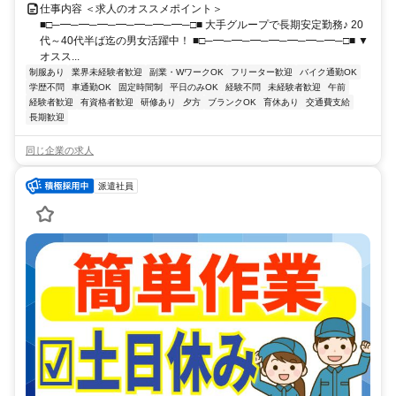
仕事内容 ＜求人のオススメポイント＞
■□─━─━─━─━─━─━─━─□■ 大手グループで長期安定勤務♪ 20
代～40代半ば迄の男女活躍中！ ■□─━─━─━─━─━─━─━─□■ ▼
オスス...
制服あり
業界未経験者歓迎
副業・WワークOK
フリーター歓迎
バイク通勤OK
学歴不問
車通勤OK
固定時間制
平日のみOK
経験不問
未経験者歓迎
午前
経験者歓迎
有資格者歓迎
研修あり
夕方
ブランクOK
育休あり
交通費支給
長期歓迎
同じ企業の求人
派遣社員