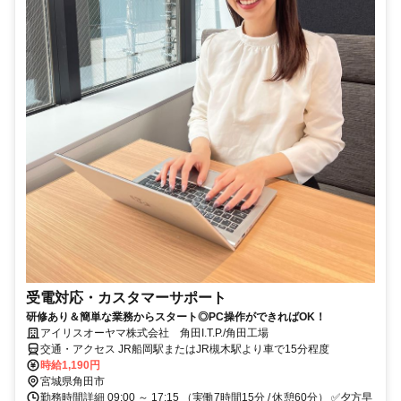
受電対応・カスタマーサポート
研修あり＆簡単な業務からスタート◎PC操作ができればOK！
アイリスオーヤマ株式会社 角田I.T.P./角田工場
交通・アクセス JR船岡駅またはJR槻木駅より車で15分程度
時給1,190円
宮城県角田市
勤務時間詳細 09:00 ～ 17:15 （実働7時間15分 / 休憩60分） ✅夕方早