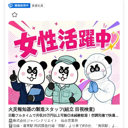
派遣社員
火災報知器の製造スタッフ(組立 目視検査)
日勤フルタイムで月収20万円以上可能◎未経験歓迎！空調完備で快適に
働けます☆
株式会社ジャパンクリエイト 仙台営業所
沿線・最寄駅 阿武隈急行線「岡駅」より車で約5分、「角田駅」より