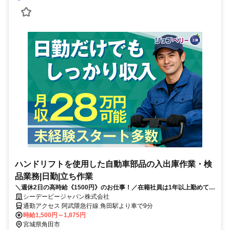
ハンドリフトを使用した自動車部品の入出庫作業・検
品業務|日勤|立ち作業
＼週休2日の高時給《1500円》のお仕事！／在籍社員は1年以上勤めてい
る方多数！全員が未経験からスタートされております！
シーデーピージャパン株式会社
通勤アクセス 阿武隈急行線 角田駅より車で9分
時給1,500円～1,875円
宮城県角田市