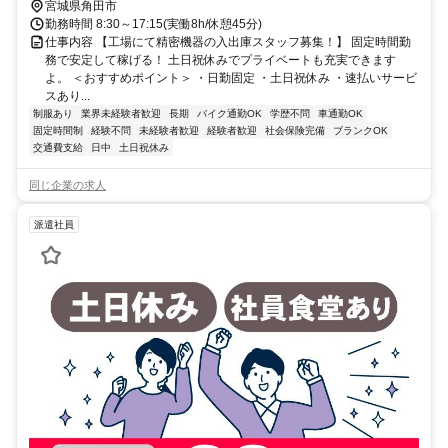
宮城県角田市
勤務時間 8:30～17:15(実働8h/休憩45分)
仕事内容 【工場にて精密機器の入出庫スタッフ募集！】 固定時間勤
務で安定して稼げる！ 土日祝休みでプライベートも充実できます
よ。 ＜おすすめポイント＞ ・日勤固定 ・土日祝休み ・速払いサービ
スあり...
制服あり
業界未経験者歓迎
長期
バイク通勤OK
学歴不問
車通勤OK
固定時間制
経験不問
未経験者歓迎
経験者歓迎
社会保険完備
ブランクOK
交通費支給
日中
土日祝休み
同じ企業の求人
派遣社員