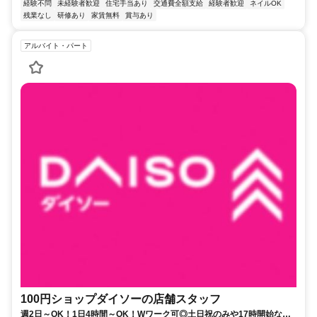
経験不問
未経験者歓迎
住宅手当あり
交通費全額支給
経験者歓迎
ネイルOK
残業なし
研修あり
家賃無料
賞与あり
アルバイト・パート
100円ショップダイソーの店舗スタッフ
週2日～OK！1日4時間～OK！Wワーク可◎土日祝のみや17時開始など