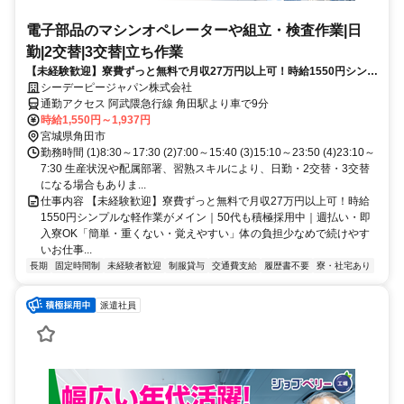
電子部品のマシンオペレーターや組立・検査作業|日
勤|2交替|3交替|立ち作業
【未経験歓迎】寮費ずっと無料で月収27万円以上可！時給1550円シンプ
ルな軽作業がメイン｜50代も積極採用中｜週払い・即入寮OK「簡単・
シーデーピージャパン株式会社
重くない・覚えやすい」体の負担少なめで続けやすいお仕事
通勤アクセス 阿武隈急行線 角田駅より車で9分
時給1,550円～1,937円
宮城県角田市
勤務時間 (1)8:30～17:30 (2)7:00～15:40 (3)15:10～23:50 (4)23:10～
7:30 生産状況や配属部署、習熟スキルにより、日勤・2交替・3交替
になる場合もありま...
仕事内容 【未経験歓迎】寮費ずっと無料で月収27万円以上可！時給
1550円シンプルな軽作業がメイン｜50代も積極採用中｜週払い・即
入寮OK「簡単・重くない・覚えやすい」体の負担少なめで続けやす
いお仕事...
長期
固定時間制
未経験者歓迎
制服貸与
交通費支給
履歴書不要
寮・社宅あり
派遣社員