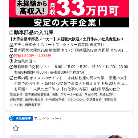
自動車部品の入出庫
【大手自動車部品メーカー】未経験大歓迎／土日休み／社員食堂あり／
男性活躍中／月収例33万円
アデコ株式会社 スマートファクトリー営業部 東北支社
最寄駅 阿武隈急行線 横倉駅 車で7分 阿武隈急行線 角田駅 車で9分 阿
武隈急行線 岡駅 車で11分
時給1,500円～1,875円
宮城県角田市
勤務時間 3交替シフト ・6:00～15:00 ・5:30～15:30 ・14:00～23:00
実働8時間(休憩60分) ※残業30時間程度/月
仕事内容 オススメのポイント ・未経験歓迎の簡単作業 ・安定の大手
企業でのお仕事 ・高時給×3交替で高収入を狙えます 月収33万円以上
も可能！ ・人気の土日休み 【お仕事の内容】 自動車部品の仕分...
制服あり
業界未経験者歓迎
長期
フリーター歓迎
学歴不問
車通勤OK
経験不問
未経験者歓迎
社会保険完備
ブランクOK
交通費支給
長期歓迎
シフト制
履歴書不要
アルバイト・パート