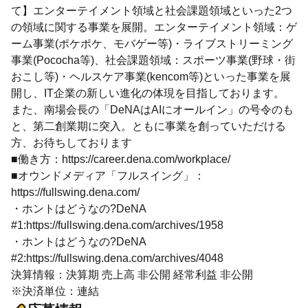
て】エンターテイメント領域と社会課題領域といった2つ
の領域に関する事業を展開。エンターテイメント領域：ゲ
ーム事業(ポケポケ、モバゲー等)・ライブストリーミング
事業(Pococha等)、社会課題領域：スポーツ事業(野球・街
おこし等)・ヘルスケア事業(kencom等)といった事業を展
開し、IT企業の新しい進化の体現を目指しております。
また、南場会長の「DeNAはAIにオールイン」の号令のも
と、第二創業期に突入。ともに事業を創っていただける
方、お待ちしております
■働き方：https://career.dena.com/workplace/
■オウンドメディア「フルスイング」：
https://fullswing.dena.com/
・ホントはどうなの?DeNA
#1:https://fullswing.dena.com/archives/1958
・ホントはどうなの?DeNA
#2:https://fullswing.dena.com/archives/4048
決算情報：決算期 売上高 非公開 経常利益 非公開
※決済単位：連結