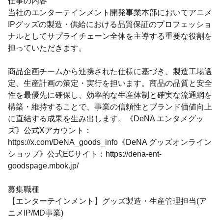
仕事の内容
当社のエンターテインメント開発事業本部においてアニメ
IPグッズの製造・供給における品質保証のプロフェッショ
ナルとしてサプライチェーン全体を主導する重要な役割を
担っていただきます。
商品企画チームから連携された仕様に基づき、製造工場選
定、生産計画の策定・実行を担います。商品の品質と安全
性を最優先に確保し、効率的な生産体制と確実な流通網を
構築・維持することで、事業の信頼性とブランド価値向上
に直結する成果を生み出します。《DeNA エンタメグッ
ズ》公式Xアカウント：
https://x.com/DeNA_goods_info《DeNA グッズオンライン
ショップ》公式ECサイト：https://dena-ent-
goodspage.mbok.jp/
募集職種
【エンターテインメント】グッズ製造・生産管理担当(ア
ニメIP/MD事業)