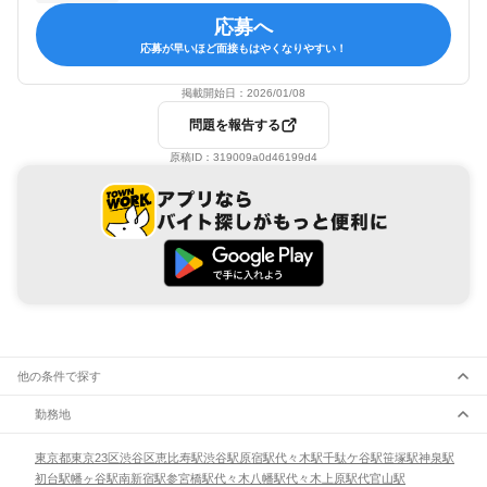
応募へ
応募が早いほど面接もはやくなりやすい！
掲載開始日：
2026/01/08
問題を報告する
原稿ID：
319009a0d46199d4
他の条件で探す
勤務地
東京都
東京23区
渋谷区
恵比寿駅
渋谷駅
原宿駅
代々木駅
千駄ケ谷駅
笹塚駅
神泉駅
初台駅
幡ヶ谷駅
南新宿駅
参宮橋駅
代々木八幡駅
代々木上原駅
代官山駅