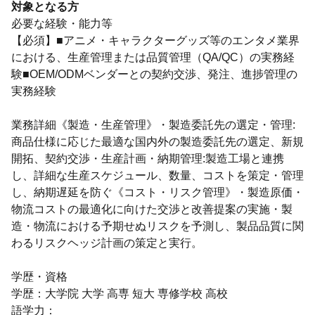
対象となる方
必要な経験・能力等
【必須】■アニメ・キャラクターグッズ等のエンタメ業界
における、生産管理または品質管理（QA/QC）の実務経
験■OEM/ODMベンダーとの契約交渉、発注、進捗管理の
実務経験
業務詳細《製造・生産管理》・製造委託先の選定・管理:
商品仕様に応じた最適な国内外の製造委託先の選定、新規
開拓、契約交渉・生産計画・納期管理:製造工場と連携
し、詳細な生産スケジュール、数量、コストを策定・管理
し、納期遅延を防ぐ《コスト・リスク管理》・製造原価・
物流コストの最適化に向けた交渉と改善提案の実施・製
造・物流における予期せぬリスクを予測し、製品品質に関
わるリスクヘッジ計画の策定と実行。
学歴・資格
学歴：大学院 大学 高専 短大 専修学校 高校
語学力：