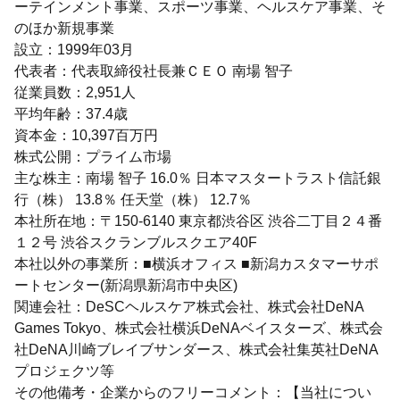
ーテインメント事業、スポーツ事業、ヘルスケア事業、そ
のほか新規事業
設立：1999年03月
代表者：代表取締役社長兼ＣＥＯ 南場 智子
従業員数：2,951人
平均年齢：37.4歳
資本金：10,397百万円
株式公開：プライム市場
主な株主：南場 智子 16.0％ 日本マスタートラスト信託銀
行（株） 13.8％ 任天堂（株） 12.7％
本社所在地：〒150-6140 東京都渋谷区 渋谷二丁目２４番
１２号 渋谷スクランブルスクエア40F
本社以外の事業所：■横浜オフィス ■新潟カスタマーサポ
ートセンター(新潟県新潟市中央区)
関連会社：DeSCヘルスケア株式会社、株式会社DeNA
Games Tokyo、株式会社横浜DeNAベイスターズ、株式会
社DeNA川崎ブレイブサンダース、株式会社集英社DeNA
プロジェクツ等
その他備考・企業からのフリーコメント：【当社につい