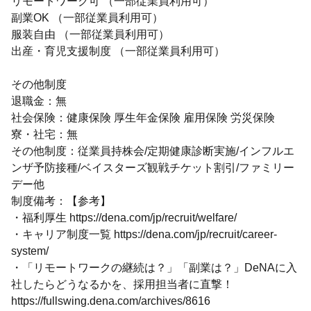
リモートワーク可 （一部従業員利用可）
副業OK （一部従業員利用可）
服装自由 （一部従業員利用可）
出産・育児支援制度 （一部従業員利用可）
その他制度
退職金：無
社会保険：健康保険 厚生年金保険 雇用保険 労災保険
寮・社宅：無
その他制度：従業員持株会/定期健康診断実施/インフルエ
ンザ予防接種/ベイスターズ観戦チケット割引/ファミリー
デー他
制度備考：【参考】
・福利厚生 https://dena.com/jp/recruit/welfare/
・キャリア制度一覧 https://dena.com/jp/recruit/career-
system/
・「リモートワークの継続は？」「副業は？」DeNAに入
社したらどうなるかを、採用担当者に直撃！
https://fullswing.dena.com/archives/8616