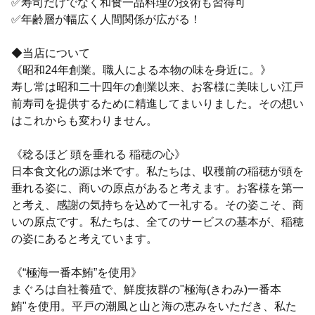
✅寿司だけでなく和食一品料理の技術も習得可
✅年齢層が幅広く人間関係が広がる！
◆当店について
《昭和24年創業。職人による本物の味を身近に。》
寿し常は昭和二十四年の創業以来、お客様に美味しい江戸
前寿司を提供するために精進してまいりました。その想い
はこれからも変わりません。
《稔るほど 頭を垂れる 稲穂の心》
日本食文化の源は米です。私たちは、収穫前の稲穂が頭を
垂れる姿に、商いの原点があると考えます。お客様を第一
と考え、感謝の気持ちを込めて一礼する。その姿こそ、商
いの原点です。私たちは、全てのサービスの基本が、稲穂
の姿にあると考えています。
《“極海一番本鮪”を使用》
まぐろは自社養殖で、鮮度抜群の"極海(きわみ)一番本
鮪"を使用。平戸の潮風と山と海の恵みをいただき、私た