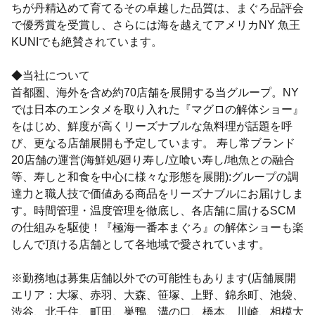
ちが丹精込めて育てるその卓越した品質は、まぐろ品評会
で優秀賞を受賞し、さらには海を越えてアメリカNY 魚王
KUNIでも絶賛されています。
◆当社について
首都圏、海外を含め約70店舗を展開する当グループ。NY
では日本のエンタメを取り入れた『マグロの解体ショー』
をはじめ、鮮度が高くリーズナブルな魚料理が話題を呼
び、更なる店舗展開も予定しています。 寿し常ブランド
20店舗の運営(海鮮処/廻り寿し/立喰い寿し/地魚との融合
等、寿しと和食を中心に様々な形態を展開):グループの調
達力と職人技で価値ある商品をリーズナブルにお届けしま
す。時間管理・温度管理を徹底し、各店舗に届けるSCM
の仕組みを駆使！『極海一番本まぐろ』の解体ショーも楽
しんで頂ける店舗として各地域で愛されています。
※勤務地は募集店舗以外での可能性もあります(店舗展開
エリア：大塚、赤羽、大森、笹塚、上野、錦糸町、池袋、
渋谷、北千住、町田、巣鴨、溝の口、橋本、川崎、相模大