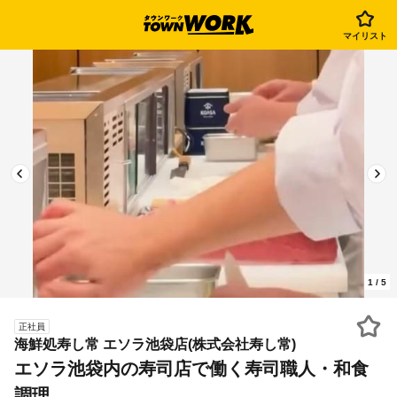
マイリスト
1
/
5
正社員
海鮮処寿し常 エソラ池袋店(株式会社寿し常)
エソラ池袋内の寿司店で働く寿司職人・和食
調理