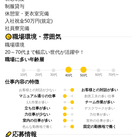
制服貸与
休憩室・更衣室完備
入社祝金50万円(規定)
社員寮完備
職場環境・雰囲気
職場環境
20～70代まで幅広い世代が活躍中！
職場に多い年齢層
10代
20代
30代
60代
70代〜
40代
50代
仕事内容の特徴
お客様との対話が多い
お客様との対話が少ない
マニュアル通りの仕事
創意工夫の多い仕事
チーム作業が多い
1人作業が多い
立ち仕事が多い
デスクワークが多い
力仕事が少ない
力仕事が多い
室内の仕事が多い
室外の仕事が多い
固定の勤務地で働く
色んな勤務地で働く
応募情報