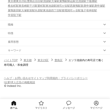
東京都
東京23区
豊島区
目白駅
池袋駅
大塚駅
巣鴨駅
駒込駅
北池袋駅
下板橋駅
椎名町駅
東長崎駅
千川駅
要町駅
東池袋駅
雑司が谷駅
西巣鴨駅
新庚申塚駅
庚申塚駅
巣鴨新田駅
大塚駅前駅
向原駅
東池袋四丁目駅
都電雑司ヶ谷駅
鬼子母神前駅
学習院下駅
職種
特徴
雇用形態
キーワード
バイトTOP
東京都
東京23区
豊島区
エソラ池袋内の寿司店で働く
寿司職人・和食調理
ヘルプ・お問い合わせ
サイトマップ
利用規約・プライバシーポリシー
[企業]求人広告の掲載相談
ホーム
マイリスト
メッセージ
マイページ