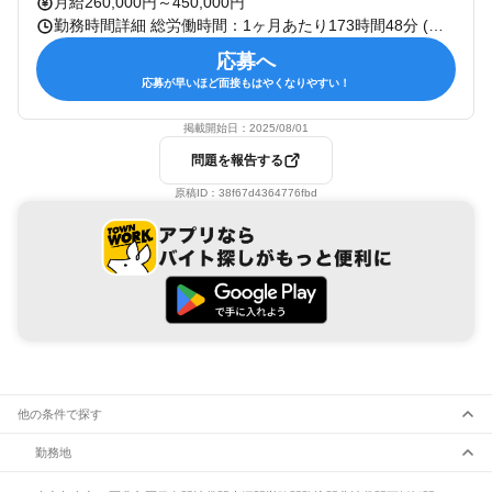
月給260,000円～450,000円
勤務時間詳細 総労働時間：1ヶ月あたり173時間48分 (早番)10：00～20：00 (遅番)13：00～23：00 ＊休憩2h ＊日によって繁忙期の時はありますが、多くの料理人が定時で上がっています！ ＊基本的に料理のラストオーダーは閉店1時間前。従業員の健康・ワークライフバランスも大切にします
応募へ
応募が早いほど面接もはやくなりやすい！
掲載開始日：
2025/08/01
問題を報告する
原稿ID：
38f67d4364776fbd
他の条件で探す
勤務地