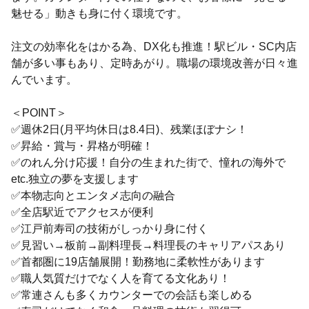
魅せる」動きも身に付く環境です。
注文の効率化をはかる為、DX化も推進！駅ビル・SC内店
舗が多い事もあり、定時あがり。職場の環境改善が日々進
んでいます。
＜POINT＞
✅週休2日(月平均休日は8.4日)、残業ほぼナシ！
✅昇給・賞与・昇格が明確！
✅のれん分け応援！自分の生まれた街で、憧れの海外で
etc.独立の夢を支援します
✅本物志向とエンタメ志向の融合
✅全店駅近でアクセスが便利
✅江戸前寿司の技術がしっかり身に付く
✅見習い→板前→副料理長→料理長のキャリアパスあり
✅首都圏に19店舗展開！勤務地に柔軟性があります
✅職人気質だけでなく人を育てる文化あり！
✅常連さんも多くカウンターでの会話も楽しめる