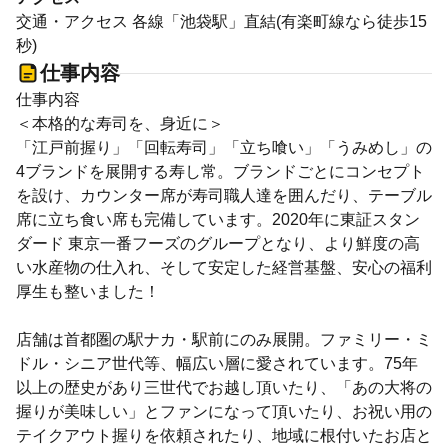
交通・アクセス 各線「池袋駅」直結(有楽町線なら徒歩15
秒)
仕事内容
仕事内容
＜本格的な寿司を、身近に＞
「江戸前握り」「回転寿司」「立ち喰い」「うみめし」の
4ブランドを展開する寿し常。ブランドごとにコンセプト
を設け、カウンター席が寿司職人達を囲んだり、テーブル
席に立ち食い席も完備しています。2020年に東証スタン
ダード 東京一番フーズのグループとなり、より鮮度の高
い水産物の仕入れ、そして安定した経営基盤、安心の福利
厚生も整いました！
店舗は首都圏の駅ナカ・駅前にのみ展開。ファミリー・ミ
ドル・シニア世代等、幅広い層に愛されています。75年
以上の歴史があり三世代でお越し頂いたり、「あの大将の
握りが美味しい」とファンになって頂いたり、お祝い用の
テイクアウト握りを依頼されたり、地域に根付いたお店と