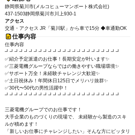
静岡県菊川市(メルコヒューマンポート株式会社)
437-1503静岡県菊川市川上930-1
アクセス
交通・アクセス JR「菊川駅」から車で15分 ◆車通勤OK
仕事内容
仕事内容
┛┛┛┛┛┛┛┛┛┛┛┛┛┛┛┛┛┛┛┛┛┛┛┛
✅紹介予定派遣のお仕事！長期安定が叶います✨
✅三菱電機グループならではの働きやすい職場環境✨
✅サポート万全！未経験チャレンジ大歓迎✨
✅土日祝休み！年間休日125日でメリハリ抜群✨
✅30代〜50代の男性活躍中！
┛┛┛┛┛┛┛┛┛┛┛┛┛┛┛┛┛┛┛┛┛┛┛┛
三菱電機グループでのお仕事です！
大手企業のものづくりの現場で、 未経験から製造のスキ
ルが積めます！
「新しいお仕事にチャレンジしたい」そんな方にピッタリ