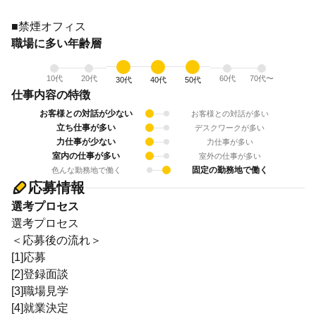
■禁煙オフィス
職場に多い年齢層
10代
20代
60代
70代〜
30代
40代
50代
仕事内容の特徴
お客様との対話が少ない
お客様との対話が多い
立ち仕事が多い
デスクワークが多い
力仕事が少ない
力仕事が多い
室内の仕事が多い
室外の仕事が多い
固定の勤務地で働く
色んな勤務地で働く
応募情報
選考プロセス
選考プロセス
＜応募後の流れ＞
[1]応募
[2]登録面談
[3]職場見学
[4]就業決定