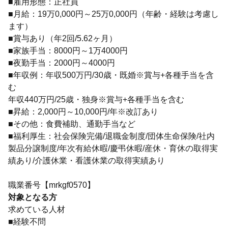
■雇用形態：正社員
■月給：19万0,000円～25万0,000円（年齢・経験は考慮し
ます）
■賞与あり（年2回/5.62ヶ月）
■家族手当：8000円～1万4000円
■夜勤手当：2000円～4000円
■年収例：年収500万円/30歳・既婚※賞与+各種手当を含
む
年収440万円/25歳・独身※賞与+各種手当を含む
■昇給：2,000円～10,000円/年※改訂あり
■その他：食費補助、通勤手当など
■福利厚生：社会保険完備/退職金制度/団体生命保険/社内
製品分譲制度/年次有給休暇/慶弔休暇/産休・育休の取得実
績あり/介護休業・看護休業の取得実績あり
職業番号【mrkgf0570】
対象となる方
求めている人材
■経験不問