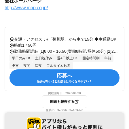
会社ホームページ
http://www.mhp.co.jp/
交通・アクセス JR「菊川駅」から車で15分 ◆車通勤OK
時給1,450円
勤務時間詳細 [1]8:00～16:50(実働8時間/昼休50分) [2]20:00～翌4:50(実働8時間/昼休50分) ※残業…10時間/月～20時間/月程度 ※水曜日・金曜日は定時退社日 ※閑散期（冬から春にかけて）は残業なしの日もあります 【入社日】即日～長期 ━━━━━━━━━━━━━━━━━━━ ⏩シフトイメージ ━━━━━━━━━━━━━━━━━━━ 【1週目】昼勤…月～金 8:00～16:50 【休日】土・日 【2週目】夜勤…月～金 20:00～翌4:50 【休日】土・日 【3週目】昼勤…月～金 8:00～16:50
平日のみOK
土日祝休み
週4日以上OK
固定時間制
午前
夕方
夜間
深夜
フルタイム歓迎
応募へ
応募が早いほど面接もはやくなりやすい！
掲載開始日：
2026/04/30
問題を報告する
原稿ID：
3ef256df3a169da0