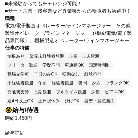
■未経験からでもチャレンジ可能！
■サービス業・接客業など異業種からの転職者も活躍中！
職種
電気/電子製造オペレーター/ラインマネージャー、その他
製造オペレーター/ラインマネージャー（機械/電気/電子製
品専門職）、機械製造オペレーター/ラインマネージャー
仕事の特徴
制服あり
業界未経験者歓迎
主婦・主夫歓迎
フリーター歓迎
学歴不問
車通勤OK
固定時間制
職場見学可
平日のみOK
転勤なし
経験不問
未経験者歓迎
午前
経験者歓迎
夜間
夕方
ブランクOK
交通費支給
長期歓迎
フルタイム歓迎
深夜
ピアスOK
週4日以上OK
土日祝休み
ひげOK
髪型・髪色自由
給与/待遇
時給1,450円
給与詳細