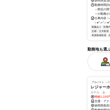
静岡県賀茂
勤務時間詳細
～閉店の間
～の勤務が基
仕事内容 ✨♦
✨♦°˖⭐°˖✨
制服あり
扶養
主婦・主夫歓迎
有資格者歓迎
勤務地も選
アルバイト・パ
レジャー
ホテル あ・
時給1,100
交通・アク
静岡県島田