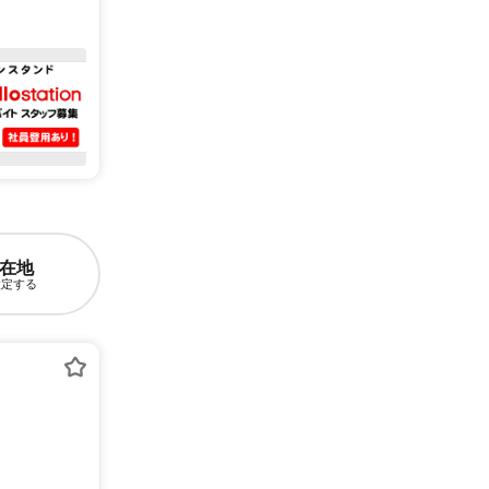
在地
設定する