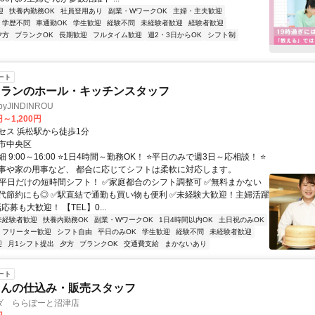
迎
扶養内勤務OK
社員登用あり
副業・WワークOK
主婦・主夫歓迎
学歴不問
車通勤OK
学生歓迎
経験不問
未経験者歓迎
経験者歓迎
夕方
ブランクOK
長期歓迎
フルタイム歓迎
週2・3日からOK
シフト制
ート
トランのホール・キッチンスタッフ
yJINDINROU
円～1,200円
セス 浜松駅から徒歩1分
市中央区
 9:00～16:00 ⭐1日4時間～勤務OK！ ⭐平日のみで週3日～応相談！ ⭐
事や家の用事など、 都合に応じてシフトは柔軟に対応します。
✅平日だけの短時間シフト！ ✅家庭都合のシフト調整可 ✅無料まかない
代節約にも◎ ✅駅直結で通勤も買い物も便利 ✅未経験大歓迎！主婦活躍
応募も大歓迎！ 【TEL】0...
未経験者歓迎
扶養内勤務OK
副業・WワークOK
1日4時間以内OK
土日祝のみOK
フリーター歓迎
シフト自由
平日のみOK
学生歓迎
経験不問
未経験者歓迎
迎
月1シフト提出
夕方
ブランクOK
交通費支給
まかないあり
ート
さんの仕込み・販売スタッフ
ダ ららぽーと沼津店