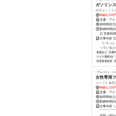
ガソリン
伊豆セントラル
時給1,250
交通・アク
静岡県田方
勤務時間詳
日 営業時
仕事内容 
「いらっし
っているとい
制服あり
扶養
バイク通勤OK
有資格者歓迎
アルバイト・パ
女性専用
カーブス 榛原
時給1,15
交通・アク
静岡県牧之
勤務時間詳細
仕事内容 
￣￣￣￣￣
可能 ✅40