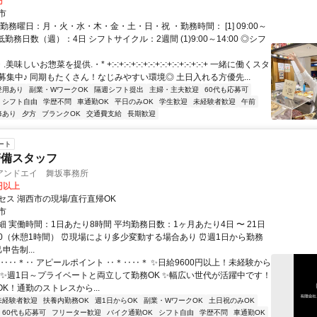
円
市
勤務曜日：月・火・水・木・金・土・日・祝 ・勤務時間： [1] 09:00～
最低勤務日数（週）：4日 シフトサイクル：2週間 (1)9:00～14:00 ◎シフ
美味しいお惣菜を提供.・* +:-:+:-:+:-:+:-:+:-:+:-:+:-:+:-:+ 一緒に働くスタ
募集中♪ 同期もたくさん！なじみやすい環境◎ 土日入れる方優先...
登用あり
副業・WワークOK
隔週シフト提出
主婦・主夫歓迎
60代も応募可
シフト自由
学歴不問
車通勤OK
平日のみOK
学生歓迎
未経験者歓迎
午前
修あり
夕方
ブランクOK
交通費支給
長期歓迎
ート
警備スタッフ
アンドエイ 舞坂事務所
0円以上
セス 湖西市の現場/直行直帰OK
市
 実働時間：1日あたり8時間 平均勤務日数：1ヶ月あたり4日 〜 21日
7:00（休憩1時間） ⏰現場により多少変動する場合あり ⏰週1日から勤務
己申告制...
＊‥‥＊‥ アピールポイント ‥＊‥‥＊ ✨日給9600円以上！未経験から
 ✨週1日～プライベートと両立して勤務OK ✨幅広い世代が活躍中です！
K！通勤のストレスから...
未経験者歓迎
扶養内勤務OK
週1日からOK
副業・WワークOK
土日祝のみOK
60代も応募可
フリーター歓迎
バイク通勤OK
シフト自由
学歴不問
車通勤OK