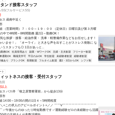
スタンド接客スタッフ
SS(フルサービスSS)
円
セス 函南中近く
郡
細 （営業時間）７：００～１９：００ （定休日）日曜日及び第３月曜
間の中で4時間～8時間勤務 週2日～勤務OK！
元気な挨拶・接客・給油作業・ 洗車・軽整備作業などをお任せします！
ゃいませ！」 「オーライ」 と大きな声を出すことがストレス発散に な
うスタッフも◎ 1日があっと...
内勤務OK
社員登用あり
副業・WワークOK
主婦・主夫歓迎
フリーター歓迎
車通勤OK
職場見学可
平日のみOK
学生歓迎
未経験者歓迎
経験者歓迎
研修あり
ブランクOK
長期歓迎
フルタイム歓迎
週2・3日からOK
シフト制
ート
フィットネスの接客・受付スタッフ
吉田
0円以上
セス バス停 「牧之原警察署前」から徒歩13分
原市
 14:00～19:00の間の1日４～5時間程度
＼＼⭐この求人のアピールポイント⭐／／ ￣￣V￣￣￣￣￣￣￣￣￣￣￣
￣ ✅午後からのゆったり時短勤務です ✅運動経験ゼロの未経験から活躍
〜50代の主婦さんが多数活躍中 ...