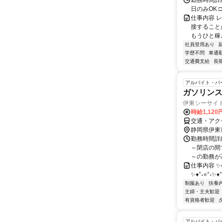
勤務時間詳細
日のみOK 
仕事内容 
接すること
もうひと稼
社員登用あり
学歴不問
車通勤
交通費支給
長
アルバイト・パ
ガソリン
伊東シーサイド
時給1,120
交通・アク
静岡県伊東
勤務時間詳細
～閉店の間
～の勤務が基
仕事内容 ✨♦
✨♦°˖⭐°˖✨
制服あり
扶養
主婦・主夫歓迎
有資格者歓迎
アルバイト・パ