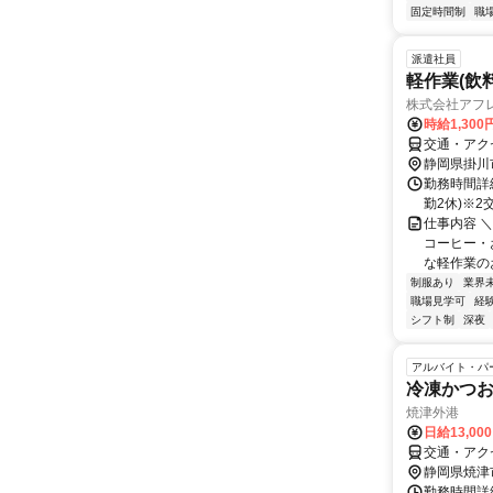
固定時間制
職
派遣社員
軽作業(飲
株式会社アフ
時給1,300
交通・アク
静岡県掛川
勤務時間詳細 
勤2休)※2
仕事内容 
コーヒー・
な軽作業のお
制服あり
業界
職場見学可
経
シフト制
深夜
アルバイト・パ
冷凍かつ
焼津外港
日給13,00
交通・アク
静岡県焼津
勤務時間詳細