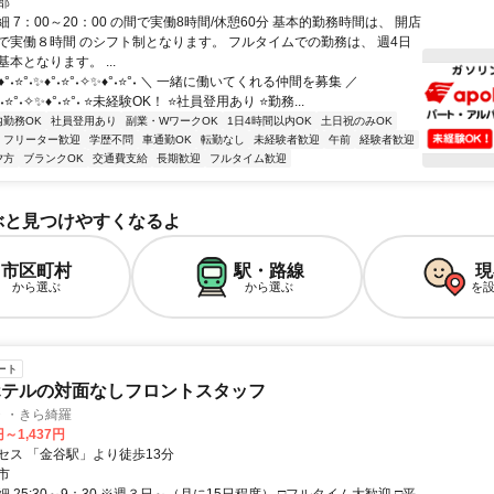
郡
 7：00～20：00 の間で実働8時間/休憩60分 基本的勤務時間は、 開店
で実働８時間 のシフト制となります。 フルタイムでの勤務は、 週4日
本となります。 ...
°˖⭐°˖✨♦°˖⭐°˖✧✨♦°˖⭐°˖ ＼ 一緒に働いてくれる仲間を募集 ／
♦°˖⭐°˖✧✨♦°˖⭐°˖ ⭐未経験OK！ ⭐社員登用あり ⭐勤務...
内勤務OK
社員登用あり
副業・WワークOK
1日4時間以内OK
土日祝のみOK
フリーター歓迎
学歴不問
車通勤OK
転勤なし
未経験者歓迎
午前
経験者歓迎
夕方
ブランクOK
交通費支給
長期歓迎
フルタイム歓迎
ぶと見つけやすくなるよ
市区町村
駅・路線
現
から選ぶ
から選ぶ
を
ート
ホテルの対面なしフロントスタッフ
・・きら綺羅
円～1,437円
セス 「金谷駅」より徒歩13分
市