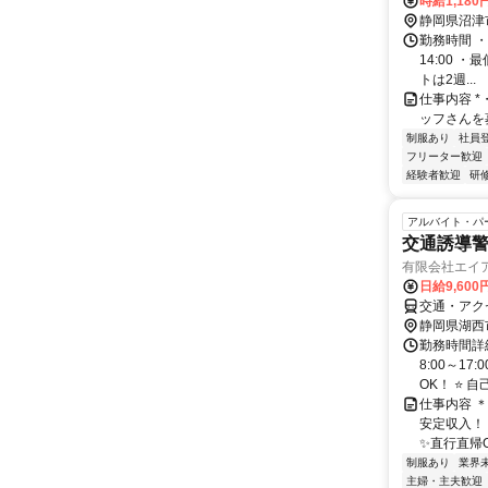
時給1,180
静岡県沼津
勤務時間 ・
14:00 ・
トは2週...
仕事内容 *・.
ッフさんを
制服あり
社員
フリーター歓迎
経験者歓迎
研
アルバイト・パ
交通誘導
有限会社エイ
日給9,60
交通・アク
静岡県湖西
勤務時間詳細
8:00～1
OK！ ⭐ 自
仕事内容 
安定収入！
✨直行直帰O
制服あり
業界
主婦・主夫歓迎