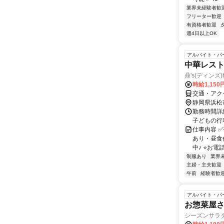
業界未経験者歓
フリーター歓迎
有資格者歓迎
週4日以上OK
アルバイト・パ
中華レス
鼎's(ディンズ)b
時給1,150
交通・アク
静岡県浜松
勤務時間詳細
子どもの行
仕事内容 
あり・昼食
中♪ ⭐お電話
制服あり
業界
主婦・主夫歓迎
午前
経験者歓
アルバイト・パ
お惣菜屋
シーズンサラ