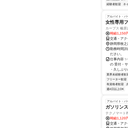
経験者歓迎
ネ
アルバイト・パ
女性専用
カーブス 榛原
時給1,15
交通・アク
静岡県牧之
勤務時間詳細
ださい。
仕事内容 
の 受付・
・久しぶりの
業界未経験者歓
フリーター歓迎
有資格者歓迎
週4日以上OK
アルバイト・パ
ガソリン
テクノマートIN
時給1,120
交通・アク