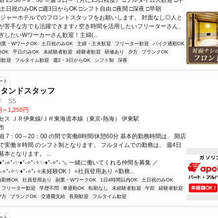
 25:30～9：30 ※週３日～（月に15日程度） □フルタイム大歓迎 □平
□土日祝のみOK □週3日からOK □シフト自由 □夜間 □深夜 □早朝
レジャーホテルでのフロントスタッフをお願いします。 対面なし◎人と
が苦手な方でも活躍できます♪ 空き時間を活用したいフリーターさん、
ぎしたいWワーカーさん歓迎！主婦(...
副業・WワークOK
土日祝のみOK
主婦・主夫歓迎
フリーター歓迎
バイク通勤OK
OK
平日のみOK
未経験者歓迎
経験者歓迎
研修あり
夕方
ブランクOK
期歓迎
フルタイム歓迎
週2・3日からOK
シフト制
深夜
ート
スタンドスタッフ
 SS
円～1,250円
セス ＪＲ伊東線/ＪＲ東海道本線（東京-熱海） 伊東駅
市
 7：00～20：00 の間で実働8時間/休憩60分 基本的勤務時間は、 開店
で実働８時間 のシフト制となります。 フルタイムでの勤務は、 週4日
本となります。 ...
°˖⭐°˖✨♦°˖⭐°˖✧✨♦°˖⭐°˖ ＼ 一緒に働いてくれる仲間を募集 ／
♦°˖⭐°˖✧✨♦°˖⭐°˖ ⭐未経験OK！ ⭐社員登用あり ⭐勤務...
内勤務OK
社員登用あり
副業・WワークOK
1日4時間以内OK
土日祝のみOK
フリーター歓迎
学歴不問
車通勤OK
転勤なし
未経験者歓迎
午前
経験者歓迎
夕方
ブランクOK
交通費支給
長期歓迎
フルタイム歓迎
ート