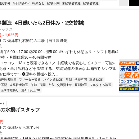
場見学可
平日のみOK
転勤なし
経験不問
未経験者歓迎
経験者歓迎
料製造│4日働いたら2日休み・2交替制)
レックス
円～1,625円
セス 焼津市利右衛門の工場（当社派遣先）
市
①8:00～17:00 ②20:00～翌5:00 ※いずれも休憩あり ・シフト勤務(4
交替 ・月間残業30～40時間程度
＼コツコツ・黙々と没頭できる！／ 未経験でも安心してスタート可能⭐
お茶・果汁飲料などを 製造する、空調完備の快適な工場内で シンプル
仕事です✨ ❶原料を機械へ投入...
未経験者歓迎
フリーター歓迎
バイク通勤OK
早朝
学歴不問
車通勤OK
験不問
未経験者歓迎
午前
夜間
夕方
交通費支給
長期歓迎
フルタイム歓迎
長期休暇あり
週4日以上OK
ート
おの水揚げスタッフ
0円
セス 焼津駅から車で5分
市
 実働時間：1日あたり6時間 〜 6時間30分 平均勤務日数：1ヶ月あた