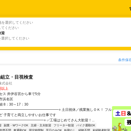
地を選択してください
してください
歓迎
歓迎
を選択してください
条件保
の組立・目視検査
株式会社
0円以上
セス 井伊谷宮から車で5分
市浜名区
 8：30～17：30
⭐━━━━━━━━━━━━━━━━━⭐ 土日祝休／残業無しＯＫ！ フル
ど 子育てと両立しやすいお仕事です
━━━━━━━━━━━━━⭐ ✅工場はじめてさん大歓迎！...
迎
副業・WワークOK
主婦・主夫歓迎
フリーター歓迎
バイク通勤OK
学歴不問
車通勤OK
固定時間制
平日のみOK
転勤なし
経験不問
未経験者歓迎