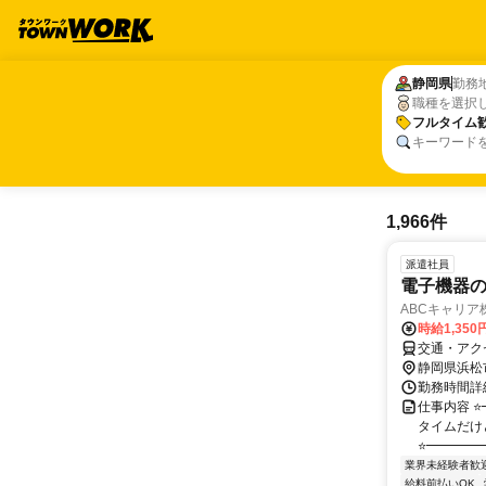
静岡県
静岡県
勤務
職種を選択
フルタイム
フルタイム
キーワード
1,966件
派遣社員
電子機器
ABCキャリア
時給1,35
交通・アク
静岡県浜松
勤務時間詳細
仕事内容 
タイムだけ
⭐━━━━
業界未経験者歓
給料前払いOK