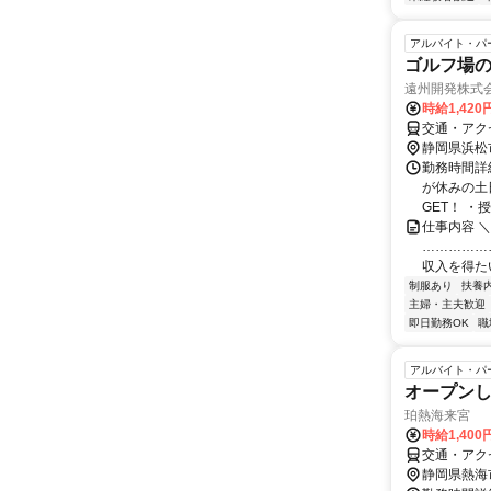
アルバイト・パ
ゴルフ場
遠州開発株式
時給1,420
交通・アクセ
静岡県浜松
勤務時間詳細 
が休みの土
GET！ ・授
仕事内容 ＼
……………
収入を得た
制服あり
扶養
主婦・主夫歓迎
即日勤務OK
職
アルバイト・パ
オープン
珀熱海来宮
時給1,400
交通・アク
静岡県熱海