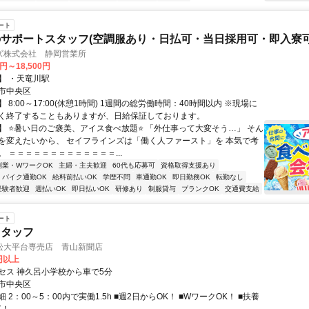
ート
サポートスタッフ(空調服あり・日払可・当日採用可・即入寮可
ズ株式会社 静岡営業所
0円～18,500円
】 ・天竜川駅
市中央区
 8:00～17:00(休憩1時間) 1週間の総労働時間：40時間以内 ※現場に
く終了することもありますが、日給保証しております。
】 ⭐暑い日のご褒美、アイス食べ放題⭐ 「外仕事って大変そう…」 そん
を変えたいから、 セイフラインズは「働く人ファースト」を 本気で考
 ＝＝＝＝＝＝＝＝＝＝＝＝＝...
副業・WワークOK
主婦・主夫歓迎
60代も応募可
資格取得支援あり
バイク通勤OK
給料前払いOK
学歴不問
車通勤OK
即日勤務OK
転勤なし
経験者歓迎
週払いOK
即日払いOK
研修あり
制服貸与
ブランクOK
交通費支給
ート
スタッフ
松大平台専売店 青山新聞店
0円以上
セス 神久呂小学校から車で5分
市中央区
 2：00～5：00内で実働1.5h ■週2日からOK！ ■WワークOK！ ■扶養