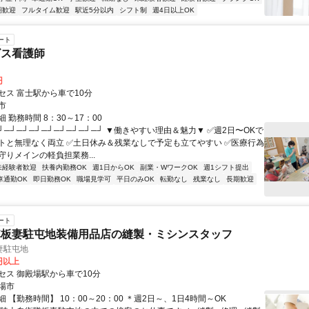
期歓迎
フルタイム歓迎
駅近5分以内
シフト制
週4日以上OK
ート
ビス看護師
円
セス 富士駅から車で10分
市
 勤務時間 8：30～17：00
┘─┘─┘─┘─┘─┘─┘─┘─┘ ▼働きやすい理由＆魅力▼ ✅週2日〜OKで
トと無理なく両立 ✅土日休み＆残業なしで予定も立てやすい ✅医療行為
守りメインの軽負担業務...
未経験者歓迎
扶養内勤務OK
週1日からOK
副業・WワークOK
週1シフト提出
車通勤OK
即日勤務OK
職場見学可
平日のみOK
転勤なし
残業なし
長期歓迎
ート
隊板妻駐屯地装備用品店の縫製・ミシンスタッフ
妻駐屯地
0円以上
セス 御殿場駅から車で10分
場市
 【勤務時間】 10：00～20：00 ＊週2日～、1日4時間～OK