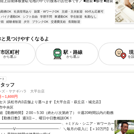
＼陸上自衛隊板妻駐屯地の中での接客のお仕事です／ ■縫製 ■修理 ■縫製
内勤務OK
社員登用あり
副業・WワークOK
主婦・主夫歓迎
60代も応募可
バイク通勤OK
シフト自由
学歴不問
車通勤OK
学生歓迎
転勤なし
午前
経験者歓迎
夕方
ブランクOK
交通費支給
長期歓迎
ぶと見つけやすくなるよ
市区町村
駅・路線
現
から選ぶ
から選ぶ
を
ート
スタッフ
ンズ・ヤナギハラ 大平台店
円～1,600円
セス 浜松市内3店舗より選べます【大平台店・萩丘店・城北店】
市中央区
 【勤務時間】 2:00～5:30（終わり次第終了） ※週20時間以内の勤務
 【勤務日数】 週3日～、曜日や日数相談OK！
╭━━━━━━━━━━━━━━━━━╮ ⭐ミドル・シニア・Ｗワーカー
╰━━━━V━━━━━━━━━━━━╯ ＼毎月の収入に【＋10万円】も