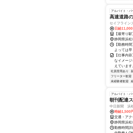
アルバイト・パ
高速道路の
セイフライン
日給11,00
【最寄り駅
静岡県浜松
【勤務時間】
よっては早
【仕事内容
なイメージ
えています。
社員登用あり
フリーター歓迎
未経験者歓迎
アルバイト・パ
朝刊配達
中日新聞 浜
時給1,50
交通・アク
静岡県浜松
勤務時間詳細