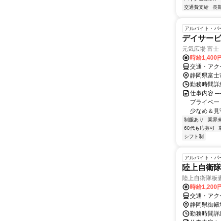
交通費支給
長
アルバイト・パ
デイサー
元気広場 富士
時給1,400
交通・アク
静岡県富士
勤務時間詳細
仕事内容 ─
プライベー
少なめ＆見
制服あり
業界
60代も応募可
シフト制
アルバイト・パ
陸上自衛
陸上自衛隊板
時給1,20
交通・アク
静岡県御殿
勤務時間詳細