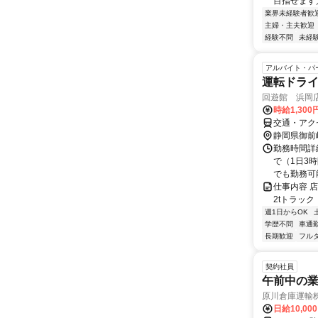
目指せます／
業界未経験者歓
主婦・主夫歓迎
経験不問
未経
アルバイト・パ
運転ドラ
回遊館 浜岡
時給1,300
交通・アク
静岡県御前
勤務時間詳細
で（1日3
でも勤務可
仕事内容 
2tトラッ
週1日からOK
学歴不問
車通勤
長期歓迎
フル
契約社員
午前中の
原川倉庫運輸
日給10,00