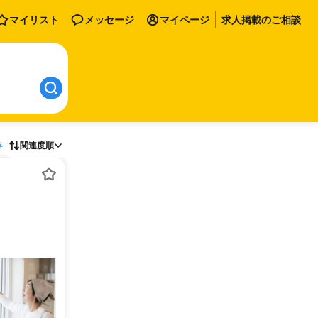
マイリスト
メッセージ
マイページ
求人掲載のご相談
存
関連度順