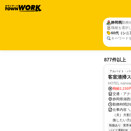
静岡県
勤務
職種を選択
60代（シニ
キーワード
877件以上
アルバイト・パ
客室清掃
HOTEL nan
時給1,150
交通・アク
静岡県湖西
勤務時間詳細
仕事内容 
（夫）大歓迎
換したい方に
制服あり
業界
バイク通勤OK