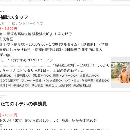
ート
の補助スタッフ
会社 浜松カントリークラブ
円～1,500円
ス 新東名高速道路 浜松浜北ICより 車で16分
市天竜区
シフト制 8:00～16:00/9:00～17:00 (フルタイム) 【勤務例】 ・学校
日祝にしっかり勤務 ・長期休暇中は週3～5日勤務で 集中的に収入
業の無...
＼…＊⭐おすすめPOINT⭐＊…／／
……………………………………… ⭐高時給1420円～1500円！ しっかり
い学生さんにピッタリ ⭐週1日～、土日のみの勤務も...
内勤務OK
社員登用あり
週1日からOK
副業・WワークOK
土日祝のみOK
60代も応募可
フリーター歓迎
バイク通勤OK
シフト自由
学歴不問
車通勤OK
場見学可
平日のみOK
学生歓迎
転勤なし
経験不問
未経験者歓迎
ート
したてのホテルの事務員
円～1,500円
セス JR「来宮」駅から徒歩10分、JR「熱海」駅から徒歩20分
市