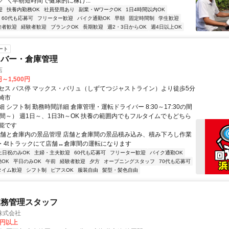
 ＼早朝短時間で健康的に稼げ...
迎
扶養内勤務OK
社員登用あり
副業・WワークOK
1日4時間以内OK
60代も応募可
フリーター歓迎
バイク通勤OK
早朝
固定時間制
学生歓迎
験者歓迎
経験者歓迎
ブランクOK
長期歓迎
週2・3日からOK
週4日以上OK
ート
イバー・倉庫管理
店
円～1,500円
セス バス停 マックス・バリュ（しずてつジャストライン）より徒歩5分
崎市
 シフト制 勤務時間詳細 倉庫管理・運転ドライバー 8:30～17:30の間
時間～） 週1日～、1日3h～OK 扶養の範囲内でもフルタイムでもどちら
能です
店舗と倉庫内の景品管理 店舗と倉庫間の景品積み込み、積み下ろし作業
ク・4tトラックにて店舗↔倉庫間の運転になります
土日祝のみOK
主婦・主夫歓迎
60代も応募可
フリーター歓迎
バイク通勤OK
OK
平日のみOK
午前
経験者歓迎
夕方
オープニングスタッフ
70代も応募可
タイム歓迎
シフト制
ピアスOK
服装自由
髪型・髪色自由
業務管理スタッフ
株式会社
0円以上