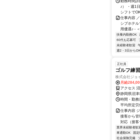
勤務時間詳細
♪） ・週1
シフトでOK 
仕事内容 ／
シブホテル
用優遇♪ - 
扶養内勤務OK
60代も応募可
未経験者歓迎
週2・3日からO
正社員
ゴルフ練
株式会社ジョ
月給284,0
アクセス 
静岡県沼津
時間・勤務日
平均所定労働
仕事内容 
接客から管
対応（接客サ
業界未経験者歓
車通勤OK
固定
社会保険完備