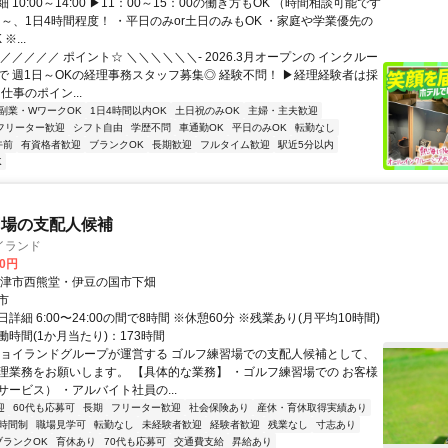
 10:00～14:00 ▶11：00～15：00の働き方もOK （時間相談可能です
日～、1日4時間程度！ ・平日のみor土日のみもOK ・家庭や学業優先の
※...
／／／／／ ポイント☆ ＼＼＼＼＼＼- 2026.3月オープンの インクルー
で 週1日～OKの経理事務スタッフ募集◎ 経験不問！ ▶経理経験者は採
＜仕事のポイン...
副業・WワークOK
1日4時間以内OK
土日祝のみOK
主婦・主夫歓迎
フリーター歓迎
シフト自由
学歴不問
車通勤OK
平日のみOK
転勤なし
午前
有資格者歓迎
ブランクOK
長期歓迎
フルタイム歓迎
駅近5分以内
K
習場の支配人候補
イランド
00円
沼津市西熊堂・伊豆の国市下畑
市
詳細 6:00〜24:00の間で8時間 ※休憩60分 ※残業あり(月平均10時間)
時間(1か月当たり)：173時間
ジョイランドグループが運営する ゴルフ練習場での支配人候補として、
理業務をお願いします。 【具体的な業務】 ・ゴルフ練習場での お客様
ービス） ・アルバイト社員の...
迎
60代も応募可
長期
フリーター歓迎
社会保険あり
産休・育休取得実績あり
時間制
職場見学可
転勤なし
未経験者歓迎
経験者歓迎
残業なし
寸志あり
ブランクOK
育休あり
70代も応募可
交通費支給
昇給あり