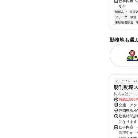
仕事内容 
受付
制服あり
扶養
フリーター歓迎
未経験者歓迎
勤務地も選
アルバイト・パ
朝刊配達
株式会社アウ
時給1,500
交通・アク
静岡県浜松
勤務時間詳細
になります
仕事内容 
活躍中⭐ 