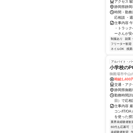
アクセス 駿
静岡県静岡
時間・勤務日
応相談 ・週
仕事内容 
・トラック
ーさんが安心
制服あり
副業
フリーター歓迎
ネイルOK
残業
アルバイト・パ
小学校のP
御殿場市中山の
時給1,400
交通・アク
静岡県御殿
勤務時間詳細
日）で応相
仕事内容 
コン/IT
を使った授業
業界未経験者歓
60代も応募可
未経験者歓迎