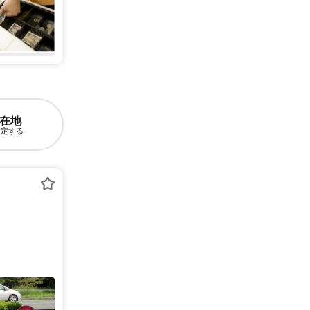
在地
設定する