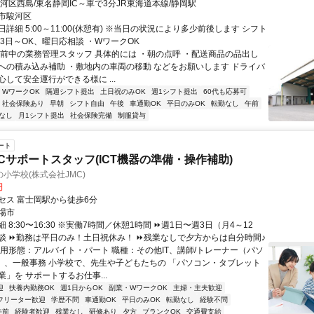
河区西島/東名静岡IC～車で3分JR東海道本線/静岡駅
市駿河区
詳細 5:00～11:00(休憩有) ※当日の状況により多少前後します シフト
3日～OK、曜日応相談 ・WワークOK
午前中の業務管理スタッフ 具体的には ・朝の点呼 ・配送商品の品出し
への積み込み補助 ・敷地内の車両の移動 などをお願いします ドライバ
して安全運行ができる様に ...
・WワークOK
隔週シフト提出
土日祝のみOK
週1シフト提出
60代も応募可
社会保険あり
早朝
シフト自由
午後
車通勤OK
平日のみOK
転勤なし
午前
なし
月1シフト提出
社会保険完備
制服貸与
ート
Cサポートスタッフ(ICT機器の準備・操作補助)
小学校(株式会社JMC)
円
セス 富士岡駅から徒歩6分
場市
 8:30〜16:30 ※実働7時間／休憩1時間 ⏩週1日〜週3日（月4～12
談 ⏩勤務は平日のみ！土日祝休み！ ⏩残業なしで夕方からは自分時間♪
雇用形態：アルバイト・パート 職種：その他IT、講師/トレーナー（パソ
/OA）、一般事務 小学校で、先生や子どもたちの 「パソコン・タブレット
」を サポートするお仕事...
迎
扶養内勤務OK
週1日からOK
副業・WワークOK
主婦・主夫歓迎
フリーター歓迎
学歴不問
車通勤OK
平日のみOK
転勤なし
経験不問
午前
経験者歓迎
残業なし
研修あり
夕方
ブランクOK
交通費支給