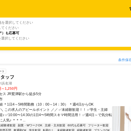
地を選択してください
してください
ア）も応募可
を選択してください
条件保
ート
スタッフ
van浜名湖
円～1,250円
セス JR鷲津駅から徒歩5分
市
 ＊1日4～5時間勤務（10：00～14：30） ＊週4日からOK
＼＼ この求人のアピールポイント ／／ ✅未経験歓迎！！ ✅学生・主婦
♪ ✅10:00〜14:30の1日4〜5時間スキマ時間活用！ ✅週4日～で気分転
人気♪ ＊＊＊...
未経験者歓迎
副業・WワークOK
主婦・主夫歓迎
60代も応募可
フリーター歓迎
学歴不問
車通勤OK
学生歓迎
転勤なし
未経験者歓迎
経験者歓迎
ブランクOK