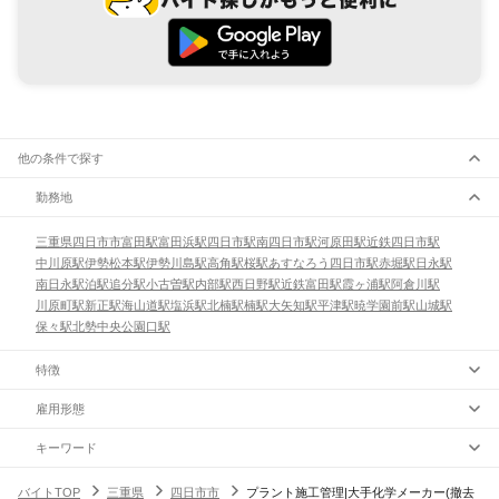
他の条件で探す
勤務地
三重県
四日市市
富田駅
富田浜駅
四日市駅
南四日市駅
河原田駅
近鉄四日市駅
中川原駅
伊勢松本駅
伊勢川島駅
高角駅
桜駅
あすなろう四日市駅
赤堀駅
日永駅
南日永駅
泊駅
追分駅
小古曽駅
内部駅
西日野駅
近鉄富田駅
霞ヶ浦駅
阿倉川駅
川原町駅
新正駅
海山道駅
塩浜駅
北楠駅
楠駅
大矢知駅
平津駅
暁学園前駅
山城駅
保々駅
北勢中央公園口駅
特徴
雇用形態
キーワード
バイトTOP
三重県
四日市市
プラント施工管理|大手化学メーカー(撤去