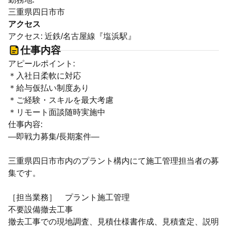
三重県四日市市
アクセス
アクセス: 近鉄/名古屋線『塩浜駅』
仕事内容
アピールポイント:
＊入社日柔軟に対応
＊給与仮払い制度あり
＊ご経験・スキルを最大考慮
＊リモート面談随時実施中
仕事内容:
―即戦力募集/長期案件―
三重県四日市市内のプラント構内にて施工管理担当者の募
集です。
［担当業務］ プラント施工管理
不要設備撤去工事
撤去工事での現地調査、見積仕様書作成、見積査定、説明