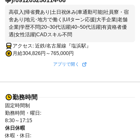
事)/091205250114-06
高収入|帰省費あり|土日祝休み|車通勤可能|社員寮・宿
舍あり|地元･地方で働く|U/Iターン応援|大手企業|老舗
企業|学歴不問|20~30代活躍|40~50代活躍|有資格者優
遇|女性活躍|CADスキル不問
アクセス: 近鉄/名古屋線『塩浜駅』
月給304,826円～765,000円
アプリで開く
勤務時間
固定時間制
勤務時間・曜日:
8:30～17:15
休日休暇
休暇・休日: