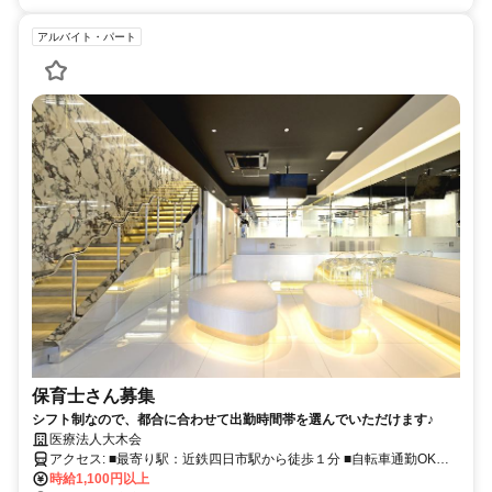
アルバイト・パート
保育士さん募集
シフト制なので、都合に合わせて出勤時間帯を選んでいただけます♪
医療法人大木会
アクセス: ■最寄り駅：近鉄四日市駅から徒歩１分 ■自転車通勤OK、
車の方は応相談
時給1,100円以上