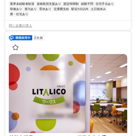
業界未経験者歓迎
資格取得支援あり
固定時間制
経験不問
住宅手当あり
研修あり
賞与あり
育休あり
交通費支給
駅近5分以内
土日祝休み
寮・社宅あり
同じ企業の求人
正社員