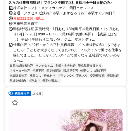
久々の仕事復帰歓迎！ブランク不問で正社員採用★平日日勤のみ♪
株式会社ルフト・メディカルケア 四日市オフィス
交通・アクセス 近鉄四日市駅・あすなろう四日市駅すぐ／四日市駅
より徒歩15分
月給222,210円以上
三重県四日市市
勤務時間詳細 実働時間：1日あたり8時間 平均勤務日数：1ヶ月あた
り19日 〜 20日 9:00～18:00 （憩1時間/実働8時間） 【残業ほぼな
し】 平日仕事終わりに 買い物、ジム、友達とディ...
仕事内容 ＼40代～からの正社員再就職！／ ＼未経験の私にもできま
した♪／ 子どもが大きくなってきたので、 フルタイムで働ける仕事を
探してました。 せっかくフルタイムで働くなら 正社員でもいいのか
なっ...
業界未経験者歓迎
ランチタイム
主婦・主夫歓迎
資格取得支援あり
フリーター歓迎
学歴不問
固定時間制
職場見学可
転勤なし
経験不問
未経験者歓迎
残業なし
研修あり
ブランクOK
育休あり
交通費支給
長期歓迎
駅近5分以内
社割あり
長期休暇あり
正社員