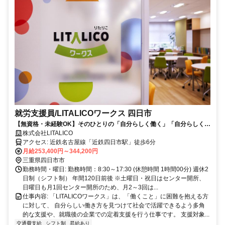
就労支援員/LITALICOワークス 四日市
【無資格・未経験OK】そのひとりの「自分らしく働く」「自分らしく生
きる」をサポートする就労支援員
株式会社LITALICO
アクセス: 近鉄名古屋線「近鉄四日市駅」徒歩6分
月給253,400円～344,200円
三重県四日市市
勤務時間・曜日: 勤務時間：8:30～17:30 (休憩時間 1時間00分) 週休2
日制（シフト制） 年間120日前後 ※土曜日・祝日はセンター開所、
日曜日も月1回センター開所のため、月2～3回は...
仕事内容: 「LITALICOワークス」は、「働くこと」に困難を抱える方
に対して、 自分らしい働き方を見つけて社会で活躍できるよう多角
的な支援や、就職後の企業での定着支援を行う仕事です。 支援対象...
交通費支給
シフト制
昇給あり