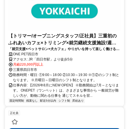
【トリマー/オープニングスタッフ/正社員】三重初の
ふれあいカフェ×トリミング×就労継続支援施設!週休2
「就労支援×ペットサロン×犬カフェ」やりがいを持って楽しく働ける職
日制/嬉しい福利厚生あり
場です☆
ONE PET四日市
アクセス: JR「四日市駅」より徒歩5分
月給220,000円以上
三重県四日市市
勤務時間・曜日: ①9:00～18:00 ②10:30～19:30 ※①②のシフト制と
なります。 ※月曜日～日曜日のシフト制となります。
仕事内容: 【2026年8月にNEW OPEN】 ※勤務開始は7月～となりま
す。 ONEPET（ワンペット）は、さまざまな事情から 一般就労が難
しい方が、動物に関わる仕事を 通じてスキルを習...
固定時間制
残業なし
駅近5分以内
シフト制
昇給あり
正社員