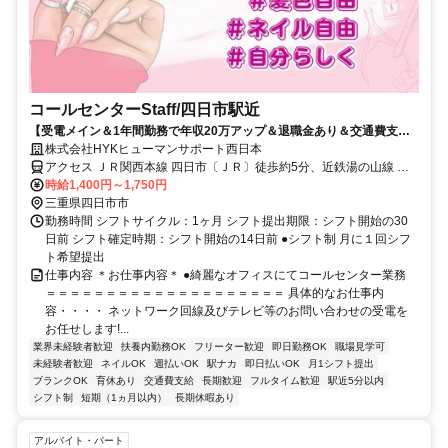
コールセンターStaff/四日市駅近
【受電メイン＆1年間勤務で年収20万アップ＆退職金あり＆交通費支
給】＋【職場環境が良く定着率が90％以上】
株式会社HYKヒューマンサポート西日本
アクセス ＪＲ関西本線 四日市〔ＪＲ〕徒歩約5分、近鉄湯の山線 近
鉄四日市東口徒歩約10分、四日市あすなろう鉄道内部線 あすなろう
時給1,400円～1,750円
四日市徒歩約12分 ●四日市駅から徒歩で8分
三重県四日市市
勤務時間 シフトサイクル：1ヶ月 シフト提出期限：シフト開始の30
日前 シフト確定時期：シフト開始の14日前 ●シフト制 月に１回シフ
ト希望提出
仕事内容 ＊お仕事内容＊ ●綺麗なオフィスにてコールセンター業務
＝＝＝＝＝＝＝＝＝＝＝＝＝＝＝＝＝＝＝＝ 具体的なお仕事内
容・・・・ ネットワーク回線及びテレビ等のお問い合わせの受電を
お任せします!...
業界未経験者歓迎
扶養内勤務OK
フリーター歓迎
即日勤務OK
職場見学可
未経験者歓迎
ネイルOK
週払いOK
駅ナカ
即日払いOK
月1シフト提出
ブランクOK
育休あり
交通費支給
長期歓迎
フルタイム歓迎
駅近5分以内
シフト制
短期（1ヵ月以内）
長期休暇あり
アルバイト・パート