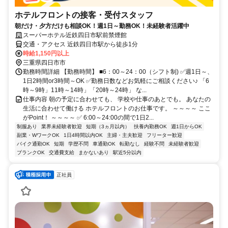
ホテルフロントの接客・受付スタッフ
朝だけ・夕方だけも相談OK！週1日～勤務OK！未経験者活躍中
スーパーホテル近鉄四日市駅前禁煙館
交通・アクセス 近鉄四日市駅から徒歩1分
時給1,150円以上
三重県四日市市
勤務時間詳細 【勤務時間】 ■6：00～24：00（シフト制) ✅週1日～、
1日2時間or3時間～OK ✅勤務日数などお気軽にご相談ください♪ 「6
時～9時」11時～14時」「20時～24時」 な...
仕事内容 朝の予定に合わせても、 学校や仕事のあとでも。 あなたの
生活に合わせて働ける ホテルフロントのお仕事です。 ～～～～ ここ
がPoint！ ～～～～ ✅ 6:00～24:00の間で1日2...
制服あり
業界未経験者歓迎
短期（3ヵ月以内）
扶養内勤務OK
週1日からOK
副業・WワークOK
1日4時間以内OK
主婦・主夫歓迎
フリーター歓迎
バイク通勤OK
短期
学歴不問
車通勤OK
転勤なし
経験不問
未経験者歓迎
ブランクOK
交通費支給
まかないあり
駅近5分以内
正社員