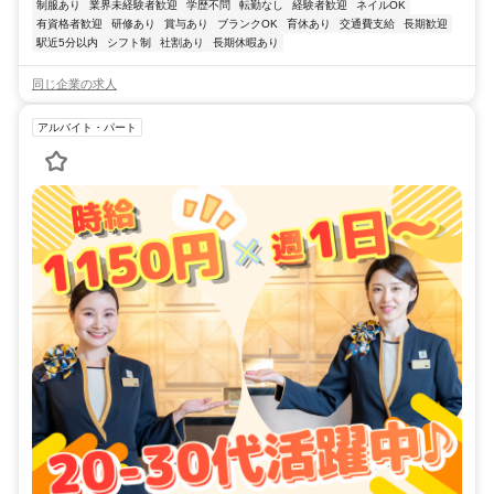
制服あり
業界未経験者歓迎
学歴不問
転勤なし
経験者歓迎
ネイルOK
有資格者歓迎
研修あり
賞与あり
ブランクOK
育休あり
交通費支給
長期歓迎
駅近5分以内
シフト制
社割あり
長期休暇あり
同じ企業の求人
アルバイト・パート