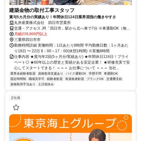
建築金物の取付工事スタッフ
賞与5カ月分の実績あり！年間休日124日業界屈指の働きやすさ
丸井産業株式会社 四日市営業所
交通・アクセス JR「四日市」駅から北へ車で7分 ※車通勤OK（無料
駐車場完備）
月給239,900円以上
三重県四日市市
勤務時間詳細 実働時間：1日あたり8時間 平均勤務日数：1ヶ月あた
り18日 〜 22日 8：00～17：00(休憩1時間) ※実働8時間
仕事内容 ★賞与年2回(5ヶ月分/実績あり) ★年間休日124日！プライ
ベート◎ ★60年以上の歴史と実績がある安定企業！ ★研修充実で安
心してスタートできる！ ＝＝＝ お仕事について ＝＝＝ 当社...
業界未経験者歓迎
資格取得支援あり
バイク通勤OK
学歴不問
車通勤OK
固定時間制
職場見学可
経験者歓迎
有資格者歓迎
ブランクOK
交通費支給
資格取得手当あり
土日祝休み
正社員