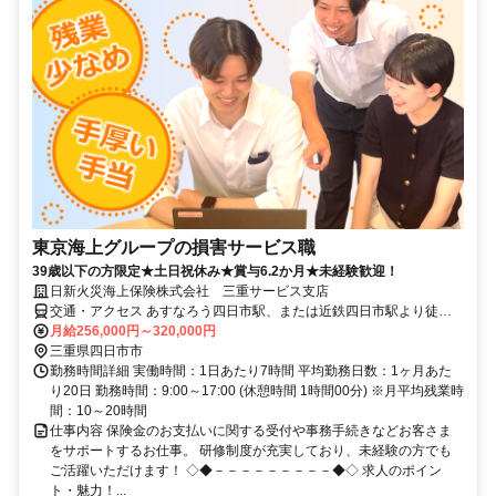
東京海上グループの損害サービス職
39歳以下の方限定★土日祝休み★賞与6.2か月★未経験歓迎！
日新火災海上保険株式会社 三重サービス支店
交通・アクセス あすなろう四日市駅、または近鉄四日市駅より徒歩
約9分／ＪＲ四日市駅より徒歩約11分
月給256,000円～320,000円
三重県四日市市
勤務時間詳細 実働時間：1日あたり7時間 平均勤務日数：1ヶ月あた
り20日 勤務時間：9:00～17:00 (休憩時間 1時間00分) ※月平均残業時
間：10～20時間
仕事内容 保険金のお支払いに関する受付や事務手続きなどお客さま
をサポートするお仕事。 研修制度が充実しており、未経験の方でも
ご活躍いただけます！ ◇◆－－－－－－－－－◆◇ 求人のポイン
ト・魅力！...