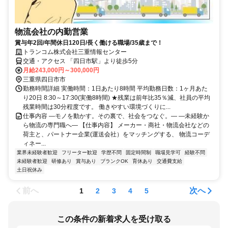
物流会社の内勤営業
賞与年2回/年間休日120日/長く働ける職場/35歳まで！
トランコム株式会社三重情報センター
交通・アクセス 「四日市駅」より徒歩5分
月給243,000円～300,000円
三重県四日市市
勤務時間詳細 実働時間：1日あたり8時間 平均勤務日数：1ヶ月あた
り20日 8:30～17:30(実働8時間) ★残業は前年比35％減、社員の平均
残業時間は30分程度です。 働きやすい環境づくりに...
仕事内容 ―モノを動かす。その裏で、社会をつなぐ。― ―未経験か
ら物流の専門職へ― 【仕事内容】 メーカー・商社・物流会社などの
荷主と、パートナー企業(運送会社）をマッチングする、 物流コーデ
ィネー...
業界未経験者歓迎
フリーター歓迎
学歴不問
固定時間制
職場見学可
経験不問
未経験者歓迎
研修あり
賞与あり
ブランクOK
育休あり
交通費支給
土日祝休み
前へ
次へ
1
2
3
4
5
この条件の新着求人を受け取る