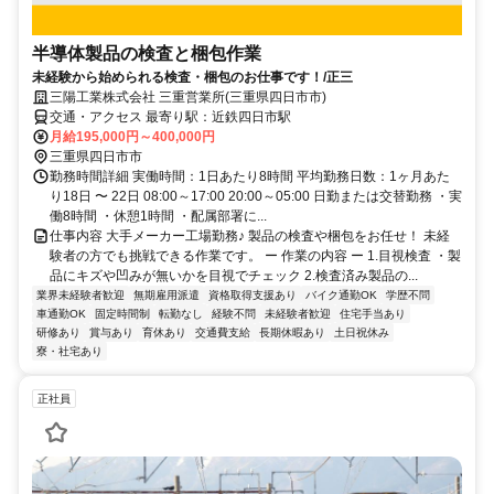
半導体製品の検査と梱包作業
未経験から始められる検査・梱包のお仕事です！/正三
三陽工業株式会社 三重営業所(三重県四日市市)
交通・アクセス 最寄り駅：近鉄四日市駅
月給195,000円～400,000円
三重県四日市市
勤務時間詳細 実働時間：1日あたり8時間 平均勤務日数：1ヶ月あた
り18日 〜 22日 08:00～17:00 20:00～05:00 日勤または交替勤務 ・実
働8時間 ・休憩1時間 ・配属部署に...
仕事内容 大手メーカー工場勤務♪ 製品の検査や梱包をお任せ！ 未経
験者の方でも挑戦できる作業です。 ー 作業の内容 ー 1.目視検査 ・製
品にキズや凹みが無いかを目視でチェック 2.検査済み製品の...
業界未経験者歓迎
無期雇用派遣
資格取得支援あり
バイク通勤OK
学歴不問
車通勤OK
固定時間制
転勤なし
経験不問
未経験者歓迎
住宅手当あり
研修あり
賞与あり
育休あり
交通費支給
長期休暇あり
土日祝休み
寮・社宅あり
正社員