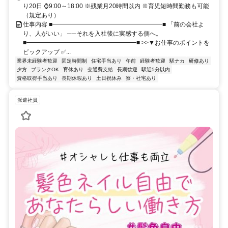
り20日 ⌚9:00～18:00 ※残業月20時間以内 ※育児短時間勤務も可能
（規定あり）
仕事内容 ■━━━━━━━━━━━━━━━━━━■ 「前の会社よ
り、人がいい」 ──それを入社後に実感する側へ。
■━━━━━━━━━━━━━━━━━━■ >>▼お仕事のポイントを
ピックアップ ✅...
業界未経験者歓迎
固定時間制
住宅手当あり
午前
経験者歓迎
駅ナカ
研修あり
夕方
ブランクOK
育休あり
交通費支給
長期歓迎
駅近5分以内
資格取得手当あり
長期休暇あり
土日祝休み
寮・社宅あり
派遣社員