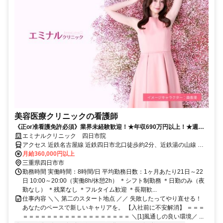
美容医療クリニックの看護師
《正or准看護免許必須》業界未経験歓迎！★年収690万円以上！★週休2
日＆有給取得率9割★昇給・賞与あり★社割あり
エミナルクリニック 四日市院
アクセス 近鉄名古屋線 近鉄四日市北口徒歩約2分、近鉄湯の山線 近
鉄四日市北口徒歩約2分、四日市あすなろう鉄道内部線 あすなろう四
月給360,000円以上
日市徒歩約3分
三重県四日市市
勤務時間 実働時間：8時間/日 平均勤務日数：1ヶ月あたり21日～22
日 10:00～20:00（実働8h/休憩2h） ＊シフト制勤務 ＊日勤のみ（夜
勤なし） ＊残業なし ＊フルタイム歓迎 ＊長期歓...
仕事内容 ＼＼ 第二のスタート地点 ／／ 失敗したってやり直せる！
あなたのペースで新しいキャリアを。 【入社前に不安解消】 ＝＝＝
＝＝＝＝＝＝＝＝＝＝＝＝＝＝＝＝＝＝ ＼[1]風通しの良い環境／ ...