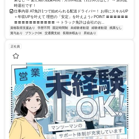
時退社です！
仕事内容 AT免許1つで始められる配送ドライバー！ お得にスキルUP
＋年収UPを叶えて 理想の「安定」を叶えよう♪ POINT 〓〓〓〓〓〓
〓〓〓〓〓〓〓〓〓〓〓 ⇒ トラック免許は会社のお...
資格取得支援あり
学歴不問
固定時間制
未経験者歓迎
経験者歓迎
残業なし
賞与あり
ブランクOK
交通費支給
長期休暇あり
昇給あり
正社員