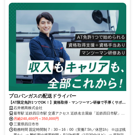
プロパンガスの配送ドライバー
【AT限定免許1つでOK！】資格取得・マンツーマン研修で手厚くサポー
ト！若手活躍中！
石井燃商株式会社
最寄駅 近鉄四日市駅 交通アクセス 近鉄名古屋線「近鉄四日市駅」よ
月給240,400円～350,000円
り車で約10分 ⇒ 車通勤OK＆バイク通勤OK
三重県四日市市
勤務時間 固定時間制 7：30～16：00（実働7.5h／休憩1h） ※ほぼ残
業なし ⇒ 繁忙期の残業時間：月10h程度（1日30分ほど） ⇒ 原則定