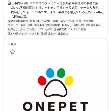
仕事内容 四日市市内でのプレミアム付き商品券事務局の事務作業、
及びお客様対応◎ お問い合わせの応答や来客対応、データ入力等、
内容はとてもシンプルです。 4月〜事務局を構えているため、不明点
も同僚に気...
業界未経験者歓迎
短期（3ヵ月以内）
副業・WワークOK
主婦・主夫歓迎
フリーター歓迎
短期
学歴不問
即日勤務OK
転勤なし
経験不問
未経験者歓迎
残業なし
月1シフト提出
ブランクOK
交通費支給
フルタイム歓迎
週2・3日からOK
シフト制
週4日以上OK
服装自由
正社員