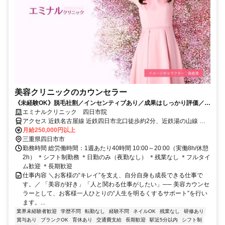
美容クリニックのカウンセラー
《未経験OK》脱毛社割／インセンティブあり／成果はしっかり評価／残
業なし／教育制度・各種休暇充実
エミナルクリニック 四日市院
アクセス 近鉄名古屋線 近鉄四日市北口徒歩約2分、近鉄湯の山線 近
鉄四日市北口徒歩約2分、四日市あすなろう鉄道内部線 あすなろう四
月給250,000円以上
日市徒歩約3分
三重県四日市市
勤務時間 総労働時間：1週あたり40時間 10:00～20:00（実働8h/休憩
2h） ＊シフト制勤務 ＊日勤のみ（夜勤なし） ＊残業なし ＊フルタイ
ム歓迎 ＊長期歓迎
仕事内容 ＼お客様の“キレイ”を支え、自分自身も成長できる仕事で
す。／ 「美容が好き」「人と関わる仕事がしたい」── 美容カウンセ
ラーとして、お客様一人ひとりの“人生を明るくするサポート”を行い
ます。...
業界未経験者歓迎
学歴不問
転勤なし
経験不問
ネイルOK
残業なし
研修あり
賞与あり
ブランクOK
育休あり
交通費支給
長期歓迎
駅近5分以内
シフト制