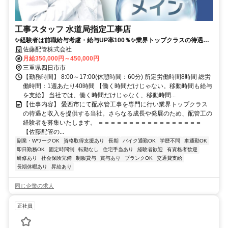
工事スタッフ 水道局指定工事店
✨経験者は前職給与考慮・給与UP率100％✨業界トップクラスの待遇で
再スタート✨移動時間も給与支給✨安心して長く働ける
佐藤配管株式会社
月給350,000円～450,000円
三重県四日市市
【勤務時間】 8:00～17:00(休憩時間：60分) 所定労働時間8時間 総労
働時間：1週あたり40時間 【働く時間だけじゃない。移動時間も給与
を支給】 当社では、働く時間だけじゃなく、移動時間...
【仕事内容】 愛西市にて配水管工事を専門に行い業界トップクラス
の待遇と収入を提供する当社。さらなる成長や発展のため、配管工の
経験者を募集いたします。 ＝＝＝＝＝＝＝＝＝＝＝＝＝＝＝＝＝
【佐藤配管の...
副業・WワークOK
資格取得支援あり
長期
バイク通勤OK
学歴不問
車通勤OK
即日勤務OK
固定時間制
転勤なし
住宅手当あり
経験者歓迎
有資格者歓迎
研修あり
社会保険完備
制服貸与
賞与あり
ブランクOK
交通費支給
長期休暇あり
昇給あり
同じ企業の求人
正社員