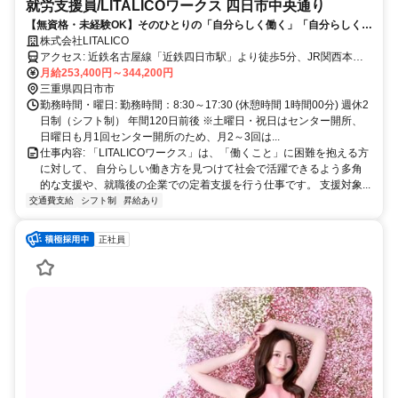
就労支援員/LITALICOワークス 四日市中央通り
【無資格・未経験OK】そのひとりの「自分らしく働く」「自分らしく生
きる」をサポートする就労支援員
株式会社LITALICO
アクセス: 近鉄名古屋線「近鉄四日市駅」より徒歩5分、JR関西本線
「四日市駅」より徒歩11分
月給253,400円～344,200円
三重県四日市市
勤務時間・曜日: 勤務時間：8:30～17:30 (休憩時間 1時間00分) 週休2
日制（シフト制） 年間120日前後 ※土曜日・祝日はセンター開所、
日曜日も月1回センター開所のため、月2～3回は...
仕事内容: 「LITALICOワークス」は、「働くこと」に困難を抱える方
に対して、 自分らしい働き方を見つけて社会で活躍できるよう多角
的な支援や、就職後の企業での定着支援を行う仕事です。 支援対象...
交通費支給
シフト制
昇給あり
正社員