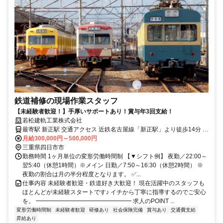
鉄道補修の現場作業スタッフ
【未経験者歓迎！】手厚いサポートあり！賞与年3回支給！
若松建軌工業株式会社
最寄駅 新正駅 交通アクセス 近鉄名古屋線「新正駅」より徒歩14分 ☆
車通勤OK！駐車場あり！
月給300,000円～500,000円
三重県四日市市
勤務時間 1ヶ月単位の変形労働時間制 【▼シフト例】 夜勤／22:00～
翌5:40（休憩1時間）※メイン 日勤／7:50～16:30（休憩2時間） ※
夜勤の割合は月の半分程度となります。 ✅...
仕事内容 未経験者歓迎・鉄道好き大歓迎！ 現在活躍中のスタッフも
ほとんどが未経験スタートです♪ イチから丁寧に指導するのでご安心
を。 ━━━━━━━━━━━━━━━━ 求人のPOINT ...
変形労働時間制
未経験者歓迎
研修あり
社会保険完備
賞与あり
交通費支給
昇給あり