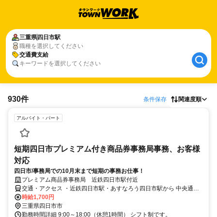
三重県
四日市駅
職種を選択してください
交通費支給
キーワードを選択してください
930件
条件保存
関連度順
アルバイト・パート
短期四日市プレミアム付き商品券事務局事務、お客様
対応
四日市/事務局での10月末まで短期の事務お仕事！
プレミアム商品券事務局 近鉄四日市駅付近
交通・アクセス ・近鉄四日市駅・あすなろう四日市駅から 中央通り
を東（JR四日市駅方面）へ 徒 ・JR四日市駅から 中央通りを西（近
時給1,700円
鉄四日市駅方面）へ 徒 歩10分 歩10分
三重県四日市市
勤務時間詳細 9:00～18:00（休憩1時間） シフト制です。