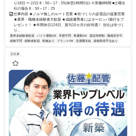
り18日 〜 22日 8：50～17：55(休憩1時間5分) ※実働8時間 ■土曜出
社の場合 8：50～17：25
仕事内容 ★ノルマ無しのルート営業 ★街づくりの必需品の提案営業
★業界・職種未経験者大歓迎 ★成績優秀者にはヨーロッパ旅行をプ
レゼント！ ★年間休日124日、賞与10カ月の好待遇！ 当社は街づく
り...
業界未経験者歓迎
バイク通勤OK
学歴不問
車通勤OK
固定時間制
職場見学可
経験不問
経験者歓迎
研修あり
ブランクOK
交通費支給
資格取得手当あり
正社員