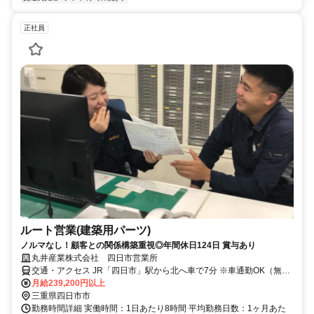
正社員
ルート営業(建築用パーツ)
ノルマなし！顧客との関係構築重視◎年間休日124日 賞与あり
丸井産業株式会社 四日市営業所
交通・アクセス JR「四日市」駅から北へ車で7分 ※車通勤OK（無料
駐車場完備）
月給239,200円以上
三重県四日市市
勤務時間詳細 実働時間：1日あたり8時間 平均勤務日数：1ヶ月あた