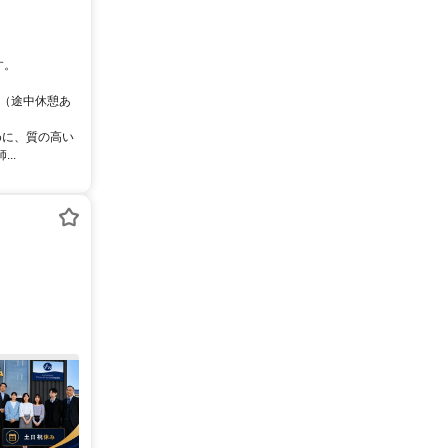
です。
5（途中休憩あ
めに、質の高い
..