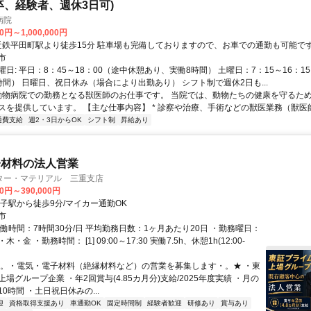
卒、経験者、週休3日可)
物病院
0円～1,000,000円
アクセス: 近鉄平田町駅より徒歩15分 駐車場も完備しておりますので、お車での通勤も可能
市
日: 平日：8：45～18：00（途中休憩あり、実働8時間） 土曜日：7：15～16：1
時間） 日曜日、祝日休み（場合により出勤あり） シフト制で週休2日も...
 動物病院での勤務となる獣医師のお仕事です。 当院では、動物たちの健康を守るた
スを提供しています。 【主な仕事内容】 * 診察や治療、手術などの獣医業務（獣医師.
通費支給
週2・3日からOK
シフト制
昇給あり
子材料の法人営業
ター・マテリアル 三重支店
00円～390,000円
白子駅から徒歩9分/マイカー通勤OK
市
働時間：7時間30分/日 平均勤務日数：1ヶ月あたり20日 ・勤務曜日：
・金 ・勤務時間： [1] 09:00～17:30 実働7.5h、休憩1h(12:00-
★。・電気・電子材料（絶縁材料など）の営業を募集します・。★ ・東
場グループ企業 ・年2回賞与(4.85カ月分)支給/2025年度実績 ・月の
0時間 ・土日祝日休みの...
迎
資格取得支援あり
車通勤OK
固定時間制
経験者歓迎
研修あり
賞与あり