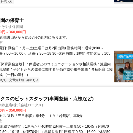
・社宅あり
も園の保育士
いそやま保育園
00円～360,000円
クセス: * 近鉄磯山駅から徒歩7分の距離にあります。
市
日: 勤務日：月～土(土曜日は月2回出勤) 勤務時間：通常(8:00～
早番(7:00～16:00)、遅番(9:30～18:30) 休憩時間：1時間 年間休日：105
【保育業務全般】 * 保護者とのコミュニケーションや相談業務 * 施設内
境整備 * 子どもたちの成長に関する記録作成や報告業務 * 各種保育に関
 【一日の流れ（...
業なし
交通費支給
昇給あり
クスのピットスタッフ(車両整備・点検など)
鈴鹿店(株式会社ロータス)
00円～350,000円
セス 近鉄「三日市駅」車4分、ＪＲ「鈴鹿駅」車6分
市
 総労働時間：1週あたり40時間 □月曜～土曜 9:50～19:45（休憩70
9:50～19:15（休憩70分） □早帰り※月1回程度 9:50～16:00（休憩50