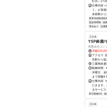
8:15～17
仕事内容 ===
う」が直接
未経験から安.
業界未経験者歓
固定時間制
経
育休あり
交通
正社員
YSP鈴鹿
有限会社コン
月給230,0
アクセス: 近鉄名古屋線白子駅からは、徒歩で約33分。 伊勢鉄道鈴鹿サーキット稲
三重県鈴鹿
勤務時間・
木曜日、金
まで実働8.
仕事内容:
だきます。
るサービス
即日勤務OK
固
正社員