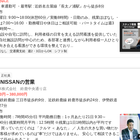
0円以上
アクセス: ・車通勤可 ・最寄駅 : 近鉄名古屋線『長太ノ浦駅』から徒歩8分
市
日: 9:00〜18:00(休憩60分／実働8時間) ・日勤のみ、残業ほぼなし ・
7:00〜16:00 ・勤務曜日や休日はご相談可能 ・パートタイムは週3
間〜...
 施設や自宅に訪問し、利用者様の日常を支える訪問看護を提供していた
自社施設訪問が中心のため、各部署と連携しながら利用者様一人ひとり
向き合える看護ができる環境を整えており...
業なし
交通費支給
週2・3日からOK
シフト制
正社員
NISSANの営業
車株式会社 鈴鹿中央通り店
00円～380,000円
近鉄鈴鹿線 三日市徒歩約9分、近鉄鈴鹿線 鈴鹿市徒歩約24分、伊勢鉄道
27分
市
働時間：7時間45分/日 平均勤務日数：1ヶ月あたり21日 9:30～
休憩90分) 残業時間月平均：12.5時間 ※残業は1日1時間以内が平均です
 買っていただくのは 「クルマ ＜ あなた」 ／ 人生の大きな買い物だか
お客様が求めているのは“車”だけではありません。 安心して相談できるこ
て任せられること。 そ...