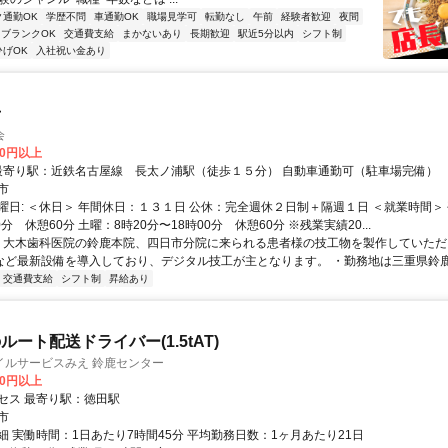
ク通勤OK
学歴不問
車通勤OK
職場見学可
転勤なし
午前
経験者歓迎
夜間
ブランクOK
交通費支給
まかないあり
長期歓迎
駅近5分以内
シフト制
ひげOK
入社祝い金あり
士
会
00円以上
アクセス: 最寄り駅：近鉄名古屋線 長太ノ浦駅（徒歩１５分） 自動車通勤可（駐車場完備）
市
曜日: ＜休日＞ 年間休日：１３１日 公休：完全週休２日制＋隔週１日 ＜就業時間＞ 
0分 休憩60分 土曜：8時20分〜18時00分 休憩60分 ※残業実績20...
 ・大木歯科医院の鈴鹿本院、四日市分院に来られる患者様の技工物を製作していただ
AMなど最新設備を導入しており、デジタル技工が主となります。 ・勤務地は三重県鈴鹿市
交通費支給
シフト制
昇給あり
ート配送ドライバー(1.5tAT)
イルサービスみえ 鈴鹿センター
00円以上
セス 最寄り駅：徳田駅
市
細 実働時間：1日あたり7時間45分 平均勤務日数：1ヶ月あたり21日