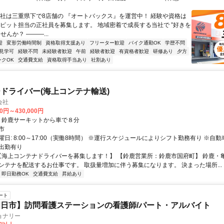
当社は三重県下で8店舗の 『オートバックス』を運営中！ 経験や資格は
 ピット担当の正社員を募集します。 地域密着で成長する当社で ”好きを
せんか？ ―――...
迎
変形労働時間制
資格取得支援あり
フリーター歓迎
バイク通勤OK
学歴不問
見学可
経験不問
未経験者歓迎
午前
経験者歓迎
有資格者歓迎
研修あり
夕方
ンクOK
交通費支給
資格取得手当あり
社割あり
ドライバー(海上コンテナ輸送)
会社
00円～430,000円
クセス: ・鈴鹿サーキットから車で８分
市
日: 8:00～17:00（実働8時間） ※運行スケジュールによりシフト勤務有り ※自
出勤有り
 【海上コンテナドライバーを募集します！】 【鈴鹿営業所：鈴鹿市国府町】 鈴鹿・
ンテナを配送するお仕事です。 取扱量増加に伴う募集になります。 決まった場所...
即日勤務OK
交通費支給
昇給あり
ート
日市】訪問看護ステーションの看護師/パート・アルバイト
ョナリー