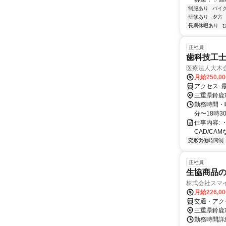
制服あり
バイ
研修あり
夕方
長期休暇あり
正社員
歯科技工
医療法人大木
月給250,0
三重県鈴鹿
勤務時間・
分〜18時3
仕事内容:
CAD/C
変形労働時間制
正社員
生協商品のル
株式会社スマ
月給226,0
交通・アク
三重県鈴鹿
勤務時間詳