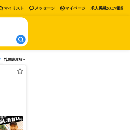
マイリスト
メッセージ
マイページ
求人掲載のご相談
存
関連度順