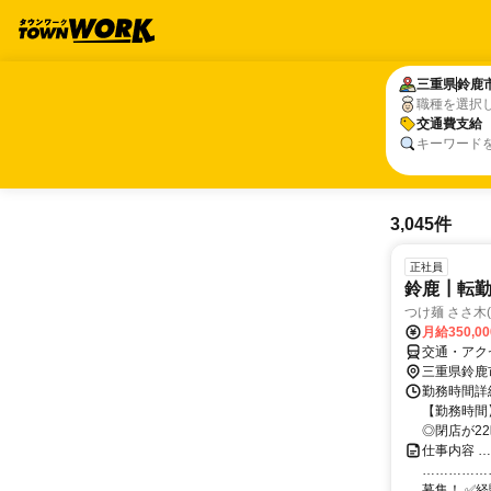
三重県
三重県
鈴鹿
鈴鹿
職種を選択
交通費支給
交通費支給
キーワード
3,045件
正社員
鈴鹿┃転勤
つけ麺 ささ木
月給350,0
交通・アク
三重県鈴鹿
勤務時間詳細
【勤務時間】
◎閉店が22時
仕事内容 …
……………
募集！ ✅経