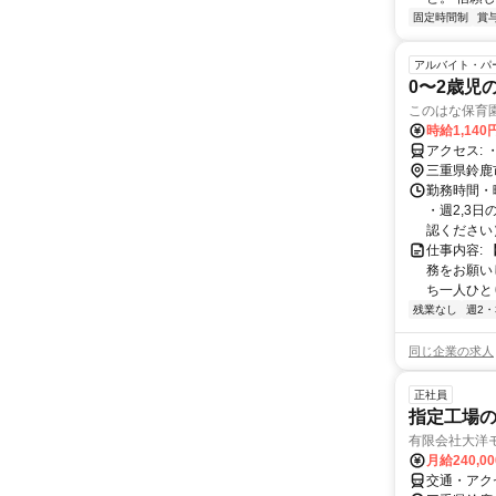
固定時間制
賞
アルバイト・パ
0〜2歳児
このはな保育
時給1,140
三重県鈴鹿
勤務時間・
・週2,3
認ください） ht
仕事内容:
務をお願い
ち一人ひと
残業なし
週2・
同じ企業の求人
正社員
指定工場の
有限会社大洋
月給240,0
交通・アク