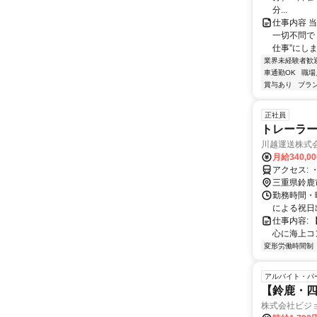
分...
仕事内容 
一切不問で
仕事”にしま
業界未経験者歓
車通勤OK
職場
賞与あり
ブラ
正社員
トレーラー
川越運送株式
月給340,0
ア
三重県鈴鹿
勤務時間・曜
による祝日
仕事内容:
心に海上コ
変形労働時間制
アルバイト・パ
【鈴鹿・四
株式会社ビジ