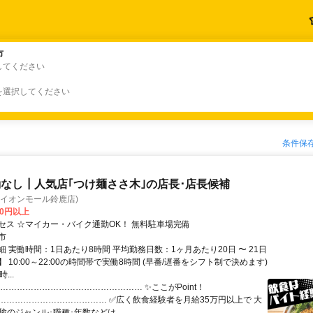
市
市
してください
を選択してください
条件保
なし┃人気店｢つけ麺ささ木｣の店長･店長候補
(イオンモール鈴鹿店)
00円以上
セス ☆マイカー・バイク通勤OK！ 無料駐車場完備
市
 実働時間：1日あたり8時間 平均勤務日数：1ヶ月あたり20日 〜 21日
 10:00～22:00の時間帯で実働8時間 (早番/遅番をシフト制で決めます)
...
…………………………………………… ✨ここがPoint！
………………………………… ✅広く飲食経験者を月給35万円以上で 大
験のジャンル･職種･年数などは ...