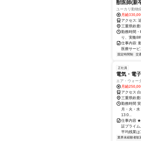
獣医師(新
ユーカリ動
月給330,00
三重県鈴鹿
勤務時間・曜
り、実働8
仕事内容:
医療サービ
固定時間制
交
正社員
電気・電
エア・ウォー
月給250,0
アクセス 
三重県鈴鹿
勤務時間 実
月・火・水・木
13:0...
仕事内容 
証プライム上
平均残業は1
業界未経験者歓