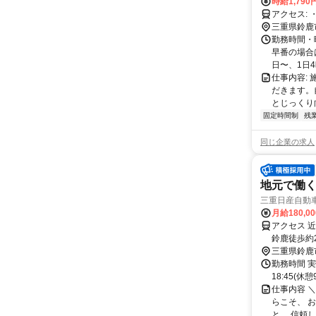
時給1,79
三重県鈴鹿
勤務時間・曜
早番の場合は
日〜、1日4時
仕事内容:
だきます。
とじっくり
固定時間制
残
同じ企業の求人
地元で働く
三重日産自動
月給180,0
アクセス 
鈴鹿徒歩約
三重県鈴鹿
勤務時間 実
18:45(
仕事内容 ＼
らこそ、 
と。 信頼し