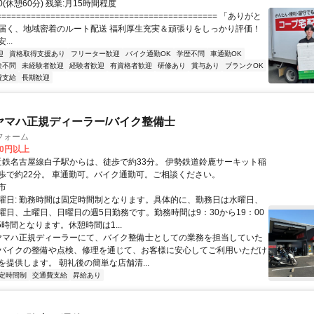
:00(休憩60分) 残業:月15時間程度
=========================================== 「ありがと
届く、地域密着のルート配送 福利厚生充実＆頑張りをしっかり評価！
..
迎
資格取得支援あり
フリーター歓迎
バイク通勤OK
学歴不問
車通勤OK
験不問
未経験者歓迎
経験者歓迎
有資格者歓迎
研修あり
賞与あり
ブランクOK
費支給
長期歓迎
/ヤマハ正規ディーラー/バイク整備士
フォーム
00円以上
生駅から徒歩で約22分。 車通勤可。バイク通勤可。ご相談ください。
市
曜日: 勤務時間は固定時間制となります。具体的に、勤務日は水曜日、
曜日、土曜日、日曜日の週5日勤務です。勤務時間は9：30から19：00
5時間となります。休憩時間は1...
 ヤマハ正規ディーラーにて、バイク整備士としての業務を担当していた
バイクの整備や点検、修理を通じて、お客様に安心してご利用いただけ
を提供します。 朝礼後の簡単な店舗清...
定時間制
交通費支給
昇給あり