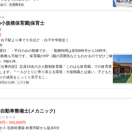
与あり
交通費支給
ート
の小規模保育園|保育士
園
円
アクセス: ・白子駅より車で５分ほど ・白子中学校近く
市
曜日： ・平日のみの勤務です。 ・勤務時間は原則8時半から16時半。
日の勤務も可能です。 保育園のHP（園の雰囲気などもわかるのでぜひご確
tps://k...
 【仕事内容】 定員19名の少人数制保育園「このはな保育園」での保育業
します。 * 一人ひとりに寄り添える環境：大規模園とは違い、子どもた
りの成長をじっくり見守るこ...
3日からOK
シフト制
自動車整備士(メカニック)
モータース
00円～350,000円
セス 近鉄鈴鹿線 鈴鹿市駅から徒歩5分