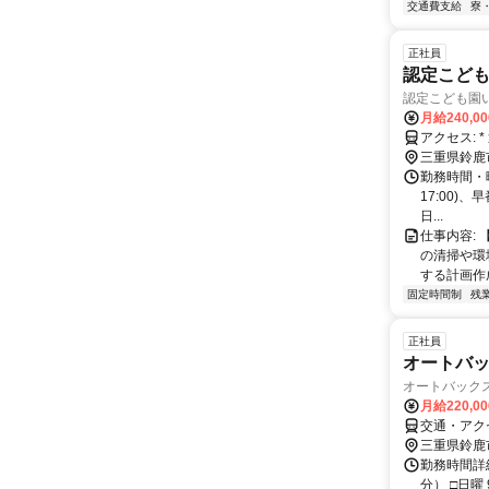
交通費支給
寮
正社員
認定こど
認定こども園
月給240,0
ア
三重県鈴鹿
勤務時間・曜
17:00)、
日...
仕事内容: 
の清掃や環
する計画作成
固定時間制
残
正社員
オートバッ
オートバックス
月給220,0
交通・アク
三重県鈴鹿
勤務時間詳細
分） □日曜 