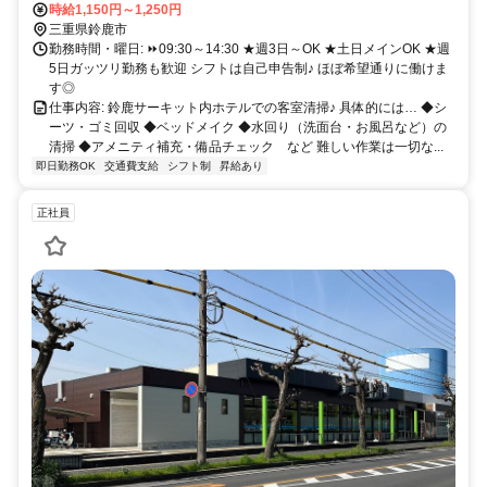
⭐️近鉄鈴鹿線 平田町駅
時給1,150円～1,250円
三重県鈴鹿市
勤務時間・曜日: ⏩️09:30～14:30 ★週3日～OK ★土日メインOK ★週
5日ガッツリ勤務も歓迎 シフトは自己申告制♪ ほぼ希望通りに働けま
す◎
仕事内容: 鈴鹿サーキット内ホテルでの客室清掃♪ 具体的には… ◆シ
ーツ・ゴミ回収 ◆ベッドメイク ◆水回り（洗面台・お風呂など）の
清掃 ◆アメニティ補充・備品チェック など 難しい作業は一切な...
即日勤務OK
交通費支給
シフト制
昇給あり
正社員