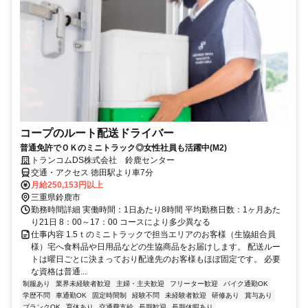
コープのルート配送ドライバー
普通免許でＯＫのミニトラック◎女性社員も活躍中(M2)
トランコムDS株式会社 鈴鹿センター
交通・アクセス 徳田駅より車7分
月給250,153円以上
三重県鈴鹿市
勤務時間詳細 実働時間：1日あたり8時間 平均勤務日数：1ヶ月あた
り21日 8：00～17：00 コースにより多少異なる
仕事内容 1.5ｔのミニトラックで担当エリアのお客様（生協組合員
様）宅へ食料品や日用品などの生協商品をお届けします。 配送ルー
トは曜日ごとに決まっており配達先のお客様もほぼ固定です。 必要
な資格は普通...
制服あり
業界未経験者歓迎
主婦・主夫歓迎
フリーター歓迎
バイク通勤OK
学歴不問
車通勤OK
固定時間制
経験不問
未経験者歓迎
研修あり
賞与あり
ブランクOK
育休あり
交通費支給
長期歓迎
長期休暇あり