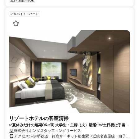
週2・3日からOK
アルバイト・パート
リゾートホテルの客室清掃
✅夏休みだけの短期OK✅高.大学生・主婦（夫）活躍中✅土日祝は手当あ
り
株式会社ホンダスタッフィングサービス
アクセス: ⭐️伊勢鉄道 鈴鹿サーキット稲生駅 ⭐️近鉄名古屋線 白子駅