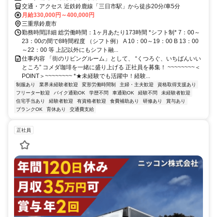
交通・アクセス 近鉄鈴鹿線「三日市駅」から徒歩20分/車5分
月給330,000円～400,000円
三重県鈴鹿市
勤務時間詳細 総労働時間：1ヶ月あたり173時間 *シフト制* 7：00～
23：00の間で8時間程度 （シフト例） A 10：00～19：00 B 13：00
～22：00 等 上記以外にもシフト融...
仕事内容 「街のリビングルーム」として、 “くつろぐ、いちばんいい
ところ” コメダ珈琲を一緒に盛り上げる 正社員を募集！ ~~~~~~~~＜
POINT＞~~~~~~~~ *★未経験でも活躍中！経験...
制服あり
業界未経験者歓迎
変形労働時間制
主婦・主夫歓迎
資格取得支援あり
フリーター歓迎
バイク通勤OK
学歴不問
車通勤OK
経験不問
未経験者歓迎
住宅手当あり
経験者歓迎
有資格者歓迎
食費補助あり
研修あり
賞与あり
ブランクOK
育休あり
交通費支給
正社員