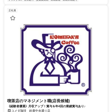
正社員
喫茶店のマネジメント職(店長候補)
《経験者優遇》月収アップ！賞与＆年4回の業績賞与あり♪
コメダ珈琲 鈴鹿中央通り店