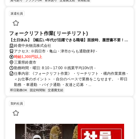
賞与あり
ブランクOK
育休あり
交通費支給
長期歓迎
派遣社員
フォークリフト作業( リーチリフト)
【土日休み】【幅広い年代が活躍できる職場】面接時、履歴書不要！
【日払いあり】
鈴鹿中央物流株式会社
アクセス: ※四日市・亀山・津市からも通勤便利! -
時給1,300円以上
三重県鈴鹿市
勤務時間・曜日: 8:10～17:00 ※残業平均10h/月 -
仕事内容: 《フォークリフト作業》 ・リーチリフト ・構内作業業務 -
＜お仕事のポイント＞ ・自分のペースで業務をこなせます。 ・即日
勤務 ・車通勤 ・バイク通勤 ・友達と応募 ・...
即日勤務OK
固定時間制
交通費支給
契約社員