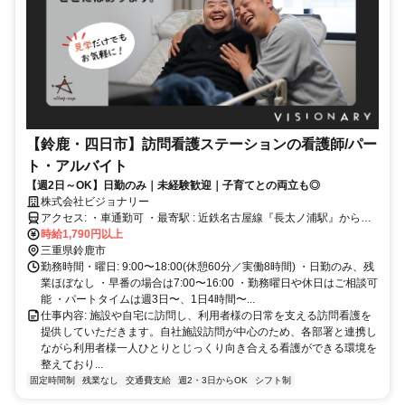
【鈴鹿・四日市】訪問看護ステーションの看護師/パー
ト・アルバイト
【週2日～OK】日勤のみ｜未経験歓迎｜子育てとの両立も◎
株式会社ビジョナリー
アクセス: ・車通勤可 ・最寄駅 : 近鉄名古屋線『長太ノ浦駅』から徒
歩8分
時給1,790円以上
三重県鈴鹿市
勤務時間・曜日: 9:00〜18:00(休憩60分／実働8時間) ・日勤のみ、残
業ほぼなし ・早番の場合は7:00〜16:00 ・勤務曜日や休日はご相談可
能 ・パートタイムは週3日〜、1日4時間〜...
仕事内容: 施設や自宅に訪問し、利用者様の日常を支える訪問看護を
提供していただきます。自社施設訪問が中心のため、各部署と連携し
ながら利用者様一人ひとりとじっくり向き合える看護ができる環境を
整えており...
固定時間制
残業なし
交通費支給
週2・3日からOK
シフト制