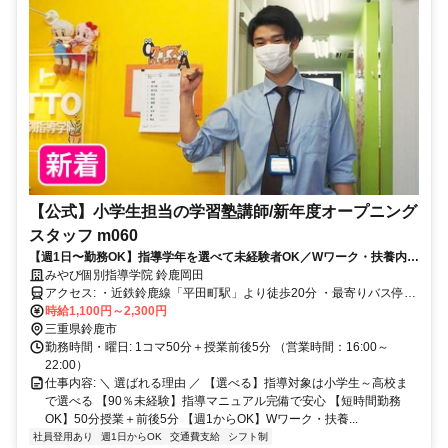
【公式】小学生担当の学習塾講師/新年度オープニング
スタッフ m060
【週1日〜勤務OK】指導学年を選べて未経験者OK／Wワーク・扶養内
OK／大学生・専門学校生・フリーター・主婦活躍中
みやび個別指導学院 鈴鹿岡田
アクセス: ・近鉄鈴鹿線「平田町駅」より徒歩20分 ・最寄りバス停徒
歩3分
時給1,100円～2,300円
三重県鈴鹿市
勤務時間・曜日: 1コマ50分＋授業前後5分 （営業時間：16:00～
22:00）
仕事内容: ＼ 選ばれる理由 ／ 【選べる】指導対象は小学生～高校ま
で選べる 【90％未経験】指導マニュアル完備で安心 【短時間勤務
OK】50分授業＋前後5分 【週1からOK】Wワーク・扶養...
社員登用あり
週1日からOK
交通費支給
シフト制