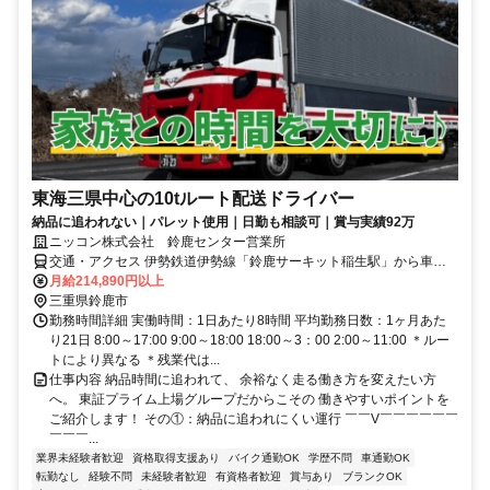
東海三県中心の10tルート配送ドライバー
納品に追われない｜パレット使用｜日勤も相談可｜賞与実績92万
ニッコン株式会社 鈴鹿センター営業所
交通・アクセス 伊勢鉄道伊勢線「鈴鹿サーキット稲生駅」から車で8
分 ＊車通勤OK
月給214,890円以上
三重県鈴鹿市
勤務時間詳細 実働時間：1日あたり8時間 平均勤務日数：1ヶ月あた
り21日 8:00～17:00 9:00～18:00 18:00～3：00 2:00～11:00 ＊ルー
トにより異なる ＊残業代は...
仕事内容 納品時間に追われて、 余裕なく走る働き方を変えたい方
へ。 東証プライム上場グループだからこその 働きやすいポイントを
ご紹介します！ その①：納品に追われにくい運行 ￣￣V￣￣￣￣￣￣
￣￣￣...
業界未経験者歓迎
資格取得支援あり
バイク通勤OK
学歴不問
車通勤OK
転勤なし
経験不問
未経験者歓迎
有資格者歓迎
賞与あり
ブランクOK