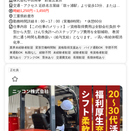
株式会社中田商事 鈴鹿営業所
交通・アクセス 近鉄名古屋線「鼓ヶ浦駅」より徒歩13分、または
「白子駅」より車で6分
時給1,250円～1,450円
三重県鈴鹿市
勤務時間詳細 8：00～17：00（実働8時間） ＊休憩60分
仕事内容 【この仕事のメリット】 ✅資格取得費用は全額会社負担 中
型から大型、けん引免許へのステップアップ費用を全額補助。 教習
所に通う時間も勤務扱い（給与支給）となります。 ✅高い有給休暇消
化率...
業界未経験者歓迎
変形労働時間制
資格取得支援あり
バイク通勤OK
学歴不問
車通勤OK
転勤なし
経験不問
未経験者歓迎
経験者歓迎
有資格者歓迎
賞与あり
ブランクOK
育休あり
交通費支給
長期歓迎
長期休暇あり
正社員