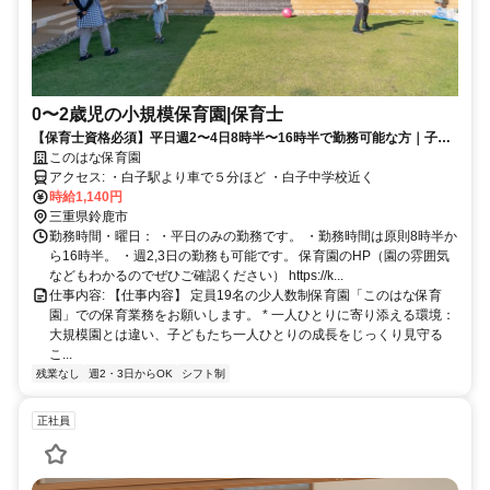
0〜2歳児の小規模保育園|保育士
【保育士資格必須】平日週2〜4日8時半〜16時半で勤務可能な方｜子育
てとの両立OK｜20〜30代女性活躍中！扶養内勤務OK｜未経験OK｜
このはな保育園
アクセス: ・白子駅より車で５分ほど ・白子中学校近く
時給1,140円
三重県鈴鹿市
勤務時間・曜日： ・平日のみの勤務です。 ・勤務時間は原則8時半か
ら16時半。 ・週2,3日の勤務も可能です。 保育園のHP（園の雰囲気
などもわかるのでぜひご確認ください） https://k...
仕事内容: 【仕事内容】 定員19名の少人数制保育園「このはな保育
園」での保育業務をお願いします。 * 一人ひとりに寄り添える環境：
大規模園とは違い、子どもたち一人ひとりの成長をじっくり見守る
こ...
残業なし
週2・3日からOK
シフト制
正社員