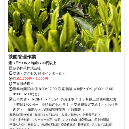
茶園管理作業
週３日〜OK／時給1700円以上
伊勢抹茶株式会社
交通・アクセス 鈴鹿インター近く
時給1,700円～2,000円
三重県鈴鹿市
勤務時間詳細 ① 8:00~17:00 ② 応相談 ４時間〜OK（8:00~12:00、
9:00~16:00など）
仕事内容 -＜POINT＞- ＊8/24~のお仕事 ＊１ヶ月以上勤務可能な方
＊時給1700円〜！高時給のお仕事！ ＊交通費規定支給！ - ＜お仕事
内容＞ ・施肥などの茶園管理業務 ＜ 時間帯 ＞...
業界未経験者歓迎
短期（3ヵ月以内）
扶養内勤務OK
社員登用あり
主婦・主夫歓迎
フリーター歓迎
短期
シフト自由
車通勤OK
固定時間制
平日のみOK
転勤なし
未経験者歓迎
交通費支給
長期歓迎
フルタイム歓迎