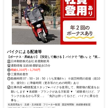
バイクによる配達等
【ボーナス・昇給あり】【安定して働ける 】バイクで『想い』と『笑
顔』をつなぐお仕事してみませんか？
日本郵便株式会社 鈴鹿郵便局
通勤情報 近鉄/鈴鹿駅徒歩15分
時給1,310円～1,750円
三重県鈴鹿市
勤務時間 07：50～16：50（うち実働8ｈ） ※就労時間の前後（前10
分、後5分）に準備時間（更衣等のための時間）あり
仕事内容 ●郵便配達スタッフ● バイクを使用して、郵便物の配達をお
願いします ▼未経験・ブランクがある方歓迎 ▼ 「経験者だけど、ブ
ランクがあるから不安…」 「免許は持ってるけど、バイクに乗る仕
事を...
社員登用あり
主婦・主夫歓迎
フリーター歓迎
固定時間制
未経験者歓迎