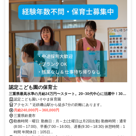
認定こども園の保育士
三重県最高水準の月給24万円〜スタート。20~30代中心に活躍中！30歳
で年収500万！ICT活用で事務作業を激減させ、残業も持ち帰りもゼロ
認定こども園いそやま保育園
へ。完全別室の休憩室あり。
アクセス: * 近鉄磯山駅から徒歩7分の距離にあります。
月給240,000円～360,000円
三重県鈴鹿市
勤務時間・曜日: 勤務日：月～土(土曜日は月2回出勤) 勤務時間：通常
(8:00～17:00)、早番(7:00～16:00)、遅番(9:30～18:30) 休憩時間：1
時間 年間休日：105日...