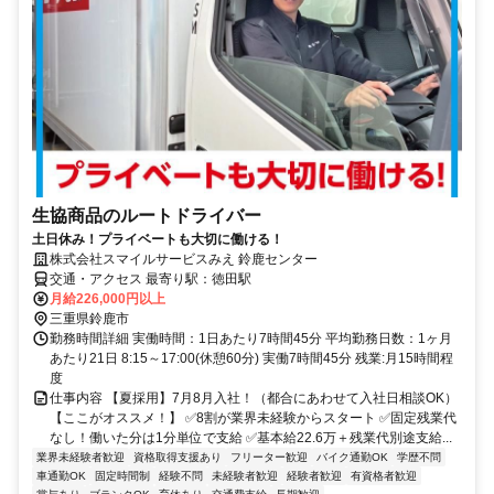
生協商品のルートドライバー
土日休み！プライベートも大切に働ける！
株式会社スマイルサービスみえ 鈴鹿センター
交通・アクセス 最寄り駅：徳田駅
月給226,000円以上
三重県鈴鹿市
勤務時間詳細 実働時間：1日あたり7時間45分 平均勤務日数：1ヶ月
あたり21日 8:15～17:00(休憩60分) 実働7時間45分 残業:月15時間程
度
仕事内容 【夏採用】7月8月入社！（都合にあわせて入社日相談OK）
【ここがオススメ！】 ✅8割が業界未経験からスタート ✅固定残業代
なし！働いた分は1分単位で支給 ✅基本給22.6万＋残業代別途支給...
業界未経験者歓迎
資格取得支援あり
フリーター歓迎
バイク通勤OK
学歴不問
車通勤OK
固定時間制
経験不問
未経験者歓迎
経験者歓迎
有資格者歓迎