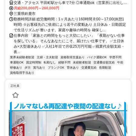
交通・アクセス 平田町駅から車で7分 ◎車通勤ok（営業所に出社し
て、チームで顧客先へ移動します）
月給200,000円～260,000円
三重県鈴鹿市
勤務時間詳細 総労働時間：1ヶ月あたり160時間 8:00～17:00(休憩1
時間) ※お客様先のご依頼により若干の変動あり 土日休み・日勤固定
で生活リズムが 整います。家庭や趣味の時間を 確保し...
仕事内容 「家族との時間をもっと大切にしたい」 「夜勤がない仕事
を探している」 そんなあなたにこそ、届けたい仕事です。 ✅土日休
み×大型連休あり ✅入社1年目で月収25万円可能 ✅残業代全額支給・
夜...
業界未経験者歓迎
主婦・主夫歓迎
資格取得支援あり
バイク通勤OK
学歴不問
車通勤OK
固定時間制
転勤なし
経験不問
未経験者歓迎
交通費全額支給
午前
研修あり
夕方
賞与あり
ブランクOK
育休あり
交通費支給
長期歓迎
資格取得手当あり
正社員