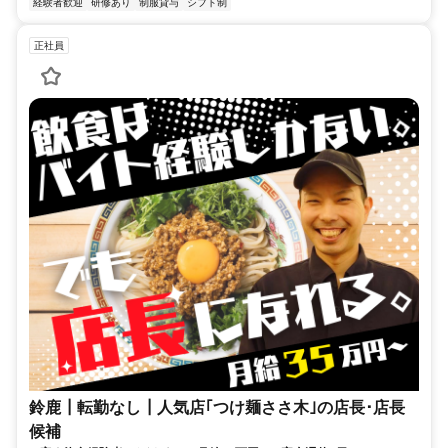
経験者歓迎
研修あり
制服貸与
シフト制
正社員
鈴鹿┃転勤なし┃人気店｢つけ麺ささ木｣の店長･店長
候補