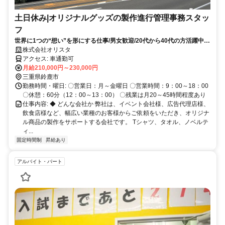
土日休み|オリジナルグッズの製作進行管理事務スタッ
フ
世界に1つの“想い”を形にする仕事/男女歓迎/20代から40代の方活躍中/
事務経験のある方歓迎/
株式会社オリスタ
アクセス: 車通勤可
月給210,000円～230,000円
三重県鈴鹿市
勤務時間・曜日: 〇営業日：月～金曜日 〇営業時間：9：00～18：00
〇休憩：60分（12：00～13：00） 〇残業は月20～45時間程度あり
仕事内容: ◆ どんな会社か 弊社は、イベント会社様、広告代理店様、
飲食店様など、幅広い業種のお客様からご依頼をいただき、オリジナ
ル商品の製作をサポートする会社です。 Tシャツ、タオル、ノベルテ
ィ...
固定時間制
昇給あり
アルバイト・パート