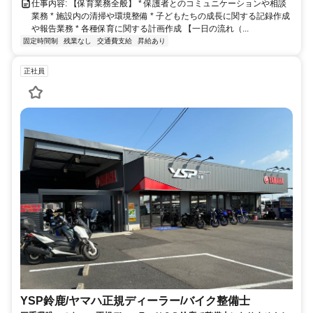
仕事内容: 【保育業務全般】 * 保護者とのコミュニケーションや相談
業務 * 施設内の清掃や環境整備 * 子どもたちの成長に関する記録作成
や報告業務 * 各種保育に関する計画作成 【一日の流れ（...
固定時間制
残業なし
交通費支給
昇給あり
正社員
YSP鈴鹿/ヤマハ正規ディーラー/バイク整備士