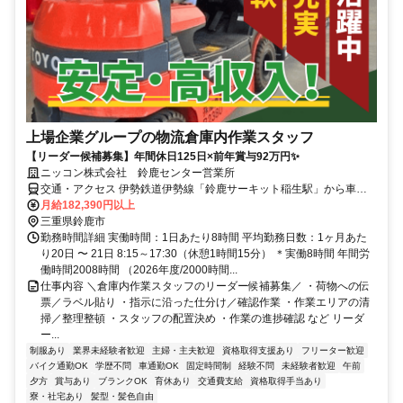
上場企業グループの物流倉庫内作業スタッフ
【リーダー候補募集】年間休日125日×前年賞与92万円✨
ニッコン株式会社 鈴鹿センター営業所
交通・アクセス 伊勢鉄道伊勢線「鈴鹿サーキット稲生駅」から車で8
分 ＊車通勤OK
月給182,390円以上
三重県鈴鹿市
勤務時間詳細 実働時間：1日あたり8時間 平均勤務日数：1ヶ月あた
り20日 〜 21日 8:15～17:30（休憩1時間15分） ＊実働8時間 年間労
働時間2008時間 （2026年度/2000時間...
仕事内容 ＼倉庫内作業スタッフのリーダー候補募集／ ・荷物への伝
票／ラベル貼り ・指示に沿った仕分け／確認作業 ・作業エリアの清
掃／整理整頓 ・スタッフの配置決め ・作業の進捗確認 など リーダ
ー...
制服あり
業界未経験者歓迎
主婦・主夫歓迎
資格取得支援あり
フリーター歓迎
バイク通勤OK
学歴不問
車通勤OK
固定時間制
経験不問
未経験者歓迎
午前
夕方
賞与あり
ブランクOK
育休あり
交通費支給
資格取得手当あり
寮・社宅あり
髪型・髪色自由