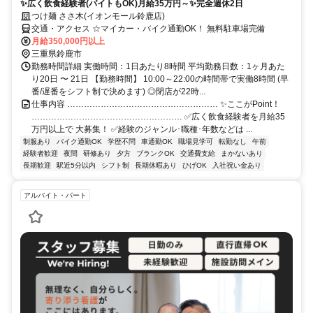
✨広く飲食経験者(バイトもOK)月給35万円～✨完全週休2日
つけ麺 ささ木(イオンモール鈴鹿店)
交通・アクセス ☆マイカー・バイク通勤OK！ 無料駐車場完備
月給350,000円以上
三重県鈴鹿市
勤務時間詳細 実働時間：1日あたり8時間 平均勤務日数：1ヶ月あた
り20日 〜 21日 【勤務時間】 10:00～22:00の時間帯で実働8時間 (早
番/遅番をシフト制で決めます) ◎閉店が22時...
仕事内容 ……………………………………………… ✨ここがPoint！
……………………………………………… ✅広く飲食経験者を月給35
万円以上で 大募集！ ✅経験のジャンル･職種･年数などは ...
制服あり
バイク通勤OK
学歴不問
車通勤OK
職場見学可
転勤なし
午前
経験者歓迎
夜間
研修あり
夕方
ブランクOK
交通費支給
まかないあり
長期歓迎
駅近5分以内
シフト制
長期休暇あり
ひげOK
入社祝い金あり
アルバイト・パート