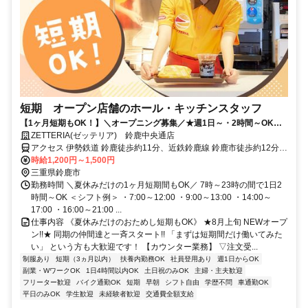
短期 オープン店舗のホール・キッチンスタッフ
【1ヶ月短期もOK！】＼オープニング募集／★週1日～・2時間～OK★
髪色自由★社割あり★未経験＆初バイト＆友達と応募も大歓迎!!★履歴
ZETTERIA(ゼッテリア) 鈴鹿中央通店
書不要
アクセス 伊勢鉄道 鈴鹿徒歩約11分、近鉄鈴鹿線 鈴鹿市徒歩約12分、
近鉄鈴鹿線 柳徒歩約20分 ＊車通勤OK（無料駐車場完備）
時給1,200円～1,500円
三重県鈴鹿市
勤務時間 ＼夏休みだけの1ヶ月短期間もOK／ 7時～23時の間で1日2
時間～OK ＜シフト例＞ ・7:00～12:00 ・9:00～13:00 ・14:00～
17:00 ・16:00～21:00 ...
仕事内容 《夏休みだけのおためし短期もOK》 ★8月上旬 NEWオープ
ン!!★ 同期の仲間達と一斉スタート!! 「まずは短期間だけ働いてみた
い」 という方も大歓迎です！ 【カウンター業務】 ▽注文受...
制服あり
短期（3ヵ月以内）
扶養内勤務OK
社員登用あり
週1日からOK
副業・WワークOK
1日4時間以内OK
土日祝のみOK
主婦・主夫歓迎
フリーター歓迎
バイク通勤OK
短期
早朝
シフト自由
学歴不問
車通勤OK
平日のみOK
学生歓迎
未経験者歓迎
交通費全額支給