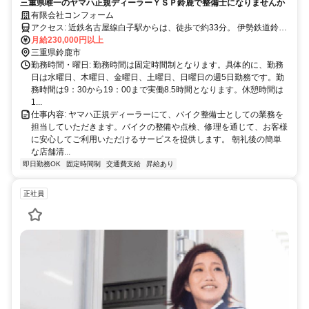
三重県唯一のヤマハ正規ディーラーＹＳＰ鈴鹿で整備士になりませんか
有限会社コンフォーム
アクセス: 近鉄名古屋線白子駅からは、徒歩で約33分。 伊勢鉄道鈴鹿
サーキット稲生駅から徒歩で約22分。 車通勤可。バイク通勤可。ご
月給230,000円以上
相談ください。
三重県鈴鹿市
勤務時間・曜日: 勤務時間は固定時間制となります。具体的に、勤務
日は水曜日、木曜日、金曜日、土曜日、日曜日の週5日勤務です。勤
務時間は9：30から19：00まで実働8.5時間となります。休憩時間は
1...
仕事内容: ヤマハ正規ディーラーにて、バイク整備士としての業務を
担当していただきます。バイクの整備や点検、修理を通じて、お客様
に安心してご利用いただけるサービスを提供します。 朝礼後の簡単
な店舗清...
即日勤務OK
固定時間制
交通費支給
昇給あり
正社員