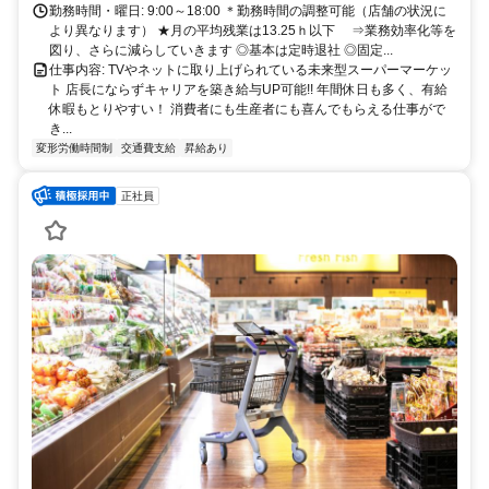
勤務時間・曜日: 9:00～18:00 ＊勤務時間の調整可能（店舗の状況に
より異なります） ★月の平均残業は13.25ｈ以下 ⇒業務効率化等を
図り、さらに減らしていきます ◎基本は定時退社 ◎固定...
仕事内容: TVやネットに取り上げられている未来型スーパーマーケッ
ト 店長にならずキャリアを築き給与UP可能!! 年間休日も多く、有給
休暇もとりやすい！ 消費者にも生産者にも喜んでもらえる仕事がで
き...
変形労働時間制
交通費支給
昇給あり
正社員