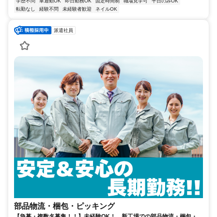
学歴不問
車通勤OK
即日勤務OK
固定時間制
職場見学可
平日のみOK
転勤なし
経験不問
未経験者歓迎
ネイルOK
派遣社員
部品物流・梱包・ピッキング
【急募・複数名募集！！】未経験OK！ 新工場での部品物流・梱包・ピ