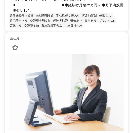
■―――――――――――――■ ◆経験者月給35万円～ ◆月平均残業
時間8.15h...
業界未経験者歓迎
無期雇用派遣
資格取得支援あり
固定時間制
転勤なし
住宅手当あり
交通費全額支給
経験者歓迎
研修あり
賞与あり
ブランクOK
育休あり
交通費支給
資格取得手当あり
土日祝休み
正社員