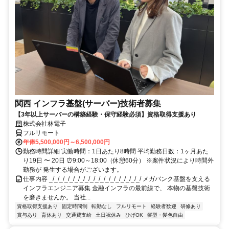
関西 インフラ基盤(サーバー)技術者募集
【3年以上サーバーの構築経験・保守経験必須】資格取得支援あり
株式会社林電子
フルリモート
年俸5,500,000円～6,500,000円
勤務時間詳細 実働時間：1日あたり8時間 平均勤務日数：1ヶ月あた
り19日 〜 20日 ⏰9:00～18:00（休憩60分） ※案件状況により時間外
勤務が 発生する場合がございます。
仕事内容 _/_/_/_/_/_/_/_/_/_/_/_/_/_/_/_/_/_/ メガバンク基盤を支える
インフラエンジニア募集 金融インフラの最前線で、 本物の基盤技術
を磨きませんか。 当社...
資格取得支援あり
固定時間制
転勤なし
フルリモート
経験者歓迎
研修あり
賞与あり
育休あり
交通費支給
土日祝休み
ひげOK
髪型・髪色自由