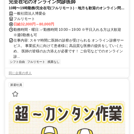
完全在宅のオンライン問診医師
10時〜19時勤務/完全在宅(フルリモート)・地方も歓迎のオンライン問診
業務
一般社団法人博愛会
フルリモート
日給32,000円～80,000円
勤務時間・曜日: ✅勤務時間 10:00～19:00 ※平日入れる方は大歓迎
※週0勤務も可
仕事内容: スキマ時間に医師の診察が受けられる オンライン診療サー
ビス。 事業拡大に向けて患者様に 高品質な医療の提供をしていくた
め、 医師の皆様のお力添えが必要です！ ご自宅などでのオンライン
診...
シフト自由
フルリモート
残業なし
同じ企業の求人
派遣社員