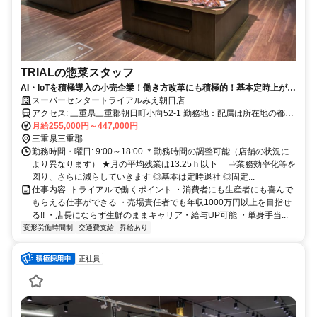
TRIALの惣菜スタッフ
AI・IoTを積極導入の小売企業！働き方改革にも積極的！基本定時上が
り！
スーパーセンタートライアルみえ朝日店
アクセス: 三重県三重郡朝日町小向52-1 勤務地：配属は所在地の都道
府県 ※初任地は最寄りの店舗又は希望エリアを優先し配属します。
月給255,000円～447,000円
※エリア内勤務または全国勤務いずれか希望を選択できます。
三重県三重郡
勤務時間・曜日: 9:00～18:00 ＊勤務時間の調整可能（店舗の状況に
より異なります） ★月の平均残業は13.25ｈ以下 ⇒業務効率化等を
図り、さらに減らしていきます ◎基本は定時退社 ◎固定...
仕事内容: トライアルで働くポイント ・消費者にも生産者にも喜んで
もらえる仕事ができる ・売場責任者でも年収1000万円以上を目指せ
る!! ・店長にならず生鮮のままキャリア・給与UP可能 ・単身手当...
変形労働時間制
交通費支給
昇給あり
正社員