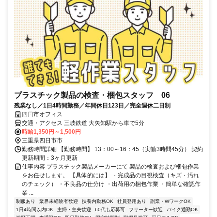
プラスチック製品の検査・梱包スタッフ 06
残業なし／1日4時間勤務／年間休日123日／完全週休二日制
四日市オフィス
交通・アクセス 三岐鉄道 大矢知駅から車で5分
時給1,350円～1,500円
三重県四日市市
勤務時間詳細 【勤務時間】 13：00～16：45（実働3時間45分） 契約
更新期間：3ヶ月更新
仕事内容 プラスチック製品メーカーにて 製品の検査および梱包作業
をお任せします。 【具体的には】 ・完成品の目視検査（キズ・汚れ
のチェック） ・不良品の仕分け ・出荷用の梱包作業 ・簡単な確認作
業 ...
制服あり
業界未経験者歓迎
扶養内勤務OK
社員登用あり
副業・WワークOK
1日4時間以内OK
主婦・主夫歓迎
60代も応募可
フリーター歓迎
バイク通勤OK