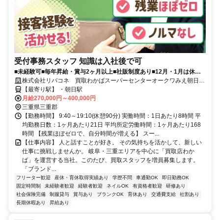
受付事務スタッフ 知識は入社後で可
■未経験可■毎年昇給・賞与2ヶ月以上■社販制度あり■12月・1月は休日
11日ずつあり＋リフレッシュ休暇あり
株式会社リバコネ 買取わかばスーパーセンターオークワみえ朝日イ
ンター店
【最寄り駅】 ・朝日駅
月給270,000円～400,000円
三重県三重郡
【勤務時間】 9:40～19:10(休憩90分) 実働時間：1日あたり8時間 平
均勤務日数：1ヶ月あたり21日 平均所定労働時間：1ヶ月あたり168
時間 【残業ほぼゼロで、自分時間が増える】 スー...
【仕事内容】 人と話すことが好き。 その気持ちを活かして、新しい
仕事に挑戦しませんか。 岐阜・三重エリアを中心に「買取店わか
ば」を運営する当社。このたび、買取スタッフを増員募集します。
「ブランド...
フリーター歓迎
産休・育休取得実績あり
学歴不問
車通勤OK
即日勤務OK
固定時間制
未経験者歓迎
経験者歓迎
ネイルOK
有資格者歓迎
研修あり
社会保険完備
制服貸与
賞与あり
ブランクOK
育休あり
交通費支給
社割あり
長期休暇あり
昇給あり