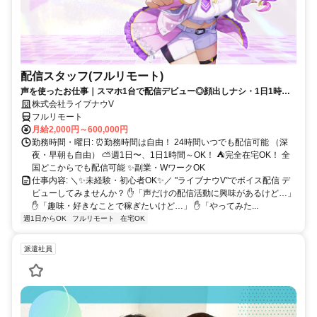
配信スタッフ(フルリモート)
声を使ったお仕事｜スマホ1台で配信デビュー◎顔出しナシ・1日1時間
～OK♪
株式会社ライブナウV
フルリモート
月給2,000円～600,000円
勤務時間・曜日: ⏰勤務時間は自由！ 24時間いつでも配信可能 （深
夜・早朝も自由） ⛅週1日〜、1日1時間～OK！ ⛺完全在宅OK！ 全
国どこからでも配信可能 ✨副業・WワークOK
仕事内容: ＼✨未経験・初心者OK✨／ "ライブナウV"でボイス配信 デ
ビューしてみませんか？ ✋「声だけの配信活動に興味があるけど…」
✋「趣味・好きなことで稼ぎたいけど…」 ✋「やってみた...
週1日からOK
フルリモート
在宅OK
派遣社員