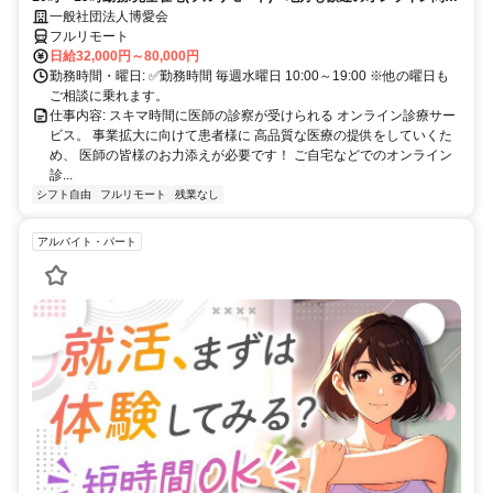
業務
一般社団法人博愛会
フルリモート
日給32,000円～80,000円
勤務時間・曜日: ✅勤務時間 毎週水曜日 10:00～19:00 ※他の曜日も
ご相談に乗れます。
仕事内容: スキマ時間に医師の診察が受けられる オンライン診療サー
ビス。 事業拡大に向けて患者様に 高品質な医療の提供をしていくた
め、 医師の皆様のお力添えが必要です！ ご自宅などでのオンライン
診...
シフト自由
フルリモート
残業なし
アルバイト・パート