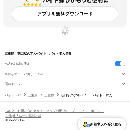
アプリを無料ダウンロード
三重県、朝日駅のアルバイト・バイト求人情報
求人の詳細を表示
条件を追加・変更して検索
市区町村を追加・変更
関連キーワード
完全在宅ワーク 全国
シール貼り 在宅
現在地周辺
ガチャガチャ
犬カフェ
三重県
駅を追加・変更
バイトTOP
三重県
三重郡
朝日駅のアルバイト・バイト・求人
三重県
すべて
津市
四日市市
伊勢市
松阪市
桑名市
鈴鹿市
名張市
尾鷲市
亀山市
鳥羽市
熊野市
職種を追加・変更
JR関西本線(名古屋～亀山)
いなべ市
志摩市
伊賀市
桑名郡
員弁郡
三重郡
多気郡
度会郡
北牟婁郡
南牟婁郡
長島駅
桑名駅
朝日駅
富田駅
富田浜駅
四日市駅
南四日市駅
河原田駅
河曲駅
加佐登駅
飲食・フードサービス
ヘルプ・お問い合わせ
サイトマップ
利用規約・プライバシーポリシー
特徴を追加・変更
井田川駅
亀山駅
飲食・フードサービス
すべて
[企業]求人広告の掲載相談
ホールスタッフ
キッチンスタッフ
皿洗い・洗い場
精肉・鮮魚加工
給食調理
人気
JR関西本線(亀山～加茂)
雇用形態を追加・変更
新着求人を受け取る
パン屋（ベーカリー）
フードカウンター販売員
バー（BAR）・バーテンダー
日払いOK
高校生歓迎
学生歓迎
深夜の仕事
髪型・髪色自由
ひげOK
ネイルOK
亀山駅
関駅
加太駅
柘植駅
新堂駅
佐那具駅
伊賀上野駅
島ケ原駅
飲食店補助（開店・閉店準備）
飲食店（店長・マネージャー）