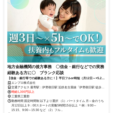
地方金融機関の後方事務 〇信金・銀行などでの実務
経験ある方に〇 ブランク応談
【信金・銀行等での経験ある方に！】平日フルor時短（月12日～×5.25
ｈ～）で選べる！扶養内OK！ブランク応談！＠伊勢朝日駅・車可
エンプロ株式会社
交通アクセス 最寄駅：伊勢朝日駅 近鉄名古屋線「伊勢朝日駅 徒歩14
分」 ＪＲ関西本線「朝日駅 車6分」 ＪＲ関西本線「富田駅 車10分」
時給1,300円以上
近鉄・三岐鉄道「近鉄富田駅 車11分」 各線「桑名駅 車12分」 所在
三重県三重郡
地：三重県三重郡朝日町小向 ※車通勤OK（P無料）
勤務時間 固定時間制 以下より選択 （1）パートタイム 月～金のうち
月12日以上 9：00スタートの実働5時間15分以上 ＊例：9:00～
15:15、9:00～15:30 など （2）フル...