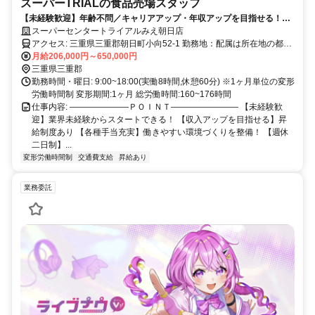
スーパーTRIALの食品売場スタッフ
【未経験歓迎】年齢不問／キャリアアップ・年収アップを目指せる！／
小売業等の経験が活かせる／週休二日制／昇給・賞与あり／福利厚生充
スーパーセンタートライアルみえ朝日店
実
アクセス: 三重県三重郡朝日町小向52-1 勤務地：配属は所在地の都道
府県 ※初任地は最寄りの店舗又は希望エリアを優先し配属します。
月給206,000円～650,000円
※エリア内勤務または全国勤務いずれか希望を選択できます。
三重県三重郡
勤務時間・曜日: 9:00~18:00(実働8時間,休憩60分) ※1ヶ月単位の変形
労働時間制 変形期間:1ヶ月 総労働時間:160~176時間
仕事内容: ―――――――ＰＯＩＮＴ―――――――― 【未経験歓
迎】業界未経験からスタートできる！ 【収入アップを目指せる】昇
給制度あり 【各種手当充実】働きやすい環境づくりを整備！ 【週休
二日制】...
変形労働時間制
交通費支給
昇給あり
業務委託