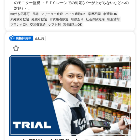
のモニター監視 ・ＥＴＣレーンでの対応(バーが上がらないなどへの
対処) ・...
60代も応募可
長期
フリーター歓迎
バイク通勤OK
学歴不問
車通勤OK
未経験者歓迎
経験者歓迎
有資格者歓迎
研修あり
社会保険完備
制服貸与
ブランクOK
交通費支給
シフト制
週4日以上OK
正社員