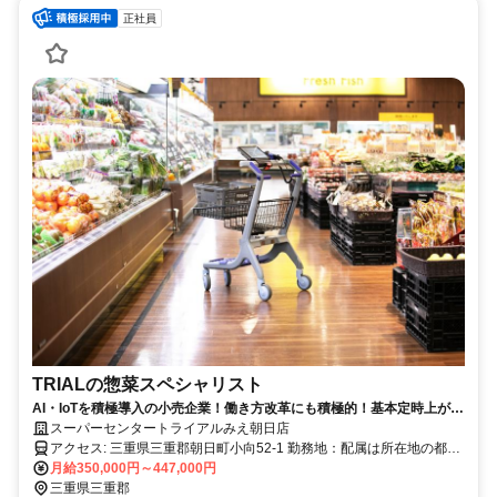
正社員
TRIALの惣菜スペシャリスト
AI・IoTを積極導入の小売企業！働き方改革にも積極的！基本定時上が
り！
スーパーセンタートライアルみえ朝日店
アクセス: 三重県三重郡朝日町小向52-1 勤務地：配属は所在地の都道
府県 ※初任地は最寄りの店舗又は希望エリアを優先し配属します。
月給350,000円～447,000円
※エリア内勤務または全国勤務いずれか希望を選択できます。
三重県三重郡