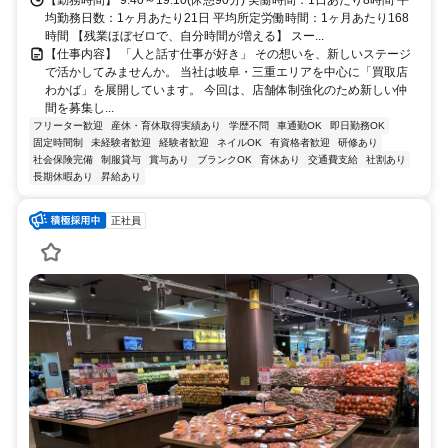
均勤務日数：1ヶ月あたり21日 平均所定労働時間：1ヶ月あたり168
時間 【残業ほぼゼロで、自分時間が増える】 スー...
【仕事内容】 「人と話す仕事が好き」 その想いを、新しいステージ
で活かしてみませんか。 当社は岐阜・三重エリアを中心に「買取店
わかば」を展開しています。 今回は、店舗体制強化のため新しい仲
間を募集し...
フリーター歓迎
産休・育休取得実績あり
学歴不問
車通勤OK
即日勤務OK
固定時間制
未経験者歓迎
経験者歓迎
ネイルOK
有資格者歓迎
研修あり
社会保険完備
制服貸与
賞与あり
ブランクOK
育休あり
交通費支給
社割あり
長期休暇あり
昇給あり
正社員