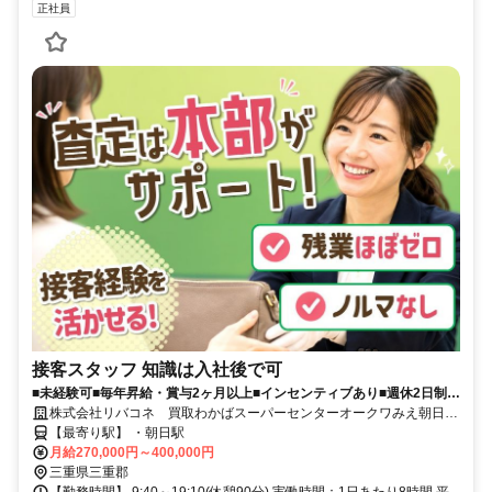
正社員
接客スタッフ 知識は入社後で可
■未経験可■毎年昇給・賞与2ヶ月以上■インセンティブあり■週休2日制・
リフレッシュ休暇あり■社販制度あり
株式会社リバコネ 買取わかばスーパーセンターオークワみえ朝日イ
ンター店
【最寄り駅】 ・朝日駅
月給270,000円～400,000円
三重県三重郡
【勤務時間】 9:40～19:10(休憩90分) 実働時間：1日あたり8時間 平