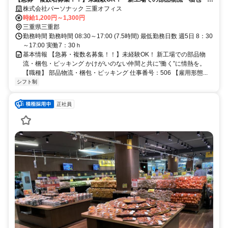
ッキング
株式会社パーソナック 三重オフィス
時給1,200円～1,300円
三重県三重郡
勤務時間 勤務時間 08:30～17:00 (7.5時間) 最低勤務日数 週5日 8：30
～17:00 実働7：30ｈ
基本情報 【急募・複数名募集！！】未経験OK！ 新工場での部品物
流・梱包・ピッキング かけがいのない仲間と共に”働く”に情熱を。
【職種】 部品物流・梱包・ピッキング 仕事番号：506 【雇用形態...
シフト制
正社員