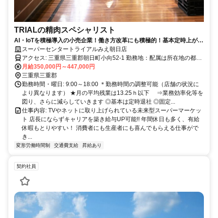
TRIALの精肉スペシャリスト
AI・IoTを積極導入の小売企業！働き方改革にも積極的！基本定時上が
り！
スーパーセンタートライアルみえ朝日店
アクセス: 三重県三重郡朝日町小向52-1 勤務地：配属は所在地の都道
府県 ※初任地は最寄りの店舗又は希望エリアを優先し配属します。
月給350,000円～447,000円
※エリア内勤務または全国勤務いずれか希望を選択できます。
三重県三重郡
勤務時間・曜日: 9:00～18:00 ＊勤務時間の調整可能（店舗の状況に
より異なります） ★月の平均残業は13.25ｈ以下 ⇒業務効率化等を
図り、さらに減らしていきます ◎基本は定時退社 ◎固定...
仕事内容: TVやネットに取り上げられている未来型スーパーマーケッ
ト 店長にならずキャリアを築き給与UP可能!! 年間休日も多く、有給
休暇もとりやすい！ 消費者にも生産者にも喜んでもらえる仕事がで
き...
変形労働時間制
交通費支給
昇給あり
契約社員