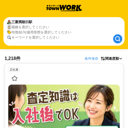
三重県
三重県
朝日駅
朝日駅
職種を選択してください
職種、特徴、キーワードを選択してください
特徴/給与/雇用形態を選択してください
キーワードを選択してください
1,218件
条件保存
関連度順
正社員