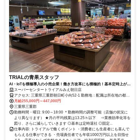
TRIALの青果スタッフ
AI・IoTを積極導入の小売企業！働き方改革にも積極的！基本定時上が
り！
スーパーセンタートライアルみえ朝日店
アクセス: 三重県三重郡朝日町小向52-1 勤務地：配属は所在地の都道
府県 ※初任地は最寄りの店舗又は希望エリアを優先し配属します。
月給255,000円～447,000円
※エリア内勤務または全国勤務いずれか希望を選択できます。
三重県三重郡
勤務時間・曜日: 9:00～18:00 ＊勤務時間の調整可能（店舗の状況に
より異なります） ★月の平均残業は13.25ｈ以下 ⇒業務効率化等を
図り、さらに減らしていきます ◎基本は定時退社 ◎固定...
仕事内容: トライアルで働くポイント ・消費者にも生産者にも喜んで
もらえる仕事ができる ・売場責任者でも年収1000万円以上を目指せ