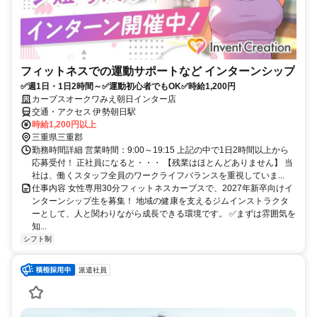
フィットネスでの運動サポートなど インターンシップ
✅週1日・1日2時間～✅運動初心者でもOK✅時給1,200円
カーブスオークワみえ朝日インター店
交通・アクセス 伊勢朝日駅
時給1,200円以上
三重県三重郡
勤務時間詳細 営業時間：9:00～19:15 上記の中で1日2時間以上から
応募受付！ 正社員になると・・・ 【残業はほとんどありません】 当
社は、働くスタッフ全員のワークライフバランスを重視していま...
仕事内容 女性専用30分フィットネスカーブスで、2027年新卒向けイ
ンターンシップ生を募集！ 地域の健康を支えるジムインストラクタ
ーとして、人と関わりながら成長できる環境です。 ✅まずは雰囲気を
知...
シフト制
派遣社員