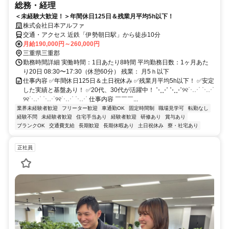
総務・経理
＜未経験大歓迎！＞年間休日125日＆残業月平均5h以下！
株式会社日本アルファ
交通・アクセス 近鉄「伊勢朝日駅」から徒歩10分
月給190,000円～260,000円
三重県三重郡
勤務時間詳細 実働時間：1日あたり8時間 平均勤務日数：1ヶ月あた
り20日 08:30〜17:30（休憩60分） 残業： 月5ｈ以下
仕事内容 ✅年間休日125日＆土日祝休み ✅残業月平均5h以下！ ✅安定
した実績と基盤あり！ ✅20代、30代が活躍中！ ⋱⋰ ⋱⋰୨୧⋱⋰ ⋱⋰
୨୧⋱⋰ ⋱⋰୨୧⋱⋰ ⋱⋰ 仕事内容 ￣￣￣...
業界未経験者歓迎
フリーター歓迎
車通勤OK
固定時間制
職場見学可
転勤なし
経験不問
未経験者歓迎
住宅手当あり
経験者歓迎
研修あり
賞与あり
ブランクOK
交通費支給
長期歓迎
長期休暇あり
土日祝休み
寮・社宅あり
正社員