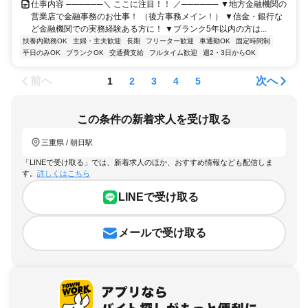
仕事内容 ──────＼ ここに注目！！ ／────── ▼地方金融機関の
営業店で金融事務のお仕事！ （後方事務メイン！） ▼信金・銀行な
ど金融機関での実務経験ある方に！ ▼ブランク5年以内の方は...
扶養内勤務OK
主婦・主夫歓迎
長期
フリーター歓迎
車通勤OK
固定時間制
平日のみOK
ブランクOK
交通費支給
フルタイム歓迎
週2・3日からOK
前へ
次へ
1
2
3
4
5
この条件の新着求人を受け取る
三重県 / 朝日駅
「LINEで受け取る」では、新着求人のほか、おすすめ情報なども配信しま
す。
詳しくはこちら
LINEで受け取る
メールで受け取る