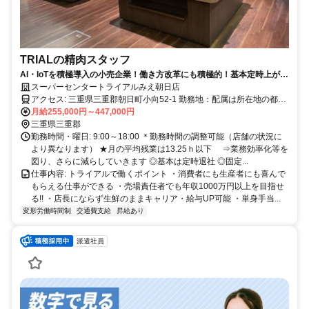
TRIALの精肉スタッフ
AI・IoTを積極導入の小売企業！働き方改革にも積極的！基本定時上が
り！
スーパーセンタートライアルみえ朝日店
アクセス: 三重県三重郡朝日町小向52-1 勤務地：配属は所在地の都道
府県 ※初任地は最寄りの店舗又は希望エリアを優先し配属します。
月給255,000円～447,000円
※エリア内勤務または全国勤務いずれか希望を選択できます。
三重県三重郡
勤務時間・曜日: 9:00～18:00 ＊勤務時間の調整可能（店舗の状況に
より異なります） ★月の平均残業は13.25ｈ以下 ⇒業務効率化等を
図り、さらに減らしていきます ◎基本は定時退社 ◎固定...
仕事内容: トライアルで働くポイント ・消費者にも生産者にも喜んで
もらえる仕事ができる ・売場責任者でも年収1000万円以上を目指せ
る!! ・店長にならず生鮮のままキャリア・給与UP可能 ・単身手当...
変形労働時間制
交通費支給
昇給あり
派遣社員