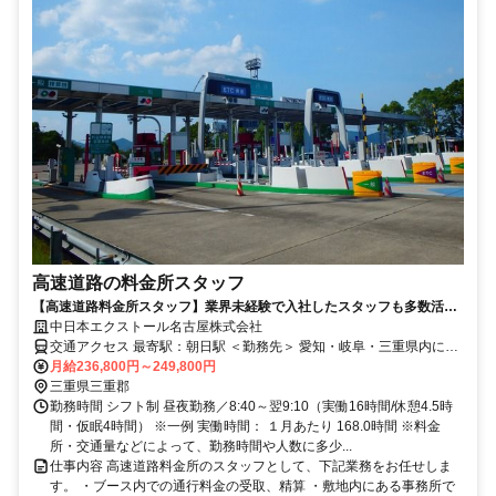
高速道路の料金所スタッフ
【高速道路料金所スタッフ】業界未経験で入社したスタッフも多数活躍
中！ＮＥＸＣＯ中日本のグループ会社で、安定・堅実を目指しません
中日本エクストール名古屋株式会社
か？
交通アクセス 最寄駅：朝日駅 ＜勤務先＞ 愛知・岐阜・三重県内にあ
る料金所の中から、無理なく通勤できる勤務地に配属となります。 ●
月給236,800円～249,800円
車通勤OK！無料駐車場も完備！
三重県三重郡
勤務時間 シフト制 昼夜勤務／8:40～翌9:10（実働16時間/休憩4.5時
間・仮眠4時間） ※一例 実働時間： １月あたり 168.0時間 ※料金
所・交通量などによって、勤務時間や人数に多少...
仕事内容 高速道路料金所のスタッフとして、下記業務をお任せしま
す。 ・ブース内での通行料金の受取、精算 ・敷地内にある事務所で