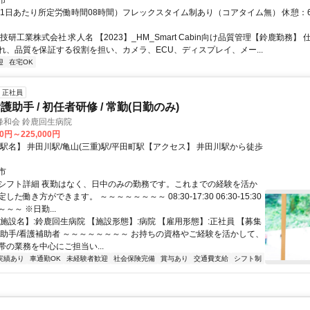
市
（1日あたり所定労働時間08時間）フレックスタイム制あり（コアタイム無） 休憩：6
技研工業株式会社 求人名 【2023】_HM_Smart Cabin向け品質管理【鈴鹿勤務】 
れ、品質を保証する役割を担い、カメラ、ECU、ディスプレイ、メー...
迎
在宅OK
正社員
助手 / 初任者研修 / 常勤(日勤のみ)
峰和会 鈴鹿回生病院
00円～225,000円
【駅名】 井田川駅/亀山(三重)駅/平田町駅【アクセス】 井田川駅から徒歩
市
シフト詳細 夜勤はなく、日中のみの勤務です。これまでの経験を活か
た働き方ができます。 ～～～～～～～～ 08:30-17:30 06:30-15:30
～～ ※日勤...
施設名】:鈴鹿回生病院 【施設形態】:病院 【雇用形態】:正社員 【募集
護助手/看護補助者 ～～～～～～～～ お持ちの資格やご経験を活かして、
帯の業務を中心にご担当い...
実績あり
車通勤OK
未経験者歓迎
社会保険完備
賞与あり
交通費支給
シフト制