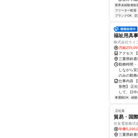
業界未経験者歓
フリーター歓迎
ブランクOK
交
福祉用具事業
株式会社ライ
月給255,0
アクセス 【
三重県鈴鹿
勤務時間・
しながら安定
のみの勤務
仕事内容 
形態】:正
して、日中
車通勤OK
経験
正社員
貿易・国
住友電装株式
年俸5,200,
三重県鈴鹿