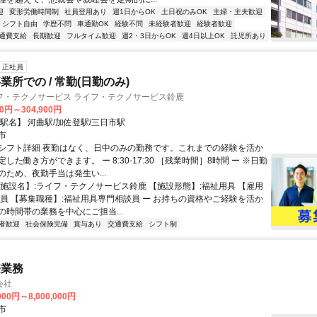
迎
変形労働時間制
社員登用あり
週1日からOK
土日祝のみOK
主婦・主夫歓迎
シフト自由
学歴不問
車通勤OK
経験不問
未経験者歓迎
経験者歓迎
通費支給
長期歓迎
フルタイム歓迎
週2・3日からOK
週4日以上OK
託児所あり
正社員
所での / 常勤(日勤のみ)
フ・テクノサービス ライフ・テクノサービス鈴鹿
00円～304,900円
駅名】 河曲駅/加佐登駅/三日市駅
市
シフト詳細 夜勤はなく、日中のみの勤務です。これまでの経験を活か
した働き方ができます。 ー 8:30-17:30 ［残業時間］8時間 ー ※日勤
のため、夜勤手当は発生い...
【施設名】:ライフ・テクノサービス鈴鹿 【施設形態】:福祉用具 【雇用
社員 【募集職種】:福祉用具専門相談員 ー お持ちの資格やご経験を活か
の時間帯の業務を中心にご担当...
者歓迎
社会保険完備
賞与あり
交通費支給
シフト制
際業務
会社
000円～8,000,000円
市