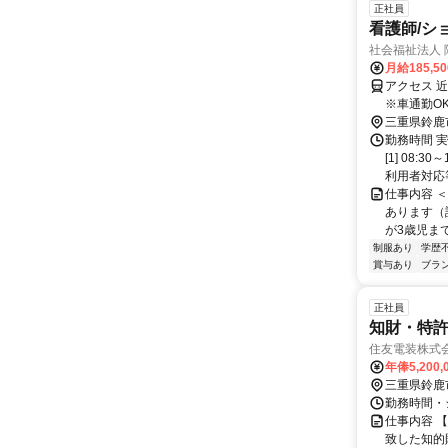
正社員
看護師/シ
社会福祉法人 
月給185,5
アクセス 
※車通勤O
三重県鈴鹿
勤務時間 実
[1] 08
利用者対応等
仕事内容 
あります（
が3歳児まで
制服あり
学歴
賞与あり
ブラ
正社員
知財・特
住友電装株式
年俸5,200,
三重県鈴鹿
勤務時間・シ
仕事内容 
致した知的