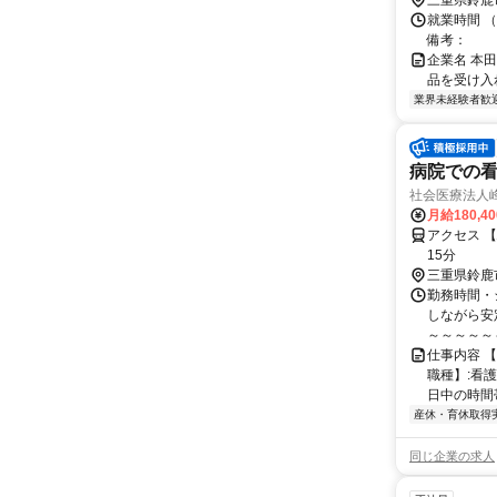
三重県鈴鹿
就業時間 
備考：
企業名 本田
品を受け入
業界未経験者歓
病院での看護
社会医療法人
月給180,4
アクセス 
15分
三重県鈴鹿
勤務時間・
しながら安定し
～～～～～～
仕事内容 【
職種】:看
日中の時間
産休・育休取得
同じ企業の求人