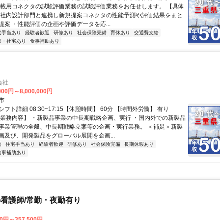
車載用コネクタの試験評価業務の試験評価業務をお任せします。 【具体
・社内設計部門と連携し新規提案コネクタの性能予測や評価結果をまと
提案 ・性能評価の企画や評価データを応...
宅手当あり
経験者歓迎
研修あり
社会保険完備
育休あり
交通費支給
寮・社宅あり
食事補助あり
会社
000円～8,000,000円
市
フト詳細 08:30~17:15【休憩時間】 60分 【時間外労働】 有り
【業務内容】 ・新製品事業の中長期戦略企画、実行 ・国内外での新製品
事業管理の全般、中長期戦略立案等の企画・実行業務。 ＜補足＞新製
画及び、開発製品をグローバル展開を企画...
語
住宅手当あり
経験者歓迎
研修あり
社会保険完備
長期休暇あり
食事補助あり
看護師/常勤・夜勤有り
00円～357,500円