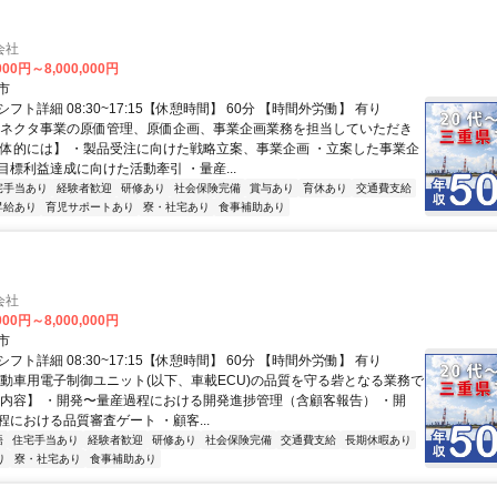
会社
000円～8,000,000円
市
フト詳細 08:30~17:15【休憩時間】 60分 【時間外労働】 有り
コネクタ事業の原価管理、原価企画、事業企画業務を担当していただき
具体的には】 ・製品受注に向けた戦略立案、事業企画 ・立案した事業企
目標利益達成に向けた活動牽引 ・量産...
宅手当あり
経験者歓迎
研修あり
社会保険完備
賞与あり
育休あり
交通費支給
昇給あり
育児サポートあり
寮・社宅あり
食事補助あり
会社
000円～8,000,000円
市
フト詳細 08:30~17:15【休憩時間】 60分 【時間外労働】 有り
自動車用電子制御ユニット(以下、車載ECU)の品質を守る砦となる業務で
務内容】 ・開発〜量産過程における開発進捗管理（含顧客報告） ・開
における品質審査ゲート ・顧客...
語
住宅手当あり
経験者歓迎
研修あり
社会保険完備
交通費支給
長期休暇あり
り
寮・社宅あり
食事補助あり