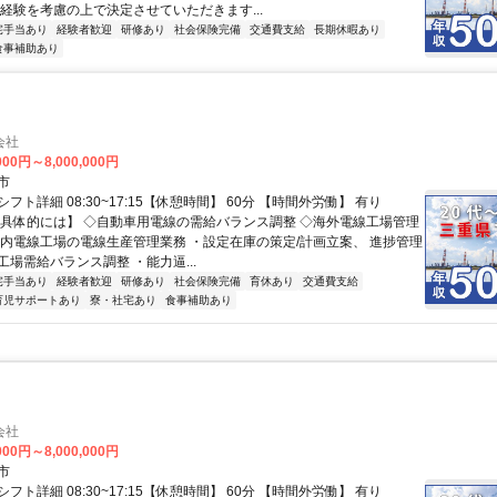
ご経験を考慮の上で決定させていただきます...
宅手当あり
経験者歓迎
研修あり
社会保険完備
交通費支給
長期休暇あり
食事補助あり
会社
000円～8,000,000円
市
フト詳細 08:30~17:15【休憩時間】 60分 【時間外労働】 有り
【具体的には】 ◇自動車用電線の需給バランス調整 ◇海外電線工場管理
国内電線工場の電線生産管理業務 ・設定在庫の策定/計画立案、 進捗管理
場需給バランス調整 ・能力逼...
宅手当あり
経験者歓迎
研修あり
社会保険完備
育休あり
交通費支給
育児サポートあり
寮・社宅あり
食事補助あり
会社
000円～8,000,000円
市
フト詳細 08:30~17:15【休憩時間】 60分 【時間外労働】 有り