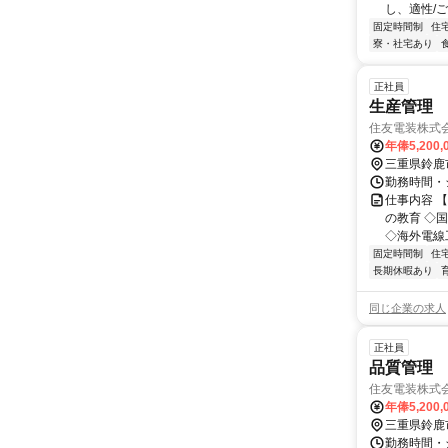
し、適性/
固定時間制
住
寮・社宅あり
正社員
生産管理
住友電装株式
年俸5,200,
三重県鈴鹿
勤務時間・シ
仕事内容 
の教育 ◇
◇海外電線工
固定時間制
住
長期休暇あり
同じ企業の求人
正社員
品質管理
住友電装株式
年俸5,200,
三重県鈴鹿
勤務時間・シ