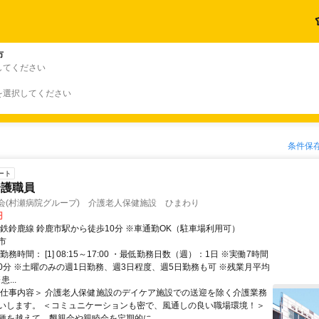
市
してください
を選択してください
条件保
ート
介護職員
会(村瀬病院グループ) 介護老人保健施設 ひまわり
円
近鉄鈴鹿線 鈴鹿市駅から徒歩10分 ※車通勤OK（駐車場利用可）
市
勤務時間： [1] 08:15～17:00 ・最低勤務日数（週）：1日 ※実働7時間
憩60分 ※土曜のみの週1日勤務、週3日程度、週5日勤務も可 ※残業月平均
...
＜仕事内容＞ 介護老人保健施設のデイケア施設での送迎を除く介護業務
いします。 ＜コミュニケーションも密で、風通しの良い職場環境！＞
種を越えて、懇親会や親睦会を定期的に...