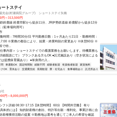
ョートステイ
陽光会(村瀬病院グループ) ショートステイ矢橋
00円～313,500円
近鉄鈴鹿線 鈴鹿市駅から徒歩11分、JR伊勢鉄道線 鈴鹿駅から徒歩12分
K（駐車場利用可）
市
働時間：7時間30分/日 平均勤務日数：1ヶ月あたり21日 ・勤務時間：
:30～17:00 ※業務の都合により、始業・終業時刻の変更あり ※休憩60分 ※
で特...
＜仕事内容＞ ショートステイでの看護業務をお願いします。待機業務も
詳細面談にて） ブランクある方もOK ●託児施設あり（空き状況による
は提携保育園あり） ●単身用の入...
不問
車通勤OK
固定時間制
経験不問
経験者歓迎
有資格者歓迎
家賃無料
ンクOK
育休あり
交通費支給
長期歓迎
寮・社宅あり
食事補助あり
託児所あり
許
会社
000円～8,000,000円
市
フト詳細 08:30~17:15【休憩時間】 60分 【時間外労働】 有り
【具体的には】 知的財産権の創出、特許等出願・権利化、事業計画に合
財産権獲得活動の提案 ※勤務地は選考を通じてご本人の希望を確認