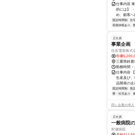
仕事内容 
的には】 
め、顧客へ
固定時間制
住
長期休暇あり
正社員
事業企画
住友電装株式
年俸5,200,
三重県鈴鹿
勤務時間・シ
仕事内容 
生産及び、
品開発の企
固定時間制
英
寮・社宅あり
同じ企業の求人
正社員
一般病院の
村瀬病院
月給213,5