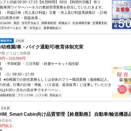
フト詳細 08:30~17:15【休憩時間】 60分 【時間外労働】 有り
自動車用ワイヤーハーネスの業績管理業務を担当していただきます。
】 ・利益計画（売上及び利益）立案 ・売上及び利益実績集計 ・計画
績((2))差異分析 ・損益改善...
日のみOK
英語
住宅手当あり
経験者歓迎
研修あり
社会保険完備
交通費支給
育児サポートあり
寮・社宅あり
食事補助あり
正社員
/幼稚園/車・バイク通勤可/教育体制充実
学園 どうはく幼稚園
00円～210,500円
】 ・平田町駅 ・三日市駅 ・鈴鹿サーキット稲生駅
市
（1）08:30～17:30
】 ●幼稚園での担任業務もしくは全体のフリー職員業務（連絡帳記入、
の作成、行事の計画・準備、バス送迎、延長保育）に従事していただき
与は4.00ヶ月分の高水準でモチベーシ...
経験者歓迎
ブランクOK
シフト制
昇給あり
正社員
_HM_Smart Cabin向け品質管理【鈴鹿勤務】 自動車/輸送機
株式会社
00円以上