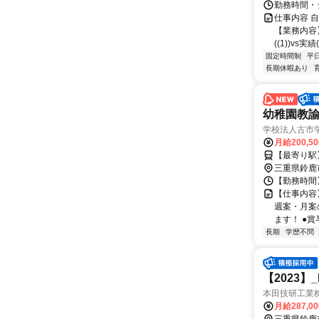
勤務時間・シ
仕事内容 
【業務内容
((1))vs実
固定時間制
平
長期休暇あり
幼稚園教諭
学校法人古市
月給200,5
【最寄り駅
三重県鈴鹿
【勤務時間】 
【仕事内容
週案・月案
ます！ ●賞
長期
学歴不問
【2023】
本田技研工業
月給287,0