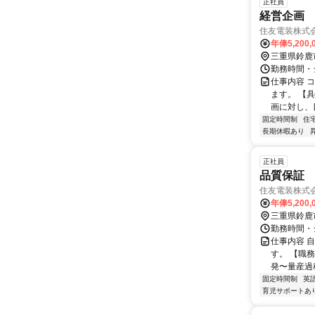
正社員
経営企画
住友電装株式
年俸5,200,
三重県鈴鹿
勤務時間・シ
仕事内容 
ます。 【
画に対し、
固定時間制
住
長期休暇あり
正社員
品質保証
住友電装株式
年俸5,200,
三重県鈴鹿
勤務時間・シ
仕事内容 
す。 【職
発〜量産過程
固定時間制
英
育児サポートあ