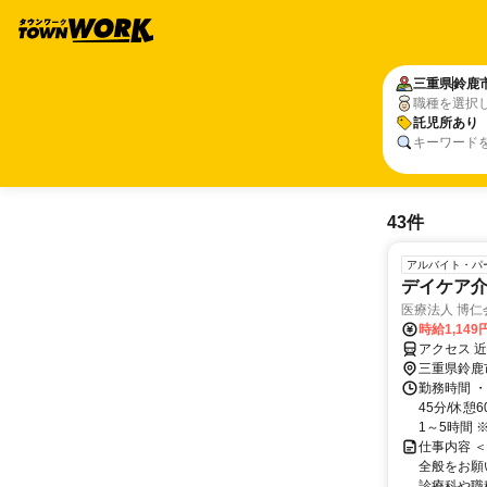
三重県
鈴鹿
職種を選択
託児所あり
キーワード
43件
アルバイト・パ
デイケア
医療法人 博仁
時給1,149
アクセス 
三重県鈴鹿
勤務時間 ・
45分/休
1～5時間 ※患
仕事内容 
全般をお願
診療科や職