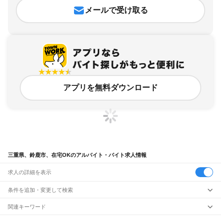
メールで受け取る
アプリを無料ダウンロード
三重県、鈴鹿市、在宅OKのアルバイト・バイト求人情報
求人の詳細を表示
条件を追加・変更して検索
市区町村を追加・変更
関連キーワード
三重県 鈴鹿市 在宅
三重県 鈴鹿市 在宅OK 在宅副業
三重県 在宅OK 在宅
三重県