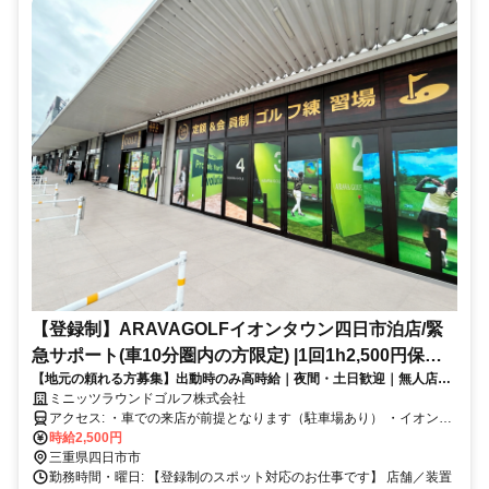
【登録制】ARAVAGOLFイオンタウン四日市泊店/緊
急サポート(車10分圏内の方限定) |1回1h2,500円保
【地元の頼れる方募集】出動時のみ高時給｜夜間・土日歓迎｜無人店舗
証・未経験や副業OK
の緊急サポート（登録制）
ミニッツラウンドゴルフ株式会社
アクセス: ・車での来店が前提となります（駐車場あり） ・イオンタ
ウン四日市泊店から “車で10分以内” にお住まいの方のみ募集 ・ご近
時給2,500円
所で徒歩で出勤可能な方もOK
三重県四日市市
勤務時間・曜日: 【登録制のスポット対応のお仕事です】 店舗／装置