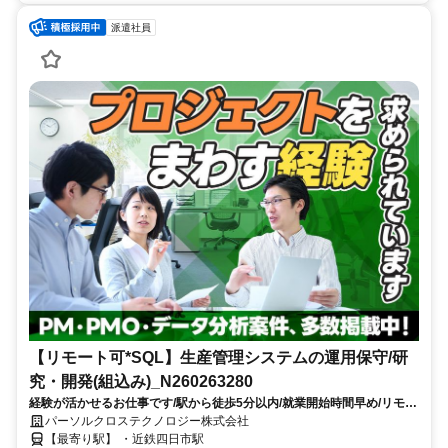
派遣社員
【リモート可*SQL】生産管理システムの運用保守/研
究・開発(組込み)_N260263280
経験が活かせるお仕事です/駅から徒歩5分以内/就業開始時間早め/リモー
トワーク相談可
パーソルクロステクノロジー株式会社
【最寄り駅】 ・近鉄四日市駅