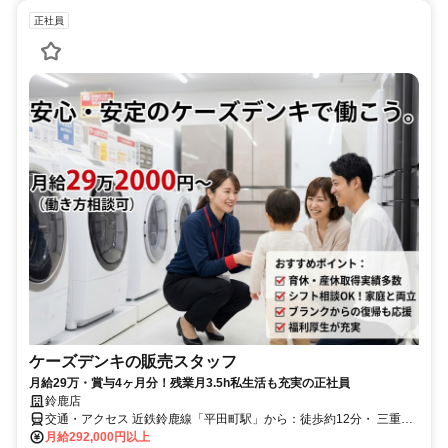
正社員
ケーズデンキの販売スタッフ
月給29万・賞与4ヶ月分！残業月3.5h私生活も充実の正社員
鈴鹿店
交通・アクセス 近鉄鈴鹿線「平田町駅」から：徒歩約12分・ 三重交
通バス「算所」バス停から：徒歩約2分・ 鈴鹿市コミュニティバス
月給292,000円以上