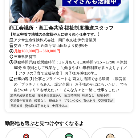
商工会議所・商工会共済 福祉制度推進スタッフ
【地元密着で地域の企業様や人に寄り添う仕事です。】
アクサ生命保険株式会社 四日市支社 伊勢営業所
交通・アクセス 近鉄 宇治山田駅より徒歩6分
月給180,000円～360,000円
三重県伊勢市
勤務時間詳細 総労働時間：1ヶ月あたり138時間 9:15～17:00 ※休憩
60分 ※原則として残業なし ＼働きやすい勤務制度が多々あります／
【 アクサの子育て支援制度 】 お子様お孫様の学...
仕事内容 [1] 仕事とプライベートを 両立し活躍できる環境! （厚労省
の「プラチナくるみん」認定企業!） お子様のそばにもいたい、 でも
自分のキャリアも考えたい！ そんな方々と一緒に 仕事をしたい...
業界未経験者歓迎
資格取得支援あり
固定時間制
転勤なし
経験不問
交通費全額支給
残業なし
研修あり
ブランクOK
育休あり
交通費支給
長期歓迎
資格取得手当あり
土日祝休み
勤務地も選ぶと見つけやすくなるよ