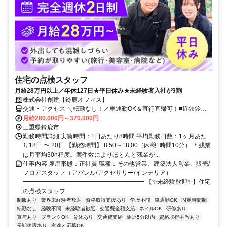
住宅の点検スタッフ
月給28万円以上／年休127日★平日休み★未経験者入社が9割
株式会社創建【鈴鹿オフィス】
交通・アクセス ＼転勤なし！／車通勤OK＆直行直帰可！■近鉄鈴鹿
線「平田町駅」より徒歩4分
月給280,000円～370,000円
三重県鈴鹿市
勤務時間詳細 実働時間：1日あたり8時間 平均勤務日数：1ヶ月あた
り18日 〜 20日 【勤務時間】 8:50～18:00（休憩1時間10分） ＊残業
は月平均30h程度。案件数によりほとんど残業が...
仕事内容 雇用形態：正社員 職種：その他営業、建築法人営業、販売/
フロアスタッフ（アパレル/アクセサリー/インテリア）
━━━━━━━━━━━━━━━━━━━━ 【✨未経験歓迎✨】住宅
の点検スタッフ...
制服あり
業界未経験者歓迎
資格取得支援あり
学歴不問
車通勤OK
固定時間制
転勤なし
経験不問
未経験者歓迎
交通費全額支給
ネイルOK
研修あり
賞与あり
ブランクOK
育休あり
交通費支給
駅近5分以内
資格取得手当あり
長期休暇あり
友達と応募OK