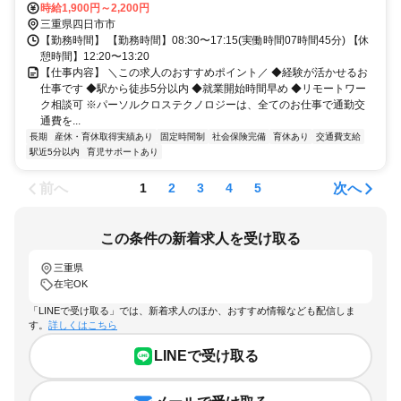
時給1,900円～2,200円
三重県四日市市
【勤務時間】 【勤務時間】08:30〜17:15(実働時間07時間45分) 【休
憩時間】12:20〜13:20
【仕事内容】 ＼この求人のおすすめポイント／ ◆経験が活かせるお
仕事です ◆駅から徒歩5分以内 ◆就業開始時間早め ◆リモートワー
ク相談可 ※パーソルクロステクノロジーは、全てのお仕事で通勤交
通費を...
長期
産休・育休取得実績あり
固定時間制
社会保険完備
育休あり
交通費支給
駅近5分以内
育児サポートあり
前へ
次へ
1
2
3
4
5
この条件の新着求人を受け取る
三重県
在宅OK
「LINEで受け取る」では、新着求人のほか、おすすめ情報なども配信しま
す。
詳しくはこちら
LINEで受け取る