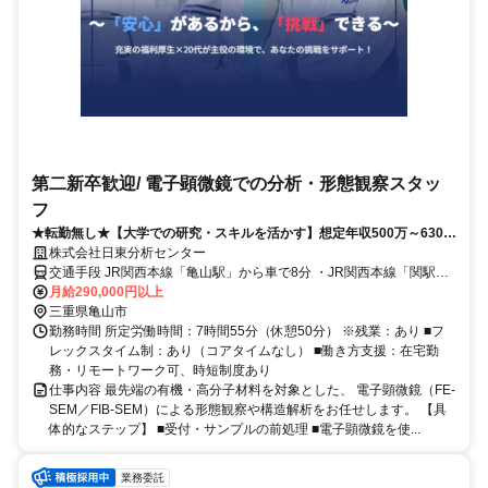
第二新卒歓迎/ 電子顕微鏡での分析・形態観察スタッ
フ
★転勤無し★【大学での研究・スキルを活かす】想定年収500万～630
万！年休125日＆1年間の手厚いOJT制度あり。完全フルフレックス×在
株式会社日東分析センター
宅勤務あり！
交通手段 JR関西本線「亀山駅」から車で8分 ・JR関西本線「関駅」
から車で9分 【最寄り駅】 ・ＪＲ紀勢本線「亀山(三重)駅」 ・ＪＲ関
月給290,000円以上
西本線「亀山(三重)駅」
三重県亀山市
勤務時間 所定労働時間：7時間55分（休憩50分） ※残業：あり ■フ
レックスタイム制：あり（コアタイムなし） ■働き方支援：在宅勤
務・リモートワーク可、時短制度あり
仕事内容 最先端の有機・高分子材料を対象とした、 電子顕微鏡（FE-
SEM／FIB-SEM）による形態観察や構造解析をお任せします。 【具
体的なステップ】 ■受付・サンプルの前処理 ■電子顕微鏡を使...
業務委託