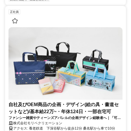
正社員
自社及びOEM商品の企画・デザイン(絵の具・書道セ
ットなど)/基本給22万~・年休124日・一部在宅可
ファンシー雑貨やティーンズアパレルの企画デザイン経験者へ｜「可愛
い」をもう一度、桑名で。本当に残業なし✕一部在宅可の正社員募集！
株式会社モリベクリエーション
アクセス: 養老鉄道 下深谷駅から徒歩12分 桑名駅から車で10分