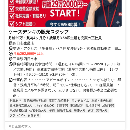
ケーズデンキの販売スタッフ
月給29万・賞与4ヶ月分！残業月3.5h私生活も充実の正社員
四日市生桑店
交通・アクセス 「生桑町」バス停 徒歩約3分・東名阪自動車道「四日
市IC」：約10〜15分。
月給292,000円以上
三重県四日市市
勤務時間詳細 総労働時間：1週あたり40時間 9:50～20:20（シフト制
／実働8時間） ※変形労働時間制（週平均実働40時間以内） 【シフ
ト例】 ① 9:50～19:10（休憩80分 ） ② ...
仕事内容 ＊‥‥＊‥ アピールポイント ‥＊‥‥＊ ✨ がんばらない経
営：残業月平均3.5時間。明日でいい仕事はしない。 ✨ 従業員第一：
従業員にノルマを課さない、ムリさせない。お客様が本当に必要な
商...
制服あり
業界未経験者歓迎
変形労働時間制
ランチタイム
主婦・主夫歓迎
資格取得支援あり
バイク通勤OK
学歴不問
車通勤OK
職場見学可
経験不問
未経験者歓迎
住宅手当あり
午前
経験者歓迎
研修あり
夕方
賞与あり
ブランクOK
育休あり
同じ企業の求人