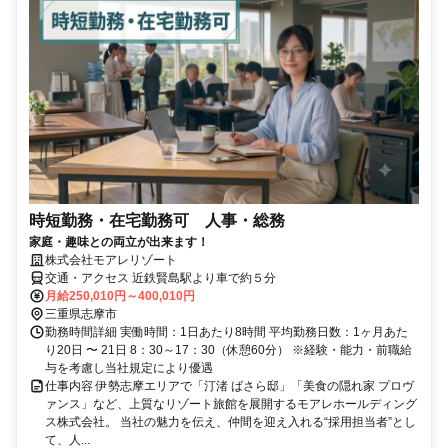
時短勤務・在宅勤務可 人事・総務
家庭・趣味との両立が出来ます！
株式会社モアレリゾート
交通・アクセス 近鉄賢島駅より車で約５分
月給250,010円～400,010円
三重県志摩市
勤務時間詳細 実働時間：1日あたり8時間 平均勤務日数：1ヶ月あた
り20日 〜 21日 8：30～17：30（休憩60分） ※経験・能力・前職給
与を考慮し当社規定により優遇
仕事内容 伊勢志摩エリアで「汀渚 ばさら邸」「美食の隠れ家 プロヴ
ァンス」など、上質なリゾート旅館を展開するモアレホールディング
ス株式会社。 当社の魅力を伝え、仲間を迎え入れる“採用担当者”とし
て、人...