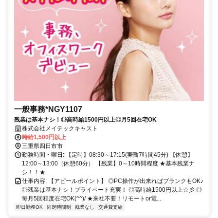
一般事務*NGY1107
残業は基本ナシ！◎高時給1500円以上◎月5回在宅OK
株式会社メイテックキャスト
時給1,500円以上
三重県四日市市
勤務時間・曜日: 【定時】08:30～17:15(実働7時間45分) 【休憩】
12:00～13:00（休憩60分） 【残業】0～10時間程度 ★基本残業ナ
シ！！★
仕事内容: 【アピールポイント】 ◎PC操作が出来ればブランクもOK♪
◎残業は基本ナシ！プライベート充実！ ◎高時給1500円以上☆彡 ◎
毎月5回程度在宅OK(^^)/ ★来社不要！リモートor電...
即日勤務OK
固定時間制
残業なし
交通費支給