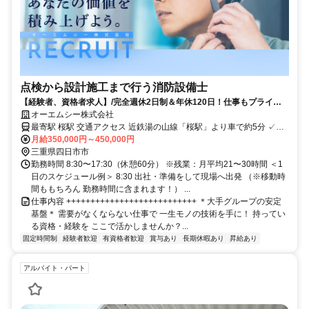
点検から設計施工まで行う消防設備士
【経験者、資格者求人】/完全週休2日制＆年休120日！仕事もプライベ
ートも充実
オーエムシー株式会社
最寄駅 桜駅 交通アクセス 近鉄湯の山線「桜駅」より車で約5分 ✓車
月給350,000円～450,000円
通勤OK ✓駐車場あり
三重県四日市市
勤務時間 8:30〜17:30（休憩60分） ※残業：月平均21〜30時間 ＜1
日のスケジュール例＞ 8:30 出社・準備をして現場へ出発 （※移動時
間ももちろん 勤務時間に含まれます！） ...
仕事内容 +++++++++++++++++++++++++++ ＊大手グループの安定
基盤＊ 需要がなくならない仕事で 一生モノの技術を手に！ 持ってい
る資格・経験を ここで活かしませんか？...
固定時間制
経験者歓迎
有資格者歓迎
賞与あり
長期休暇あり
昇給あり
アルバイト・パート