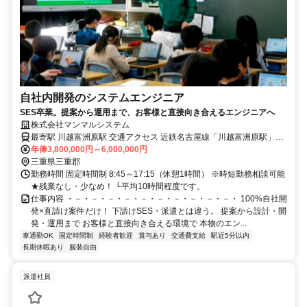
自社内開発のシステムエンジニア
SES卒業。提案から運用まで、お客様と直接向き合えるエンジニアへ
株式会社マンマルシステム
最寄駅 川越富洲原駅 交通アクセス 近鉄名古屋線「川越富洲原駅」よ
り徒歩2分 ※上記は本社へのアクセスです ※一時的な客先作業があり
年俸3,800,000円～6,000,000円
ます ┗四日市市、桑名市、いなべ市、鈴鹿市、津市など ★駅近5分以
三重県三重郡
勤務時間 固定時間制 8:45～17:15（休憩1時間） ※時短勤務相談可能
内 ★出張・転勤なし ★直行直帰OKです！
★残業なし・少なめ！ └平均10時間程度です。
仕事内容 ・－・－・－・－・－・－・－・－・－・－・ 100%自社開
発×直請け案件だけ！ 下請けSES・派遣とは違う。 提案から設計・開
発・運用まで お客様と直接向き合える環境で 本物のエン...
車通勤OK
固定時間制
経験者歓迎
賞与あり
交通費支給
駅近5分以内
長期休暇あり
服装自由
派遣社員