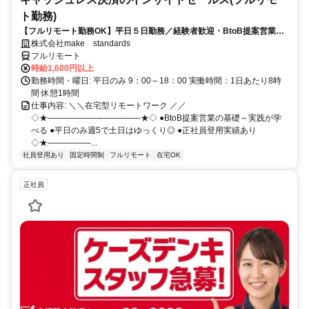
ト勤務)
【フルリモート勤務OK】平日５日勤務／経験者歓迎・BtoB提案営業で
スキルアップ
株式会社make standards
フルリモート
時給1,600円以上
勤務時間・曜日: 平日のみ 9：00～18：00 実働時間：1日あたり8時
間 休憩1時間
仕事内容: ＼＼在宅型リモートワーク ／／
◇★───────────────★◇ ●BtoB提案営業の基礎～実践が学
べる ●平日のみ週5で土日はゆっくり◎ ●正社員登用実績あり
◇★───────...
社員登用あり
固定時間制
フルリモート
在宅OK
正社員