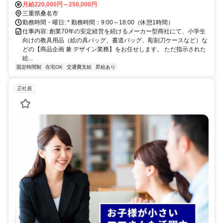
月給220,000円～250,000円
三重県桑名市
勤務時間・曜日: * 勤務時間：9:00～18:00（休憩1時間）
仕事内容: 創業70年の安定経営を続けるメーカー型商社にて、小学生
向けの教具用品（絵の具バッグ、書道バッグ、彫刻刀ケースなど）な
どの【商品企画 兼 デザイン業務】をお任せします。 ただ指示された
絵...
固定時間制
在宅OK
交通費支給
昇給あり
正社員