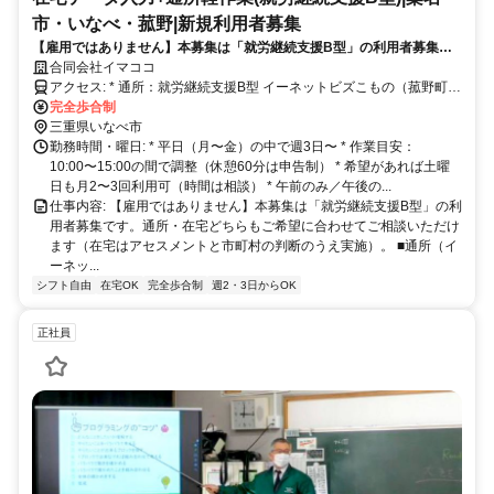
市・いなべ・菰野|新規利用者募集
【雇用ではありません】本募集は「就労継続支援B型」の利用者募集で
す。通所・在宅どちらもご希望に合わせてご相談いただけます
合同会社イマココ
アクセス: * 通所：就労継続支援B型 イーネットビズこもの（菰野町）
* 在宅：ご自宅（四日市市・菰野町周辺など、緊急時対応が可能な範
完全歩合制
囲に限り相談） ※緊急時に職員が速やかに駆けつけできる体制が必
三重県いなべ市
要 就労継続支援B型事業所イーネットビズこもの https://e-nets.work/
勤務時間・曜日: * 平日（月〜金）の中で週3日〜 * 作業目安：
月一回の面談の際は、事業所での面談となります。 詳細は気軽にお
10:00〜15:00の間で調整（休憩60分は申告制） * 希望があれば土曜
問い合わせください。
日も月2〜3回利用可（時間は相談） * 午前のみ／午後の...
仕事内容: 【雇用ではありません】本募集は「就労継続支援B型」の利
用者募集です。通所・在宅どちらもご希望に合わせてご相談いただけ
ます（在宅はアセスメントと市町村の判断のうえ実施）。 ■通所（イ
ーネッ...
シフト自由
在宅OK
完全歩合制
週2・3日からOK
正社員