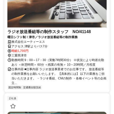
ラジオ放送番組等の制作スタッフ NO/41148
曜日シフト制！津市／ラジオ放送番組等の制作業務
株式会社エーティーエス
アクセス 津駅よりバス7分
時給1,700円
三重県津市
勤務時間 9：00～17：30（実働7時間30分） ※状況により時差出勤
あり ＜休憩時間＞ 60分 ＜残業の有無＞ 10～20時間／月程度
仕事内容 ■仕事内容 ラジオ放送事業者でのお仕事です。 放送番組等
の制作業務をお願いいたします。 【具体的には】 以下の業務をご担
当いただきます。 ・ラジオ番組、CMの制作 ・各種イベント等の企画
立...
固定時間制
交通費全額支給
正社員