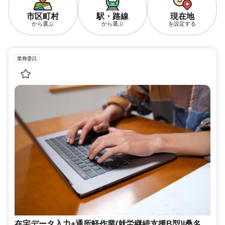
市区町村
駅・路線
現在地
から選ぶ
から選ぶ
を設定する
業務委託
在宅データ入力+通所軽作業(就労継続支援B型)|桑名