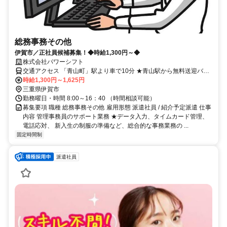
総務事務その他
伊賀市／正社員候補募集！◆時給1,300円～◆
株式会社パワーシフト
交通アクセス 「青山町」駅より車で10分 ★青山駅から無料送迎バス
あり
時給1,300円～1,625円
三重県伊賀市
勤務曜日・時間 8:00～16：40 （時間相談可能）
募集要項 職種 総務事務その他 雇用形態 派遣社員 / 紹介予定派遣 仕事
内容 管理事務員のサポート業務 ★データ入力、タイムカード管理、
電話応対、 新入生の制服の準備など、総合的な事務業務の ...
固定時間制
派遣社員