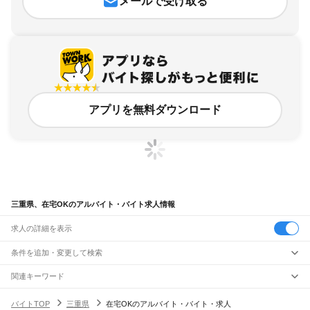
メールで受け取る
アプリを無料ダウンロード
三重県、在宅OKのアルバイト・バイト求人情報
求人の詳細を表示
条件を追加・変更して検索
市区町村を追加・変更
関連キーワード
完全在宅ワーク 全国
シール貼り 在宅
現在地周辺
ガチャガチャ
犬カフェ
三重県
駅を追加・変更
バイトTOP
三重県
在宅OKのアルバイト・バイト・求人
三重県
すべて