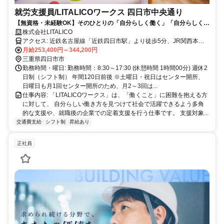
就労支援員/LITALICOワークス 四日市中央通り
【無資格・未経験OK】そのひとりの「自分らしく働く」「自分らしく生
きる」をサポートする就労支援員
株式会社LITALICO
アクセス: 近鉄名古屋線「近鉄四日市駅」より徒歩5分、JR関西本線
「四日市駅」より徒歩11分
月給253,400円～344,200円
三重県四日市市
勤務時間・曜日: 勤務時間：8:30～17:30 (休憩時間 1時間00分) 週休2
日制（シフト制） 年間120日前後 ※土曜日・祝日はセンター開所、
日曜日も月1回センター開所のため、月2～3回は...
仕事内容: 「LITALICOワークス」は、「働くこと」に困難を抱える方
に対して、 自分らしい働き方を見つけて社会で活躍できるよう多角
的な支援や、就職後の企業での定着支援を行う仕事です。 支援対象...
交通費支給
シフト制
昇給あり
正社員