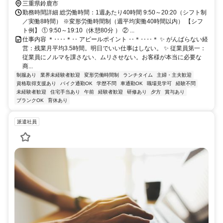
（C-BUS）「算所」バス停から：徒歩約2分
三重県鈴鹿市
勤務時間詳細 総労働時間：1週あたり40時間 9:50～20:20（シフト制
／実働8時間） ※変形労働時間制（週平均実働40時間以内） 【シフ
ト例】 ① 9:50～19:10（休憩80分 ） ② ...
仕事内容 ＊‥‥＊‥ アピールポイント ‥＊‥‥＊ ✨ がんばらない経
営：残業月平均3.5時間。明日でいい仕事はしない。 ✨ 従業員第一：
従業員にノルマを課さない、ムリさせない。お客様が本当に必要な
商...
制服あり
業界未経験者歓迎
変形労働時間制
ランチタイム
主婦・主夫歓迎
資格取得支援あり
バイク通勤OK
学歴不問
車通勤OK
職場見学可
経験不問
未経験者歓迎
住宅手当あり
午前
経験者歓迎
研修あり
夕方
賞与あり
ブランクOK
育休あり
派遣社員