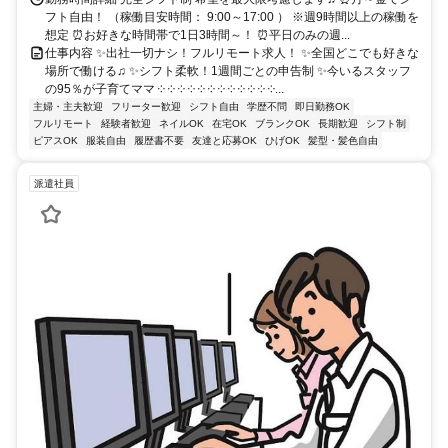
フト自由！ （稼働目安時間： 9:00～17:00 ） ※週9時間以上の稼働を
想定 ⏰お好きな時間帯で1日3時間～！ ⏰平日のみの週...
仕事内容 ✨出社一切ナシ！フルリモート求人！ ✨全国どこでも好きな
場所で働ける♫ ✨シフト柔軟！1週間ごとの申告制 ✨今いるスタッフ
の95％が子育てママ ༶ ༶ ༶ ༶ ༶ ༶ ༶ ༶ ༶ ༶ ༶ ༶...
主婦・主夫歓迎
フリーター歓迎
シフト自由
学歴不問
即日勤務OK
フルリモート
経験者歓迎
ネイルOK
在宅OK
ブランクOK
長期歓迎
シフト制
ピアスOK
服装自由
履歴書不要
友達と応募OK
ひげOK
髪型・髪色自由
派遣社員