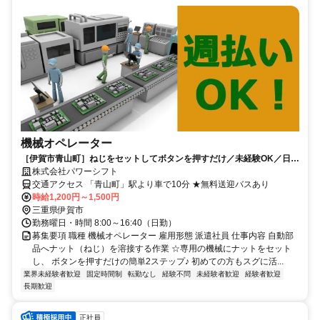
機械オペレーター
［伊賀市青山町］ねじをセットしてボタンを押すだけ／未経験OK／日・
週払い可／無料送迎バスあります♪
株式会社パワーシフト
交通アクセス 「青山町」駅より車で10分 ★無料送迎バスあり
時給1,200円～1,500円
三重県伊賀市
勤務曜日・時間 8:00～16:40（日勤）
募集要項 職種 機械オペレーター 雇用形態 派遣社員 仕事内容 自動部
品へナット（ねじ）を溶接する作業 ☆専用の機械にナットをセット
し、 ボタンを押すだけの簡単2ステップ♪ 初めての方もスグに活...
業界未経験者歓迎
固定時間制
転勤なし
経験不問
未経験者歓迎
経験者歓迎
長期歓迎
正社員