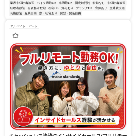
業界未経験者歓迎
バイク通勤OK
車通勤OK
固定時間制
転勤なし
未経験者歓迎
経験者歓迎
有資格者歓迎
在宅OK
賞与あり
ブランクOK
育休あり
交通費支給
長期歓迎
服装自由
寮・社宅あり
髪型・髪色自由
アルバイト・パート
キャッシュレス決済のインサイドセールス(フルリモー