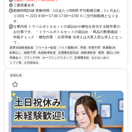
月給277,000円～365,000円
三重県桑名市
勤務時間詳細 実働時間：1日あたり8時間 平均勤務日数：1ヶ月あた
り19日 〜 22日 8:00〜17:00 17:00〜2:00 ※二交代制勤務となりま
す。
仕事内容 トラベルボトルセットの袋詰めや梱包を担当する軽作業の
お仕事です。 ・トラベルボトルセットの袋詰め ・商品の数量確認 ・
外観チェック ・梱包作業 ・出荷準備 当求人は大変人気な求人となっ
て...
業界未経験者歓迎
フリーター歓迎
バイク通勤OK
早朝
学歴不問
車通勤OK
転勤なし
経験不問
未経験者歓迎
交通費全額支給
経験者歓迎
夜間
週払いOK
研修あり
ブランクOK
オープニングスタッフ
交通費支給
まかないあり
シフト制
土日祝休み
派遣社員