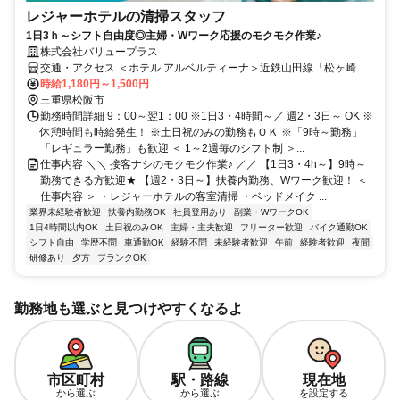
レジャーホテルの清掃スタッフ
1日3ｈ～シフト自由度◎主婦・Wワーク応援のモクモク作業♪
株式会社バリュープラス
交通・アクセス ＜ホテル アルベルティーナ＞近鉄山田線「松ヶ崎」
駅より徒歩3分
時給1,180円～1,500円
三重県松阪市
勤務時間詳細 9：00～翌1：00 ※1日3・4時間～／ 週2・3日～ OK ※
休憩時間も時給発生！ ※土日祝のみの勤務もＯＫ ※「9時～勤務」
「レギュラー勤務」も歓迎 ＜ 1～2週毎のシフト制 ＞...
仕事内容 ＼＼ 接客ナシのモクモク作業♪ ／／ 【1日3・4h～】9時～
勤務できる方歓迎★ 【週2・3日～】扶養内勤務、Wワーク歓迎！ ＜
仕事内容 ＞ ・レジャーホテルの客室清掃 ・ベッドメイク ...
業界未経験者歓迎
扶養内勤務OK
社員登用あり
副業・WワークOK
1日4時間以内OK
土日祝のみOK
主婦・主夫歓迎
フリーター歓迎
バイク通勤OK
シフト自由
学歴不問
車通勤OK
経験不問
未経験者歓迎
午前
経験者歓迎
夜間
研修あり
夕方
ブランクOK
勤務地も選ぶと見つけやすくなるよ
市区町村
駅・路線
現在地
から選ぶ
から選ぶ
を設定する