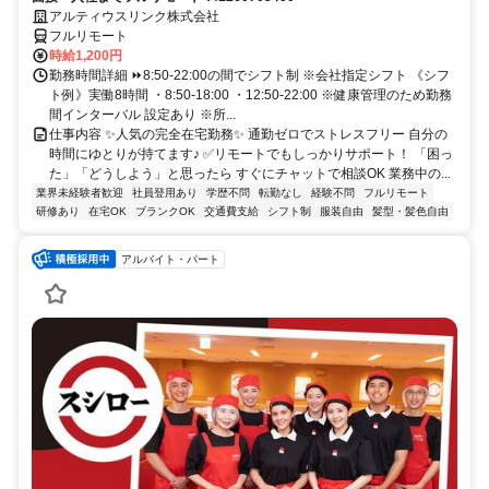
アルティウスリンク株式会社
フルリモート
時給1,200円
勤務時間詳細 ⏩8:50-22:00の間でシフト制 ※会社指定シフト 《シフ
ト例》実働8時間 ・8:50-18:00 ・12:50-22:00 ※健康管理のため勤務
間インターバル 設定あり ※所...
仕事内容 ✨人気の完全在宅勤務✨ 通勤ゼロでストレスフリー 自分の
時間にゆとりが持てます♪ ✅リモートでもしっかりサポート！ 「困っ
た」「どうしよう」と思ったら すぐにチャットで相談OK 業務中の...
業界未経験者歓迎
社員登用あり
学歴不問
転勤なし
経験不問
フルリモート
研修あり
在宅OK
ブランクOK
交通費支給
シフト制
服装自由
髪型・髪色自由
アルバイト・パート