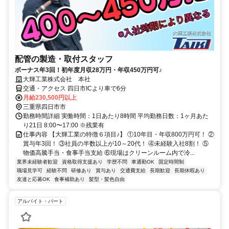
配管の製造・取付スタッフ
ボーナス年3回！初年度月収28万円・年収450万円可♪
大輝工業株式会社 本社
交通・アクセス 四日市ICより車で6分
月給230,500円以上
三重県四日市市
勤務時間詳細 実働時間：1日あたり8時間 平均勤務日数：1ヶ月あた
り21日 8:00〜17:00 ※残業有
仕事内容 【大輝工業の特徴６項目♪】 ①10年目・年収800万円可！ ②
賞与年3回！ ③社員の半数以上が10～20代！ ④未経験入社8割！ ⑤
物価高騰手当・食事手当支給 ⑥現場はクリーンルーム内で冷...
業界未経験者歓迎
資格取得支援あり
学歴不問
車通勤OK
固定時間制
職場見学可
経験不問
研修あり
賞与あり
交通費支給
長期歓迎
長期休暇あり
友達と応募OK
食事補助あり
髪型・髪色自由
アルバイト・パート