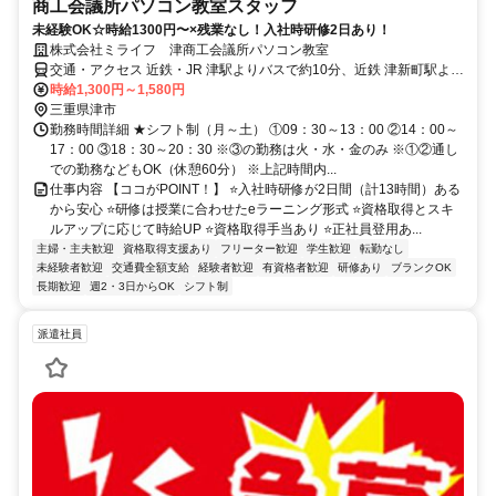
商工会議所パソコン教室スタッフ
未経験OK☆時給1300円〜×残業なし！入社時研修2日あり！
株式会社ミライフ 津商工会議所パソコン教室
交通・アクセス 近鉄・JR 津駅よりバスで約10分、近鉄 津新町駅より
バスで約8分
時給1,300円～1,580円
三重県津市
勤務時間詳細 ★シフト制（月～土） ①09：30～13：00 ②14：00～
17：00 ③18：30～20：30 ※③の勤務は火・水・金のみ ※①②通し
での勤務などもOK（休憩60分） ※上記時間内...
仕事内容 【ココがPOINT！】 ⭐入社時研修が2日間（計13時間）ある
から安心 ⭐研修は授業に合わせたeラーニング形式 ⭐資格取得とスキ
ルアップに応じて時給UP ⭐資格取得手当あり ⭐正社員登用あ...
主婦・主夫歓迎
資格取得支援あり
フリーター歓迎
学生歓迎
転勤なし
未経験者歓迎
交通費全額支給
経験者歓迎
有資格者歓迎
研修あり
ブランクOK
長期歓迎
週2・3日からOK
シフト制
派遣社員