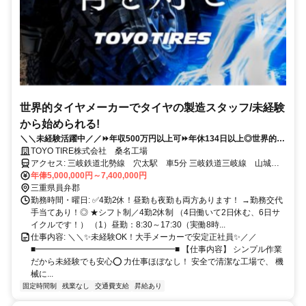
世界的タイヤメーカーでタイヤの製造スタッフ/未経験
から始められる!
＼＼未経験活躍中／／⏩年収500万円以上可⏩年休134日以上◎世界的大
手タイヤメーカーで安定勤務✨
TOYO TIRE株式会社 桑名工場
アクセス: 三岐鉄道北勢線 穴太駅 車5分 三岐鉄道三岐線 山城
駅 車5分 三岐鉄道三岐線 保々駅 車6分 ※穴太駅・山城駅より送
年俸5,000,000円～7,400,000円
迎バスあり ☆車通勤可☆
三重県員弁郡
勤務時間・曜日: ✅️4勤2休！昼勤も夜勤も両方あります！ →勤務交代
手当てあり！◎ ★シフト制／4勤2休制 （4日働いて2日休む、6日サ
イクルです！） （1）昼勤：8:30～17:30（実働8時...
仕事内容: ＼＼✨未経験OK！大手メーカーで安定正社員✨／／
■━━━━━━━━━━━━━━━━━■ 【仕事内容】 シンプル作業
だから未経験でも安心⭕ 力仕事ほぼなし！ 安全で清潔な工場で、 機
械に...
固定時間制
残業なし
交通費支給
昇給あり