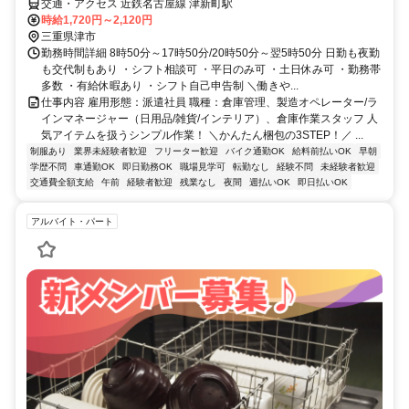
交通・アクセス 近鉄名古屋線 津新町駅
時給1,720円～2,120円
三重県津市
勤務時間詳細 8時50分～17時50分/20時50分～翌5時50分 日勤も夜勤
も交代制もあり ・シフト相談可 ・平日のみ可 ・土日休み可 ・勤務帯
多数 ・有給休暇あり ・シフト自己申告制 ＼働きや...
仕事内容 雇用形態：派遣社員 職種：倉庫管理、製造オペレーター/ラ
インマネージャー（日用品/雑貨/インテリア）、倉庫作業スタッフ 人
気アイテムを扱うシンプル作業！ ＼かんたん梱包の3STEP！／ ...
制服あり
業界未経験者歓迎
フリーター歓迎
バイク通勤OK
給料前払いOK
早朝
学歴不問
車通勤OK
即日勤務OK
職場見学可
転勤なし
経験不問
未経験者歓迎
交通費全額支給
午前
経験者歓迎
残業なし
夜間
週払いOK
即日払いOK
アルバイト・パート