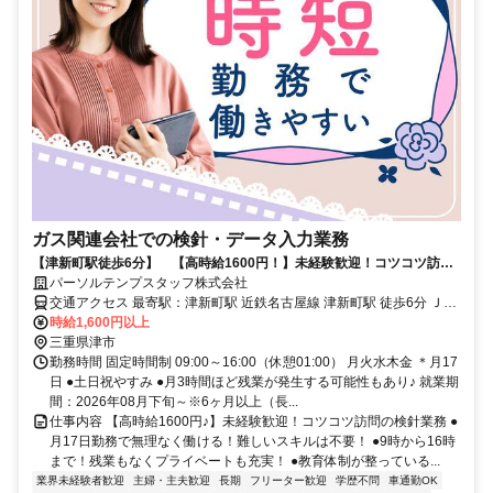
ガス関連会社での検針・データ入力業務
【津新町駅徒歩6分】 【高時給1600円！】未経験歓迎！コツコツ訪問
の検針業務
パーソルテンプスタッフ株式会社
交通アクセス 最寄駅：津新町駅 近鉄名古屋線 津新町駅 徒歩6分 ＪＲ
時給1,600円以上
紀勢本線(亀山－新宮) 阿漕駅 車6分 ●津駅から車で8分♪ 車通勤可能
三重県津市
勤務時間 固定時間制 09:00～16:00（休憩01:00） 月火水木金 ＊月17
日 ●土日祝やすみ ●月3時間ほど残業が発生する可能性もあり♪ 就業期
間：2026年08月下旬～※6ヶ月以上（長...
仕事内容 【高時給1600円♪】未経験歓迎！コツコツ訪問の検針業務 ●
月17日勤務で無理なく働ける！難しいスキルは不要！ ●9時から16時
まで！残業もなくプライベートも充実！ ●教育体制が整っている...
業界未経験者歓迎
主婦・主夫歓迎
長期
フリーター歓迎
学歴不問
車通勤OK