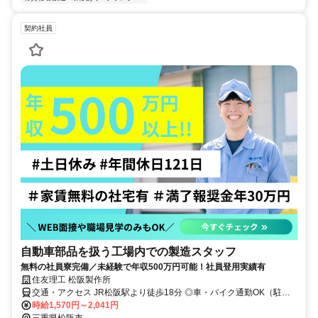
契約社員
自動車部品を扱う工場内での製造スタッフ
無料の社員寮完備／未経験で年収500万円可能！社員登用実績有
住友理工 松阪製作所
交通・アクセス JR松阪駅より徒歩18分 ◎車・バイク通勤OK（駐車
場無料）
時給1,570円～2,041円
三重県松阪市