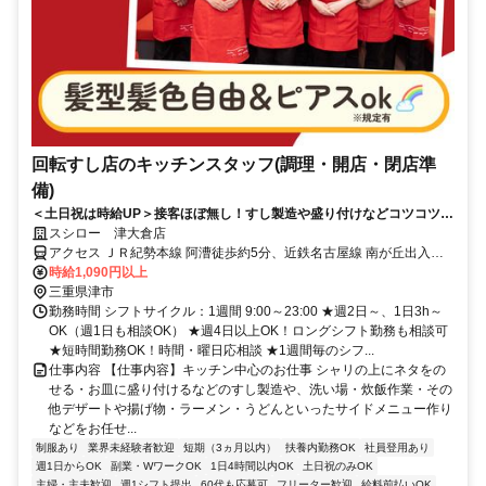
回転すし店のキッチンスタッフ(調理・開店・閉店準
備)
＜土日祝は時給UP＞接客ほぼ無し！すし製造や盛り付けなどコツコツ働
ける
スシロー 津大倉店
アクセス ＪＲ紀勢本線 阿漕徒歩約5分、近鉄名古屋線 南が丘出入口1
徒歩約23分、近鉄名古屋線 津新町徒歩約28分
時給1,090円以上
三重県津市
勤務時間 シフトサイクル：1週間 9:00～23:00 ★週2日～、1日3h～
OK（週1日も相談OK） ★週4日以上OK！ロングシフト勤務も相談可
★短時間勤務OK！時間・曜日応相談 ★1週間毎のシフ...
仕事内容 【仕事内容】キッチン中心のお仕事 シャリの上にネタをの
せる・お皿に盛り付けるなどのすし製造や、洗い場・炊飯作業・その
他デザートや揚げ物・ラーメン・うどんといったサイドメニュー作り
などをお任せ...
制服あり
業界未経験者歓迎
短期（3ヵ月以内）
扶養内勤務OK
社員登用あり
週1日からOK
副業・WワークOK
1日4時間以内OK
土日祝のみOK
主婦・主夫歓迎
週1シフト提出
60代も応募可
フリーター歓迎
給料前払いOK