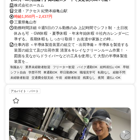
株式会社ホーカム
交通・アクセス 紀勢本線亀山駅
時給1,950円～2,437円
三重県亀山市
勤務時間詳細 ※週5日のフル勤務のみ 上記時間でシフト制 ・土日祝
休みも可 ・GW休暇 ・夏季休暇 ・年末年始休暇 ※社内カレンダーに
準ずる。 長期休暇も しっかり取得！ お友達や家族との時...
仕事内容 ＜半導体製造装置の組立て・出荷準備＞ 半導体を製造する
装置の組立て及び出荷作業 清潔＆キレイなクリーンルーム作業！ ・
図面を見ながらドライバーなどの工具を使用して 大型の半導体製造
装置を...
制服あり
業界未経験者歓迎
フリーター歓迎
バイク通勤OK
給料前払いOK
早朝
シフト自由
学歴不問
車通勤OK
即日勤務OK
職場見学可
転勤なし
経験不問
未経験者歓迎
交通費全額支給
午前
経験者歓迎
残業なし
夜間
週払いOK
アルバイト・パート