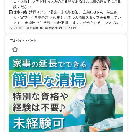
日・休暇】 シフト制 お休みのご希望がある場合は前の週までにご相
談ください。
仕事内容: 清掃スタッフ募集（未経験歓迎） 主婦(夫)さん・学生さ
ん・Wワーク希望の方 大歓迎！ ホテルの清掃スタッフを募集してい
ます。 未経験でも 学歴・年齢不問。 すぐに始められる、シンプル...
シフト自由
即日勤務OK
駅近5分以内
シフト制
アルバイト・パート