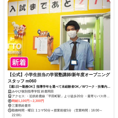
【公式】小学生担当の学習塾講師/新年度オープニング
スタッフ m060
【週1日〜勤務OK】指導学年を選べて未経験者OK／Wワーク・扶養内
OK／大学生・専門学校生・フリーター・主婦活躍中
みやび個別指導学院 鈴鹿岡田
アクセス: ・近鉄鈴鹿線「平田町駅」より徒歩20分 ・最寄りバス停徒
歩3分
時給1,100円～2,300円
三重県鈴鹿市
勤務時間・曜日: 1コマ50分＋授業前後5分 （営業時間：16:00～
22:00）