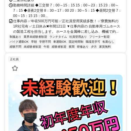
勤務時間詳細 ◆三交替 7：00～15：15 15：00～23：15 23：00～
7：15 ◆昼夜2交替 8：30～17：00 20：30～5：15 ◆昼間2交替 7：
00～15：15 15：00...
仕事内容 ✅年収500万円可能 ✅正社員登用実績多数！ ✅寮費無料の
1R社宅有 ✅土日休み✖年間121日 ▼仕事内容の 自動車用ゴムホース
の製造工程を担当します。 ホースを金属棒に差し込み、機械で約...
制服あり
業界未経験者歓迎
ランチタイム
社員登用あり
フリーター歓迎
バイク通勤OK
早朝
学歴不問
車通勤OK
固定時間制
職場見学可
転勤なし
経験不問
未経験者歓迎
午前
経験者歓迎
夜間
研修あり
夕方
家賃無料
正社員