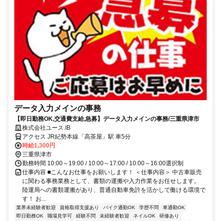
データ入力メインの事務
【即日勤務OK,交通費支給,急募】データ入力メインの事務/三重県津市
株式会社ユース.IB
アクセス JR紀勢本線「高茶屋」駅 車5分
時給1,300円
三重県津市
勤務時間 10:00～19:00 / 10:00～17:00 / 10:00～16:00選択制
仕事内容 ■こんなお仕事をお願いします！ ＜仕事内容＞ 中古車販売
に関わる事務業務として、書類の運搬や入力作業をお任せします。
陸運局への書類運搬があり、普通自動車免許を活かして働ける環境で
す！ お...
業界未経験者歓迎
資格取得支援あり
バイク通勤OK
学歴不問
車通勤OK
即日勤務OK
職場見学可
経験不問
未経験者歓迎
ネイルOK
研修あり