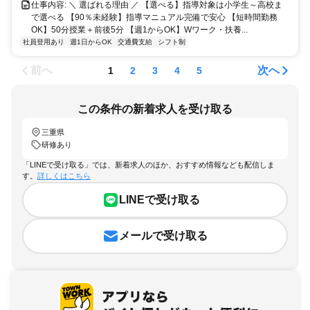
仕事内容: ＼ 選ばれる理由 ／ 【選べる】指導対象は小学生～高校ま
で選べる 【90％未経験】指導マニュアル完備で安心 【短時間勤務
OK】50分授業＋前後5分 【週1からOK】Wワーク・扶養...
社員登用あり
週1日からOK
交通費支給
シフト制
前へ
次へ
1
2
3
4
5
この条件の新着求人を受け取る
三重県
研修あり
「LINEで受け取る」では、新着求人のほか、おすすめ情報なども配信しま
す。
詳しくはこちら
LINEで受け取る
メールで受け取る