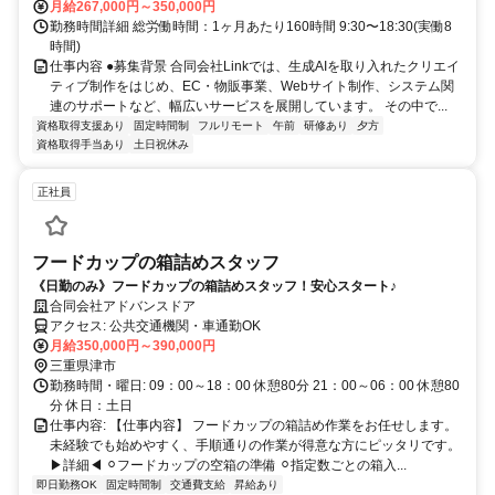
月給267,000円～350,000円
勤務時間詳細 総労働時間：1ヶ月あたり160時間 9:30〜18:30(実働8
時間)
仕事内容 ●募集背景 合同会社Linkでは、生成AIを取り入れたクリエイ
ティブ制作をはじめ、EC・物販事業、Webサイト制作、システム関
連のサポートなど、幅広いサービスを展開しています。 その中で...
資格取得支援あり
固定時間制
フルリモート
午前
研修あり
夕方
資格取得手当あり
土日祝休み
正社員
フードカップの箱詰めスタッフ
《日勤のみ》フードカップの箱詰めスタッフ！安心スタート♪
合同会社アドバンスドア
アクセス: 公共交通機関・車通勤OK
月給350,000円～390,000円
三重県津市
勤務時間・曜日: 09：00～18：00 休憩80分 21：00～06：00 休憩80
分 休日：土日
仕事内容: 【仕事内容】 フードカップの箱詰め作業をお任せします。
未経験でも始めやすく、手順通りの作業が得意な方にピッタリです。
▶詳細◀︎ ⚪︎フードカップの空箱の準備 ⚪︎指定数ごとの箱入...
即日勤務OK
固定時間制
交通費支給
昇給あり