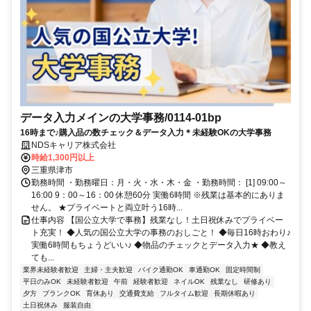
データ入力メインの大学事務/0114-01bp
16時まで♪購入品の数チェック＆データ入力＊未経験OKの大学事務
NDSキャリア株式会社
時給1,300円以上
三重県津市
勤務時間 ・勤務曜日：月・火・水・木・金 ・勤務時間： [1] 09:00～
16:00 9：00～16：00 休憩60分 実働6時間 ※残業は基本的にありま
せん。 ★プライベートと両立叶う16時...
仕事内容 【国公立大学で事務】残業なし！土日祝休みでプライベー
ト充実！ ◆人気の国公立大学の事務のおしごと！ ◆毎日16時おわり♪
実働6時間もちょうどいい♪ ◆物品のチェックとデータ入力★ ◆教え
ても...
業界未経験者歓迎
主婦・主夫歓迎
バイク通勤OK
車通勤OK
固定時間制
平日のみOK
未経験者歓迎
午前
経験者歓迎
ネイルOK
残業なし
研修あり
夕方
ブランクOK
育休あり
交通費支給
フルタイム歓迎
長期休暇あり
土日祝休み
服装自由