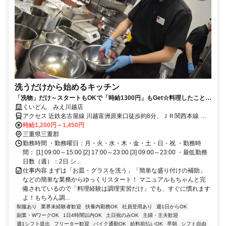
洗うだけから始めるキッチン
「洗物」だけ～スタートもOKで「時給1300円」もGet☆料理したことな
くても安心◎未経験者大歓迎！
くいどん みえ川越店
アクセス 近鉄名古屋線 川越富洲原東口徒歩約8分、ＪＲ関西本線 富
田（三重県）東口徒歩約19分、ＪＲ関西本線 朝日徒歩約29分
時給1,200円～1,450円
三重県三重郡
勤務時間 ・勤務曜日：月・火・水・木・金・土・日・祝 ・勤務時
間： [1] 09:00～15:00 [2] 17:00～23:00 [3] 09:00～23:00 ・最低勤務
日数（週）：2日 シ...
仕事内容 まずは「お皿・グラスを洗う」「簡単な盛り付けの補助」
などの簡単な業務からゆっくりスタート！ マニュアルもちゃんと完
備されているので「料理経験は調理実習だけ」でも、すぐに慣れます
よ！もちろん調...
制服あり
業界未経験者歓迎
扶養内勤務OK
社員登用あり
週1日からOK
副業・WワークOK
1日4時間以内OK
土日祝のみOK
主婦・主夫歓迎
週1シフト提出
フリーター歓迎
バイク通勤OK
給料前払いOK
早朝
シフト自由