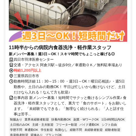
11時半からの病院内食器洗浄・軽作業スタッフ
新メンバー募集！週3日～OK！スキマ時間でちょこっと稼げる◎
四日市羽津医療センター
交通・アクセス 阿倉川駅～徒歩9分／車通勤ＯＫ／無料駐車場あり
時給1,200円以上
三重県四日市市
勤務時間詳細 11：30～15：00 ・週3日～OK！曜日応相談♪ ・週5日
勤務や、土日のみの勤務OK！ 平日は忙しいから働けないけど、土日
だけなら入れる！なんて方も歓迎♪
仕事内容 新メンバー募集！短時間でサクッと働けるシンプル作業♪ 食
器洗浄・軽作業スタッフとして、裏方で「食のサポート」をお願いし
ます。 「未経験でもできる」「無理なく続けられる」「人と話す仕
事は苦手...
制服あり
業界未経験者歓迎
扶養内勤務OK
副業・WワークOK
1日4時間以内OK
土日祝のみOK
主婦・主夫歓迎
フリーター歓迎
バイク通勤OK
シフト自由
学歴不問
車通勤OK
学生歓迎
転勤なし
経験不問
未経験者歓迎
経験者歓迎
有資格者歓迎
研修あり
ブランクOK