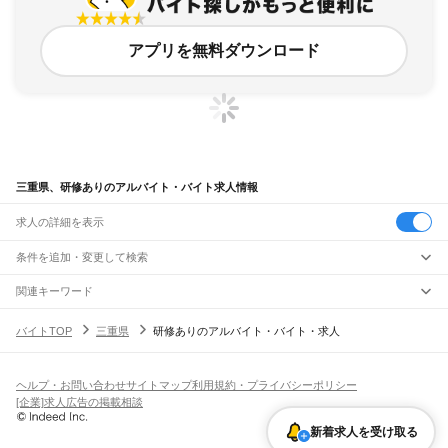
アプリを無料ダウンロード
三重県、研修ありのアルバイト・バイト求人情報
求人の詳細を表示
条件を追加・変更して検索
市区町村を追加・変更
関連キーワード
三重県 研修期間
三重県 応募済み
三重県 中卒可
三重県 工事現場 寮あり
三重県
駅を追加・変更
バイトTOP
三重県
研修ありのアルバイト・バイト・求人
三重県 鈴鹿市 初任者研修
三重県
すべて
津市
四日市市
伊勢市
松阪市
桑名市
鈴鹿市
名張市
尾鷲市
亀山市
鳥羽市
熊野市
職種を追加・変更
JR関西本線(名古屋～亀山)
いなべ市
志摩市
伊賀市
桑名郡
員弁郡
三重郡
多気郡
度会郡
北牟婁郡
南牟婁郡
長島駅
桑名駅
朝日駅
富田駅
富田浜駅
四日市駅
南四日市駅
河原田駅
河曲駅
加佐登駅
飲食・フードサービス
ヘルプ・お問い合わせ
サイトマップ
利用規約・プライバシーポリシー
特徴を追加・変更
井田川駅
亀山駅
飲食・フードサービス
すべて
[企業]求人広告の掲載相談
ホールスタッフ
キッチンスタッフ
皿洗い・洗い場
精肉・鮮魚加工
給食調理
人気
JR関西本線(亀山～加茂)
雇用形態を追加・変更
新着求人を受け取る
パン屋（ベーカリー）
フードカウンター販売員
バー（BAR）・バーテンダー
日払いOK
高校生歓迎
学生歓迎
深夜の仕事
髪型・髪色自由
ひげOK
ネイルOK
亀山駅
関駅
加太駅
柘植駅
新堂駅
佐那具駅
伊賀上野駅
島ケ原駅