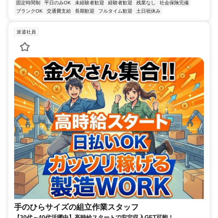
固定時間制
平日のみOK
未経験者歓迎
経験者歓迎
残業なし
社会保険完備
ブランクOK
交通費支給
長期歓迎
フルタイム歓迎
土日祝休み
派遣社員
手のひらサイズの組立作業スタッフ
【30代～40代活躍中】高時給スタートで安定収入GET可能！