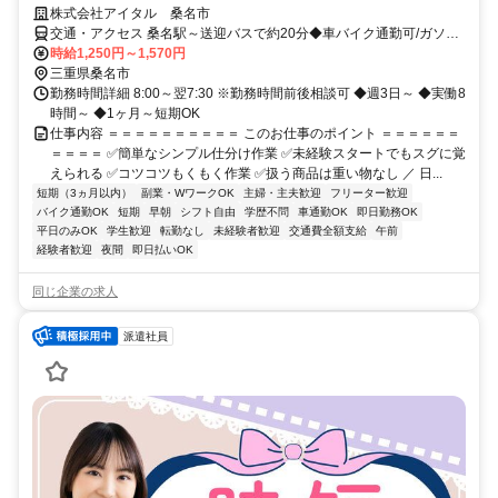
株式会社アイタル 桑名市
交通・アクセス 桑名駅～送迎バスで約20分◆車バイク通勤可/ガソリ
ン代支給◆交通費全額支給
時給1,250円～1,570円
三重県桑名市
勤務時間詳細 8:00～翌7:30 ※勤務時間前後相談可 ◆週3日～ ◆実働8
時間～ ◆1ヶ月～短期OK
仕事内容 ＝＝＝＝＝＝＝＝＝＝ このお仕事のポイント ＝＝＝＝＝＝
＝＝＝＝ ✅簡単なシンプル仕分け作業 ✅未経験スタートでもスグに覚
えられる ✅コツコツもくもく作業 ✅扱う商品は重い物なし ／ 日...
短期（3ヵ月以内）
副業・WワークOK
主婦・主夫歓迎
フリーター歓迎
バイク通勤OK
短期
早朝
シフト自由
学歴不問
車通勤OK
即日勤務OK
平日のみOK
学生歓迎
転勤なし
未経験者歓迎
交通費全額支給
午前
経験者歓迎
夜間
即日払いOK
同じ企業の求人
派遣社員