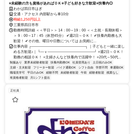
⭐未経験の方も資格があればＯＫ⭐子ども好きな方歓迎⭐扶養内◎
わかば四日市はぎ
交通・アクセス 内部駅から車10分
時給1,250円以上
三重県四日市市
勤務時間詳細 ＜＜平日＞＞ 14：00～19：00 ＜＜土祝・長期休暇＞
＞ 9：00～17：45（休憩45分） ✔週2日～ＯＫ！ ✔扶養内勤務も大
歓迎！ ✔その他、曜日や日数については お気軽に...
仕事内容 ┌―――――――――――――――┐ ｜子どもと一緒に楽し
める方歓迎♪｜ └―ｖ―――――――――――――┘ ⭐週2日～ＯＫ！
勤務の相談ＯＫ！ ⭐主婦さんなど扶養内で活躍中！ ⭐20代～50代...
制服あり
業界未経験者歓迎
扶養内勤務OK
社員登用あり
土日祝のみOK
主婦・主夫歓迎
フリーター歓迎
バイク通勤OK
シフト自由
学歴不問
車通勤OK
職場見学可
平日のみOK
経験不問
未経験者歓迎
午前
経験者歓迎
残業なし
有資格者歓迎
月1シフト提出
正社員