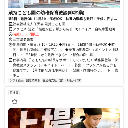
蔵持こども園の幼稚保育教諭(非常勤)
週3日～勤務OK！1日3ｈ～勤務OK！扶養内勤務も歓迎！子供に囲まれ
て元気いっぱいの職場！
社会福祉法人任天会 蔵持こども園
アクセス: 近鉄「桔梗が丘」駅から徒歩10分 バイク・自転車通勤可
時給1,350円以上
三重県名張市
勤務時間・曜日: 7:15～19:15 ◆週3日～、1日3時間～勤務OK ◆時
間・曜日お気軽にご相談下さい。 ◆扶養内勤務OK ＜ポイント＞ 週3
日～・1日3時間～から勤務できるので 都合の良い曜...
仕事内容: 子どもたちの成長をサポートしていただく 幼稚園教諭・保
育教諭スタッフ（アルバイト・パート）募集！ ブランクがある方も
歓迎です。 【具体的なお仕事内容】 ・登園・降園時のサポート ・食
事...
シフト自由
固定時間制
交通費支給
週2・3日からOK
正社員