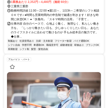
車・バイク4分、徒歩13分 ★JR「朝日」駅～車・バイク5分、徒歩22
1業務あたり 2,352円～4,480円（施術 60分）
分 ★近鉄「川越富洲原」駅～車・バイク5分、徒歩24分
三重県三重郡
勤務時間詳細 11:00～22:00 ●週1日～、1日3h～ご希望のシフト相談
ＯＫです♪ ●時間も営業時間内の申告制で融通が利きます！好きな時
間に休憩OK！ ●「扶養内」「スキマ時間の活用」「子育て...
仕事内容 自分のペースで、心地よく働く。 無理なく、私らしい働き
方を。 「しっかり働きたい日も、少しゆっくりしたい日も」 あなた
のライフスタイルに合わせて働けるのが 手もみ総本店の魅力です。
◆仕事...
制服あり
社員登用あり
主婦・主夫歓迎
フリーター歓迎
バイク通勤OK
シフト自由
学歴不問
車通勤OK
職場見学可
経験者歓迎
研修あり
ブランクOK
長期歓迎
シフト制
髪型・髪色自由
アルバイト・パート