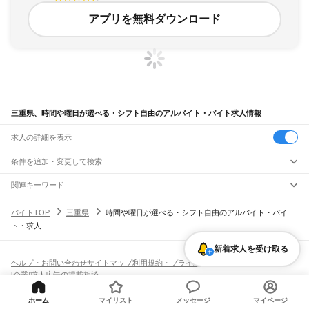
アプリを無料ダウンロード
三重県、時間や曜日が選べる・シフト自由のアルバイト・バイト求人情報
求人の詳細を表示
条件を追加・変更して検索
市区町村を追加・変更
関連キーワード
三重県 時間や曜日が選べる・シフト自由 スキマ
三重県
駅を追加・変更
バイトTOP
三重県
時間や曜日が選べる・シフト自由のアルバイト・バイ
三重県 時間や曜日が選べる・シフト自由 車
三重県
すべて
ト・求人
三重県 時間や曜日が選べる・シフト自由 新聞配達
津市
四日市市
伊勢市
松阪市
桑名市
鈴鹿市
名張市
尾鷲市
亀山市
鳥羽市
熊野市
職種を追加・変更
JR関西本線(名古屋～亀山)
三重県 時間や曜日が選べる・シフト自由 渋見
いなべ市
志摩市
伊賀市
桑名郡
員弁郡
三重郡
多気郡
度会郡
北牟婁郡
南牟婁郡
長島駅
桑名駅
朝日駅
富田駅
富田浜駅
四日市駅
南四日市駅
河原田駅
河曲駅
加佐登駅
新着求人を受け取る
三重県 時間や曜日が選べる・シフト自由 70代 仕事
飲食・フードサービス
特徴を追加・変更
井田川駅
亀山駅
飲食・フードサービス
すべて
ヘルプ・お問い合わせ
サイトマップ
利用規約・プライバシーポリシー
ホールスタッフ
キッチンスタッフ
皿洗い・洗い場
精肉・鮮魚加工
給食調理
人気
[企業]求人広告の掲載相談
JR関西本線(亀山～加茂)
雇用形態を追加・変更
パン屋（ベーカリー）
フードカウンター販売員
バー（BAR）・バーテンダー
日払いOK
高校生歓迎
学生歓迎
深夜の仕事
髪型・髪色自由
ひげOK
ネイルOK
亀山駅
関駅
加太駅
柘植駅
新堂駅
佐那具駅
伊賀上野駅
島ケ原駅
飲食店補助（開店・閉店準備）
飲食店（店長・マネージャー）
ピアスOK
アルバイト・パート
履歴書不要
オープニングスタッフ
留学生・外国人活躍中
ホーム
マイリスト
メッセージ
マイページ
都道府県を変更
営業・販売
JR紀勢本線
勤務期間
正社員