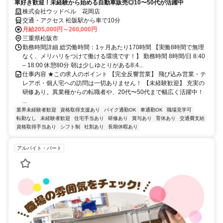
車好き歓迎！未経験から始める自動車販売◎10〜50代が活躍中
株式会社ウッドベル 花岡店
交通・アクセス 松阪駅から車で10分
月給205,000円～260,000円
三重県松阪市
勤務時間詳細 総労働時間：1ヶ月あたり170時間 【実働8時間で無理
なく、メリハリをつけて働ける環境です！】 勤務時間 8時間/日 8:40
– 18:00 休憩80分 朝は少しゆとりがある8:4...
仕事内容 ★この求人のポイント 【完全反響営業】 飛び込み営業・テ
レアポ・個人宅への訪問は一切ありません！ 【未経験歓迎】 充実の
研修あり。異業種からの転職者や、20代〜50代まで幅広く活躍中！
...
業界未経験者歓迎
資格取得支援あり
バイク通勤OK
車通勤OK
職場見学可
転勤なし
未経験者歓迎
住宅手当あり
研修あり
賞与あり
育休あり
交通費支給
資格取得手当あり
シフト制
社割あり
長期休暇あり
アルバイト・パート