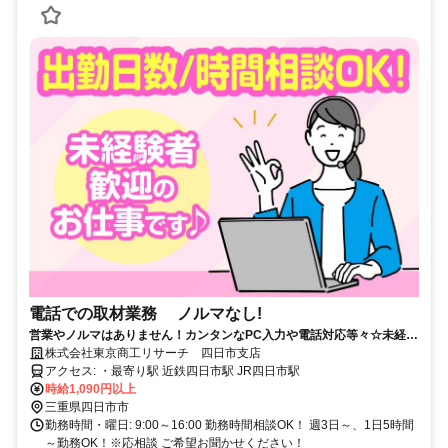
電話での取材業務 ノルマなし!
営業やノルマはありません！カンタンなPC入力や電話対応等々☆未経験
から働けるお仕事です！
株式会社東京商工リサーチ 四日市支店
アクセス: ・最寄り駅 近鉄四日市駅 JR四日市駅
時給1,090円以上
三重県四日市市
勤務時間・曜日: 9:00～16:00 勤務時間相談OK！ 週3日～、1日5時間
～勤務OK！※応相談 ご希望お聞かせください！