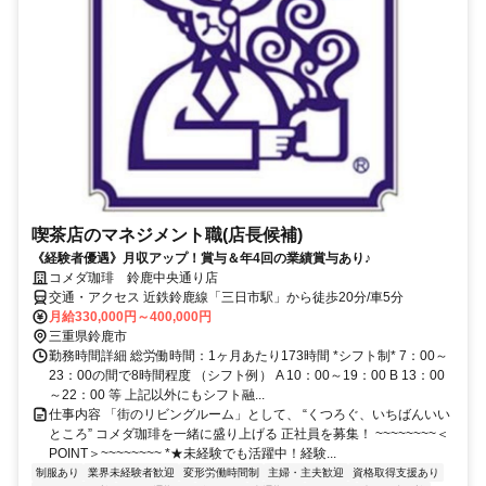
喫茶店のマネジメント職(店長候補)
《経験者優遇》月収アップ！賞与＆年4回の業績賞与あり♪
コメダ珈琲 鈴鹿中央通り店
交通・アクセス 近鉄鈴鹿線「三日市駅」から徒歩20分/車5分
月給330,000円～400,000円
三重県鈴鹿市
勤務時間詳細 総労働時間：1ヶ月あたり173時間 *シフト制* 7：00～
23：00の間で8時間程度 （シフト例） A 10：00～19：00 B 13：00
～22：00 等 上記以外にもシフト融...
仕事内容 「街のリビングルーム」として、 “くつろぐ、いちばんいい
ところ” コメダ珈琲を一緒に盛り上げる 正社員を募集！ ~~~~~~~~＜
POINT＞~~~~~~~~ *★未経験でも活躍中！経験...
制服あり
業界未経験者歓迎
変形労働時間制
主婦・主夫歓迎
資格取得支援あり