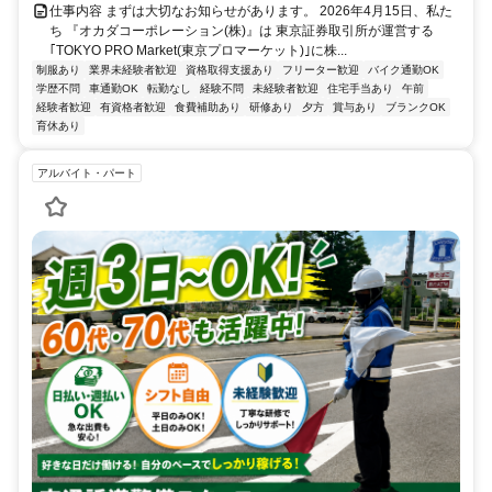
仕事内容 まずは大切なお知らせがあります。 2026年4月15日、私た
ち 『オカダコーポレーション(株)』は 東京証券取引所が運営する
｢TOKYO PRO Market(東京プロマーケット)｣に株...
制服あり
業界未経験者歓迎
資格取得支援あり
フリーター歓迎
バイク通勤OK
学歴不問
車通勤OK
転勤なし
経験不問
未経験者歓迎
住宅手当あり
午前
経験者歓迎
有資格者歓迎
食費補助あり
研修あり
夕方
賞与あり
ブランクOK
育休あり
アルバイト・パート