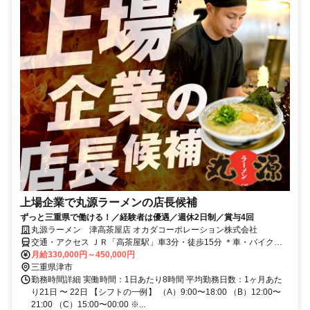
上場企業で丸源ラーメンの店長候補
ずっと三重県で働ける！／経験者は優遇／週休2日制／賞与4回
丸源ラーメン 津高茶屋店 オカダコーポレーション株式会社
交通・アクセス ＪＲ「高茶屋駅」車3分・徒歩15分 ＊車・バイク通
勤ＯＫ
月給330,000円～450,000円
三重県津市
勤務時間詳細 実働時間：1日あたり8時間 平均勤務日数：1ヶ月あた
り21日 〜 22日 【シフトの一例】 （A）9:00〜18:00 （B）12:00〜
21:00 （C）15:00〜00:00 ※...