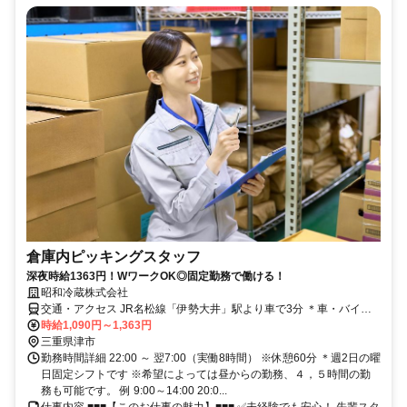
倉庫内ピッキングスタッフ
深夜時給1363円！WワークOK◎固定勤務で働ける！
昭和冷蔵株式会社
交通・アクセス JR名松線「伊勢大井」駅より車で3分 ＊車・バイク
通勤OK
時給1,090円～1,363円
三重県津市
勤務時間詳細 22:00 ～ 翌7:00（実働8時間） ※休憩60分 ＊週2日の曜
日固定シフトです ※希望によっては昼からの勤務、４，５時間の勤
務も可能です。 例 9:00～14:00 20:0...