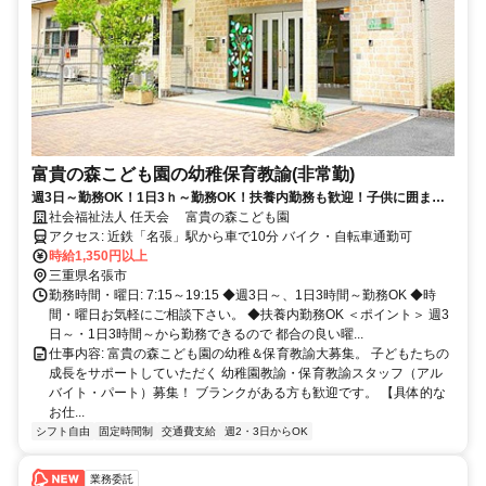
富貴の森こども園の幼稚保育教諭(非常勤)
週3日～勤務OK！1日3ｈ～勤務OK！扶養内勤務も歓迎！子供に囲まれ
て元気いっぱいの職場！
社会福祉法人 任天会 富貴の森こども園
アクセス: 近鉄「名張」駅から車で10分 バイク・自転車通勤可
時給1,350円以上
三重県名張市
勤務時間・曜日: 7:15～19:15 ◆週3日～、1日3時間～勤務OK ◆時
間・曜日お気軽にご相談下さい。 ◆扶養内勤務OK ＜ポイント＞ 週3
日～・1日3時間～から勤務できるので 都合の良い曜...
仕事内容: 富貴の森こども園の幼稚＆保育教諭大募集。 子どもたちの
成長をサポートしていただく 幼稚園教諭・保育教諭スタッフ（アル
バイト・パート）募集！ ブランクがある方も歓迎です。 【具体的な
お仕...
シフト自由
固定時間制
交通費支給
週2・3日からOK
業務委託