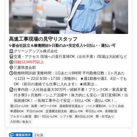
高速工事現場の見守りスタッフ
✨新会社設立＆稼働開始✨日勤のみ×安定収入✨日払い・週払い可
グリーンアップル株式会社
交通・アクセス 現場への直行直帰OK（出社不要）/現場は大紀町など
日給12,000円以上
三重県度会郡
勤務時間詳細 実働時間：1日あたり8時間 平均勤務日数：1ヶ月あた
り12日 〜 22日 8:00～17:00（実働8h） ★週1勤務や週3、4日～でも
OK （前日の連絡でも仕事に入れます） ★残業ほ...
仕事内容 ✅入社祝金最大30万円 ✅経験不要！ブランクOK ✅家具家電
付き寮3ヶ月無料 ✅シニア活躍中！体力的にも安心 ✅直行直帰OK！出
張面接OK！ ✅長期工事中心で安定 ✅日払いOK・週払いOK！...
週1日からOK
副業・WワークOK
資格取得支援あり
バイク通勤OK
シフト自由
車通勤OK
平日のみOK
交通費全額支給
週払いOK
即日払いOK
長期歓迎
フルタイム歓迎
週2・3日からOK
シフト制
週4日以上OK
寮・社宅あり
入社祝い金あり
正社員