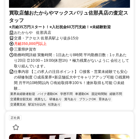
買取店舗おたからやマックスバリュ佐那具店の査定ス
タッフ
⭐月給35万円スタート！⭐入社祝金60万円支給！⭐未経験歓迎
おたからや 佐那具店
交通・アクセス 佐那具駅より徒歩15分
月給350,000円以上
三重県伊賀市
勤務時間詳細 実働時間：1日あたり8時間 平均勤務日数：1ヶ月あた
り20日 ⏰10:00～19:00(休憩1h) ＊極力残業がないように 会社として
取り組んでいます。
仕事内容 【この求人の注目ポイント】 ◎接客・営業未経験でも安心
の研修制度 ◎成長業界×新店舗拡大中でキャリアアップ可能 ◎残業時
間 月平均10時間以内 ◎有給取得率100％！連休取得も可能 ◎未経
験...
業界未経験者歓迎
バイク通勤OK
学歴不問
車通勤OK
固定時間制
経験不問
交通費全額支給
残業なし
研修あり
賞与あり
ブランクOK
育休あり
交通費支給
駅近5分以内
社割あり
正社員