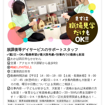
放課後等デイサービスのサポートスタッフ
✅週2日～OK✅勤務希望が最大限考慮✅扶養内での勤務も歓迎
わかば四日市なかがわら
交通・アクセス 中川原駅から徒歩9分
時給1,250円以上
三重県四日市市
勤務時間詳細 【平日】 14：00～19：00 【土祝・長期休暇】 9：00
～17：45（休憩45分） ✔週2日～ＯＫ！ ✔扶養内勤務も大歓迎！ ✔
その他、曜日や日数については お気軽にご相談く...
仕事内容 - ✅子どもが好きな方、大歓迎！ ✅資格があれば未経験の方
も歓迎！ ✅保育士など有資格者は優遇◎ ✅20～50代の男女活躍中で
す！ ✅週2日～ＯＫ！扶養内も可◎ ✅正社員登用実績も多数あり！...
制服あり
業界未経験者歓迎
扶養内勤務OK
社員登用あり
土日祝のみOK
主婦・主夫歓迎
フリーター歓迎
バイク通勤OK
シフト自由
学歴不問
車通勤OK