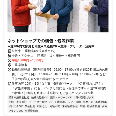
ネットショップでの梱包・包装作業
⏩週20h内で家庭と両立⏩未経験OK⏩主婦・フリーター活躍中
松阪牛 三重松良(株式会社MYV)
交通・アクセス 「阿漕駅」より車6分 ＊車通勤可
時給1,200円～1,500円
三重県津市
勤務時間詳細 【勤務時間帯】 09:00～17:00の間で 週20時間以内の勤
務。 《シフト例》 ＊10時～15時 ＊11時～16時 ＊12時～17時 など
子供のお迎えや夕飯の準備にも ラクラク...
仕事内容 10時～15時など日中短時間ワーク！ 「保育園のお迎え」
「夕飯の準備」 にも、バッチリ間に合うお仕事です⭐ ✅ 週20時間内
の仕事！扶養内も歓迎 ✅ 未経験でもできるカンタン軽作業...
業界未経験者歓迎
扶養内勤務OK
副業・WワークOK
1日4時間以内OK
主婦・主夫歓迎
フリーター歓迎
バイク通勤OK
シフト自由
学歴不問
車通勤OK
平日のみOK
学生歓迎
転勤なし
経験不問
未経験者歓迎
午前
経験者歓迎
夕方
ブランクOK
交通費支給