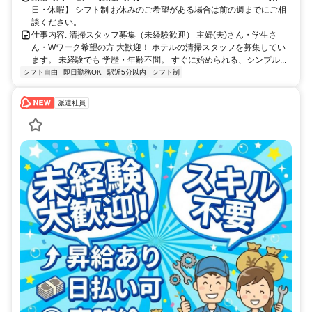
日・休暇】 シフト制 お休みのご希望がある場合は前の週までにご相
談ください。
仕事内容: 清掃スタッフ募集（未経験歓迎） 主婦(夫)さん・学生さ
ん・Wワーク希望の方 大歓迎！ ホテルの清掃スタッフを募集してい
ます。 未経験でも 学歴・年齢不問。 すぐに始められる、シンプル...
シフト自由
即日勤務OK
駅近5分以内
シフト制
派遣社員