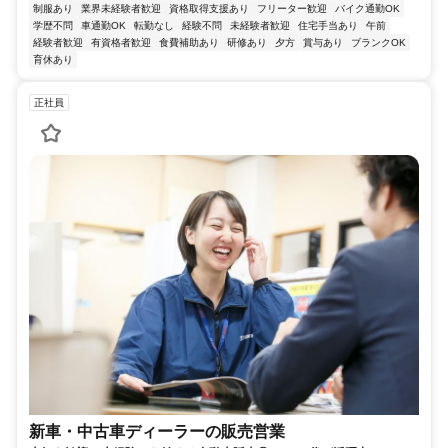
制服あり
業界未経験者歓迎
資格取得支援あり
フリーター歓迎
バイク通勤OK
学歴不問
車通勤OK
転勤なし
経験不問
未経験者歓迎
住宅手当あり
午前
経験者歓迎
有資格者歓迎
食費補助あり
研修あり
夕方
賞与あり
ブランクOK
育休あり
正社員
新車・中古車ディーラーの販売営業