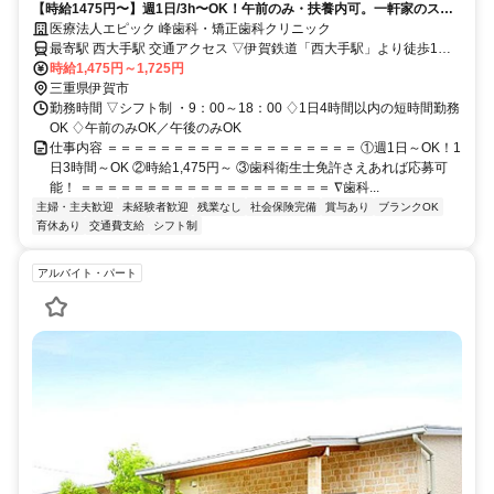
【時給1475円〜】週1日/3h〜OK！午前のみ・扶養内可。一軒家のスタ
ッフルーム完備の歯科衛生士
医療法人エピック 峰歯科・矯正歯科クリニック
最寄駅 西大手駅 交通アクセス ▽伊賀鉄道「西大手駅」より徒歩1分
・亀山ICまで・・・20分～30分 ・名張市・・・・・30分 ・甲賀
時給1,475円～1,725円
三重県伊賀市
市・・・・・30～40分 ※亀山のみIC表記
勤務時間 ▽シフト制 ・9：00～18：00 ♢1日4時間以内の短時間勤務
OK ♢午前のみOK／午後のみOK
仕事内容 ＝＝＝＝＝＝＝＝＝＝＝＝＝＝＝＝＝＝＝ ①週1日～OK！1
日3時間～OK ②時給1,475円～ ③歯科衛生士免許さえあれば応募可
能！ ＝＝＝＝＝＝＝＝＝＝＝＝＝＝＝＝＝＝＝ ∇歯科...
主婦・主夫歓迎
未経験者歓迎
残業なし
社会保険完備
賞与あり
ブランクOK
育休あり
交通費支給
シフト制
アルバイト・パート