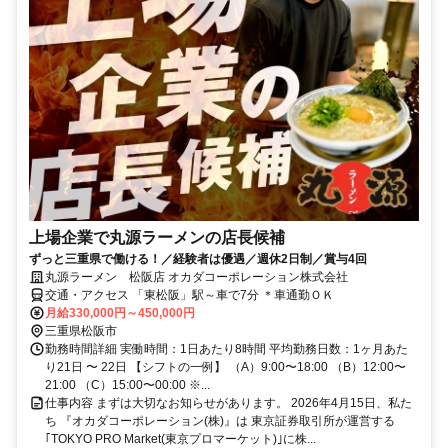
上場企業で丸源ラーメンの店長候補
ずっと三重県で働ける！／経験者は優遇／週休2日制／賞与4回
丸源ラーメン 松阪店 オカダコーポレーション株式会社
交通・アクセス 「東松阪」駅～車で7分 ＊車通勤ＯＫ
月給330,000円～450,000円
三重県松阪市
勤務時間詳細 実働時間：1日あたり8時間 平均勤務日数：1ヶ月あた
り21日 〜 22日 【シフトの一例】 （A）9:00〜18:00 （B）12:00〜
21:00 （C）15:00〜00:00 ※...
仕事内容 まずは大切なお知らせがあります。 2026年4月15日、私た
ち 『オカダコーポレーション(株)』は 東京証券取引所が運営する
｢TOKYO PRO Market(東京プロマーケット)｣に株...