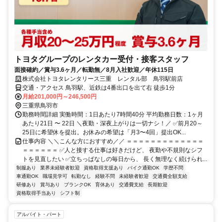
トヨタグループのレンタカー受付・接客スタッフ
面接確約／賞与3.6ヶ月／転勤無／8月入社歓迎／年休115日
株式会社トヨタレンタリース三重 レンタル部 鳥羽駅前店
交通・アクセス 鳥羽駅、近鉄は4番出口を出て右 徒歩1分
月給201,000円～246,500円
三重県鳥羽市
勤務時間詳細 実働時間：1日あたり7時間40分 平均勤務日数：1ヶ月
あたり21日 〜 22日 ＼夜勤・深夜上がりは一切ナシ！／ ✅前月20～
25日に希望休を提出。お休みの希望は「月3〜4回」提出OK...
仕事内容 ＼＼こんな方におすすめ／／ ＝＝＝＝＝＝＝＝＝＝＝＝＝
＝＝＝＝＝＝ ✅人と接する仕事は好きだけど、 夜勤や不規則なシフ
トを見直したい ✅立ちっぱなしの毎日から、 長く無理なく続けられ...
制服あり
業界未経験者歓迎
資格取得支援あり
バイク通勤OK
学歴不問
車通勤OK
職場見学可
転勤なし
経験不問
未経験者歓迎
交通費全額支給
研修あり
賞与あり
ブランクOK
育休あり
交通費支給
長期歓迎
資格取得手当あり
シフト制
アルバイト・パート