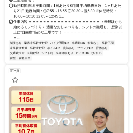
三重県桑名市
勤務時間詳細 実働時間：1日あたり8時間 平均勤務日数：1ヶ月あた
り21日 勤務時間：①7:55～16:55 ②20:30～翌5:30 ※休憩時間：
10:00～10:10 12:05～12:45 1...
仕事内容 ＝＝＝＝＝＝＝＝＝＝＝＝＝＝＝＝＝＝＝＝ ＜未経験から
始めるモノづくり＞ 適度なおしゃべりも、シフトの融通も、 想像以
上に“自由度”高めな工場です！ ＝＝＝＝＝＝＝＝＝＝＝＝＝＝＝＝＝
＝...
制服あり
業界未経験者歓迎
バイク通勤OK
車通勤OK
転勤なし
経験不問
未経験者歓迎
経験者歓迎
ネイルOK
賞与あり
ブランクOK
育休あり
交通費支給
長期歓迎
シフト制
長期休暇あり
ピアスOK
ひげOK
髪型・髪色自由
正社員