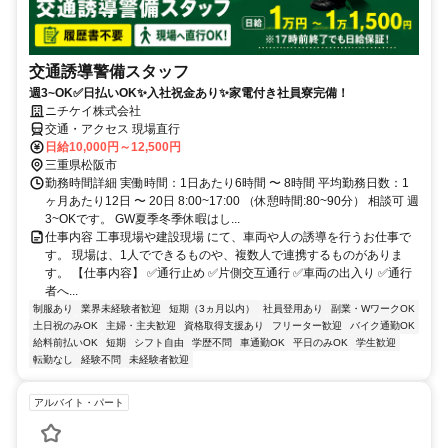
交通誘導警備スタッフ
週3~OK✅日払いOK✨入社祝金あり✨家電付き社員寮完備！
ニチケイ株式会社
交通・アクセス 現場直行
日給10,000円～12,500円
三重県松阪市
勤務時間詳細 実働時間：1日あたり6時間 〜 8時間 平均勤務日数：1
ヶ月あたり12日 〜 20日 8:00~17:00 （休憩時間:80~90分） 相談可 週
3~OKです。 GW夏季冬季休暇はし...
仕事内容 工事現場や建設現場 にて、車両や人の誘導を行うお仕事で
す。 現場は、1人でできるものや、複数人で連携するものがありま
す。 【仕事内容】 ✅通行止め ✅片側交互通行 ✅車両の出入り ✅通行
者へ...
制服あり
業界未経験者歓迎
短期（3ヵ月以内）
社員登用あり
副業・WワークOK
土日祝のみOK
主婦・主夫歓迎
資格取得支援あり
フリーター歓迎
バイク通勤OK
給料前払いOK
短期
シフト自由
学歴不問
車通勤OK
平日のみOK
学生歓迎
転勤なし
経験不問
未経験者歓迎
アルバイト・パート