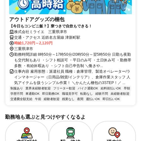
アウトドアグッズの梱包
【今日もコンビニ飯？】寮つきで自炊もできる！
株式会社ミライエ 三重県津市
交通・アクセス 近鉄名古屋線 津新町駅
時給1,720円～2,120円
三重県津市
勤務時間詳細 8時50分～17時50分/20時50分～翌5時50分 日勤も夜勤
も交代制もあり ・シフト相談可 ・平日のみ可 ・土日休み可 ・勤務帯
多数 ・有給休暇あり ・シフト自己申告制 ＼働きや...
仕事内容 雇用形態：派遣社員 職種：倉庫管理、製造オペレーター/ラ
インマネージャー（日用品/雑貨/インテリア）、倉庫作業スタッフ 人
気アイテムを扱うシンプル作業！ ＼かんたん梱包の3STEP！／ ...
制服あり
業界未経験者歓迎
フリーター歓迎
バイク通勤OK
給料前払いOK
早朝
学歴不問
車通勤OK
即日勤務OK
職場見学可
転勤なし
経験不問
未経験者歓迎
交通費全額支給
午前
経験者歓迎
残業なし
夜間
週払いOK
即日払いOK
勤務地も選ぶと見つけやすくなるよ