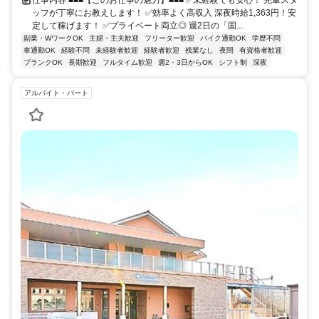
仕事内容 ■■■【このお仕事の魅力】■■■ ✅未経験でも安心！ 先輩スタ
ッフが丁寧にお教えします！ ✅効率よく高収入 深夜時給1,363円！安
定して稼げます！ ✅プライベート両立◎ 週2日の「固...
副業・WワークOK
主婦・主夫歓迎
フリーター歓迎
バイク通勤OK
学歴不問
車通勤OK
経験不問
未経験者歓迎
経験者歓迎
残業なし
夜間
有資格者歓迎
ブランクOK
長期歓迎
フルタイム歓迎
週2・3日からOK
シフト制
深夜
アルバイト・パート