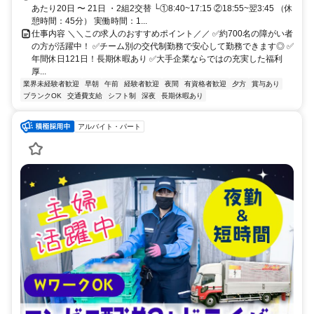
あたり20日 〜 21日 ・2組2交替 └①8:40~17:15 ②18:55~翌3:45 （休
憩時間：45分） 実働時間：1...
仕事内容 ＼＼この求人のおすすめポイント／／ ✅約700名の障がい者
の方が活躍中！ ✅チーム別の交代制勤務で安心して勤務できます◎ ✅
年間休日121日！長期休暇あり ✅大手企業ならではの充実した福利
厚...
業界未経験者歓迎
早朝
午前
経験者歓迎
夜間
有資格者歓迎
夕方
賞与あり
ブランクOK
交通費支給
シフト制
深夜
長期休暇あり
アルバイト・パート