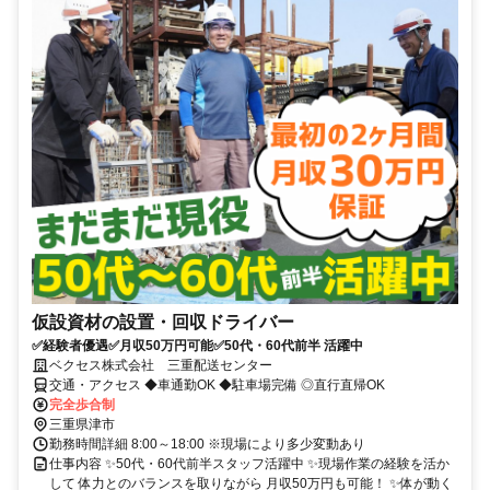
仮設資材の設置・回収ドライバー
✅経験者優遇✅月収50万円可能✅50代・60代前半 活躍中
ベクセス株式会社 三重配送センター
交通・アクセス ◆車通勤OK ◆駐車場完備 ◎直行直帰OK
完全歩合制
三重県津市
勤務時間詳細 8:00～18:00 ※現場により多少変動あり
仕事内容 ✨50代・60代前半スタッフ活躍中 ✨現場作業の経験を活か
して 体力とのバランスを取りながら 月収50万円も可能！ ✨体が動く