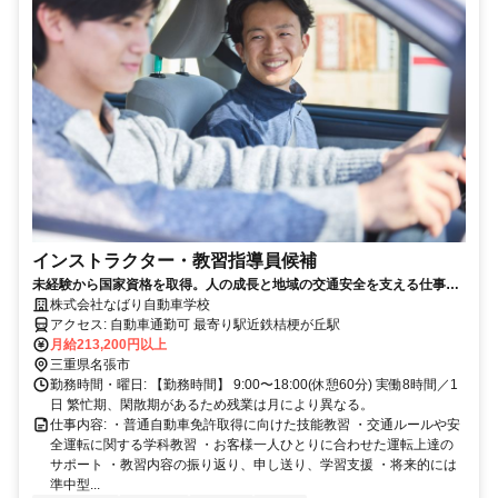
インストラクター・教習指導員候補
未経験から国家資格を取得。人の成長と地域の交通安全を支える仕事で
す。
株式会社なばり自動車学校
アクセス: 自動車通勤可 最寄り駅近鉄桔梗が丘駅
月給213,200円以上
三重県名張市
勤務時間・曜日: 【勤務時間】 9:00〜18:00(休憩60分) 実働8時間／1
日 繁忙期、閑散期があるため残業は月により異なる。
仕事内容: ・普通自動車免許取得に向けた技能教習 ・交通ルールや安
全運転に関する学科教習 ・お客様一人ひとりに合わせた運転上達の
サポート ・教習内容の振り返り、申し送り、学習支援 ・将来的には
準中型...