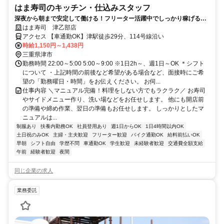
はま寿司のキッチン・仕込みスタッフ
深夜から朝まで安定して働ける！フリーター活躍中でしっかり稼げる環
境です◎
はま寿司 津乙部店
アクセス 【車通勤OK】津駅徒歩29分、114号線沿い
時給1,150円～1,438円
三重県津市
勤務時間 22:00～5:00 5:00～9:00 ※1日2h～、週1日～OK ＊シフト
について ・上記時間の前後など希望がある場合など、面接時にご希
望の「勤務曜日・時間」をお伝えください。 お伺...
仕事内容 ＼マニュアル完備！料理をしない方でもラクラク／ お寿司
やサイドメニュー作り、洗い場などをお任せします。 他にも開店前
の準備や締め作業、翌日の準備もお任せします。 しっかりとしたマ
ニュアルは...
制服あり
扶養内勤務OK
社員登用あり
週1日からOK
1日4時間以内OK
土日祝のみOK
主婦・主夫歓迎
フリーター歓迎
バイク通勤OK
給料前払いOK
早朝
シフト自由
学歴不問
車通勤OK
学生歓迎
未経験者歓迎
交通費全額支給
午前
経験者歓迎
夜間
同じ企業の求人
業務委託