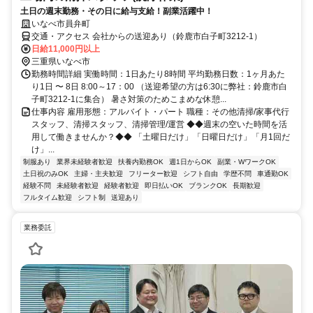
土日の週末勤務・その日に給与支給！副業活躍中！
いなべ市員弁町
交通・アクセス 会社からの送迎あり（鈴鹿市白子町3212-1）
日給11,000円以上
三重県いなべ市
勤務時間詳細 実働時間：1日あたり8時間 平均勤務日数：1ヶ月あた
り1日 〜 8日 8:00～17：00 （送迎希望の方は6:30に弊社：鈴鹿市白
子町3212-1に集合） 暑さ対策のためこまめな休憩...
仕事内容 雇用形態：アルバイト・パート 職種：その他清掃/家事代行
スタッフ、清掃スタッフ、清掃管理/運営 ◆◆週末の空いた時間を活
用して働きませんか？◆◆ 「土曜日だけ」「日曜日だけ」「月1回だ
け」...
制服あり
業界未経験者歓迎
扶養内勤務OK
週1日からOK
副業・WワークOK
土日祝のみOK
主婦・主夫歓迎
フリーター歓迎
シフト自由
学歴不問
車通勤OK
経験不問
未経験者歓迎
経験者歓迎
即日払いOK
ブランクOK
長期歓迎
フルタイム歓迎
シフト制
送迎あり
業務委託