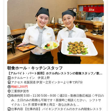
朝食ホール・キッチンスタッフ
【アルバイト・パート採用】ホテル内レストランの朝食スタッフ／飲食
未経験歓迎！主婦(夫)さん活躍中
ホテルルートイン 伊賀上野
アクセス 名阪国道 伊賀一之宮インターより車で約7分
時給1,200円
三重県伊賀市
勤務時間 5:00～11:00 5:00～9:00 ◇週2日～勤務日数応相談 ◇平日の
み、土日のみの勤務も可能です！面接時ご相談ください。 シフトサ
イクル：1ヶ月 授業や家事と両立・急なお休みも ...
仕事内容 【仕事内容】 バイキングスタイルのホテル内朝食レストラ