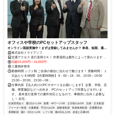
オフィスや学校のPCセットアップスタッフ
オンライン面談実施中！まずは登録してみませんか？ 単発、短期、週
1、平日のみ、土日のみ…全部OK！のレア求人です
株式会社トライアンフ
交通アクセス 直行直帰ＯＫ！ 作業場所は案件によって変わります 交
通費100％支給◎ 名古屋本社…名古屋市中区上前津2-14-15第一住建
日給10,400円～16,000円
上前津ビル 6F
三重県伊勢市
勤務時間 シフト制 ご自身の都合に合わせて働けます！ 実働時間： １
日あたり 8.0時間 【作業時間例】 9：00～18：00、10:00～19:00
15:00～20:00、23:00～08:...
仕事内容 【法人向けのPCサポートをお願いします】 企業、学校、店
舗、商業施設などへ出向き、PCのセットアップ作業などを行いま
す。 基本直行直帰での案件対応となるので、事務所に出向く必要な
し！ 自宅...
社員登用あり
週1日からOK
副業・WワークOK
土日祝のみOK
主婦・主夫歓迎
フリーター歓迎
大量募集
平日のみOK
経験者歓迎
有資格者歓迎
交通費支給
長期歓迎
週2・3日からOK
シフト制
週4日以上OK
友達と応募OK