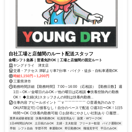
自社工場と店舗間のルート配送スタッフ
金曜シフト急募｜普通免許OK｜工場と店舗間の固定ルート
ヤングドライ 津支店
交通・アクセス 津駅より車7分/車・バイク・徒歩・自転車通勤OK
時給1,150円～1,200円
三重県津市
勤務時間詳細 【勤務時間】 7:00～16:00 （応相談） 【勤務日数】 週
1日～OK ✅金曜日のみOK ✅他の曜日は応相談 ◆扶養控除内の勤務
OK！ ◆主婦(夫)スタッフさんの8割は扶養内勤務...
仕事内容 アピールポイント ￣Ｖ￣￣￣￣￣￣ ◎普通免許のみで
OK(AT限定可) ◎接客なし！自分のペースで配送 ◎週3日〜OK！1日5
時間〜OK ◎扶養内勤務可能 ◎お財布にやさしい社割あり ◎履歴...
業界未経験者歓迎
扶養内勤務OK
社員登用あり
副業・WワークOK
1日4時間以内OK
土日祝のみOK
主婦・主夫歓迎
フリーター歓迎
バイク通勤OK
早朝
シフト自由
学歴不問
車通勤OK
即日勤務OK
職場見学可
平日のみOK