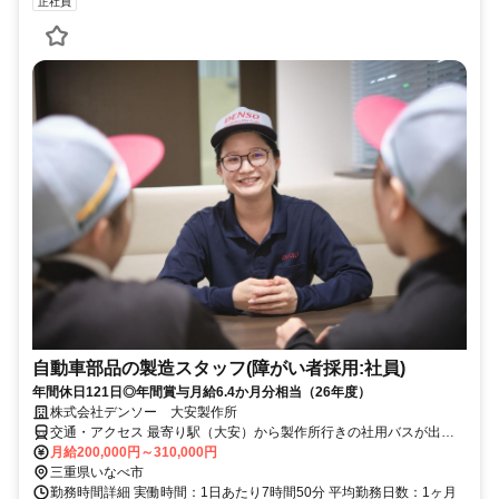
正社員
自動車部品の製造スタッフ(障がい者採用:社員)
年間休日121日◎年間賞与月給6.4か月分相当（26年度）
株式会社デンソー 大安製作所
交通・アクセス 最寄り駅（大安）から製作所行きの社用バスが出て
います。 「大安駅」から徒歩で約14分
月給200,000円～310,000円
三重県いなべ市
勤務時間詳細 実働時間：1日あたり7時間50分 平均勤務日数：1ヶ月