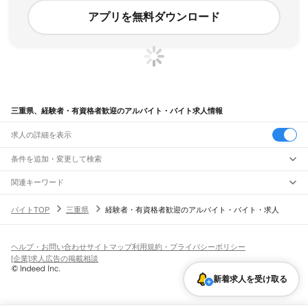
アプリを無料ダウンロード
三重県、経験者・有資格者歓迎のアルバイト・バイト求人情報
求人の詳細を表示
条件を追加・変更して検索
市区町村を追加・変更
関連キーワード
三重県 中卒歓迎
三重県 未経験歓迎
三重県 高校生歓迎 大学生歓迎
三重県
駅を追加・変更
バイトTOP
三重県
経験者・有資格者歓迎のアルバイト・バイト・求人
三重県 正社員 シニア歓迎
三重県 大学生歓迎
三重県
すべて
津市
四日市市
伊勢市
松阪市
桑名市
鈴鹿市
名張市
尾鷲市
亀山市
鳥羽市
熊野市
職種を追加・変更
JR関西本線(名古屋～亀山)
いなべ市
志摩市
伊賀市
桑名郡
員弁郡
三重郡
多気郡
度会郡
北牟婁郡
南牟婁郡
長島駅
桑名駅
朝日駅
富田駅
富田浜駅
四日市駅
南四日市駅
河原田駅
河曲駅
加佐登駅
飲食・フードサービス
ヘルプ・お問い合わせ
サイトマップ
利用規約・プライバシーポリシー
特徴を追加・変更
井田川駅
亀山駅
飲食・フードサービス
すべて
[企業]求人広告の掲載相談
ホールスタッフ
キッチンスタッフ
皿洗い・洗い場
精肉・鮮魚加工
給食調理
人気
JR関西本線(亀山～加茂)
雇用形態を追加・変更
新着求人を受け取る
パン屋（ベーカリー）
フードカウンター販売員
バー（BAR）・バーテンダー
日払いOK
高校生歓迎
学生歓迎
深夜の仕事
髪型・髪色自由
ひげOK
ネイルOK
亀山駅
関駅
加太駅
柘植駅
新堂駅
佐那具駅
伊賀上野駅
島ケ原駅
飲食店補助（開店・閉店準備）
飲食店（店長・マネージャー）
ピアスOK
アルバイト・パート
履歴書不要
オープニングスタッフ
留学生・外国人活躍中
都道府県を変更
営業・販売
JR紀勢本線
勤務期間
正社員