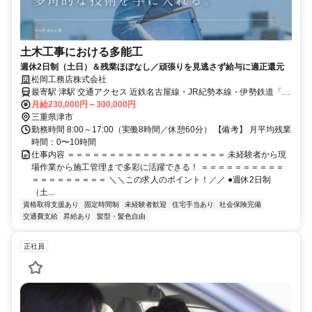
土木工事における多能工
週休2日制（土日）＆残業ほぼなし／頑張りを見逃さず給与に適正還元
松岡工務店株式会社
最寄駅 津駅 交通アクセス 近鉄名古屋線・JR紀勢本線・伊勢鉄道「津
月給230,000円～300,000円
駅」より徒歩3分 車通勤可
三重県津市
勤務時間 8:00～17:00（実働8時間／休憩60分） 【備考】 月平均残業
時間：0〜10時間
仕事内容 ＝＝＝＝＝＝＝＝＝＝＝＝＝＝＝＝＝＝＝ 未経験者から現
場作業から施工管理まで多彩に活躍できる！ ＝＝＝＝＝＝＝＝＝＝
＝＝＝＝＝＝＝＝＝ ＼＼この求人のポイント！／／ ●週休2日制
（土...
資格取得支援あり
固定時間制
未経験者歓迎
住宅手当あり
社会保険完備
交通費支給
昇給あり
髪型・髪色自由
正社員