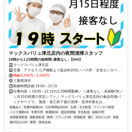
マックスバリュ津北店内の夜間清掃スタッフ
19時から3.25時間の短時間♪接客なし♪【044】
マックスバリュ津北店
交通・アクセス 江戸橋駅より徒歩約20分／バス停「文化センター
北」より徒歩3分／総合文化センター北側
時給1,200円～1,500円
三重県津市
勤務時間詳細 19:00～22:15
仕事内容 ＼19:00～22:15の3.25時間勤務／ ＼接客なし・未経験OK／
＼月15日程度の安定シフト／ マックスバリュ津北店内の食品売場バ
ックヤードで、 製造・加工終了後の清掃・洗浄作業をお...
制服あり
扶養内勤務OK
1日4時間以内OK
主婦・主夫歓迎
フリーター歓迎
バイク通勤OK
学歴不問
車通勤OK
固定時間制
学生歓迎
経験不問
未経験者歓迎
経験者歓迎
夜間
ブランクOK
長期歓迎
週2・3日からOK
深夜
週4日以上OK
髪型・髪色自由