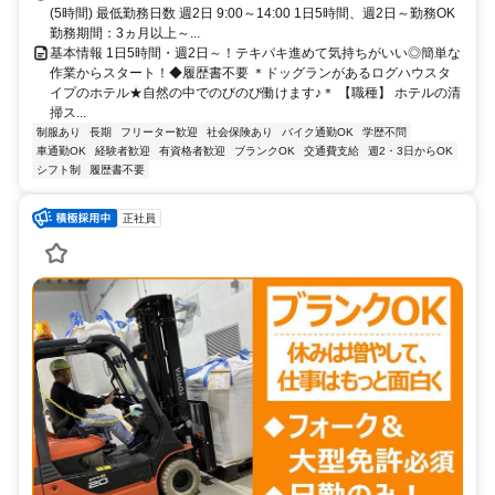
(5時間) 最低勤務日数 週2日 9:00～14:00 1日5時間、週2日～勤務OK
勤務期間：3ヵ月以上～...
基本情報 1日5時間・週2日～！テキパキ進めて気持ちがいい◎簡単な
作業からスタート！◆履歴書不要 ＊ドッグランがあるログハウスタ
イプのホテル★自然の中でのびのび働けます♪＊ 【職種】 ホテルの清
掃ス...
制服あり
長期
フリーター歓迎
社会保険あり
バイク通勤OK
学歴不問
車通勤OK
経験者歓迎
有資格者歓迎
ブランクOK
交通費支給
週2・3日からOK
シフト制
履歴書不要
正社員