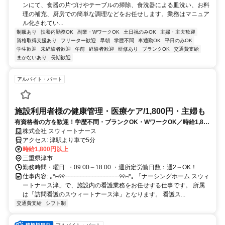
ンにて、食器の片づけやテーブルの掃除、食洗器による皿洗い、お料
理の補充、厨房での簡単な調理などをお任せします。業務はマニュア
ル化されてい...
制服あり
扶養内勤務OK
副業・WワークOK
土日祝のみOK
主婦・主夫歓迎
資格取得支援あり
フリーター歓迎
早朝
学歴不問
車通勤OK
平日のみOK
学生歓迎
未経験者歓迎
午前
経験者歓迎
研修あり
ブランクOK
交通費支給
まかないあり
長期歓迎
アルバイト・パート
施設利用者様の健康管理・医療ケア/1,800円・主婦も
有資格者の方を歓迎！学歴不問・ブランクOK・WワークOK／時給1,800
円・医療対応型施設での看護パート
株式会社 スウィートナース
アクセス: 津駅より車で5分
時給1,800円以上
三重県津市
勤務時間・曜日: ・09:00～18:00 ・週所定労働日数：週2～OK！
仕事内容: ｡*⑅୨୧┈┈┈┈┈┈┈┈┈୨୧⑅*｡ 「ナーシングホーム スウィ
ートナース津」で、施設内の看護業務をお任せする仕事です。 所属
は「訪問看護のスウィートナース津」となります。 看護ス...
交通費支給
シフト制