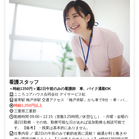
看護スタッフ
＜時給1350円＞週2日午前のみの看護師 車、バイク通勤OK
こころコアハウス合同会社 デイサービス虹
最寄駅 梅戸井駅 交通アクセス 「梅戸井駅」から車で9分 ・車・バイ
時給1,350円以上
ク通勤OK ・駐車場あり
三重県三重郡
勤務時間 09:00～12:15（実働3.25時間／休憩なし） ・月曜・金曜の
週2日勤務 ・その他、勤務可能な日があれば追加勤務も相談可能で
す。 【備考】 ・残業は基本的にありません。
仕事内容 ／ 週2日の午前のみで劇的改善に貢献！ 融通が利く働きや
すい環境で働こう！ ＼ 【この求人のポイント！】 ●時給1350円で昇