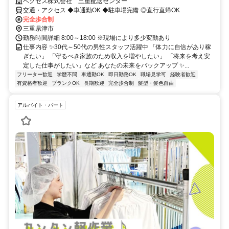
ベクセス株式会社 三重配送センター
交通・アクセス ◆車通勤OK ◆駐車場完備 ◎直行直帰OK
完全歩合制
三重県津市
勤務時間詳細 8:00～18:00 ※現場により多少変動あり
仕事内容 ✨30代～50代の男性スタッフ活躍中 「体力に自信があり稼
ぎたい」 「守るべき家族のため収入を増やしたい」 「将来を考え安
定した仕事がしたい」など あなたの未来をバックアップ ✨...
フリーター歓迎
学歴不問
車通勤OK
即日勤務OK
職場見学可
経験者歓迎
有資格者歓迎
ブランクOK
長期歓迎
完全歩合制
髪型・髪色自由
アルバイト・パート