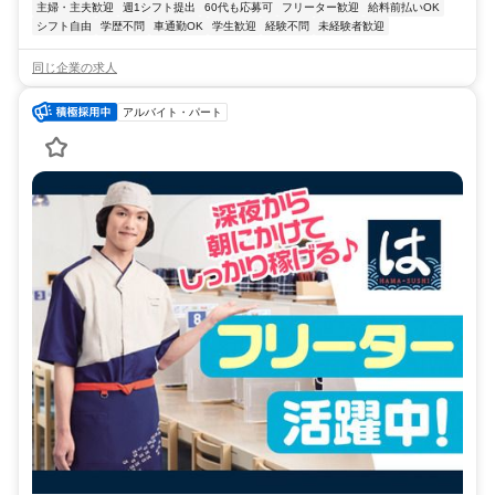
主婦・主夫歓迎
週1シフト提出
60代も応募可
フリーター歓迎
給料前払いOK
シフト自由
学歴不問
車通勤OK
学生歓迎
経験不問
未経験者歓迎
同じ企業の求人
アルバイト・パート