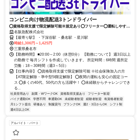
コンビニ向け物流配送3トンドライバー
⭕資格取得支援で限定解除可能※規定あり⭕フリーター⭕運転しやすい
3トン⭕週3日～20時～2時
名阪急配株式会社
【最寄り駅】 ・下深谷駅 ・桑名駅 ・星川駅
時給1,306円～1,425円
三重県桑名市
【勤務時間】 ■20:00～2:00（休憩0分） 【勤務について】 週3日以上
の勤務で 毎月シフトを作成していきます。 所定時間：6時間 週所定
労働：18～30時間（週3～5日）
【仕事内容】 ⭕資格取得支援で限定解除可能 ※社会保険加入の方
【AT限定解除・準中型5t限定解除】 ⭕夜間の運転も安心の固定コー
ス ⭕多くの40代、50代の方も活躍中！ ⭕未経験からチャレンジでき
る...
社員登用あり
副業・WワークOK
資格取得支援あり
フリーター歓迎
バイク通勤OK
学歴不問
車通勤OK
未経験者歓迎
経験者歓迎
有資格者歓迎
月1シフト提出
研修あり
制服貸与
ブランクOK
週2・3日からOK
シフト制
週4日以上OK
アルバイト・パート