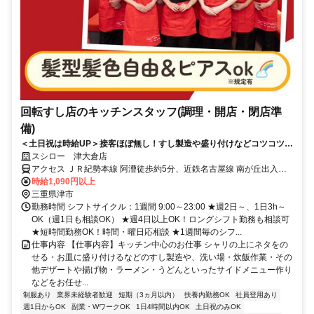
回転すし店のキッチンスタッフ(調理・開店・閉店準
備)
＜土日祝は時給UP＞接客ほぼ無し！すし製造や盛り付けなどコツコツ働
ける
スシロー 津大倉店
アクセス ＪＲ紀勢本線 阿漕徒歩約5分、近鉄名古屋線 南が丘出入口1
徒歩約23分、近鉄名古屋線 津新町徒歩約28分
時給1,090円以上
三重県津市
勤務時間 シフトサイクル：1週間 9:00～23:00 ★週2日～、1日3h～
OK（週1日も相談OK） ★週4日以上OK！ロングシフト勤務も相談可
★短時間勤務OK！時間・曜日応相談 ★1週間毎のシフ...
仕事内容 【仕事内容】キッチン中心のお仕事 シャリの上にネタをの
せる・お皿に盛り付けるなどのすし製造や、洗い場・炊飯作業・その
他デザートや揚げ物・ラーメン・うどんといったサイドメニュー作り
などをお任せ...
制服あり
業界未経験者歓迎
短期（3ヵ月以内）
扶養内勤務OK
社員登用あり
週1日からOK
副業・WワークOK
1日4時間以内OK
土日祝のみOK