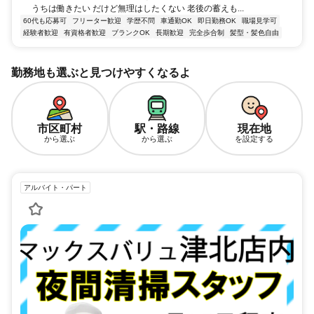
うちは働きたい だけど無理はしたくない 老後の蓄えも...
60代も応募可
フリーター歓迎
学歴不問
車通勤OK
即日勤務OK
職場見学可
経験者歓迎
有資格者歓迎
ブランクOK
長期歓迎
完全歩合制
髪型・髪色自由
勤務地も選ぶと見つけやすくなるよ
市区町村
駅・路線
現在地
から選ぶ
から選ぶ
を設定する
アルバイト・パート