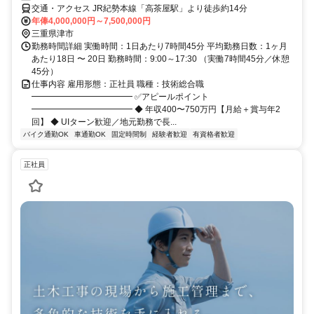
交通・アクセス JR紀勢本線「高茶屋駅」より徒歩約14分
年俸4,000,000円～7,500,000円
三重県津市
勤務時間詳細 実働時間：1日あたり7時間45分 平均勤務日数：1ヶ月
あたり18日 〜 20日 勤務時間：9:00～17:30 （実働7時間45分／休憩
45分）
仕事内容 雇用形態：正社員 職種：技術総合職
━━━━━━━━━━━━ ✅アピールポイント
━━━━━━━━━━━━ ◆ 年収400〜750万円【月給＋賞与年2
回】 ◆ UIターン歓迎／地元勤務で長...
バイク通勤OK
車通勤OK
固定時間制
経験者歓迎
有資格者歓迎
正社員