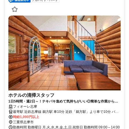
アルバイト・パート
ホテルの清掃スタッフ
1日5時間・週2日～！テキパキ進めて気持ちがいい◎簡単な作業からス
タート！◆履歴書不要
フィオーレ志摩
最寄駅 近鉄志摩線 鵜方駅 車10分 近鉄「鵜方駅」より車で10分 バス
停「立神口」より徒歩約13分
時給1,090円以上
三重県志摩市
勤務時間 勤務曜日 月,火,水,木,金,土,日,祝祭日 勤務時間 09:00～14:00