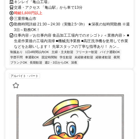
キンレイ「亀山工場」
交通・アクセス 「亀山駅」から車で13分
時給1,600円以上
三重県亀山市
勤務時間詳細 21:30～24:30（実働2.5~3h） ★深夜の短時間勤務 ※週
3日～勤務OK！
仕事内容 ✅お仕事内容 食品加工工場内でのオシゴト♪ ＜業務内容＞ ■
生産作業後の工場内清掃 ■機械洗浄業務 ■高圧洗浄機を使用して作業
などをお願いします！ 先輩スタッフの丁寧な指導あり！ カン...
制服あり
1日4時間以内OK
主婦・主夫歓迎
フリーター歓迎
バイク通勤OK
学歴不問
車通勤OK
固定時間制
学生歓迎
未経験者歓迎
経験者歓迎
夜間
ブランクOK
長期歓迎
週2・3日からOK
深夜
アルバイト・パート