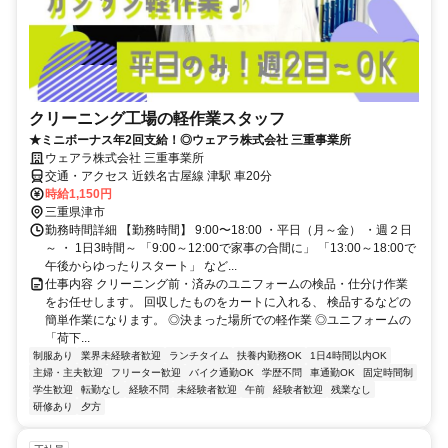
クリーニング工場の軽作業スタッフ
★ミニボーナス年2回支給！◎ウェアラ株式会社 三重事業所
ウェアラ株式会社 三重事業所
交通・アクセス 近鉄名古屋線 津駅 車20分
時給1,150円
三重県津市
勤務時間詳細 【勤務時間】 9:00〜18:00 ・平日（月～金） ・週２日
～ ・ 1日3時間～ 「9:00～12:00で家事の合間に」 「13:00～18:00で
午後からゆったりスタート」 など...
仕事内容 クリーニング前・済みのユニフォームの検品・仕分け作業
をお任せします。 回収したものをカートに入れる、 検品するなどの
簡単作業になります。 ◎決まった場所での軽作業 ◎ユニフォームの
「荷下...
制服あり
業界未経験者歓迎
ランチタイム
扶養内勤務OK
1日4時間以内OK
主婦・主夫歓迎
フリーター歓迎
バイク通勤OK
学歴不問
車通勤OK
固定時間制
学生歓迎
転勤なし
経験不問
未経験者歓迎
午前
経験者歓迎
残業なし
研修あり
夕方