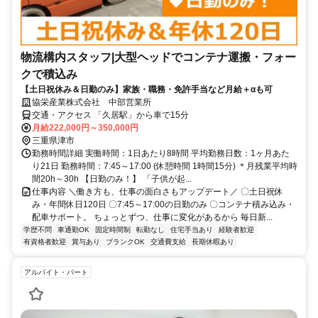
物流構内スタッフ|大型ヘッドでコンテナ運搬・フォー
クで積込み
【土日祝休み＆日勤のみ】家族・職務・免許手当など月給＋αも可
協栄産業株式会社 中部営業所
交通・アクセス 「久居駅」から車で15分
月給222,000円～350,000円
三重県津市
勤務時間詳細 実働時間：1日あたり8時間 平均勤務日数：1ヶ月あた
り21日 勤務時間：7:45～17:00 (休憩時間 1時間15分) ＊月残業平均時
間20h～30h 【日勤のみ！】 「子供が起...
仕事内容 ＼働き方も、仕事の面白さもアップデート／ 〇土日祝休
み・年間休日120日 〇7:45～17:00の日勤のみ 〇コンテナ積み込み・
配車サポート。 ちょっとずつ、仕事に変化があるから 毎日新...
学歴不問
車通勤OK
固定時間制
転勤なし
住宅手当あり
経験者歓迎
有資格者歓迎
賞与あり
ブランクOK
交通費支給
長期休暇あり
アルバイト・パート