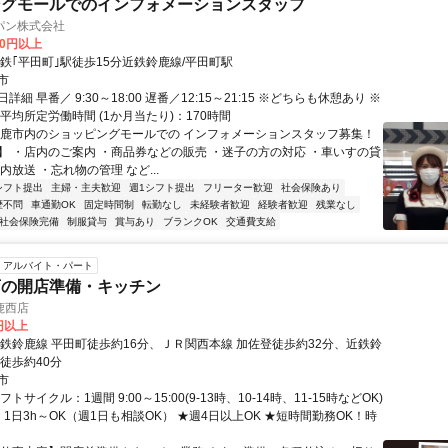
ングモールでのインフォメーションスタッフ
パン株式会社
00円以上
近鉄｢平田町｣駅徒歩15分近鉄鈴鹿線/平田町駅
市
細 早番／ 9:30～18:00 遅番／12:15～21:15 ※どちらも休憩あり ※
平均所定労働時間 (1か月当たり)：170時間
鈴鹿市内のショッピングモールでの インフォメーションスタッフ募集！
】 ・店内のご案内 ・商品券などの販売 ・迷子の方の対応 ・車いすの貸
内放送 ・忘れ物の管理 など...
シフト提出
主婦・主夫歓迎
週1シフト提出
フリーター歓迎
社会保険あり
歴不問
車通勤OK
固定時間制
転勤なし
未経験者歓迎
経験者歓迎
残業なし
社会保険完備
制服貸与
賞与あり
ブランクOK
交通費支給
アルバイト・パート
店の開店準備・キッチン
鹿西店
0円以上
近鉄鈴鹿線 平田町徒歩約16分、ＪＲ関西本線 加佐登徒歩約32分、近鉄鈴
徒歩約40分
市
トサイクル：1週間 9:00～15:00(9-13時、10-14時、11-15時などOK)
1日3h～OK（週1日も相談OK） ★週4日以上OK ★短時間勤務OK！時