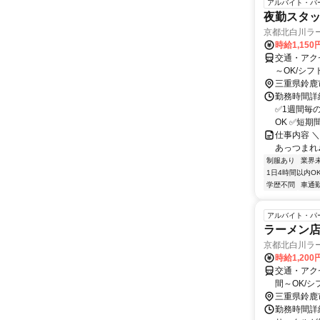
アルバイト・パ
夜勤スタ
京都北白川ラ
時給1,15
交通・アク
～OK/シ
三重県鈴鹿
勤務時間詳細
✅1週間毎
OK ✅短期間
仕事内容 ＼
あっつまれ♪ 
制服あり
業界
1日4時間以内O
学歴不問
車通勤
アルバイト・パ
ラーメン
京都北白川ラ
時給1,20
交通・アク
間～OK/
三重県鈴鹿
勤務時間詳細