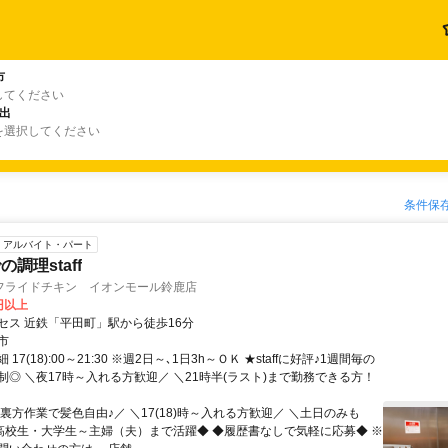
市
してください
出
を選択してください
条件保
アルバイト・パート
調理staff
フライドチキン イオンモール鈴鹿店
0円以上
セス 近鉄「平田町」駅から徒歩16分
市
17(18):00～21:30 ※週2日～､1日3h～ＯＫ ★staffに好評♪1週間毎の
制◎ ＼夜17時～入れる方歓迎／ ＼21時半(ラスト)まで勤務できる方！
裏方作業で髪色自由♪／ ＼17(18)時～入れる方歓迎／ ＼土日のみも
◆高校生・大学生～主婦（夫）まで活躍◆ ◆履歴書なしで気軽に応募◆ ※