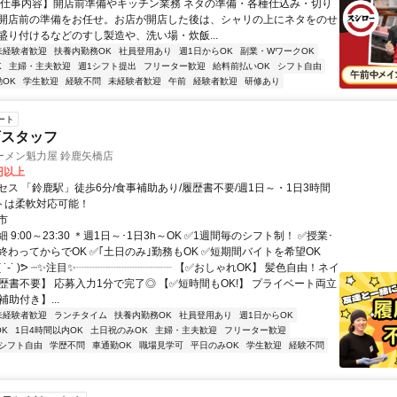
【仕事内容】開店前準備やキッチン業務 ネタの準備・各種仕込み・切り
開店前の準備をお任せ。お店が開店した後は、シャリの上にネタをのせ
盛り付けるなどのすし製造や、洗い場・炊飯...
未経験者歓迎
扶養内勤務OK
社員登用あり
週1日からOK
副業・WワークOK
K
主婦・主夫歓迎
週1シフト提出
フリーター歓迎
給料前払いOK
シフト自由
OK
学生歓迎
経験不問
未経験者歓迎
午前
経験者歓迎
研修あり
ート
店スタッフ
ーメン魁力屋 鈴鹿矢橋店
0円以上
セス 「鈴鹿駅」徒歩6分/食事補助あり/履歴書不要/週1日～・1日3時間
フトは柔軟対応可能！
市
 9:00～23:30 ＊週1日～･1日3h～OK ✅1週間毎のシフト制！ ✅授業･
終わってからでOK ✅｢土日のみ｣勤務もOK ✅短期間バイトを希望OK
( ˙-˙ )ᕗ ┈✨注目✨┈┈┈┈┈┈┈┈┈ 【✅おしゃれOK】 髪色自由！ネイ
履歴書不要】 応募入力1分で完了◎ 【✅短時間もOK!】 プライベート両立
補助付き】...
未経験者歓迎
ランチタイム
扶養内勤務OK
社員登用あり
週1日からOK
K
1日4時間以内OK
土日祝のみOK
主婦・主夫歓迎
フリーター歓迎
シフト自由
学歴不問
車通勤OK
職場見学可
平日のみOK
学生歓迎
経験不問