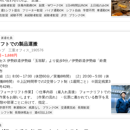
い合わせの方は、 店舗...
未経験者歓迎
扶養内勤務OK
副業・WワークOK
1日4時間以内OK
土日祝のみOK
週1シフト提出
フリーター歓迎
バイク通勤OK
シフト自由
学歴不問
車通勤OK
生歓迎
経験不問
未経験者歓迎
経験者歓迎
夕方
ブランクOK
派遣社員
リフトでの製品運搬
プ 三重オフィス_190576
円～1,688円
セス 伊勢鉄道伊勢線「玉垣駅」より徒歩9分／伊勢鉄道伊勢線「鈴鹿
で8分
市
［1］8:00～17:00（休憩60分／実働8時間） ［2］20:00～5:00（休
実働8時間） ※上記時間帯での2交替シフト制（1週間ごと） ※固定残業3
2時...
【フォークリフト作業】 ◇仕事内容 （雇入れ直後） フォークリフトでの
作業をお願いします。 ［作業の流れ］ ・伝票に書かれている数字を見
類や部署ごとに分けて、指定...
学歴不問
車通勤OK
残業なし
ブランクOK
交通費支給
長期歓迎
シフト制
長期休暇あり
週4日以上OK
員