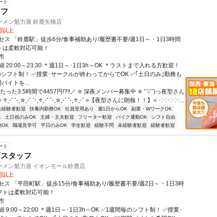
ート
ッフ
ーメン魁力屋 鈴鹿矢橋店
0円以上
セス 「鈴鹿駅」徒歩6分/食事補助あり/履歴書不要/週1日～・1日3時間
フトは柔軟対応可能！
市
 20:00～23:30 ＊週1日～･1日3h～OK ＊ラストまで入れる方歓迎！
のシフト制！ ✅授業･サークルが終わってからでOK ✅｢土日のみ｣勤務も
バイトを...
たった3.5時間で4457円!?!!／ ✮ 深夜メンバー募集中 ✮ ˘▽˘)っ夜型さん
♱⋰ ⋱✮⋰ ⋱♱⋰ ⋱✮⋰ ⋱♱⋰ ⭐【夜型さんに朗報！！】⭐ ･:･:･:･:･:...
未経験者歓迎
扶養内勤務OK
社員登用あり
週1日からOK
副業・WワークOK
K
土日祝のみOK
主婦・主夫歓迎
フリーター歓迎
バイク通勤OK
シフト自由
OK
職場見学可
平日のみOK
学生歓迎
経験不問
未経験者歓迎
経験者歓迎
ート
店スタッフ
ーメン魁力屋 イオンモール鈴鹿店
0円以上
セス 「平田町駅」徒歩15分/食事補助あり/履歴書不要/週2日～・1日3時
シフトは柔軟対応可能！
市
 9:00～22:00 ＊週1日～･1日3h～OK ✅1週間毎のシフト制！ ✅授業･