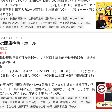
終わってからでOK ✅｢土日のみ｣勤務もOK ✅短期間バイトを希望OK
( ˙-˙ )ᕗ ┈✨注目✨┈┈┈┈┈┈┈┈┈ 【✅おしゃれOK】 髪色自由！ネイ
履歴書不要】 応募入力1分で完了◎ 【✅短時間もOK!】 プライベート両立
補助付き】...
チタイム
扶養内勤務OK
社員登用あり
週1日からOK
副業・WワークOK
K
土日祝のみOK
主婦・主夫歓迎
フリーター歓迎
バイク通勤OK
シフト自由
OK
職場見学可
平日のみOK
学生歓迎
経験不問
未経験者歓迎
午前
アルバイト・パート
店の開店準備・ホール
鹿西店
0円以上
近鉄鈴鹿線 平田町徒歩約16分、ＪＲ関西本線 加佐登徒歩約32分、近鉄鈴
徒歩約40分
市
トサイクル：1週間 9:00～15:00(9-13時、10-14時、11-15時などOK)
1日3h～OK（週1日も相談OK） ★週4日以上OK ★短時間勤務OK！時
【仕事内容】開店前準備やホール業務 お客さまをお迎えする開店前の準
ルセット・調味料の補充・湯呑の補充・清掃など）をお任せします。開
店されたお客さまのご案内や食事を終えた座...
未経験者歓迎
扶養内勤務OK
社員登用あり
週1日からOK
副業・WワークOK
K
主婦・主夫歓迎
週1シフト提出
フリーター歓迎
給料前払いOK
シフト自由
OK
学生歓迎
経験不問
未経験者歓迎
午前
経験者歓迎
研修あり