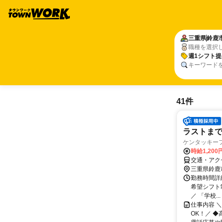
三重県
鈴鹿
職種を選択
週1シフト提
キーワード
41件
ラストまでの
ケンタッキー
時給1,20
交通・アク
三重県鈴鹿
勤務時間詳細 
希望シフト
／ 「学校...
仕事内容 ＼
OK！／ 