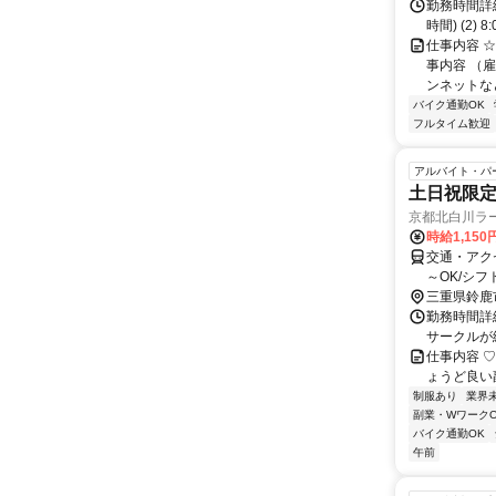
勤務時間詳細 
時間) (2) 8
仕事内容 
事内容 （
ンネットな
バイク通勤OK
フルタイム歓迎
アルバイト・パ
土日祝限
京都北白川ラ
時給1,15
交通・アク
～OK/シ
三重県鈴鹿
勤務時間詳細
サークルが
仕事内容 ♡
ょうど良い副業あ
制服あり
業界
副業・WワークO
バイク通勤OK
午前