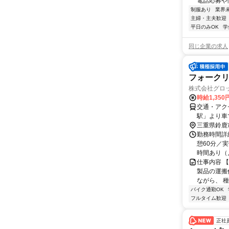
電話応募や問
制服あり
業界
主婦・主夫歓迎
平日のみOK
学
同じ企業の求人
フォーク
株式会社グロッ
時給1,350
交通・アク
駅」より車
三重県鈴鹿
勤務時間詳細 
憩60分／
時間あり（月4
仕事内容 
製品の運搬
ながら、 種
バイク通勤OK
フルタイム歓迎
正社