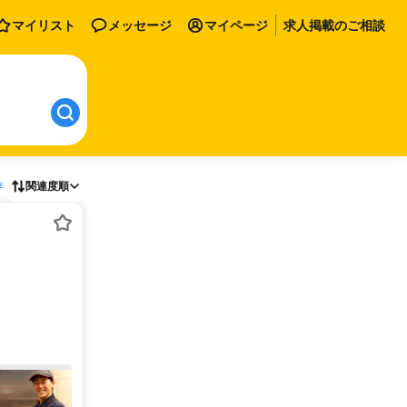
マイリスト
メッセージ
マイページ
求人掲載のご相談
存
関連度順