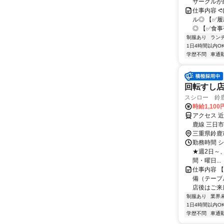
サークルが
仕事内容 ᕙ
ル◎ 【✅
◎ 【✅食事
制服あり
ラン
1日4時間以内O
学歴不問
車通勤
回転すし
スシロー 鈴
時給1,10
アクセス 
鹿線 三日市
三重県鈴鹿
勤務時間 シフ
★週2日～、
間・曜日...
仕事内容 
備（テーブ
店後はご来
制服あり
業界
1日4時間以内O
学歴不問
車通勤