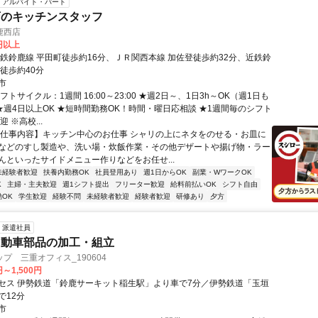
アルバイト・パート
店のキッチンスタッフ
鹿西店
0円以上
近鉄鈴鹿線 平田町徒歩約16分、ＪＲ関西本線 加佐登徒歩約32分、近鉄鈴
徒歩約40分
市
フトサイクル：1週間 16:00～23:00 ★週2日～、1日3h～OK（週1日も
 ★週4日以上OK ★短時間勤務OK！時間・曜日応相談 ★1週間毎のシフト
 ※高校...
【仕事内容】キッチン中心のお仕事 シャリの上にネタをのせる・お皿に
などのすし製造や、洗い場・炊飯作業・その他デザートや揚げ物・ラー
んといったサイドメニュー作りなどをお任せ...
未経験者歓迎
扶養内勤務OK
社員登用あり
週1日からOK
副業・WワークOK
K
主婦・主夫歓迎
週1シフト提出
フリーター歓迎
給料前払いOK
シフト自由
OK
学生歓迎
経験不問
未経験者歓迎
経験者歓迎
研修あり
夕方
派遣社員
自動車部品の加工・組立
プ 三重オフィス_190604
円～1,500円
セス 伊勢鉄道「鈴鹿サーキット稲生駅」より車で7分／伊勢鉄道「玉垣
で12分
市