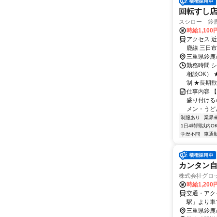
回転すし
スシロー 鈴
時給1,10
アクセス 
鹿線 三日市
三重県鈴鹿
勤務時間 シ
相談OK）
制 ★長期歓迎
仕事内容 
盛り付ける
メン・うど
制服あり
業界
1日4時間以内O
学歴不問
車通勤
カンタン
株式会社グロッ
時給1,200
交通・アク
駅」より車
三重県鈴鹿