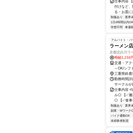
仕事内容 
付けなど、
る・お皿に
制服あり
業界
1日4時間以内O
学歴不問
車通勤
アルバイト・パ
ラーメン
京都北白川ラ
時給1,15
交通・アク
～OK/シ
三重県鈴鹿
勤務時間詳細
サークルが
仕事内容 ᕙ
ル◎ 【✅
◎ 【✅食事
制服あり
業界
副業・WワークO
バイク通勤OK
未経験者歓迎