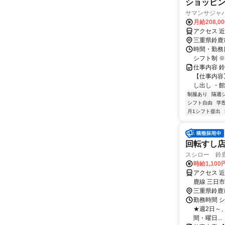
ショッピ
サマンサジャ
月給208,0
アクセス 
三重県鈴鹿
時間・勤務日詳
シフト制 ※
仕事内容 
【仕事内容
し出し ・館
制服あり
隔週
シフト自由
学
月1シフト提出
回転すし
スシロー 鈴
時給1,10
アクセス 
鹿線 三日市
三重県鈴鹿
勤務時間 シフ
★週2日～、
間・曜日...