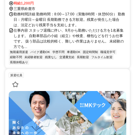
時給1,200円
三重県鈴鹿市
勤務時間詳細 勤務時間：8:00～17:00（実働8時間・休憩60分） 勤務
日：月曜日～金曜日 長期勤務できる方歓迎。残業が発生した場合
は、法定どおり残業手当を支給します。
仕事内容 スタッフ退職に伴い、9月から勤務いただける方を1名募集
します。 自動車部品の小組（組立）や検査、梱包などを行うお仕事
です。 扱う部品は比較的軽く、難しい作業はありません。 未経験の
方でも...
無期雇用派遣
バイク通勤OK
学歴不問
車通勤OK
固定時間制
職場見学可
経験不問
未経験者歓迎
残業なし
交通費支給
長期歓迎
フルタイム歓迎
長期休暇あり
派遣社員