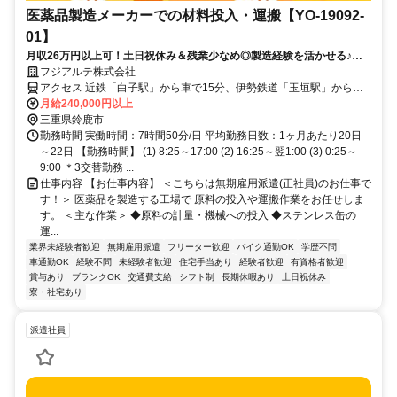
医薬品製造メーカーでの材料投入・運搬【YO-19092-
01】
月収26万円以上可！土日祝休み＆残業少なめ◎製造経験を活かせる♪寮
完備＆寮費補助あり！
フジアルテ株式会社
アクセス 近鉄「白子駅」から車で15分、伊勢鉄道「玉垣駅」から車
で8分
月給240,000円以上
三重県鈴鹿市
勤務時間 実働時間：7時間50分/日 平均勤務日数：1ヶ月あたり20日
～22日 【勤務時間】 (1) 8:25～17:00 (2) 16:25～翌1:00 (3) 0:25～
9:00 ＊3交替勤務 ...
仕事内容 【お仕事内容】 ＜こちらは無期雇用派遣(正社員)のお仕事で
す！＞ 医薬品を製造する工場で 原料の投入や運搬作業をお任せしま
す。 ＜主な作業＞ ◆原料の計量・機械への投入 ◆ステンレス缶の
運...
業界未経験者歓迎
無期雇用派遣
フリーター歓迎
バイク通勤OK
学歴不問
車通勤OK
経験不問
未経験者歓迎
住宅手当あり
経験者歓迎
有資格者歓迎
賞与あり
ブランクOK
交通費支給
シフト制
長期休暇あり
土日祝休み
寮・社宅あり
派遣社員