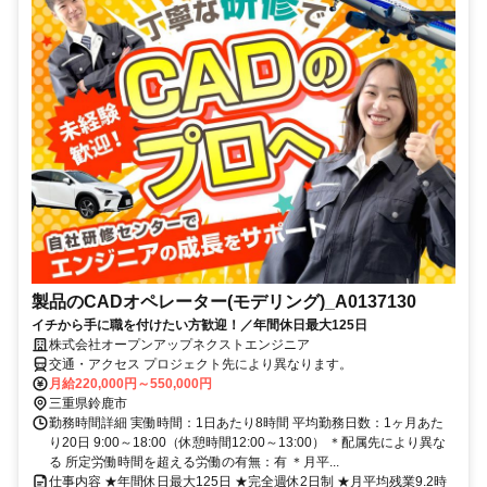
製品のCADオペレーター(モデリング)_A0137130
イチから手に職を付けたい方歓迎！／年間休日最大125日
株式会社オープンアップネクストエンジニア
交通・アクセス プロジェクト先により異なります。
月給220,000円～550,000円
三重県鈴鹿市
勤務時間詳細 実働時間：1日あたり8時間 平均勤務日数：1ヶ月あた
り20日 9:00～18:00（休憩時間12:00～13:00） ＊配属先により異な
る 所定労働時間を超える労働の有無：有 ＊月平...
仕事内容 ★年間休日最大125日 ★完全週休2日制 ★月平均残業9.2時