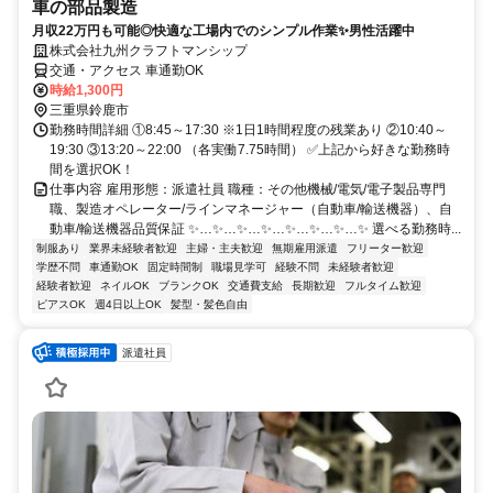
車の部品製造
月収22万円も可能◎快適な工場内でのシンプル作業✨男性活躍中
株式会社九州クラフトマンシップ
交通・アクセス 車通勤OK
時給1,300円
三重県鈴鹿市
勤務時間詳細 ①8:45～17:30 ※1日1時間程度の残業あり ②10:40～
19:30 ③13:20～22:00 （各実働7.75時間） ✅上記から好きな勤務時
間を選択OK！
仕事内容 雇用形態：派遣社員 職種：その他機械/電気/電子製品専門
職、製造オペレーター/ラインマネージャー（自動車/輸送機器）、自
動車/輸送機器品質保証 ✨…✨…✨…✨…✨…✨…✨…✨ 選べる勤務時...
制服あり
業界未経験者歓迎
主婦・主夫歓迎
無期雇用派遣
フリーター歓迎
学歴不問
車通勤OK
固定時間制
職場見学可
経験不問
未経験者歓迎
経験者歓迎
ネイルOK
ブランクOK
交通費支給
長期歓迎
フルタイム歓迎
ピアスOK
週4日以上OK
髪型・髪色自由
派遣社員