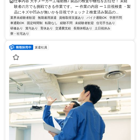
仕事内容 大手メーカー工場勤務♪ 製品の検査や梱包をお任せ！ 未経
験者の方でも挑戦できる作業です。 ー 作業の内容 ー 1.目視検査 ・製
品にキズや凹みが無いかを目視でチェック 2.検査済み製品の...
業界未経験者歓迎
無期雇用派遣
資格取得支援あり
バイク通勤OK
学歴不問
車通勤OK
固定時間制
転勤なし
経験不問
未経験者歓迎
住宅手当あり
研修あり
賞与あり
育休あり
交通費支給
長期休暇あり
土日祝休み
寮・社宅あり
派遣社員