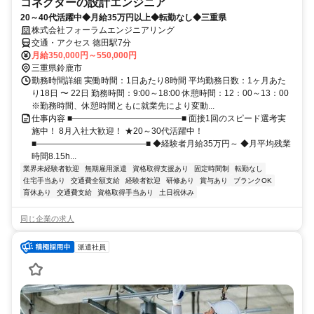
コネクターの設計エンジニア
20～40代活躍中◆月給35万円以上◆転勤なし◆三重県
株式会社フォーラムエンジニアリング
交通・アクセス 徳田駅7分
月給350,000円～550,000円
三重県鈴鹿市
勤務時間詳細 実働時間：1日あたり8時間 平均勤務日数：1ヶ月あた
り18日 〜 22日 勤務時間：9:00～18:00 休憩時間：12：00～13：00
※勤務時間、休憩時間ともに就業先により変動...
仕事内容 ■―――――――――――――■ 面接1回のスピード選考実
施中！ 8月入社大歓迎！ ★20～30代活躍中！
■―――――――――――――■ ◆経験者月給35万円～ ◆月平均残業
時間8.15h...
業界未経験者歓迎
無期雇用派遣
資格取得支援あり
固定時間制
転勤なし
住宅手当あり
交通費全額支給
経験者歓迎
研修あり
賞与あり
ブランクOK
育休あり
交通費支給
資格取得手当あり
土日祝休み
同じ企業の求人
派遣社員