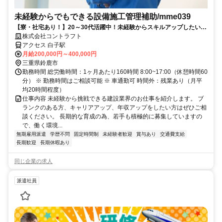
未経験からでもできる設備施工管理補助/mme039
【寮・社宅あり！】20～30代活躍中！未経験からスキルアップしたい方
を全面応援いたします！ ◎安定して長く働くことができる！建設業を支
株式会社コントラフト
えるお仕事です。
アクセス 白子駅
月給200,000円～400,000円
三重県鈴鹿市
勤務時間 総労働時間：1ヶ月あたり160時間 8:00~17:00（休憩時間60
分） ※ 勤務時間はご相談可能 ※ 車通勤可 時間外：残業あり（月平
均20時間程度）
仕事内容 未経験から挑戦できる建設業界のお仕事を紹介します。 ブ
ランクのある方、キャリアアップ、年収アップをしたい方はぜひご相
談ください。 長期的な育成の為、若手も積極的に募集していますの
で、働く環境...
無期雇用派遣
学歴不問
固定時間制
未経験者歓迎
賞与あり
交通費支給
長期歓迎
長期休暇あり
同じ企業の求人
派遣社員