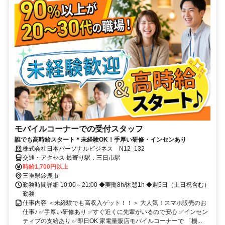
モバイルコーナーでの受付スタッフ
誰でも高時給スタート＊未経験OK！手厚い研修・インセンあり
株式会社日本パーソナルビジネス N12_132
交通・アクセス 最寄り駅：三日市駅
時給1,700円以上
三重県鈴鹿市
勤務時間詳細 10:00～21:00 ◆実働8h/休憩1h ◆週5日（土日祝含む）
勤務
仕事内容 ＜未経験でも高収入ゲット！！＞ 大人気！スマホ販売のお
仕事♪ ✅手厚い研修あり ✅すぐ近くに先輩がいるので安心 ✅インセン
ティブの支給あり ✅即日OK 家電量販店モバイルコーナーで 「機...