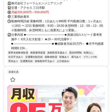
株式会社フォーラムエンジニアリング
交通・アクセス 三日市駅
月給350,000円～550,000円
三重県鈴鹿市
勤務時間詳細 実働時間：1日あたり8時間 平均勤務日数：1ヶ月あた
り18日 〜 22日 勤務時間：9:00～18:00 休憩時間：12：00～13：00
※勤務時間、休憩時間ともに就業先により変動...
仕事内容 ■―――――――――――――■ 面接1回のスピード選考実
施中！ 8月入社大歓迎！ ★20～30代活躍中！
■―――――――――――――■ ◆経験者月給35万円～ ◆月平均残業
時間8.15h...
業界未経験者歓迎
無期雇用派遣
資格取得支援あり
固定時間制
転勤なし
住宅手当あり
交通費全額支給
経験者歓迎
研修あり
賞与あり
ブランクOK
育休あり
交通費支給
資格取得手当あり
土日祝休み
派遣社員