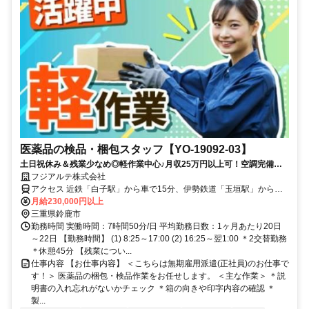
医薬品の検品・梱包スタッフ【YO-19092-03】
土日祝休み＆残業少なめ◎軽作業中心♪月収25万円以上可！空調完備の
医薬品工場で女性活躍中！寮費補助もあり♪
フジアルテ株式会社
アクセス 近鉄「白子駅」から車で15分、伊勢鉄道「玉垣駅」から車
で8分
月給230,000円以上
三重県鈴鹿市
勤務時間 実働時間：7時間50分/日 平均勤務日数：1ヶ月あたり20日
～22日 【勤務時間】 (1) 8:25～17:00 (2) 16:25～翌1:00 ＊2交替勤務
＊休憩45分 【残業につい...
仕事内容 【お仕事内容】 ＜こちらは無期雇用派遣(正社員)のお仕事で
す！＞ 医薬品の梱包・検品作業をお任せします。 ＜主な作業＞ ＊説
明書の入れ忘れがないかチェック ＊箱の向きや印字内容の確認 ＊
製...