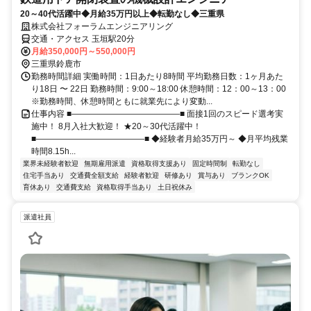
20～40代活躍中◆月給35万円以上◆転勤なし◆三重県
株式会社フォーラムエンジニアリング
交通・アクセス 玉垣駅20分
月給350,000円～550,000円
三重県鈴鹿市
勤務時間詳細 実働時間：1日あたり8時間 平均勤務日数：1ヶ月あた
り18日 〜 22日 勤務時間：9:00～18:00 休憩時間：12：00～13：00
※勤務時間、休憩時間ともに就業先により変動...
仕事内容 ■―――――――――――――■ 面接1回のスピード選考実
施中！ 8月入社大歓迎！ ★20～30代活躍中！
■―――――――――――――■ ◆経験者月給35万円～ ◆月平均残業
時間8.15h...
業界未経験者歓迎
無期雇用派遣
資格取得支援あり
固定時間制
転勤なし
住宅手当あり
交通費全額支給
経験者歓迎
研修あり
賞与あり
ブランクOK
育休あり
交通費支給
資格取得手当あり
土日祝休み
派遣社員