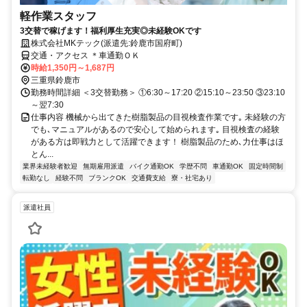
軽作業スタッフ
3交替で稼げます！福利厚生充実◎未経験OKです
株式会社MKテック(派遣先:鈴鹿市国府町)
交通・アクセス ＊車通勤ＯＫ
時給1,350円～1,687円
三重県鈴鹿市
勤務時間詳細 ＜3交替勤務＞ ①6:30～17:20 ②15:10～23:50 ③23:10
～翌7:30
仕事内容 機械から出てきた樹脂製品の目視検査作業です｡ 未経験の方
でも､マニュアルがあるので安心して始められます｡ 目視検査の経験
がある方は即戦力として活躍できます！ 樹脂製品のため､力仕事はほ
とん...
業界未経験者歓迎
無期雇用派遣
バイク通勤OK
学歴不問
車通勤OK
固定時間制
転勤なし
経験不問
ブランクOK
交通費支給
寮・社宅あり
派遣社員