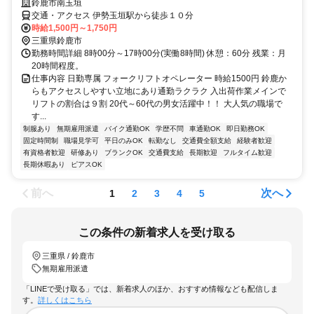
鈴鹿市南玉垣
交通・アクセス 伊勢玉垣駅から徒歩１０分
時給1,500円～1,750円
三重県鈴鹿市
勤務時間詳細 8時00分～17時00分(実働8時間) 休憩：60分 残業：月
20時間程度。
仕事内容 日勤専属 フォークリフトオペレーター 時給1500円 鈴鹿か
らもアクセスしやすい立地にあり通勤ラクラク 入出荷作業メインで
リフトの割合は９割 20代～60代の男女活躍中！！ 大人気の職場で
す...
制服あり
無期雇用派遣
バイク通勤OK
学歴不問
車通勤OK
即日勤務OK
固定時間制
職場見学可
平日のみOK
転勤なし
交通費全額支給
経験者歓迎
有資格者歓迎
研修あり
ブランクOK
交通費支給
長期歓迎
フルタイム歓迎
長期休暇あり
ピアスOK
前へ
次へ
1
2
3
4
5
この条件の新着求人を受け取る
三重県 / 鈴鹿市
無期雇用派遣
「LINEで受け取る」では、新着求人のほか、おすすめ情報なども配信しま
す。
詳しくはこちら