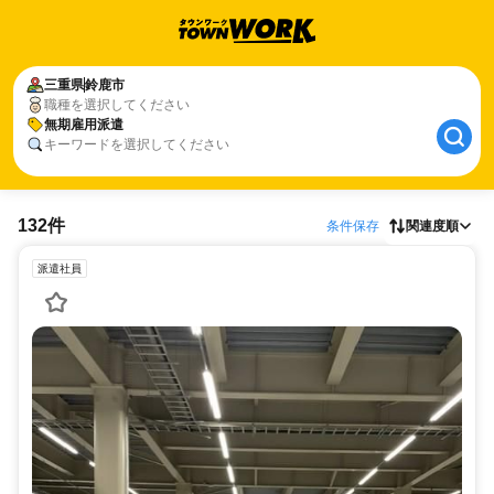
三重県
鈴鹿市
職種を選択してください
無期雇用派遣
キーワードを選択してください
132件
条件保存
関連度順
派遣社員