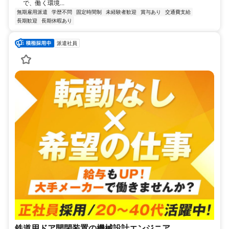
で、働く環境...
無期雇用派遣
学歴不問
固定時間制
未経験者歓迎
賞与あり
交通費支給
長期歓迎
長期休暇あり
派遣社員
鉄道用ドア開閉装置の機械設計エンジニア