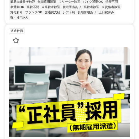
業界未経験者歓迎
無期雇用派遣
フリーター歓迎
バイク通勤OK
学歴不問
車通勤OK
経験不問
未経験者歓迎
住宅手当あり
経験者歓迎
有資格者歓迎
賞与あり
ブランクOK
交通費支給
シフト制
長期休暇あり
土日祝休み
寮・社宅あり
派遣社員