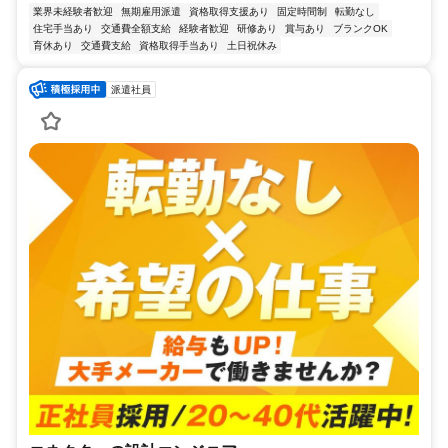
業界未経験者歓迎
無期雇用派遣
資格取得支援あり
固定時間制
転勤なし
住宅手当あり
交通費全額支給
経験者歓迎
研修あり
賞与あり
ブランクOK
育休あり
交通費支給
資格取得手当あり
土日祝休み
派遣社員