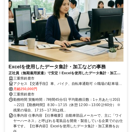
Excelを使用したデータ集計・加工などの事務
正社員（無期雇用派遣）で安定！Excelを使用したデータ集計・加工な
どの事務
三重県鈴鹿市
アクセス 【交通手段】 車、バイク、自転車通勤可 ☆職場の駐車場は
無料でご利用いただけます！近鉄名古屋線「白子駅」から車で15分伊
月給250,000円
勢鉄道伊勢線「玉垣駅」から車で8分
三重県鈴鹿市
勤務時間 実働時間：7時間45分/日 平均勤務日数：1ヶ月あたり20日
～22日 【勤務時間】 8:30～17:15（休憩 12:00～13:00 計60分） ※
残業の場合、17:15～17:30は残...
仕事内容 仕事内容 【仕事概要】 自動車部品メーカーで、主に「ワイ
ヤーハーネス」と呼ばれる電装品を開発・製造している企業でのお仕
事です。 【仕事内容】 Excelを使用したデータ集計・加工業務をお
任...