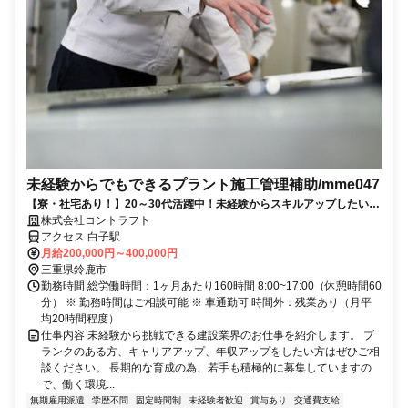
未経験からでもできるプラント施工管理補助/mme047
【寮・社宅あり！】20～30代活躍中！未経験からスキルアップしたい方
を全面応援いたします！ ◎安定して長く働くことができる！建設業を支
株式会社コントラフト
えるお仕事です。
アクセス 白子駅
月給200,000円～400,000円
三重県鈴鹿市
勤務時間 総労働時間：1ヶ月あたり160時間 8:00~17:00（休憩時間60
分） ※ 勤務時間はご相談可能 ※ 車通勤可 時間外：残業あり（月平
均20時間程度）
仕事内容 未経験から挑戦できる建設業界のお仕事を紹介します。 ブ
ランクのある方、キャリアアップ、年収アップをしたい方はぜひご相
談ください。 長期的な育成の為、若手も積極的に募集していますの
で、働く環境...
無期雇用派遣
学歴不問
固定時間制
未経験者歓迎
賞与あり
交通費支給