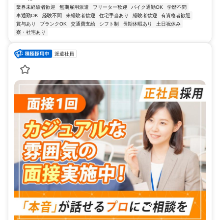
業界未経験者歓迎
無期雇用派遣
フリーター歓迎
バイク通勤OK
学歴不問
車通勤OK
経験不問
未経験者歓迎
住宅手当あり
経験者歓迎
有資格者歓迎
賞与あり
ブランクOK
交通費支給
シフト制
長期休暇あり
土日祝休み
寮・社宅あり
派遣社員