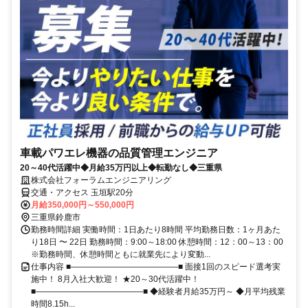
車載パワエレ機器の品質管理エンジニア
20～40代活躍中◆月給35万円以上◆転勤なし◆三重県
株式会社フォーラムエンジニアリング
交通・アクセス 玉垣駅20分
月給350,000円～550,000円
三重県鈴鹿市
勤務時間詳細 実働時間：1日あたり8時間 平均勤務日数：1ヶ月あた
り18日 〜 22日 勤務時間：9:00～18:00 休憩時間：12：00～13：00
※勤務時間、休憩時間ともに就業先により変動...
仕事内容 ■―――――――――――――■ 面接1回のスピード選考実
施中！ 8月入社大歓迎！ ★20～30代活躍中！
■―――――――――――――■ ◆経験者月給35万円～ ◆月平均残業
時間8.15h...