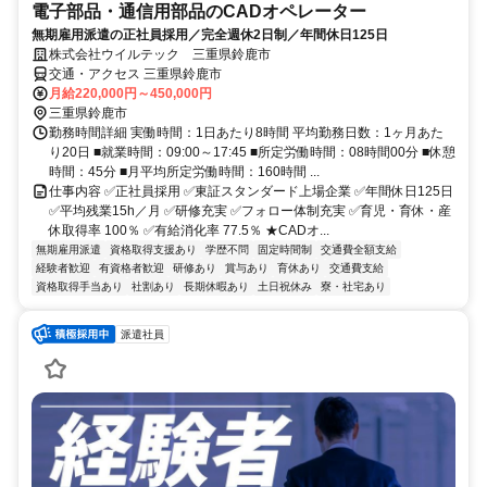
電子部品・通信用部品のCADオペレーター
無期雇用派遣の正社員採用／完全週休2日制／年間休日125日
株式会社ウイルテック 三重県鈴鹿市
交通・アクセス 三重県鈴鹿市
月給220,000円～450,000円
三重県鈴鹿市
勤務時間詳細 実働時間：1日あたり8時間 平均勤務日数：1ヶ月あた
り20日 ■就業時間：09:00～17:45 ■所定労働時間：08時間00分 ■休憩
時間：45分 ■月平均所定労働時間：160時間 ...
仕事内容 ✅正社員採用 ✅東証スタンダード上場企業 ✅年間休日125日
✅平均残業15h／月 ✅研修充実 ✅フォロー体制充実 ✅育児・育休・産
休取得率 100％ ✅有給消化率 77.5％ ★CADオ...
無期雇用派遣
資格取得支援あり
学歴不問
固定時間制
交通費全額支給
経験者歓迎
有資格者歓迎
研修あり
賞与あり
育休あり
交通費支給
資格取得手当あり
社割あり
長期休暇あり
土日祝休み
寮・社宅あり
派遣社員