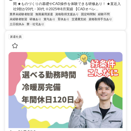
間 ★ものづくりの基礎やCAD操作を体験できる研修あり！ ★直近入
社9割が20代・30代 ※2025年8月実績 【CADオペレ...
業界未経験者歓迎
無期雇用派遣
資格取得支援あり
固定時間制
経験不問
未経験者歓迎
研修あり
賞与あり
育休あり
交通費支給
資格取得手当あり
土日祝休み
寮・社宅あり
派遣社員