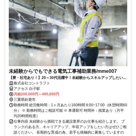
未経験からでもできる電気工事補助業務/mme007
【寮・社宅あり！】20～30代活躍中！未経験からスキルアップしたい方
を全面応援いたします！ ◎安定して長く働くことができる！建設業を支
株式会社コントラフト
えるお仕事です。
アクセス 白子駅
月給200,000円～400,000円
三重県鈴鹿市
勤務時間 総労働時間：1ヶ月あたり160時間 8:00~17:00（休憩時間60
分） ※ 勤務時間はご相談可能 ※ 車通勤可 時間外：残業あり（月平
均20時間程度）
仕事内容 未経験から挑戦できる建設業界のお仕事を紹介します。 ブ
ランクのある方、キャリアアップ、年収アップをしたい方はぜひご相
談ください。 長期的な育成の為、若手も積極的に募集していますの