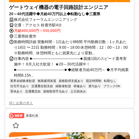
ゲートウェイ機器の電子回路設計エンジニア
20～40代活躍中◆月給40万円以上◆転勤なし◆三重県
株式会社フォーラムエンジニアリング
交通・アクセス 鈴鹿市駅4分
月給400,000円～550,000円
三重県鈴鹿市
勤務時間詳細 実働時間：1日あたり8時間 平均勤務日数：1ヶ月あた
り18日 〜 22日 勤務時間：9:00～18:00 休憩時間：12：00～13：00
※勤務時間、休憩時間ともに就業先により変動...
仕事内容 ■―――――――――――――■ 面接1回のスピード選考実
施中！ 8月入社大歓迎！ ★20～30代活躍中！
■―――――――――――――■ ◆経験者月給40万円～ ◆月平均残業
時間8.15h...
業界未経験者歓迎
無期雇用派遣
資格取得支援あり
固定時間制
転勤なし
住宅手当あり
交通費全額支給
経験者歓迎
研修あり
賞与あり
ブランクOK
育休あり
交通費支給
資格取得手当あり
土日祝休み
同じ企業の求人
派遣社員