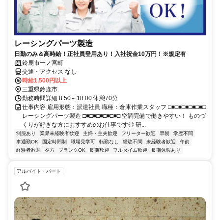
レーシングパーツ製造
日勤のみ＆高時給！正社員登用あり！入社祝金10万円！※規定有
鈴鹿市一ノ宮町
交通・アクセス なし
時給1,500円以上
三重県鈴鹿市
勤務時間詳細 8:50～18:00 休憩70分
仕事内容 雇用形態：派遣社員 職種：倉庫作業スタッフ □■□■□■□■□■□
レーシングパーツ製造 □■□■□■□■□■□ 空調完備で働きやすい！ ものづ
くりが好きな方におすすめのお仕事です◎ 研...
制服あり
業界未経験者歓迎
主婦・主夫歓迎
フリーター歓迎
早朝
学歴不問
車通勤OK
固定時間制
職場見学可
転勤なし
経験不問
未経験者歓迎
午前
経験者歓迎
夕方
ブランクOK
長期歓迎
フルタイム歓迎
長期休暇あり
アルバイト・パート