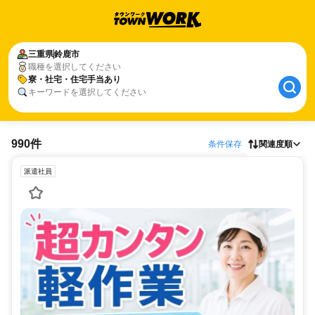
三重県
鈴鹿市
職種を選択してください
寮・社宅・住宅手当あり
キーワードを選択してください
990件
条件保存
関連度順
派遣社員