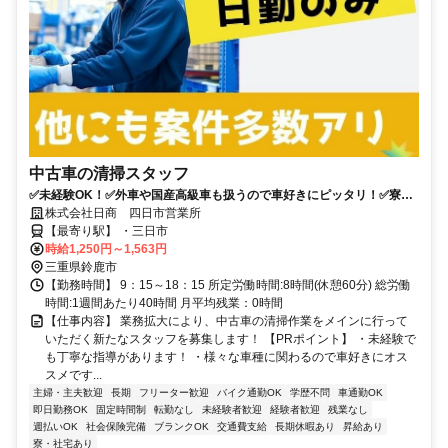
中古車の清掃スタッフ
✅未経験OK！✅外車や国産高級車も扱うので車好きにピッタリ！✅寮完
備✅週休2日
株式会社日商 四日市営業所
【最寄り駅】 ・三日市
時給1,250円～1,563円
三重県鈴鹿市
【勤務時間】 9：15～18：15 所定労働時間:8時間(休憩60分) 総労働
時間:1週間あたり40時間 月平均残業：0時間
【仕事内容】 業務拡大により、中古車の清掃作業をメインに行って
いただく新たなスタッフを募集します！ 【PRポイント】 ・未経験で
も丁寧な指導があります！ ・様々な車種に関わるので車好きにオス
スメです...
主婦・主夫歓迎
長期
フリーター歓迎
バイク通勤OK
学歴不問
車通勤OK
即日勤務OK
固定時間制
転勤なし
未経験者歓迎
経験者歓迎
残業なし
週払いOK
社会保険完備
ブランクOK
交通費支給
長期休暇あり
昇給あり
寮・社宅あり