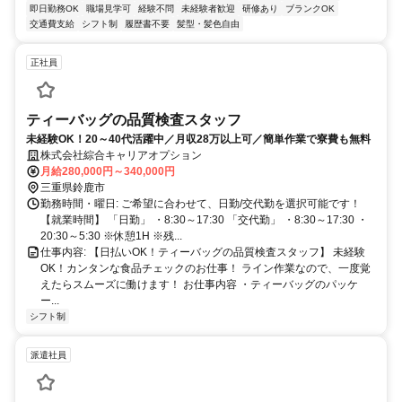
即日勤務OK
職場見学可
経験不問
未経験者歓迎
研修あり
ブランクOK
交通費支給
シフト制
履歴書不要
髪型・髪色自由
正社員
ティーバッグの品質検査スタッフ
未経験OK！20～40代活躍中／月収28万以上可／簡単作業で寮費も無料
株式会社綜合キャリアオプション
月給280,000円～340,000円
三重県鈴鹿市
勤務時間・曜日: ご希望に合わせて、日勤/交代勤を選択可能です！
【就業時間】 「日勤」 ・8:30～17:30 「交代勤」 ・8:30～17:30 ・
20:30～5:30 ※休憩1H ※残...
仕事内容: 【日払いOK！ティーバッグの品質検査スタッフ】 未経験
OK！カンタンな食品チェックのお仕事！ ライン作業なので、一度覚
えたらスムーズに働けます！ お仕事内容 ・ティーバッグのパッケ
ー...
シフト制
派遣社員