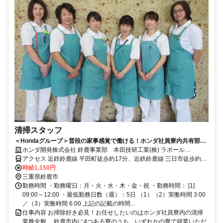
清掃スタッフ
＜Hondaグループ＞普段の家事感覚で働ける！ホンダ社員寮内共有部分
の簡単な清掃業務です
ホンダ開発株式会社 鈴鹿事業部 本田技研工業(株) ラポール
SUZUKA
アクセス 近鉄鈴鹿線 平田町徒歩約17分、近鉄鈴鹿線 三日市徒歩約40
分、ＪＲ関西本線 加佐登徒歩約41分
時給1,150円
三重県鈴鹿市
勤務時間 ・勤務曜日：月・火・水・木・金・祝 ・勤務時間： [1]
09:00～12:00 ・最低勤務日数（週）：5日 （1）（2）実働時間 3:00
／（3）実働時間 6:00 上記の記載の時間...
仕事内容 お掃除好き必見！お任せしたいのはホンダ社員寮内の清掃
業務全般。 鈴鹿市内に4つある寮のうち、いずれかの寮で就業いただ