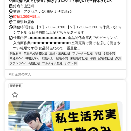
空調完備で夏でも快適に働けます◎シフト制なので平日休みもOK
鈴鹿市山辺町
交通・アクセス JR河曲駅より徒歩2分
時給1,300円以上
三重県鈴鹿市
勤務時間詳細 【１】7:00～16:00 【２】12:00～21:00 ☆休憩60分 ☆
シフト制 ☆勤務時間は上記どちらか選べます
仕事内容 □■□■□■□■□■□■□■□■□■□ 食品関係倉庫内でのピッキング、
入出庫作業 □■□■□■□■□■□■□■□■□■□ 空調完備で夏でも涼しく働きや
すい職場です◎ 食品関係なので、重量物...
制服あり
業界未経験者歓迎
主婦・主夫歓迎
フリーター歓迎
早朝
学歴不問
車通勤OK
職場見学可
転勤なし
経験不問
未経験者歓迎
午前
経験者歓迎
夕方
ブランクOK
長期歓迎
フルタイム歓迎
シフト制
同じ企業の求人
派遣社員