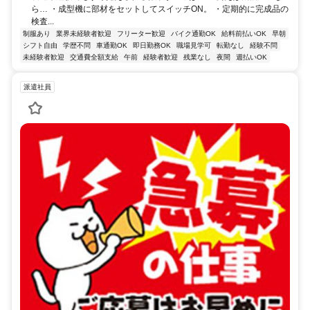
ら… ・成型機に部材をセットしてスイッチON。 ・定期的に完成品の
検査...
制服あり
業界未経験者歓迎
フリーター歓迎
バイク通勤OK
給料前払いOK
早朝
シフト自由
学歴不問
車通勤OK
即日勤務OK
職場見学可
転勤なし
経験不問
未経験者歓迎
交通費全額支給
午前
経験者歓迎
残業なし
夜間
週払いOK
派遣社員