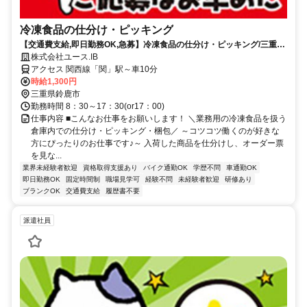
冷凍食品の仕分け・ピッキング
【交通費支給,即日勤務OK,急募】冷凍食品の仕分け・ピッキング/三重県
鈴鹿市
株式会社ユース.IB
アクセス 関西線「関」駅～車10分
時給1,300円
三重県鈴鹿市
勤務時間 8：30～17：30(or17：00)
仕事内容 ■こんなお仕事をお願いします！ ＼業務用の冷凍食品を扱う
倉庫内での仕分け・ピッキング・梱包／ ～コツコツ働くのが好きな
方にぴったりのお仕事です♪～ 入荷した商品を仕分けし、オーダー票
を見な...
業界未経験者歓迎
資格取得支援あり
バイク通勤OK
学歴不問
車通勤OK
即日勤務OK
固定時間制
職場見学可
経験不問
未経験者歓迎
研修あり
ブランクOK
交通費支給
履歴書不要
派遣社員