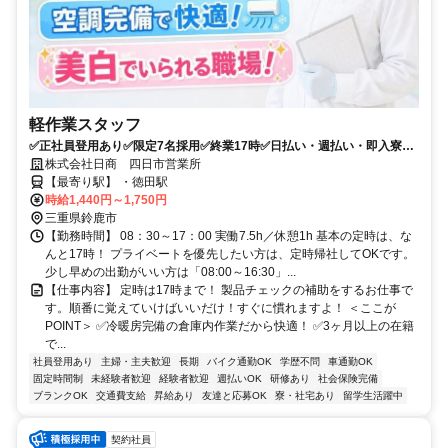
軽作業スタッフ
✅正社員登用あり✅限定7名採用✅終業17時✅日払い・週払い・即入寮
OK✅未経験100％
株式会社日商 四日市営業所
【最寄り駅】 ・徳田駅
時給1,440円～1,750円
三重県鈴鹿市
【勤務時間】 08：30～17：00 実働7.5h／休憩1h 基本の定時は、な
んと17時！ プライベートを優先したい方は、定時帰社してOKです。
少し早めの出勤がいい方は「08:00～16:30」...
【仕事内容】 定時は17時まで！ 製品チェックの補助をするお仕事で
す。順番に覚えていけばいいだけ！すぐに慣れますよ！ ＜ここが
POINT＞ ✅冷暖房完備の倉庫内作業だから快適！ ✅3ヶ月以上の在籍
で...
社員登用あり
主婦・主夫歓迎
長期
バイク通勤OK
学歴不問
車通勤OK
固定時間制
未経験者歓迎
経験者歓迎
週払いOK
研修あり
社会保険完備
ブランクOK
交通費支給
昇給あり
友達と応募OK
寮・社宅あり
留学生活躍中
契約社員