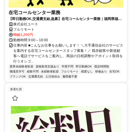
在宅コールセンター業務
【即日勤務OK,交通費支給,急募】在宅コールセンター業務｜福岡県福岡
市博多区
株式会社ユース
フルリモート
時給1,200円
勤務時間 9:00～18:00
仕事内容 ■こんなお仕事をお願いします！ ＼大手通信会社のサービス
を案内する在宅コールセンタースタッフ募集！／ 既存顧客や新規顧
客へ電話でサービスをご案内し、商談の日程調整やアポイント取得を
行うオシゴ...
業界未経験者歓迎
資格取得支援あり
学歴不問
即日勤務OK
固定時間制
職場見学可
経験不問
未経験者歓迎
フルリモート
残業なし
研修あり
在宅OK
ブランクOK
交通費支給
土日祝休み
履歴書不要
派遣社員