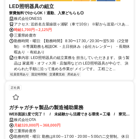
LED照明器具の組立
寮費無料で0からOK！通勤、入寮どちらも◎
株式会社ONESS
アクセス: 近鉄名古屋線鼓ヶ浦駅（車で10分） ※駅から送迎バスあり
※寮から無料送迎あり ※自転車・バイク・自動車通勤OK
時給1,700円～2,125円
三重県鈴鹿市
勤務時間・曜日: 【勤務時間】 8:30〜17:30／20:30〜翌5:30 （2交替
制） ※専属勤務も相談OK ・土日祝休み（会社カレンダー） ・長期休
暇あり ・有給あり
仕事内容: LED照明器具の組立業務を 担当していただきます。 扱う製
品は 家庭用・オフィス用・店舗用などの LED照明器具が中心で、 決
められた手順に沿って進める作業が メインです。 工程ごと...
社員登用あり
固定時間制
交通費支給
昇給あり
正社員
ガチャガチャ製品の製造補助業務
WEB面談1度で完了！ / 未経験から活躍できる環境＝工場 / 寮完備
♪引っ越しのお手伝いもいたします
株式会社OTA
月給320,000円～368,000円
三重県鈴鹿市
勤務時間・曜日: 勤務は8:00～17:00・20:00～5:00の二交替制。 休日