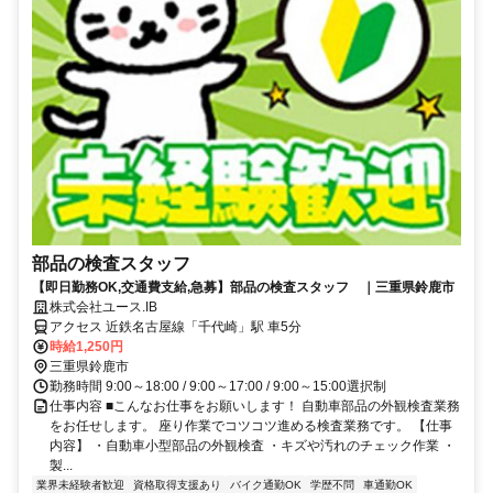
部品の検査スタッフ
【即日勤務OK,交通費支給,急募】部品の検査スタッフ ｜三重県鈴鹿市
株式会社ユース.IB
アクセス 近鉄名古屋線「千代崎」駅 車5分
時給1,250円
三重県鈴鹿市
勤務時間 9:00～18:00 / 9:00～17:00 / 9:00～15:00選択制
仕事内容 ■こんなお仕事をお願いします！ 自動車部品の外観検査業務
をお任せします。 座り作業でコツコツ進める検査業務です。 【仕事
内容】 ・自動車小型部品の外観検査 ・キズや汚れのチェック作業 ・
製...
業界未経験者歓迎
資格取得支援あり
バイク通勤OK
学歴不問
車通勤OK