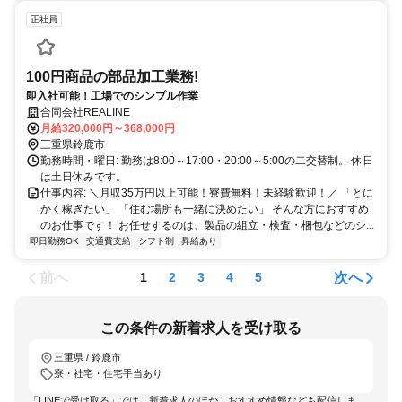
正社員
100円商品の部品加工業務!
即入社可能！工場でのシンプル作業
合同会社REALINE
月給320,000円～368,000円
三重県鈴鹿市
勤務時間・曜日: 勤務は8:00～17:00・20:00～5:00の二交替制。 休日
は土日休みです。
仕事内容: ＼月収35万円以上可能！寮費無料！未経験歓迎！／ 「とに
かく稼ぎたい」 「住む場所も一緒に決めたい」 そんな方におすすめ
のお仕事です！ お任せするのは、製品の組立・検査・梱包などのシ...
即日勤務OK
交通費支給
シフト制
昇給あり
前へ
次へ
1
2
3
4
5
この条件の新着求人を受け取る
三重県 / 鈴鹿市
寮・社宅・住宅手当あり
「LINEで受け取る」では、新着求人のほか、おすすめ情報なども配信しま