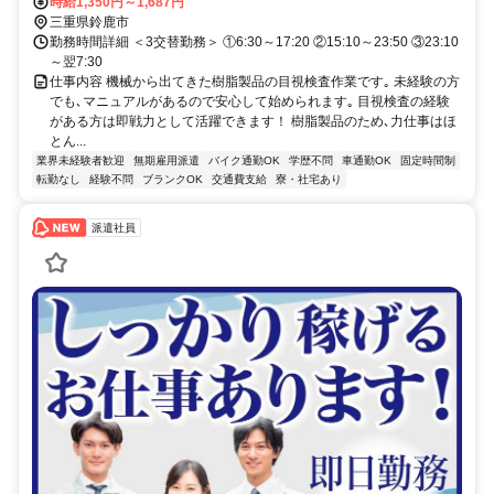
時給1,350円～1,687円
三重県鈴鹿市
勤務時間詳細 ＜3交替勤務＞ ①6:30～17:20 ②15:10～23:50 ③23:10
～翌7:30
仕事内容 機械から出てきた樹脂製品の目視検査作業です｡ 未経験の方
でも､マニュアルがあるので安心して始められます｡ 目視検査の経験
がある方は即戦力として活躍できます！ 樹脂製品のため､力仕事はほ
とん...
業界未経験者歓迎
無期雇用派遣
バイク通勤OK
学歴不問
車通勤OK
固定時間制
転勤なし
経験不問
ブランクOK
交通費支給
寮・社宅あり
派遣社員