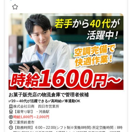
お菓子販売店の物流倉庫で管理者候補
✅20～40代が活躍できる✅高時給✅車通勤OK
株式会社日商 四日市営業所
【最寄り駅】 ・河曲駅
時給1,600円～2,000円
三重県鈴鹿市
【勤務時間】 6:00～22:00(シフト制※実働8時間) 所定労働時間：8時