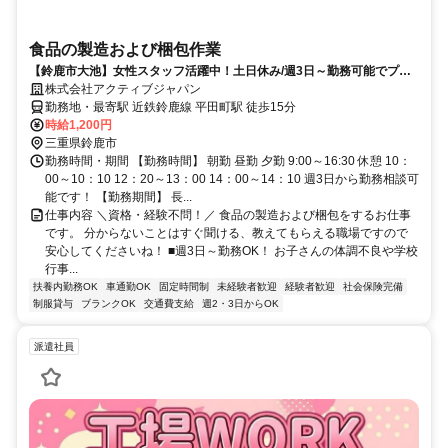
食品の製造および梱包作業
【鈴鹿市大池】女性スタッフ活躍中！土日休み/週3日～勤務可能でプラ
イベートとの両立も◎
株式会社アクティブジャパン
勤務地・最寄駅 近鉄鈴鹿線 平田町駅 徒歩15分
時給1,200円
三重県鈴鹿市
勤務時間・期間 【勤務時間】 朝勤 昼勤 夕勤 9:00～16:30 休憩 10：
00～10：10 12：20～13：00 14：00～14：10 週3日から勤務相談可
能です！ 【勤務期間】 長...
仕事内容 ＼資格・経験不問！／ 食品の製造および梱包をするお仕事
です。 分からないことはすぐ聞ける、教えてもらえる職場ですので
安心してくださいね！ ■週3日～勤務OK！ お子さんの体調不良や学校
行事...
扶養内勤務OK
車通勤OK
固定時間制
未経験者歓迎
経験者歓迎
社会保険完備
制服貸与
ブランクOK
交通費支給
週2・3日からOK
派遣社員