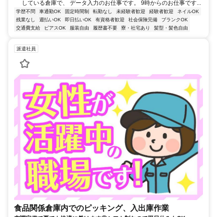
している倉庫で、 データ入力のお仕事です。 9時からのお仕事です...
学歴不問
車通勤OK
固定時間制
転勤なし
未経験者歓迎
経験者歓迎
ネイルOK
残業なし
週払いOK
即日払いOK
有資格者歓迎
社会保険完備
ブランクOK
交通費支給
ピアスOK
服装自由
履歴書不要
寮・社宅あり
髪型・髪色自由
派遣社員
食品関係倉庫内でのピッキング、入出庫作業