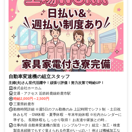
自動車変速機の組立スタッフ
主婦(夫)さん世代活躍中！頑張り評価！努力次第で時給UP！
株式会社ホーカム
交通・アクセス 近鉄鈴鹿線鈴鹿市駅
時給2,000円～2,500円
三重県鈴鹿市
勤務時間詳細 ※週5日のフル勤務のみ 上記時間でシフト制 ・土日祝
休みも可 ・GW休暇 ・夏季休暇 ・年末年始休暇 ※社内カレンダーに
準ずる。 長期休暇も しっかり取得！ お友達や家族との時...
仕事内容 自動車変速機の製造（シンプルワーク）組立・加工・検査
製造未経験でもすぐ覚えられる作業がいっぱい！ 例えば機械加工な