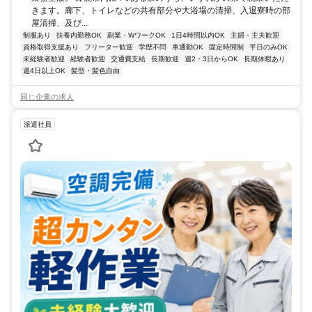
きます。廊下、トイレなどの共有部分や大浴場の清掃、入退寮時の部
屋清掃、及び...
制服あり
扶養内勤務OK
副業・WワークOK
1日4時間以内OK
主婦・主夫歓迎
資格取得支援あり
フリーター歓迎
学歴不問
車通勤OK
固定時間制
平日のみOK
未経験者歓迎
経験者歓迎
交通費支給
長期歓迎
週2・3日からOK
長期休暇あり
週4日以上OK
髪型・髪色自由
同じ企業の求人
派遣社員