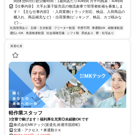
間(休憩60分) 総労働時間：1週間あたり40時間 月平均残業：40時間
【仕事内容】 大手お菓子販売店の物流倉庫で管理者候補を募集しま
す！ 【主な仕事内容】 ・入荷業務(トラック対応、検品、入荷商品の
棚入れ、商品補充など) ・出荷業務(ピッキング、検品、カゴ積みな
ど) ...
社員登用あり
主婦・主夫歓迎
フリーター歓迎
学歴不問
車通勤OK
経験者歓迎
週払いOK
有資格者歓迎
社会保険完備
シフト制
昇給あり
寮・社宅あり
派遣社員
軽作業スタッフ
3交替で稼げます！福利厚生充実◎未経験OKです
株式会社MKテック(派遣先:鈴鹿市国府町)
交通・アクセス ＊車通勤ＯＫ