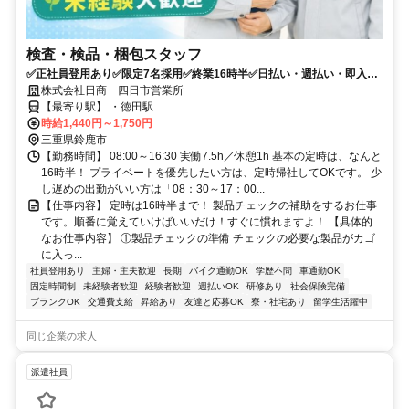
検査・検品・梱包スタッフ
✅正社員登用あり✅限定7名採用✅終業16時半✅日払い・週払い・即入寮
OK✅未経験100％
株式会社日商 四日市営業所
【最寄り駅】 ・徳田駅
時給1,440円～1,750円
三重県鈴鹿市
【勤務時間】 08:00～16:30 実働7.5h／休憩1h 基本の定時は、なんと
16時半！ プライベートを優先したい方は、定時帰社してOKです。 少
し遅めの出勤がいい方は「08：30～17：00...
【仕事内容】 定時は16時半まで！ 製品チェックの補助をするお仕事
です。順番に覚えていけばいいだけ！すぐに慣れますよ！ 【具体的
なお仕事内容】 ①製品チェックの準備 チェックの必要な製品がカゴ
に入っ...
社員登用あり
主婦・主夫歓迎
長期
バイク通勤OK
学歴不問
車通勤OK
固定時間制
未経験者歓迎
経験者歓迎
週払いOK
研修あり
社会保険完備
ブランクOK
交通費支給
昇給あり
友達と応募OK
寮・社宅あり
留学生活躍中
同じ企業の求人
派遣社員