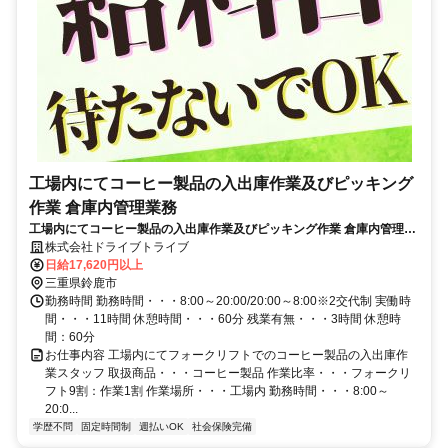
工場内にてコーヒー製品の入出庫作業及びピッキング
作業 倉庫内管理業務
工場内にてコーヒー製品の入出庫作業及びピッキング作業 倉庫内管理業
務/週払いOK/学歴不問/社会保険完備/鈴鹿市
株式会社ドライブトライブ
日給17,620円以上
三重県鈴鹿市
勤務時間 勤務時間・・・8:00～20:00/20:00～8:00※2交代制 実働時
間・・・11時間 休憩時間・・・60分 残業有無・・・3時間 休憩時
間：60分
お仕事内容 工場内にてフォークリフトでのコーヒー製品の入出庫作
業スタッフ 取扱商品・・・コーヒー製品 作業比率・・・フォークリ
フト9割：作業1割 作業場所・・・工場内 勤務時間・・・8:00～
20:0...
学歴不問
固定時間制
週払いOK
社会保険完備