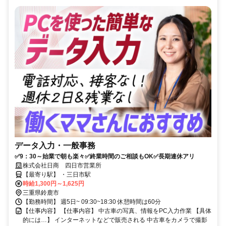
データ入力・一般事務
✅9：30～始業で朝も楽々✅終業時間のご相談もOK✅長期連休アリ
株式会社日商 四日市営業所
【最寄り駅】 ・三日市駅
時給1,300円～1,625円
三重県鈴鹿市
【勤務時間】 週5日~ 09:30~18:30 休憩時間は60分
【仕事内容】 【仕事内容】 中古車の写真、情報をPC入力作業 【具体
的には…】 インターネットなどで販売される 中古車をカメラで撮影