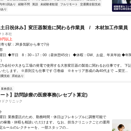
与年1回あり
経験不問
英語
未経験者歓迎
フルリモート
交通費全額支給
修あり
土日祝休み】変圧器製造に関わる作業員 / 木材加工作業員
サト本社
00円以上
クセス: 最寄り駅：JR多気駅から車で7分
郡
日: ◆平日 8：30～17：00（昼休憩45分） ◆休暇：GW、お盆、年末年始 ◆年
度）
 電力会社や大きな工場の発電で使用する大形変圧器の製造に関わるお仕事です。 下
いたします。 ※原則立ち仕事です ①巻線 ※キャリア形成の為40代まで →変圧...
通費支給
昇給あり
業務委託
ート】訪問診療の医療事務(レセプト算定)
ウドクリニック
ト
曜日: 業務委託のため、勤務時間・休日はフレキシブルに調整可能で
祝の稼働・休暇も相談いただけます。 なお、担当クリニックごとの運用
定ルールのレクチャーを、一部スタッフの...