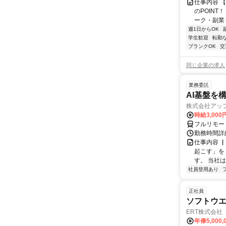
仕事内容 
のPOINT
ーク・副業も
週1日からOK
学生歓迎
転勤
ブランクOK
交
同じ企業の求人
業務委託
AI基盤を
株式会社アッ
時給3,000
フルリモー
勤務時間詳
仕事内容 
起こす」を
す。 当社
社員登用あり
正社員
ソフトウ
ERT株式会社
年俸5,000