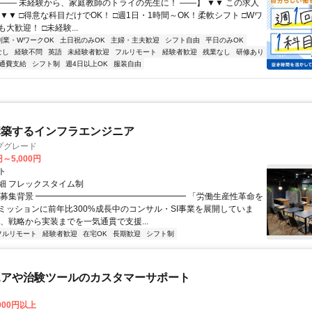
【―― 未経験から、家庭教師のトライの先生に！ ――】 ▼▼ この求人
！ ▼▼ □得意な科目だけでOK！ □週1日・1時間～OK！柔軟シフト □Wワ
大歓迎！ □未経験...
副業・WワークOK
土日祝のみOK
主婦・主夫歓迎
シフト自由
平日のみOK
なし
経験不問
英語
未経験者歓迎
フルリモート
経験者歓迎
残業なし
研修あり
通費支給
シフト制
週4日以上OK
服装自由
構築するインフラエンジニア
プグレード
円～5,000円
ト
細 フレックスタイム制
▏募集背景 ━━━━━━━━━━━━━━━━━━ 「労働生産性革命を
ミッションに前年比300%成長中のコンサル・SI事業を展開していま
は、戦略から実装までを一気通貫で支援...
フルリモート
経験者歓迎
在宅OK
長期歓迎
シフト制
エアや治験ツールのカスタマーサポート
,000円以上