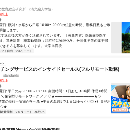
師
光教育総合研究所 (清光編入学院)
0円以上
ト
日: 原則：水曜から日曜 10:00〜20:00の任意の時間、勤務日数もご希
調整します。
 大学退官後の方が多く活躍されています。 【募集内容】医歯薬獣医学
験、進級対策 非常勤講師 ：現在特に物理化学、分析化学等の薬学部
ができる方を募集しています。大学退官後...
シフト自由
フルリモート
ート
チングサービスのインサイドセールス(フルリモート勤務)
standards
0円以上
ト
日: 平日のみ 9：00～18：00 実働時間：1日あたり8時間 休憩1時間
＼＼在宅型リモートワーク ／／ ◇★───────────────★◇
提案営業の基礎～実践が学べる ●平日のみ週5で土日はゆっくり◎ ●社員登用
★───────...
固定時間制
フルリモート
在宅OK