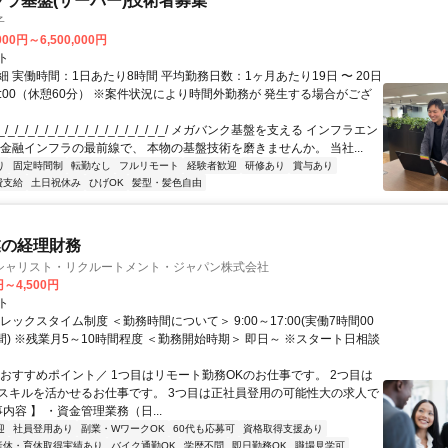
フラ基盤(サーバー)技術者募集
子
000円～6,500,000円
ト
 実働時間：1日あたり8時間 平均勤務日数：1ヶ月あたり19日 〜 20日
18:00（休憩60分） ※案件状況により時間外勤務が 発生する場合がござ
/_/_/_/_/_/_/_/_/_/_/_/_/_/_/_/_/ メガバンク基盤を支える インフラエン
 金融インフラの最前線で、 本物の基盤技術を磨きませんか。 当社...
り
固定時間制
転勤なし
フルリモート
経験者歓迎
研修あり
賞与あり
費支給
土日祝休み
ひげOK
髪型・髪色自由
業の経理財務
シャリスト・リクルートメント・ジャパン株式会社
円～4,500円
ト
レックスタイム制度 ＜勤務時間について＞ 9:00～17:00(実働7時間00
間) ※残業月5～10時間程度 ＜勤務開始時期＞ 即日～ ※スタート日相談
＼おすすめポイント／ 1つ目はリモート勤務OKのお仕事です。 2つ目は
スキルを活かせるお仕事です。 3つ目は正社員登用の可能性大の求人で
事内容 】 ・資金管理業務（日...
迎
社員登用あり
副業・WワークOK
60代も応募可
資格取得支援あり
産休・育休取得実績あり
バイク通勤OK
学歴不問
即日勤務OK
職場見学可