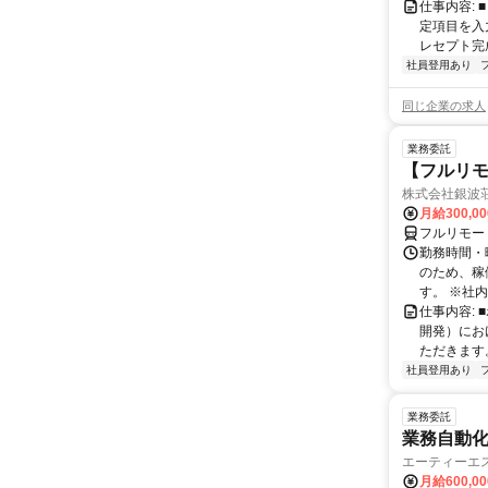
仕事内容:
定項目を入
レセプト完
社員登用あり
同じ企業の求人
業務委託
【フルリモ
株式会社銀波
月給300,0
フルリモー
勤務時間・曜
のため、稼
す。 ※社内
仕事内容:
開発）にお
ただきます。
社員登用あり
業務委託
業務自動化
エーティーエ
月給600,0