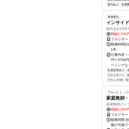
賞与あり
交通
業務委託
インサイ
株式会社DREA
時給1,700
フルリモー
勤務時間詳細
1年
仕事内容 ─
円〜370
ージングなし
社員登用あり
フルリモート
ブランクOK
交
アルバイト・パ
家庭教師・
家庭教師のト
時給1,800
フルリモー
勤務時間 
整が可能で