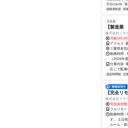
平日のみOK
賞
経験者歓迎
研
正社員
【製造業 
株式会社シモ
月給185,0
ア
三重県多気
勤務時間・曜
（2026年
仕事内容:
応じて配属
固定時間制
交
【完全リモ
株式会社クラ
完全歩合制
フルリモー
勤務時間・
す。 土日
ルール・算