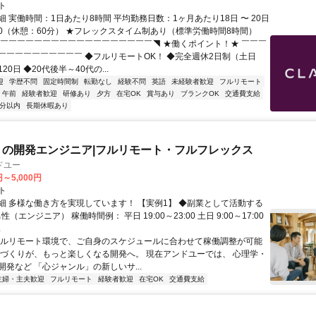
ト
 実働時間：1日あたり8時間 平均勤務日数：1ヶ月あたり18日 〜 20日
8:00（休憩：60分） ★フレックスタイム制あり（標準労働時間8時間）
◤￣￣￣￣￣￣￣￣￣￣￣￣￣￣￣￣￣￣◥ ★働くポイント！★ ￣￣￣
￣￣￣￣￣￣￣￣￣￣ ◆フルリモートOK！ ◆完全週休2日制（土日
20日 ◆20代後半～40代の...
迎
学歴不問
固定時間制
転勤なし
経験不問
英語
未経験者歓迎
フルリモート
午前
経験者歓迎
研修あり
夕方
在宅OK
賞与あり
ブランクOK
交通費支給
5分以内
長期休暇あり
リの開発エンジニア|フルリモート・フルフレックス
ドユー
円～5,000円
ト
細 多様な働き方を実現しています！ 【実例1】 ◆副業として活動する
性（エンジニア） 稼働時間例： 平日 19:00～23:00 土日 9:00～17:00
.
フルリモート環境で、ご自身のスケジュールに合わせて稼働調整が可能
ノづくりが、もっと楽しくなる開発へ。 現在アンドユーでは、 心理学・
開発など 「心ジャンル」の新しいサ...
主婦・主夫歓迎
フルリモート
経験者歓迎
在宅OK
交通費支給