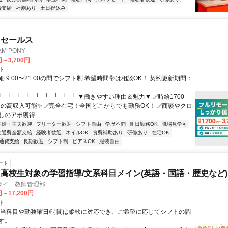
費支給
社割あり
土日祝休み
ドセールス
M PONY
円～3,700円
ト
 9:00〜21:00の間でシフト制 希望時間帯は相談OK！ 契約更新期間：
┘─┘─┘─┘─┘─┘─┘─┘─┘ ▼働きやすい理由＆魅力▼ ✅時給1700
0円の高収入可能✨ ✅完全在宅！全国どこからでも勤務OK！ ✅商談やクロ
のアポ獲得...
主婦・主夫歓迎
フリーター歓迎
シフト自由
学歴不問
即日勤務OK
職場見学可
交通費全額支給
経験者歓迎
ネイルOK
食費補助あり
研修あり
在宅OK
通費支給
長期歓迎
シフト制
ピアスOK
服装自由
ート
高校生対象の学習指導/文系科目メイン(英語・国語・歴史など)
ライ 教師管理部
円～17,200円
ト
担当科目や勤務曜日/時間は柔軟に対応でき、ご希望に応じてシフトの調
す。