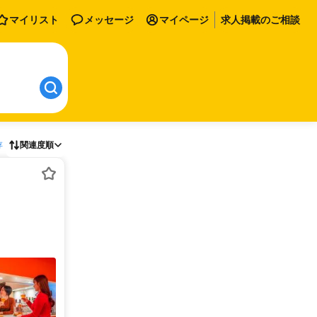
マイリスト
メッセージ
マイページ
求人掲載のご相談
存
関連度順