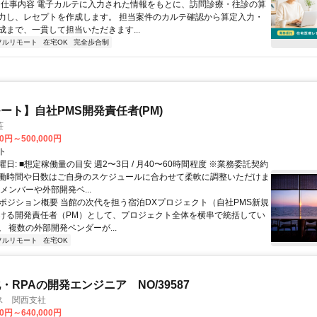
 ■ 仕事内容 電子カルテに入力された情報をもとに、訪問診療・往診の算
力し、レセプトを作成します。 担当案件のカルテ確認から算定入力・
成まで、一貫して担当いただきます...
フルリモート
在宅OK
完全歩合制
ート】自社PMS開発責任者(PM)
荘
00円～500,000円
ト
日: ■想定稼働量の目安 週2〜3日 / 月40〜60時間程度 ※業務委託契約
働時間や日数はご自身のスケジュールに合わせて柔軟に調整いただけま
メンバーや外部開発ベ...
 ■ポジション概要 当館の次代を担う宿泊DXプロジェクト（自社PMS新規
ける開発責任者（PM）として、プロジェクト全体を横串で統括してい
 複数の外部開発ベンダーが...
フルリモート
在宅OK
・RPAの開発エンジニア NO/39587
ス 関西支社
00円～640,000円