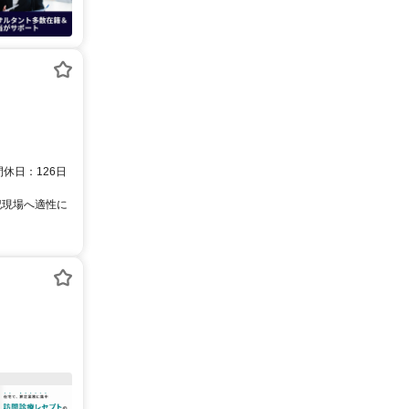
間休日：126日
記現場へ適性に