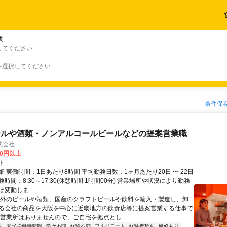
駅
してください
を選択してください
条件保
ールや酒類・ノンアルコールビールなどの提案営業職
式会社
00円以上
ト
 実働時間：1日あたり8時間 平均勤務日数：1ヶ月あたり20日 〜 22日
時間：8:30～17:30(休憩時間 1時間00分) 営業場所や状況により勤務
変動しま...
海外のビールや酒類、国産のクラフトビールや飲料を輸入・製造し、卸
る会社の商品を大阪を中心に近畿地方の飲食店等に提案営業する仕事で
や営業所はありませんので、ご自宅を拠点とし...
迎
変形労働時間制
学歴不問
経験不問
フルリモート
経験者歓迎
研修あり