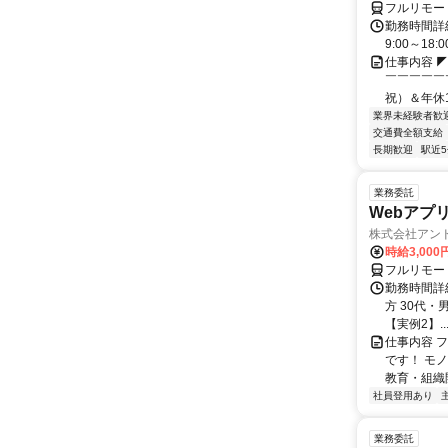
フルリモー
勤務時間詳細
9:00～1
仕事内容 
￣￣￣￣￣
祝）＆年休1
業界未経験者歓
交通費全額支給
長期歓迎
駅近
業務委託
Webアプ
株式会社アン
時給3,000
フルリモー
勤務時間詳
方 30代・男
【実例2】..
仕事内容 
です！ モ
教育・組織
社員登用あり
業務委託