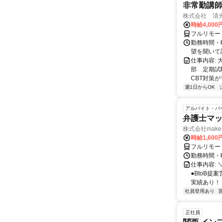
非常勤講
株式会社 清
時給4,00
フルリモー
勤務時間・曜
望を聞いて
仕事内容:
部 定期試
CBT対策
週1日からOK
アルバイト・パ
弁護士マッ
株式会社make 
時給1,60
フルリモー
勤務時間・曜
仕事内容: 
●BtoB
実績あり！ ◇
社員登用あり
正社員