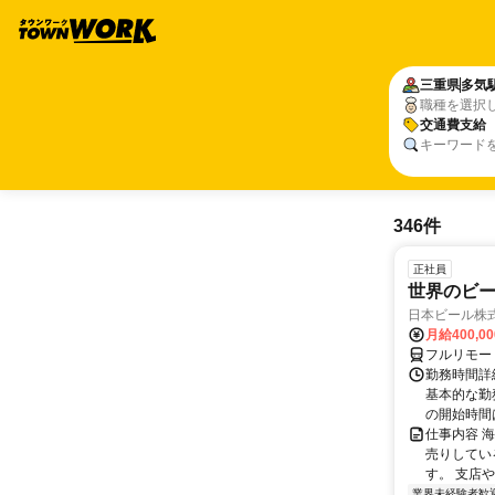
三重県
多気
職種を選択
交通費支給
キーワード
346件
正社員
世界のビ
日本ビール株
月給400,0
フルリモー
勤務時間詳細
基本的な勤務
の開始時間は
仕事内容 
売りしてい
す。 支店
業界未経験者歓