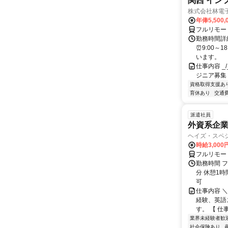
関西 イン
株式会社林電
年俸5,500,
フルリモー
勤務時間詳細
⏰9:00～
います。
仕事内容 _/_
ジニア募集
資格取得支援あ
育休あり
交通
派遣社員
外資系企
ヘイズ・スペ
時給3,000
フルリモー
勤務時間 フ
分 休憩1時
可
仕事内容 
経験、英語
す。 【 仕
業界未経験者歓
社会保険あり