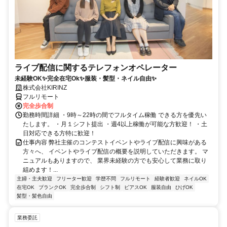
ライブ配信に関するテレフォンオペレーター
未経験OK✨完全在宅Ok✨服装・髪型・ネイル自由✨
株式会社KIRINZ
フルリモート
完全歩合制
勤務時間詳細 ・9時～22時の間でフルタイム稼働 できる方を優先い
たします。 ・月１シフト提出 ・週4以上稼働が可能な方歓迎！ ・土
日対応できる方特に歓迎！
仕事内容 弊社主催のコンテストイベントやライブ配信に興味がある
方々へ、 イベントやライブ配信の概要を説明していただきます。 マ
ニュアルもありますので、 業界未経験の方でも安心して業務に取り
組めます！...
主婦・主夫歓迎
フリーター歓迎
学歴不問
フルリモート
経験者歓迎
ネイルOK
在宅OK
ブランクOK
完全歩合制
シフト制
ピアスOK
服装自由
ひげOK
髪型・髪色自由
業務委託