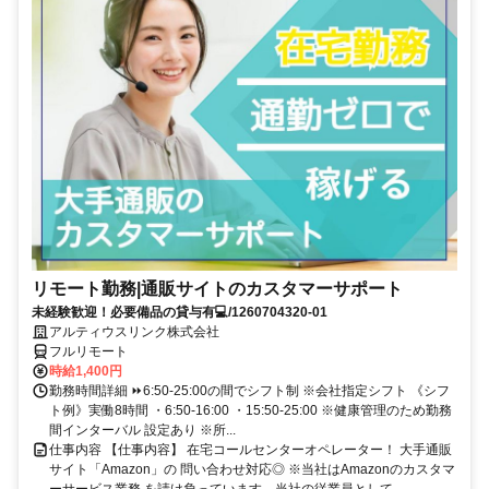
リモート勤務|通販サイトのカスタマーサポート
未経験歓迎！必要備品の貸与有💻/1260704320-01
アルティウスリンク株式会社
フルリモート
時給1,400円
勤務時間詳細 ⏩6:50-25:00の間でシフト制 ※会社指定シフト 《シフ
ト例》実働8時間 ・6:50-16:00 ・15:50-25:00 ※健康管理のため勤務
間インターバル 設定あり ※所...
仕事内容 【仕事内容】 在宅コールセンターオペレーター！ 大手通販
サイト「Amazon」の 問い合わせ対応◎ ※当社はAmazonのカスタマ
ーサービス業務 を請け負っています。当社の従業員として ...