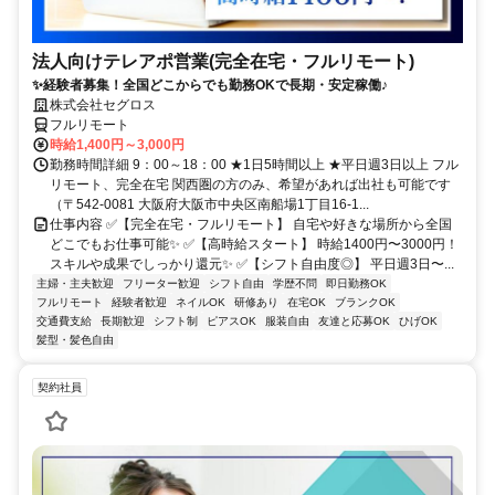
法人向けテレアポ営業(完全在宅・フルリモート)
✨経験者募集！全国どこからでも勤務OKで長期・安定稼働♪
株式会社セグロス
フルリモート
時給1,400円～3,000円
勤務時間詳細 9：00～18：00 ★1日5時間以上 ★平日週3日以上 フル
リモート、完全在宅 関西圏の方のみ、希望があれば出社も可能です
（〒542-0081 大阪府大阪市中央区南船場1丁目16-1...
仕事内容 ✅【完全在宅・フルリモート】 自宅や好きな場所から全国
どこでもお仕事可能✨ ✅【高時給スタート】 時給1400円〜3000円！
スキルや成果でしっかり還元✨ ✅【シフト自由度◎】 平日週3日〜...
主婦・主夫歓迎
フリーター歓迎
シフト自由
学歴不問
即日勤務OK
フルリモート
経験者歓迎
ネイルOK
研修あり
在宅OK
ブランクOK
交通費支給
長期歓迎
シフト制
ピアスOK
服装自由
友達と応募OK
ひげOK
髪型・髪色自由
契約社員