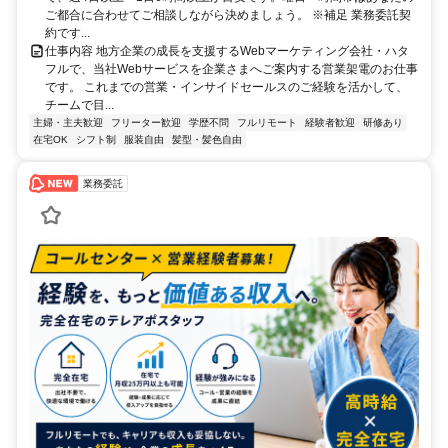
ご都合に合わせてご相談しながら決めましょう。 ※補足 業務委託契
約です...
仕事内容 地方企業の成長を支援するWebマーケティング会社・ハタ
フルで、当社Webサービスを企業さまへご案内する営業架電のお仕事
です。 これまでの営業・インサイドセールスのご経験を活かして、
チームで目...
主婦・主夫歓迎
フリーター歓迎
学歴不問
フルリモート
経験者歓迎
研修あり
在宅OK
シフト制
服装自由
髪型・髪色自由
業務委託