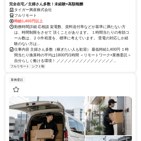
完全在宅／主婦さん多数！未経験×高額報酬
タイガー興産株式会社
フルリモート
時給1,400円以上
勤務時間詳細 応相談 架電数、資料送付率などが基準に満たない方
は、時間制限をさせて 頂くことがあります。 １時間当たりの有効コ
ール数は、２０件程度を、標準に考えています。 受電の対応しか経
験のない方は...
仕事内容 主婦さん多数（稼ぎたい人も歓迎） 最低時給1,400円 １時
間当たり換算時の平均は1800円/1時間 ＜リモートワーク×業務委託＞
自分らしく働ける環境！ ／／／／／／／／／／／／／／／...
フルリモート
シフト制
業務委託