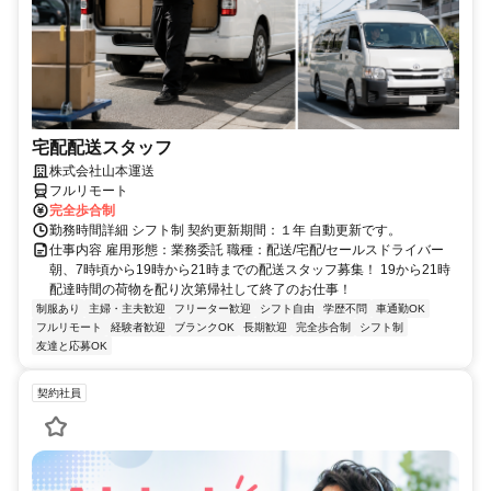
宅配配送スタッフ
株式会社山本運送
フルリモート
完全歩合制
勤務時間詳細 シフト制 契約更新期間：１年 自動更新です。
仕事内容 雇用形態：業務委託 職種：配送/宅配/セールスドライバー
朝、7時頃から19時から21時までの配送スタッフ募集！ 19から21時
配達時間の荷物を配り次第帰社して終了のお仕事！
制服あり
主婦・主夫歓迎
フリーター歓迎
シフト自由
学歴不問
車通勤OK
フルリモート
経験者歓迎
ブランクOK
長期歓迎
完全歩合制
シフト制
友達と応募OK
契約社員