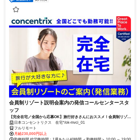
会員制リゾート説明会案内の発信コールセンタースタ
ッフ
【完全在宅／全国から応募OK】旅行好きさんにおススメ！会員制リゾー
トのご案内×テレワーク・リモートワーク◎月収34万円以上も可能！
日本コンセントリクス 在宅*/ok-mvci_01
フルリモート
月給230,000円以上
勤務時間 総労働時間：1週あたり40時間 ＜勤務時間＞ 10:00 ～ 19:00