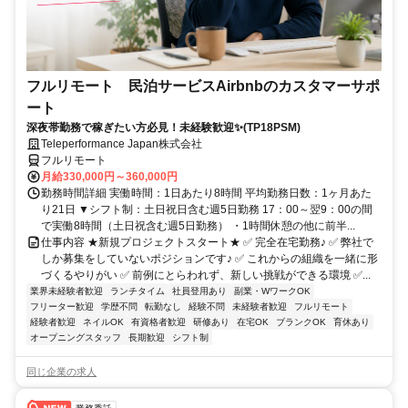
フルリモート 民泊サービスAirbnbのカスタマーサポ
ート
深夜帯勤務で稼ぎたい方必見！未経験歓迎✨(TP18PSM)
Teleperformance Japan株式会社
フルリモート
月給330,000円～360,000円
勤務時間詳細 実働時間：1日あたり8時間 平均勤務日数：1ヶ月あた
り21日 ▼シフト制：土日祝日含む週5日勤務 17：00～翌9：00の間
で実働8時間（土日祝含む週5日勤務） ・1時間休憩の他に前半...
仕事内容 ★新規プロジェクトスタート★ ✅ 完全在宅勤務♪ ✅ 弊社で
しか募集をしていないポジションです♪ ✅ これからの組織を一緒に形
づくるやりがい ✅ 前例にとらわれず、新しい挑戦ができる環境 ✅...
業界未経験者歓迎
ランチタイム
社員登用あり
副業・WワークOK
フリーター歓迎
学歴不問
転勤なし
経験不問
未経験者歓迎
フルリモート
経験者歓迎
ネイルOK
有資格者歓迎
研修あり
在宅OK
ブランクOK
育休あり
オープニングスタッフ
長期歓迎
シフト制
同じ企業の求人