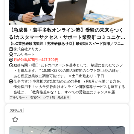
【急成長・若手多数オンライン塾】受験の未来をつく
る!カスタマーサクセス・サポート業務!|”コミュニケー
【toC業務経験者歓迎！充実研修あり◎】最短3日スピード採用／マニュ
ション”が好きな方!|「フルリモート勤務」
アル化が進んでいて、迷わず働ける環境です！
株式会社アリカノ
フルリモート
月給246,675円～447,700円
勤務時間・曜日: 以下のパターンを基本として、希望に合わせてシフ
トを組みます。 * 10:00~22:00の間の8時間のシフト制 上記のほか、
ある程度は柔軟に調整可能です。 ※土日出勤あり（平日...
仕事内容: ✨️事業拡大&繁忙期のため急募!! 7月8月から働ける方を、
優先採用中！✨️ 大学受験向けオンライン個別指導サービスを運営する
当社は、 「教育格差をなくし、すべての受験生にチャンスを届...
フルリモート
在宅OK
シフト制
昇給あり
契約社員