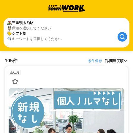
三重県
大泊駅
職種を選択してください
シフト制
キーワードを選択してください
105件
条件保存
関連度順
正社員