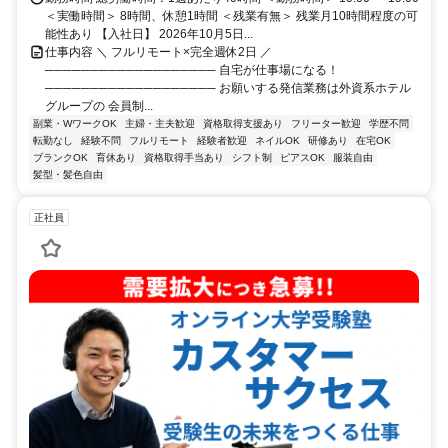
＜実働時間＞ 8時間、休憩1時間 ＜残業有無＞ 残業月10時間程度の可
能性あり 【入社日】 2026年10月5日...
仕事内容 ＼ フルリモート×完全週休2日 ／
─────────────────── 自宅が仕事場になる！
─────────────────── お願いする発信業務は外資系ホテル
グループの 会員制...
副業・WワークOK
主婦・主夫歓迎
資格取得支援あり
フリーター歓迎
学歴不問
転勤なし
経験不問
フルリモート
経験者歓迎
ネイルOK
研修あり
在宅OK
ブランクOK
育休あり
資格取得手当あり
シフト制
ピアスOK
服装自由
髪型・髪色自由
正社員