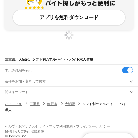
アプリを無料ダウンロード
三重県、大泊駅、シフト制のアルバイト・バイト求人情報
求人の詳細を表示
条件を追加・変更して検索
市区町村を追加・変更
関連キーワード
完全在宅ワーク 全国
シール貼り 在宅
現在地周辺
ガチャガチャ
犬カフェ
三重県
駅を追加・変更
バイトTOP
三重県
熊野市
大泊駅
シフト制のアルバイト・バイト・
三重県
すべて
求人
津市
四日市市
伊勢市
松阪市
桑名市
鈴鹿市
名張市
尾鷲市
亀山市
鳥羽市
熊野市
職種を追加・変更
JR関西本線(名古屋～亀山)
いなべ市
志摩市
伊賀市
桑名郡
員弁郡
三重郡
多気郡
度会郡
北牟婁郡
南牟婁郡
長島駅
桑名駅
朝日駅
富田駅
富田浜駅
四日市駅
南四日市駅
河原田駅
河曲駅
加佐登駅
飲食・フードサービス
特徴を追加・変更
井田川駅
亀山駅
飲食・フードサービス
すべて
ヘルプ・お問い合わせ
サイトマップ
利用規約・プライバシーポリシー
ホールスタッフ
キッチンスタッフ
皿洗い・洗い場
精肉・鮮魚加工
給食調理
人気
[企業]求人広告の掲載相談
JR関西本線(亀山～加茂)
雇用形態を追加・変更
パン屋（ベーカリー）
フードカウンター販売員
バー（BAR）・バーテンダー
日払いOK
高校生歓迎
学生歓迎
深夜の仕事
髪型・髪色自由
ひげOK
ネイルOK
亀山駅
関駅
加太駅
柘植駅
新堂駅
佐那具駅
伊賀上野駅
島ケ原駅