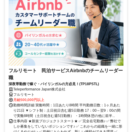
フルリモート 民泊サービスAirbnbのチームリーダー
職
深夜帯勤務で稼ぐ・バイリンガルの方必見！(TP18PSTL)
Teleperformance Japan株式会社
フルリモート
月給500,000円以上
勤務時間詳細 実働時間：1日あたり8時間 平均勤務日数：1ヶ月あた
り21日 ▼シフト制：土日祝日含む週5日勤務 17：00～翌9：00の間
で実働8時間（土日祝含む週5日勤務） ・1時間休憩の他に前半...
仕事内容 ★新規プロジェクトスタート★ ✅ 完全在宅勤務♪ ✅ 弊社で
しか募集をしていないポジションです♪ ✅ これからの組織を一緒に形
づくるやりがい ✅ 前例にとらわれず、新しい挑戦ができる環境 ✅...