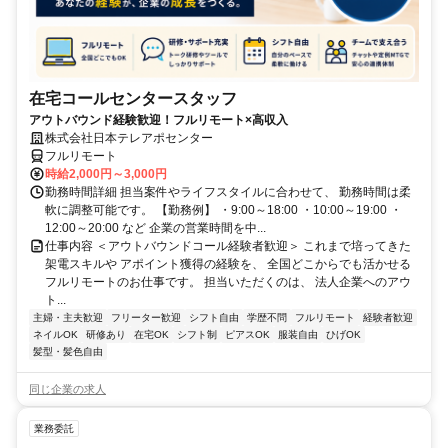
在宅コールセンタースタッフ
アウトバウンド経験歓迎！フルリモート×高収入
株式会社日本テレアポセンター
フルリモート
時給2,000円～3,000円
勤務時間詳細 担当案件やライフスタイルに合わせて、 勤務時間は柔
軟に調整可能です。 【勤務例】 ・9:00～18:00 ・10:00～19:00 ・
12:00～20:00 など 企業の営業時間を中...
仕事内容 ＜アウトバウンドコール経験者歓迎＞ これまで培ってきた
架電スキルや アポイント獲得の経験を、 全国どこからでも活かせる
フルリモートのお仕事です。 担当いただくのは、 法人企業へのアウ
ト...
主婦・主夫歓迎
フリーター歓迎
シフト自由
学歴不問
フルリモート
経験者歓迎
ネイルOK
研修あり
在宅OK
シフト制
ピアスOK
服装自由
ひげOK
髪型・髪色自由
同じ企業の求人
業務委託