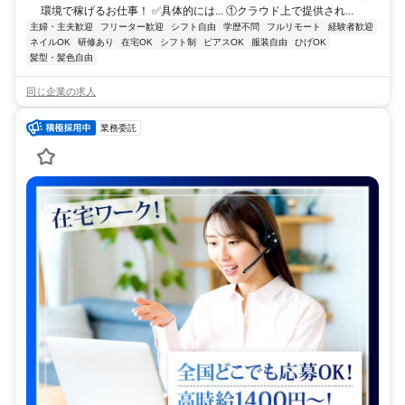
環境で稼げるお仕事！ ✅具体的には... ①クラウド上で提供され...
主婦・主夫歓迎
フリーター歓迎
シフト自由
学歴不問
フルリモート
経験者歓迎
ネイルOK
研修あり
在宅OK
シフト制
ピアスOK
服装自由
ひげOK
髪型・髪色自由
同じ企業の求人
業務委託