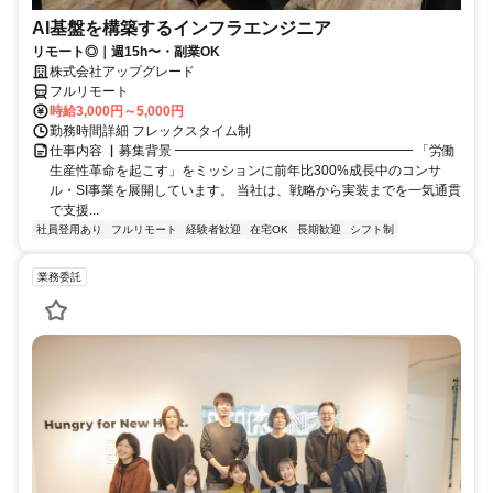
AI基盤を構築するインフラエンジニア
リモート◎｜週15h〜・副業OK
株式会社アップグレード
フルリモート
時給3,000円～5,000円
勤務時間詳細 フレックスタイム制
仕事内容 ▏募集背景 ━━━━━━━━━━━━━━━━━━ 「労働
生産性革命を起こす」をミッションに前年比300%成長中のコンサ
ル・SI事業を展開しています。 当社は、戦略から実装までを一気通貫
で支援...
社員登用あり
フルリモート
経験者歓迎
在宅OK
長期歓迎
シフト制
業務委託