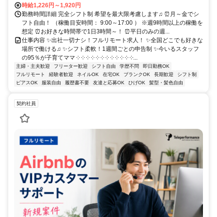
時給1,226円～1,920円
勤務時間詳細 完全シフト制 希望を最大限考慮します♫ ⏰月～金でシ
フト自由！ （稼働目安時間： 9:00～17:00 ） ※週9時間以上の稼働を
想定 ⏰お好きな時間帯で1日3時間～！ ⏰平日のみの週...
仕事内容 ✨出社一切ナシ！フルリモート求人！ ✨全国どこでも好きな
場所で働ける♫ ✨シフト柔軟！1週間ごとの申告制 ✨今いるスタッフ
の95％が子育てママ ༶ ༶ ༶ ༶ ༶ ༶ ༶ ༶ ༶ ༶ ༶ ༶...
主婦・主夫歓迎
フリーター歓迎
シフト自由
学歴不問
即日勤務OK
フルリモート
経験者歓迎
ネイルOK
在宅OK
ブランクOK
長期歓迎
シフト制
ピアスOK
服装自由
履歴書不要
友達と応募OK
ひげOK
髪型・髪色自由
契約社員