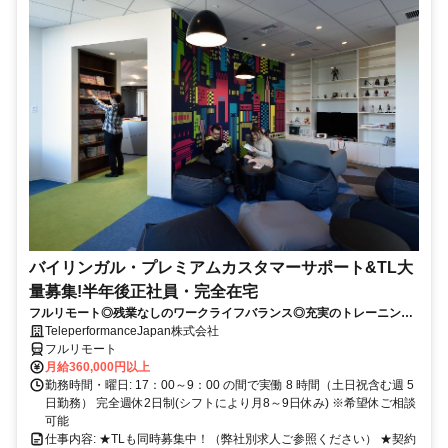
バイリンガル・プレミアムカスタマーサポート&TL大
量募集!半年後正社員・完全在宅
フルリモート◎残業なしのワークライフバランス◎充実のトレーニング
◎語学を活かして将来キャリア有望
TeleperformanceJapan株式会社
フルリモート
月給360,000円以上
勤務時間・曜日: 17：00～9：00 の間で実働 8 時間（土日祝含む週 5
日勤務） 完全週休2日制(シフトにより月8～9日休み) ※希望休ご相談
可能
仕事内容: ★TLも同時募集中！（弊社別求人ご参照ください） ★契約