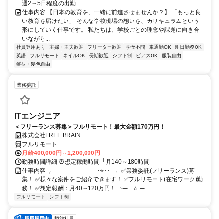
週2～5日程度の出勤
仕事内容 【日本の教育を、一緒に前進させませんか？】 「もっと良
い教育を届けたい」 そんな学校現場の想いを、カリキュラムという
形にしていく仕事です。 私たちは、学校ごとの理念や課題に向き合
いながら...
社員登用あり
主婦・主夫歓迎
フリーター歓迎
学歴不問
車通勤OK
即日勤務OK
英語
フルリモート
ネイルOK
長期歓迎
シフト制
ピアスOK
服装自由
髪型・髪色自由
業務委託
ITエンジニア
＜フリーランス募集＞フルリモート！最大金額170万円！
株式会社FREE BRAIN
フルリモート
月給400,000円～1,200,000円
勤務時間詳細 ⏰想定稼働時間 └月140～180時間
仕事内容 ╭──────────･⭐･･─╮ ✅業務委託(フリーランス)募
集！ ✅様々な案件をご紹介できます！ ✅フルリモート(在宅ワーク)勤
務！ ✅想定報酬：月40～120万円！ ╰─･･⭐･─...
フルリモート
シフト制
契約社員