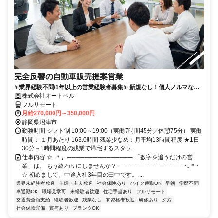
完全反響の自動車販売提案営業
✨業界経験不問/1年以上の営業経験者募集✨ 新規なし！個人ノルマな
し！残業も少なめでプライベートとの両立◎
株式会社オートベル
フルリモート
月給270,000円～350,000円
静岡県沼津市
勤務時間 シフト制 10:00～19:00（実働7時間45分／休憩75分） 実働
時間： １月あたり 163.0時間 残業少なめ：月平均13時間程度 ★1日
30分～1時間程度の残業で帰宅するスタッ...
仕事内容 ☆･＊｡･─────────────── 「数字を追うだけの営
業」は、 もう終わりにしませんか？ ───────────────･｡＊･
☆ 初めまして。中途入社3年目の田中です。 ...
業界未経験者歓迎
主婦・主夫歓迎
社会保険あり
バイク通勤OK
早朝
学歴不問
車通勤OK
職場見学可
未経験者歓迎
住宅手当あり
フルリモート
交通費全額支給
経験者歓迎
残業なし
有資格者歓迎
研修あり
夕方
社会保険完備
賞与あり
ブランクOK