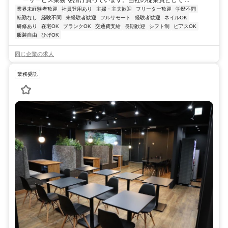
業界未経験者歓迎
社員登用あり
主婦・主夫歓迎
フリーター歓迎
学歴不問
転勤なし
経験不問
未経験者歓迎
フルリモート
経験者歓迎
ネイルOK
研修あり
在宅OK
ブランクOK
交通費支給
長期歓迎
シフト制
ピアスOK
服装自由
ひげOK
同じ企業の求人
業務委託