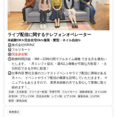
ライブ配信に関するテレフォンオペレーター
未経験OK✨完全在宅Ok✨服装・髪型・ネイル自由✨
株式会社KIRINZ
フルリモート
完全歩合制
勤務時間詳細 ・9時～22時の間でフルタイム稼働 できる方を優先い
たします。 ・月１シフト提出 ・週4以上稼働が可能な方歓迎！ ・土
日対応できる方特に歓迎！
仕事内容 弊社主催のコンテストイベントやライブ配信に興味がある
方々へ、 イベントやライブ配信の概要を説明していただきます。 マ
ニュアルもありますので、 業界未経験の方でも安心して業務に取り
組めます！...
主婦・主夫歓迎
フリーター歓迎
学歴不問
フルリモート
経験者歓迎
ネイルOK
在宅OK
ブランクOK
完全歩合制
シフト制
ピアスOK
服装自由
ひげOK
髪型・髪色自由
業務委託