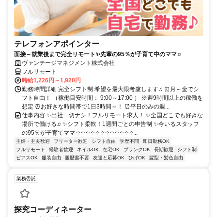
テレフォンアポインター
面接～就業後まで完全リモート✨先輩の95％が子育て中のママ♫
ヴァンテージマネジメント株式会社
フルリモート
時給1,226円～1,920円
勤務時間詳細 完全シフト制 希望を最大限考慮します♫ ⏰月～金でシ
フト自由！ （稼働目安時間： 9:00～17:00 ） ※週9時間以上の稼働を
想定 ⏰お好きな時間帯で1日3時間～！ ⏰平日のみの週...
仕事内容 ✨出社一切ナシ！フルリモート求人！ ✨全国どこでも好きな
場所で働ける♫ ✨シフト柔軟！1週間ごとの申告制 ✨今いるスタッフ
の95％が子育てママ ༶ ༶ ༶ ༶ ༶ ༶ ༶ ༶ ༶ ༶ ༶ ༶...
主婦・主夫歓迎
フリーター歓迎
シフト自由
学歴不問
即日勤務OK
フルリモート
経験者歓迎
ネイルOK
在宅OK
ブランクOK
長期歓迎
シフト制
ピアスOK
服装自由
履歴書不要
友達と応募OK
ひげOK
髪型・髪色自由
業務委託
探究コーディネーター