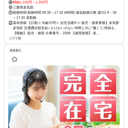
時給1,100円～1,300円
三重県多気郡
勤務時間 勤務時間 08:30～17:30 (8時間) 最低勤務日数 週5日 8：30
～17:30 昼勤務
基本情報 【日勤☆ 年齢不問☆ 女性活躍中☆ 販売・接客業務】多気郡
多気町 交通費全額支給♪ かけがいのない仲間と共に”働く”に情熱を。
【職種】 販売・接客 仕事番号：2099 【雇用形態】 派...
シフト制
業務委託