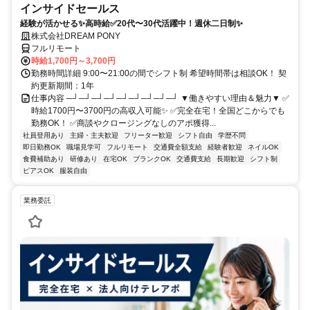
インサイドセールス
経験が活かせる✨高時給✅20代〜30代活躍中！週休二日制✨
株式会社DREAM PONY
フルリモート
時給1,700円～3,700円
勤務時間詳細 9:00〜21:00の間でシフト制 希望時間帯は相談OK！ 契
約更新期間：1年
仕事内容 ─┘─┘─┘─┘─┘─┘─┘─┘─┘ ▼働きやすい理由＆魅力▼ ✅
時給1700円〜3700円の高収入可能✨ ✅完全在宅！全国どこからでも
勤務OK！ ✅商談やクロージングなしのアポ獲得...
社員登用あり
主婦・主夫歓迎
フリーター歓迎
シフト自由
学歴不問
即日勤務OK
職場見学可
フルリモート
交通費全額支給
経験者歓迎
ネイルOK
食費補助あり
研修あり
在宅OK
ブランクOK
交通費支給
長期歓迎
シフト制
ピアスOK
服装自由
業務委託