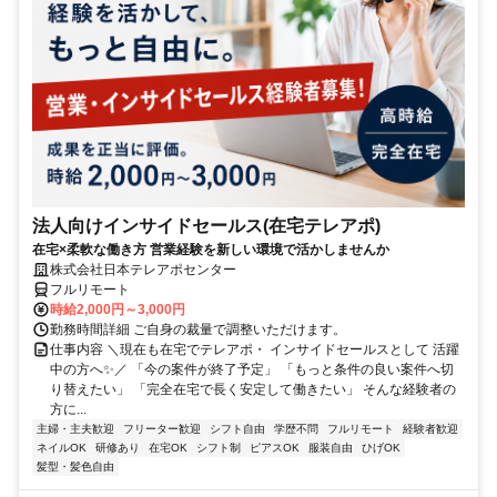
法人向けインサイドセールス(在宅テレアポ)
在宅×柔軟な働き方 営業経験を新しい環境で活かしませんか
株式会社日本テレアポセンター
フルリモート
時給2,000円～3,000円
勤務時間詳細 ご自身の裁量で調整いただけます。
仕事内容 ＼現在も在宅でテレアポ・ インサイドセールスとして 活躍
中の方へ✨／ 「今の案件が終了予定」 「もっと条件の良い案件へ切
り替えたい」 「完全在宅で長く安定して働きたい」 そんな経験者の
方に...
主婦・主夫歓迎
フリーター歓迎
シフト自由
学歴不問
フルリモート
経験者歓迎
ネイルOK
研修あり
在宅OK
シフト制
ピアスOK
服装自由
ひげOK
髪型・髪色自由