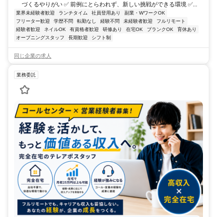
づくるやりがい ✅ 前例にとらわれず、新しい挑戦ができる環境 ✅...
業界未経験者歓迎
ランチタイム
社員登用あり
副業・WワークOK
フリーター歓迎
学歴不問
転勤なし
経験不問
未経験者歓迎
フルリモート
経験者歓迎
ネイルOK
有資格者歓迎
研修あり
在宅OK
ブランクOK
育休あり
オープニングスタッフ
長期歓迎
シフト制
同じ企業の求人
業務委託