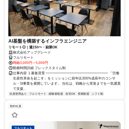
AI基盤を構築するインフラエンジニア
リモート◎｜週15h〜・副業OK
株式会社アップグレード
フルリモート
時給3,000円～5,000円
勤務時間詳細 フレックスタイム制
仕事内容 ▏募集背景 ━━━━━━━━━━━━━━━━━━ 「労働
生産性革命を起こす」をミッションに前年比300%成長中のコンサ
ル・SI事業を展開しています。 当社は、戦略から実装までを一気通貫
で支援...
社員登用あり
フルリモート
経験者歓迎
在宅OK
長期歓迎
シフト制
契約社員