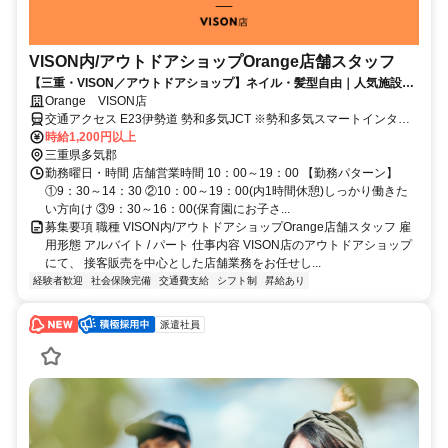
VISON内/アウトドアショップOrange店舗スタッフ
【三重・VISON／アウトドアショップ】ネイル・髪型自由｜人気施設で
店舗スタッフ募集
Orange VISON店
交通アクセス E23伊勢道 勢和多気JCT ※勢和多気スマートインター
チェンジ直結
時給1,200円以上
三重県多気郡
勤務曜日・時間 店舗営業時間 10：00～19：00 【勤務パターン】
①9：30～14：30 ②10：00～19：00(内1時間休憩)しっかり働きた
い方向け ③9：30～16：00(保育園にお子さ...
募集要項 職種 VISON内/アウトドアショップOrange店舗スタッフ 雇
用形態 アルバイト / パート 仕事内容 VISON店のアウトドアショップ
にて、 接客販売を中心とした店舗業務をお任せし...
経験者歓迎
社会保険完備
交通費支給
シフト制
昇給あり
派遣社員