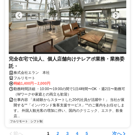
完全在宅で法人、個人店舗向けテレアポ業務・業務委
託・
株式会社エラン 本社
フルリモート
時給1,400円～2,000円
勤務時間詳細 ・10:00〜19:00の間で1日4時間〜OK ・週2日〜勤務可
（Wワークや家庭との両立も歓迎）
仕事内容 「未経験からスタートした20代社員が活躍中！」 当社が展
開する**「インバウンド集客支援サービス」**のご案内をお任せしま
す。 外国人観光客の増加に伴い、国内のクリニック、エステ、飲食
店...
フルリモート
シフト制
前へ
次へ
1
2
3
4
5