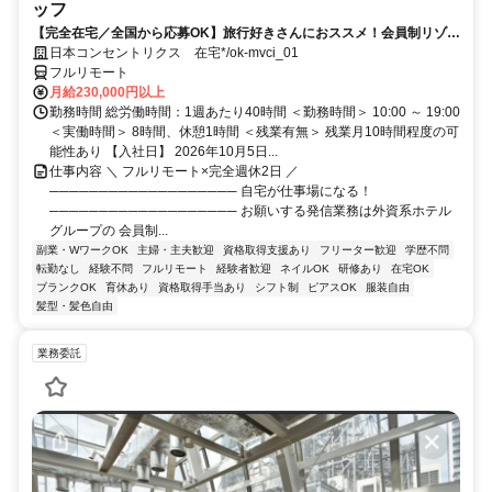
ッフ
【完全在宅／全国から応募OK】旅行好きさんにおススメ！会員制リゾー
トのご案内×テレワーク・リモートワーク◎月収34万円以上も可能！
日本コンセントリクス 在宅*/ok-mvci_01
フルリモート
月給230,000円以上
勤務時間 総労働時間：1週あたり40時間 ＜勤務時間＞ 10:00 ～ 19:00
＜実働時間＞ 8時間、休憩1時間 ＜残業有無＞ 残業月10時間程度の可
能性あり 【入社日】 2026年10月5日...
仕事内容 ＼ フルリモート×完全週休2日 ／
─────────────────── 自宅が仕事場になる！
─────────────────── お願いする発信業務は外資系ホテル
グループの 会員制...
副業・WワークOK
主婦・主夫歓迎
資格取得支援あり
フリーター歓迎
学歴不問
転勤なし
経験不問
フルリモート
経験者歓迎
ネイルOK
研修あり
在宅OK
ブランクOK
育休あり
資格取得手当あり
シフト制
ピアスOK
服装自由
髪型・髪色自由
業務委託