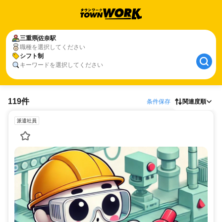
三重県
佐奈駅
職種を選択してください
シフト制
キーワードを選択してください
119件
条件保存
関連度順
派遣社員