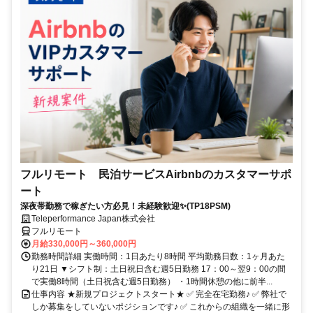
フルリモート 民泊サービスAirbnbのカスタマーサポ
ート
深夜帯勤務で稼ぎたい方必見！未経験歓迎✨(TP18PSM)
Teleperformance Japan株式会社
フルリモート
月給330,000円～360,000円
勤務時間詳細 実働時間：1日あたり8時間 平均勤務日数：1ヶ月あた
り21日 ▼シフト制：土日祝日含む週5日勤務 17：00～翌9：00の間
で実働8時間（土日祝含む週5日勤務） ・1時間休憩の他に前半...
仕事内容 ★新規プロジェクトスタート★ ✅ 完全在宅勤務♪ ✅ 弊社で
しか募集をしていないポジションです♪ ✅ これからの組織を一緒に形