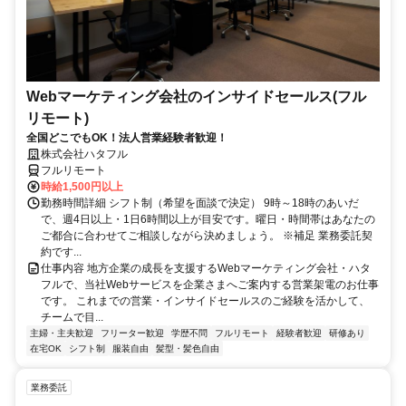
Webマーケティング会社のインサイドセールス(フル
リモート)
全国どこでもOK！法人営業経験者歓迎！
株式会社ハタフル
フルリモート
時給1,500円以上
勤務時間詳細 シフト制（希望を面談で決定） 9時～18時のあいだ
で、週4日以上・1日6時間以上が目安です。曜日・時間帯はあなたの
ご都合に合わせてご相談しながら決めましょう。 ※補足 業務委託契
約です...
仕事内容 地方企業の成長を支援するWebマーケティング会社・ハタ
フルで、当社Webサービスを企業さまへご案内する営業架電のお仕事
です。 これまでの営業・インサイドセールスのご経験を活かして、
チームで目...
主婦・主夫歓迎
フリーター歓迎
学歴不問
フルリモート
経験者歓迎
研修あり
在宅OK
シフト制
服装自由
髪型・髪色自由
業務委託