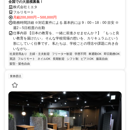
全国での大規模募集！
株式会社ミエタ
フルリモート
月給200,000円～500,000円
勤務時間詳細 ※対応案件による 基本的には 9：00～18：00 目安 ※
週2～5日程度の出勤
仕事内容 【日本の教育を、一緒に前進させませんか？】 「もっと良
い教育を届けたい」 そんな学校現場の想いを、カリキュラムという
形にしていく仕事です。 私たちは、学校ごとの理念や課題に向き合
いながら...
社員登用あり
主婦・主夫歓迎
フリーター歓迎
学歴不問
車通勤OK
即日勤務OK
英語
フルリモート
ネイルOK
長期歓迎
シフト制
ピアスOK
服装自由
髪型・髪色自由
業務委託