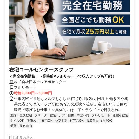
在宅コールセンタースタッフ
＜完全在宅勤務！＞高時給×フルリモートで収入アップも可能！
株式会社日本テレアポセンター
フルリモート
時給2,000円～3,000円
仕事内容 ✅通勤もノルマもなし ✅在宅で月収25万円以上 働き方や成
果に応じて収入アップ可能 あなたの経験を活かし 在宅という自由な
環境で稼げるお仕事！ ✅具体的には... ①クラウド上で提供され...
主婦・主夫歓迎
フリーター歓迎
シフト自由
学歴不問
フルリモート
経験者歓迎
ネイルOK
研修あり
在宅OK
シフト制
ピアスOK
服装自由
ひげOK
髪型・髪色自由
同じ企業の求人