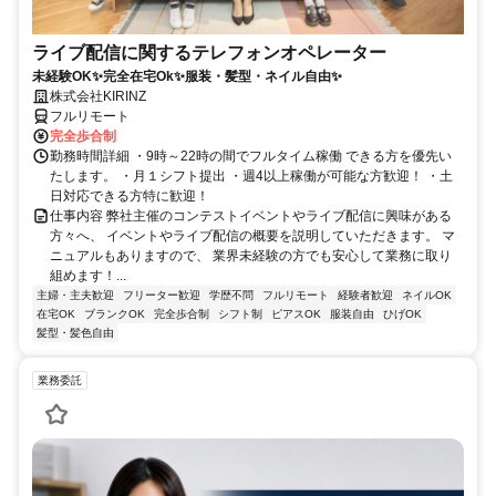
ライブ配信に関するテレフォンオペレーター
未経験OK✨完全在宅Ok✨服装・髪型・ネイル自由✨
株式会社KIRINZ
フルリモート
完全歩合制
勤務時間詳細 ・9時～22時の間でフルタイム稼働 できる方を優先い
たします。 ・月１シフト提出 ・週4以上稼働が可能な方歓迎！ ・土
日対応できる方特に歓迎！
仕事内容 弊社主催のコンテストイベントやライブ配信に興味がある
方々へ、 イベントやライブ配信の概要を説明していただきます。 マ
ニュアルもありますので、 業界未経験の方でも安心して業務に取り
組めます！...
主婦・主夫歓迎
フリーター歓迎
学歴不問
フルリモート
経験者歓迎
ネイルOK
在宅OK
ブランクOK
完全歩合制
シフト制
ピアスOK
服装自由
ひげOK
髪型・髪色自由
業務委託