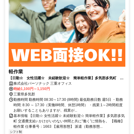
軽作業
【日勤☆ 女性活躍☆ 未経験歓迎☆ 簡単軽作業】多気郡多気町 交
通費支給♪
株式会社パーソナック 三重オフィス
時給1,100円～1,150円
三重県多気郡
勤務時間 勤務時間 08:30～17:30 (8時間) 最低勤務日数 週5日 ・勤務
時間: 8:30 ～ 17:30（実働8時間、休憩1時間） ・残業:1～2時間程度
お願いすることもありますが、残業が...
基本情報 【日勤☆ 女性活躍☆ 未経験歓迎☆ 簡単軽作業】多気郡多気
町 交通費支給♪ かけがいのない仲間と共に”働く”に情熱を。 【職種】
軽作業 仕事番号：1663 【雇用形態】 派遣（勤務形態...
シフト制