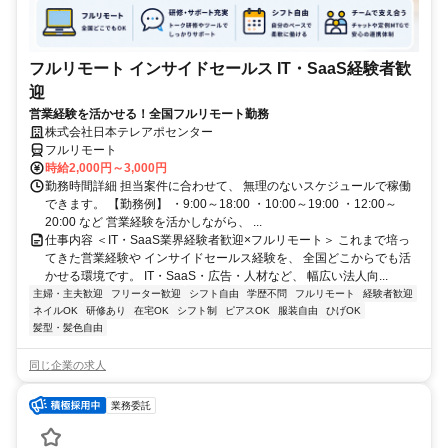
フルリモート インサイドセールス IT・SaaS経験者歓
迎
営業経験を活かせる！全国フルリモート勤務
株式会社日本テレアポセンター
フルリモート
時給2,000円～3,000円
勤務時間詳細 担当案件に合わせて、 無理のないスケジュールで稼働
できます。 【勤務例】 ・9:00～18:00 ・10:00～19:00 ・12:00～
20:00 など 営業経験を活かしながら、 ...
仕事内容 ＜IT・SaaS業界経験者歓迎×フルリモート＞ これまで培っ
てきた営業経験や インサイドセールス経験を、 全国どこからでも活
かせる環境です。 IT・SaaS・広告・人材など、 幅広い法人向...
主婦・主夫歓迎
フリーター歓迎
シフト自由
学歴不問
フルリモート
経験者歓迎
ネイルOK
研修あり
在宅OK
シフト制
ピアスOK
服装自由
ひげOK
髪型・髪色自由
同じ企業の求人
業務委託