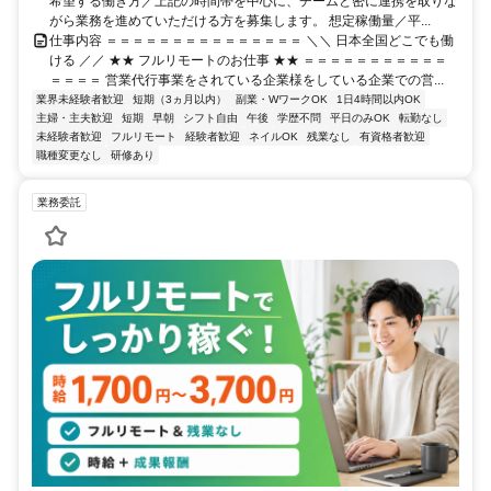
希望する働き方／上記の時間帯を中心に、チームと密に連携を取りな
がら業務を進めていただける方を募集します。 想定稼働量／平...
仕事内容 ＝＝＝＝＝＝＝＝＝＝＝＝＝＝＝ ＼＼ 日本全国どこでも働
ける ／／ ★★ フルリモートのお仕事 ★★ ＝＝＝＝＝＝＝＝＝＝＝
＝＝＝＝ 営業代行事業をされている企業様をしている企業での営...
業界未経験者歓迎
短期（3ヵ月以内）
副業・WワークOK
1日4時間以内OK
主婦・主夫歓迎
短期
早朝
シフト自由
午後
学歴不問
平日のみOK
転勤なし
未経験者歓迎
フルリモート
経験者歓迎
ネイルOK
残業なし
有資格者歓迎
職種変更なし
研修あり
業務委託