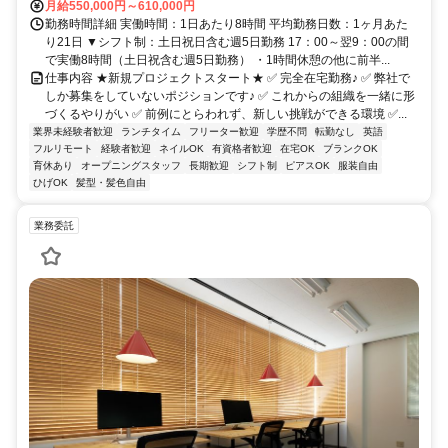
月給550,000円～610,000円
勤務時間詳細 実働時間：1日あたり8時間 平均勤務日数：1ヶ月あた
り21日 ▼シフト制：土日祝日含む週5日勤務 17：00～翌9：00の間
で実働8時間（土日祝含む週5日勤務） ・1時間休憩の他に前半...
仕事内容 ★新規プロジェクトスタート★ ✅ 完全在宅勤務♪ ✅ 弊社で
しか募集をしていないポジションです♪ ✅ これからの組織を一緒に形
づくるやりがい ✅ 前例にとらわれず、新しい挑戦ができる環境 ✅...
業界未経験者歓迎
ランチタイム
フリーター歓迎
学歴不問
転勤なし
英語
フルリモート
経験者歓迎
ネイルOK
有資格者歓迎
在宅OK
ブランクOK
育休あり
オープニングスタッフ
長期歓迎
シフト制
ピアスOK
服装自由
ひげOK
髪型・髪色自由
業務委託