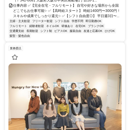
（〒542-0081 大阪府大阪市中央区南船場1丁目16-1...
仕事内容 ✅【完全在宅・フルリモート】 自宅や好きな場所から全国
どこでもお仕事可能✨ ✅【高時給スタート】 時給1400円〜3000円！
スキルや成果でしっかり還元✨ ✅【シフト自由度◎】 平日週3日〜...
主婦・主夫歓迎
フリーター歓迎
シフト自由
学歴不問
即日勤務OK
フルリモート
経験者歓迎
ネイルOK
研修あり
在宅OK
ブランクOK
交通費支給
長期歓迎
シフト制
ピアスOK
服装自由
友達と応募OK
ひげOK
髪型・髪色自由
業務委託