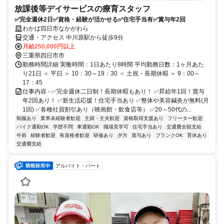
放課後等デイサービスの療育スタッフ
✅完全週休2日✅資格・経験が活かせる✅住宅手当有✅賞与年2回
わかば四日市なかがわら
交通・アクセス 中川原駅から徒歩9分
月給250,000円以上
三重県四日市市
勤務時間詳細 実働時間：1日あたり8時間 平均勤務日数：1ヶ月あた
り21日 ＜ 平日 ＞ 10：30～19：30 ＜ 土祝・長期休暇 ＞ 9：00～
17：45
仕事内容 - ✅完全週休二日制！長期休暇もあり！ ✅昇給年1回！賞与
年2回あり！ ✅新生活応援！住宅手当あり ✅整体や美容鍼灸が無料(月
1回) ✅各種社員割引あり（映画館・飲食店等） ✅20～50代の...
制服あり
業界未経験者歓迎
主婦・主夫歓迎
資格取得支援あり
フリーター歓迎
バイク通勤OK
学歴不問
車通勤OK
職場見学可
住宅手当あり
交通費全額支給
午前
経験者歓迎
有資格者歓迎
研修あり
夕方
賞与あり
ブランクOK
育休あり
交通費支給
アルバイト・パート