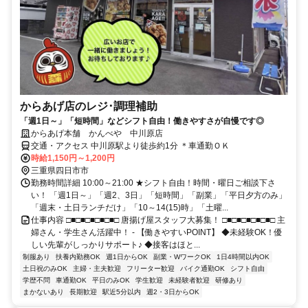
からあげ店のレジ･調理補助
「週1日～」「短時間」などシフト自由！働きやすさが自慢です◎
からあげ本舗 かんべや 中川原店
交通・アクセス 中川原駅より徒歩約1分 ＊車通勤ＯＫ
時給1,150円～1,200円
三重県四日市市
勤務時間詳細 10:00～21:00 ★シフト自由！時間・曜日ご相談下さ
い！ 「週1日～」「週2、3日」「短時間」「副業」「平日夕方のみ」
「週末・土日ランチだけ」「10～14(15)時」「土曜...
仕事内容 □■□■□■□■□■□ 唐揚げ屋スタッフ大募集！ □■□■□■□■□■□ 主
婦さん・学生さん活躍中！ - 【働きやすいPOINT】 ◆未経験OK！優
しい先輩がしっかりサポート♪ ◆接客はほと...
制服あり
扶養内勤務OK
週1日からOK
副業・WワークOK
1日4時間以内OK
土日祝のみOK
主婦・主夫歓迎
フリーター歓迎
バイク通勤OK
シフト自由
学歴不問
車通勤OK
平日のみOK
学生歓迎
未経験者歓迎
研修あり
まかないあり
長期歓迎
駅近5分以内
週2・3日からOK