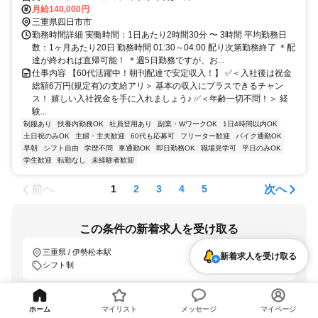
月給140,000円
三重県四日市市
勤務時間詳細 実働時間：1日あたり2時間30分 〜 3時間 平均勤務日
数：1ヶ月あたり20日 勤務時間 01:30～04:00 配り次第勤務終了 ＊配
達が終われば直帰可能！ ＊週5日勤務ですが、お...
仕事内容 【60代活躍中！朝刊配達で安定収入！】 ✅＜入社後は祝金
総額6万円(規定有)の支給アリ＞ 基本の収入にプラスできるチャン
ス！ 嬉しい入社祝金を手に入れましょう♪ ✅＜年齢一切不問！＞ 経
験...
制服あり
扶養内勤務OK
社員登用あり
副業・WワークOK
1日4時間以内OK
土日祝のみOK
主婦・主夫歓迎
60代も応募可
フリーター歓迎
バイク通勤OK
早朝
シフト自由
学歴不問
車通勤OK
即日勤務OK
職場見学可
平日のみOK
学生歓迎
転勤なし
未経験者歓迎
前へ
次へ
1
2
3
4
5
この条件の新着求人を受け取る
三重県 / 伊勢松本駅
新着求人を受け取る
シフト制
「LINEで受け取る」では、新着求人のほか、おすすめ情報なども配信しま
す。
詳しくはこちら
ホーム
マイリスト
メッセージ
マイページ