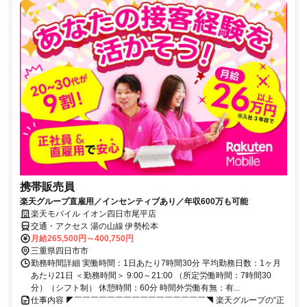
携帯販売員
楽天グループ直雇用／インセンティブあり／年収600万も可能
楽天モバイル イオン四日市尾平店
交通・アクセス 湯の山線 伊勢松本
月給265,500円～400,750円
三重県四日市市
勤務時間詳細 実働時間：1日あたり7時間30分 平均勤務日数：1ヶ月
あたり21日 ＜勤務時間＞ 9:00～21:00 （所定労働時間：7時間30
分）（シフト制） 休憩時間：60分 時間外労働有無：有...
仕事内容 ◤￣￣￣￣￣￣￣￣￣￣￣￣￣￣￣￣◥ 楽天グループの“正