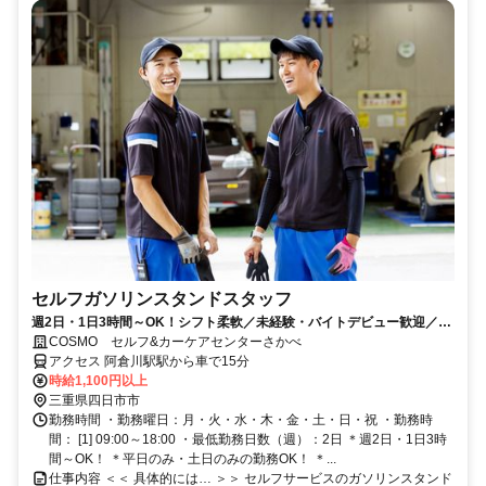
セルフガソリンスタンドスタッフ
週2日・1日3時間～OK！シフト柔軟／未経験・バイトデビュー歓迎／社
員割引／幅広いスキルが身につく
COSMO セルフ&カーケアセンターさかべ
アクセス 阿倉川駅駅から車で15分
時給1,100円以上
三重県四日市市
勤務時間 ・勤務曜日：月・火・水・木・金・土・日・祝 ・勤務時
間： [1] 09:00～18:00 ・最低勤務日数（週）：2日 ＊週2日・1日3時
間～OK！ ＊平日のみ・土日のみの勤務OK！ ＊...
仕事内容 ＜＜ 具体的には… ＞＞ セルフサービスのガソリンスタンド