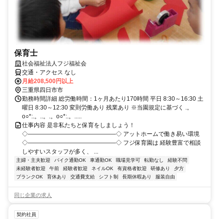
保育士
社会福祉法人フジ福祉会
交通・アクセス なし
月給208,500円以上
三重県四日市市
勤務時間詳細 総労働時間：1ヶ月あたり170時間 平日 8:30～16:30 土
曜日 8:30～12:30 変則労働あり 残業あり ※当園規定に基づく .。
o○*:.。..。.。o○*:.。.....
仕事内容 是非私たちと保育をしましょう！
◇―――――――――――――――◇ アットホームで働き易い環境
◇―――――――――――――――◇ フジ保育園は 経験豊富で相談
しやすいスタッフが多く、 ...
主婦・主夫歓迎
バイク通勤OK
車通勤OK
職場見学可
転勤なし
経験不問
未経験者歓迎
午前
経験者歓迎
ネイルOK
有資格者歓迎
研修あり
夕方
ブランクOK
育休あり
交通費支給
シフト制
長期休暇あり
服装自由
同じ企業の求人
契約社員