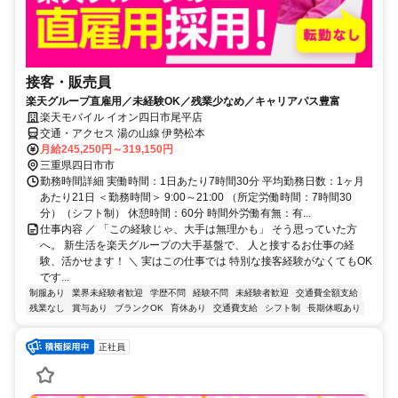
接客・販売員
楽天グループ直雇用／未経験OK／残業少なめ／キャリアパス豊富
楽天モバイル イオン四日市尾平店
交通・アクセス 湯の山線 伊勢松本
月給245,250円～319,150円
三重県四日市市
勤務時間詳細 実働時間：1日あたり7時間30分 平均勤務日数：1ヶ月
あたり21日 ＜勤務時間＞ 9:00～21:00 （所定労働時間：7時間30
分）（シフト制） 休憩時間：60分 時間外労働有無：有...
仕事内容 ／ 「この経験じゃ、大手は無理かも」 そう思っていた方
へ。 新生活を楽天グループの大手基盤で、 人と接するお仕事の経
験、活かせます！ ＼ 実はこの仕事では 特別な接客経験がなくてもOK
です...
制服あり
業界未経験者歓迎
学歴不問
経験不問
未経験者歓迎
交通費全額支給
残業なし
賞与あり
ブランクOK
育休あり
交通費支給
シフト制
長期休暇あり
正社員