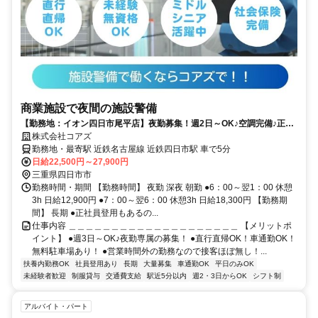
商業施設で夜間の施設警備
【勤務地：イオン四日市尾平店】夜勤募集！週2日～OK♪空調完備♪正社
員登用あり♪車通勤/直行直帰OK♪
株式会社コアズ
勤務地・最寄駅 近鉄名古屋線 近鉄四日市駅 車で5分
日給22,500円～27,900円
三重県四日市市
勤務時間・期間 【勤務時間】 夜勤 深夜 朝勤 ●6：00～翌1：00 休憩
3h 日給12,900円 ●7：00～翌6：00 休憩3h 日給18,300円 【勤務期
間】 長期 ●正社員登用もあるの...
仕事内容 ＿＿＿＿＿＿＿＿＿＿＿＿＿＿＿＿＿＿＿＿ 【メリットポ
イント】 ●週3日～OK♪夜勤専属の募集！ ●直行直帰OK！車通勤OK！
無料駐車場あり！ ●営業時間外の勤務なので接客ほぼ無し！...
扶養内勤務OK
社員登用あり
長期
大量募集
車通勤OK
平日のみOK
未経験者歓迎
制服貸与
交通費支給
駅近5分以内
週2・3日からOK
シフト制
アルバイト・パート