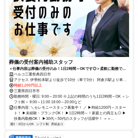
葬儀の受付案内補助スタッフ
＜仕事内容は葬儀の受付のみ！1日2時間～OKです◎＞柔軟に勤務でき
る方歓迎します！
ベルコ三重祭典四日市
アクセス: 伊勢松本駅より徒歩で10分（車で3分） 阿倉川駅より車で
12分 西日野駅より車で12分 四日市駅より車で14分
時給1,200円以上
三重県四日市市
勤務時間・曜日: 9:00～20:00 ※上記の時間のうち1日2時間～OK ＜シ
フト例＞ 9:00～11:00 18:00～20:00など
仕事内容: ＼セレモニースタッフ募集中！ ／ ▶時給1200円～スター
ト！ ▶未経験・ブランクOK！ ▶1日2時間～！家庭との両立も◎ ▶
扶養内勤務OK！ ▶30代～50代のスタッフが活躍中！ ＝＝...
週2・3日からOK
シフト制
昇給あり
アルバイト・パート