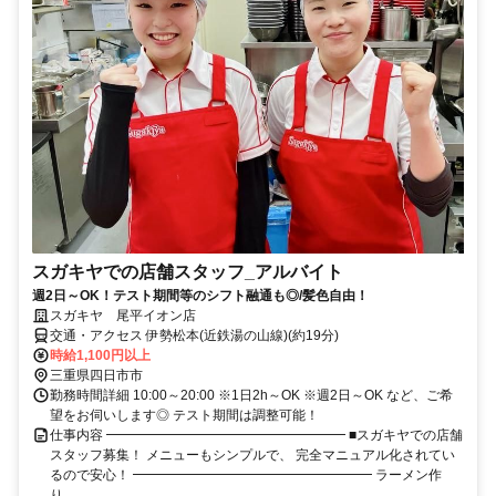
スガキヤでの店舗スタッフ_アルバイト
週2日～OK！テスト期間等のシフト融通も◎/髪色自由！
スガキヤ 尾平イオン店
交通・アクセス 伊勢松本(近鉄湯の山線)(約19分)
時給1,100円以上
三重県四日市市
勤務時間詳細 10:00～20:00 ※1日2h～OK ※週2日～OK など、ご希
望をお伺いします◎ テスト期間は調整可能！
仕事内容 ━━━━━━━━━━━━━━━━━━ ■スガキヤでの店舗
スタッフ募集！ メニューもシンプルで、 完全マニュアル化されてい
るので安心！ ━━━━━━━━━━━━━━━━━━ ラーメン作
り...