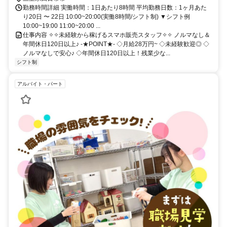
勤務時間詳細 実働時間：1日あたり8時間 平均勤務日数：1ヶ月あた
り20日 〜 22日 10:00~20:00(実働8時間/シフト制) ▼シフト例
10:00~19:00 11:00~20:00 ...
仕事内容 ✧✧未経験から稼げるスマホ販売スタッフ✧✧ ノルマなし＆
年間休日120日以上♪ -★POINT★- ◇月給28万円~ ◇未経験歓迎◎ ◇
ノルマなしで安心♪ ◇年間休日120日以上！残業少な...
シフト制
アルバイト・パート