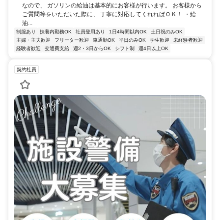
なので、 ガソリンの給油は基本的にお客様が行います。 お客様から
ご質問等をいただいた際に、 丁寧に対応してくれればＯＫ！ ・給
油...
制服あり
扶養内勤務OK
社員登用あり
1日4時間以内OK
土日祝のみOK
主婦・主夫歓迎
フリーター歓迎
車通勤OK
平日のみOK
学生歓迎
未経験者歓迎
経験者歓迎
交通費支給
週2・3日からOK
シフト制
週4日以上OK
契約社員