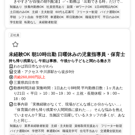
きやすさ"が自慢の朝刊配達】 ✅＜勤務は「出勤できる時」だけで...
制服あり
扶養内勤務OK
社員登用あり
副業・WワークOK
1日4時間以内OK
土日祝のみOK
主婦・主夫歓迎
60代も応募可
フリーター歓迎
バイク通勤OK
早朝
シフト自由
学歴不問
車通勤OK
即日勤務OK
職場見学可
平日のみOK
学生歓迎
転勤なし
未経験者歓迎
正社員
未経験OK 朝10時出勤 日曜休みの児童指導員・保育士
持ち帰り残業なし 午前は事務、午後から子どもと関わる働き方
わかば四日市なかがわら
交通・アクセス 中川原駅から徒歩9分
月給260,000円以上
三重県四日市市
勤務時間詳細 実働時間：1日あたり8時間 平均勤務日数：1ヶ月あた
り21日 ＜ 平日 ＞ 10：30～19：30 ＜ 土祝・長期休暇 ＞ 9：00～
18：00
仕事内容 「実務経験がなくて、現場がどんな感じか分からない…」
「保育園の持ち帰り残業や人間関係に疲れた…」 そんな悩みを抱え
ていませんか? 実は、当施設で活躍しているスタッフの多くが、あな
たと同じ...
制服あり
業界未経験者歓迎
主婦・主夫歓迎
資格取得支援あり
フリーター歓迎
バイク通勤OK
学歴不問
車通勤OK
職場見学可
住宅手当あり
交通費全額支給