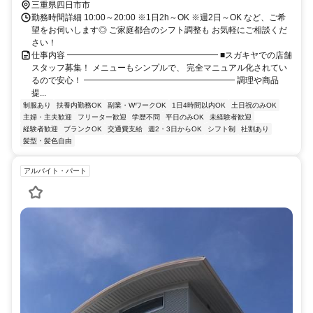
三重県四日市市
勤務時間詳細 10:00～20:00 ※1日2h～OK ※週2日～OK など、ご希
望をお伺いします◎ ご家庭都合のシフト調整も お気軽にご相談くだ
さい！
仕事内容 ━━━━━━━━━━━━━━━━━━ ■スガキヤでの店舗
スタッフ募集！ メニューもシンプルで、 完全マニュアル化されてい
るので安心！ ━━━━━━━━━━━━━━━━━━ 調理や商品
提...
制服あり
扶養内勤務OK
副業・WワークOK
1日4時間以内OK
土日祝のみOK
主婦・主夫歓迎
フリーター歓迎
学歴不問
平日のみOK
未経験者歓迎
経験者歓迎
ブランクOK
交通費支給
週2・3日からOK
シフト制
社割あり
髪型・髪色自由
アルバイト・パート