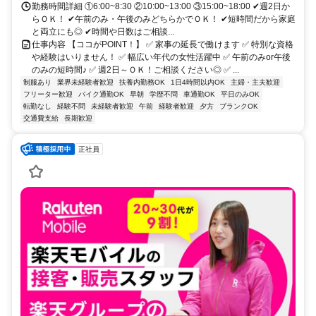
勤務時間詳細 ①6:00~8:30 ②10:00~13:00 ③15:00~18:00 ✔週2日か
らＯＫ！ ✔午前のみ・午後のみどちらかでＯＫ！ ✔短時間だから家庭
と両立にも◎ ✔時間や日数はご相談...
仕事内容 【ココがPOINT！】 ✅ 家事の延長で働けます ✅ 特別な資格
や経験はいりません！ ✅ 幅広い年代の女性活躍中 ✅ 午前のみor午後
のみの短時間♪ ✅ 週2日～ＯＫ！ご相談ください◎ ✅ ...
制服あり
業界未経験者歓迎
扶養内勤務OK
1日4時間以内OK
主婦・主夫歓迎
フリーター歓迎
バイク通勤OK
早朝
学歴不問
車通勤OK
平日のみOK
転勤なし
経験不問
未経験者歓迎
午前
経験者歓迎
夕方
ブランクOK
交通費支給
長期歓迎
正社員