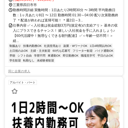
三重県四日市市
勤務時間詳細 実働時間：1日あたり2時間30分 〜 3時間 平均勤務日
数：1ヶ月あたり8日 〜 12日 勤務時間 01:30～04:00 配り次第勤務終
了 ＊配達が終われば直帰可能！ ＊週2日～3...
仕事内容 ✅＜入社後は祝金総額3万円(規定有)の支給アリ＞ 基本の収
入にプラスできるチャンス！ 嬉しい入社祝金を手に入れましょう♪
【60代活躍中！無理なくできる朝刊配達】 ✅＜年齢一切不問！＞
経...
制服あり
扶養内勤務OK
社員登用あり
副業・WワークOK
1日4時間以内OK
土日祝のみOK
主婦・主夫歓迎
60代も応募可
フリーター歓迎
バイク通勤OK
早朝
シフト自由
学歴不問
車通勤OK
即日勤務OK
職場見学可
平日のみOK
学生歓迎
転勤なし
未経験者歓迎
同じ企業の求人
アルバイト・パート