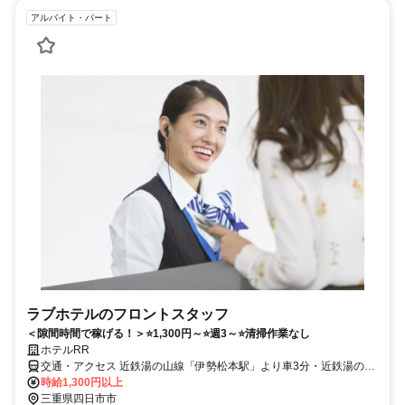
アルバイト・パート
ラブホテルのフロントスタッフ
＜隙間時間で稼げる！＞⭐1,300円～⭐週3～⭐清掃作業なし
ホテルRR
交通・アクセス 近鉄湯の山線「伊勢松本駅」より車3分・近鉄湯の山
線「中川原駅」より車5分
時給1,300円以上
三重県四日市市