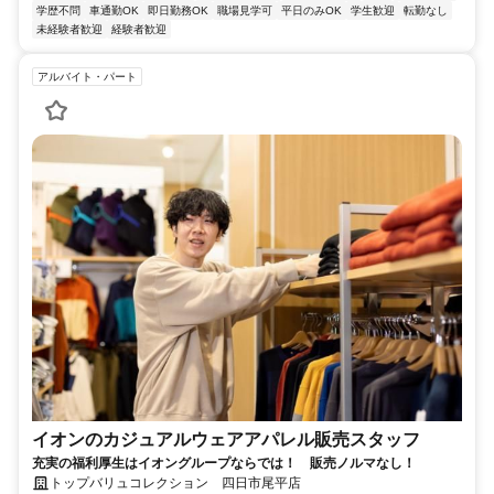
学歴不問
車通勤OK
即日勤務OK
職場見学可
平日のみOK
学生歓迎
転勤なし
未経験者歓迎
経験者歓迎
アルバイト・パート
イオンのカジュアルウェアアパレル販売スタッフ
充実の福利厚生はイオングループならでは！ 販売ノルマなし！
トップバリュコレクション 四日市尾平店