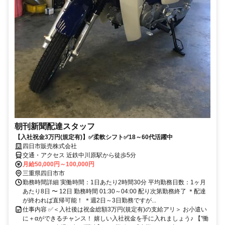
朝刊新聞配達スタッフ
【入社祝金3万円(規定有)】✅柔軟シフト✅18～60代活躍中
四日市販売株式会社
交通・アクセス 近鉄中川原駅から徒歩5分
月給50,000円～100,000円
三重県四日市市
勤務時間詳細 実働時間：1日あたり2時間30分 平均勤務日数：1ヶ月
あたり8日 〜 12日 勤務時間 01:30～04:00 配り次第勤務終了 ＊配達
が終われば直帰可能！ ＊週2日～3日勤務ですが...
仕事内容 ✅＜入社後は祝金総額3万円(規定有)の支給アリ＞ お小遣い
に＋αができるチャンス！ 嬉しい入社祝金を手に入れましょう♪ 【"働