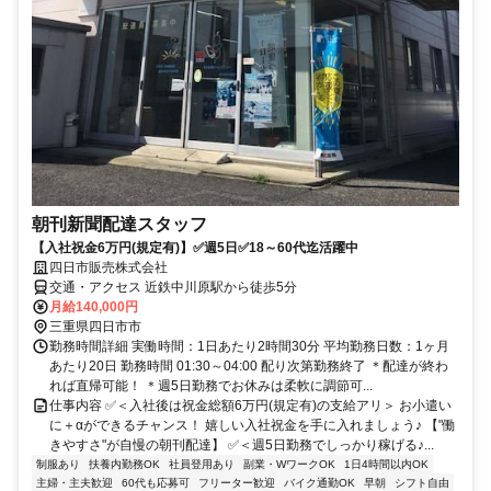
朝刊新聞配達スタッフ
【入社祝金6万円(規定有)】✅週5日✅18～60代迄活躍中
四日市販売株式会社
交通・アクセス 近鉄中川原駅から徒歩5分
月給140,000円
三重県四日市市
勤務時間詳細 実働時間：1日あたり2時間30分 平均勤務日数：1ヶ月
あたり20日 勤務時間 01:30～04:00 配り次第勤務終了 ＊配達が終わ
れば直帰可能！ ＊週5日勤務でお休みは柔軟に調節可...
仕事内容 ✅＜入社後は祝金総額6万円(規定有)の支給アリ＞ お小遣い
に＋αができるチャンス！ 嬉しい入社祝金を手に入れましょう♪ 【"働
きやすさ"が自慢の朝刊配達】 ✅＜週5日勤務でしっかり稼げる♪...
制服あり
扶養内勤務OK
社員登用あり
副業・WワークOK
1日4時間以内OK
主婦・主夫歓迎
60代も応募可
フリーター歓迎
バイク通勤OK
早朝
シフト自由