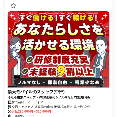
楽天モバイルのスタッフ(中部)
今なら書類スキップ・WEB面接可✨️ノルマなし/未経験可/h
株式会社ティーアイアール
交通・アクセス 近鉄湯の山線 伊勢松本駅／ 車で約10分
月給280,000円～320,000円
三重県四日市市