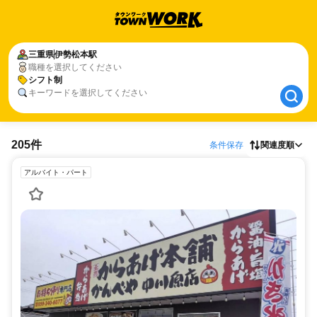
三重県
三重県
伊勢松本駅
伊勢松本駅
職種を選択してください
シフト制
シフト制
キーワードを選択してください
205件
条件保存
関連度順
アルバイト・パート