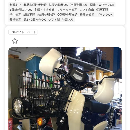
制服あり
業界未経験者歓迎
扶養内勤務OK
社員登用あり
副業・WワークOK
1日4時間以内OK
主婦・主夫歓迎
フリーター歓迎
シフト自由
学歴不問
学生歓迎
経験不問
未経験者歓迎
交通費全額支給
経験者歓迎
ブランクOK
長期歓迎
週2・3日からOK
シフト制
社割あり
アルバイト・パート