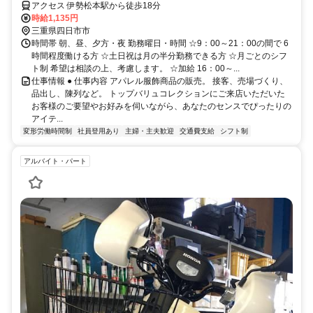
アクセス 伊勢松本駅から徒歩18分
時給1,135円
三重県四日市市
時間帯 朝、昼、夕方・夜 勤務曜日・時間 ☆9：00～21：00の間で 6
時間程度働ける方 ☆土日祝は月の半分勤務できる方 ☆月ごとのシフ
ト制 希望は相談の上、考慮します。 ☆加給 16：00～...
仕事情報 ● 仕事内容 アパレル服飾商品の販売。 接客、売場づくり、
品出し、陳列など。 トップバリュコレクションにご来店いただいた
お客様のご要望やお好みを伺いながら、あなたのセンスでぴったりの
アイテ...
変形労働時間制
社員登用あり
主婦・主夫歓迎
交通費支給
シフト制
アルバイト・パート