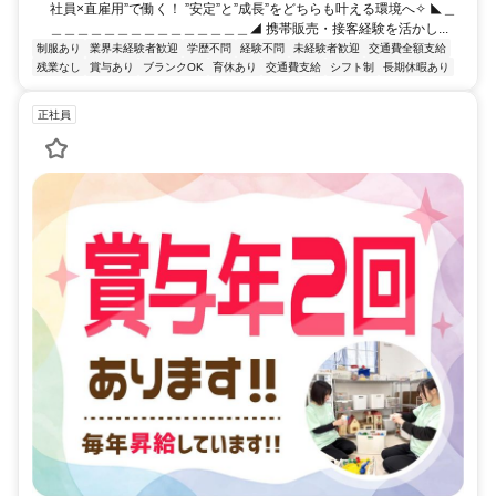
社員×直雇用”で働く！ ”安定”と”成長”をどちらも叶える環境へ✧ ◣＿
＿＿＿＿＿＿＿＿＿＿＿＿＿＿＿◢ 携帯販売・接客経験を活かし...
制服あり
業界未経験者歓迎
学歴不問
経験不問
未経験者歓迎
交通費全額支給
残業なし
賞与あり
ブランクOK
育休あり
交通費支給
シフト制
長期休暇あり
正社員