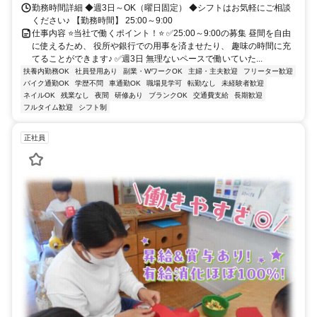
勤務時間詳細 ◆週3日～OK（曜日固定） ◆シフトはお気軽にご相談
ください♪ 【勤務時間】 25:00～9:00
仕事内容 ⭐当社で働くポイント！⭐ ✅25:00～9:00の募集 昼間を自由
に使えるため、 役所や銀行での用事を済ませたり、 趣味の時間に充
てることができます♪ ✅週3日 無理ないペースで働いていた...
扶養内勤務OK
社員登用あり
副業・WワークOK
主婦・主夫歓迎
フリーター歓迎
バイク通勤OK
学歴不問
車通勤OK
職場見学可
転勤なし
未経験者歓迎
ネイルOK
残業なし
夜間
研修あり
ブランクOK
交通費支給
長期歓迎
フルタイム歓迎
シフト制
正社員