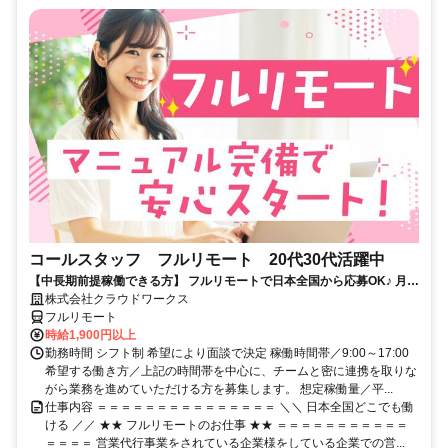
コールスタッフ フルリモート 20代30代活躍中
【中長期前提稼働できる方】 フルリモートで日本全国から応募OK♪ 月稼
働80時間で安定収入！
株式会社クラウドワークス
フルリモート
時給1,900円以上
勤務時間 シフト制 希望により面談で決定 稼働時間帯／9:00～17:00
希望する働き方／上記の時間帯を中心に、チームと密に連携を取りな
がら業務を進めていただける方を募集します。 想定稼働量／平...
仕事内容 ＝＝＝＝＝＝＝＝＝＝＝＝＝＝＝ ＼＼ 日本全国どこでも働
ける ／／ ★★ フルリモートのお仕事 ★★ ＝＝＝＝＝＝＝＝＝＝＝
＝＝＝＝ 営業代行事業をされている企業様をしている企業での営...