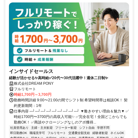
インサイドセールス
経験が活かせる✨高時給✅20代〜30代活躍中！週休二日制✨
株式会社DREAM PONY
フルリモート
時給1,700円～3,700円
勤務時間詳細 9:00〜21:00の間でシフト制 希望時間帯は相談OK！ 契
約更新期間：1年
仕事内容 ─┘─┘─┘─┘─┘─┘─┘─┘─┘ ▼働きやすい理由＆魅力▼ ✅
時給1700円〜3700円の高収入可能✨ ✅完全在宅！全国どこからでも
勤務OK！ ✅商談やクロージングなしのアポ獲得...
社員登用あり
主婦・主夫歓迎
フリーター歓迎
シフト自由
学歴不問
即日勤務OK
職場見学可
フルリモート
交通費全額支給
経験者歓迎
ネイルOK