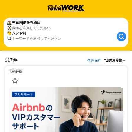
三重県
伊勢石橋駅
職種を選択してください
シフト制
キーワードを選択してください
117件
条件保存
関連度順
契約社員