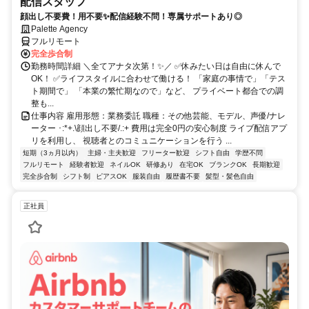
配信スタッフ
顔出し不要費！用不要✨配信経験不問！専属サポートあり◎
Palette Agency
フルリモート
完全歩合制
勤務時間詳細 ＼全てアナタ次第！✨／ ✅休みたい日は自由に休んで
OK！ ✅ライフスタイルに合わせて働ける！ 「家庭の事情で」「テス
ト期間で」 「本業の繁忙期なので」など、 プライベート都合での調
整も...
仕事内容 雇用形態：業務委託 職種：その他芸能、モデル、声優/ナレ
ーター ･:*+.\顔出し不要/.:+ 費用は完全0円の安心制度 ライブ配信アプ
リを利用し、 視聴者とのコミュニケーションを行う ...
短期（3ヵ月以内）
主婦・主夫歓迎
フリーター歓迎
シフト自由
学歴不問
フルリモート
経験者歓迎
ネイルOK
研修あり
在宅OK
ブランクOK
長期歓迎
完全歩合制
シフト制
ピアスOK
服装自由
履歴書不要
髪型・髪色自由
正社員