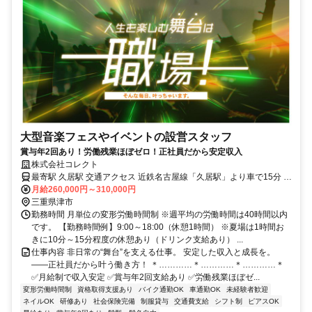
大型音楽フェスやイベントの設営スタッフ
賞与年2回あり！労働残業ほぼゼロ！正社員だから安定収入
株式会社コレクト
最寄駅 久居駅 交通アクセス 近鉄名古屋線「久居駅」より車で15分 ※
上記は本社に関する情報です。 ※現場エリアは日本全国です。 └ト
月給260,000円～310,000円
三重県津市
ラックや飛行機で移動 ※遠方の場合は出張手当を支給します。
勤務時間 月単位の変形労働時間制 ※週平均の労働時間は40時間以内
です。 【勤務時間例】9:00～18:00（休憩1時間） ※夏場は1時間お
きに10分～15分程度の休憩あり（ドリンク支給あり） ...
仕事内容 非日常の“舞台”を支える仕事。 安定した収入と成長を。
――正社員だから叶う働き方！ ＊…………＊…………＊…………＊
✅月給制で収入安定 ✅賞与年2回支給あり ✅労働残業ほぼゼ...
変形労働時間制
資格取得支援あり
バイク通勤OK
車通勤OK
未経験者歓迎
ネイルOK
研修あり
社会保険完備
制服貸与
交通費支給
シフト制
ピアスOK