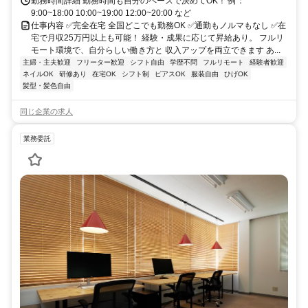
勤務時間詳細 勤務時間も自分のペースで決めてOK！ 例：
9:00~18:00 10:00~19:00 12:00~20:00 など
仕事内容 ✅完全在宅 全国どこでも勤務OK ✅通勤もノルマもなし ✅在
宅で月収25万円以上も可能！ 経験・成果に応じて昇給あり。 フルリ
モート環境で、自分らしい働き方と 収入アップを両立できます あ...
主婦・主夫歓迎
フリーター歓迎
シフト自由
学歴不問
フルリモート
経験者歓迎
ネイルOK
研修あり
在宅OK
シフト制
ピアスOK
服装自由
ひげOK
髪型・髪色自由
同じ企業の求人
業務委託