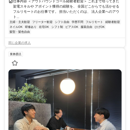
仕事内容 ＜アウトバウンドコール経験者歓迎＞ これまで培ってきた
架電スキルや アポイント獲得の経験を、 全国どこからでも活かせる
フルリモートのお仕事です。 担当いただくのは、 法人企業へのアウ
ト...
主婦・主夫歓迎
フリーター歓迎
シフト自由
学歴不問
フルリモート
経験者歓迎
ネイルOK
研修あり
在宅OK
シフト制
ピアスOK
服装自由
ひげOK
髪型・髪色自由
同じ企業の求人
業務委託