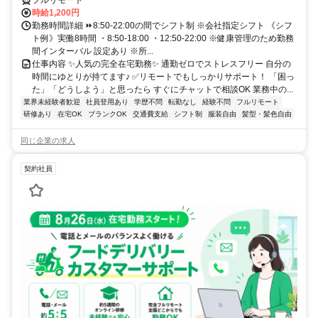
フルリモート
時給1,200円
勤務時間詳細 ⏩8:50-22:00の間でシフト制 ※会社指定シフト 《シフ
ト例》実働8時間 ・8:50-18:00 ・12:50-22:00 ※健康管理のため勤務
間インターバル 設定あり ※所...
仕事内容 ✨人気の完全在宅勤務✨ 通勤ゼロでストレスフリー 自分の
時間にゆとりが持てます♪ ✅リモートでもしっかりサポート！ 「困っ
た」「どうしよう」と思ったら すぐにチャットで相談OK 業務中の...
業界未経験者歓迎
社員登用あり
学歴不問
転勤なし
経験不問
フルリモート
研修あり
在宅OK
ブランクOK
交通費支給
シフト制
服装自由
髪型・髪色自由
同じ企業の求人
契約社員