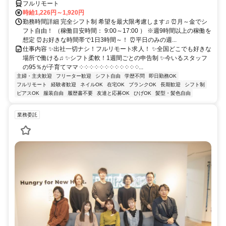
フルリモート
時給1,226円～1,920円
勤務時間詳細 完全シフト制 希望を最大限考慮します♫ ⏰月～金でシ
フト自由！ （稼働目安時間： 9:00～17:00 ） ※週9時間以上の稼働を
想定 ⏰お好きな時間帯で1日3時間～！ ⏰平日のみの週...
仕事内容 ✨出社一切ナシ！フルリモート求人！ ✨全国どこでも好きな
場所で働ける♫ ✨シフト柔軟！1週間ごとの申告制 ✨今いるスタッフ
の95％が子育てママ ༶ ༶ ༶ ༶ ༶ ༶ ༶ ༶ ༶ ༶ ༶ ༶...
主婦・主夫歓迎
フリーター歓迎
シフト自由
学歴不問
即日勤務OK
フルリモート
経験者歓迎
ネイルOK
在宅OK
ブランクOK
長期歓迎
シフト制
ピアスOK
服装自由
履歴書不要
友達と応募OK
ひげOK
髪型・髪色自由
業務委託