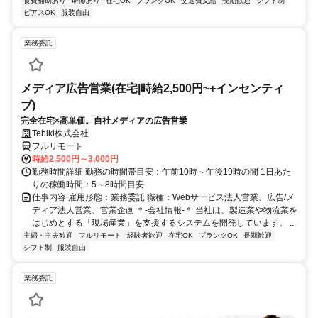
食費補助あり
研修あり
在宅OK
ブランクOK
交通費支給
長期歓迎
シフト制
ピアスOK
服装自由
業務委託
メディア広告営業(在宅|時給2,500円~+インセンティ
ブ)
完全在宅×高単価。自社メディアの広告営業
Tebiki株式会社
フルリモート
時給2,500円～3,000円
勤務時間詳細 勤務の時間帯目安：午前10時～午後19時の間 1日あた
りの稼働時間：5～8時間目安
仕事内容 雇用形態：業務委託 職種：Webサービス法人営業、広告/メ
ディア法人営業、営業企画 ＊-会社情報-＊ 当社は、製造業や物流業を
はじめとする「現場産業」を支援するシステムを開発しています。 ...
主婦・主夫歓迎
フルリモート
経験者歓迎
在宅OK
ブランクOK
長期歓迎
シフト制
服装自由
業務委託