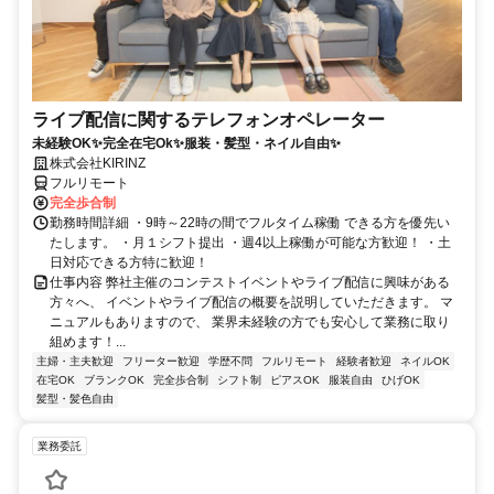
ライブ配信に関するテレフォンオペレーター
未経験OK✨完全在宅Ok✨服装・髪型・ネイル自由✨
株式会社KIRINZ
フルリモート
完全歩合制
勤務時間詳細 ・9時～22時の間でフルタイム稼働 できる方を優先い
たします。 ・月１シフト提出 ・週4以上稼働が可能な方歓迎！ ・土
日対応できる方特に歓迎！
仕事内容 弊社主催のコンテストイベントやライブ配信に興味がある
方々へ、 イベントやライブ配信の概要を説明していただきます。 マ
ニュアルもありますので、 業界未経験の方でも安心して業務に取り
組めます！...
主婦・主夫歓迎
フリーター歓迎
学歴不問
フルリモート
経験者歓迎
ネイルOK
在宅OK
ブランクOK
完全歩合制
シフト制
ピアスOK
服装自由
ひげOK
髪型・髪色自由
業務委託