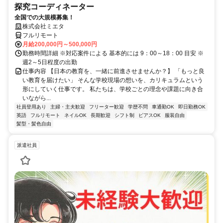
探究コーディネーター
全国での大規模募集！
株式会社ミエタ
フルリモート
月給200,000円～500,000円
勤務時間詳細 ※対応案件による 基本的には 9：00～18：00 目安 ※
週2～5日程度の出勤
仕事内容 【日本の教育を、一緒に前進させませんか？】 「もっと良
い教育を届けたい」 そんな学校現場の想いを、カリキュラムという
形にしていく仕事です。 私たちは、学校ごとの理念や課題に向き合
いながら...
社員登用あり
主婦・主夫歓迎
フリーター歓迎
学歴不問
車通勤OK
即日勤務OK
英語
フルリモート
ネイルOK
長期歓迎
シフト制
ピアスOK
服装自由
髪型・髪色自由
派遣社員