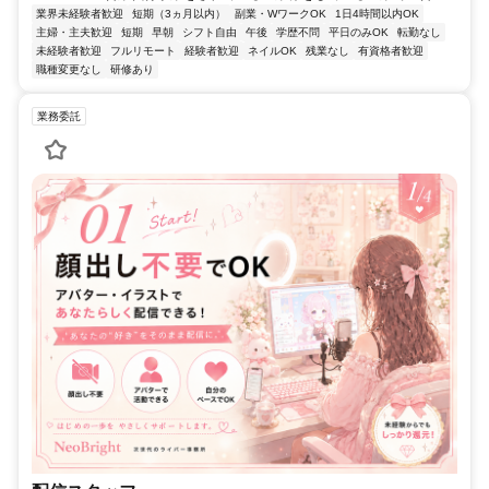
業界未経験者歓迎
短期（3ヵ月以内）
副業・WワークOK
1日4時間以内OK
主婦・主夫歓迎
短期
早朝
シフト自由
午後
学歴不問
平日のみOK
転勤なし
未経験者歓迎
フルリモート
経験者歓迎
ネイルOK
残業なし
有資格者歓迎
職種変更なし
研修あり
業務委託