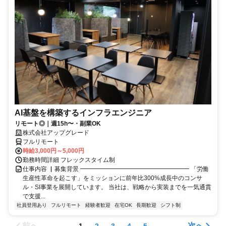
AI基盤を構築するインフラエンジニア
リモート◎｜週15h〜・副業OK
株式会社アップグレード
フルリモート
時給3,000円～5,000円
勤務時間詳細 フレックスタイム制
仕事内容 ▏募集背景 ━━━━━━━━━━━━━━━━━━ 「労働
生産性革命を起こす」をミッションに前年比300%成長中のコンサ
ル・SI事業を展開しています。 当社は、戦略から実装までを一気通貫
で支援...
社員登用あり
フルリモート
経験者歓迎
在宅OK
長期歓迎
シフト制
前へ
次へ
1
2
3
4
5