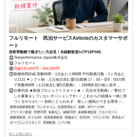
フルリモート 民泊サービスAirbnbのカスタマーサポ
ート
深夜帯勤務で稼ぎたい方必見！未経験歓迎✨(TP18PSM)
Teleperformance Japan株式会社
フルリモート
月給330,000円～360,000円
勤務時間詳細 実働時間：1日あたり8時間 平均勤務日数：1ヶ月あた
り21日 ▼シフト制：土日祝日含む週5日勤務 17：00～翌9：00の間
で実働8時間（土日祝含む週5日勤務） ・1時間休憩の他に前半...
仕事内容 ★新規プロジェクトスタート★ ✅ 完全在宅勤務♪ ✅ 弊社で
しか募集をしていないポジションです♪ ✅ これからの組織を一緒に形
づくるやりがい ✅ 前例にとらわれず、新しい挑戦ができる環境 ✅...
業界未経験者歓迎
ランチタイム
社員登用あり
副業・WワークOK
フリーター歓迎
学歴不問
転勤なし
経験不問
未経験者歓迎
フルリモート
経験者歓迎
ネイルOK
有資格者歓迎
研修あり
在宅OK
ブランクOK
育休あり
オープニングスタッフ
長期歓迎
シフト制
同じ企業の求人