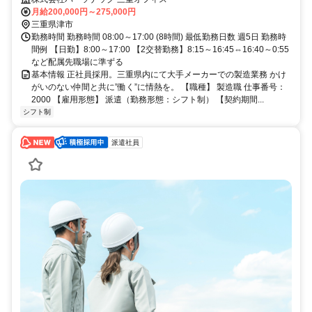
月給200,000円～275,000円
三重県津市
勤務時間 勤務時間 08:00～17:00 (8時間) 最低勤務日数 週5日 勤務時
間例 【日勤】8:00～17:00 【2交替勤務】8:15～16:45⇔16:40～0:55
など配属先職場に準ずる
基本情報 正社員採用。三重県内にて大手メーカーでの製造業務 かけ
がいのない仲間と共に”働く”に情熱を。 【職種】 製造職 仕事番号：
2000 【雇用形態】 派遣（勤務形態：シフト制） 【契約期間...
シフト制
派遣社員