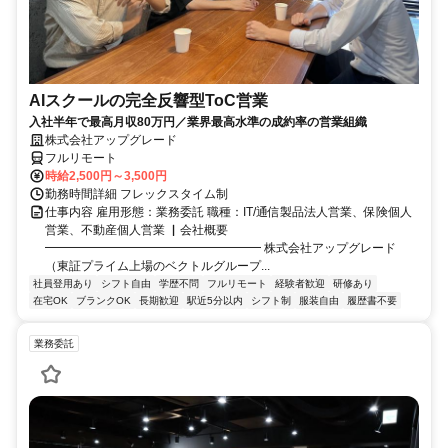
AIスクールの完全反響型ToC営業
入社半年で最高月収80万円／業界最高水準の成約率の営業組織
株式会社アップグレード
フルリモート
時給2,500円～3,500円
勤務時間詳細 フレックスタイム制
仕事内容 雇用形態：業務委託 職種：IT/通信製品法人営業、保険個人
営業、不動産個人営業 ▏会社概要
━━━━━━━━━━━━━━━━━━ 株式会社アップグレード
（東証プライム上場のベクトルグループ...
社員登用あり
シフト自由
学歴不問
フルリモート
経験者歓迎
研修あり
在宅OK
ブランクOK
長期歓迎
駅近5分以内
シフト制
服装自由
履歴書不要
業務委託