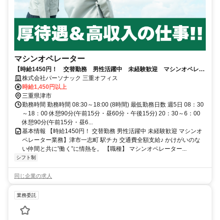
マシンオペレーター
【時給1450円！ 交替勤務 男性活躍中 未経験歓迎 マシンオペレー
ター業務】津市一志町 駅チカ 交通費全額支給♪
株式会社パーソナック 三重オフィス
時給1,450円以上
三重県津市
勤務時間 勤務時間 08:30～18:00 (8時間) 最低勤務日数 週5日 08：30
～18：00 休憩90分(午前15分・昼60分・午後15分) 20：30～6：00
休憩90分(午前15分・昼6...
基本情報 【時給1450円！ 交替勤務 男性活躍中 未経験歓迎 マシンオ
ペレーター業務】津市一志町 駅チカ 交通費全額支給♪ かけがいのな
い仲間と共に”働く”に情熱を。 【職種】 マシンオペレーター...
シフト制
同じ企業の求人
業務委託