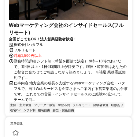
Webマーケティング会社のインサイドセールス(フル
リモート)
全国どこでもOK！法人営業経験者歓迎！
株式会社ハタフル
フルリモート
時給1,500円以上
勤務時間詳細 シフト制（希望を面談で決定） 9時～18時のあいだ
で、週4日以上・1日6時間以上が目安です。曜日・時間帯はあなたの
ご都合に合わせてご相談しながら決めましょう。 ※補足 業務委託契
約です...
仕事内容 地方企業の成長を支援するWebマーケティング会社・ハタ
フルで、当社Webサービスを企業さまへご案内する営業架電のお仕事
です。 これまでの営業・インサイドセールスのご経験を活かして、
チームで目...
主婦・主夫歓迎
フリーター歓迎
学歴不問
フルリモート
経験者歓迎
研修あり
在宅OK
シフト制
服装自由
髪型・髪色自由
業務委託