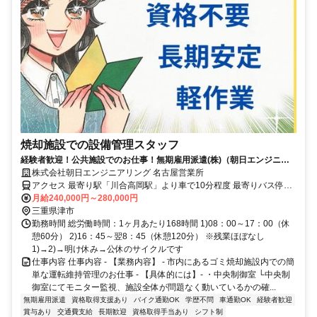
焼却施設での設備管理スタッフ
経験者歓迎！公共施設でのお仕事！無期雇用派遣(株)（朝日エンジニア
リングの正社員待遇での社員雇用)
株式会社朝日エンジニアリング 名古屋営業所
アクセス 最寄り駅「川合高岡駅」より車で10分程度 最寄りバス停
「おやつタウン前」から徒歩約8分
月給240,000円～280,000円
三重県津市
勤務時間 総労働時間：1ヶ月あたり168時間 1)08：00～17：00（休
憩60分） 2)16：45～翌8：45（休憩120分） ※残業ほぼなし
1)→2)→明け休み→公休のサイクルです
仕事内容 仕事内容 - 【業務内容】 - 市内にあるゴミ焼却施設内での簡
単な運転維持管理のお仕事 - 【具体的には】- ・中央制御室 └中央制
御室にてモニター監視、施設全体が問題なく動いているかの確...
無期雇用派遣
資格取得支援あり
バイク通勤OK
学歴不問
車通勤OK
経験者歓迎
賞与あり
交通費支給
長期歓迎
資格取得手当あり
シフト制