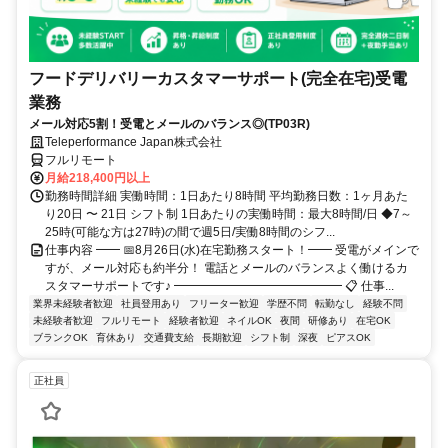
フードデリバリーカスタマーサポート(完全在宅)受電
業務
メール対応5割！受電とメールのバランス◎(TP03R)
Teleperformance Japan株式会社
フルリモート
月給218,400円以上
勤務時間詳細 実働時間：1日あたり8時間 平均勤務日数：1ヶ月あた
り20日 〜 21日 シフト制 1日あたりの実働時間：最大8時間/日 ◆7～
25時(可能な方は27時)の間で週5日/実働8時間のシフ...
仕事内容 ━━ 📅8月26日(水)在宅勤務スタート！━━ 受電がメインで
すが、メール対応も約半分！ 電話とメールのバランスよく働けるカ
スタマーサポートです♪ ━━━━━━━━━━━━━━ 📋 仕事...
業界未経験者歓迎
社員登用あり
フリーター歓迎
学歴不問
転勤なし
経験不問
未経験者歓迎
フルリモート
経験者歓迎
ネイルOK
夜間
研修あり
在宅OK
ブランクOK
育休あり
交通費支給
長期歓迎
シフト制
深夜
ピアスOK
正社員