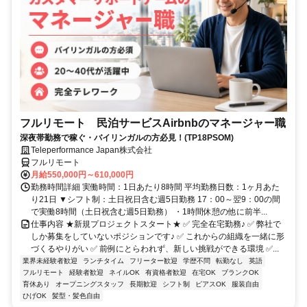
フルリモート 民泊サービスAirbnbのマネージャー職
深夜帯勤務で稼ぐ・バイリンガルの方必見！(TP18PSOM)
Teleperformance Japan株式会社
フルリモート
月給550,000円～610,000円
勤務時間詳細 実働時間：1日あたり8時間 平均勤務日数：1ヶ月あた
り21日 ▼シフト制：土日祝日含む週5日勤務 17：00～翌9：00の間
で実働8時間（土日祝含む週5日勤務） ・1時間休憩の他に前半...
仕事内容 ★新規プロジェクトスタート★ ✅ 完全在宅勤務♪ ✅ 弊社で
しか募集をしていないポジションです♪ ✅ これからの組織を一緒に形
づくるやりがい ✅ 前例にとらわれず、新しい挑戦ができる環境 ✅...
業界未経験者歓迎
ランチタイム
フリーター歓迎
学歴不問
転勤なし
英語
フルリモート
経験者歓迎
ネイルOK
有資格者歓迎
在宅OK
ブランクOK
育休あり
オープニングスタッフ
長期歓迎
シフト制
ピアスOK
服装自由
ひげOK
髪型・髪色自由