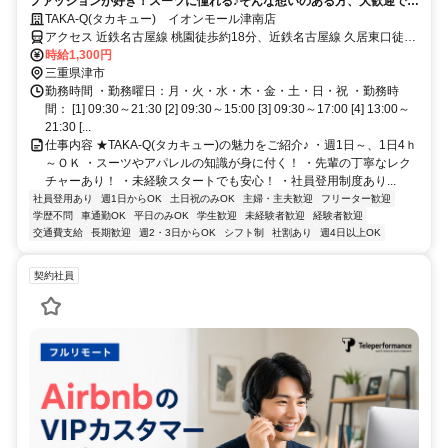
ファッションが好き！スーツに憧れる♪そんな想いのある方、大歓迎で
す！★あなたのセンスをちょっぴり付け加えて、お客様へご提案◎好き
TAKA-Q(タカキュー) イオンモール津南店
を仕事にしてみませんか★週1日～、1日4ｈ～OK★接客販売が未経験の
アクセス 近鉄名古屋線 桃園徒歩約18分、近鉄名古屋線 久居東口徒歩
方も多数活躍中◎アルバイトでも待遇充実♪社割あり／社員登用あり
約22分、ＪＲ紀勢本線 高茶屋徒歩約29分 ＪＲ高茶屋駅 徒歩10分
時給1,300円
三重県津市
勤務時間 ・勤務曜日：月・火・水・木・金・土・日・祝 ・勤務時
間： [1] 09:30～21:30 [2] 09:30～15:00 [3] 09:30～17:00 [4] 13:00～
21:30 [...
仕事内容 ★TAKA-Q(タカキュー)の魅力をご紹介♪ ・週1日～、1日4ｈ
～ＯＫ ・スーツやアパレルの知識が身に付く！ ・先輩の丁寧なレク
チャーあり！ ・未経験スタートでも安心！ ・社員登用制度あり...
社員登用あり
週1日からOK
土日祝のみOK
主婦・主夫歓迎
フリーター歓迎
学歴不問
車通勤OK
平日のみOK
学生歓迎
未経験者歓迎
経験者歓迎
交通費支給
長期歓迎
週2・3日からOK
シフト制
社割あり
週4日以上OK
契約社員