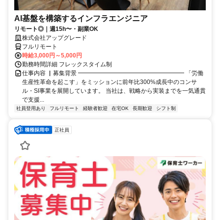
AI基盤を構築するインフラエンジニア
リモート◎｜週15h〜・副業OK
株式会社アップグレード
フルリモート
時給3,000円～5,000円
勤務時間詳細 フレックスタイム制
仕事内容 ▏募集背景 ━━━━━━━━━━━━━━━━━━ 「労働
生産性革命を起こす」をミッションに前年比300%成長中のコンサ
ル・SI事業を展開しています。 当社は、戦略から実装までを一気通貫
で支援...
社員登用あり
フルリモート
経験者歓迎
在宅OK
長期歓迎
シフト制
正社員