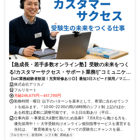
【急成長・若手多数オンライン塾】受験の未来をつく
る!カスタマーサクセス・サポート業務!|”コミュニケー
【toC業務経験者歓迎！充実研修あり◎】最短3日スピード採用／マニュ
ション”が好きな方!|「フルリモート勤務」
アル化が進んでいて、迷わず働ける環境です！
株式会社アリカノ
フルリモート
月給246,675円～447,700円
勤務時間・曜日: 以下のパターンを基本として、希望に合わせてシフ
トを組みます。 * 10:00~22:00の間の8時間のシフト制 上記のほか、
ある程度は柔軟に調整可能です。 ※土日出勤あり（平日...
仕事内容: ✨️事業拡大&繁忙期のため急募!! 7月8月から働ける方を、
優先採用中！✨️ 大学受験向けオンライン個別指導サービスを運営する
当社は、 「教育格差をなくし、すべての受験生にチャンスを届...
フルリモート
在宅OK
シフト制
昇給あり