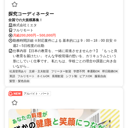
探究コーディネーター
全国での大規模募集！
株式会社ミエタ
フルリモート
月給200,000円～500,000円
勤務時間詳細 ※対応案件による 基本的には 9：00～18：00 目安 ※
週2～5日程度の出勤
仕事内容 【日本の教育を、一緒に前進させませんか？】 「もっと良
い教育を届けたい」 そんな学校現場の想いを、カリキュラムという
形にしていく仕事です。 私たちは、学校ごとの理念や課題に向き合
いながら...
社員登用あり
主婦・主夫歓迎
フリーター歓迎
学歴不問
車通勤OK
即日勤務OK
英語
フルリモート
ネイルOK
長期歓迎
シフト制
ピアスOK
服装自由
髪型・髪色自由
アルバイト・パート