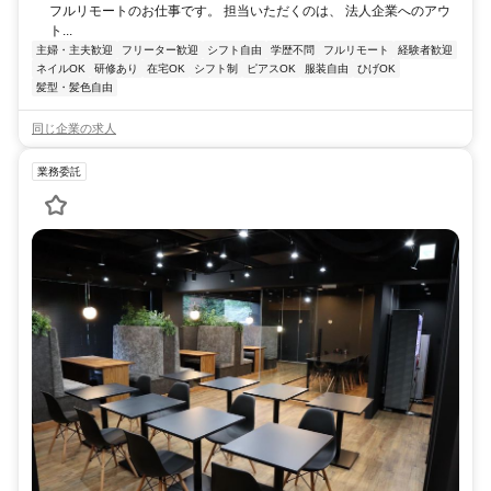
フルリモートのお仕事です。 担当いただくのは、 法人企業へのアウ
ト...
主婦・主夫歓迎
フリーター歓迎
シフト自由
学歴不問
フルリモート
経験者歓迎
ネイルOK
研修あり
在宅OK
シフト制
ピアスOK
服装自由
ひげOK
髪型・髪色自由
同じ企業の求人
業務委託