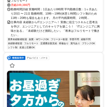
フルリモート
月給249,386円
勤務時間詳細 実働時間：1日あたり8時間 平均勤務日数：1ヶ月あた
り20日 〜 21日 勤務時間、10時～19時(休憩１時間)シフト制のため
11時～20時も場合もあります。 月の平均残業時間、２時間...
仕事内容 未経験からITエンジニアへ！ 実務に役立つスキルと思考法
を学び、エンジニアとしてのキャリアを築こう！ 「ITエンジニアに興
味がある」「未経験だけど挑戦したい」「将来はフルリモートで働き
たい...
業界未経験者歓迎
副業・WワークOK
フリーター歓迎
学歴不問
経験不問
未経験者歓迎
フルリモート
交通費全額支給
研修あり
賞与あり
ブランクOK
シフト制
友達と応募OK
アルバイト・パート