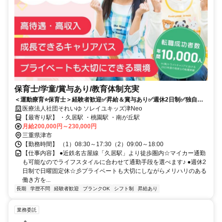
保育士/学童/賞与あり/教育体制充実
＜運動療育⭐保育士＞経験者歓迎✅昇給＆賞与あり✅週休2日制✅独自の
運動療育を基礎から丁寧に学べます✨
医療法人社団それいゆ ソレイユキッズ津Neo
【最寄り駅】 ・久居駅 ・桃園駅 ・南が丘駅
月給200,000円～230,000円
三重県津市
【勤務時間】 （1）08:30～17:30（2）09:00～18:00
【仕事内容】 ●近鉄名古屋線「久居駅」より徒歩圏内☆マイカー通勤
も可能なのでライフスタイルに合わせて通勤手段を選べます♪ ●週休2
日制で日曜固定休☆彡プライベートも大切にしながらメリハリのある
働き方を...
長期
学歴不問
経験者歓迎
ブランクOK
シフト制
昇給あり
業務委託