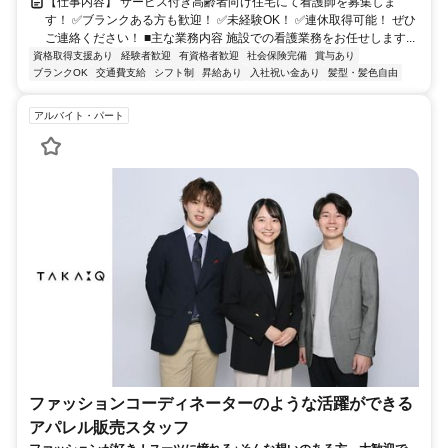
【仕事内容】 サービス付き高齢者向け住宅にて看護師を募集しま
す！ ✅ブランクある方も歓迎！ ✅未経験OK！ ✅連休取得可能！ ぜひ
ご連絡ください！ ■主な業務内容 施設での看護業務をお任せします...
資格取得支援あり
経験者歓迎
有資格者歓迎
社会保険完備
賞与あり
ブランクOK
交通費支給
シフト制
昇給あり
入社祝い金あり
髪型・髪色自由
アルバイト・パート
ファッションコーディネーターのような活躍ができる
アパレル販売スタッフ