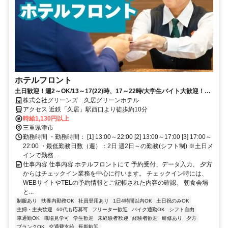
ホテルフロント
土日歓迎！週2～OK/13～17(22)時、17～22時/大学生バイト大歓迎！マ
ナーや言葉遣いも学べます
株式会社グリーンズ 久居グリーンホテル
アクセス 近鉄「久居」駅西口より徒歩約10分
時給1,130円以上
三重県津市
勤務時間 ・勤務時間： [1] 13:00～22:00 [2] 13:00～17:00 [3] 17:00～
22:00 ・最低勤務日数（週）：2日 週2日～の勤務(シフト制) ※土日メ
インで勤務...
仕事内容 仕事内容 ホテルフロントにて 予約受付、データ入力、 夕方
からはチェックイン業務を中心に行います。 チェックイン時には、
WEBサイトやTELの予約情報とご記帳された内容の確認、 朝食会場
と...
制服あり
扶養内勤務OK
社員登用あり
1日4時間以内OK
土日祝のみOK
主婦・主夫歓迎
60代も応募可
フリーター歓迎
バイク通勤OK
シフト自由
車通勤OK
職場見学可
学生歓迎
未経験者歓迎
経験者歓迎
研修あり
夕方
ブランクOK
交通費支給
長期歓迎