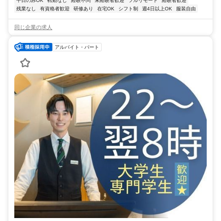
平日のみOK
転勤なし
経験不問
未経験者歓迎
フルリモート
経験者歓迎
残業なし
有資格者歓迎
研修あり
在宅OK
シフト制
週4日以上OK
服装自由
同じ企業の求人
アルバイト・パート