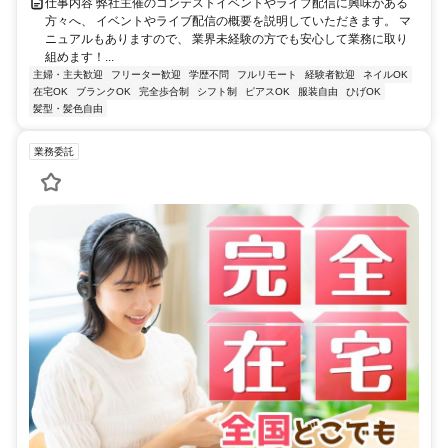
仕事内容 弊社主催のコンテストイベントやライブ配信に興味がある
方々へ、 イベントやライブ配信の概要を説明していただきます。 マ
ニュアルもありますので、 業界未経験の方でも安心して業務に取り
組めます！...
主婦・主夫歓迎
フリーター歓迎
学歴不問
フルリモート
経験者歓迎
ネイルOK
在宅OK
ブランクOK
完全歩合制
シフト制
ピアスOK
服装自由
ひげOK
髪型・髪色自由
業務委託