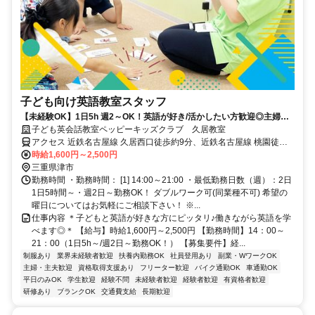
子ども向け英語教室スタッフ
【未経験OK】1日5h 週2～OK！英語が好き/活かしたい方歓迎◎主婦
(夫)/学生も活躍中！
子ども英会話教室ペッピーキッズクラブ 久居教室
アクセス 近鉄名古屋線 久居西口徒歩約9分、近鉄名古屋線 桃園徒歩
約14分 近鉄名古屋線「久居駅」より徒歩9分 ／近隣教室への勤務も
時給1,600円～2,500円
応相談 ※屋内禁煙
三重県津市
勤務時間 ・勤務時間： [1] 14:00～21:00 ・最低勤務日数（週）：2日
1日5時間～・週2日～勤務OK！ ダブルワーク可(同業種不可) 希望の
曜日についてはお気軽にご相談下さい！ ※...
仕事内容 ＊子どもと英語が好きな方にピッタリ♪働きながら英語を学
べます◎＊ 【給与】時給1,600円～2,500円 【勤務時間】14：00～
21：00（1日5h～/週2日～勤務OK！） 【募集要件】経...
制服あり
業界未経験者歓迎
扶養内勤務OK
社員登用あり
副業・WワークOK
主婦・主夫歓迎
資格取得支援あり
フリーター歓迎
バイク通勤OK
車通勤OK
平日のみOK
学生歓迎
経験不問
未経験者歓迎
経験者歓迎
有資格者歓迎
研修あり
ブランクOK
交通費支給
長期歓迎