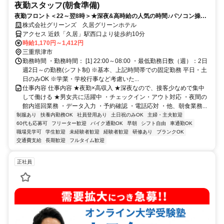
夜勤スタッフ(朝食準備)
夜勤フロント＜22～翌8時＞★深夜&高時給の人気の時間♪パソコン操作
やデータ入力のフロント業務
株式会社グリーンズ 久居グリーンホテル
アクセス 近鉄「久居」駅西口より徒歩約10分
時給1,170円～1,412円
三重県津市
勤務時間 ・勤務時間： [1] 22:00～08:00 ・最低勤務日数（週）：2日
週2日～の勤務(シフト制) ※基本、上記時間帯での固定勤務 平日・土
日のみOK ※学業・学校行事など考慮いた...
仕事内容 仕事内容 ★夜勤×高収入 ★深夜なので、接客少なめで集中
して働ける ★男女共に活躍中 ・チェックイン・アウト対応 ・夜間の
館内巡回業務 ・データ入力 ・予約確認 ・電話応対 ・他、朝食業務...
制服あり
扶養内勤務OK
社員登用あり
土日祝のみOK
主婦・主夫歓迎
60代も応募可
フリーター歓迎
バイク通勤OK
早朝
シフト自由
車通勤OK
職場見学可
学生歓迎
未経験者歓迎
経験者歓迎
研修あり
ブランクOK
交通費支給
長期歓迎
フルタイム歓迎
正社員