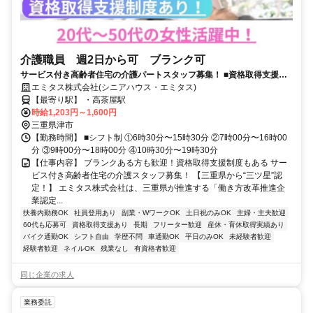
介護職員 週2日から可 ブランク可
サービス付き高齢者住宅の介護パートスタッフ募集！ ■資格取得支援制
度あり！■20代～50代の女性活躍中！ ■ブランクある方歓迎！■駅チカ徒
エミタス株式会社(シニアハウス・エミタス)
歩5分！
【最寄り駅】 ・高茶屋駅
時給1,203円～1,600円
三重県津市
【勤務時間】 ■シフト制 ①6時30分〜15時30分 ②7時00分〜16時00
分 ③9時00分〜18時00分 ④10時30分〜19時30分
【仕事内容】 ブランクある方も歓迎！資格取得支援制度もある サー
ビス付き高齢者住宅の介護スタッフ募集！ 【三重県から“三ツ星”認
定！】 エミタス株式会社は、三重県が推進する「働き方改革推進企
業認定...
扶養内勤務OK
社員登用あり
副業・WワークOK
土日祝のみOK
主婦・主夫歓迎
60代も応募可
資格取得支援あり
長期
フリーター歓迎
産休・育休取得実績あり
バイク通勤OK
シフト自由
学歴不問
車通勤OK
平日のみOK
未経験者歓迎
経験者歓迎
ネイルOK
残業なし
有資格者歓迎
同じ企業の求人
業務委託