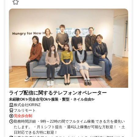
ライブ配信に関するテレフォンオペレーター
未経験OK✨完全在宅Ok✨服装・髪型・ネイル自由✨
株式会社KIRINZ
フルリモート
完全歩合制
勤務時間詳細 ・9時～22時の間でフルタイム稼働 できる方を優先い
たします。 ・月１シフト提出 ・週4以上稼働が可能な方歓迎！ ・土
日対応できる方特に歓迎！