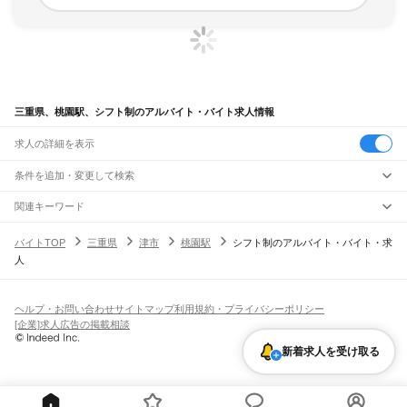
三重県、桃園駅、シフト制のアルバイト・バイト求人情報
求人の詳細を表示
条件を追加・変更して検索
市区町村を追加・変更
関連キーワード
完全在宅ワーク 全国
シール貼り 在宅
現在地周辺
ガチャガチャ
犬カフェ
三重県
駅を追加・変更
バイトTOP
三重県
津市
桃園駅
シフト制のアルバイト・バイト・求
三重県
すべて
人
津市
四日市市
伊勢市
松阪市
桑名市
鈴鹿市
名張市
尾鷲市
亀山市
鳥羽市
熊野市
職種を追加・変更
JR関西本線(名古屋～亀山)
いなべ市
志摩市
伊賀市
桑名郡
員弁郡
三重郡
多気郡
度会郡
北牟婁郡
南牟婁郡
長島駅
桑名駅
朝日駅
富田駅
富田浜駅
四日市駅
南四日市駅
河原田駅
河曲駅
加佐登駅
飲食・フードサービス
特徴を追加・変更
井田川駅
亀山駅
飲食・フードサービス
すべて
ヘルプ・お問い合わせ
サイトマップ
利用規約・プライバシーポリシー
ホールスタッフ
キッチンスタッフ
皿洗い・洗い場
精肉・鮮魚加工
給食調理
人気
[企業]求人広告の掲載相談
JR関西本線(亀山～加茂)
雇用形態を追加・変更
パン屋（ベーカリー）
フードカウンター販売員
バー（BAR）・バーテンダー
日払いOK
高校生歓迎
学生歓迎
深夜の仕事
髪型・髪色自由
ひげOK
ネイルOK
亀山駅
関駅
加太駅
柘植駅
新堂駅
佐那具駅
伊賀上野駅
島ケ原駅
飲食店補助（開店・閉店準備）
飲食店（店長・マネージャー）
新着求人を受け取る
ピアスOK
アルバイト・パート
履歴書不要
オープニングスタッフ
留学生・外国人活躍中
都道府県を変更
営業・販売
JR紀勢本線
勤務期間
正社員
亀山駅
下庄駅
一身田駅
津駅
阿漕駅
高茶屋駅
六軒駅
松阪駅
徳和駅
多気駅
相可駅
営業・販売
すべて
短期
契約社員
単発・1日OK
長期
期間限定（春夏冬休み等）
佐奈駅
栃原駅
川添駅
三瀬谷駅
滝原駅
阿曽駅
伊勢柏崎駅
大内山駅
梅ケ谷駅
営業
テレフォンアポインター（テレアポ）
ルートセールス
コンビニ
シフト
派遣社員