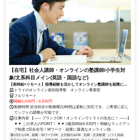
【在宅】社会人講師・オンラインの塾講師/小学生対
象/文系科目メイン(英語・国語など)
【高時給×リモート】指導経験を活かしてオンライン塾講師を副業に！
週1～OK！
トライのオンライン個別指導塾 オンライン事業部
フルリモート
時給1,430円～6,930円
勤務時間 担当科目や勤務曜日/時間は柔軟に対応でき、ご希望に応じ
てシフトの調整が可能です。
仕事内容 【―― ブランクOK！オンラインでトライの先生に！ ――】
▼▼ この求人のPOINT！ ▼▼ □最高時給6,930円！明確なランクアッ
プ制度 □完全在宅！Wワーク・副業に最適なオンライン指...
週1日からOK
副業・WワークOK
土日祝のみOK
主婦・主夫歓迎
シフト自由