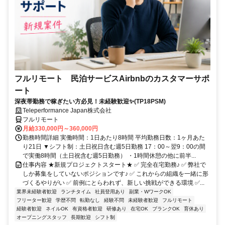
フルリモート 民泊サービスAirbnbのカスタマーサポ
ート
深夜帯勤務で稼ぎたい方必見！未経験歓迎✨(TP18PSM)
Teleperformance Japan株式会社
フルリモート
月給330,000円～360,000円
勤務時間詳細 実働時間：1日あたり8時間 平均勤務日数：1ヶ月あた
り21日 ▼シフト制：土日祝日含む週5日勤務 17：00～翌9：00の間
で実働8時間（土日祝含む週5日勤務） ・1時間休憩の他に前半...
仕事内容 ★新規プロジェクトスタート★ ✅ 完全在宅勤務♪ ✅ 弊社で
しか募集をしていないポジションです♪ ✅ これからの組織を一緒に形
づくるやりがい ✅ 前例にとらわれず、新しい挑戦ができる環境 ✅...
業界未経験者歓迎
ランチタイム
社員登用あり
副業・WワークOK
フリーター歓迎
学歴不問
転勤なし
経験不問
未経験者歓迎
フルリモート
経験者歓迎
ネイルOK
有資格者歓迎
研修あり
在宅OK
ブランクOK
育休あり
オープニングスタッフ
長期歓迎
シフト制