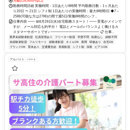
月給218,400円以上
勤務時間詳細 実働時間：1日あたり8時間 平均勤務日数：1ヶ月あた
り20日 〜 21日 シフト制 1日あたりの実働時間：最大8時間/日 ◆7～
25時(可能な方は27時)の間で週5日/実働8時間のシフ...
仕事内容 ━━ 📅8月26日(水)在宅勤務スタート！━━ 受電がメインで
すが、メール対応も約半分！ 電話とメールのバランスよく働けるカ
スタマーサポートです♪ ━━━━━━━━━━━━━━ 📋 仕事...
業界未経験者歓迎
社員登用あり
フリーター歓迎
学歴不問
転勤なし
経験不問
未経験者歓迎
フルリモート
経験者歓迎
ネイルOK
夜間
研修あり
在宅OK
ブランクOK
育休あり
交通費支給
長期歓迎
シフト制
深夜
ピアスOK
アルバイト・パート