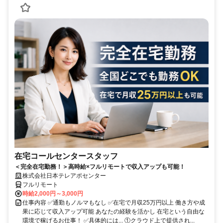
在宅コールセンタースタッフ
＜完全在宅勤務！＞高時給×フルリモートで収入アップも可能！
株式会社日本テレアポセンター
フルリモート
時給2,000円～3,000円
仕事内容 ✅通勤もノルマもなし ✅在宅で月収25万円以上 働き方や成
果に応じて収入アップ可能 あなたの経験を活かし 在宅という自由な
環境で稼げるお仕事！ ✅具体的には... ①クラウド上で提供され...