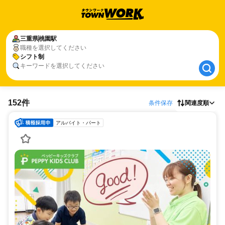
三重県
三重県
桃園駅
桃園駅
職種を選択してください
シフト制
シフト制
キーワードを選択してください
152件
条件保存
関連度順
アルバイト・パート