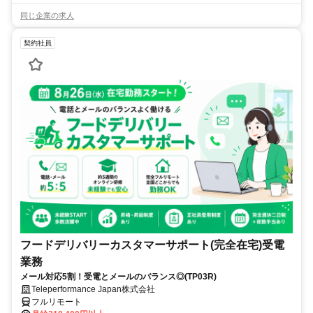
同じ企業の求人
契約社員
フードデリバリーカスタマーサポート(完全在宅)受電
業務
メール対応5割！受電とメールのバランス◎(TP03R)
Teleperformance Japan株式会社
フルリモート