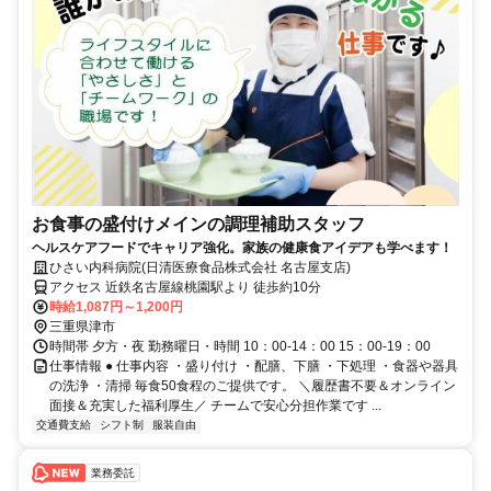
お食事の盛付けメインの調理補助スタッフ
ヘルスケアフードでキャリア強化。家族の健康食アイデアも学べます！
ひさい内科病院(日清医療食品株式会社 名古屋支店)
アクセス 近鉄名古屋線桃園駅より 徒歩約10分
時給1,087円～1,200円
三重県津市
時間帯 夕方・夜 勤務曜日・時間 10：00-14：00 15：00-19：00
仕事情報 ● 仕事内容 ・盛り付け ・配膳、下膳 ・下処理 ・食器や器具
の洗浄 ・清掃 毎食50食程のご提供です。 ＼履歴書不要＆オンライン
面接＆充実した福利厚生／ チームで安心分担作業です ...
交通費支給
シフト制
服装自由
業務委託