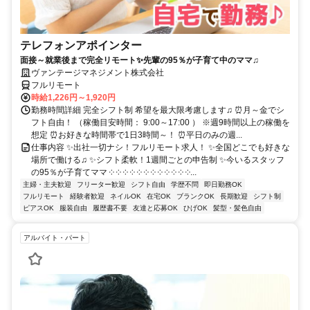
テレフォンアポインター
面接～就業後まで完全リモート✨先輩の95％が子育て中のママ♫
ヴァンテージマネジメント株式会社
フルリモート
時給1,226円～1,920円
勤務時間詳細 完全シフト制 希望を最大限考慮します♫ ⏰月～金でシ
フト自由！ （稼働目安時間： 9:00～17:00 ） ※週9時間以上の稼働を
想定 ⏰お好きな時間帯で1日3時間～！ ⏰平日のみの週...
仕事内容 ✨出社一切ナシ！フルリモート求人！ ✨全国どこでも好きな
場所で働ける♫ ✨シフト柔軟！1週間ごとの申告制 ✨今いるスタッフ
の95％が子育てママ ༶ ༶ ༶ ༶ ༶ ༶ ༶ ༶ ༶ ༶ ༶ ༶...
主婦・主夫歓迎
フリーター歓迎
シフト自由
学歴不問
即日勤務OK
フルリモート
経験者歓迎
ネイルOK
在宅OK
ブランクOK
長期歓迎
シフト制
ピアスOK
服装自由
履歴書不要
友達と応募OK
ひげOK
髪型・髪色自由
アルバイト・パート