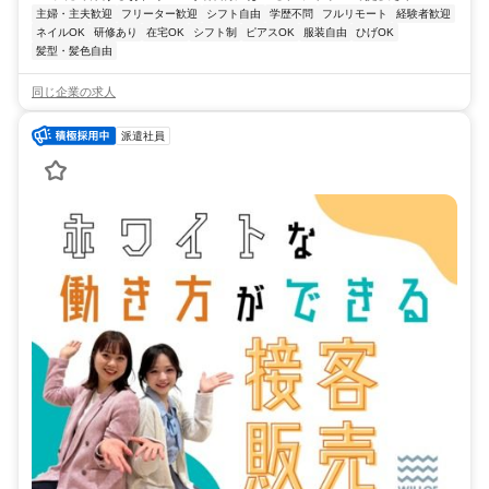
主婦・主夫歓迎
フリーター歓迎
シフト自由
学歴不問
フルリモート
経験者歓迎
ネイルOK
研修あり
在宅OK
シフト制
ピアスOK
服装自由
ひげOK
髪型・髪色自由
同じ企業の求人
派遣社員