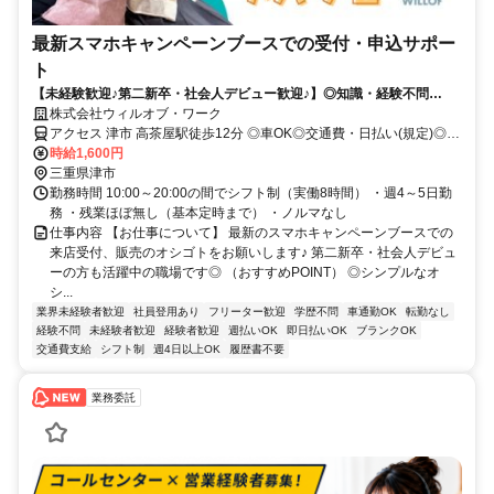
最新スマホキャンペーンブースでの受付・申込サポー
ト
【未経験歓迎♪第二新卒・社会人デビュー歓迎♪】◎知識・経験不問
◎NOサービス残業 ◎自社正社員も目指せる
株式会社ウィルオブ・ワーク
アクセス 津市 高茶屋駅徒歩12分 ◎車OK◎交通費・日払い(規定)◎週
4～5日
時給1,600円
三重県津市
勤務時間 10:00～20:00の間でシフト制（実働8時間） ・週4～5日勤
務 ・残業ほぼ無し（基本定時まで） ・ノルマなし
仕事内容 【お仕事について】 最新のスマホキャンペーンブースでの
来店受付、販売のオシゴトをお願いします♪ 第二新卒・社会人デビュ
ーの方も活躍中の職場です◎ （おすすめPOINT） ◎シンプルなオ
シ...
業界未経験者歓迎
社員登用あり
フリーター歓迎
学歴不問
車通勤OK
転勤なし
経験不問
未経験者歓迎
経験者歓迎
週払いOK
即日払いOK
ブランクOK
交通費支給
シフト制
週4日以上OK
履歴書不要
業務委託