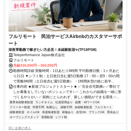
フルリモート 民泊サービスAirbnbのカスタマーサポ
ート
深夜帯勤務で稼ぎたい方必見！未経験歓迎✨(TP18PSM)
Teleperformance Japan株式会社
フルリモート
月給330,000円～360,000円
勤務時間詳細 実働時間：1日あたり8時間 平均勤務日数：1ヶ月あた
り21日 ▼シフト制：土日祝日含む週5日勤務 17：00～翌9：00の間
で実働8時間（土日祝含む週5日勤務） ・1時間休憩の他に前半...
仕事内容 ★新規プロジェクトスタート★ ✅ 完全在宅勤務♪ ✅ 弊社で
しか募集をしていないポジションです♪ ✅ これからの組織を一緒に形
づくるやりがい ✅ 前例にとらわれず、新しい挑戦ができる環境 ✅...
業界未経験者歓迎
ランチタイム
社員登用あり
副業・WワークOK
フリーター歓迎
学歴不問
転勤なし
経験不問
未経験者歓迎
フルリモート
経験者歓迎
ネイルOK
有資格者歓迎
研修あり
在宅OK
ブランクOK
育休あり
オープニングスタッフ
長期歓迎
シフト制
同じ企業の求人