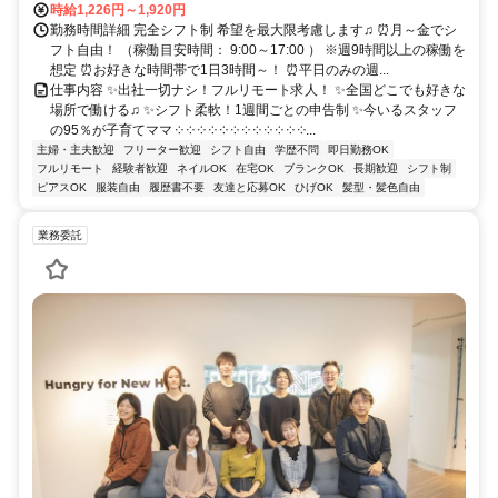
時給1,226円～1,920円
勤務時間詳細 完全シフト制 希望を最大限考慮します♫ ⏰月～金でシ
フト自由！ （稼働目安時間： 9:00～17:00 ） ※週9時間以上の稼働を
想定 ⏰お好きな時間帯で1日3時間～！ ⏰平日のみの週...
仕事内容 ✨出社一切ナシ！フルリモート求人！ ✨全国どこでも好きな
場所で働ける♫ ✨シフト柔軟！1週間ごとの申告制 ✨今いるスタッフ
の95％が子育てママ ༶ ༶ ༶ ༶ ༶ ༶ ༶ ༶ ༶ ༶ ༶ ༶...
主婦・主夫歓迎
フリーター歓迎
シフト自由
学歴不問
即日勤務OK
フルリモート
経験者歓迎
ネイルOK
在宅OK
ブランクOK
長期歓迎
シフト制
ピアスOK
服装自由
履歴書不要
友達と応募OK
ひげOK
髪型・髪色自由
業務委託