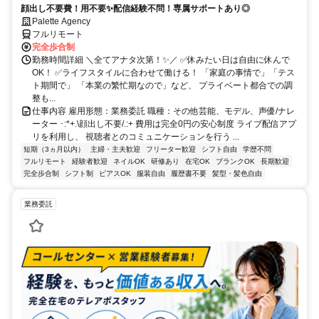
顔出し不要費！用不要✨配信経験不問！専属サポートあり◎
Palette Agency
フルリモート
完全歩合制
勤務時間詳細 ＼全てアナタ次第！✨／ ✅休みたい日は自由に休んで
OK！ ✅ライフスタイルに合わせて働ける！ 「家庭の事情で」「テス
ト期間で」 「本業の繁忙期なので」など、 プライベート都合での調
整も...
仕事内容 雇用形態：業務委託 職種：その他芸能、モデル、声優/ナレ
ーター ･:*+.\顔出し不要/.:+ 費用は完全0円の安心制度 ライブ配信アプ
リを利用し、 視聴者とのコミュニケーションを行う ...
短期（3ヵ月以内）
主婦・主夫歓迎
フリーター歓迎
シフト自由
学歴不問
フルリモート
経験者歓迎
ネイルOK
研修あり
在宅OK
ブランクOK
長期歓迎
完全歩合制
シフト制
ピアスOK
服装自由
履歴書不要
髪型・髪色自由
業務委託