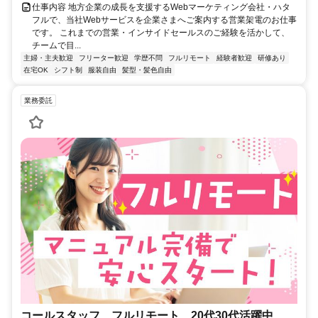
仕事内容 地方企業の成長を支援するWebマーケティング会社・ハタ
フルで、当社Webサービスを企業さまへご案内する営業架電のお仕事
です。 これまでの営業・インサイドセールスのご経験を活かして、
チームで目...
主婦・主夫歓迎
フリーター歓迎
学歴不問
フルリモート
経験者歓迎
研修あり
在宅OK
シフト制
服装自由
髪型・髪色自由
業務委託
コールスタッフ フルリモート 20代30代活躍中