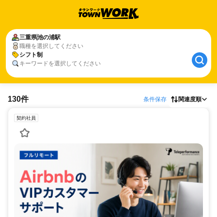
三重県
池の浦駅
職種を選択してください
シフト制
キーワードを選択してください
130件
条件保存
関連度順
契約社員