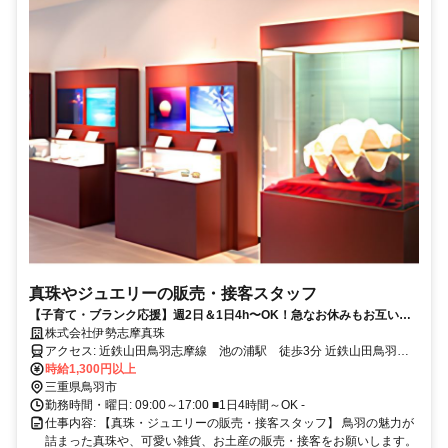
真珠やジュエリーの販売・接客スタッフ
【子育て・ブランク応援】週2日＆1日4h〜OK！急なお休みもお互い様
の優しさ職場♪
株式会社伊勢志摩真珠
アクセス: 近鉄山田鳥羽志摩線 池の浦駅 徒歩3分 近鉄山田鳥羽志
時給1,300円以上
摩線 鳥羽駅 車10分 -
三重県鳥羽市
勤務時間・曜日: 09:00～17:00 ■1日4時間～OK -
仕事内容: 【真珠・ジュエリーの販売・接客スタッフ】 鳥羽の魅力が
詰まった真珠や、可愛い雑貨、お土産の販売・接客をお願いします。