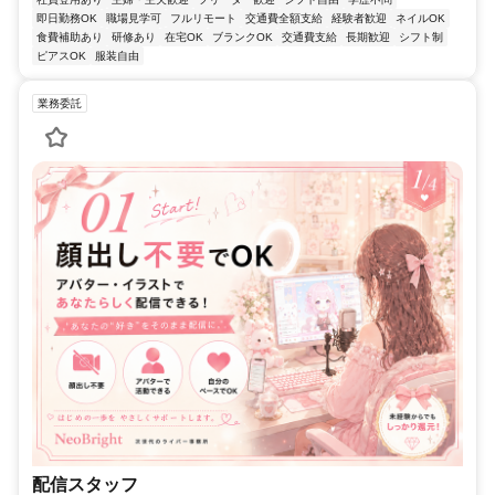
即日勤務OK
職場見学可
フルリモート
交通費全額支給
経験者歓迎
ネイルOK
食費補助あり
研修あり
在宅OK
ブランクOK
交通費支給
長期歓迎
シフト制
ピアスOK
服装自由
業務委託
配信スタッフ