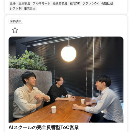
主婦・主夫歓迎
フルリモート
経験者歓迎
在宅OK
ブランクOK
長期歓迎
シフト制
服装自由
業務委託
AIスクールの完全反響型ToC営業