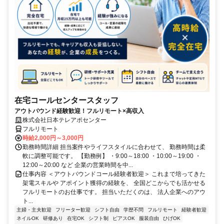
在宅コールセンタースタッフ
アウトバウンド経験歓迎！フルリモート×高収入
株式会社日本テレアポセンター
フルリモート
時給2,000円～3,000円
勤務時間詳細 担当案件やライフスタイルに合わせて、 勤務時間は柔
軟に調整可能です。 【勤務例】 ・9:00～18:00 ・10:00～19:00 ・
12:00～20:00 など 企業の営業時間を中...
仕事内容 ＜アウトバウンドコール経験者歓迎＞ これまで培ってきた
架電スキルや アポイント獲得の経験を、 全国どこからでも活かせる
フルリモートのお仕事です。 担当いただくのは、 法人企業へのアウ
ト...
主婦・主夫歓迎
フリーター歓迎
シフト自由
学歴不問
フルリモート
経験者歓迎
ネイルOK
研修あり
在宅OK
シフト制
ピアスOK
服装自由
ひげOK