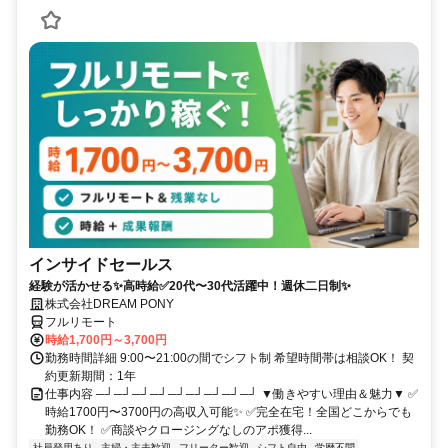
インサイドセールス
経験が活かせる✨高時給✅20代〜30代活躍中！週休二日制✨
株式会社DREAM PONY
フルリモート
時給1,700円～3,700円
勤務時間詳細 9:00〜21:00の間でシフト制 希望時間帯は相談OK！ 契
約更新期間：1年
仕事内容 ─┘─┘─┘─┘─┘─┘─┘─┘─┘ ▼働きやすい理由＆魅力▼ ✅
時給1700円〜3700円の高収入可能✨ ✅完全在宅！全国どこからでも
勤務OK！ ✅商談やクロージングなしのアポ獲得...
社員登用あり
主婦・主夫歓迎
フリーター歓迎
シフト自由
学歴不問