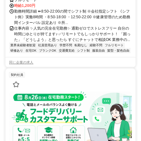
フルリモート
時給1,200円
勤務時間詳細 ⏩8:50-22:00の間でシフト制 ※会社指定シフト 《シフ
ト例》実働8時間 ・8:50-18:00 ・12:50-22:00 ※健康管理のため勤務
間インターバル 設定あり ※所...
仕事内容 ✨人気の完全在宅勤務✨ 通勤ゼロでストレスフリー 自分の
時間にゆとりが持てます♪ ✅リモートでもしっかりサポート！ 「困っ
た」「どうしよう」と思ったら すぐにチャットで相談OK 業務中の...
業界未経験者歓迎
社員登用あり
学歴不問
転勤なし
経験不問
フルリモート
研修あり
在宅OK
ブランクOK
交通費支給
シフト制
服装自由
髪型・髪色自由
同じ企業の求人
契約社員