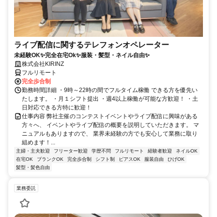
ライブ配信に関するテレフォンオペレーター
未経験OK✨完全在宅Ok✨服装・髪型・ネイル自由✨
株式会社KIRINZ
フルリモート
完全歩合制
勤務時間詳細 ・9時～22時の間でフルタイム稼働 できる方を優先い
たします。 ・月１シフト提出 ・週4以上稼働が可能な方歓迎！ ・土
日対応できる方特に歓迎！
仕事内容 弊社主催のコンテストイベントやライブ配信に興味がある
方々へ、 イベントやライブ配信の概要を説明していただきます。 マ
ニュアルもありますので、 業界未経験の方でも安心して業務に取り
組めます！...
主婦・主夫歓迎
フリーター歓迎
学歴不問
フルリモート
経験者歓迎
ネイルOK
在宅OK
ブランクOK
完全歩合制
シフト制
ピアスOK
服装自由
ひげOK
髪型・髪色自由
業務委託