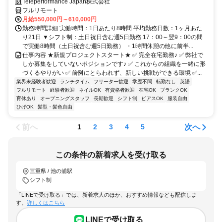
Teleperformance Japan株式会社
フルリモート
月給550,000円～610,000円
勤務時間詳細 実働時間：1日あたり8時間 平均勤務日数：1ヶ月あた
り21日 ▼シフト制：土日祝日含む週5日勤務 17：00～翌9：00の間
で実働8時間（土日祝含む週5日勤務） ・1時間休憩の他に前半...
仕事内容 ★新規プロジェクトスタート★ ✅ 完全在宅勤務♪ ✅ 弊社で
しか募集をしていないポジションです♪ ✅ これからの組織を一緒に形
づくるやりがい ✅ 前例にとらわれず、新しい挑戦ができる環境 ✅...
業界未経験者歓迎
ランチタイム
フリーター歓迎
学歴不問
転勤なし
英語
フルリモート
経験者歓迎
ネイルOK
有資格者歓迎
在宅OK
ブランクOK
育休あり
オープニングスタッフ
長期歓迎
シフト制
ピアスOK
服装自由
ひげOK
髪型・髪色自由
前へ
次へ
1
2
3
4
5
この条件の新着求人を受け取る
三重県 / 池の浦駅
シフト制
「LINEで受け取る」では、新着求人のほか、おすすめ情報なども配信しま
す。
詳しくはこちら
LINEで受け取る