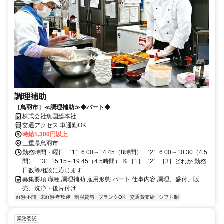
調理補助
［鳥羽市］≪調理補助≫◆パート◆
株式会社魚国総本社
交通アクセス 車通勤OK
時給1,300円以上
三重県鳥羽市
勤務時間・曜日 ［1］6:00～14:45（8時間） ［2］6:00～10:30（4.5
間） ［3］15:15～19:45（4.5時間） ※［1］［2］［3］どれか 勤務
日数等相談に応じます
募集要項 職種 調理補助 雇用形態 パート 仕事内容 調理、盛付、販
売、洗浄・後片付け
経験不問
未経験者歓迎
制服貸与
ブランクOK
交通費支給
シフト制
業務委託