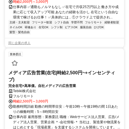
時給2,000円～3,000円
仕事内容 ✅通勤もノルマもなし ✅在宅で月収25万円以上 働き方や成
果に応じて収入アップ可能 あなたの経験を活かし 在宅という自由な
環境で稼げるお仕事！ ✅具体的には... ①クラウド上で提供され...
主婦・主夫歓迎
フリーター歓迎
シフト自由
学歴不問
フルリモート
経験者歓迎
ネイルOK
研修あり
在宅OK
シフト制
ピアスOK
服装自由
ひげOK
髪型・髪色自由
同じ企業の求人
業務委託
メディア広告営業(在宅|時給2,500円~+インセンティ
ブ)
完全在宅×高単価。自社メディアの広告営業
Tebiki株式会社
フルリモート
時給2,500円～3,000円
勤務時間詳細 勤務の時間帯目安：午前10時～午後19時の間 1日あた
りの稼働時間：5～8時間目安
仕事内容 雇用形態：業務委託 職種：Webサービス法人営業、広告/メ
ディア法人営業、営業企画 ＊-会社情報-＊ 当社は、製造業や物流業を
はじめとする「現場産業」を支援するシステムを開発しています。 ...