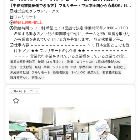
【中長期前提稼働できる方】 フルリモートで日本全国から応募OK♪ 月稼
働80時間で安定収入！
株式会社クラウドワークス
フルリモート
時給1,900円以上
勤務時間 シフト制 希望により面談で決定 稼働時間帯／9:00～17:00
希望する働き方／上記の時間帯を中心に、チームと密に連携を取りな
がら業務を進めていただける方を募集します。 想定稼働量／平...
仕事内容 ＝＝＝＝＝＝＝＝＝＝＝＝＝＝＝ ＼＼ 日本全国どこでも働
ける ／／ ★★ フルリモートのお仕事 ★★ ＝＝＝＝＝＝＝＝＝＝＝
＝＝＝＝ 営業代行事業をされている企業様をしている企業での営...
業界未経験者歓迎
短期（3ヵ月以内）
副業・WワークOK
1日4時間以内OK
主婦・主夫歓迎
短期
早朝
シフト自由
午後
学歴不問
平日のみOK
転勤なし
未経験者歓迎
フルリモート
経験者歓迎
ネイルOK
残業なし
有資格者歓迎
職種変更なし
研修あり
アルバイト・パート