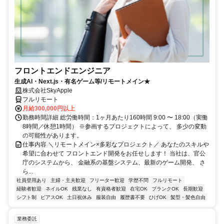
フロントエンドエンジニア
生成AI・Next.js・有名ゲーム等/リモートメイン★
株式会社SkyApple
フルリモート
月給300,000円以上
勤務時間詳細 総労働時間：1ヶ月あたり160時間 9:00 〜 18:00（実働
8時間／休憩1時間） ※参画するプロジェクトによって、 多少の変動
の可能性があります。
仕事内容 ＼リモートメイン×多彩なプロジェクト／ あなたのスキルや
希望に合わせて フロントエンド開発をお任せします！ 当社は、官公
庁のシステムから、 金融系の基盤システム、最新のゲーム開発、 さ
ら...
社員登用あり
主婦・主夫歓迎
フリーター歓迎
学歴不問
フルリモート
経験者歓迎
ネイルOK
残業なし
有資格者歓迎
在宅OK
ブランクOK
長期歓迎
シフト制
ピアスOK
土日祝休み
服装自由
履歴書不要
ひげOK
髪型・髪色自由
業務委託