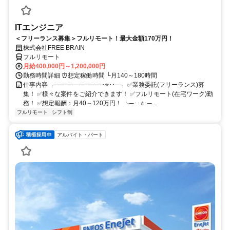
ITエンジニア
＜フリーランス募集＞フルリモート！最大金額170万円！
株式会社FREE BRAIN
フルリモート
月給400,000円～1,200,000円
勤務時間詳細 ⏰想定稼働時間 └月140～180時間
仕事内容 ╭──────────･⭐･･─╮ ✅業務委託(フリーランス)募
集！ ✅様々な案件をご紹介できます！ ✅フルリモート(在宅ワーク)勤
務！ ✅想定報酬：月40～120万円！ ╰─･･⭐･─...
フルリモート
シフト制
アルバイト・パート