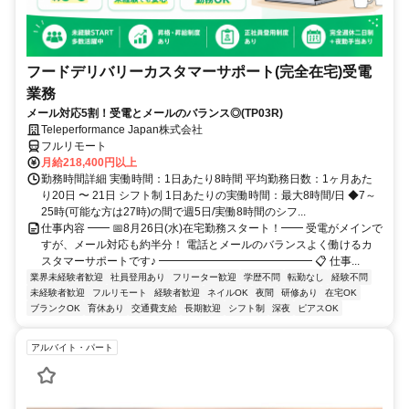
フードデリバリーカスタマーサポート(完全在宅)受電
業務
メール対応5割！受電とメールのバランス◎(TP03R)
Teleperformance Japan株式会社
フルリモート
月給218,400円以上
勤務時間詳細 実働時間：1日あたり8時間 平均勤務日数：1ヶ月あた
り20日 〜 21日 シフト制 1日あたりの実働時間：最大8時間/日 ◆7～
25時(可能な方は27時)の間で週5日/実働8時間のシフ...
仕事内容 ━━ 📅8月26日(水)在宅勤務スタート！━━ 受電がメインで
すが、メール対応も約半分！ 電話とメールのバランスよく働けるカ
スタマーサポートです♪ ━━━━━━━━━━━━━━ 📋 仕事...
業界未経験者歓迎
社員登用あり
フリーター歓迎
学歴不問
転勤なし
経験不問
未経験者歓迎
フルリモート
経験者歓迎
ネイルOK
夜間
研修あり
在宅OK
ブランクOK
育休あり
交通費支給
長期歓迎
シフト制
深夜
ピアスOK
アルバイト・パート