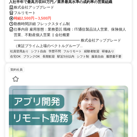
入社半年で最高月収80万円／業界最高水準の成約率の営業組織
株式会社アップグレード
フルリモート
時給2,500円～3,500円
勤務時間詳細 フレックスタイム制
仕事内容 雇用形態：業務委託 職種：IT/通信製品法人営業、保険個人
営業、不動産個人営業 ▏会社概要
━━━━━━━━━━━━━━━━━━ 株式会社アップグレード
（東証プライム上場のベクトルグループ...
社員登用あり
シフト自由
学歴不問
フルリモート
経験者歓迎
研修あり
在宅OK
ブランクOK
長期歓迎
駅近5分以内
シフト制
服装自由
履歴書不要
契約社員