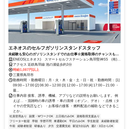
エネオスのセルフガソリンスタンドスタッフ
未経験も安心のガソリンスタンドでのお仕事☆資格取得のチャンスもあ
り♪
ENEOS(エネオス) スマートセルフステーション鳥羽堅神SS (有)城
山石油
アクセス 近鉄鳥羽線 池の浦徒歩約3分
時給1,087円以上
三重県鳥羽市
勤務時間 ・勤務曜日：月・火・木・金・土・日・祝 ・勤務時間： [1]
09:00～17:00 [2] 06:30～12:00 [3] 12:00～17:00 [4] 17:00～21:00 ・
最...
仕事内容 接客、誘導、機械、アプリなどの説明をお願いします。 例
えば… ・混雑時の車の誘導 ・車の清掃（オゾン、デオ） ・点検（タ
イヤの空気圧など） ・お客様の接客 ・燃料配送の補助 などできるこ
とか...
社員登用あり
副業・WワークOK
土日祝のみOK
資格取得支援あり
フリーター歓迎
早朝
学歴不問
車通勤OK
平日のみOK
学生歓迎
未経験者歓迎
午前
経験者歓迎
研修あり
夕方
交通費支給
駅近5分以内
週2・3日からOK