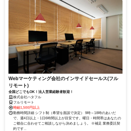
Webマーケティング会社のインサイドセールス(フル
リモート)
全国どこでもOK！法人営業経験者歓迎！
株式会社ハタフル
フルリモート
時給1,500円以上
勤務時間詳細 シフト制（希望を面談で決定） 9時～18時のあいだ
で、週4日以上・1日6時間以上が目安です。曜日・時間帯はあなたの
ご都合に合わせてご相談しながら決めましょう。 ※補足 業務委託契
約です...