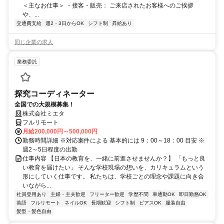
＜主なお仕事＞ ・接客・販売： ご来店されたお客様へのご挨拶
や、...
交通費支給
週2・3日からOK
シフト制
昇給あり
同じ企業の求人
業務委託
探究コーディネーター
全国での大規模募集！
株式会社ミエタ
フルリモート
月給200,000円～500,000円
勤務時間詳細 ※対応案件による 基本的には 9：00～18：00 目安 ※
週2～5日程度の出勤
仕事内容 【日本の教育を、一緒に前進させませんか？】 「もっと良
い教育を届けたい」 そんな学校現場の想いを、カリキュラムという
形にしていく仕事です。 私たちは、学校ごとの理念や課題に向き合
いながら...
社員登用あり
主婦・主夫歓迎
フリーター歓迎
学歴不問
車通勤OK
即日勤務OK
英語
フルリモート
ネイルOK
長期歓迎
シフト制
ピアスOK
服装自由
髪型・髪色自由