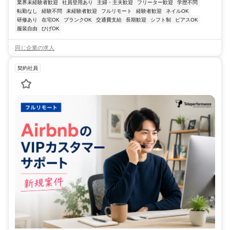
業界未経験者歓迎
社員登用あり
主婦・主夫歓迎
フリーター歓迎
学歴不問
転勤なし
経験不問
未経験者歓迎
フルリモート
経験者歓迎
ネイルOK
研修あり
在宅OK
ブランクOK
交通費支給
長期歓迎
シフト制
ピアスOK
服装自由
ひげOK
同じ企業の求人
契約社員