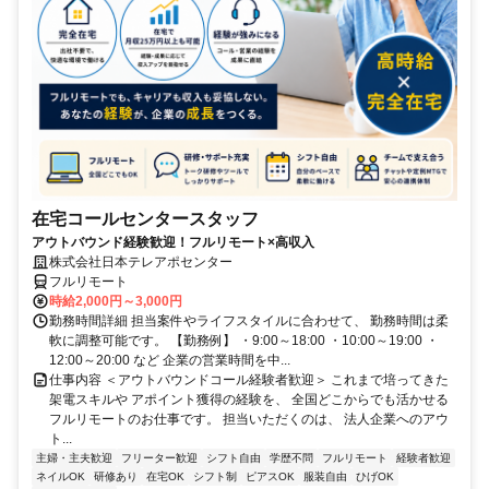
在宅コールセンタースタッフ
アウトバウンド経験歓迎！フルリモート×高収入
株式会社日本テレアポセンター
フルリモート
時給2,000円～3,000円
勤務時間詳細 担当案件やライフスタイルに合わせて、 勤務時間は柔
軟に調整可能です。 【勤務例】 ・9:00～18:00 ・10:00～19:00 ・
12:00～20:00 など 企業の営業時間を中...
仕事内容 ＜アウトバウンドコール経験者歓迎＞ これまで培ってきた
架電スキルや アポイント獲得の経験を、 全国どこからでも活かせる
フルリモートのお仕事です。 担当いただくのは、 法人企業へのアウ
ト...
主婦・主夫歓迎
フリーター歓迎
シフト自由
学歴不問
フルリモート
経験者歓迎
ネイルOK
研修あり
在宅OK
シフト制
ピアスOK
服装自由
ひげOK