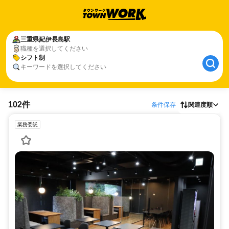
三重県
紀伊長島駅
職種を選択してください
シフト制
キーワードを選択してください
102件
条件保存
関連度順
業務委託