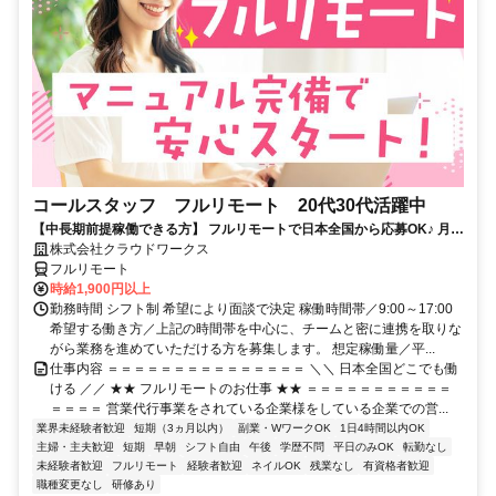
コールスタッフ フルリモート 20代30代活躍中
【中長期前提稼働できる方】 フルリモートで日本全国から応募OK♪ 月稼
働80時間で安定収入！
株式会社クラウドワークス
フルリモート
時給1,900円以上
勤務時間 シフト制 希望により面談で決定 稼働時間帯／9:00～17:00
希望する働き方／上記の時間帯を中心に、チームと密に連携を取りな
がら業務を進めていただける方を募集します。 想定稼働量／平...
仕事内容 ＝＝＝＝＝＝＝＝＝＝＝＝＝＝＝ ＼＼ 日本全国どこでも働
ける ／／ ★★ フルリモートのお仕事 ★★ ＝＝＝＝＝＝＝＝＝＝＝
＝＝＝＝ 営業代行事業をされている企業様をしている企業での営...
業界未経験者歓迎
短期（3ヵ月以内）
副業・WワークOK
1日4時間以内OK
主婦・主夫歓迎
短期
早朝
シフト自由
午後
学歴不問
平日のみOK
転勤なし
未経験者歓迎
フルリモート
経験者歓迎
ネイルOK
残業なし
有資格者歓迎
職種変更なし
研修あり