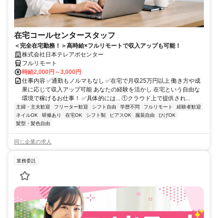
在宅コールセンタースタッフ
＜完全在宅勤務！＞高時給×フルリモートで収入アップも可能！
株式会社日本テレアポセンター
フルリモート
時給2,000円～3,000円
仕事内容 ✅通勤もノルマもなし ✅在宅で月収25万円以上 働き方や成
果に応じて収入アップ可能 あなたの経験を活かし 在宅という自由な
環境で稼げるお仕事！ ✅具体的には... ①クラウド上で提供され...
主婦・主夫歓迎
フリーター歓迎
シフト自由
学歴不問
フルリモート
経験者歓迎
ネイルOK
研修あり
在宅OK
シフト制
ピアスOK
服装自由
ひげOK
髪型・髪色自由
同じ企業の求人
業務委託