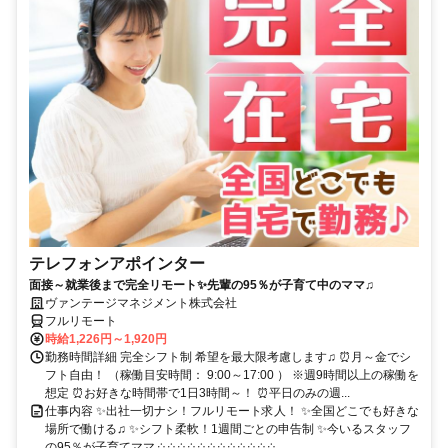
テレフォンアポインター
面接～就業後まで完全リモート✨先輩の95％が子育て中のママ♫
ヴァンテージマネジメント株式会社
フルリモート
時給1,226円～1,920円
勤務時間詳細 完全シフト制 希望を最大限考慮します♫ ⏰月～金でシ
フト自由！ （稼働目安時間： 9:00～17:00 ） ※週9時間以上の稼働を
想定 ⏰お好きな時間帯で1日3時間～！ ⏰平日のみの週...
仕事内容 ✨出社一切ナシ！フルリモート求人！ ✨全国どこでも好きな
場所で働ける♫ ✨シフト柔軟！1週間ごとの申告制 ✨今いるスタッフ
の95％が子育てママ ༶ ༶ ༶ ༶ ༶ ༶ ༶ ༶ ༶ ༶ ༶ ༶...