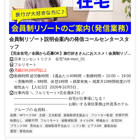
会員制リゾート説明会案内の発信コールセンタースタ
ッフ
【完全在宅／全国から応募OK】旅行好きさんにおススメ！会員制リゾー
トのご案内×テレワーク・リモートワーク◎月収34万円以上も可能！
日本コンセントリクス 在宅*/ok-mvci_01
フルリモート
月給230,000円以上
勤務時間 総労働時間：1週あたり40時間 ＜勤務時間＞ 10:00 ～ 19:00
＜実働時間＞ 8時間、休憩1時間 ＜残業有無＞ 残業月10時間程度の可
能性あり 【入社日】 2026年10月5日...
仕事内容 ＼ フルリモート×完全週休2日 ／
─────────────────── 自宅が仕事場になる！
─────────────────── お願いする発信業務は外資系ホテル
グループの 会員制...
副業・WワークOK
主婦・主夫歓迎
資格取得支援あり
フリーター歓迎
学歴不問
転勤なし
経験不問
フルリモート
経験者歓迎
ネイルOK
研修あり
在宅OK
ブランクOK
育休あり
資格取得手当あり
シフト制
ピアスOK
服装自由
髪型・髪色自由