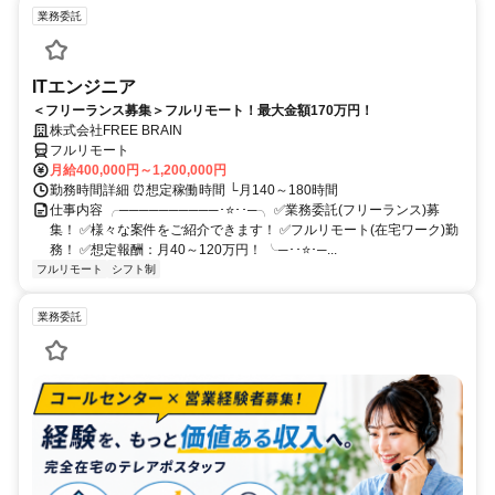
業務委託
ITエンジニア
＜フリーランス募集＞フルリモート！最大金額170万円！
株式会社FREE BRAIN
フルリモート
月給400,000円～1,200,000円
勤務時間詳細 ⏰想定稼働時間 └月140～180時間
仕事内容 ╭──────────･⭐･･─╮ ✅業務委託(フリーランス)募
集！ ✅様々な案件をご紹介できます！ ✅フルリモート(在宅ワーク)勤
務！ ✅想定報酬：月40～120万円！ ╰─･･⭐･─...
フルリモート
シフト制
業務委託