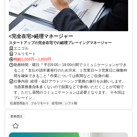
<完全在宅>経理マネージャー
スタートアップの完全在宅での経理プレーイングマネージャー
エニゴル
フルリモート
時給1,200円～1,850円
勤務時間・曜日: * 平日9:00～18:00の間でコミュニケーションができ
ること * 支払や請求書発行のため月末、１営業日〜３営業日に稼働時
間を確保できること * 作業については夜間などご自身の都...
仕事内容: 経理・会計アウトソーシング業務の遂行をお願いします。
当面業務量自体多くないので副業などで参画いただくことが可能で
す。ただし昼間のコミュニケーションは必要となります。 ※今回は
プレーイン...
社員登用あり
フルリモート
在宅OK
シフト制
業務委託