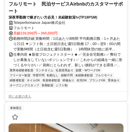
フルリモート 民泊サービスAirbnbのカスタマーサポ
ート
深夜帯勤務で稼ぎたい方必見！未経験歓迎✨(TP18PSM)
Teleperformance Japan株式会社
フルリモート
月給330,000円～360,000円
勤務時間詳細 実働時間：1日あたり8時間 平均勤務日数：1ヶ月あた
り21日 ▼シフト制：土日祝日含む週5日勤務 17：00～翌9：00の間
で実働8時間（土日祝含む週5日勤務） ・1時間休憩の他に前半...
仕事内容 ★新規プロジェクトスタート★ ✅ 完全在宅勤務♪ ✅ 弊社で
しか募集をしていないポジションです♪ ✅ これからの組織を一緒に形
づくるやりがい ✅ 前例にとらわれず、新しい挑戦ができる環境 ✅...
業界未経験者歓迎
ランチタイム
社員登用あり
副業・WワークOK
フリーター歓迎
学歴不問
転勤なし
経験不問
未経験者歓迎
フルリモート
経験者歓迎
ネイルOK
有資格者歓迎
研修あり
在宅OK
ブランクOK
育休あり
オープニングスタッフ
長期歓迎
シフト制
同じ企業の求人
業務委託