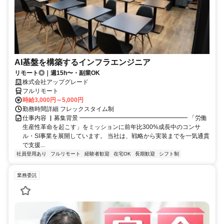
AI基盤を構築するインフラエンジニア
リモート◎｜週15h〜・副業OK
株式会社アップグレード
フルリモート
時給3,000円～5,000円
勤務時間詳細 フレックスタイム制
仕事内容 ▏募集背景 ━━━━━━━━━━━━━━━━━━ 「労働
生産性革命を起こす」をミッションに前年比300%成長中のコンサ
ル・SI事業を展開しています。 当社は、戦略から実装までを一気通貫
で支援...
社員登用あり
フルリモート
経験者歓迎
在宅OK
長期歓迎
シフト制
業務委託