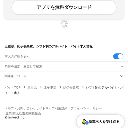
アプリを無料ダウンロード
三重県、紀伊長島駅、シフト制のアルバイト・バイト求人情報
求人の詳細を表示
条件を追加・変更して検索
市区町村を追加・変更
関連キーワード
完全在宅ワーク 全国
シール貼り 在宅
現在地周辺
ガチャガチャ
犬カフェ
三重県
駅を追加・変更
バイトTOP
三重県
北牟婁郡
紀伊長島駅
シフト制のアルバイト・バ
三重県
すべて
イト・求人
津市
四日市市
伊勢市
松阪市
桑名市
鈴鹿市
名張市
尾鷲市
亀山市
鳥羽市
熊野市
職種を追加・変更
JR関西本線(名古屋～亀山)
いなべ市
志摩市
伊賀市
桑名郡
員弁郡
三重郡
多気郡
度会郡
北牟婁郡
南牟婁郡
長島駅
桑名駅
朝日駅
富田駅
富田浜駅
四日市駅
南四日市駅
河原田駅
河曲駅
加佐登駅
飲食・フードサービス
特徴を追加・変更
井田川駅
亀山駅
飲食・フードサービス
すべて
ヘルプ・お問い合わせ
サイトマップ
利用規約・プライバシーポリシー
ホールスタッフ
キッチンスタッフ
皿洗い・洗い場
精肉・鮮魚加工
給食調理
人気
[企業]求人広告の掲載相談
JR関西本線(亀山～加茂)
雇用形態を追加・変更
パン屋（ベーカリー）
フードカウンター販売員
バー（BAR）・バーテンダー
日払いOK
高校生歓迎
学生歓迎
深夜の仕事
髪型・髪色自由
ひげOK
ネイルOK
亀山駅
関駅
加太駅
柘植駅
新堂駅
佐那具駅
伊賀上野駅
島ケ原駅
飲食店補助（開店・閉店準備）
飲食店（店長・マネージャー）
新着求人を受け取る
ピアスOK
アルバイト・パート
履歴書不要
オープニングスタッフ
留学生・外国人活躍中
都道府県を変更
営業・販売
JR紀勢本線
勤務期間
正社員