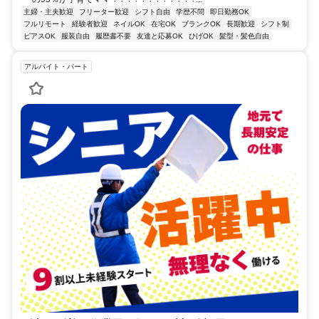
主婦・主夫歓迎
フリーター歓迎
シフト自由
学歴不問
即日勤務OK
フルリモート
経験者歓迎
ネイルOK
在宅OK
ブランクOK
長期歓迎
シフト制
ピアスOK
服装自由
履歴書不要
友達と応募OK
ひげOK
髪型・髪色自由
アルバイト・パート