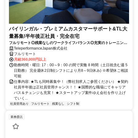
バイリンガル・プレミアムカスタマーサポート&TL大
量募集!半年後正社員・完全在宅
フルリモート◎残業なしのワークライフバランス◎充実のトレーニング
◎語学を活かして将来キャリア有望
TeleperformanceJapan株式会社
フルリモート
月給360,000円以上
勤務時間・曜日: 17：00～9：00 の間で実働 8 時間（土日祝含む週 5
日勤務） 完全週休2日制(シフトにより月8～9日休み) ※希望休ご相談
可能
仕事内容: ★TLも同時募集中！（弊社別求人ご参照ください） ★契約
社員半年後は正社員登用チャンス！！ ★国際的な職場にてキャリア
パス＆チェンジも充実！ ★スタートアップ案件ゆえ会社を作り上げ
ていく...
社員登用あり
フルリモート
残業なし
シフト制
業務委託