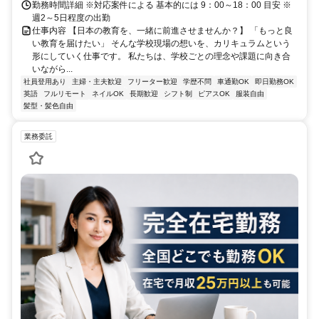
勤務時間詳細 ※対応案件による 基本的には 9：00～18：00 目安 ※
週2～5日程度の出勤
仕事内容 【日本の教育を、一緒に前進させませんか？】 「もっと良
い教育を届けたい」 そんな学校現場の想いを、カリキュラムという
形にしていく仕事です。 私たちは、学校ごとの理念や課題に向き合
いながら...
社員登用あり
主婦・主夫歓迎
フリーター歓迎
学歴不問
車通勤OK
即日勤務OK
英語
フルリモート
ネイルOK
長期歓迎
シフト制
ピアスOK
服装自由
髪型・髪色自由
業務委託