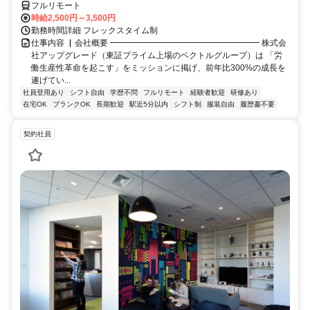
フルリモート
時給2,500円～3,500円
勤務時間詳細 フレックスタイム制
仕事内容 ▏会社概要 ━━━━━━━━━━━━━━━━━━ 株式会
社アップグレード（東証プライム上場のベクトルグループ）は 「労
働生産性革命を起こす」をミッションに掲げ、前年比300%の成長を
遂げてい...
社員登用あり
シフト自由
学歴不問
フルリモート
経験者歓迎
研修あり
在宅OK
ブランクOK
長期歓迎
駅近5分以内
シフト制
服装自由
履歴書不要
契約社員