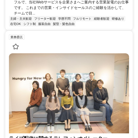
フルで、当社Webサービスを企業さまへご案内する営業架電のお仕事
です。 これまでの営業・インサイドセールスのご経験を活かして、
チームで目...
主婦・主夫歓迎
フリーター歓迎
学歴不問
フルリモート
経験者歓迎
研修あり
在宅OK
シフト制
服装自由
髪型・髪色自由
業務委託