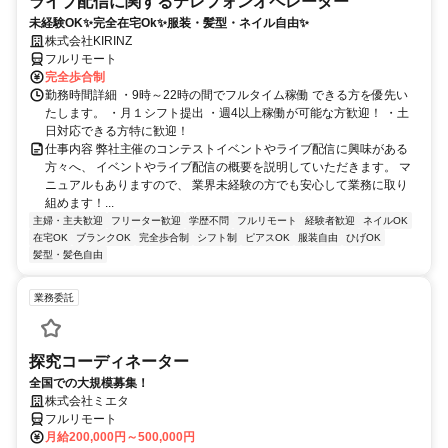
ライブ配信に関するテレフォンオペレーター
未経験OK✨完全在宅Ok✨服装・髪型・ネイル自由✨
株式会社KIRINZ
フルリモート
完全歩合制
勤務時間詳細 ・9時～22時の間でフルタイム稼働 できる方を優先い
たします。 ・月１シフト提出 ・週4以上稼働が可能な方歓迎！ ・土
日対応できる方特に歓迎！
仕事内容 弊社主催のコンテストイベントやライブ配信に興味がある
方々へ、 イベントやライブ配信の概要を説明していただきます。 マ
ニュアルもありますので、 業界未経験の方でも安心して業務に取り
組めます！...
主婦・主夫歓迎
フリーター歓迎
学歴不問
フルリモート
経験者歓迎
ネイルOK
在宅OK
ブランクOK
完全歩合制
シフト制
ピアスOK
服装自由
ひげOK
髪型・髪色自由
業務委託
探究コーディネーター
全国での大規模募集！
株式会社ミエタ
フルリモート
月給200,000円～500,000円