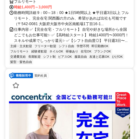
フルリモート
時給1,400円～3,000円
勤務時間詳細 9：00～18：00 ★1日5時間以上 ★平日週3日以上 フル
リモート、完全在宅 関西圏の方のみ、希望があれば出社も可能です
（〒542-0081 大阪府大阪市中央区南船場1丁目16-1...
仕事内容 ✅【完全在宅・フルリモート】 自宅や好きな場所から全国
どこでもお仕事可能✨ ✅【高時給スタート】 時給1400円〜3000円！
スキルや成果でしっかり還元✨ ✅【シフト自由度◎】 平日週3日〜...
主婦・主夫歓迎
フリーター歓迎
シフト自由
学歴不問
即日勤務OK
フルリモート
経験者歓迎
ネイルOK
研修あり
在宅OK
ブランクOK
交通費支給
長期歓迎
シフト制
ピアスOK
服装自由
友達と応募OK
ひげOK
髪型・髪色自由
契約社員