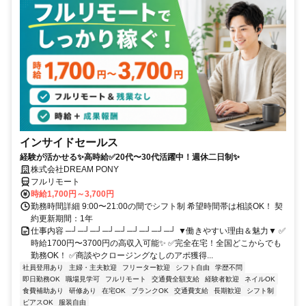
インサイドセールス
経験が活かせる✨高時給✅20代〜30代活躍中！週休二日制✨
株式会社DREAM PONY
フルリモート
時給1,700円～3,700円
勤務時間詳細 9:00〜21:00の間でシフト制 希望時間帯は相談OK！ 契
約更新期間：1年
仕事内容 ─┘─┘─┘─┘─┘─┘─┘─┘─┘ ▼働きやすい理由＆魅力▼ ✅
時給1700円〜3700円の高収入可能✨ ✅完全在宅！全国どこからでも
勤務OK！ ✅商談やクロージングなしのアポ獲得...
社員登用あり
主婦・主夫歓迎
フリーター歓迎
シフト自由
学歴不問
即日勤務OK
職場見学可
フルリモート
交通費全額支給
経験者歓迎
ネイルOK
食費補助あり
研修あり
在宅OK
ブランクOK
交通費支給
長期歓迎
シフト制
ピアスOK
服装自由