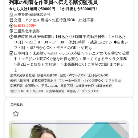
列車の到着を作業員へ伝える踏切監視員
今なら入社1週間で50000円！ 1か月後もう50000円！
三重警備保障株式会社
交通・アクセス 現場への直行直帰OK（出社不要）
日給13,000円
三重県北牟婁郡
勤務時間詳細 実働時間：1日あたり8時間 平均勤務日数：1ヶ月あた
り8日 〜 22日 8：00～17：00 ・休憩1時間 ・残業ほぼナシ ◆自由シ
フト制 ・週2日からOK ・平日のみOK ・短期も...
仕事内容 ✨未経験からのチャレンジ応援☆ ✨シニア世代も現役で活躍
中！ ✨日払い対応OKで急な出費も安心 ✨座ってできるラクラク業務
✨週2日～＆短期も大歓迎！ ✨出張面接OK！ご希望の場所まで伺い
ま...
業界未経験者歓迎
扶養内勤務OK
副業・WワークOK
土日祝のみOK
60代も応募可
資格取得支援あり
フリーター歓迎
バイク通勤OK
シフト自由
学歴不問
車通勤OK
平日のみOK
経験不問
未経験者歓迎
経験者歓迎
週払いOK
即日払いOK
有資格者歓迎
研修あり
ブランクOK
契約社員