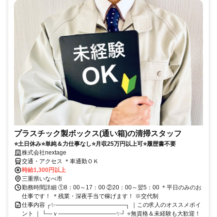
プラスチック製ボックス(通い箱)の清掃スタッフ
⭐土日休み⭐単純＆力仕事なし⭐月収25万円以上可⭐履歴書不要
株式会社nextage
交通・アクセス ＊車通勤ＯＫ
時給1,300円以上
三重県いなべ市
勤務時間詳細 ①8：00～17：00 ②20：00～翌5：00 ＊平日のみのお
仕事です！ ＊残業・深夜手当で稼げます！ ※交代制
仕事内容 ┌✨――――――――――――┐ ｜この求人のオススメポイ
ント ｜ └―ｖ――――――――――✨┘ ⭐無資格＆未経験も大歓迎！