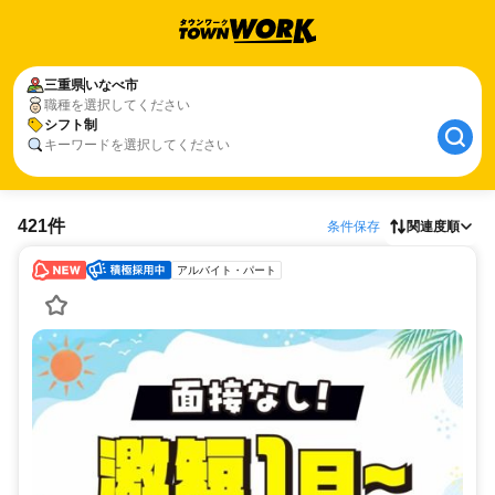
三重県
いなべ市
職種を選択してください
シフト制
キーワードを選択してください
421件
条件保存
関連度順
アルバイト・パート