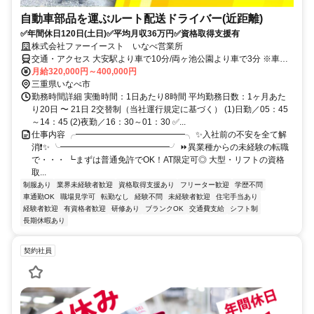
自動車部品を運ぶルート配送ドライバー(近距離)
✅年間休日120日(土日)✅平均月収36万円✅資格取得支援有
株式会社ファーイースト いなべ営業所
交通・アクセス 大安駅より車で10分/両ヶ池公園より車で3分 ※車通
勤ＯＫ(無料駐車場あり)
月給320,000円～400,000円
三重県いなべ市
勤務時間詳細 実働時間：1日あたり8時間 平均勤務日数：1ヶ月あた
り20日 〜 21日 2交替制（当社運行規定に基づく） (1)日勤／05：45
～14：45 (2)夜勤／16：30～01：30 ✅...
仕事内容 ╭━━━━━━━━━━━━━╮ ✨入社前の不安を全て解
消❗✨ ╰━━━━━━━━━━━━━╯ ⏩異業種からの未経験の転職
で・・・ ┗まずは普通免許でOK！AT限定可◎ 大型・リフトの資格
取...
制服あり
業界未経験者歓迎
資格取得支援あり
フリーター歓迎
学歴不問
車通勤OK
職場見学可
転勤なし
経験不問
未経験者歓迎
住宅手当あり
経験者歓迎
有資格者歓迎
研修あり
ブランクOK
交通費支給
シフト制
長期休暇あり
契約社員