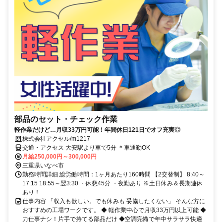
部品のセット・チェック作業
軽作業だけど…月収33万円可能！年間休日121日でオフ充実◎
株式会社アクセル/m1217
交通・アクセス 大安駅より車で5分 ＊車通勤OK
月給250,000円～300,000円
三重県いなべ市
勤務時間詳細 総労働時間：1ヶ月あたり160時間 【2交替制】 8:40～
17:15 18:55～翌3:30 ・休憩45分 ・夜勤あり ※土日休み＆長期連休
あり！
仕事内容 「収入も欲しい。でも休みも 妥協したくない」 そんな方に
おすすめの工場ワークです。 ◆ 軽作業中心で月収33万円以上可能 ◆
力仕事ナシ！片手で持てる部品だけ ◆空調完備で年中サラサラ快適