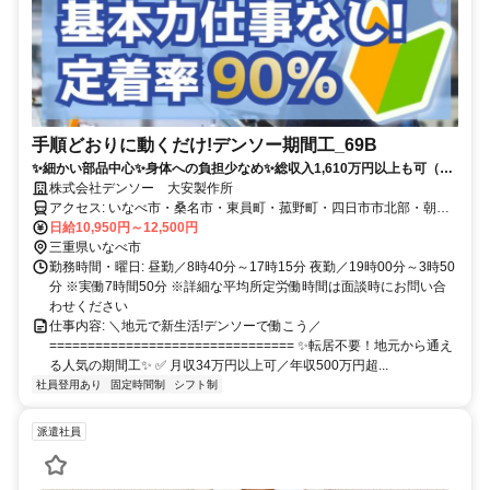
手順どおりに動くだけ!デンソー期間工_69B
✨細かい部品中心✨身体への負担少なめ✨総収入1,610万円以上も可（3
年間）✨合格率TOPクラス
株式会社デンソー 大安製作所
アクセス: いなべ市・桑名市・東員町・菰野町・四日市市北部・朝日
町など近隣エリアから通勤便利！ いなべや桑名など近隣エリア在住
日給10,950円～12,500円
スタッフが多数活躍中！ 地元・いなべから通える期間工として人気
三重県いなべ市
です。
勤務時間・曜日: 昼勤／8時40分～17時15分 夜勤／19時00分～3時50
分 ※実働7時間50分 ※詳細な平均所定労働時間は面談時にお問い合
わせください
仕事内容: ＼地元で新生活!デンソーで働こう／
================================ ✨転居不要！地元から通え
る人気の期間工✨ ✅ 月収34万円以上可／年収500万円超...
社員登用あり
固定時間制
シフト制
派遣社員