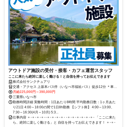
アウトドア施設の受付・接客・カフェ運営スタッフ
ここに来たら絶対に楽しく働ける！と自信を持ってお伝えできます
株式会社サンクチュアリ
交通・アクセス 上坂本バス停（いなべ市福祉バス）徒歩12分 ＊車通
勤OK
月給225,000円～390,000円
三重県いなべ市
勤務時間詳細 実働時間：1日あたり8時間 平均勤務日数：1ヶ月あた
り21日 4:00～18:00の間で1日8h勤務 【シフト例】 4:00～13:00、
7:30～16:30(4月～10月) 5:3...
仕事内容 𐄙𐄁𐄙𐄁𐄙𐄁𐄙𐄁𐄁𐄙𐄁𐄙𐄁𐄙𐄁𐄙𐄁 𐄁𐄙𐄁𐄙𐄁𐄙𐄁𐄙𐄁𐄙𐄁𐄙𐄁 「ここに来た
ら、絶対に楽しく働ける」と 自信を持ってお伝えできます！ 𐄙𐄁𐄙𐄁