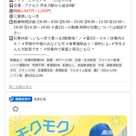
交通・アクセス 丹生川駅から徒歩6駅
時給1,087円～1,300円
三重県いなべ市
勤務時間詳細 ①6:00～9:00 ②6:00～15:00 ③9:00～13:30 ④10:00～
19:00 ⑤14:30～19:00 ※週3日～の勤務 時間や日数については相談下
さい
仕事内容 ＼いなべ市で選べる3勤務地！／ ✔週3日～ＯＫ！扶養内Ｏ
Ｋ！ ✔早朝や午後のみなども可 ✔食事補助あり！節約にも♪ ✔学生さ
んも大歓迎です！ ✔扶養内で家庭と両立にも◎ ＊
―――――――――...
制服あり
扶養内勤務OK
副業・WワークOK
主婦・主夫歓迎
フリーター歓迎
バイク通勤OK
学歴不問
車通勤OK
転勤なし
未経験者歓迎
午前
経験者歓迎
夕方
ブランクOK
交通費支給
長期歓迎
フルタイム歓迎
週2・3日からOK
シフト制
週4日以上OK
同じ企業の求人
派遣社員