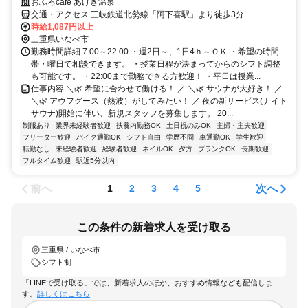
おふろcafé あげき温泉
交通・アクセス 三岐鉄道北勢線「阿下喜駅」より徒歩3分
時給1,087円以上
三重県いなべ市
勤務時間詳細 7:00～22:00 ・週2日～、1日4ｈ～ＯＫ ・希望の時間
帯・曜日で相談できます。 ・授業日程が決まってからのシフト調整
も可能です。 ・22:00まで勤務できる方歓迎！ ・平日は授業...
仕事内容 ＼🌿 希望に合わせて働ける！ ／ ＼🌿 サウナが大好き！ ／
＼🌿 アウフグース（熱波）がしてみたい！ ／ 夜の新サービス(ナイト
サウナ)開始に伴い、新規スタッフを募集します。 20...
制服あり
業界未経験者歓迎
扶養内勤務OK
土日祝のみOK
主婦・主夫歓迎
フリーター歓迎
バイク通勤OK
シフト自由
学歴不問
車通勤OK
学生歓迎
転勤なし
未経験者歓迎
経験者歓迎
ネイルOK
夕方
ブランクOK
長期歓迎
フルタイム歓迎
駅近5分以内
前へ
次へ
1
2
3
4
5
この条件の新着求人を受け取る
三重県 / いなべ市
シフト制
「LINEで受け取る」では、新着求人のほか、おすすめ情報なども配信しま
す。
詳しくはこちら