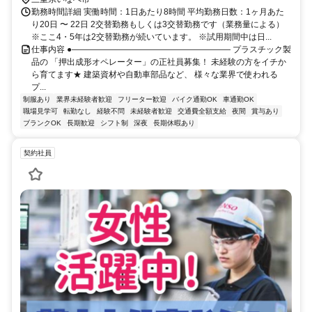
勤務時間詳細 実働時間：1日あたり8時間 平均勤務日数：1ヶ月あた
り20日 〜 22日 2交替勤務もしくは3交替勤務です（業務量による）
※ここ4・5年は2交替勤務が続いています。 ※試用期間中は日...
仕事内容 ●――――――――――――――――――― プラスチック製
品の 「押出成形オペレーター」の正社員募集！ 未経験の方をイチか
ら育てます★ 建築資材や自動車部品など、 様々な業界で使われる
プ...
制服あり
業界未経験者歓迎
フリーター歓迎
バイク通勤OK
車通勤OK
職場見学可
転勤なし
経験不問
未経験者歓迎
交通費全額支給
夜間
賞与あり
ブランクOK
長期歓迎
シフト制
深夜
長期休暇あり
契約社員