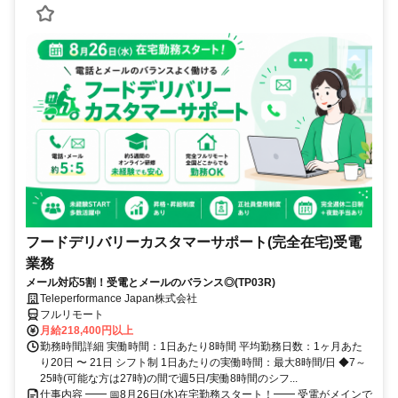
フードデリバリーカスタマーサポート(完全在宅)受電
業務
メール対応5割！受電とメールのバランス◎(TP03R)
Teleperformance Japan株式会社
フルリモート
月給218,400円以上
勤務時間詳細 実働時間：1日あたり8時間 平均勤務日数：1ヶ月あた
り20日 〜 21日 シフト制 1日あたりの実働時間：最大8時間/日 ◆7～
25時(可能な方は27時)の間で週5日/実働8時間のシフ...
仕事内容 ━━ 📅8月26日(水)在宅勤務スタート！━━ 受電がメインで