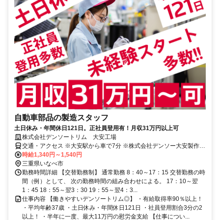
自動車部品の製造スタッフ
土日休み・年間休日121日。正社員登用有！月収31万円以上可
株式会社デンソートリム 大安工場
交通・アクセス ※大安駅から車で7分 ※株式会社デンソー大安製作所
内
時給1,340円～1,540円
三重県いなべ市
勤務時間詳細 【交替勤務制】 通常勤務 8：40～17：15 交替勤務の時
間（例）として、 次の勤務時間の組み合わせによる。 17：10～翌
1：45 18：55～翌3：30 19：55～翌4：3...
仕事内容 【働きやすいデンソートリム◎】 ・有給取得率90％以上！
・平均年齢37歳 ・土日休み・年間休日121日 ・社員登用割合3分の2
以上！ ・半年に一度、最大11万円の慰労金支給 【仕事につい...