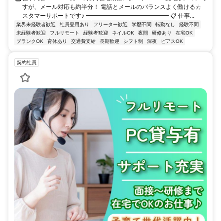
すが、メール対応も約半分！ 電話とメールのバランスよく働けるカ
スタマーサポートです♪ ━━━━━━━━━━━━━━ 📋 仕事...
業界未経験者歓迎
社員登用あり
フリーター歓迎
学歴不問
転勤なし
経験不問
未経験者歓迎
フルリモート
経験者歓迎
ネイルOK
夜間
研修あり
在宅OK
ブランクOK
育休あり
交通費支給
長期歓迎
シフト制
深夜
ピアスOK
契約社員