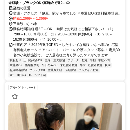
未経験・ブランクOK♪高時給で週2～◎
至福の優愛
交通・アクセス 「楚原」駅から車で10分※車通勤OK(無料駐車場完
備)
時給1,200円～1,300円
三重県いなべ市
勤務時間詳細 週2日～OK！ 時間はお気軽にご相談下さい！ （1）
7:00～16:00 休憩60分 （2）9:00～18:00 休憩60分 （3）9:30～
18:30 休憩60分 （4）16:00～...
仕事内容 ＊2024年9月OPEN＊したキレイな施設 いなべ市の住宅型
有料老人ホームで アルバイト・パートの介護スタッフ募集！ 定員30
名の小規模施設で、 ご入居者様に寄り添ったケアができます ━...
制服あり
土日祝のみOK
主婦・主夫歓迎
フリーター歓迎
早朝
学歴不問
車通勤OK
職場見学可
平日のみOK
未経験者歓迎
午前
経験者歓迎
夜間
有資格者歓迎
ブランクOK
交通費支給
長期歓迎
フルタイム歓迎
週2・3日からOK
シフト制
アルバイト・パート