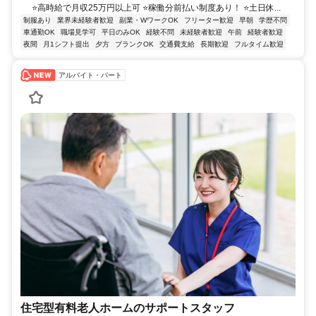
⭐高時給で月収25万円以上可 ⭐稼働分前払い制度あり！ ⭐土日休...
制服あり
業界未経験者歓迎
副業・WワークOK
フリーター歓迎
早朝
学歴不問
車通勤OK
職場見学可
平日のみOK
経験不問
未経験者歓迎
午前
経験者歓迎
夜間
月1シフト提出
夕方
ブランクOK
交通費支給
長期歓迎
フルタイム歓迎
アルバイト・パート
住宅型有料老人ホームのサポートスタッフ