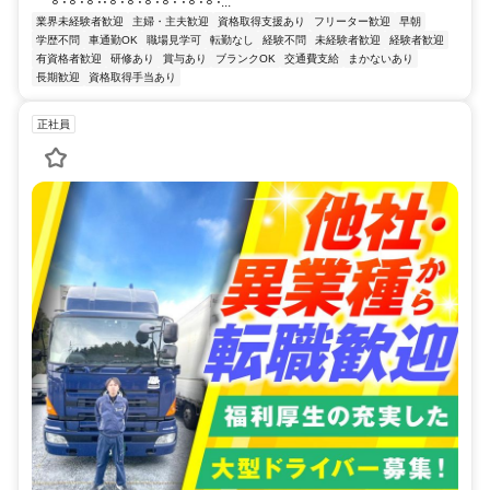
𐄙𐄁𐄙𐄁𐄙𐄁𐄁𐄙𐄁𐄙𐄁𐄙𐄁𐄙𐄁 𐄁𐄙𐄁𐄙𐄁...
業界未経験者歓迎
主婦・主夫歓迎
資格取得支援あり
フリーター歓迎
早朝
学歴不問
車通勤OK
職場見学可
転勤なし
経験不問
未経験者歓迎
経験者歓迎
有資格者歓迎
研修あり
賞与あり
ブランクOK
交通費支給
まかないあり
長期歓迎
資格取得手当あり
正社員