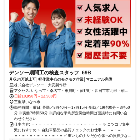
デンソー期間工の検査スタッフ_69B
月収34万以上可│軽作業中心のモクモク作業│マニュアル完備
株式会社デンソー 大安製作所
アクセス: いなべ市・桑名市・東員町・菰野町・四日市市北部・朝日
町など近隣エリアから通勤便利！ いなべや桑名など近隣エリア在住
日給10,950円～12,500円
スタッフが多数活躍中！ 地元・いなべから通える期間工として人気
三重県いなべ市
です。
勤務時間・曜日: 昼勤／8時40分～17時15分 夜勤／19時00分～3時50
分 ※実働7時間50分 ※詳細な平均所定労働時間は面談時にお問い合
わせください
仕事内容: ＝・＝・＝・＝・＝・＝・＝・＝・＝・＝ ✨ コツコツ集中
派におすすめ ✨ 自動車部品の品質チェックのお仕事 ＝・＝・＝・
＝・＝・＝・＝・＝・＝・＝ ✅ 重いものナシだから体への負担少な...