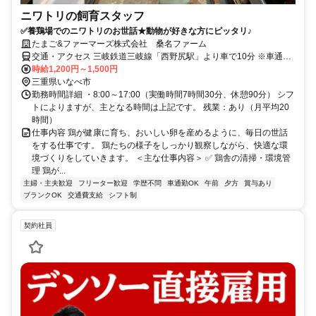
ニワトリの飼育スタッフ
✅養鶏場でのニワトリのお世話★動物が好きな方にピッタリ♪
たまご&ファーマーズ株式会社 桑名ファーム
交通・アクセス 三岐鉄道三岐線「西野尻駅」より車で10分 ※車通勤
OK
時給1,200円～1,500円
三重県いなべ市
勤務時間詳細 ・8:00～17:00（実働時間7時間30分、休憩90分） シフ
トによりますが、主となる時間は上記です。 残業：あり（月平均20
時間）
仕事内容 鶏が健康に育ち、おいしい卵を産めるように、毎日の世話
をする仕事です。 鶏たちの様子をしっかり観察しながら、快適な環
境づくりをしていきます。 ＜主な仕事内容＞ ✅ 鶏舎の清掃・環境管
理 鶏が...
主婦・主夫歓迎
フリーター歓迎
学歴不問
車通勤OK
午前
夕方
賞与あり
ブランクOK
交通費支給
シフト制
契約社員