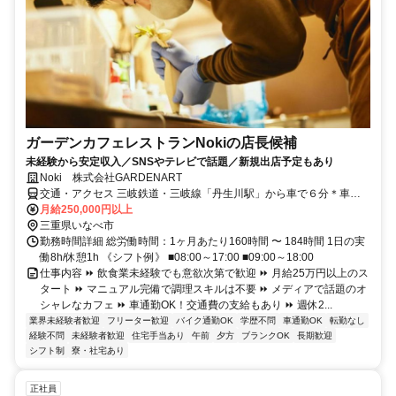
ガーデンカフェレストランNokiの店長候補
未経験から安定収入／SNSやテレビで話題／新規出店予定もあり
Noki 株式会社GARDENART
交通・アクセス 三岐鉄道・三岐線「丹生川駅」から車で６分＊車通
勤OK
月給250,000円以上
三重県いなべ市
勤務時間詳細 総労働時間：1ヶ月あたり160時間 〜 184時間 1日の実
働8h/休憩1h 《シフト例》 ■08:00～17:00 ■09:00～18:00
仕事内容 ⏩ 飲食業未経験でも意欲次第で歓迎 ⏩ 月給25万円以上のス
タート ⏩ マニュアル完備で調理スキルは不要 ⏩ メディアで話題のオ
シャレなカフェ ⏩ 車通勤OK！交通費の支給もあり ⏩ 週休2...
業界未経験者歓迎
フリーター歓迎
バイク通勤OK
学歴不問
車通勤OK
転勤なし
経験不問
未経験者歓迎
住宅手当あり
午前
夕方
ブランクOK
長期歓迎
シフト制
寮・社宅あり
正社員