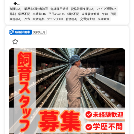
◆...
制服あり
業界未経験者歓迎
無期雇用派遣
資格取得支援あり
バイク通勤OK
早朝
学歴不問
車通勤OK
平日のみOK
経験不問
未経験者歓迎
午前
夜間
研修あり
夕方
家賃無料
ブランクOK
育休あり
交通費支給
長期歓迎
契約社員