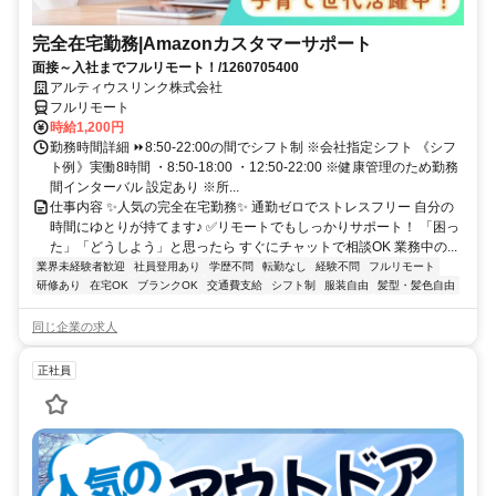
完全在宅勤務|Amazonカスタマーサポート
面接～入社までフルリモート！/1260705400
アルティウスリンク株式会社
フルリモート
時給1,200円
勤務時間詳細 ⏩8:50-22:00の間でシフト制 ※会社指定シフト 《シフ
ト例》実働8時間 ・8:50-18:00 ・12:50-22:00 ※健康管理のため勤務
間インターバル 設定あり ※所...
仕事内容 ✨人気の完全在宅勤務✨ 通勤ゼロでストレスフリー 自分の
時間にゆとりが持てます♪ ✅リモートでもしっかりサポート！ 「困っ
た」「どうしよう」と思ったら すぐにチャットで相談OK 業務中の...
業界未経験者歓迎
社員登用あり
学歴不問
転勤なし
経験不問
フルリモート
研修あり
在宅OK
ブランクOK
交通費支給
シフト制
服装自由
髪型・髪色自由
同じ企業の求人
正社員