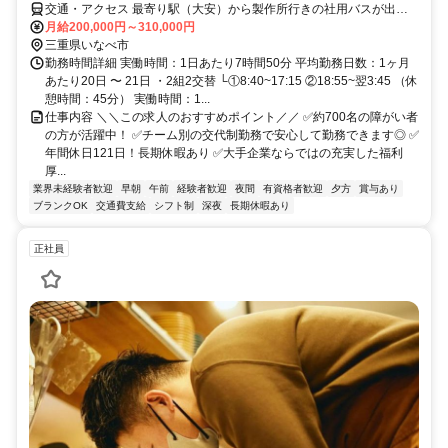
交通・アクセス 最寄り駅（大安）から製作所行きの社用バスが出て
います。 「大安駅」から徒歩で約14分
月給200,000円～310,000円
三重県いなべ市
勤務時間詳細 実働時間：1日あたり7時間50分 平均勤務日数：1ヶ月
あたり20日 〜 21日 ・2組2交替 └①8:40~17:15 ②18:55~翌3:45 （休
憩時間：45分） 実働時間：1...
仕事内容 ＼＼この求人のおすすめポイント／／ ✅約700名の障がい者
の方が活躍中！ ✅チーム別の交代制勤務で安心して勤務できます◎ ✅
年間休日121日！長期休暇あり ✅大手企業ならではの充実した福利
厚...
業界未経験者歓迎
早朝
午前
経験者歓迎
夜間
有資格者歓迎
夕方
賞与あり
ブランクOK
交通費支給
シフト制
深夜
長期休暇あり
正社員