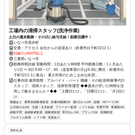
工場内の清掃スタッフ(洗浄作業)
土日の週末勤務・その日に給与支給！副業活躍中！
いなべ市員弁町
交通・アクセス 会社からの送迎あり（鈴鹿市白子町3212-1）
日給11,000円以上
三重県いなべ市
勤務時間詳細 実働時間：1日あたり8時間 平均勤務日数：1ヶ月あた
り1日 〜 8日 8:00～17：00 （送迎希望の方は6:30に弊社：鈴鹿市白
子町3212-1に集合） 暑さ対策のためこまめな休憩...
仕事内容 雇用形態：アルバイト・パート 職種：その他清掃/家事代行
スタッフ、清掃スタッフ、清掃管理/運営 ◆◆週末の空いた時間を活
用して働きませんか？◆◆ 「土曜日だけ」「日曜日だけ」「月1回だ
け」...
制服あり
業界未経験者歓迎
扶養内勤務OK
週1日からOK
副業・WワークOK
土日祝のみOK
主婦・主夫歓迎
フリーター歓迎
シフト自由
学歴不問
車通勤OK
経験不問
未経験者歓迎
経験者歓迎
即日払いOK
ブランクOK
長期歓迎
フルタイム歓迎
シフト制
送迎あり
契約社員