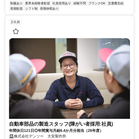
制服あり
業界未経験者歓迎
社員登用あり
経験不問
ブランクOK
交通費支給
長期歓迎
シフト制
長期休暇あり
正社員
自動車部品の製造スタッフ(障がい者採用:社員)
年間休日121日◎年間賞与月給6.4か月分相当（26年度）
株式会社デンソー 大安製作所