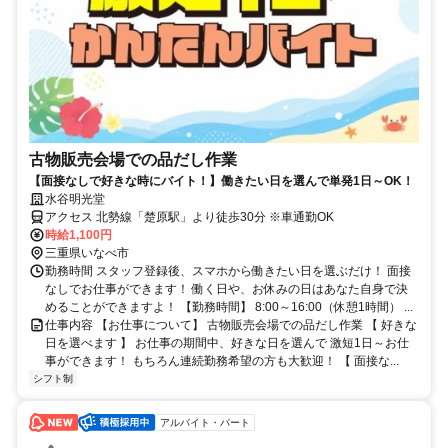
古物販売会場での品だし作業
【面接なしで好きな時にバイト！】働きたい日を選んで単発1日～OK！
水谷明光堂
アクセス 北勢線「楚原駅」より徒歩30分 ※車通勤OK
時給1,100円
三重県いなべ市
勤務時間 スタッフ登録後、スマホから働きたい日を選ぶだけ！ 面接
なしでお仕事ができます！ 働く日や、お休みの日はあなた自身で決
めることができますよ！ 【勤務時間】 8:00～16:00（休憩1時間） ...
仕事内容 【お仕事について】 古物販売会場での品だし作業 【 好きな
日を選べます 】 お仕事の期間中、好きな日を選んで 激短1日～お仕
事ができます！ もちろん連続勤務希望の方も大歓迎！ 【 面接な...
シフト制
アルバイト・パート