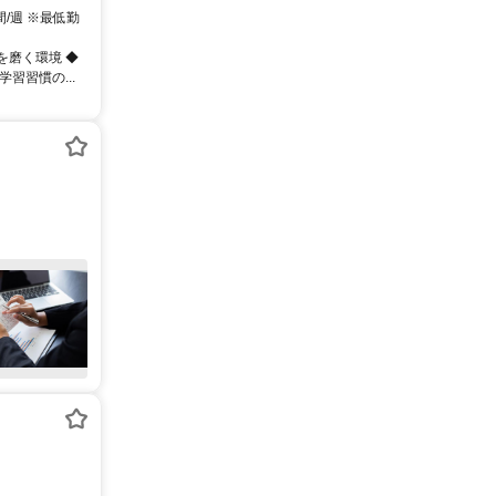
間/週 ※最低勤
を磨く環境 ◆
習習慣の...