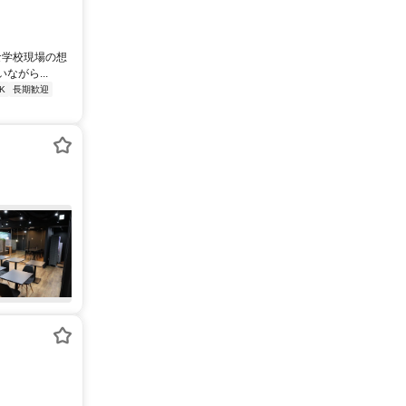
な学校現場の想
がら...
K
長期歓迎