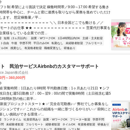
ト
フト制 希望により面談で決定 稼働時間帯／9:00～17:00 希望する働き
時間帯を中心に、チームと密に連携を取りながら業務を進めていただけ
ます。 想定稼働量／平...
＝＝＝＝＝＝＝＝＝＝＝＝＝＝＝ ＼＼ 日本全国どこでも働ける ／／
リモートのお仕事 ★★ ＝＝＝＝＝＝＝＝＝＝＝＝＝＝＝ 営業代行事業を
企業様をしている企業での営...
迎
短期（3ヵ月以内）
副業・WワークOK
1日4時間以内OK
主婦・主夫歓迎
フト自由
午後
学歴不問
平日のみOK
転勤なし
未経験者歓迎
フルリモート
イルOK
残業なし
有資格者歓迎
職種変更なし
研修あり
ト 民泊サービスAirbnbのカスタマーサポート
ance Japan株式会社
00円～360,000円
ト
細 実働時間：1日あたり8時間 平均勤務日数：1ヶ月あたり21日 ▼シフ
祝日含む週5日勤務 17：00～翌9：00の間で実働8時間（土日祝含む週5
1時間休憩の他に前半...
★新規プロジェクトスタート★ ✅ 完全在宅勤務♪ ✅ 弊社でしか募集をし
ジションです♪ ✅ これからの組織を一緒に形づくるやりがい ✅ 前例にと
しい挑戦ができる環境 ✅...
迎
ランチタイム
社員登用あり
副業・WワークOK
フリーター歓迎
学歴不問
不問
未経験者歓迎
フルリモート
経験者歓迎
ネイルOK
有資格者歓迎
研修あり
クOK
育休あり
オープニングスタッフ
長期歓迎
シフト制