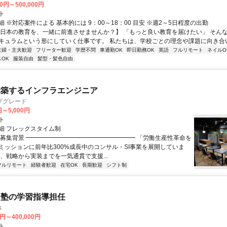
00円～500,000円
ト
 ※対応案件による 基本的には 9：00～18：00 目安 ※週2～5日程度の出勤
【日本の教育を、一緒に前進させませんか？】 「もっと良い教育を届けたい」 そん
キュラムという形にしていく仕事です。 私たちは、学校ごとの理念や課題に向き合いな
主婦・主夫歓迎
フリーター歓迎
学歴不問
車通勤OK
即日勤務OK
英語
フルリモート
ネイルO
OK
服装自由
髪型・髪色自由
構築するインフラエンジニア
プグレード
円～5,000円
ト
細 フレックスタイム制
▏募集背景 ━━━━━━━━━━━━━━━━━━ 「労働生産性革命を
ミッションに前年比300%成長中のコンサル・SI事業を展開していま
は、戦略から実装までを一気通貫で支援...
フルリモート
経験者歓迎
在宅OK
長期歓迎
シフト制
ン塾の学習指導担任
s
0円～400,000円
ト