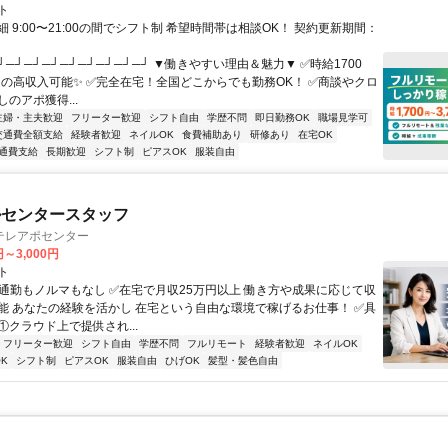
ト
 9:00〜21:00の間でシフト制 希望時間帯は相談OK！ 契約更新期間：
┘─┘─┘─┘─┘─┘─┘─┘─┘ ▼働きやすい理由＆魅力▼ ✅時給1700
0円の高収入可能✨ ✅完全在宅！全国どこからでも勤務OK！ ✅商談やクロ
のアポ獲得...
主婦・主夫歓迎
フリーター歓迎
シフト自由
学歴不問
即日勤務OK
職場見学可
交通費全額支給
経験者歓迎
ネイルOK
食費補助あり
研修あり
在宅OK
通費支給
長期歓迎
シフト制
ピアスOK
服装自由
ルセンタースタッフ
テレアポセンター
円～3,000円
ト
✅通勤もノルマもなし ✅在宅で月収25万円以上 働き方や成果に応じて収
能 あなたの経験を活かし 在宅という自由な環境で稼げるお仕事！ ✅具
. ①クラウド上で提供され...
フリーター歓迎
シフト自由
学歴不問
フルリモート
経験者歓迎
ネイルOK
K
シフト制
ピアスOK
服装自由
ひげOK
髪型・髪色自由