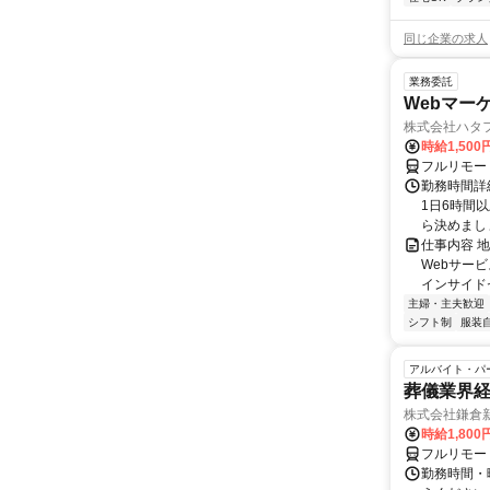
同じ企業の求人
業務委託
Webマー
株式会社ハタ
時給1,50
フルリモー
勤務時間詳
1日6時間
ら決めましょ
仕事内容 
Webサー
インサイド
主婦・主夫歓迎
シフト制
服装
アルバイト・パ
葬儀業界経
株式会社鎌倉
時給1,800
フルリモー
勤務時間・