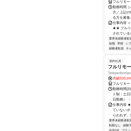
フルリモー
勤務時間 シ
方／上記の
る方を募集し
仕事内容 
★★ フル
されている
業界未経験者歓
短期
早朝
シ
経験者歓迎
ネ
契約社員
フルリモー
Teleperform
月給330,0
フルリモー
勤務時間詳
ト制：土日
日勤務） ・
仕事内容 
ていないポ
らわれず、新
業界未経験者歓
転勤なし
経験
在宅OK
ブラン