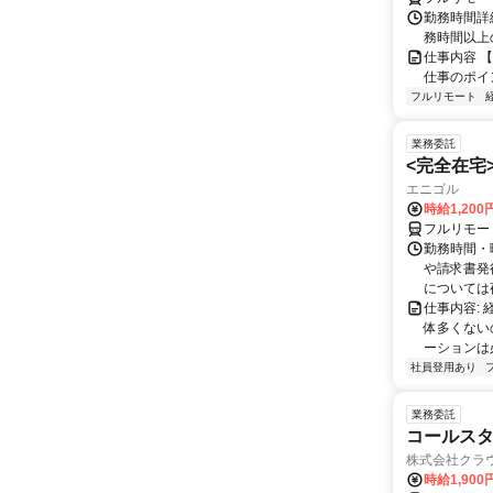
勤務時間詳細
務時間以上
仕事内容 
仕事のポイ
フルリモート
業務委託
<完全在宅
エニゴル
時給1,200
フルリモー
勤務時間・曜
や請求書発
については夜
仕事内容:
体多くない
ーションは
社員登用あり
業務委託
コールスタ
株式会社クラ
時給1,90