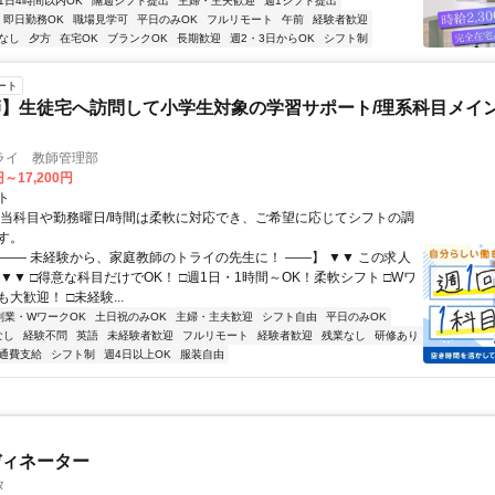
1日4時間以内OK
隔週シフト提出
主婦・主夫歓迎
週1シフト提出
即日勤務OK
職場見学可
平日のみOK
フルリモート
午前
経験者歓迎
なし
夕方
在宅OK
ブランクOK
長期歓迎
週2・3日からOK
シフト制
ート
】生徒宅へ訪問して小学生対象の学習サポート/理系科目メイン
ライ 教師管理部
円～17,200円
ト
担当科目や勤務曜日/時間は柔軟に対応でき、ご希望に応じてシフトの調
す。
【―― 未経験から、家庭教師のトライの先生に！ ――】 ▼▼ この求人
！ ▼▼ □得意な科目だけでOK！ □週1日・1時間～OK！柔軟シフト □Wワ
大歓迎！ □未経験...
副業・WワークOK
土日祝のみOK
主婦・主夫歓迎
シフト自由
平日のみOK
なし
経験不問
英語
未経験者歓迎
フルリモート
経験者歓迎
残業なし
研修あり
通費支給
シフト制
週4日以上OK
服装自由
ディネーター
タ