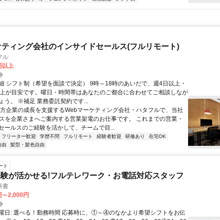
ケティング会社のインサイドセールス(フルリモート)
フル
0円以上
ト
細 シフト制（希望を面談で決定） 9時～18時のあいだで、週4日以上・
以上が目安です。曜日・時間帯はあなたのご都合に合わせてご相談しなが
う。 ※補足 業務委託契約です...
地方企業の成長を支援するWebマーケティング会社・ハタフルで、当社
ビスを企業さまへご案内する営業架電のお仕事です。 これまでの営業・
セールスのご経験を活かして、チームで目...
フリーター歓迎
学歴不問
フルリモート
経験者歓迎
研修あり
在宅OK
自由
髪型・髪色自由
ート
験が活かせる!フルテレワーク・お電話対応スタッフ
新書
円～2,000円
ト
曜日: 選べる！勤務時間 応募時に、①～④のなかより希望シフトをお伝