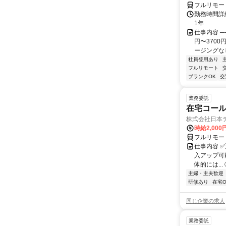
フルリモー
勤務時間詳細
1年
仕事内容 ─
円〜370
ージングなし
社員登用あり
フルリモート
ブランクOK
交
業務委託
在宅コー
株式会社日本
時給2,000
フルリモー
仕事内容 
入アップ可
体的には..
主婦・主夫歓迎
研修あり
在宅O
同じ企業の求人
業務委託