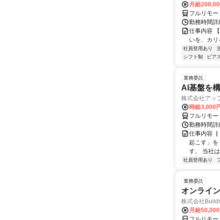
月給200,0
フルリモー
勤務時間詳細
仕事内容 
いを、カリ
社員登用あり
シフト制
ピアス
業務委託
AI基盤を
株式会社アッ
時給3,000
フルリモー
勤務時間詳
仕事内容 
起こす」を
す。 当社
社員登用あり
業務委託
オンライ
株式会社Build
月給50,00
フルリモー