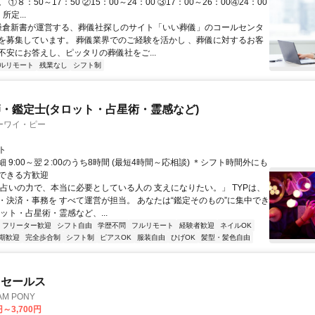
①８：50～17：50 ②15：00～24：00 ③17：00～26：00④24：00
所定...
 鎌倉新書が運営する、葬儀社探しのサイト「いい葬儀」のコールセンタ
を募集しています。 葬儀業界でのご経験を活かし 、葬儀に対するお客
不安にお答えし、ピッタリの葬儀社をご...
ルリモート
残業なし
シフト制
・鑑定士(タロット・占星術・霊感など)
ーワイ・ピー
ト
 9:00～翌２:00のうち8時間 (最短4時間～応相談) ＊シフト時間外にも
できる方歓迎
「占いの力で、本当に必要としている人の 支えになりたい。」 TYPは、
・決済・事務を すべて運営が担当。 あなたは“鑑定そのもの”に集中でき
ット・占星術・霊感など、...
フリーター歓迎
シフト自由
学歴不問
フルリモート
経験者歓迎
ネイルOK
期歓迎
完全歩合制
シフト制
ピアスOK
服装自由
ひげOK
髪型・髪色自由
ドセールス
M PONY
円～3,700円