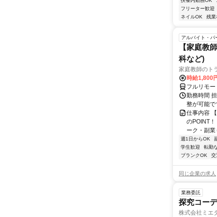
扶養内勤務OK
フリーター歓迎
ネイルOK
残業
アルバイト・パ
【家庭教師
科など)
家庭教師のト
時給1,800
フルリモー
勤務時間 
整が可能で
仕事内容 
のPOINT
ーク・副業も
週1日からOK
学生歓迎
転勤
ブランクOK
交
同じ企業の求人
業務委託
探究コー
株式会社ミエ