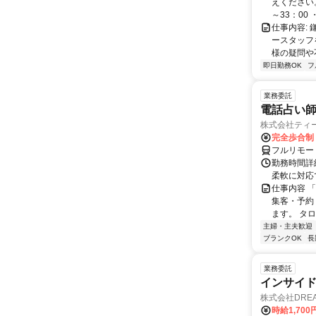
えください。 
～33：00 ・
仕事内容:
ースタッフ
様の疑問や
即日勤務OK
フ
業務委託
電話占い師
株式会社ティ
完全歩合制
フルリモー
勤務時間詳細
柔軟に対応
仕事内容 
集客・予約
ます。 タロ
主婦・主夫歓迎
ブランクOK
長
業務委託
インサイ
株式会社DREA
時給1,700