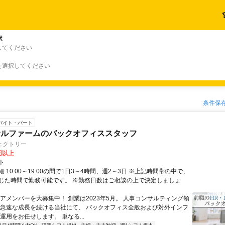
駅
してください
を選択してください
条件保
バイト・パート
サルファームのバックオフィススタッフ
ェクトリー
0円以上
ト
 10:00～19:00の間で1日3～4時間、週2～3日 ※上記時間帯の中で、
じた時間で勤務可能です。 ※勤務日数はご相談の上で決定しましょ
コアメンバーを大募集中！ 創業は2023年5月。 人事コンサルティング領
 急速な成長を続ける当社にて、 バックオフィス全般および対外インフ
運用をお任せします。 単なる...