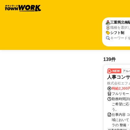
三重県
北楠
職種を選択
シフト制
キーワード
139件
アル
人事コン
株式会社エフ
時給2,30
フルリモー
勤務時間詳細
ご希望に応
う。
仕事内容 
域において
ラの 整備・