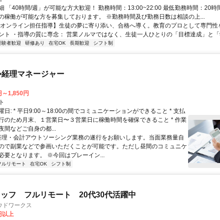
 「40時間/週」が可能な方大歓迎！ 勤務時間：13:00~22:00 最低勤務時間：20時
の稼働が可能な方を募集しております。 ※勤務時間及び勤務日数は相談の上...
【オンライン担任指導】生徒の夢に寄り添い、合格へ導く。教育のプロとして専門性
ント ・指導の質に専念： 営業ノルマではなく、生徒一人ひとりの「目標達成」と「学
経験者歓迎
研修あり
在宅OK
長期歓迎
シフト制
>経理マネージャー
円～1,850円
ト
日: * 平日9:00～18:00の間でコミュニケーションができること * 支払
行のため月末、１営業日〜３営業日に稼働時間を確保できること * 作業
間などご自身の都...
 経理・会計アウトソーシング業務の遂行をお願いします。当面業務量自
ので副業などで参画いただくことが可能です。ただし昼間のコミュニケ
必要となります。 ※今回はプレーイン...
フルリモート
在宅OK
シフト制
ッフ フルリモート 20代30代活躍中
ウドワークス
0円以上