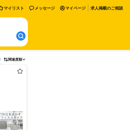
マイリスト
メッセージ
マイページ
求人掲載のご相談
存
関連度順