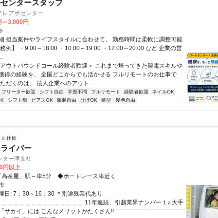
ルセンタースタッフ
テレアポセンター
円～3,000円
ト
細 担当案件やライフスタイルに合わせて、 勤務時間は柔軟に調整可能
例】 ・9:00～18:00 ・10:00～19:00 ・12:00～20:00 など 企業の営
.
＜アウトバウンドコール経験者歓迎＞ これまで培ってきた架電スキルや
獲得の経験を、 全国どこからでも活かせる フルリモートのお仕事で
ただくのは、 法人企業へのアウト...
フリーター歓迎
シフト自由
学歴不問
フルリモート
経験者歓迎
ネイルOK
K
シフト制
ピアスOK
服装自由
ひげOK
髪型・髪色自由
正社員
ドライバー
ンター津支社
00円以上
アクセス: 「高茶屋」駅～車5分 ◆ボートレース津近く
市
日: 7：30～16：30 ＊別途残業代あり
 ＿＿＿＿＿＿＿＿＿＿＿＿＿＿＿ 11年連続、引越業界ナンバー１♪ 大手
「サカイ」には こんなメリットがたくさん!! ￣￣￣￣￣￣￣￣￣￣￣￣