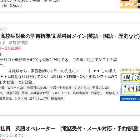
査定の“型”がある：手順・基準に沿...
フト制
昇給あり
ート
高校生対象の学習指導/文系科目メイン(英語・国語・歴史など)
ライ 教師管理部
円～17,200円
ト
担当科目や勤務曜日/時間は柔軟に対応でき、ご希望に応じてシフトの調
す。
【―― 未経験から、家庭教師のトライの先生に！ ――】 ▼▼ この求人
！ ▼▼ □得意な科目だけでOK！ □週1日・1時間～OK！柔軟シフト □Wワ
大歓迎！ □未経験...
副業・WワークOK
土日祝のみOK
主婦・主夫歓迎
シフト自由
平日のみOK
なし
経験不問
英語
未経験者歓迎
フルリモート
経験者歓迎
残業なし
研修あり
通費支給
シフト制
週4日以上OK
服装自由
社員 英語オペレーター (電話受付・メール対応・予約管理)
港ジャンボタクシー