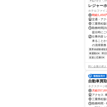
アルバイト・パ
レジャー
ホテルファイ
時給1,45
交通・アクセ
三重県松阪
勤務時間詳細
提出時にご
仕事内容 
来ることか
の清掃業務 
業界未経験者歓
車通勤OK
即日
友達と応募OK
同じ企業の求人
自動車買取
ネクステージ
月給357,0
ア
三重県松阪
勤務時間・曜