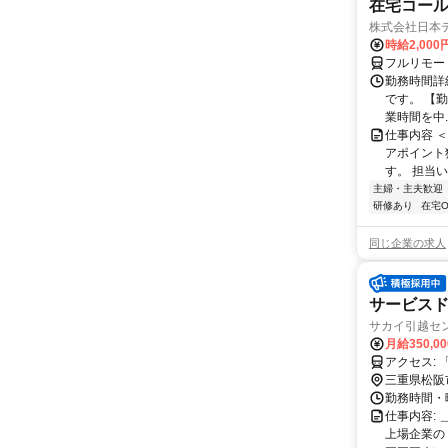
在宅コー
株式会社日本
時給2,000
フルリモー
勤務時間詳
です。 【勤務
業時間を中..
仕事内容 
アポイント
す。 担当い
主婦・主夫歓迎
研修あり
在宅O
同じ企業の求人
サービス
サカイ引越セ
月給350,0
三重県松阪
勤務時間・曜
仕事内容:
上場企業の