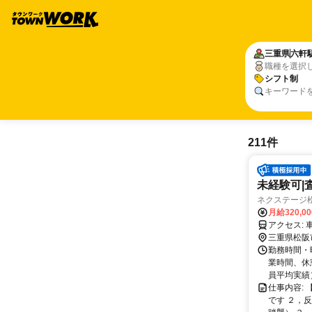
三重県
六軒
職種を選択
シフト制
キーワード
211件
未経験可|
ネクステージ
月給320,0
ア
三重県松阪
勤務時間・曜
業時間、休憩
員平均実績） 
仕事内容:
です ２，