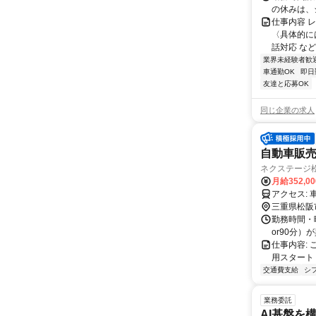
の休みは、
仕事内容 
〈具体的に
話対応 など
業界未経験者歓
車通勤OK
即日
友達と応募OK
同じ企業の求人
自動車販売
ネクステージ
月給352,0
ア
三重県松阪
勤務時間・曜
or90分）
仕事内容:
用スタート
交通費支給
シ
業務委託
AI基盤を