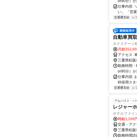
or90分）
仕事内容:
い」 「営
交通費支給
シ
自動車買取
ネクステージ
月給352,0
ア
三重県松阪
勤務時間・曜
or90分）
仕事内容:
枠採用スタ
交通費支給
シ
アルバイト・パ
レジャー
ホテルファイ
時給1,10
交通・アクセ
三重県松阪
勤務時間詳細 