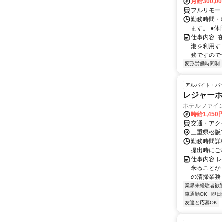
月給300,0
フルリモー
勤務時間・
ます。 ●休
仕事内容:
港を利用す
務ですので全
変形労働時間制
アルバイト・パ
レジャー
ホテルファイン
時給1,45
交通・アクセ
三重県松阪
勤務時間詳細
提出時にご
仕事内容 
来ることか
の清掃業務 
業界未経験者歓
車通勤OK
即日
友達と応募OK