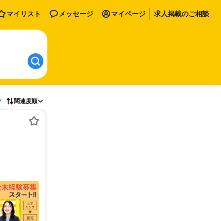
マイリスト
メッセージ
マイページ
求人掲載のご相談
存
関連度順