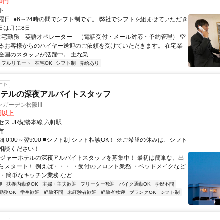
00円
ト
曜日: ●6～24時の間でシフト制です。 弊社でシフトを組ませていただき
日は月に8日
 在宅勤務 英語オペレーター （電話受付・メール対応・予約管理） 空
るお客様からのハイヤー送迎のご依頼を受けていただきます。 在宅業
国のスタッフが活躍中。 主な業...
フルリモート
在宅OK
シフト制
昇給あり
ート
ホテルの深夜アルバイトスタッフ
ガーデン松阪III
0円以上
ス JR紀勢本線 六軒駅
市
 0:00～翌9:00 ■シフト制 シフト相談OK！ ※ご希望の休みは、シフト
相談ください！
レジャーホテルの深夜アルバイトスタッフを募集中！ 最初は簡単な、出
らスタート！ 例えば・・・ ・受付のフロント業務 ・ベッドメイクなど
・簡単なキッチン業務 など ...
迎
扶養内勤務OK
主婦・主夫歓迎
フリーター歓迎
バイク通勤OK
学歴不問
勤務OK
学生歓迎
経験不問
未経験者歓迎
経験者歓迎
ブランクOK
シフト制