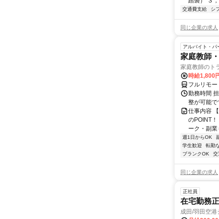
踏襲） ３，
交通費支給
シ
同じ企業の求人
アルバイト・パ
家庭教師・
家庭教師のト
時給1,800
フルリモー
勤務時間 
整が可能で
仕事内容 
のPOINT
ーク・副業も
週1日からOK
学生歓迎
転勤
ブランクOK
交
同じ企業の求人
正社員
在宅勤務正
成田/羽田空