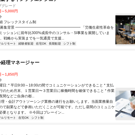
プグレード
円～5,000円
ト
細 フレックスタイム制
▏募集背景 ━━━━━━━━━━━━━━━━━━ 「労働生産性革命を
ミッションに前年比300%成長中のコンサル・SI事業を展開していま
は、戦略から実装までを一気通貫で支援...
フルリモート
経験者歓迎
在宅OK
長期歓迎
シフト制
>経理マネージャー
円～1,850円
ト
日: * 平日9:00～18:00の間でコミュニケーションができること * 支払
行のため月末、１営業日〜３営業日に稼働時間を確保できること * 作業
間などご自身の都...
 経理・会計アウトソーシング業務の遂行をお願いします。当面業務量自
ので副業などで参画いただくことが可能です。ただし昼間のコミュニケ
必要となります。 ※今回はプレーイン...
フルリモート
在宅OK
シフト制