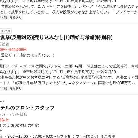
が異なります。 ※平均残業時間は17h/月（正社員平均実績） ✅残業月20...
 ＼営業経験を活かして、次のキャリアを目指したい方へ／ 「今の環境では昇格のチ
業として成果を出しているのに、収入や役職がなかなか上がらない」 「プレイヤーから
フト制
昇給あり
正社員
営業(反響対応)|売り込みなし|前職給与考慮(特別枠)
松阪店
00円～644,000円
クセス: 車通勤可（※店舗により異なる。）
市
日: 8：30 ～20：30の間でシフト制（実働8時間） ※店舗によって営業時間、休
が異なります。 ※平均残業時間は17h/月（正社員平均実績） ✅残業月20...
 お車を売却検討中のお客様に対応する “反響型の自動車買取営業”です。 東海エリア
ート！ 「前職で月給35万円まで上がった →ネクステージに転職でも月給35万円ス...
フト制
昇給あり
ート
ホテルのフロントスタッフ
ンガーデン松阪店
0円以上
ス JR紀勢本線 六軒駅
市
・9:00～17:00 ・17:00～0:00 ■シフト制 シフト相談OK！ ※ご希望