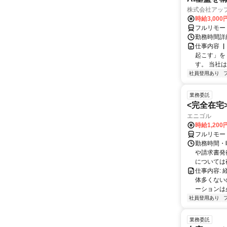
株式会社アッ
時給3,000
フルリモー
勤務時間詳
仕事内容 
起こす」を
す。 当社
社員登用あり
業務委託
<完全在宅
エニゴル
時給1,200
フルリモー
勤務時間・曜
や請求書発
については夜
仕事内容:
体多くない
ーションは
社員登用あり
業務委託