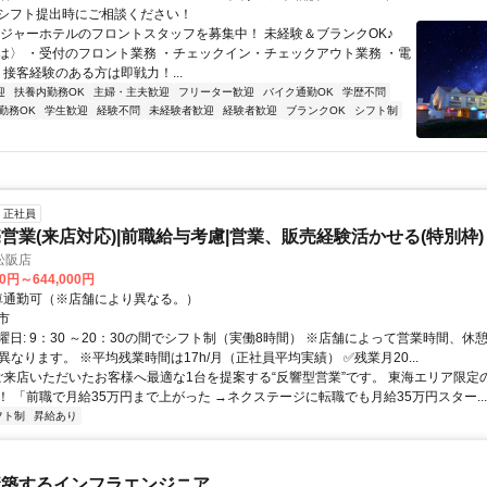
シフト提出時にご相談ください！
レジャーホテルのフロントスタッフを募集中！ 未経験＆ブランクOK♪
は〉 ・受付のフロント業務 ・チェックイン・チェックアウト業務 ・電
 接客経験のある方は即戦力！...
迎
扶養内勤務OK
主婦・主夫歓迎
フリーター歓迎
バイク通勤OK
学歴不問
勤務OK
学生歓迎
経験不問
未経験者歓迎
経験者歓迎
ブランクOK
シフト制
正社員
営業(来店対応)|前職給与考慮|営業、販売経験活かせる(特別枠)
松阪店
00円～644,000円
クセス: 車通勤可（※店舗により異なる。）
市
日: 9：30 ～20：30の間でシフト制（実働8時間） ※店舗によって営業時間、休
が異なります。 ※平均残業時間は17h/月（正社員平均実績） ✅残業月20...
 ご来店いただいたお客様へ最適な1台を提案する“反響型営業”です。 東海エリア限定
！ 「前職で月給35万円まで上がった →ネクステージに転職でも月給35万円スター...
フト制
昇給あり
構築するインフラエンジニア