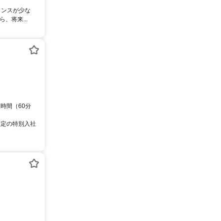
ャンスが少な
、将来...
憩時間（60分
限定の特別入社