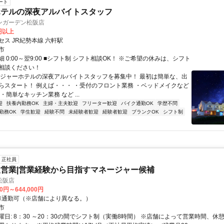
ート
ホテルの深夜アルバイトスタッフ
ンガーデン松阪店
0円以上
ス JR紀勢本線 六軒駅
市
 0:00～翌9:00 ■シフト制 シフト相談OK！ ※ご希望の休みは、シフト
相談ください！
レジャーホテルの深夜アルバイトスタッフを募集中！ 最初は簡単な、出
らスタート！ 例えば・・・ ・受付のフロント業務 ・ベッドメイクなど
・簡単なキッチン業務 など ...
迎
扶養内勤務OK
主婦・主夫歓迎
フリーター歓迎
バイク通勤OK
学歴不問
勤務OK
学生歓迎
経験不問
未経験者歓迎
経験者歓迎
ブランクOK
シフト制
正社員
営業|営業経験から目指すマネージャー候補
松阪店
00円～644,000円
クセス: 車通勤可（※店舗により異なる。）
市
日: 8：30 ～20：30の間でシフト制（実働8時間） ※店舗によって営業時間、休