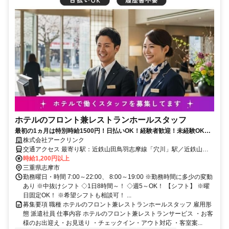
ホテルのフロント兼レストランホールスタッフ
最初の1ヵ月は特別時給1500円！日払いOK！経験者歓迎！未経験OK！
寮完備＆食事補助有！
株式会社アークリンク
交通アクセス 最寄り駅：近鉄山田鳥羽志摩線「穴川」駅／近鉄山田
鳥羽志摩線「志摩横山」駅／近鉄山田鳥羽志摩線「鵜方」駅
時給1,200円以上
三重県志摩市
勤務曜日・時間 7:00～22:00、 8:00～19:00 ※勤務時間に多少の変動
あり ※中抜けシフト ◇1日8時間～！ ◇週5～OK！ 【シフト】 ※曜
日固定OK！ ※希望シフトも相談可！ ...
募集要項 職種 ホテルのフロント兼レストランホールスタッフ 雇用形
態 派遣社員 仕事内容 ホテルのフロント兼レストランサービス ・お客
様のお出迎え・お見送り ・チェックイン・アウト対応 ・客室案...