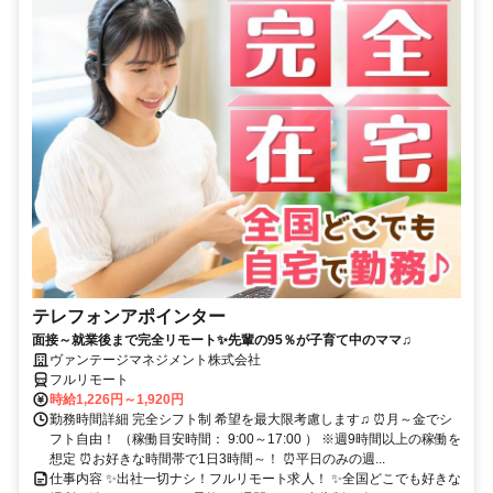
テレフォンアポインター
面接～就業後まで完全リモート✨先輩の95％が子育て中のママ♫
ヴァンテージマネジメント株式会社
フルリモート
時給1,226円～1,920円
勤務時間詳細 完全シフト制 希望を最大限考慮します♫ ⏰月～金でシ
フト自由！ （稼働目安時間： 9:00～17:00 ） ※週9時間以上の稼働を
想定 ⏰お好きな時間帯で1日3時間～！ ⏰平日のみの週...
仕事内容 ✨出社一切ナシ！フルリモート求人！ ✨全国どこでも好きな