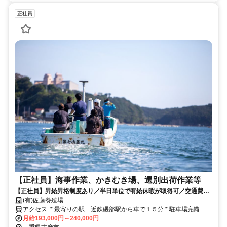
正社員
【正社員】海事作業、かきむき場、選別出荷作業等
【正社員】昇給昇格制度あり／半日単位で有給休暇が取得可／交通費支
給あり／働きやすい環境で２０〜５０代の幅広い年代の方たちが活躍し
(有)佐藤養殖場
ています。
アクセス: * 最寄りの駅 近鉄磯部駅から車で１５分 * 駐車場完備
月給193,000円～240,000円