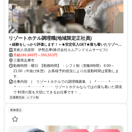
リゾートホテル調理職(地域限定正社員)
＜経験をしっかり評価します！＞★安定収入GET★落ち着いたリゾート
地★転勤なし★メニュー開発あり
里創人倶楽部 伊勢志摩(株式会社エムアンドエムサービス)
月給280,980円～350,553円
三重県志摩市
勤務時間・曜日: 【勤務時間】 ・シフト制（実働8時間） 6:00～
21:00（中抜け休憩） お客様予約状況により出退勤時間は変動しま
す。
仕事内容: ［ リゾートホテルでの調理職募集 ］ ＊･･････＊･･････
＊･･････＊･･････＊･････ リゾートホテルならではの落ち着いた環境
で 料理の質を大切にできるお仕事です！ ...
交通費支給
シフト制
業務委託