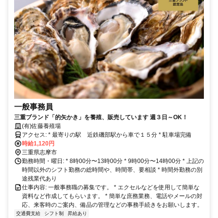
一般事務員
三重ブランド「的矢かき」を養殖、販売しています 週３日～OK！
(有)佐藤養殖場
アクセス: * 最寄りの駅 近鉄磯部駅から車で１５分 * 駐車場完備
時給1,120円
三重県志摩市
勤務時間・曜日: * 8時00分〜13時00分 * 9時00分〜14時00分 * 上記の
時間以外のシフト勤務の総時間や、時間帯、要相談 * 時間外勤務の別
途残業代あり
仕事内容: 一般事務職の募集です。 * エクセルなどを使用して簡単な
資料など作成してもらいます。 * 簡単な庶務業務、電話やメールの対
応、来客時のご案内、備品の管理などの事務手続きをお願いします。
交通費支給
シフト制
昇給あり