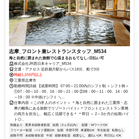
志摩_フロント兼レストランスタッフ_M534
海と自然に囲まれた旅館で心温まるおもてなし♪日払い可
株式会社JR西日本キャリア_M534
交通・アクセス 近鉄鵜方駅からバス18分、船で3分
時給1,350円以上
三重県志摩市
勤務時間詳細 【就業時間】 07:00～21:00内のシフト制 ＜シフト例＞
①07：00～10：00、16：00～21：00 ②08：00～11：00、14：00
～19：00 ※中抜けシフト ＼...
仕事内容 ＜この求人のポイント＞ ＊海と自然に囲まれた三重県・志
摩の離島にある旅館でリゾートバイト♪ ＊フロントとレストラン業務
の両方を担当し、幅広く活躍できる＊ ＊即日 ～ 2～3か月の短期バイ
ト◎...
制服あり
業界未経験者歓迎
短期（3ヵ月以内）
副業・WワークOK
フリーター歓迎
バイク通勤OK
短期
学歴不問
車通勤OK
学生歓迎
転勤なし
経験不問
未経験者歓迎
午前
経験者歓迎
残業なし
週払いOK
即日払いOK