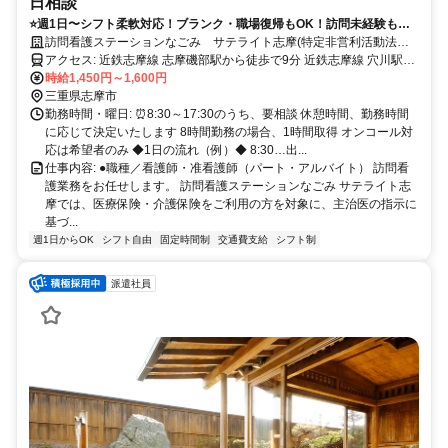
日相談
⭐️週1日〜シフト柔軟対応！ブランク・職場復帰もOK！訪問未経験も歓
迎！家庭と仕事の両立をサポートし、無理なく働ける環境です！
訪問看護ステーションなごみ サテライト志摩(特定非営利活動法人
なごみ)
アクセス: 近鉄志摩線 志摩磯部駅から徒歩で9分 近鉄志摩線 穴川駅か
時給1,450円～1,600円
ら徒歩で13分 車通勤可（無料駐車場あり）
三重県志摩市
勤務時間・曜日: ⏰8:30～17:30のうち、要相談 休憩時間、勤務時間
に応じて決定いたします 8時間勤務の場合、1時間取得 オンコール対
応は希望者のみ ◆1日の流れ（例）◆ 8:30…出...
仕事内容: ●職種／看護師・准看護師（パート・アルバイト） 訪問看
護業務をお任せします。 訪問看護ステーションなごみ サテライト志
摩では、医療保険・介護保険をご利用の方を対象に、主治医の指示に
基づ...
週1日からOK
シフト自由
固定時間制
交通費支給
シフト制
派遣社員