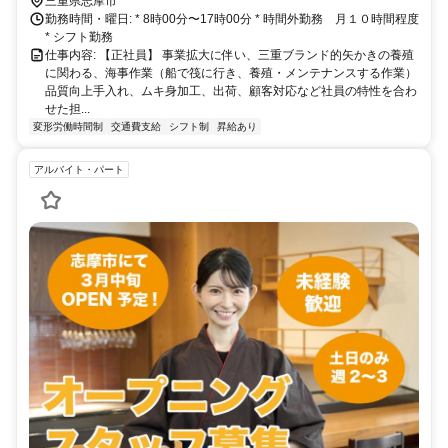
三重県志摩市
勤務時間・曜日: * 8時00分〜17時00分 * 時間外勤務 月１０時間程度
* シフト勤務
仕事内容: 【正社員】 事業拡大に伴い、三重ブランド的矢かきの養殖
に関わる、海事作業（船で筏に行き、養殖・メンテナンスする作業）
品質向上手入れ、ムキ身加工、出荷、顧客対応など社員の特性を合わ
せた担...
変形労働時間制
交通費支給
シフト制
昇給あり
アルバイト・パート