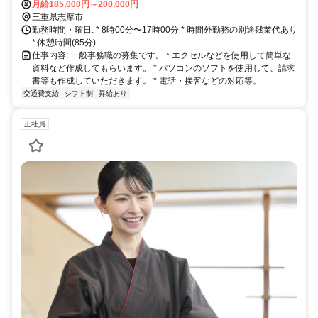
月給185,000円～200,000円
三重県志摩市
勤務時間・曜日: * 8時00分〜17時00分 * 時間外勤務の別途残業代あり
* 休憩時間(85分)
仕事内容: 一般事務職の募集です。 * エクセルなどを使用して簡単な
資料など作成してもらいます。 * パソコンのソフトを使用して、請求
書等も作成していただきます。 * 電話・接客などの対応等。
交通費支給
シフト制
昇給あり
正社員