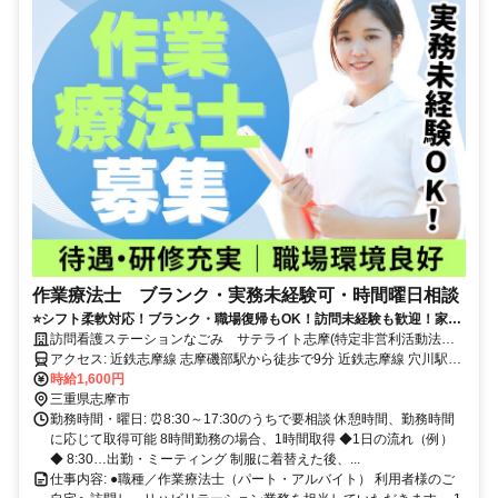
作業療法士 ブランク・実務未経験可・時間曜日相談
⭐️シフト柔軟対応！ブランク・職場復帰もOK！訪問未経験も歓迎！家庭
と仕事の両立をサポートし、無理なく働ける環境です！
訪問看護ステーションなごみ サテライト志摩(特定非営利活動法人
なごみ)
アクセス: 近鉄志摩線 志摩磯部駅から徒歩で9分 近鉄志摩線 穴川駅か
時給1,600円
ら徒歩で13分 車通勤可（無料駐車場あり）
三重県志摩市
勤務時間・曜日: ⏰8:30～17:30のうちで要相談 休憩時間、勤務時間
に応じて取得可能 8時間勤務の場合、1時間取得 ◆1日の流れ（例）
◆ 8:30…出勤・ミーティング 制服に着替えた後、...
仕事内容: ●職種／作業療法士（パート・アルバイト） 利用者様のご