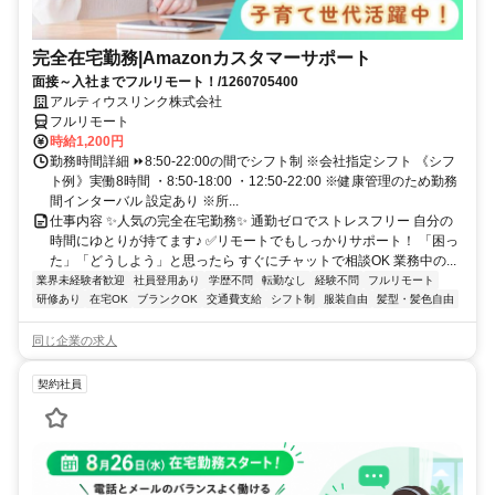
完全在宅勤務|Amazonカスタマーサポート
面接～入社までフルリモート！/1260705400
アルティウスリンク株式会社
フルリモート
時給1,200円
勤務時間詳細 ⏩8:50-22:00の間でシフト制 ※会社指定シフト 《シフ
ト例》実働8時間 ・8:50-18:00 ・12:50-22:00 ※健康管理のため勤務
間インターバル 設定あり ※所...
仕事内容 ✨人気の完全在宅勤務✨ 通勤ゼロでストレスフリー 自分の
時間にゆとりが持てます♪ ✅リモートでもしっかりサポート！ 「困っ
た」「どうしよう」と思ったら すぐにチャットで相談OK 業務中の...
業界未経験者歓迎
社員登用あり
学歴不問
転勤なし
経験不問
フルリモート
研修あり
在宅OK
ブランクOK
交通費支給
シフト制
服装自由
髪型・髪色自由
同じ企業の求人
契約社員