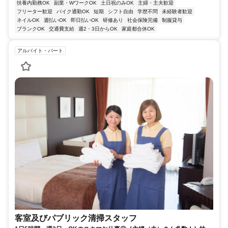
扶養内勤務OK
副業・WワークOK
土日祝のみOK
主婦・主夫歓迎
フリーター歓迎
バイク通勤OK
短期
シフト自由
学歴不問
未経験者歓迎
ネイルOK
週払いOK
即日払いOK
研修あり
社会保険完備
制服貸与
ブランクOK
交通費支給
週2・3日からOK
家庭都合休OK
アルバイト・パート
客室及びパブリック清掃スタッフ