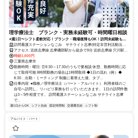
理学療法士 ブランク・実務未経験可・時間曜日相談
⭐️週1日〜シフト柔軟対応！ブランク・職場復帰もOK！訪問未経験も歓
迎！家庭と仕事の両立をサポートし、無理なく働ける環境です！
訪問看護ステーションなごみ サテライト志摩(特定非営利活動法人
なごみ)
アクセス: 近鉄志摩線 志摩磯部駅から徒歩で9分 近鉄志摩線 穴川駅か
時給1,600円
ら徒歩で13分 車通勤可（無料駐車場あり）
三重県志摩市
勤務時間・曜日: ⏰8:30～17:30のうちで要相談 休憩、勤務時間に応
じて取得可能 8時間勤務の場合は1時間取得 ◆1日の流れ（例）◆
8:30…出勤・ミーティング 制服に着替えた後、タブ...
仕事内容: ●職種／理学療法士（パート・アルバイト） 利用者様のご
自宅へ訪問し、リハビリ業務を行っていただきます。 1日の訪問件数
は3～5件程度です。 訪問看護ステーションなごみ サテライト志摩
で...
週1日からOK
シフト自由
固定時間制
交通費支給
シフト制
アルバイト・パート