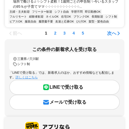
場所で働ける♫ ✨シフト柔軟！1週間ごとの申告制 ✨今いるスタッフ
の95％が子育てママ ༶ ༶ ༶ ༶ ༶ ༶ ༶ ༶ ༶ ༶ ༶ ༶...
主婦・主夫歓迎
フリーター歓迎
シフト自由
学歴不問
即日勤務OK
フルリモート
経験者歓迎
ネイルOK
在宅OK
ブランクOK
長期歓迎
シフト制
ピアスOK
服装自由
履歴書不要
友達と応募OK
ひげOK
髪型・髪色自由
前へ
次へ
1
2
3
4
5
この条件の新着求人を受け取る
三重県 / 穴川駅
シフト制
「LINEで受け取る」では、新着求人のほか、おすすめ情報なども配信しま
す。
詳しくはこちら
LINEで受け取る
メールで受け取る