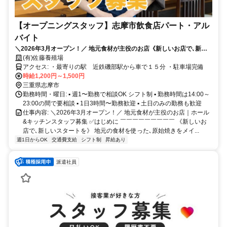
【オープニングスタッフ】志摩市飲食店パート・アル
バイト
＼2026年3月オープン！／ 地元食材が主役のお店《新しいお店で､新し
いスタートを》
(有)佐藤養殖場
アクセス: ・最寄りの駅 近鉄磯部駅から車で１５分 ・駐車場完備
時給1,200円～1,500円
三重県志摩市
勤務時間・曜日: ▪ 週1〜勤務で相談OK シフト制 ▪ 勤務時間は14:00～
23:00の間で要相談 ▪ 1日3時間〜勤務歓迎 ▪ 土日のみの勤務も歓迎
仕事内容: ＼2026年3月オープン！／ 地元食材が主役のお店｜ホール
&キッチンスタッフ募集 ✅はじめに ￣￣￣￣￣￣￣￣￣ 《新しいお
店で､新しいスタートを》 地元の食材を使った､原始焼きをメイ...
週1日からOK
交通費支給
シフト制
昇給あり
派遣社員