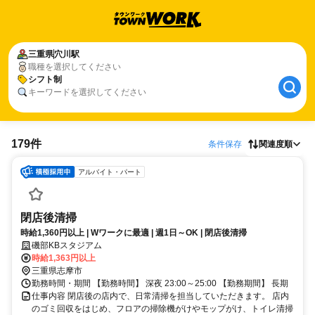
三重県
穴川駅
職種を選択してください
シフト制
キーワードを選択してください
179件
条件保存
関連度順
アルバイト・パート
閉店後清掃
時給1,360円以上 | Wワークに最適 | 週1日～OK | 閉店後清掃
磯部KBスタジアム
時給1,363円以上
三重県志摩市
勤務時間・期間 【勤務時間】 深夜 23:00～25:00 【勤務期間】 長期
仕事内容 閉店後の店内で、日常清掃を担当していただきます。 店内
のゴミ回収をはじめ、フロアの掃除機がけやモップがけ、トイレ清掃