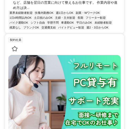
など、店舗を翌日の営業に向けて整えるお仕事です。 作業内容や進
め方は決...
業界未経験者歓迎
扶養内勤務OK
週1日からOK
副業・WワークOK
1日4時間以内OK
土日祝のみOK
主婦・主夫歓迎
長期
フリーター歓迎
バイク通勤OK
シフト自由
学歴不問
車通勤OK
平日のみOK
未経験者歓迎
残業なし
ブランクOK
交通費支給
バイトデビュー歓迎
週2・3日からOK
契約社員