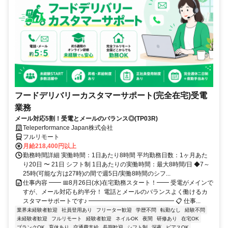
フードデリバリーカスタマーサポート(完全在宅)受電
業務
メール対応5割！受電とメールのバランス◎(TP03R)
Teleperformance Japan株式会社
フルリモート
月給218,400円以上
勤務時間詳細 実働時間：1日あたり8時間 平均勤務日数：1ヶ月あた
り20日 〜 21日 シフト制 1日あたりの実働時間：最大8時間/日 ◆7～
25時(可能な方は27時)の間で週5日/実働8時間のシフ...
仕事内容 ━━ 📅8月26日(水)在宅勤務スタート！━━ 受電がメインで
すが、メール対応も約半分！ 電話とメールのバランスよく働けるカ
スタマーサポートです♪ ━━━━━━━━━━━━━━ 📋 仕事...
業界未経験者歓迎
社員登用あり
フリーター歓迎
学歴不問
転勤なし
経験不問
未経験者歓迎
フルリモート
経験者歓迎
ネイルOK
夜間
研修あり
在宅OK
ブランクOK
育休あり
交通費支給
長期歓迎
シフト制
深夜
ピアスOK