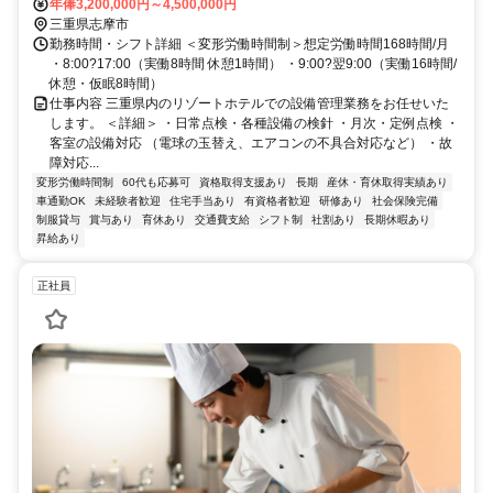
駅」からバス約15分 ※車通勤可/車通勤推奨
年俸3,200,000円～4,500,000円
三重県志摩市
勤務時間・シフト詳細 ＜変形労働時間制＞想定労働時間168時間/月
・8:00?17:00（実働8時間 休憩1時間） ・9:00?翌9:00（実働16時間/
休憩・仮眠8時間）
仕事内容 三重県内のリゾートホテルでの設備管理業務をお任せいた
します。 ＜詳細＞ ・日常点検・各種設備の検針 ・月次・定例点検 ・
客室の設備対応 （電球の玉替え、エアコンの不具合対応など） ・故
障対応...
変形労働時間制
60代も応募可
資格取得支援あり
長期
産休・育休取得実績あり
車通勤OK
未経験者歓迎
住宅手当あり
有資格者歓迎
研修あり
社会保険完備
制服貸与
賞与あり
育休あり
交通費支給
シフト制
社割あり
長期休暇あり
昇給あり
正社員