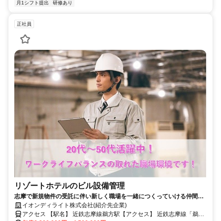
月1シフト提出
研修あり
正社員
リゾートホテルのビル設備管理
志摩で新規物件の受託に伴い新しく職場を一緒につくっていける仲間を
探しています/イオングループ企業で安定就業/正社員で転勤なしも可/残
イオンディライト株式会社(紹介先企業)
業少なめ/福利厚生充実/研修制度充実/資格手当あり_設備管理
アクセス 【駅名】 近鉄志摩線鵜方駅【アクセス】 近鉄志摩線「鵜方