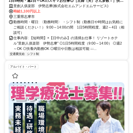
1日5時間・週2日～OKのスキマお仕事◎［主婦（夫）さん多数！］扶養
内OK／曜日・日数相談OK
里創人俱楽部 伊勢志摩(株式会社エムアンドエムサービス)
時給1,100円以上
三重県志摩市
勤務時間・曜日: 〈勤務時間〉 ・シフト制（勤務日や時間はお気軽に
ご相談ください！） 9:00～14:00の間 1日5時間程度、週2～4日（相
談可）
仕事内容: 【短時間】×【日中のみ】の清掃お仕事！ リゾートホテ
ル”里創人俱楽部 伊勢志摩” ◎1日5時間程度（9:00～14:00） ◎週2
～OK ◎扶養内勤務OK ◎曜日や日数は相談可能 ↓↓...
交通費支給
シフト制
アルバイト・パート