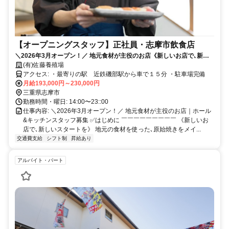
【オープニングスタッフ】正社員・志摩市飲食店
＼2026年3月オープン！／ 地元食材が主役のお店《新しいお店で､新し
いスタートを》
(有)佐藤養殖場
アクセス: ・最寄りの駅 近鉄磯部駅から車で１５分 ・駐車場完備
月給193,000円～230,000円
三重県志摩市
勤務時間・曜日: 14:00〜23::00
仕事内容: ＼2026年3月オープン！／ 地元食材が主役のお店｜ホール
&キッチンスタッフ募集 ✅はじめに ￣￣￣￣￣￣￣￣￣ 《新しいお
店で､新しいスタートを》 地元の食材を使った､原始焼きをメイ...
交通費支給
シフト制
昇給あり
アルバイト・パート