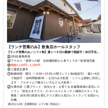
【ランチ営業のみ】飲食店ホールスタッフ
【ランチ営業のみ／シフト制】週１〜６日の勤務で相談可！休日手当や
子育て支援制度があるので、２０〜５０代の幅広い年代の方たちが活躍
(有)佐藤養殖場
しています。
アクセス: * 最寄りの駅 近鉄磯部駅から車で１５分 * 駐車場完備
時給1,120円～1,300円
三重県志摩市
勤務時間・曜日: ◇ 9:00〜15:00 の間でシフト制(相談可) ・週1〜6日
で相談可 ・短時間勤務OK ・土日のみ大歓迎 ・シフトは柔軟に対応し
ます ・フルタイムで働きたい方なども大歓迎！ ・...
仕事内容: 三重ブランド「的矢かき」を育てる 佐藤養殖場の直営レス
トラン『的矢かきテラス』の ホールスとキッチン補助のスタッフを
募集！ 的矢湾の絶景を望むテラス席が人気のレストランで 全国から
牡蠣...
週1日からOK
交通費支給
シフト制
昇給あり