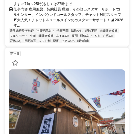
ます ✅7時～25時(もしくは27時まで...
仕事内容 雇用形態：契約社員 職種：その他カスタマーサポート/コー
ルセンター、インバウンドコールスタッフ、チャット対応スタッフ
◤大人気！チャット＆メールメインのカスタマーサポート！◢ 2026
年...
業界未経験者歓迎
社員登用あり
学歴不問
転勤なし
経験不問
未経験者歓迎
フルリモート
午前
経験者歓迎
ネイルOK
夜間
研修あり
夕方
在宅OK
育休あり
長期歓迎
シフト制
深夜
ピアスOK
服装自由
正社員