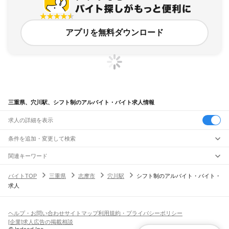
アプリを無料ダウンロード
三重県、穴川駅、シフト制のアルバイト・バイト求人情報
求人の詳細を表示
条件を追加・変更して検索
市区町村を追加・変更
関連キーワード
完全在宅ワーク 全国
シール貼り 在宅
現在地周辺
ガチャガチャ
犬カフェ
三重県
駅を追加・変更
バイトTOP
三重県
志摩市
穴川駅
シフト制のアルバイト・バイト・
三重県
すべて
求人
津市
四日市市
伊勢市
松阪市
桑名市
鈴鹿市
名張市
尾鷲市
亀山市
鳥羽市
熊野市
職種を追加・変更
JR関西本線(名古屋～亀山)
いなべ市
志摩市
伊賀市
桑名郡
員弁郡
三重郡
多気郡
度会郡
北牟婁郡
南牟婁郡
長島駅
桑名駅
朝日駅
富田駅
富田浜駅
四日市駅
南四日市駅
河原田駅
河曲駅
加佐登駅
飲食・フードサービス
特徴を追加・変更
井田川駅
亀山駅
飲食・フードサービス
すべて
ヘルプ・お問い合わせ
サイトマップ
利用規約・プライバシーポリシー
ホールスタッフ
キッチンスタッフ
皿洗い・洗い場
精肉・鮮魚加工
給食調理
人気
[企業]求人広告の掲載相談
JR関西本線(亀山～加茂)
雇用形態を追加・変更
パン屋（ベーカリー）
フードカウンター販売員
バー（BAR）・バーテンダー