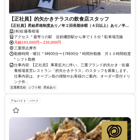
【正社員】的矢かきテラスの飲食店スタッフ
【正社員】昇給昇格制度あり／年２回長期休暇（４日以上）あり／半日
単位で有給休暇が取得可／交通費支給あり／食事補助あり／働きやすい
(有)佐藤養殖場
環境で２０〜５０代の幅広い年代の方たちが活躍しています。
アクセス: * 最寄りの駅 近鉄磯部駅から車で１５分 * 駐車場完備
月給193,000円～230,000円
三重県志摩市
勤務時間・曜日: * 8時00分〜17時00分 * 時間外勤務 月１０時間程度
* シフト勤務
仕事内容: 【正社員】 事業拡大に伴い、三重ブランド的矢かき・佐藤
養殖場直営レストラン「的矢かきテラス」のスタッフを募集します。
仕事内容は、オープン前の掃除やお客様のご案内、オーダー受付ドリ
ンク作...
交通費支給
シフト制
昇給あり
アルバイト・パート