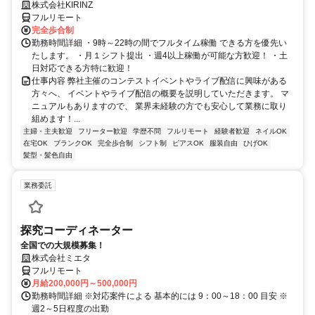
株式会社KIRINZ
フルリモート
完全歩合制
勤務時間詳細 ・9時～22時の間でフルタイム稼働 できる方を優先い
たします。 ・月１シフト提出 ・週4以上稼働が可能な方歓迎！ ・土
日対応できる方特に歓迎！
仕事内容 弊社主催のコンテストイベントやライブ配信に興味がある
方々へ、 イベントやライブ配信の概要を説明していただきます。 マ
ニュアルもありますので、 業界未経験の方でも安心して業務に取り
組めます！...
主婦・主夫歓迎
フリーター歓迎
学歴不問
フルリモート
経験者歓迎
ネイルOK
在宅OK
ブランクOK
完全歩合制
シフト制
ピアスOK
服装自由
ひげOK
髪型・髪色自由
業務委託
探究コーディネーター
全国での大規模募集！
株式会社ミエタ
フルリモート
月給200,000円～500,000円
勤務時間詳細 ※対応案件による 基本的には 9：00～18：00 目安 ※
週2～5日程度の出勤