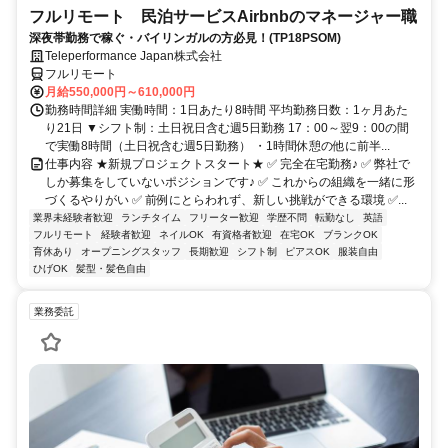
フルリモート 民泊サービスAirbnbのマネージャー職
深夜帯勤務で稼ぐ・バイリンガルの方必見！(TP18PSOM)
Teleperformance Japan株式会社
フルリモート
月給550,000円～610,000円
勤務時間詳細 実働時間：1日あたり8時間 平均勤務日数：1ヶ月あた
り21日 ▼シフト制：土日祝日含む週5日勤務 17：00～翌9：00の間
で実働8時間（土日祝含む週5日勤務） ・1時間休憩の他に前半...
仕事内容 ★新規プロジェクトスタート★ ✅ 完全在宅勤務♪ ✅ 弊社で
しか募集をしていないポジションです♪ ✅ これからの組織を一緒に形
づくるやりがい ✅ 前例にとらわれず、新しい挑戦ができる環境 ✅...
業界未経験者歓迎
ランチタイム
フリーター歓迎
学歴不問
転勤なし
英語
フルリモート
経験者歓迎
ネイルOK
有資格者歓迎
在宅OK
ブランクOK
育休あり
オープニングスタッフ
長期歓迎
シフト制
ピアスOK
服装自由
ひげOK
髪型・髪色自由
業務委託