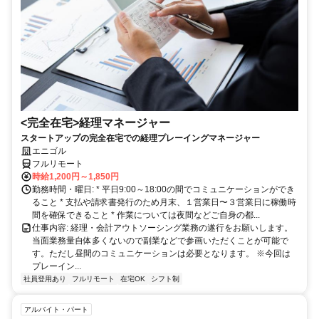
<完全在宅>経理マネージャー
スタートアップの完全在宅での経理プレーイングマネージャー
エニゴル
フルリモート
時給1,200円～1,850円
勤務時間・曜日: * 平日9:00～18:00の間でコミュニケーションができ
ること * 支払や請求書発行のため月末、１営業日〜３営業日に稼働時
間を確保できること * 作業については夜間などご自身の都...
仕事内容: 経理・会計アウトソーシング業務の遂行をお願いします。
当面業務量自体多くないので副業などで参画いただくことが可能で
す。ただし昼間のコミュニケーションは必要となります。 ※今回は
プレーイン...
社員登用あり
フルリモート
在宅OK
シフト制
アルバイト・パート