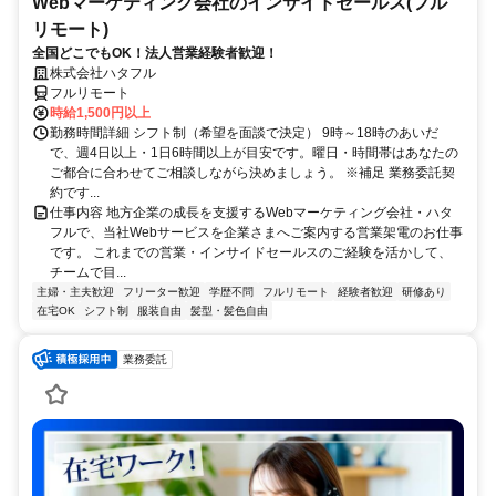
Webマーケティング会社のインサイドセールス(フル
リモート)
全国どこでもOK！法人営業経験者歓迎！
株式会社ハタフル
フルリモート
時給1,500円以上
勤務時間詳細 シフト制（希望を面談で決定） 9時～18時のあいだ
で、週4日以上・1日6時間以上が目安です。曜日・時間帯はあなたの
ご都合に合わせてご相談しながら決めましょう。 ※補足 業務委託契
約です...
仕事内容 地方企業の成長を支援するWebマーケティング会社・ハタ
フルで、当社Webサービスを企業さまへご案内する営業架電のお仕事
です。 これまでの営業・インサイドセールスのご経験を活かして、
チームで目...
主婦・主夫歓迎
フリーター歓迎
学歴不問
フルリモート
経験者歓迎
研修あり
在宅OK
シフト制
服装自由
髪型・髪色自由
業務委託