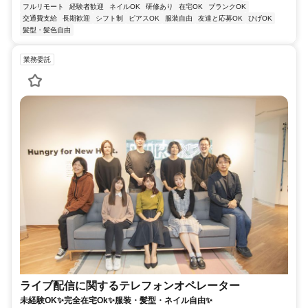
フルリモート
経験者歓迎
ネイルOK
研修あり
在宅OK
ブランクOK
交通費支給
長期歓迎
シフト制
ピアスOK
服装自由
友達と応募OK
ひげOK
髪型・髪色自由
業務委託
ライブ配信に関するテレフォンオペレーター
未経験OK✨完全在宅Ok✨服装・髪型・ネイル自由✨