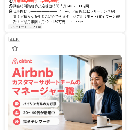
月給400,000円～1,200,000円
勤務時間詳細 ⏰想定稼働時間 └月140～180時間
仕事内容 ╭──────────･⭐･･─╮ ✅業務委託(フリーランス)募
集！ ✅様々な案件をご紹介できます！ ✅フルリモート(在宅ワーク)勤
務！ ✅想定報酬：月40～120万円！ ╰─･･⭐･─...
フルリモート
シフト制
正社員