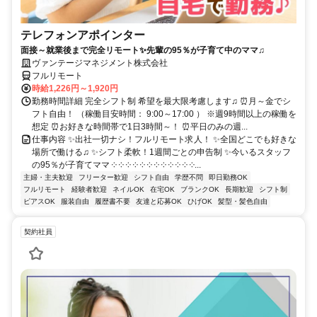
テレフォンアポインター
面接～就業後まで完全リモート✨先輩の95％が子育て中のママ♫
ヴァンテージマネジメント株式会社
フルリモート
時給1,226円～1,920円
勤務時間詳細 完全シフト制 希望を最大限考慮します♫ ⏰月～金でシ
フト自由！ （稼働目安時間： 9:00～17:00 ） ※週9時間以上の稼働を
想定 ⏰お好きな時間帯で1日3時間～！ ⏰平日のみの週...
仕事内容 ✨出社一切ナシ！フルリモート求人！ ✨全国どこでも好きな
場所で働ける♫ ✨シフト柔軟！1週間ごとの申告制 ✨今いるスタッフ
の95％が子育てママ ༶ ༶ ༶ ༶ ༶ ༶ ༶ ༶ ༶ ༶ ༶ ༶...
主婦・主夫歓迎
フリーター歓迎
シフト自由
学歴不問
即日勤務OK
フルリモート
経験者歓迎
ネイルOK
在宅OK
ブランクOK
長期歓迎
シフト制
ピアスOK
服装自由
履歴書不要
友達と応募OK
ひげOK
髪型・髪色自由
契約社員