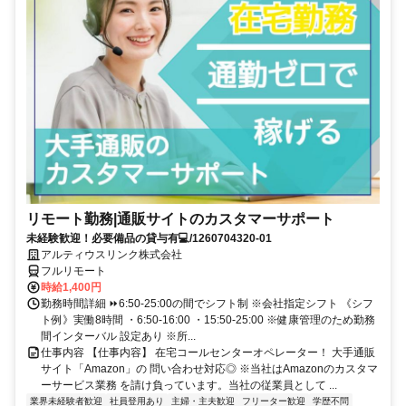
リモート勤務|通販サイトのカスタマーサポート
未経験歓迎！必要備品の貸与有💻/1260704320-01
アルティウスリンク株式会社
フルリモート
時給1,400円
勤務時間詳細 ⏩6:50-25:00の間でシフト制 ※会社指定シフト 《シフ
ト例》実働8時間 ・6:50-16:00 ・15:50-25:00 ※健康管理のため勤務
間インターバル 設定あり ※所...
仕事内容 【仕事内容】 在宅コールセンターオペレーター！ 大手通販
サイト「Amazon」の 問い合わせ対応◎ ※当社はAmazonのカスタマ
ーサービス業務 を請け負っています。当社の従業員として ...
業界未経験者歓迎
社員登用あり
主婦・主夫歓迎
フリーター歓迎
学歴不問