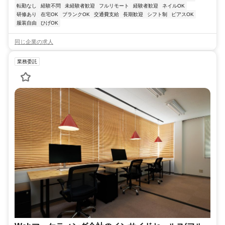
転勤なし
経験不問
未経験者歓迎
フルリモート
経験者歓迎
ネイルOK
研修あり
在宅OK
ブランクOK
交通費支給
長期歓迎
シフト制
ピアスOK
服装自由
ひげOK
同じ企業の求人
業務委託