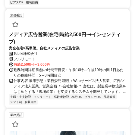
ピアスOK
服装自由
業務委託
メディア広告営業(在宅|時給2,500円~+インセンティ
ブ)
完全在宅×高単価。自社メディアの広告営業
Tebiki株式会社
フルリモート
時給2,500円～3,000円
勤務時間詳細 勤務の時間帯目安：午前10時～午後19時の間 1日あた
りの稼働時間：5～8時間目安
仕事内容 雇用形態：業務委託 職種：Webサービス法人営業、広告/メ
ディア法人営業、営業企画 ＊-会社情報-＊ 当社は、製造業や物流業を
はじめとする「現場産業」を支援するシステムを開発しています。 ...
主婦・主夫歓迎
フルリモート
経験者歓迎
在宅OK
ブランクOK
長期歓迎
シフト制
服装自由
業務委託