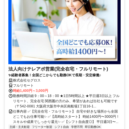
法人向けテレアポ営業(完全在宅・フルリモート)
✨経験者募集！全国どこからでも勤務OKで長期・安定稼働♪
株式会社セグロス
フルリモート
時給1,400円～3,000円
勤務時間詳細 9：00～18：00 ★1日5時間以上 ★平日週3日以上 フル
リモート、完全在宅 関西圏の方のみ、希望があれば出社も可能です
（〒542-0081 大阪府大阪市中央区南船場1丁目16-1...
仕事内容 ✅【完全在宅・フルリモート】 自宅や好きな場所から全国
どこでもお仕事可能✨ ✅【高時給スタート】 時給1400円〜3000円！
スキルや成果でしっかり還元✨ ✅【シフト自由度◎】 平日週3日〜...
主婦・主夫歓迎
フリーター歓迎
シフト自由
学歴不問
即日勤務OK