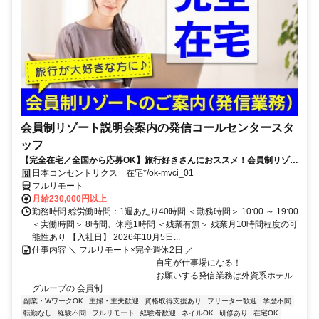
会員制リゾート説明会案内の発信コールセンタースタ
ッフ
【完全在宅／全国から応募OK】旅行好きさんにおススメ！会員制リゾー
トのご案内×テレワーク・リモートワーク◎月収34万円以上も可能！
日本コンセントリクス 在宅*/ok-mvci_01
フルリモート
月給230,000円以上
勤務時間 総労働時間：1週あたり40時間 ＜勤務時間＞ 10:00 ～ 19:00
＜実働時間＞ 8時間、休憩1時間 ＜残業有無＞ 残業月10時間程度の可
能性あり 【入社日】 2026年10月5日...
仕事内容 ＼ フルリモート×完全週休2日 ／
─────────────────── 自宅が仕事場になる！
─────────────────── お願いする発信業務は外資系ホテル
グループの 会員制...
副業・WワークOK
主婦・主夫歓迎
資格取得支援あり
フリーター歓迎
学歴不問
転勤なし
経験不問
フルリモート
経験者歓迎
ネイルOK
研修あり
在宅OK