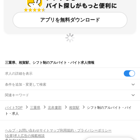
アプリを無料ダウンロード
三重県、相賀駅、シフト制のアルバイト・バイト求人情報
求人の詳細を表示
条件を追加・変更して検索
市区町村を追加・変更
関連キーワード
完全在宅ワーク 全国
シール貼り 在宅
現在地周辺
ガチャガチャ
犬カフェ
三重県
駅を追加・変更
バイトTOP
三重県
北牟婁郡
相賀駅
シフト制のアルバイト・バイ
三重県
すべて
ト・求人
津市
四日市市
伊勢市
松阪市
桑名市
鈴鹿市
名張市
尾鷲市
亀山市
鳥羽市
熊野市
職種を追加・変更
JR関西本線(名古屋～亀山)
いなべ市
志摩市
伊賀市
桑名郡
員弁郡
三重郡
多気郡
度会郡
北牟婁郡
南牟婁郡
長島駅
桑名駅
朝日駅
富田駅
富田浜駅
四日市駅
南四日市駅
河原田駅
河曲駅
加佐登駅
飲食・フードサービス
特徴を追加・変更
井田川駅
亀山駅
飲食・フードサービス
すべて
ヘルプ・お問い合わせ
サイトマップ
利用規約・プライバシーポリシー
ホールスタッフ
キッチンスタッフ
皿洗い・洗い場
精肉・鮮魚加工
給食調理
人気
[企業]求人広告の掲載相談
JR関西本線(亀山～加茂)
雇用形態を追加・変更
パン屋（ベーカリー）
フードカウンター販売員
バー（BAR）・バーテンダー