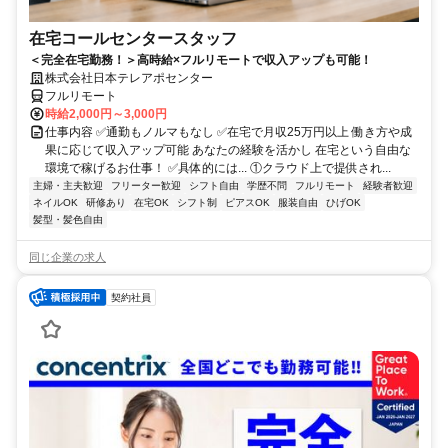
在宅コールセンタースタッフ
＜完全在宅勤務！＞高時給×フルリモートで収入アップも可能！
株式会社日本テレアポセンター
フルリモート
時給2,000円～3,000円
仕事内容 ✅通勤もノルマもなし ✅在宅で月収25万円以上 働き方や成
果に応じて収入アップ可能 あなたの経験を活かし 在宅という自由な
環境で稼げるお仕事！ ✅具体的には... ①クラウド上で提供され...
主婦・主夫歓迎
フリーター歓迎
シフト自由
学歴不問
フルリモート
経験者歓迎
ネイルOK
研修あり
在宅OK
シフト制
ピアスOK
服装自由
ひげOK
髪型・髪色自由
同じ企業の求人
契約社員