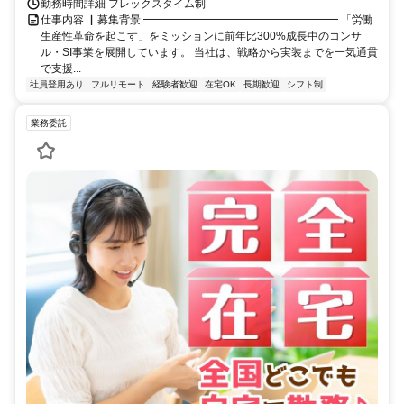
勤務時間詳細 フレックスタイム制
仕事内容 ▏募集背景 ━━━━━━━━━━━━━━━━━━ 「労働
生産性革命を起こす」をミッションに前年比300%成長中のコンサ
ル・SI事業を展開しています。 当社は、戦略から実装までを一気通貫
で支援...
社員登用あり
フルリモート
経験者歓迎
在宅OK
長期歓迎
シフト制
業務委託