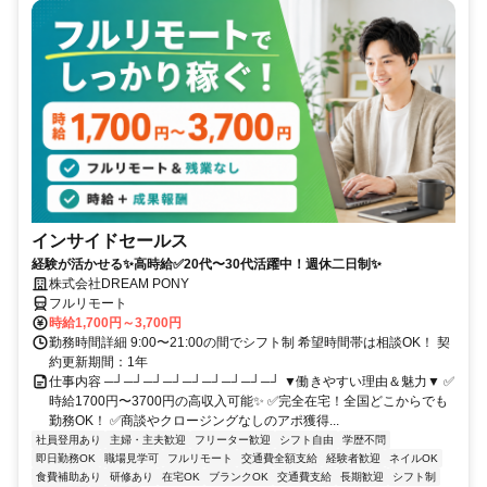
インサイドセールス
経験が活かせる✨高時給✅20代〜30代活躍中！週休二日制✨
株式会社DREAM PONY
フルリモート
時給1,700円～3,700円
勤務時間詳細 9:00〜21:00の間でシフト制 希望時間帯は相談OK！ 契
約更新期間：1年
仕事内容 ─┘─┘─┘─┘─┘─┘─┘─┘─┘ ▼働きやすい理由＆魅力▼ ✅
時給1700円〜3700円の高収入可能✨ ✅完全在宅！全国どこからでも
勤務OK！ ✅商談やクロージングなしのアポ獲得...
社員登用あり
主婦・主夫歓迎
フリーター歓迎
シフト自由
学歴不問
即日勤務OK
職場見学可
フルリモート
交通費全額支給
経験者歓迎
ネイルOK
食費補助あり
研修あり
在宅OK
ブランクOK
交通費支給
長期歓迎
シフト制