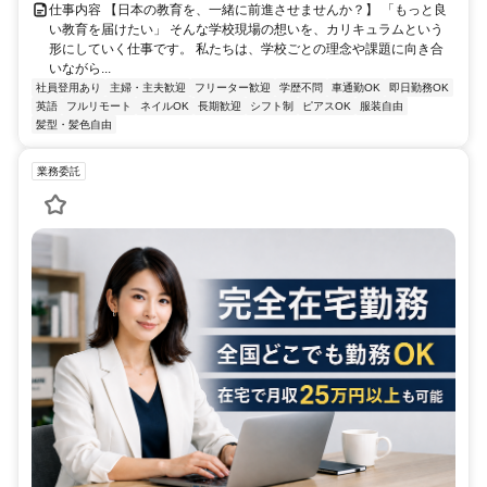
仕事内容 【日本の教育を、一緒に前進させませんか？】 「もっと良
い教育を届けたい」 そんな学校現場の想いを、カリキュラムという
形にしていく仕事です。 私たちは、学校ごとの理念や課題に向き合
いながら...
社員登用あり
主婦・主夫歓迎
フリーター歓迎
学歴不問
車通勤OK
即日勤務OK
英語
フルリモート
ネイルOK
長期歓迎
シフト制
ピアスOK
服装自由
髪型・髪色自由
業務委託