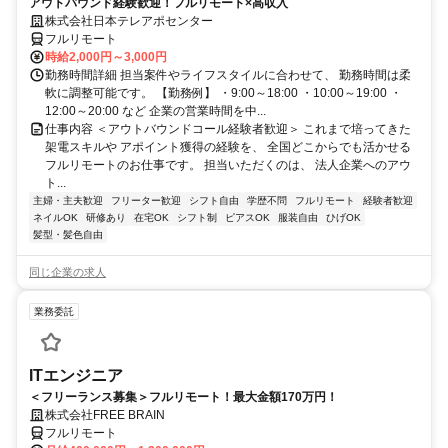
アウトバウンド経験歓迎！フルリモート×高収入
株式会社日本テレアポセンター
フルリモート
時給2,000円～3,000円
勤務時間詳細 担当案件やライフスタイルに合わせて、 勤務時間は柔
軟に調整可能です。 【勤務例】 ・9:00～18:00 ・10:00～19:00 ・
12:00～20:00 など 企業の営業時間を中...
仕事内容 ＜アウトバウンドコール経験者歓迎＞ これまで培ってきた
架電スキルや アポイント獲得の経験を、 全国どこからでも活かせる
フルリモートのお仕事です。 担当いただくのは、 法人企業へのアウ
ト...
主婦・主夫歓迎
フリーター歓迎
シフト自由
学歴不問
フルリモート
経験者歓迎
ネイルOK
研修あり
在宅OK
シフト制
ピアスOK
服装自由
ひげOK
髪型・髪色自由
同じ企業の求人
業務委託
ITエンジニア
＜フリーランス募集＞フルリモート！最大金額170万円！
株式会社FREE BRAIN
フルリモート