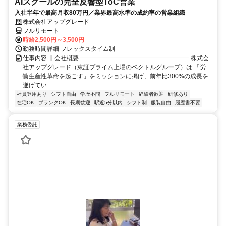
AIスクールの完全反響型ToC営業
入社半年で最高月収80万円／業界最高水準の成約率の営業組織
株式会社アップグレード
フルリモート
時給2,500円～3,500円
勤務時間詳細 フレックスタイム制
仕事内容 ▏会社概要 ━━━━━━━━━━━━━━━━━━ 株式会
社アップグレード（東証プライム上場のベクトルグループ）は 「労
働生産性革命を起こす」をミッションに掲げ、前年比300%の成長を
遂げてい...
社員登用あり
シフト自由
学歴不問
フルリモート
経験者歓迎
研修あり
在宅OK
ブランクOK
長期歓迎
駅近5分以内
シフト制
服装自由
履歴書不要
業務委託