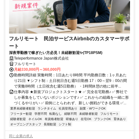
フルリモート 民泊サービスAirbnbのカスタマーサポ
ート
深夜帯勤務で稼ぎたい方必見！未経験歓迎✨(TP18PSM)
Teleperformance Japan株式会社
フルリモート
月給330,000円～360,000円
勤務時間詳細 実働時間：1日あたり8時間 平均勤務日数：1ヶ月あた
り21日 ▼シフト制：土日祝日含む週5日勤務 17：00～翌9：00の間
で実働8時間（土日祝含む週5日勤務） ・1時間休憩の他に前半...
仕事内容 ★新規プロジェクトスタート★ ✅ 完全在宅勤務♪ ✅ 弊社で
しか募集をしていないポジションです♪ ✅ これからの組織を一緒に形
づくるやりがい ✅ 前例にとらわれず、新しい挑戦ができる環境 ✅...
業界未経験者歓迎
ランチタイム
社員登用あり
副業・WワークOK
フリーター歓迎
学歴不問
転勤なし
経験不問
未経験者歓迎
フルリモート
経験者歓迎
ネイルOK
有資格者歓迎
研修あり
在宅OK
ブランクOK
育休あり
オープニングスタッフ
長期歓迎
シフト制
同じ企業の求人