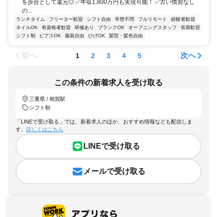
を歩合として還元◎ ✅年収1,800万円も実現可能！ ✅古い慣習なし
の...
ランチタイム
フリーター歓迎
シフト自由
学歴不問
フルリモート
経験者歓迎
ネイルOK
有資格者歓迎
研修あり
ブランクOK
オープニングスタッフ
長期歓迎
シフト制
ピアスOK
服装自由
ひげOK
髪型・髪色自由
前へ
次へ
1
2
3
4
5
この条件の新着求人を受け取る
三重県 / 相賀駅
シフト制
「LINEで受け取る」では、新着求人のほか、おすすめ情報なども配信しま
す。
詳しくはこちら
LINEで受け取る
メールで受け取る