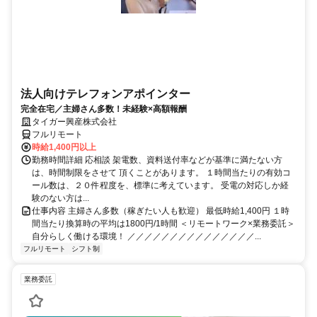
法人向けテレフォンアポインター
完全在宅／主婦さん多数！未経験×高額報酬
タイガー興産株式会社
フルリモート
時給1,400円以上
勤務時間詳細 応相談 架電数、資料送付率などが基準に満たない方
は、時間制限をさせて 頂くことがあります。 １時間当たりの有効コ
ール数は、２０件程度を、標準に考えています。 受電の対応しか経
験のない方は...
仕事内容 主婦さん多数（稼ぎたい人も歓迎） 最低時給1,400円 １時
間当たり換算時の平均は1800円/1時間 ＜リモートワーク×業務委託＞
自分らしく働ける環境！ ／／／／／／／／／／／／／／／...
フルリモート
シフト制
業務委託