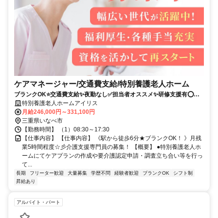
ケアマネージャー/交通費支給/特別養護老人ホーム
ブランクOK⭐️交通費支給✨夜勤なし✅️担当者オススメ✨研修支援有⭕️車
通勤ＯＫ✨駅チカ
特別養護老人ホームアイリス
月給246,000円～331,100円
三重県いなべ市
【勤務時間】 （1）08:30～17:30
【仕事内容】 【仕事内容】 《駅から徒歩6分★ブランクOK！ 》月残
業5時間程度☆彡介護支援専門員の募集！ 【概要】 ●特別養護老人ホ
ームにてケアプランの作成や要介護認定申請・調査立ち合い等を行っ
て...
長期
フリーター歓迎
大量募集
学歴不問
経験者歓迎
ブランクOK
シフト制
昇給あり
アルバイト・パート