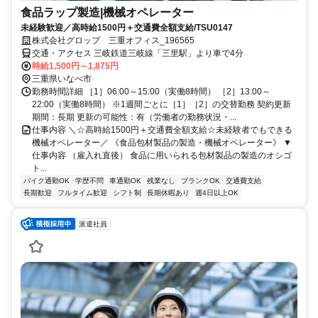
食品ラップ製造|機械オペレーター
未経験歓迎／高時給1500円＋交通費全額支給/TSU0147
株式会社グロップ 三重オフィス_196565
交通・アクセス 三岐鉄道三岐線「三里駅」より車で4分
時給1,500円～1,875円
三重県いなべ市
勤務時間詳細 ［1］06:00～15:00（実働8時間） ［2］13:00～
22:00（実働8時間） ※1週間ごとに［1］［2］の交替勤務 契約更新
期間：長期 更新の可能性：有（労働者の勤務状況・...
仕事内容 ＼☆高時給1500円＋交通費全額支給☆未経験者でもできる
機械オペレーター／ 《食品包材製品の製造・機械オペレーター》 ▼
仕事内容 （雇入れ直後） 食品に用いられる包材製品の製造のオシゴ
ト...
バイク通勤OK
学歴不問
車通勤OK
残業なし
ブランクOK
交通費支給
長期歓迎
フルタイム歓迎
シフト制
長期休暇あり
週4日以上OK
派遣社員