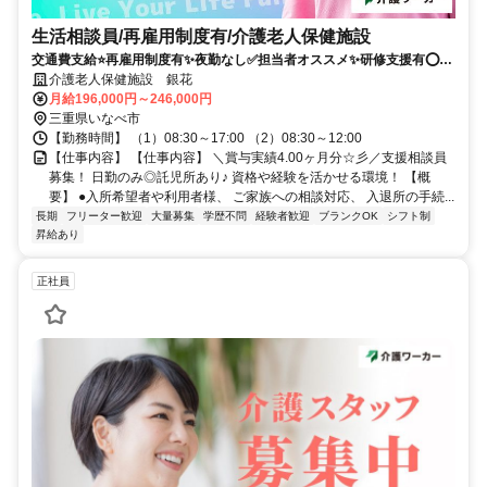
生活相談員/再雇用制度有/介護老人保健施設
交通費支給⭐️再雇用制度有✨夜勤なし✅️担当者オススメ✨研修支援有⭕️経
験者優遇✨車通勤ＯＫ
介護老人保健施設 銀花
月給196,000円～246,000円
三重県いなべ市
【勤務時間】 （1）08:30～17:00 （2）08:30～12:00
【仕事内容】 【仕事内容】 ＼賞与実績4.00ヶ月分☆彡／支援相談員
募集！ 日勤のみ◎託児所あり♪ 資格や経験を活かせる環境！ 【概
要】 ●入所希望者や利用者様、 ご家族への相談対応、 入退所の手続...
長期
フリーター歓迎
大量募集
学歴不問
経験者歓迎
ブランクOK
シフト制
昇給あり
正社員