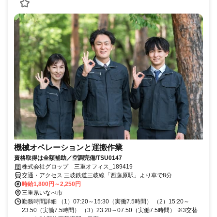
機械オペレーションと運搬作業
資格取得は全額補助／空調完備/TSU0147
株式会社グロップ 三重オフィス_189419
交通・アクセス 三岐鉄道三岐線「西藤原駅」より車で8分
時給1,800円～2,250円
三重県いなべ市
勤務時間詳細 （1）07:20～15:30（実働7.5時間） （2）15:20～
23:50（実働7.5時間） （3）23:20～07:50（実働7.5時間） ※3交替