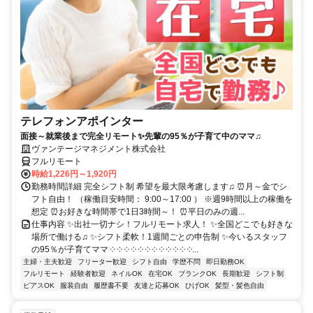
テレフォンアポインター
面接～就業後まで完全リモート✨先輩の95％が子育て中のママ♫
ヴァンテージマネジメント株式会社
フルリモート
時給1,226円～1,920円
勤務時間詳細 完全シフト制 希望を最大限考慮します♫ ⏰月～金でシ
フト自由！ （稼働目安時間： 9:00～17:00 ） ※週9時間以上の稼働を
想定 ⏰お好きな時間帯で1日3時間～！ ⏰平日のみの週...
仕事内容 ✨出社一切ナシ！フルリモート求人！ ✨全国どこでも好きな
場所で働ける♫ ✨シフト柔軟！1週間ごとの申告制 ✨今いるスタッフ
の95％が子育てママ ༶ ༶ ༶ ༶ ༶ ༶ ༶ ༶ ༶ ༶ ༶ ༶...
主婦・主夫歓迎
フリーター歓迎
シフト自由
学歴不問
即日勤務OK
フルリモート
経験者歓迎
ネイルOK
在宅OK
ブランクOK
長期歓迎
シフト制
ピアスOK
服装自由
履歴書不要
友達と応募OK
ひげOK
髪型・髪色自由