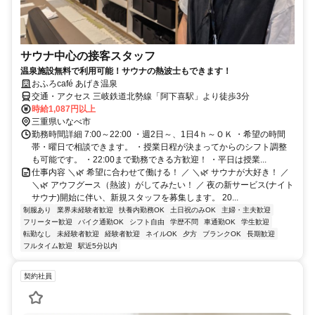
サウナ中心の接客スタッフ
温泉施設無料で利用可能！サウナの熱波士もできます！
おふろcafé あげき温泉
交通・アクセス 三岐鉄道北勢線「阿下喜駅」より徒歩3分
時給1,087円以上
三重県いなべ市
勤務時間詳細 7:00～22:00 ・週2日～、1日4ｈ～ＯＫ ・希望の時間
帯・曜日で相談できます。 ・授業日程が決まってからのシフト調整
も可能です。 ・22:00まで勤務できる方歓迎！ ・平日は授業...
仕事内容 ＼🌿 希望に合わせて働ける！ ／ ＼🌿 サウナが大好き！ ／
＼🌿 アウフグース（熱波）がしてみたい！ ／ 夜の新サービス(ナイト
サウナ)開始に伴い、新規スタッフを募集します。 20...
制服あり
業界未経験者歓迎
扶養内勤務OK
土日祝のみOK
主婦・主夫歓迎
フリーター歓迎
バイク通勤OK
シフト自由
学歴不問
車通勤OK
学生歓迎
転勤なし
未経験者歓迎
経験者歓迎
ネイルOK
夕方
ブランクOK
長期歓迎
フルタイム歓迎
駅近5分以内
契約社員