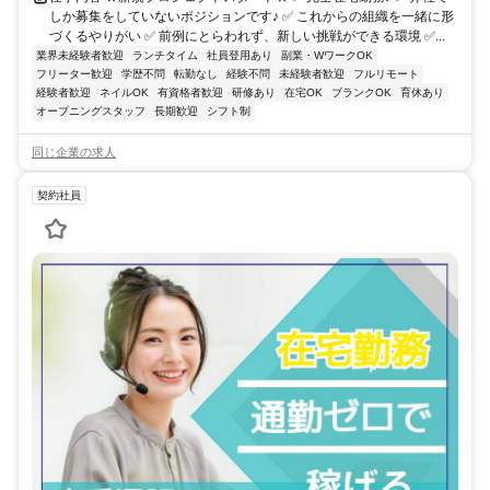
しか募集をしていないポジションです♪ ✅ これからの組織を一緒に形
づくるやりがい ✅ 前例にとらわれず、新しい挑戦ができる環境 ✅...
業界未経験者歓迎
ランチタイム
社員登用あり
副業・WワークOK
フリーター歓迎
学歴不問
転勤なし
経験不問
未経験者歓迎
フルリモート
経験者歓迎
ネイルOK
有資格者歓迎
研修あり
在宅OK
ブランクOK
育休あり
オープニングスタッフ
長期歓迎
シフト制
同じ企業の求人
契約社員