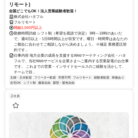
リモート)
全国どこでもOK！法人営業経験者歓迎！
株式会社ハタフル
フルリモート
時給1,500円以上
勤務時間詳細 シフト制（希望を面談で決定） 9時～18時のあいだ
で、週4日以上・1日6時間以上が目安です。曜日・時間帯はあなたの
ご都合に合わせてご相談しながら決めましょう。 ※補足 業務委託契
約です...
仕事内容 地方企業の成長を支援するWebマーケティング会社・ハタ
フルで、当社Webサービスを企業さまへご案内する営業架電のお仕事
です。 これまでの営業・インサイドセールスのご経験を活かして、
チームで目...
主婦・主夫歓迎
フリーター歓迎
学歴不問
フルリモート
経験者歓迎
研修あり
在宅OK
シフト制
服装自由
髪型・髪色自由
正社員