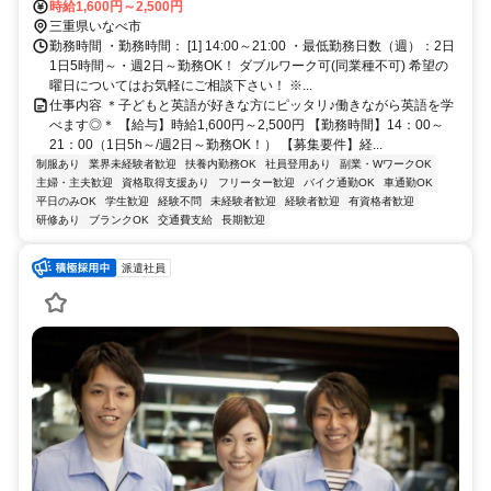
徒歩約35分、三岐鉄道三岐線 伊勢治田徒歩約33分 三岐鉄道北勢線
時給1,600円～2,500円
「阿下喜駅」より徒歩14分 ／近隣教室への勤務も応相談 ※屋内禁煙
三重県いなべ市
勤務時間 ・勤務時間： [1] 14:00～21:00 ・最低勤務日数（週）：2日
1日5時間～・週2日～勤務OK！ ダブルワーク可(同業種不可) 希望の
曜日についてはお気軽にご相談下さい！ ※...
仕事内容 ＊子どもと英語が好きな方にピッタリ♪働きながら英語を学
べます◎＊ 【給与】時給1,600円～2,500円 【勤務時間】14：00～
21：00（1日5h～/週2日～勤務OK！） 【募集要件】経...
制服あり
業界未経験者歓迎
扶養内勤務OK
社員登用あり
副業・WワークOK
主婦・主夫歓迎
資格取得支援あり
フリーター歓迎
バイク通勤OK
車通勤OK
平日のみOK
学生歓迎
経験不問
未経験者歓迎
経験者歓迎
有資格者歓迎
研修あり
ブランクOK
交通費支給
長期歓迎
派遣社員