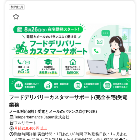
契約社員
フードデリバリーカスタマーサポート(完全在宅)受電
業務
メール対応5割！受電とメールのバランス◎(TP03R)
Teleperformance Japan株式会社
フルリモート
月給218,400円以上
勤務時間詳細 実働時間：1日あたり8時間 平均勤務日数：1ヶ月あた
り20日 〜 21日 シフト制 1日あたりの実働時間：最大8時間/日 ◆7～