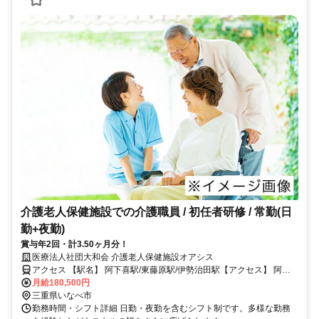
介護老人保健施設での介護職員 / 初任者研修 / 常勤(日
勤+夜勤)
賞与年2回・計3.50ヶ月分！
医療法人社団大和会 介護老人保健施設オアシス
アクセス 【駅名】 阿下喜駅/東藤原駅/伊勢治田駅【アクセス】 阿下
喜駅から徒歩8分
月給180,500円
三重県いなべ市
勤務時間・シフト詳細 日勤・夜勤を含むシフト制です。多様な勤務