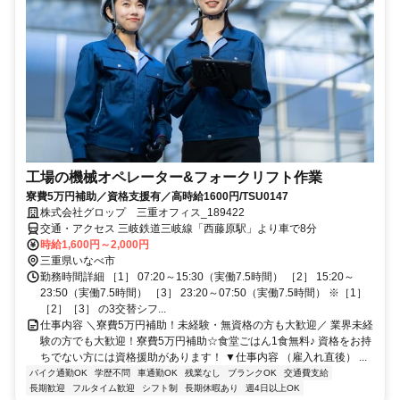
工場の機械オペレーター&フォークリフト作業
寮費5万円補助／資格支援有／高時給1600円/TSU0147
株式会社グロップ 三重オフィス_189422
交通・アクセス 三岐鉄道三岐線「西藤原駅」より車で8分
時給1,600円～2,000円
三重県いなべ市
勤務時間詳細 ［1］ 07:20～15:30（実働7.5時間） ［2］ 15:20～
23:50（実働7.5時間） ［3］ 23:20～07:50（実働7.5時間） ※［1］
［2］［3］ の3交替シフ...
仕事内容 ＼寮費5万円補助！未経験・無資格の方も大歓迎／ 業界未経
験の方でも大歓迎！寮費5万円補助☆食堂ごはん1食無料♪ 資格をお持
ちでない方には資格援助があります！ ▼仕事内容 （雇入れ直後） ...
バイク通勤OK
学歴不問
車通勤OK
残業なし
ブランクOK
交通費支給
長期歓迎
フルタイム歓迎
シフト制
長期休暇あり
週4日以上OK