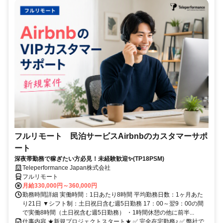
フルリモート 民泊サービスAirbnbのカスタマーサポ
ート
深夜帯勤務で稼ぎたい方必見！未経験歓迎✨(TP18PSM)
Teleperformance Japan株式会社
フルリモート
月給330,000円～360,000円
勤務時間詳細 実働時間：1日あたり8時間 平均勤務日数：1ヶ月あた
り21日 ▼シフト制：土日祝日含む週5日勤務 17：00～翌9：00の間
で実働8時間（土日祝含む週5日勤務） ・1時間休憩の他に前半...
仕事内容 ★新規プロジェクトスタート★ ✅ 完全在宅勤務♪ ✅ 弊社で