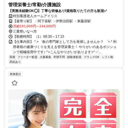
管理栄養士/常勤/介護施設
【実務未経験OK⭕️】丁寧な研修あり❗️資格取りたての方も歓迎✅️
特別養護老人ホームアイリス
【最寄り駅】 ・阿下喜駅 ・伊勢治田駅 ・東藤原駅
月給191,000円～244,000円
三重県いなべ市
【勤務時間】 （1）08:30～17:15
【仕事内容】 *.+゜食の専門家として力を発揮しませんか？ ゜+.* 利
用者様の健康づくりを支える管理栄養士！ やりがいのあるポジショ
ンで積極採用中です♪ *⭐️こんなやりがいがあります⭐️* ✅️...
長期
フリーター歓迎
大量募集
学歴不問
経験者歓迎
ブランクOK
シフト制
昇給あり
業務委託