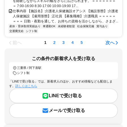
を経験しながらスキルの幅をさらに広げられます。 ＝＝＝＝＝＝＝
＝ 7:00-16:00 8:30-17:00 10:00-19:00 17...
仕事内容 【施設名】:介護老人保健施設オアシス 【施設形態】:介護老
人保健施設 【雇用形態】:正社員 【募集職種】:介護職員 ＝＝＝＝＝
＝＝＝ 日勤・夜勤を通して、お持ちの資格を活かしながら、さまざ...
産休・育休取得実績あり
車通勤OK
未経験者歓迎
社会保険完備
賞与あり
交通費支給
シフト制
前へ
次へ
1
2
3
4
5
この条件の新着求人を受け取る
三重県 / 阿下喜駅
シフト制
「LINEで受け取る」では、新着求人のほか、おすすめ情報なども配信しま
す。
詳しくはこちら
LINEで受け取る
メールで受け取る