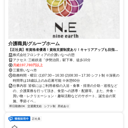
介護職員/グループホーム
【正社員】有資格者優遇！資格支援制度あり！キャリアアップも目指せ
る職場です！
株式会社フロンティアの介護いなべの憩
アクセス: 三岐鉄道「伊勢治田」駅下車、徒歩10分
月給197,780円以上
三重県いなべ市
勤務時間・曜日: (1)07:30～16:30 (2)08:30～17:30 シフト制 ※深夜の
時間帯は18歳以上のみ応募可能 ※休憩60分
仕事内容: 皆様にはご利用者様の入浴・食事・排泄の介助・巡視など
の、介護業務を行って頂き、食堂への誘導・配膳等。 また、外食・
買い物・レクリエーション・趣味活動などのサポート、誕生会の実
施、季節イベ...
即日勤務OK
交通費支給
シフト制
昇給あり
正社員