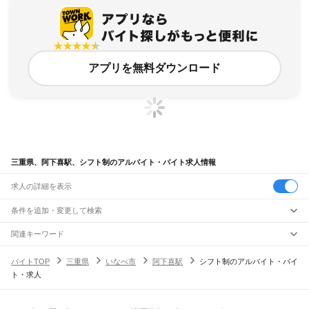
アプリを無料ダウンロード
三重県、阿下喜駅、シフト制のアルバイト・バイト求人情報
求人の詳細を表示
条件を追加・変更して検索
市区町村を追加・変更
関連キーワード
完全在宅ワーク 全国
シール貼り 在宅
現在地周辺
ガチャガチャ
犬カフェ
三重県
駅を追加・変更
バイトTOP
三重県
いなべ市
阿下喜駅
シフト制のアルバイト・バイ
三重県
すべて
ト・求人
津市
四日市市
伊勢市
松阪市
桑名市
鈴鹿市
名張市
尾鷲市
亀山市
鳥羽市
熊野市
職種を追加・変更
JR関西本線(名古屋～亀山)
いなべ市
志摩市
伊賀市
桑名郡
員弁郡
三重郡
多気郡
度会郡
北牟婁郡
南牟婁郡
長島駅
桑名駅
朝日駅
富田駅
富田浜駅
四日市駅
南四日市駅
河原田駅
河曲駅
加佐登駅
飲食・フードサービス
特徴を追加・変更
井田川駅
亀山駅