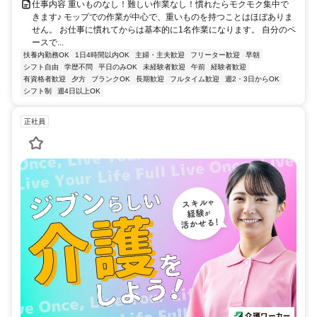
仕事内容 重いものなし！難しい作業なし！慣れたらモクモク集中で
きます♪ モップでの作業が中心で、重いものを持つことはほぼありま
せん。 お仕事に慣れてからは基本的に1名作業になります。 自分のペ
ースで...
扶養内勤務OK
1日4時間以内OK
主婦・主夫歓迎
フリーター歓迎
早朝
シフト自由
学歴不問
平日のみOK
未経験者歓迎
午前
経験者歓迎
有資格者歓迎
夕方
ブランクOK
長期歓迎
フルタイム歓迎
週2・3日からOK
シフト制
週4日以上OK
正社員