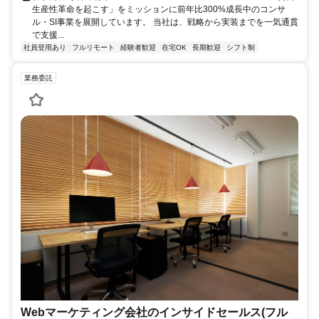
生産性革命を起こす」をミッションに前年比300%成長中のコンサ
ル・SI事業を展開しています。 当社は、戦略から実装までを一気通貫
で支援...
社員登用あり
フルリモート
経験者歓迎
在宅OK
長期歓迎
シフト制
業務委託
Webマーケティング会社のインサイドセールス(フル