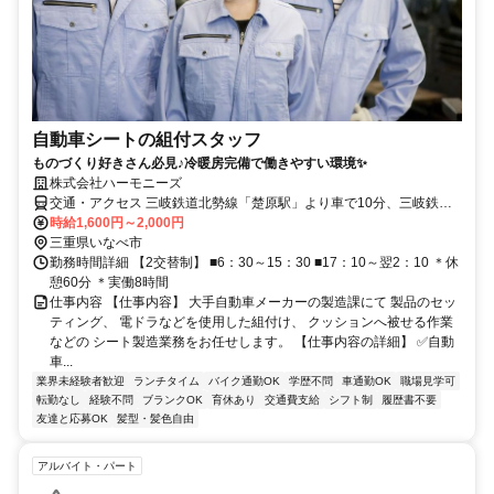
自動車シートの組付スタッフ
ものづくり好きさん必見♪冷暖房完備で働きやすい環境✨
株式会社ハーモニーズ
交通・アクセス 三岐鉄道北勢線「楚原駅」より車で10分、三岐鉄道
北勢線「東員駅」より車で15分
時給1,600円～2,000円
三重県いなべ市
勤務時間詳細 【2交替制】 ■6：30～15：30 ■17：10～翌2：10 ＊休
憩60分 ＊実働8時間
仕事内容 【仕事内容】 大手自動車メーカーの製造課にて 製品のセッ
ティング、 電ドラなどを使用した組付け、 クッションへ被せる作業
などの シート製造業務をお任せします。 【仕事内容の詳細】 ✅自動
車...
業界未経験者歓迎
ランチタイム
バイク通勤OK
学歴不問
車通勤OK
職場見学可
転勤なし
経験不問
ブランクOK
育休あり
交通費支給
シフト制
履歴書不要
友達と応募OK
髪型・髪色自由
アルバイト・パート