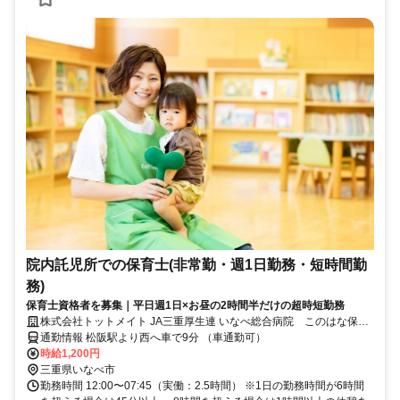
院内託児所での保育士(非常勤・週1日勤務・短時間勤
務)
保育士資格者を募集｜平日週1日×お昼の2時間半だけの超時短勤務
株式会社トットメイト JA三重厚生連 いなべ総合病院 このはな保育
園
通勤情報 松阪駅より西へ車で9分 （車通勤可）
時給1,200円
三重県いなべ市
勤務時間 12:00〜07:45（実働：2.5時間） ※1日の勤務時間が6時間