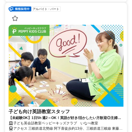
アルバイト・パート
子ども向け英語教室スタッフ
【未経験OK】1日5h 週2～OK！英語が好き/活かしたい方歓迎◎主婦
(夫)/学生も活躍中！
子ども英会話教室ペッピーキッズクラブ いなべ教室
アクセス 三岐鉄道北勢線 阿下喜徒歩約13分、三岐鉄道三岐線 東藤原