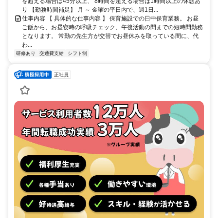
を超える場合は45分以上、 8時間を超える場合は1時間以上の休憩あ
り 【勤務時間補足】 月 ～ 金曜の平日内で、週1日...
仕事内容 【 具体的な仕事内容 】 保育施設での日中保育業務。 お昼
ご飯から、お昼寝時の呼吸チェック、午後活動の間までの短時間勤務
となります。 常勤の先生方が交替でお昼休みを取っている間に、代
わ...
研修あり
交通費支給
シフト制
正社員