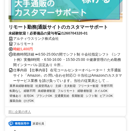
リモート勤務|通販サイトのカスタマーサポート
未経験歓迎！必要備品の貸与有💻/1260704320-01
アルティウスリンク株式会社
フルリモート
時給1,400円
勤務時間詳細 ⏩6:50-25:00の間でシフト制 ※会社指定シフト 《シフ
ト例》実働8時間 ・6:50-16:00 ・15:50-25:00 ※健康管理のため勤務
間インターバル 設定あり ※所...
仕事内容 【仕事内容】 在宅コールセンターオペレーター！ 大手通販
サイト「Amazon」の 問い合わせ対応◎ ※当社はAmazonのカスタマ
ーサービス業務 を請け負っています。当社の従業員として ...
業界未経験者歓迎
社員登用あり
主婦・主夫歓迎
フリーター歓迎
学歴不問
転勤なし
経験不問
未経験者歓迎
フルリモート
経験者歓迎
ネイルOK
研修あり
在宅OK
ブランクOK
交通費支給
長期歓迎
シフト制
ピアスOK
服装自由
ひげOK
同じ企業の求人
派遣社員