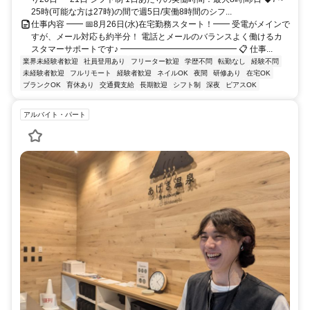
25時(可能な方は27時)の間で週5日/実働8時間のシフ...
仕事内容 ━━ 📅8月26日(水)在宅勤務スタート！━━ 受電がメインで
すが、メール対応も約半分！ 電話とメールのバランスよく働けるカ
スタマーサポートです♪ ━━━━━━━━━━━━━━ 📋 仕事...
業界未経験者歓迎
社員登用あり
フリーター歓迎
学歴不問
転勤なし
経験不問
未経験者歓迎
フルリモート
経験者歓迎
ネイルOK
夜間
研修あり
在宅OK
ブランクOK
育休あり
交通費支給
長期歓迎
シフト制
深夜
ピアスOK
アルバイト・パート