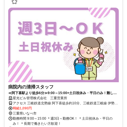
病院内の清掃スタッフ
≪阿下喜駅より徒歩6分≫9:00～15:00×土日祝休み・平日のみ！難しい
ことは一切無し！
星光ビル管理株式会社 三重営業所
アクセス 三岐鉄道北勢線 阿下喜徒歩約10分、三岐鉄道三岐線 伊勢治
田徒歩約30分、三岐鉄道北勢線 麻生田徒歩約35分 阿下喜駅より徒歩
時給1,090円
6分！
三重県いなべ市
勤務時間 9:00～15:00 ＊週3日～勤務OK！ ＊土日祝休み・平日の
み！ ＊長期で働きたい方歓迎！