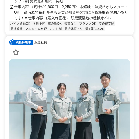
シフト制 契約更新期間：長期 ...
仕事内容 《高時給1,800円～2,250円》 未経験・無資格からスタート
OK！ 高時給で福利厚生も充実◎無資格の方にも資格取得援助があり
ます♪ ▼仕事内容 （雇入れ直後） 研磨液製造の機械オペレ...
バイク通勤OK
学歴不問
車通勤OK
残業なし
ブランクOK
交通費支給
長期歓迎
フルタイム歓迎
シフト制
長期休暇あり
週4日以上OK
派遣社員