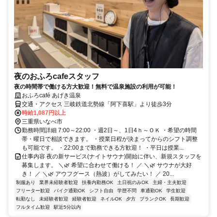
夜のおふろcafeスタッフ
夜の時間帯で働ける方大歓迎！無料で温泉施設の利用が可能！
おふろcafé あげき温泉
交通・アクセス 三岐鉄道北勢線「阿下喜駅」より徒歩3分
時給1,087円以上
三重県いなべ市
勤務時間詳細 7:00～22:00 ・週2日～、1日4ｈ～ＯＫ ・希望の時間
帯・曜日で相談できます。 ・授業日程が決まってからのシフト調整
も可能です。 ・22:00まで勤務できる方歓迎！ ・平日は授業...
仕事内容 夜の新サービス(ナイトサウナ)開始に伴い、新規スタッフを
募集します。 ＼🌿 希望に合わせて働ける！ ／ ＼🌿 サウナが大好
き！ ／ ＼🌿 アウフグース（熱波）がしてみたい！ ／ 20...
制服あり
業界未経験者歓迎
扶養内勤務OK
土日祝のみOK
主婦・主夫歓迎
フリーター歓迎
バイク通勤OK
シフト自由
学歴不問
車通勤OK
学生歓迎
転勤なし
未経験者歓迎
経験者歓迎
ネイルOK
夕方
ブランクOK
長期歓迎
フルタイム歓迎
駅近5分以内