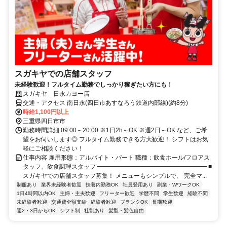
スガキヤでの店舗スタッフ
未経験歓迎！フルタイム勤務でしっかり稼ぎたい方にも！
スガキヤ 日永カヨー店
交通・アクセス 南日永(四日市あすなろう鉄道内部線)(約8分)
時給1,100円以上
三重県四日市市
勤務時間詳細 09:00～20:00 ※1日2h～OK ※週2日～OK など、ご希
望をお伺いします◎ フルタイム勤務できる方大歓迎！ シフトはお気
軽にご相談ください！
仕事内容 雇用形態：アルバイト・パート 職種：飲食ホール/フロアス
タッフ、飲食調理スタッフ ━━━━━━━━━━━━━━━━━━ ■
スガキヤでの店舗スタッフ募集！ メニューもシンプルで、 完全マ...
制服あり
業界未経験者歓迎
扶養内勤務OK
社員登用あり
副業・WワークOK
1日4時間以内OK
主婦・主夫歓迎
フリーター歓迎
学歴不問
学生歓迎
経験不問
未経験者歓迎
交通費全額支給
経験者歓迎
ブランクOK
長期歓迎
週2・3日からOK
シフト制
社割あり
髪型・髪色自由