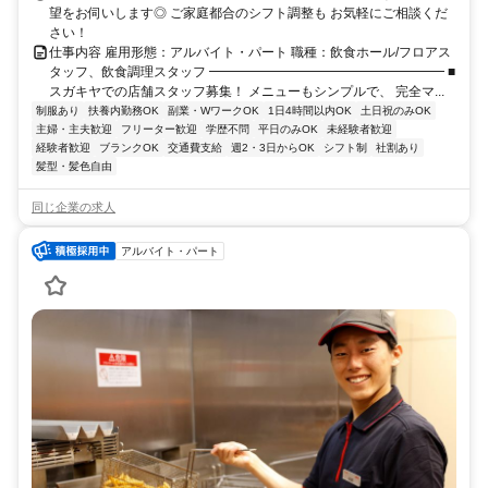
望をお伺いします◎ ご家庭都合のシフト調整も お気軽にご相談くだ
さい！
仕事内容 雇用形態：アルバイト・パート 職種：飲食ホール/フロアス
タッフ、飲食調理スタッフ ━━━━━━━━━━━━━━━━━━ ■
スガキヤでの店舗スタッフ募集！ メニューもシンプルで、 完全マ...
制服あり
扶養内勤務OK
副業・WワークOK
1日4時間以内OK
土日祝のみOK
主婦・主夫歓迎
フリーター歓迎
学歴不問
平日のみOK
未経験者歓迎
経験者歓迎
ブランクOK
交通費支給
週2・3日からOK
シフト制
社割あり
髪型・髪色自由
同じ企業の求人
アルバイト・パート