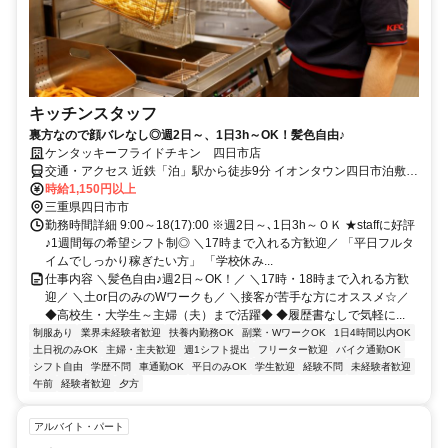
キッチンスタッフ
裏方なので顔バレなし◎週2日～、1日3h～OK！髪色自由♪
ケンタッキーフライドチキン 四日市店
交通・アクセス 近鉄「泊」駅から徒歩9分 イオンタウン四日市泊敷地
内
時給1,150円以上
三重県四日市市
勤務時間詳細 9:00～18(17):00 ※週2日～､1日3h～ＯＫ ★staffに好評
♪1週間毎の希望シフト制◎ ＼17時まで入れる方歓迎／ 「平日フルタ
イムでしっかり稼ぎたい方」 「学校休み...
仕事内容 ＼髪色自由♪週2日～OK！／ ＼17時・18時まで入れる方歓
迎／ ＼土or日のみのWワークも／ ＼接客が苦手な方にオススメ☆／
◆高校生・大学生～主婦（夫）まで活躍◆ ◆履歴書なしで気軽に...
制服あり
業界未経験者歓迎
扶養内勤務OK
副業・WワークOK
1日4時間以内OK
土日祝のみOK
主婦・主夫歓迎
週1シフト提出
フリーター歓迎
バイク通勤OK
シフト自由
学歴不問
車通勤OK
平日のみOK
学生歓迎
経験不問
未経験者歓迎
午前
経験者歓迎
夕方
アルバイト・パート