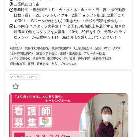
県）徒歩約12分 内部線 南日永駅：徒歩10分
三重県四日市市
勤務時間 ・勤務曜日：月・火・水・木・金・土・日・祝 ・最低勤務
日数（週）：2日 シフトサイクル：2週間 ★シフト提出は2週間ごと
でOK！ ・Wワーク(かけもち)で働きたい ・学校や部活を優先し...
仕事内容 ＊スタッフ大募集！＊ 全国180店舗以上を展開する 焼き鳥
居酒屋で働くスタッフを大募集！ 10代～30代を中心に元気ハツラツ
なメンバーが活躍中☆ ぜひ一緒にお店を盛り上げてください！ ＼
＼...
制服あり
業界未経験者歓迎
扶養内勤務OK
社員登用あり
副業・WワークOK
1日4時間以内OK
隔週シフト提出
主婦・主夫歓迎
フリーター歓迎
バイク通勤OK
学歴不問
車通勤OK
学生歓迎
経験不問
未経験者歓迎
経験者歓迎
夜間
研修あり
夕方
ブランクOK
アルバイト・パート