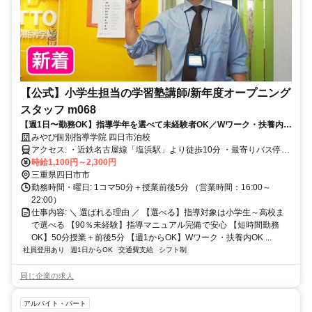
【公式】小学生担当の学習塾講師/新年度オープニング
スタッフ m068
【週1日〜勤務OK】指導学年を選べて未経験者OK／Wワーク・扶養内
OK／大学生・専門学校生・フリーター・主婦活躍中
みやび個別指導学院 四日市泊校
アクセス: ・近鉄名古屋線「塩浜駅」より徒歩10分 ・最寄りバス停徒
歩1分
時給1,100円～2,300円
三重県四日市市
勤務時間・曜日: 1コマ50分＋授業前後5分 （営業時間：16:00～
22:00）
仕事内容: ＼ 選ばれる理由 ／ 【選べる】指導対象は小学生～高校ま
で選べる 【90％未経験】指導マニュアル完備で安心 【短時間勤務
OK】50分授業＋前後5分 【週1からOK】Wワーク・扶養内OK ...
社員登用あり
週1日からOK
交通費支給
シフト制
同じ企業の求人
アルバイト・パート