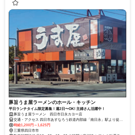
豚旨うま屋ラーメンのホール・キッチン
平日ランチタイム限定募集！週2日〜OK! 主婦さん活躍中！
豚旨うま屋ラーメン 四日市日永カヨー店
交通・アクセス 四日市あすなろう鉄道内部線「南日永」駅より徒歩8
分 ★日永カヨーＳＣ内 別館
時給1,200円～1,625円
三重県四日市市