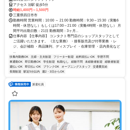
アクセス 泊駅 徒歩5分
時給1,400円～1,500円
三重県四日市市
勤務時間 営業時間：10:00 ～ 21:00 勤務時間：9:30～15:30（実働6
時間・休憩なし）もしくは17:00～21:00（実働4時間・休憩なし） 月
間平均出勤日数：21日 勤務期間：3ヶ月...
仕事内容 【仕事内容】 コンタクト専門店のショップスタッフとして
ご活躍いただきます。 《主な業務》 ・接客販売及び付帯業務 ・レ
ジ、会計補助 ・商品陳列、ディスプレイ ・在庫管理 ・店内美化など
...
扶養内勤務OK
主婦・主夫歓迎
フリーター歓迎
給料前払いOK
学歴不問
車通勤OK
即日勤務OK
学生歓迎
転勤なし
経験不問
未経験者歓迎
経験者歓迎
週払いOK
即日払いOK
ブランクOK
オープニングスタッフ
交通費支給
長期歓迎
駅近5分以内
週2・3日からOK
派遣社員