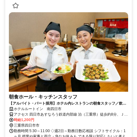
朝食ホール・キッチンスタッフ
【アルバイト・パート採用】ホテル内レストランの朝食スタッフ／飲食
未経験歓迎！主婦(夫)さん活躍中
ホテルルートイン 南四日市
アクセス 四日市あすなろう鉄道内部線 泊（三重県）徒歩約8分、ＪＲ
関西本線 南四日市徒歩約10分
時給1,200円
三重県四日市市
勤務時間 5:30～11:00 ◇週2日～勤務日数応相談 シフトサイクル：1
ヶ月 授業や家事と両立・急なお休みも できる限り対応したいと考え