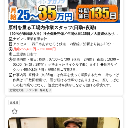
原料を量る工場内作業スタッフ(日勤+夜勤)
【90％が未経験入社】社会保険完備／年間休日135日／大型連休あり
◎(各6日程度)／夜勤手当あり／特別手当あり(成果による)／資格取得支
ナガフジ産業有限会社
援あり
アクセス: ・四日市あすなろう鉄道 内部線／泊駅より徒歩10分 ・JR
関西本線／南四日市駅より徒歩7分
月給255,400円～350,000円
三重県四日市市
勤務時間・曜日: 昼勤：07:00～17:00（休憩：2時間） 夜勤：19:00～
05:00（休憩：2時間） ✅決まったサイクルで働けます！ ◆勤務サイ
クル：4勤2休制 └例）昼勤2日→夜勤2日...
仕事内容: 原料袋（約25kg）は台車を使って運搬するため、 持ち上げ
作業は1日数回程度で、 運び続ける仕事ではありません。 座りっぱな
しの軽作業ではなく、 適度に体を動かしながら働ける環境です。...
交通費支給
シフト制
昇給あり
正社員