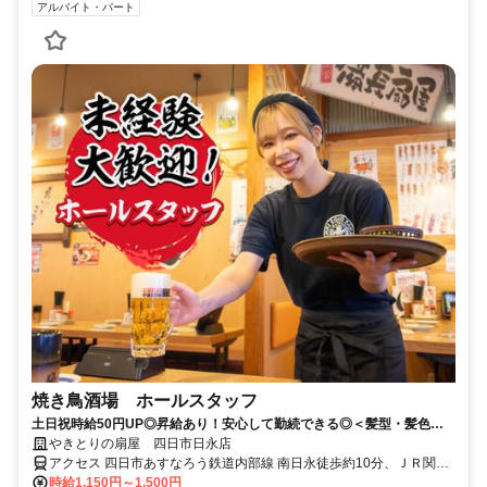
アルバイト・パート
焼き鳥酒場 ホールスタッフ
土日祝時給50円UP◎昇給あり！安心して勤続できる◎＜髪型・髪色自
由＞週2日から勤務OK！バイトデビュー歓迎の居酒屋
やきとりの扇屋 四日市日永店
アクセス 四日市あすなろう鉄道内部線 南日永徒歩約10分、ＪＲ関西
本線 南四日市徒歩約11分、四日市あすなろう鉄道内部線 泊（三重
時給1,150円～1,500円