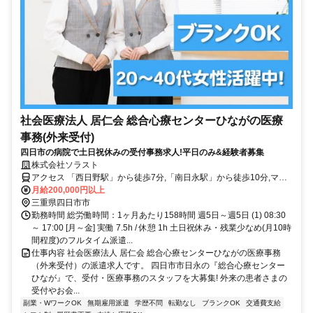
社会医療法人 居仁会 総合心療センターひながの医療
事務(外来受付)
四日市の病院で土日祝休みの受付事務求人!平日のみ&経験者募集
株式会社ソラスト
アクセス 「西日野駅」から徒歩7分,「南日永駅」から徒歩10分,マイ
カー通勤可,敷地内全て禁煙
月給200,000円以上
三重県四日市市
勤務時間 総労働時間：1ヶ月あたり158時間 週5日～週5日 (1) 08:30
～ 17:00 [月～金] 実働 7.5h / 休憩 1h 土日祝休み・残業少なめ(月10時
間程度)のフルタイム派遣...
仕事内容 社会医療法人 居仁会 総合心療センターひながの医療事務
（外来受付）の派遣求人です。 四日市市日永の『総合心療センター
ひなが』で、受付・医療事務のスタッフを大募集! 外来の患者さまの
受付やお会...
副業・WワークOK
無期雇用派遣
学歴不問
転勤なし
ブランクOK
交通費支給