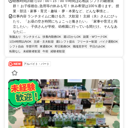
勤務時間詳細 ①10：00～15：00 ※時間は応相談 シフトの融通抜
群！ お子様都合､急用等の休みも可！ 休み希望は100％通ります。 授
業・部活・家事・育児・趣味・ 夢・本業など、どんな事情と...
仕事内容 ランチタイムに働ける方、大歓迎！ 主婦（夫）さんにぴっ
たり。 「お昼の空き時間にちょこっと働きたい」 「家事や育児と両
立したい」 子供さんが学校、幼稚園に行っている間だけ。 そんなあ
なたに...
制服あり
ランチタイム
扶養内勤務OK
週1日からOK
副業・WワークOK
1日4時間以内OK
主婦・主夫歓迎
週1シフト提出
フリーター歓迎
バイク通勤OK
シフト自由
学歴不問
車通勤OK
即日勤務OK
職場見学可
平日のみOK
転勤なし
未経験者歓迎
午前
経験者歓迎
アルバイト・パート