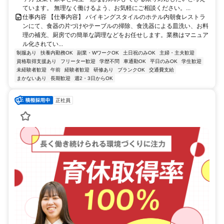
ています。 無理なく働けるよう、お気軽にご相談ください。...
仕事内容 【仕事内容】 バイキングスタイルのホテル内朝食レストラ
ンにて、食器の片づけやテーブルの掃除、食洗器による皿洗い、お料
理の補充、厨房での簡単な調理などをお任せします。業務はマニュア
ル化されてい...
制服あり
扶養内勤務OK
副業・WワークOK
土日祝のみOK
主婦・主夫歓迎
資格取得支援あり
フリーター歓迎
学歴不問
車通勤OK
平日のみOK
学生歓迎
未経験者歓迎
午前
経験者歓迎
研修あり
ブランクOK
交通費支給
まかないあり
長期歓迎
週2・3日からOK
正社員