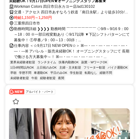
未経験OK！9月17日OPEN★オープニングスタッフ募集★
Workman Colors 四日市日永カヨー店/ad130102
交通・アクセス 四日市あすなろう鉄道「南日永駅」より徒歩10分/
車・バイク・自転車通勤OK
時給1,150円～1,250円
三重県四日市市
勤務時間詳細 ❯❯❯❯ 勤務時間 ￣￣￣￣￣￣￣￣ ◇9/9～9/16 9：00
～18：00 ※一部日程変動あり ◇9/17以降 ▼下記シフトパターンにて
募集中！ ①早番／9：00～13：00(8：...
仕事内容 ＜☆9月17日 NEW OPEN☆＞ ꕤ―・―・―・―・―・―・
―・―ꕤ アパレル・販売未経験OK！ オープニングスタッフにて 長期
で働ける方大募集中～！ ꕤ―・―・―・―・―・―・...
業界未経験者歓迎
ランチタイム
扶養内勤務OK
副業・WワークOK
1日4時間以内OK
土日祝のみOK
主婦・主夫歓迎
フリーター歓迎
バイク通勤OK
早朝
学歴不問
車通勤OK
平日のみOK
学生歓迎
転勤なし
経験不問
未経験者歓迎
午前
経験者歓迎
夜間
アルバイト・パート