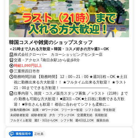
韓国コスメや雑貨のショップスタッフ
＜21時まで入れる方歓迎＞韓国・コスメ好きの方✨週3～OK
株式会社クローバー カヨーショッピングセンター店
交通・アクセス ｢南日永駅｣から徒歩8分
時給1,090円以上
三重県四日市市
勤務時間詳細 【勤務時間】 12：00～21：00 ★週3日程～OK ★土日
祝に勤務出来る方大歓迎！！ ★フルタイム出来る方歓迎！ ★ラスト
21：00までできる方歓迎！ ―――――――――――――...
仕事内容 ＼ 雑貨・コスメ販売スタッフ募集 ／ ⭐ラスト（21時）まで
の 勤務も可能な方大歓迎！ ■週3日～OK ■土日祝に勤務できる方歓
迎！ ■学生さんも歓迎！ 都合に合わせてシフトも柔軟に...
扶養内勤務OK
副業・WワークOK
フリーター歓迎
シフト自由
学生歓迎
未経験者歓迎
経験者歓迎
夕方
ブランクOK
交通費支給
長期歓迎
フルタイム歓迎
週2・3日からOK
シフト制
週4日以上OK
服装自由
正社員