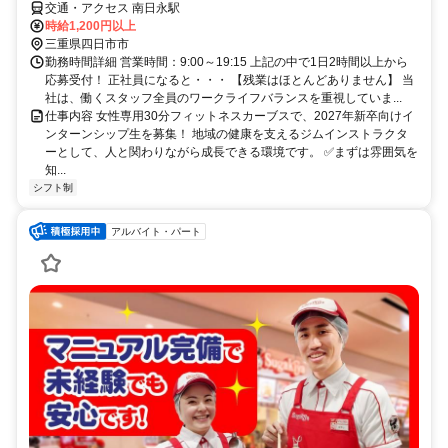
交通・アクセス 南日永駅
時給1,200円以上
三重県四日市市
勤務時間詳細 営業時間：9:00～19:15 上記の中で1日2時間以上から
応募受付！ 正社員になると・・・ 【残業はほとんどありません】 当
社は、働くスタッフ全員のワークライフバランスを重視していま...
仕事内容 女性専用30分フィットネスカーブスで、2027年新卒向けイ
ンターンシップ生を募集！ 地域の健康を支えるジムインストラクタ
ーとして、人と関わりながら成長できる環境です。 ✅まずは雰囲気を
知...
シフト制
アルバイト・パート