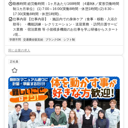
20分
勤務時間 総労働時間：1ヶ月あたり168時間 ［4週8休／変形労働時間
制:1カ月単位］ (1) 7:00～16:00(実働8時間・休憩1時間) (2) 8:30～
17:30(実働8時間・休憩1時間)...
仕事内容 【仕事内容】 ・施設内での身体ケア（食事・移動・入浴介
助等） ・機能訓練・レクリエーション・送迎業務 ・訪問介護サービ
ス業務 ・宿泊業務 等 小規模多機能のお仕事を学ぶ研修からスタート
♪現...
学歴不問
交通費全額支給
ブランクOK
シフト制
同じ企業の求人
正社員