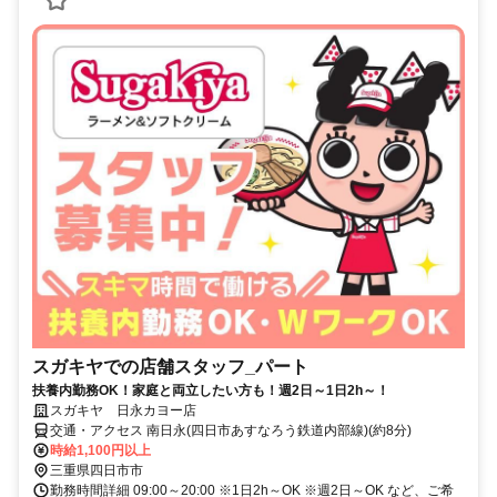
スガキヤでの店舗スタッフ_パート
扶養内勤務OK！家庭と両立したい方も！週2日～1日2h～！
スガキヤ 日永カヨー店
交通・アクセス 南日永(四日市あすなろう鉄道内部線)(約8分)
時給1,100円以上
三重県四日市市
勤務時間詳細 09:00～20:00 ※1日2h～OK ※週2日～OK など、ご希