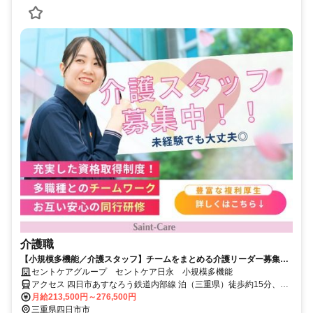
介護職
【小規模多機能／介護スタッフ】チームをまとめる介護リーダー募集！
スタッフ育成やチームづくりに関われるポジションで経験を活かして働
セントケアグループ セントケア日永 小規模多機能
きませんか？
アクセス 四日市あすなろう鉄道内部線 泊（三重県）徒歩約15分、四
日市あすなろう鉄道八王子線 西日野徒歩約20分、四日市あすなろう
月給213,500円～276,500円
鉄道内部線 追分（三重県）徒歩約21分 あすなろう鉄道 泊駅より徒歩
三重県四日市市