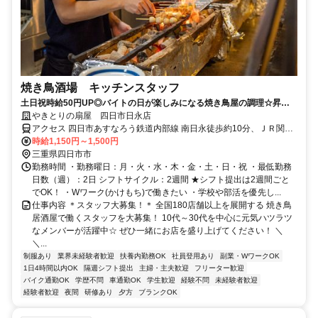
焼き鳥酒場 キッチンスタッフ
土日祝時給50円UP◎バイトの日が楽しみになる焼き鳥屋の調理☆昇給
あり！安心して勤続できる◎＜髪型・髪色自由＞週2日から勤務OK！バ
やきとりの扇屋 四日市日永店
イトデビュー歓迎の居酒屋
アクセス 四日市あすなろう鉄道内部線 南日永徒歩約10分、ＪＲ関西
本線 南四日市徒歩約11分、四日市あすなろう鉄道内部線 泊（三重
時給1,150円～1,500円
県）徒歩約12分 内部線 南日永駅：徒歩10分
三重県四日市市
勤務時間 ・勤務曜日：月・火・水・木・金・土・日・祝 ・最低勤務
日数（週）：2日 シフトサイクル：2週間 ★シフト提出は2週間ごと
でOK！ ・Wワーク(かけもち)で働きたい ・学校や部活を優先し...
仕事内容 ＊スタッフ大募集！＊ 全国180店舗以上を展開する 焼き鳥
居酒屋で働くスタッフを大募集！ 10代～30代を中心に元気ハツラツ
なメンバーが活躍中☆ ぜひ一緒にお店を盛り上げてください！ ＼
＼...
制服あり
業界未経験者歓迎
扶養内勤務OK
社員登用あり
副業・WワークOK
1日4時間以内OK
隔週シフト提出
主婦・主夫歓迎
フリーター歓迎
バイク通勤OK
学歴不問
車通勤OK
学生歓迎
経験不問
未経験者歓迎
経験者歓迎
夜間
研修あり
夕方
ブランクOK