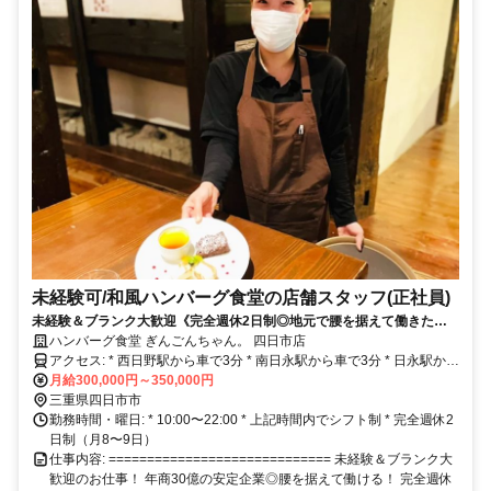
未経験可/和風ハンバーグ食堂の店舗スタッフ(正社員)
未経験＆ブランク大歓迎《完全週休2日制◎地元で腰を据えて働きたい
方にピッタリ》嬉しい22時閉店♪四日市市内で車通勤可！
ハンバーグ食堂 ぎんごんちゃん。 四日市店
アクセス: * 西日野駅から車で3分 * 南日永駅から車で3分 * 日永駅から
車で5分 * JR四日市駅から車で10分 * 近鉄四日市駅から車で10分 * 駐
月給300,000円～350,000円
車場完備◎車通勤・バイク通勤可 * 桑名東員線沿いでアクセス抜群の
三重県四日市市
お店です♪
勤務時間・曜日: * 10:00〜22:00 * 上記時間内でシフト制 * 完全週休2
日制（月8〜9日）
仕事内容: ============================= 未経験＆ブランク大
歓迎のお仕事！ 年商30億の安定企業◎腰を据えて働ける！ 完全週休