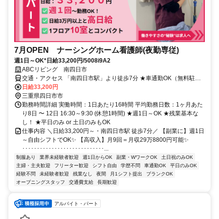
7月OPEN ナーシングホーム看護師(夜勤専従)
週1日～OK*日給33,200円/5008i9A2
ABCリビング 南四日市
交通・アクセス 「南四日市駅」より徒歩7分 ★車通勤OK（無料駐車
場完備）
日給33,200円
三重県四日市市
勤務時間詳細 実働時間：1日あたり16時間 平均勤務日数：1ヶ月あた
り8日 〜 12日 16:30～9:30 (休憩1時間) ★週1日～OK ★残業基本な
し！ ★平日のみ or 土日のみもOK
仕事内容 ＼日給33,200円～・南四日市駅 徒歩7分／ 【副業に】週1日
～自由シフトでOK✨ 【高収入】月9回＝月収29万8800円可能✨
････････････････････････････...
制服あり
業界未経験者歓迎
週1日からOK
副業・WワークOK
土日祝のみOK
主婦・主夫歓迎
フリーター歓迎
シフト自由
学歴不問
車通勤OK
平日のみOK
経験不問
未経験者歓迎
残業なし
夜間
月1シフト提出
ブランクOK
オープニングスタッフ
交通費支給
長期歓迎
アルバイト・パート