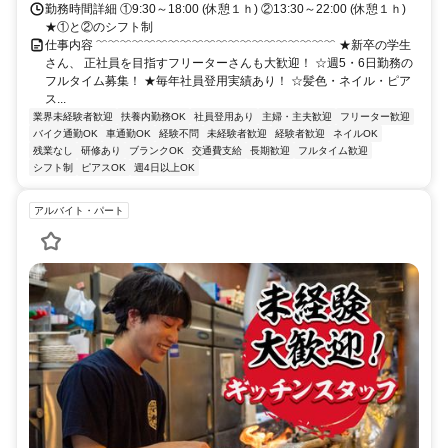
勤務時間詳細 ①9:30～18:00 (休憩１ｈ) ②13:30～22:00 (休憩１ｈ)
★①と②のシフト制
仕事内容 ﹌﹌﹌﹌﹌﹌﹌﹌﹌﹌﹌﹌﹌﹌﹌﹌﹌﹌﹌﹌ ★新卒の学生
さん、 正社員を目指すフリーターさんも大歓迎！ ☆週5・6日勤務の
フルタイム募集！ ★毎年社員登用実績あり！ ☆髪色・ネイル・ピア
ス...
業界未経験者歓迎
扶養内勤務OK
社員登用あり
主婦・主夫歓迎
フリーター歓迎
バイク通勤OK
車通勤OK
経験不問
未経験者歓迎
経験者歓迎
ネイルOK
残業なし
研修あり
ブランクOK
交通費支給
長期歓迎
フルタイム歓迎
シフト制
ピアスOK
週4日以上OK
アルバイト・パート