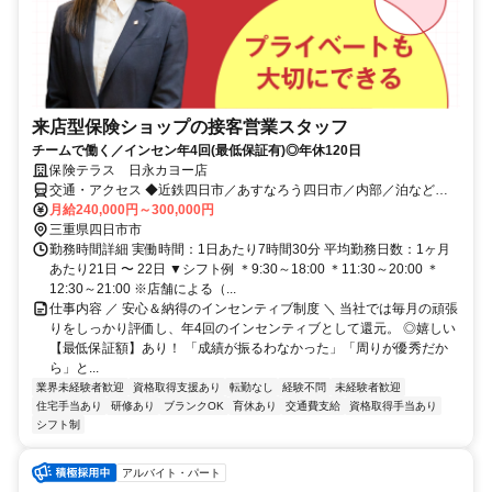
来店型保険ショップの接客営業スタッフ
チームで働く／インセン年4回(最低保証有)◎年休120日
保険テラス 日永カヨー店
交通・アクセス ◆近鉄四日市／あすなろう四日市／内部／泊などか
らもアクセス便利 ◆三重交通41／46：日永カヨーバス停より徒歩3分
月給240,000円～300,000円
三重県四日市市
勤務時間詳細 実働時間：1日あたり7時間30分 平均勤務日数：1ヶ月
あたり21日 〜 22日 ▼シフト例 ＊9:30～18:00 ＊11:30～20:00 ＊
12:30～21:00 ※店舗による（...
仕事内容 ／ 安心＆納得のインセンティブ制度 ＼ 当社では毎月の頑張
りをしっかり評価し、年4回のインセンティブとして還元。 ◎嬉しい
【最低保証額】あり！ 「成績が振るわなかった」「周りが優秀だか
ら」と...
業界未経験者歓迎
資格取得支援あり
転勤なし
経験不問
未経験者歓迎
住宅手当あり
研修あり
ブランクOK
育休あり
交通費支給
資格取得手当あり
シフト制
アルバイト・パート