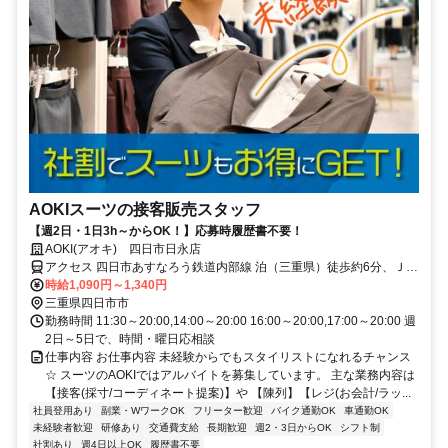
AOKIスーツの接客販売スタッフ
【週2日・1日3h～からOK！】応募時履歴書不要！
AOKI(アオキ) 四日市日永店
アクセス 四日市あすなろう鉄道内部線 泊（三重県）徒歩約6分、ＪＲ
関西本線 南四日市徒歩約8分、四日市あすなろう鉄道内部線 追分（三
時給1,090円～1,340円
重県）徒歩約13分 関西本線「南四日市駅」より徒歩8分
三重県四日市市
勤務時間 11:30～20:00,14:00～20:00 16:00～20:00,17:00～20:00 週
2日～5日で、時間・曜日応相談
仕事内容 お仕事内容 未経験からでもスタイリストになれるチャンス
☆ スーツのAOKIではアルバイトを募集しています。 主な業務内容は
【接客(採寸/コーディネート提案)】や 【陳列】【レジ(お会計/ラッ...
社員登用あり
副業・WワークOK
フリーター歓迎
バイク通勤OK
車通勤OK
未経験者歓迎
研修あり
交通費支給
長期歓迎
週2・3日からOK
シフト制
社割あり
週4日以上OK
履歴書不要