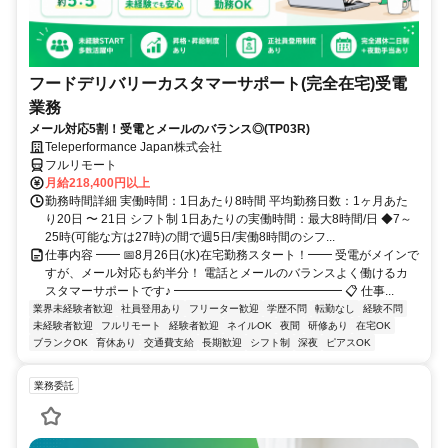
フードデリバリーカスタマーサポート(完全在宅)受電
業務
メール対応5割！受電とメールのバランス◎(TP03R)
Teleperformance Japan株式会社
フルリモート
月給218,400円以上
勤務時間詳細 実働時間：1日あたり8時間 平均勤務日数：1ヶ月あた
り20日 〜 21日 シフト制 1日あたりの実働時間：最大8時間/日 ◆7～
25時(可能な方は27時)の間で週5日/実働8時間のシフ...
仕事内容 ━━ 📅8月26日(水)在宅勤務スタート！━━ 受電がメインで
すが、メール対応も約半分！ 電話とメールのバランスよく働けるカ
スタマーサポートです♪ ━━━━━━━━━━━━━━ 📋 仕事...
業界未経験者歓迎
社員登用あり
フリーター歓迎
学歴不問
転勤なし
経験不問
未経験者歓迎
フルリモート
経験者歓迎
ネイルOK
夜間
研修あり
在宅OK
ブランクOK
育休あり
交通費支給
長期歓迎
シフト制
深夜
ピアスOK
業務委託