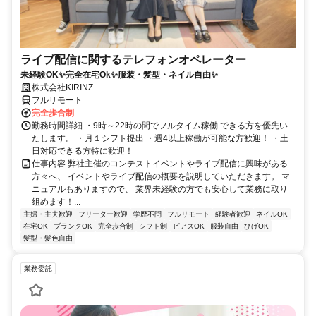
ライブ配信に関するテレフォンオペレーター
未経験OK✨完全在宅Ok✨服装・髪型・ネイル自由✨
株式会社KIRINZ
フルリモート
完全歩合制
勤務時間詳細 ・9時～22時の間でフルタイム稼働 できる方を優先い
たします。 ・月１シフト提出 ・週4以上稼働が可能な方歓迎！ ・土
日対応できる方特に歓迎！
仕事内容 弊社主催のコンテストイベントやライブ配信に興味がある
方々へ、 イベントやライブ配信の概要を説明していただきます。 マ
ニュアルもありますので、 業界未経験の方でも安心して業務に取り
組めます！...
主婦・主夫歓迎
フリーター歓迎
学歴不問
フルリモート
経験者歓迎
ネイルOK
在宅OK
ブランクOK
完全歩合制
シフト制
ピアスOK
服装自由
ひげOK
髪型・髪色自由
業務委託