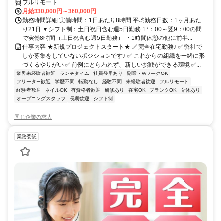
フルリモート
月給330,000円～360,000円
勤務時間詳細 実働時間：1日あたり8時間 平均勤務日数：1ヶ月あた
り21日 ▼シフト制：土日祝日含む週5日勤務 17：00～翌9：00の間
で実働8時間（土日祝含む週5日勤務） ・1時間休憩の他に前半...
仕事内容 ★新規プロジェクトスタート★ ✅ 完全在宅勤務♪ ✅ 弊社で
しか募集をしていないポジションです♪ ✅ これからの組織を一緒に形
づくるやりがい ✅ 前例にとらわれず、新しい挑戦ができる環境 ✅...
業界未経験者歓迎
ランチタイム
社員登用あり
副業・WワークOK
フリーター歓迎
学歴不問
転勤なし
経験不問
未経験者歓迎
フルリモート
経験者歓迎
ネイルOK
有資格者歓迎
研修あり
在宅OK
ブランクOK
育休あり
オープニングスタッフ
長期歓迎
シフト制
同じ企業の求人
業務委託