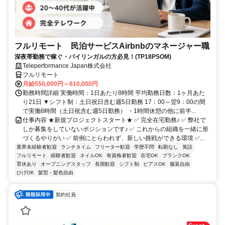
フルリモート 民泊サービスAirbnbのマネージャー職
深夜帯勤務で稼ぐ・バイリンガルの方必見！(TP18PSOM)
Teleperformance Japan株式会社
フルリモート
月給550,000円～610,000円
勤務時間詳細 実働時間：1日あたり8時間 平均勤務日数：1ヶ月あた
り21日 ▼シフト制：土日祝日含む週5日勤務 17：00～翌9：00の間
で実働8時間（土日祝含む週5日勤務） ・1時間休憩の他に前半...
仕事内容 ★新規プロジェクトスタート★ ✅ 完全在宅勤務♪ ✅ 弊社で
しか募集をしていないポジションです♪ ✅ これからの組織を一緒に形
づくるやりがい ✅ 前例にとらわれず、新しい挑戦ができる環境 ✅...
業界未経験者歓迎
ランチタイム
フリーター歓迎
学歴不問
転勤なし
英語
フルリモート
経験者歓迎
ネイルOK
有資格者歓迎
在宅OK
ブランクOK
育休あり
オープニングスタッフ
長期歓迎
シフト制
ピアスOK
服装自由
ひげOK
髪型・髪色自由
契約社員