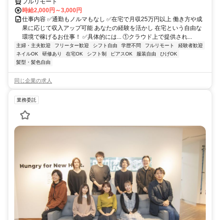
フルリモート
時給2,000円～3,000円
仕事内容 ✅通勤もノルマもなし ✅在宅で月収25万円以上 働き方や成
果に応じて収入アップ可能 あなたの経験を活かし 在宅という自由な
環境で稼げるお仕事！ ✅具体的には... ①クラウド上で提供され...
主婦・主夫歓迎
フリーター歓迎
シフト自由
学歴不問
フルリモート
経験者歓迎
ネイルOK
研修あり
在宅OK
シフト制
ピアスOK
服装自由
ひげOK
髪型・髪色自由
同じ企業の求人
業務委託