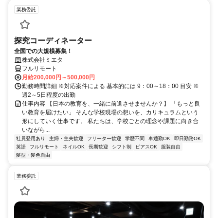
業務委託
探究コーディネーター
全国での大規模募集！
株式会社ミエタ
フルリモート
月給200,000円～500,000円
勤務時間詳細 ※対応案件による 基本的には 9：00～18：00 目安 ※
週2～5日程度の出勤
仕事内容 【日本の教育を、一緒に前進させませんか？】 「もっと良
い教育を届けたい」 そんな学校現場の想いを、カリキュラムという
形にしていく仕事です。 私たちは、学校ごとの理念や課題に向き合
いながら...
社員登用あり
主婦・主夫歓迎
フリーター歓迎
学歴不問
車通勤OK
即日勤務OK
英語
フルリモート
ネイルOK
長期歓迎
シフト制
ピアスOK
服装自由
髪型・髪色自由
業務委託