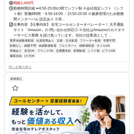
時給1,400円
勤務時間詳細 ⏩6:50-25:00の間でシフト制 ※会社指定シフト 《シフ
ト例》実働8時間 ・6:50-16:00 ・15:50-25:00 ※健康管理のため勤務
間インターバル 設定あり ※所...
仕事内容 【仕事内容】 在宅コールセンターオペレーター！ 大手通販
サイト「Amazon」の 問い合わせ対応◎ ※当社はAmazonのカスタマ
ーサービス業務 を請け負っています。当社の従業員として ...
業界未経験者歓迎
社員登用あり
主婦・主夫歓迎
フリーター歓迎
学歴不問
転勤なし
経験不問
未経験者歓迎
フルリモート
経験者歓迎
ネイルOK
研修あり
在宅OK
ブランクOK
交通費支給
長期歓迎
シフト制
ピアスOK
服装自由
ひげOK
同じ企業の求人
業務委託