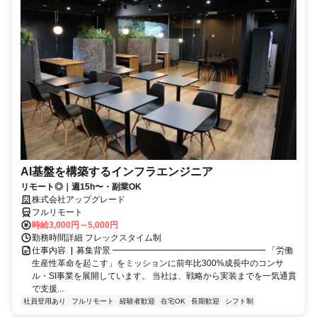
AI基盤を構築するインフラエンジニア
リモート◎｜週15h〜・副業OK
株式会社アップグレード
フルリモート
時給3,000円～5,000円
勤務時間詳細 フレックスタイム制
仕事内容 ▏募集背景 ━━━━━━━━━━━━━━━━━━ 「労働
生産性革命を起こす」をミッションに前年比300%成長中のコンサ
ル・SI事業を展開しています。 当社は、戦略から実装までを一気通貫
で支援...
社員登用あり
フルリモート
経験者歓迎
在宅OK
長期歓迎
シフト制