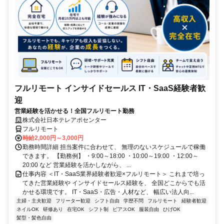
フルリモート インサイドセールス IT・SaaS経験者歓
迎
営業経験を活かせる！全国フルリモート勤務
株式会社日本テレアポセンター
フルリモート
時給2,000円～3,000円
勤務時間詳細 担当案件に合わせて、 無理のないスケジュールで稼働
できます。 【勤務例】 ・9:00～18:00 ・10:00～19:00 ・12:00～
20:00 など 営業経験を活かしながら、 ...
仕事内容 ＜IT・SaaS業界経験者歓迎×フルリモート＞ これまで培っ
てきた営業経験や インサイドセールス経験を、 全国どこからでも活
かせる環境です。 IT・SaaS・広告・人材など、 幅広い法人向...
主婦・主夫歓迎
フリーター歓迎
シフト自由
学歴不問
フルリモート
経験者歓迎
ネイルOK
研修あり
在宅OK
シフト制
ピアスOK
服装自由
ひげOK
髪型・髪色自由