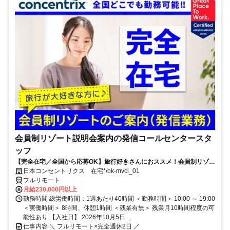
会員制リゾート説明会案内の発信コールセンタースタ
ッフ
【完全在宅／全国から応募OK】旅行好きさんにおススメ！会員制リゾー
トのご案内×テレワーク・リモートワーク◎月収34万円以上も可能！
日本コンセントリクス 在宅*/ok-mvci_01
フルリモート
月給230,000円以上
勤務時間 総労働時間：1週あたり40時間 ＜勤務時間＞ 10:00 ～ 19:00
＜実働時間＞ 8時間、休憩1時間 ＜残業有無＞ 残業月10時間程度の可
能性あり 【入社日】 2026年10月5日...
仕事内容 ＼ フルリモート×完全週休2日 ／