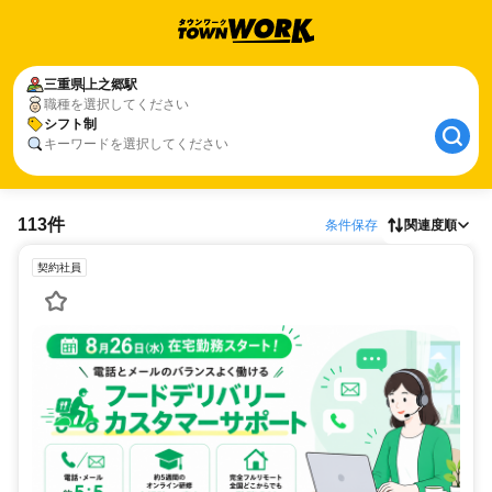
三重県
上之郷駅
職種を選択してください
シフト制
キーワードを選択してください
113件
条件保存
関連度順
契約社員