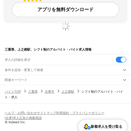
アプリを無料ダウンロード
三重県、上之郷駅、シフト制のアルバイト・バイト求人情報
求人の詳細を表示
条件を追加・変更して検索
市区町村を追加・変更
関連キーワード
完全在宅ワーク 全国
シール貼り 在宅
現在地周辺
ガチャガチャ
犬カフェ
三重県
駅を追加・変更
バイトTOP
三重県
志摩市
上之郷駅
シフト制のアルバイト・バイ
三重県
すべて
ト・求人
津市
四日市市
伊勢市
松阪市
桑名市
鈴鹿市
名張市
尾鷲市
亀山市
鳥羽市
熊野市
職種を追加・変更
JR関西本線(名古屋～亀山)
いなべ市
志摩市
伊賀市
桑名郡
員弁郡
三重郡
多気郡
度会郡
北牟婁郡
南牟婁郡
長島駅
桑名駅
朝日駅
富田駅
富田浜駅
四日市駅
南四日市駅
河原田駅
河曲駅
加佐登駅
飲食・フードサービス
特徴を追加・変更
井田川駅
亀山駅
飲食・フードサービス
すべて
ヘルプ・お問い合わせ
サイトマップ
利用規約・プライバシーポリシー
ホールスタッフ
キッチンスタッフ
皿洗い・洗い場
精肉・鮮魚加工
給食調理
人気
[企業]求人広告の掲載相談
JR関西本線(亀山～加茂)
雇用形態を追加・変更
パン屋（ベーカリー）
フードカウンター販売員
バー（BAR）・バーテンダー
日払いOK
高校生歓迎
学生歓迎
深夜の仕事
髪型・髪色自由
ひげOK
ネイルOK
亀山駅
関駅
加太駅
柘植駅
新堂駅
佐那具駅
伊賀上野駅
島ケ原駅
飲食店補助（開店・閉店準備）
飲食店（店長・マネージャー）
新着求人を受け取る
ピアスOK
アルバイト・パート
履歴書不要
オープニングスタッフ
留学生・外国人活躍中
都道府県を変更