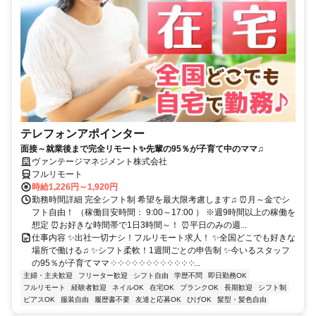
テレフォンアポインター
面接～就業後まで完全リモート✨先輩の95％が子育て中のママ♫
ヴァンテージマネジメント株式会社
フルリモート
時給1,226円～1,920円
勤務時間詳細 完全シフト制 希望を最大限考慮します♫ ⏰月～金でシ
フト自由！ （稼働目安時間： 9:00～17:00 ） ※週9時間以上の稼働を
想定 ⏰お好きな時間帯で1日3時間～！ ⏰平日のみの週...
仕事内容 ✨出社一切ナシ！フルリモート求人！ ✨全国どこでも好きな
場所で働ける♫ ✨シフト柔軟！1週間ごとの申告制 ✨今いるスタッフ
の95％が子育てママ ༶ ༶ ༶ ༶ ༶ ༶ ༶ ༶ ༶ ༶ ༶ ༶...
主婦・主夫歓迎
フリーター歓迎
シフト自由
学歴不問
即日勤務OK
フルリモート
経験者歓迎
ネイルOK
在宅OK
ブランクOK
長期歓迎
シフト制
ピアスOK
服装自由
履歴書不要
友達と応募OK
ひげOK
髪型・髪色自由