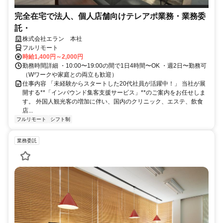
完全在宅で法人、個人店舗向けテレアポ業務・業務委
託・
株式会社エラン 本社
フルリモート
時給1,400円～2,000円
勤務時間詳細 ・10:00〜19:00の間で1日4時間〜OK ・週2日〜勤務可
（Wワークや家庭との両立も歓迎）
仕事内容 「未経験からスタートした20代社員が活躍中！」 当社が展
開する**「インバウンド集客支援サービス」**のご案内をお任せしま
す。 外国人観光客の増加に伴い、国内のクリニック、エステ、飲食
店...
フルリモート
シフト制
業務委託