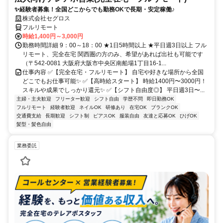
✨経験者募集！全国どこからでも勤務OKで長期・安定稼働♪
株式会社セグロス
フルリモート
時給1,400円～3,000円
勤務時間詳細 9：00～18：00 ★1日5時間以上 ★平日週3日以上 フル
リモート、完全在宅 関西圏の方のみ、希望があれば出社も可能です
（〒542-0081 大阪府大阪市中央区南船場1丁目16-1...
仕事内容 ✅【完全在宅・フルリモート】 自宅や好きな場所から全国
どこでもお仕事可能✨ ✅【高時給スタート】 時給1400円〜3000円！
スキルや成果でしっかり還元✨ ✅【シフト自由度◎】 平日週3日〜...
主婦・主夫歓迎
フリーター歓迎
シフト自由
学歴不問
即日勤務OK
フルリモート
経験者歓迎
ネイルOK
研修あり
在宅OK
ブランクOK
交通費支給
長期歓迎
シフト制
ピアスOK
服装自由
友達と応募OK
ひげOK
髪型・髪色自由
業務委託