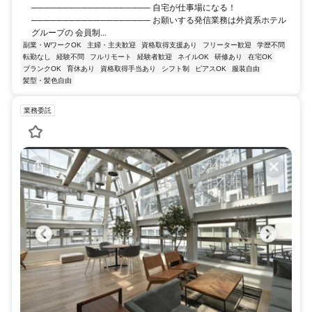
─────────────────── 自宅が仕事場になる！
─────────────────── お願いする発信業務は外資系ホテル
グループの 会員制...
副業・WワークOK
主婦・主夫歓迎
資格取得支援あり
フリーター歓迎
学歴不問
転勤なし
経験不問
フルリモート
経験者歓迎
ネイルOK
研修あり
在宅OK
ブランクOK
育休あり
資格取得手当あり
シフト制
ピアスOK
服装自由
髪型・髪色自由
業務委託