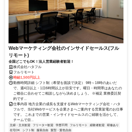
Webマーケティング会社のインサイドセールス(フル
リモート)
全国どこでもOK！法人営業経験者歓迎！
株式会社ハタフル
フルリモート
時給1,500円以上
勤務時間詳細 シフト制（希望を面談で決定） 9時～18時のあいだ
で、週4日以上・1日6時間以上が目安です。曜日・時間帯はあなたの
ご都合に合わせてご相談しながら決めましょう。 ※補足 業務委託契
約です...
仕事内容 地方企業の成長を支援するWebマーケティング会社・ハタ
フルで、当社Webサービスを企業さまへご案内する営業架電のお仕事
です。 これまでの営業・インサイドセールスのご経験を活かして、
チームで目...
主婦・主夫歓迎
フリーター歓迎
学歴不問
フルリモート
経験者歓迎
研修あり
在宅OK
シフト制
服装自由
髪型・髪色自由