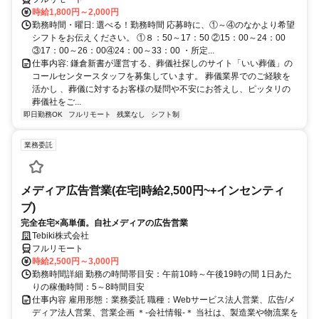
時給1,800円～2,000円
勤務時間・曜日: 選べる！勤務時間 応募時に、①～④のなかより希望
シフトをお伝えください。 ①８：50～17：50 ②15：00～24：00
③17：00～26：00④24：00～33：00 ・所定...
仕事内容: 鎌倉新書が運営する、葬儀社探しのサイト「いい葬儀」の
コールセンタースタッフを募集しています。 葬儀業界でのご経験を
活かし 、葬儀に対するお客様の疑問や不安にお答えし、ピッタリの
葬儀社をご...
即日勤務OK
フルリモート
残業なし
シフト制
業務委託
メディア広告営業(在宅|時給2,500円~+インセンティ
ブ)
完全在宅×高単価。自社メディアの広告営業
Tebiki株式会社
フルリモート
時給2,500円～3,000円
勤務時間詳細 勤務の時間帯目安：午前10時～午後19時の間 1日あた
りの稼働時間：5～8時間目安
仕事内容 雇用形態：業務委託 職種：Webサービス法人営業、広告/メ
ディア法人営業、営業企画 ＊-会社情報-＊ 当社は、製造業や物流業を