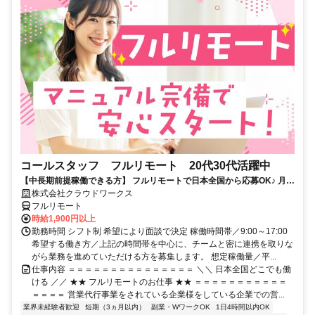
コールスタッフ フルリモート 20代30代活躍中
【中長期前提稼働できる方】 フルリモートで日本全国から応募OK♪ 月稼
働80時間で安定収入！
株式会社クラウドワークス
フルリモート
時給1,900円以上
勤務時間 シフト制 希望により面談で決定 稼働時間帯／9:00～17:00
希望する働き方／上記の時間帯を中心に、チームと密に連携を取りな
がら業務を進めていただける方を募集します。 想定稼働量／平...
仕事内容 ＝＝＝＝＝＝＝＝＝＝＝＝＝＝＝ ＼＼ 日本全国どこでも働
ける ／／ ★★ フルリモートのお仕事 ★★ ＝＝＝＝＝＝＝＝＝＝＝
＝＝＝＝ 営業代行事業をされている企業様をしている企業での営...
業界未経験者歓迎
短期（3ヵ月以内）
副業・WワークOK
1日4時間以内OK