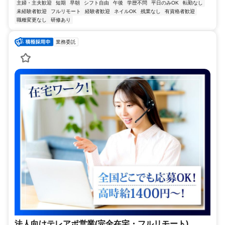
主婦・主夫歓迎
短期
早朝
シフト自由
午後
学歴不問
平日のみOK
転勤なし
未経験者歓迎
フルリモート
経験者歓迎
ネイルOK
残業なし
有資格者歓迎
職種変更なし
研修あり
業務委託
法人向けテレアポ営業(完全在宅・フルリモート)