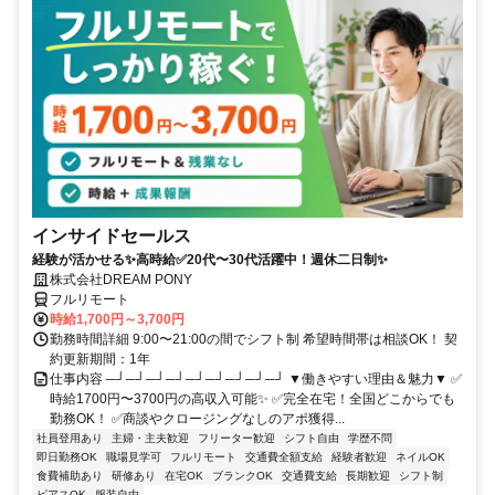
インサイドセールス
経験が活かせる✨高時給✅20代〜30代活躍中！週休二日制✨
株式会社DREAM PONY
フルリモート
時給1,700円～3,700円
勤務時間詳細 9:00〜21:00の間でシフト制 希望時間帯は相談OK！ 契
約更新期間：1年
仕事内容 ─┘─┘─┘─┘─┘─┘─┘─┘─┘ ▼働きやすい理由＆魅力▼ ✅
時給1700円〜3700円の高収入可能✨ ✅完全在宅！全国どこからでも
勤務OK！ ✅商談やクロージングなしのアポ獲得...
社員登用あり
主婦・主夫歓迎
フリーター歓迎
シフト自由
学歴不問
即日勤務OK
職場見学可
フルリモート
交通費全額支給
経験者歓迎
ネイルOK
食費補助あり
研修あり
在宅OK
ブランクOK
交通費支給
長期歓迎
シフト制
ピアスOK
服装自由