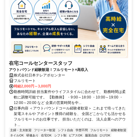
在宅コールセンタースタッフ
アウトバウンド経験歓迎！フルリモート×高収入
株式会社日本テレアポセンター
フルリモート
時給2,000円～3,000円
勤務時間詳細 担当案件やライフスタイルに合わせて、 勤務時間は柔
軟に調整可能です。 【勤務例】 ・9:00～18:00 ・10:00～19:00 ・
12:00～20:00 など 企業の営業時間を中...
仕事内容 ＜アウトバウンドコール経験者歓迎＞ これまで培ってきた
架電スキルや アポイント獲得の経験を、 全国どこからでも活かせる
フルリモートのお仕事です。 担当いただくのは、 法人企業へのアウ
ト...
主婦・主夫歓迎
フリーター歓迎
シフト自由
学歴不問
フルリモート
経験者歓迎
ネイルOK
研修あり
在宅OK
シフト制
ピアスOK
服装自由
ひげOK