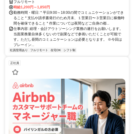
フルリモート
時給1,200円～1,850円
勤務時間・曜日: * 平日9:00～18:00の間でコミュニケーションができ
ること * 支払や請求書発行のため月末、１営業日〜３営業日に稼働時
間を確保できること * 作業については夜間などご自身の都...
仕事内容: 経理・会計アウトソーシング業務の遂行をお願いします。
当面業務量自体多くないので副業などで参画いただくことが可能で
す。ただし昼間のコミュニケーションは必要となります。 ※今回は
プレーイン...
社員登用あり
フルリモート
在宅OK
シフト制
正社員