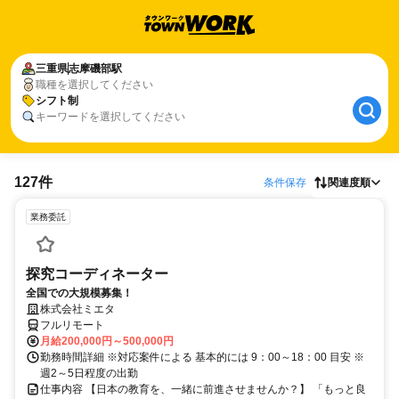
三重県
志摩磯部駅
職種を選択してください
シフト制
キーワードを選択してください
127件
条件保存
関連度順
業務委託
探究コーディネーター
全国での大規模募集！
株式会社ミエタ
フルリモート
月給200,000円～500,000円
勤務時間詳細 ※対応案件による 基本的には 9：00～18：00 目安 ※
週2～5日程度の出勤
仕事内容 【日本の教育を、一緒に前進させませんか？】 「もっと良