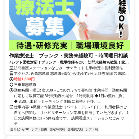
作業療法士 ブランク・実務未経験可・時間曜日相談
⭐️シフト柔軟対応！ブランク・職場復帰もOK！訪問未経験も歓迎！家庭
と仕事の両立をサポートし、無理なく働ける環境です！
訪問看護ステーションなごみ サテライト志摩(特定非営利活動法人
なごみ)
アクセス: 近鉄志摩線 志摩磯部駅から徒歩で9分 近鉄志摩線 穴川駅か
時給1,600円
ら徒歩で13分 車通勤可（無料駐車場あり）
三重県志摩市
勤務時間・曜日: ⏰8:30～17:30のうちで要相談 休憩時間、勤務時間
に応じて取得可能 8時間勤務の場合、1時間取得 ◆1日の流れ（例）
◆ 8:30…出勤・ミーティング 制服に着替えた後、...
仕事内容: ●職種／作業療法士（パート・アルバイト） 利用者様のご
自宅へ訪問し、リハビリテーション業務を担当していただきます。 1
日の訪問件数は3～5件程度です。 訪問看護ステーションなごみ サ
テ...
週1日からOK
シフト自由
固定時間制
交通費支給
シフト制