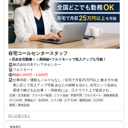
在宅コールセンタースタッフ
＜完全在宅勤務！＞高時給×フルリモートで収入アップも可能！
株式会社日本テレアポセンター
フルリモート
時給2,000円～3,000円
仕事内容 ✅通勤もノルマもなし ✅在宅で月収25万円以上 働き方や成
果に応じて収入アップ可能 あなたの経験を活かし 在宅という自由な
環境で稼げるお仕事！ ✅具体的には... ①クラウド上で提供され...
主婦・主夫歓迎
フリーター歓迎
シフト自由
学歴不問
フルリモート
経験者歓迎
ネイルOK
研修あり
在宅OK
シフト制
ピアスOK
服装自由
ひげOK
髪型・髪色自由
同じ企業の求人
業務委託