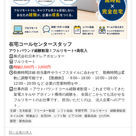
在宅コールセンタースタッフ
アウトバウンド経験歓迎！フルリモート×高収入
株式会社日本テレアポセンター
フルリモート
時給2,000円～3,000円
勤務時間詳細 担当案件やライフスタイルに合わせて、 勤務時間は柔
軟に調整可能です。 【勤務例】 ・9:00～18:00 ・10:00～19:00 ・
12:00～20:00 など 企業の営業時間を中...
仕事内容 ＜アウトバウンドコール経験者歓迎＞ これまで培ってきた
架電スキルや アポイント獲得の経験を、 全国どこからでも活かせる
フルリモートのお仕事です。 担当いただくのは、 法人企業へのアウ
ト...
主婦・主夫歓迎
フリーター歓迎
シフト自由
学歴不問
フルリモート
経験者歓迎
ネイルOK
研修あり
在宅OK
シフト制
ピアスOK
服装自由
ひげOK
髪型・髪色自由
同じ企業の求人