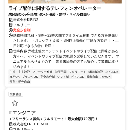
ライブ配信に関するテレフォンオペレーター
未経験OK✨完全在宅Ok✨服装・髪型・ネイル自由✨
株式会社KIRINZ
フルリモート
完全歩合制
勤務時間詳細 ・9時～22時の間でフルタイム稼働 できる方を優先い
たします。 ・月１シフト提出 ・週4以上稼働が可能な方歓迎！ ・土
日対応できる方特に歓迎！
仕事内容 弊社主催のコンテストイベントやライブ配信に興味がある
方々へ、 イベントやライブ配信の概要を説明していただきます。 マ
ニュアルもありますので、 業界未経験の方でも安心して業務に取り
組めます！...
主婦・主夫歓迎
フリーター歓迎
学歴不問
フルリモート
経験者歓迎
ネイルOK
在宅OK
ブランクOK
完全歩合制
シフト制
ピアスOK
服装自由
ひげOK
髪型・髪色自由
業務委託
ITエンジニア
＜フリーランス募集＞フルリモート！最大金額170万円！
株式会社FREE BRAIN
フルリモート