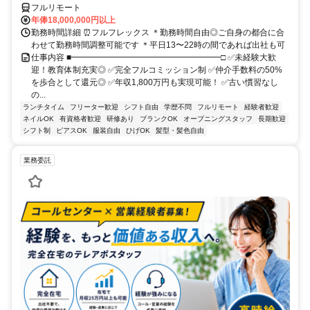
フルリモート
年俸18,000,000円以上
勤務時間詳細 ⏰フルフレックス ＊勤務時間自由◎ご自身の都合に合
わせて勤務時間調整可能です ＊平日13〜22時の間であれば出社も可
仕事内容 ■━━━━━━━━━━━━━━━━━━□ ✅未経験大歓
迎！教育体制充実◎ ✅完全フルコミッション制 ✅仲介手数料の50%
を歩合として還元◎ ✅年収1,800万円も実現可能！ ✅古い慣習なし
の...
ランチタイム
フリーター歓迎
シフト自由
学歴不問
フルリモート
経験者歓迎
ネイルOK
有資格者歓迎
研修あり
ブランクOK
オープニングスタッフ
長期歓迎
シフト制
ピアスOK
服装自由
ひげOK
髪型・髪色自由
業務委託