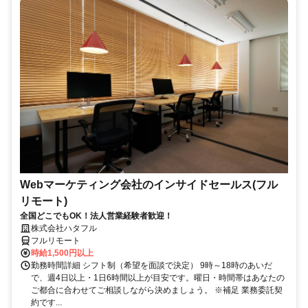
Webマーケティング会社のインサイドセールス(フル
リモート)
全国どこでもOK！法人営業経験者歓迎！
株式会社ハタフル
フルリモート
時給1,500円以上
勤務時間詳細 シフト制（希望を面談で決定） 9時～18時のあいだ
で、週4日以上・1日6時間以上が目安です。曜日・時間帯はあなたの
ご都合に合わせてご相談しながら決めましょう。 ※補足 業務委託契
約です...