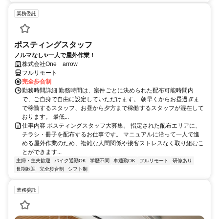
業務委託
ポスティングスタッフ
ノルマなし✨一人で屋外作業！
株式会社One arrow
フルリモート
完全歩合制
勤務時間詳細 勤務時間は、案件ごとに決められた配布可能時間内
で、ご自身で自由に設定していただけます。 朝早くからお昼過ぎま
で稼働するスタッフ、お昼から夕方まで稼働するスタッフが混在して
おります。 最低...
仕事内容 ポスティングスタッフ大募集。 指定された配布エリアに、
チラシ・冊子を配布するお仕事です。 マニュアルに沿って一人で進
める屋外作業のため、複雑な人間関係や接客ストレスなく取り組むこ
とができます...
主婦・主夫歓迎
バイク通勤OK
学歴不問
車通勤OK
フルリモート
研修あり
長期歓迎
完全歩合制
シフト制
業務委託