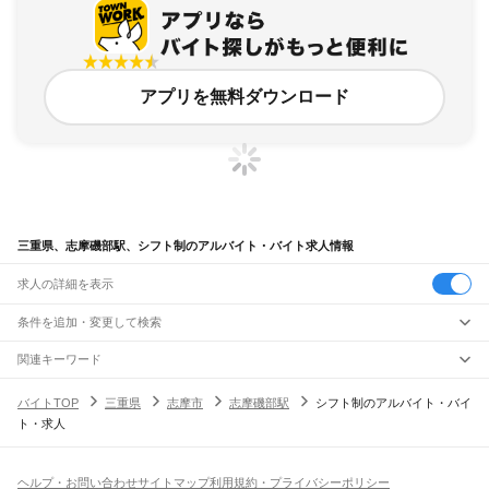
アプリを無料ダウンロード
三重県、志摩磯部駅、シフト制のアルバイト・バイト求人情報
求人の詳細を表示
条件を追加・変更して検索
市区町村を追加・変更
関連キーワード
完全在宅ワーク 全国
シール貼り 在宅
現在地周辺
ガチャガチャ
犬カフェ
三重県
駅を追加・変更
バイトTOP
三重県
志摩市
志摩磯部駅
シフト制のアルバイト・バイ
三重県
すべて
ト・求人
津市
四日市市
伊勢市
松阪市
桑名市
鈴鹿市
名張市
尾鷲市
亀山市
鳥羽市
熊野市
職種を追加・変更
JR関西本線(名古屋～亀山)
いなべ市
志摩市
伊賀市
桑名郡
員弁郡
三重郡
多気郡
度会郡
北牟婁郡
南牟婁郡
長島駅
桑名駅
朝日駅
富田駅
富田浜駅
四日市駅
南四日市駅
河原田駅
河曲駅
加佐登駅
飲食・フードサービス
特徴を追加・変更
井田川駅
亀山駅
飲食・フードサービス
すべて
ヘルプ・お問い合わせ
サイトマップ
利用規約・プライバシーポリシー