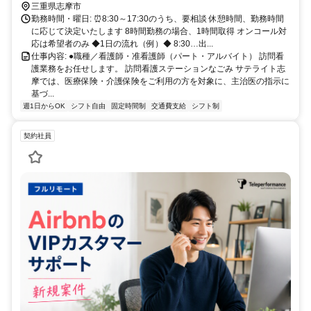
三重県志摩市
勤務時間・曜日: ⏰8:30～17:30のうち、要相談 休憩時間、勤務時間
に応じて決定いたします 8時間勤務の場合、1時間取得 オンコール対
応は希望者のみ ◆1日の流れ（例）◆ 8:30…出...
仕事内容: ●職種／看護師・准看護師（パート・アルバイト） 訪問看
護業務をお任せします。 訪問看護ステーションなごみ サテライト志
摩では、医療保険・介護保険をご利用の方を対象に、主治医の指示に
基づ...
週1日からOK
シフト自由
固定時間制
交通費支給
シフト制
契約社員