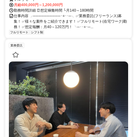
月給400,000円～1,200,000円
勤務時間詳細 ⏰想定稼働時間 └月140～180時間
仕事内容 ╭──────────･⭐･･─╮ ✅業務委託(フリーランス)募
集！ ✅様々な案件をご紹介できます！ ✅フルリモート(在宅ワーク)勤
務！ ✅想定報酬：月40～120万円！ ╰─･･⭐･─...
フルリモート
シフト制
業務委託