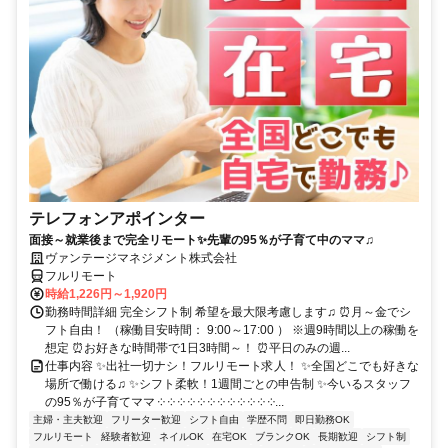
テレフォンアポインター
面接～就業後まで完全リモート✨先輩の95％が子育て中のママ♫
ヴァンテージマネジメント株式会社
フルリモート
時給1,226円～1,920円
勤務時間詳細 完全シフト制 希望を最大限考慮します♫ ⏰月～金でシ
フト自由！ （稼働目安時間： 9:00～17:00 ） ※週9時間以上の稼働を
想定 ⏰お好きな時間帯で1日3時間～！ ⏰平日のみの週...
仕事内容 ✨出社一切ナシ！フルリモート求人！ ✨全国どこでも好きな
場所で働ける♫ ✨シフト柔軟！1週間ごとの申告制 ✨今いるスタッフ
の95％が子育てママ ༶ ༶ ༶ ༶ ༶ ༶ ༶ ༶ ༶ ༶ ༶ ༶...
主婦・主夫歓迎
フリーター歓迎
シフト自由
学歴不問
即日勤務OK
フルリモート
経験者歓迎
ネイルOK
在宅OK
ブランクOK
長期歓迎
シフト制