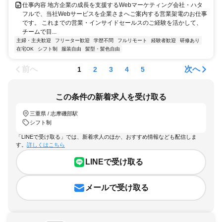
仕事内容 地方企業の成長を支援するWebマーケティング会社・ハタ
フルで、当社Webサービスを企業さまへご案内する営業架電のお仕事
です。 これまでの営業・インサイドセールスのご経験を活かして、
チームで目...
主婦・主夫歓迎
フリーター歓迎
学歴不問
フルリモート
経験者歓迎
研修あり
在宅OK
シフト制
服装自由
髪型・髪色自由
前へ
次へ
1
2
3
4
5
この条件の新着求人を受け取る
三重県 / 志摩磯部駅
シフト制
「LINEで受け取る」では、新着求人のほか、おすすめ情報なども配信しま
す。
詳しくはこちら
LINEで受け取る
メールで受け取る