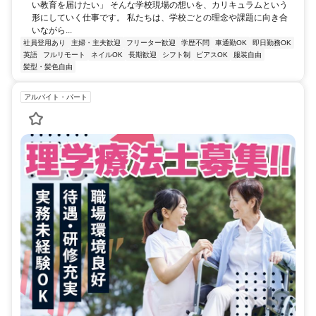
い教育を届けたい」 そんな学校現場の想いを、カリキュラムという
形にしていく仕事です。 私たちは、学校ごとの理念や課題に向き合
いながら...
社員登用あり
主婦・主夫歓迎
フリーター歓迎
学歴不問
車通勤OK
即日勤務OK
英語
フルリモート
ネイルOK
長期歓迎
シフト制
ピアスOK
服装自由
髪型・髪色自由
アルバイト・パート