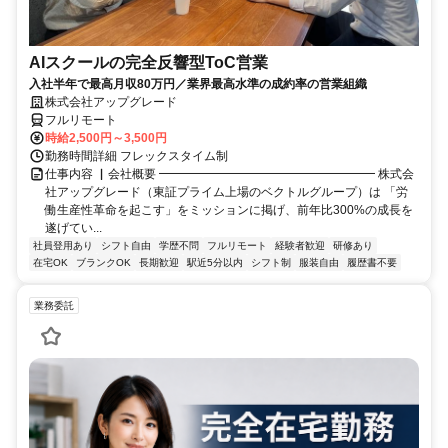
AIスクールの完全反響型ToC営業
入社半年で最高月収80万円／業界最高水準の成約率の営業組織
株式会社アップグレード
フルリモート
時給2,500円～3,500円
勤務時間詳細 フレックスタイム制
仕事内容 ▏会社概要 ━━━━━━━━━━━━━━━━━━ 株式会
社アップグレード（東証プライム上場のベクトルグループ）は 「労
働生産性革命を起こす」をミッションに掲げ、前年比300%の成長を
遂げてい...
社員登用あり
シフト自由
学歴不問
フルリモート
経験者歓迎
研修あり
在宅OK
ブランクOK
長期歓迎
駅近5分以内
シフト制
服装自由
履歴書不要
業務委託