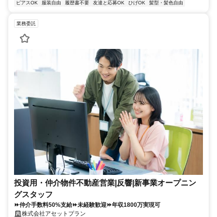
ピアスOK
服装自由
履歴書不要
友達と応募OK
ひげOK
髪型・髪色自由
業務委託
投資用・仲介物件不動産営業|反響|新事業オープニン
グスタッフ
⏩仲介手数料50%支給⏩未経験歓迎⏩年収1800万実現可
株式会社アセットプラン