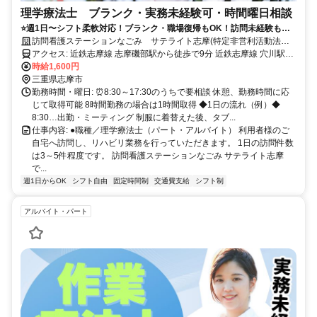
理学療法士 ブランク・実務未経験可・時間曜日相談
⭐️週1日〜シフト柔軟対応！ブランク・職場復帰もOK！訪問未経験も歓
迎！家庭と仕事の両立をサポートし、無理なく働ける環境です！
訪問看護ステーションなごみ サテライト志摩(特定非営利活動法人
なごみ)
アクセス: 近鉄志摩線 志摩磯部駅から徒歩で9分 近鉄志摩線 穴川駅か
時給1,600円
ら徒歩で13分 車通勤可（無料駐車場あり）
三重県志摩市
勤務時間・曜日: ⏰8:30～17:30のうちで要相談 休憩、勤務時間に応
じて取得可能 8時間勤務の場合は1時間取得 ◆1日の流れ（例）◆
8:30…出勤・ミーティング 制服に着替えた後、タブ...
仕事内容: ●職種／理学療法士（パート・アルバイト） 利用者様のご
自宅へ訪問し、リハビリ業務を行っていただきます。 1日の訪問件数
は3～5件程度です。 訪問看護ステーションなごみ サテライト志摩
で...
週1日からOK
シフト自由
固定時間制
交通費支給
シフト制
アルバイト・パート