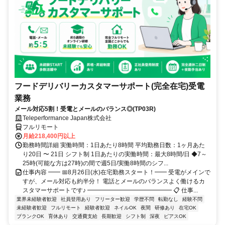
フードデリバリーカスタマーサポート(完全在宅)受電
業務
メール対応5割！受電とメールのバランス◎(TP03R)
Teleperformance Japan株式会社
フルリモート
月給218,400円以上
勤務時間詳細 実働時間：1日あたり8時間 平均勤務日数：1ヶ月あた
り20日 〜 21日 シフト制 1日あたりの実働時間：最大8時間/日 ◆7～
25時(可能な方は27時)の間で週5日/実働8時間のシフ...
仕事内容 ━━ 📅8月26日(水)在宅勤務スタート！━━ 受電がメインで
すが、メール対応も約半分！ 電話とメールのバランスよく働けるカ
スタマーサポートです♪ ━━━━━━━━━━━━━━ 📋 仕事...
業界未経験者歓迎
社員登用あり
フリーター歓迎
学歴不問
転勤なし
経験不問
未経験者歓迎
フルリモート
経験者歓迎
ネイルOK
夜間
研修あり
在宅OK
ブランクOK
育休あり
交通費支給
長期歓迎
シフト制
深夜
ピアスOK