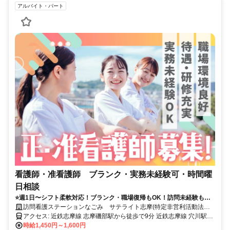
アルバイト・パート
看護師・准看護師 ブランク・実務未経験可・時間曜
日相談
⭐️週1日〜シフト柔軟対応！ブランク・職場復帰もOK！訪問未経験も歓
迎！家庭と仕事の両立をサポートし、無理なく働ける環境です！
訪問看護ステーションなごみ サテライト志摩(特定非営利活動法人
なごみ)
アクセス: 近鉄志摩線 志摩磯部駅から徒歩で9分 近鉄志摩線 穴川駅か
時給1,450円～1,600円
ら徒歩で13分 車通勤可（無料駐車場あり）