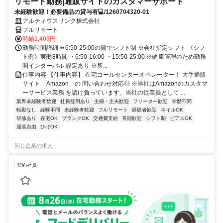
リモート勤務|通販サイトのカスタマーサポート
未経験歓迎！必要備品の貸与有💻/1260704320-01
アルティウスリンク株式会社
フルリモート
時給1,400円
勤務時間詳細 ⏩6:50-25:00の間でシフト制 ※会社指定シフト 《シフ
ト例》実働8時間 ・6:50-16:00 ・15:50-25:00 ※健康管理のため勤務
間インターバル 設定あり ※所...
仕事内容 【仕事内容】 在宅コールセンターオペレーター！ 大手通販
サイト「Amazon」の 問い合わせ対応◎ ※当社はAmazonのカスタマ
ーサービス業務 を請け負っています。当社の従業員として ...
業界未経験者歓迎
社員登用あり
主婦・主夫歓迎
フリーター歓迎
学歴不問
転勤なし
経験不問
未経験者歓迎
フルリモート
経験者歓迎
ネイルOK
研修あり
在宅OK
ブランクOK
交通費支給
長期歓迎
シフト制
ピアスOK
服装自由
ひげOK
同じ企業の求人
契約社員