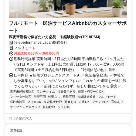
フルリモート 民泊サービスAirbnbのカスタマーサポ
ート
深夜帯勤務で稼ぎたい方必見！未経験歓迎✨(TP18PSM)
Teleperformance Japan株式会社
フルリモート
月給330,000円～360,000円
勤務時間詳細 実働時間：1日あたり8時間 平均勤務日数：1ヶ月あた
り21日 ▼シフト制：土日祝日含む週5日勤務 17：00～翌9：00の間
で実働8時間（土日祝含む週5日勤務） ・1時間休憩の他に前半...
仕事内容 ★新規プロジェクトスタート★ ✅ 完全在宅勤務♪ ✅ 弊社で
しか募集をしていないポジションです♪ ✅ これからの組織を一緒に形
づくるやりがい ✅ 前例にとらわれず、新しい挑戦ができる環境 ✅...
業界未経験者歓迎
ランチタイム
社員登用あり
副業・WワークOK
フリーター歓迎
学歴不問
転勤なし
経験不問
未経験者歓迎
フルリモート
経験者歓迎
ネイルOK
有資格者歓迎
研修あり
在宅OK
ブランクOK
育休あり
オープニングスタッフ
長期歓迎
シフト制
同じ企業の求人
業務委託