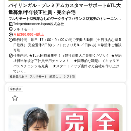
バイリンガル・プレミアムカスタマーサポート&TL大
量募集!半年後正社員・完全在宅
フルリモート◎残業なしのワークライフバランス◎充実のトレーニング
◎語学を活かして将来キャリア有望
TeleperformanceJapan株式会社
フルリモート
月給360,000円以上
勤務時間・曜日: 17：00～9：00 の間で実働 8 時間（土日祝含む週 5
日勤務） 完全週休2日制(シフトにより月8～9日休み) ※希望休ご相談
可能
仕事内容: ★TLも同時募集中！（弊社別求人ご参照ください） ★契約
社員半年後は正社員登用チャンス！！ ★国際的な職場にてキャリア
パス＆チェンジも充実！ ★スタートアップ案件ゆえ会社を作り上げ
ていく...
社員登用あり
フルリモート
残業なし
シフト制
業務委託