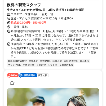
飲料の製造スタッフ
生活スタイルに合わせ週休2日・3日を選択可！前職給与保証
コスモフーズ株式会社 菰野工場
交通・アクセス 四日市IC～車で15分 ＊車通勤OK
月給200,000円～350,000円
三重県三重郡
勤務時間詳細 実働時間：1日あたり8時間 〜 10時間 平均勤務日数：1
ヶ月あたり17日 〜 21日 ご希望に合わせて、 週休2日スタイルまたは
週休3日スタイルを選択できます。 どちらも実働週40時...
仕事内容 ＊23年秋に新規稼働した新しい工場！ ＊週休2日or週休3日
から選択OK！どちらも週40時間勤務で給与水準は同じです！ ＊前職
給与を保証し、経験やスキルを考慮して給与を決定します！ ＊驚異
的...
業界未経験者歓迎
学歴不問
車通勤OK
経験不問
未経験者歓迎
賞与あり
ブランクOK
交通費支給
長期歓迎
シフト制
長期休暇あり
派遣社員