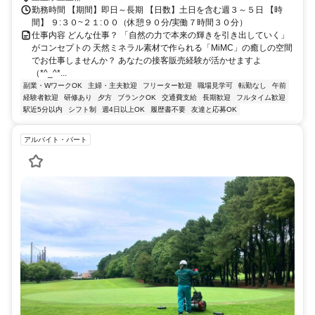
勤務時間 【期間】即日～長期 【日数】土日を含む週３～５日 【時
間】 ９:３０~２１:００（休憩９０分/実働７時間３０分）
仕事内容 どんな仕事？ 「自然の力で本来の輝きを引き出していく」
がコンセプトの 天然ミネラル素材で作られる「MiMC」の癒しの空間
でお仕事しませんか？ あなたの接客販売経験が活かせますよ
（*^_^*...
副業・WワークOK
主婦・主夫歓迎
フリーター歓迎
職場見学可
転勤なし
午前
経験者歓迎
研修あり
夕方
ブランクOK
交通費支給
長期歓迎
フルタイム歓迎
駅近5分以内
シフト制
週4日以上OK
履歴書不要
友達と応募OK
アルバイト・パート