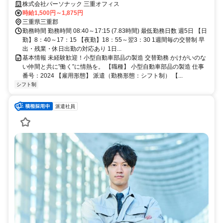
株式会社パーソナック 三重オフィス
時給1,500円～1,875円
三重県三重郡
勤務時間 勤務時間 08:40～17:15 (7.83時間) 最低勤務日数 週5日 【日
勤】8：40～17：15 【夜勤】18：55～翌3：30 1週間毎の交替制 早
出・残業・休日出勤の対応あり 1日...
基本情報 未経験歓迎！小型自動車部品の製造 交替勤務 かけがいのな
い仲間と共に”働く”に情熱を。 【職種】 小型自動車部品の製造 仕事
番号：2024 【雇用形態】 派遣（勤務形態：シフト制） 【...
シフト制
派遣社員