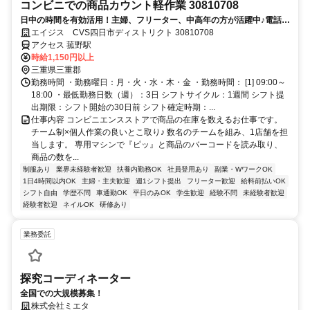
コンビニでの商品カウント軽作業 30810708
日中の時間を有効活用！主婦、フリーター、中高年の方が活躍中♪電話面
接で合否決定！応募時は履歴書不要！
エイジス CVS四日市ディストリクト 30810708
アクセス 菰野駅
時給1,150円以上
三重県三重郡
勤務時間 ・勤務曜日：月・火・水・木・金 ・勤務時間： [1] 09:00～
18:00 ・最低勤務日数（週）：3日 シフトサイクル：1週間 シフト提
出期限：シフト開始の30日前 シフト確定時期：...
仕事内容 コンビニエンスストアで商品の在庫を数えるお仕事です。
チーム制×個人作業の良いとこ取り♪ 数名のチームを組み、1店舗を担
当します。 専用マシンで『ピッ』と商品のバーコードを読み取り、
商品の数を...
制服あり
業界未経験者歓迎
扶養内勤務OK
社員登用あり
副業・WワークOK
1日4時間以内OK
主婦・主夫歓迎
週1シフト提出
フリーター歓迎
給料前払いOK
シフト自由
学歴不問
車通勤OK
平日のみOK
学生歓迎
経験不問
未経験者歓迎
経験者歓迎
ネイルOK
研修あり
業務委託
探究コーディネーター
全国での大規模募集！
株式会社ミエタ