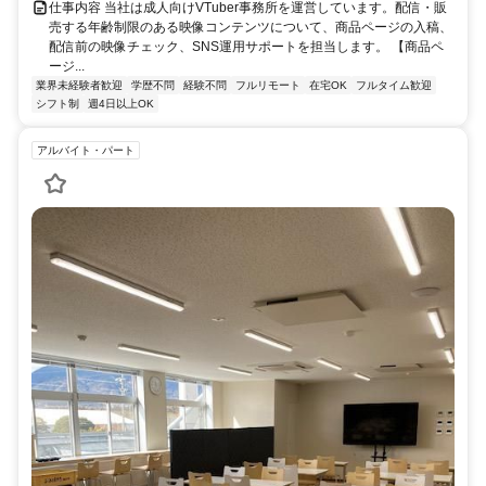
仕事内容 当社は成人向けVTuber事務所を運営しています。配信・販
売する年齢制限のある映像コンテンツについて、商品ページの入稿、
配信前の映像チェック、SNS運用サポートを担当します。 【商品ペ
ージ...
業界未経験者歓迎
学歴不問
経験不問
フルリモート
在宅OK
フルタイム歓迎
シフト制
週4日以上OK
アルバイト・パート