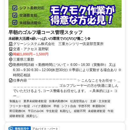
早朝のゴルフ場コース管理スタッフ
未経験大活躍⭐緑いっぱいの環境でのびのび働こう✿
グリーンシステム株式会社 三重カンツリー倶楽部営業所
交通・アクセス 菰野駅
時給1,090円～1,500円
三重県三重郡
勤務時間詳細 ＜勤務時間について＞ 6:00～16:30（実働8h） 又は
6:30～9:30 6:30～12:00(休憩30分) ※季節により変動する場合あり ※
時間応相談
仕事内容 ￣￣￣￣￣￣￣￣￣￣￣￣￣￣ ✨ こんなことをお任せ ✨ ＿
＿＿＿＿＿＿＿＿＿＿＿＿＿ ゴルフプレーヤーの方が快適に楽しん
でいただけるよう､コース整備をお任せします。 ＜具体的には＞ コ
ー...
制服あり
業界未経験者歓迎
扶養内勤務OK
社員登用あり
主婦・主夫歓迎
フリーター歓迎
バイク通勤OK
早朝
シフト自由
学歴不問
車通勤OK
即日勤務OK
平日のみOK
学生歓迎
転勤なし
経験不問
未経験者歓迎
午前
経験者歓迎
残業なし
アルバイト・パート