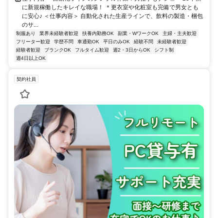
に新規稼働したキレイな職場！ ＊更衣室や化粧室も完備で男女とも
に安心♪ ＜仕事内容＞ 自動化された生産ラインで、飲料の製造・梱包
のサ...
制服あり
業界未経験者歓迎
扶養内勤務OK
副業・WワークOK
主婦・主夫歓迎
フリーター歓迎
学歴不問
車通勤OK
平日のみOK
経験不問
未経験者歓迎
経験者歓迎
ブランクOK
フルタイム歓迎
週2・3日からOK
シフト制
週4日以上OK
契約社員