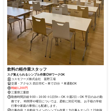
飲料の軽作業スタッフ
スグ覚えられるシンプル作業◎WワークOK
コスモフーズ株式会社 菰野工場
交通・アクセス 四日市IC～車で15分 ＊車通勤OK
時給1,200円
三重県三重郡
勤務時間詳細 9:00～16:00 ※1日5h～OK ※週2日～OK 平日のみの勤
務です。 時間帯や曜日については、柔軟に対応可能。 お子様の学校
行事や家庭の事情にも配慮します。
仕事内容 ＊自動化ラインのシンプル作業！力仕事もナシ◎ ＊23年秋