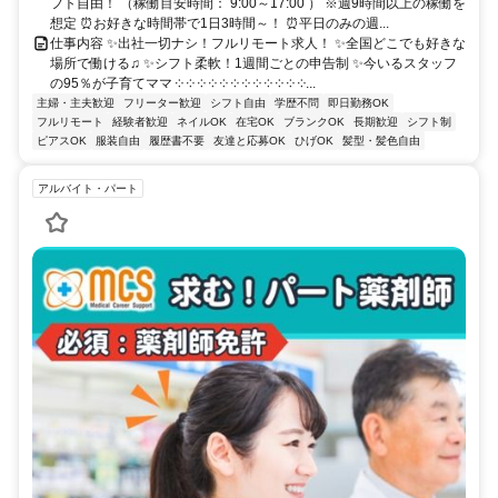
フト自由！ （稼働目安時間： 9:00～17:00 ） ※週9時間以上の稼働を
想定 ⏰お好きな時間帯で1日3時間～！ ⏰平日のみの週...
仕事内容 ✨出社一切ナシ！フルリモート求人！ ✨全国どこでも好きな
場所で働ける♫ ✨シフト柔軟！1週間ごとの申告制 ✨今いるスタッフ
の95％が子育てママ ༶ ༶ ༶ ༶ ༶ ༶ ༶ ༶ ༶ ༶ ༶ ༶...
主婦・主夫歓迎
フリーター歓迎
シフト自由
学歴不問
即日勤務OK
フルリモート
経験者歓迎
ネイルOK
在宅OK
ブランクOK
長期歓迎
シフト制
ピアスOK
服装自由
履歴書不要
友達と応募OK
ひげOK
髪型・髪色自由
アルバイト・パート