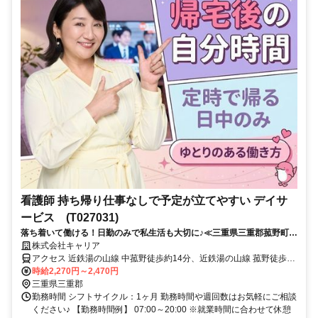
看護師 持ち帰り仕事なしで予定が立てやすい デイサ
ービス (T027031)
落ち着いて働ける！日勤のみで私生活も大切に♪≪三重県三重郡菰野町周
辺≫
株式会社キャリア
アクセス 近鉄湯の山線 中菰野徒歩約14分、近鉄湯の山線 菰野徒歩約
23分、近鉄湯の山線 大羽根園徒歩約24分
時給2,270円～2,470円
三重県三重郡
勤務時間 シフトサイクル：1ヶ月 勤務時間や週回数はお気軽にご相談
ください♪ 【勤務時間例】 07:00～20:00 ※就業時間に合わせて休憩