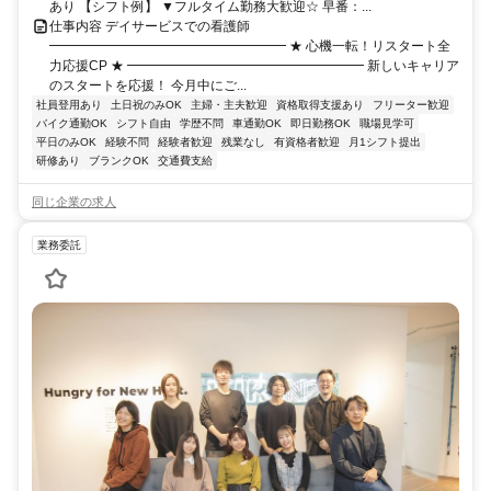
あり 【シフト例】 ▼フルタイム勤務大歓迎☆ 早番：...
仕事内容 デイサービスでの看護師
━━━━━━━━━━━━━━━━━━ ★ 心機一転！リスタート全
力応援CP ★ ━━━━━━━━━━━━━━━━━━ 新しいキャリア
のスタートを応援！ 今月中にご...
社員登用あり
土日祝のみOK
主婦・主夫歓迎
資格取得支援あり
フリーター歓迎
バイク通勤OK
シフト自由
学歴不問
車通勤OK
即日勤務OK
職場見学可
平日のみOK
経験不問
経験者歓迎
残業なし
有資格者歓迎
月1シフト提出
研修あり
ブランクOK
交通費支給
同じ企業の求人
業務委託