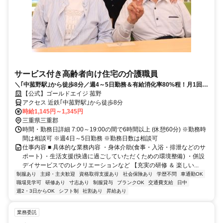
サービス付き高齢者向け住宅の介護職員
＼｢中菰野駅｣から徒歩8分／週4～5日勤務＆有給消化率80%程！月1回の
勉強会でスキルUP!!
【公式】ゴールドエイジ 菰野
アクセス 近鉄｢中菰野駅｣から徒歩8分
時給1,145円～1,345円
三重県三重郡
時間・勤務日詳細 7:00～19:00の間で6時間以上 (休憩60分) ※勤務時
間は相談可 ※週4日～5日勤務 ※勤務日数は相談可
仕事内容 ■ 具体的な業務内容 ・身体介助(食事・入浴・排泄などのサ
ポート) ・生活支援(快適に過ごしていただくための環境整備) ・併設
デイサービスでのレクリエーションなど 【充実の研修 ＆ 楽しい...
制服あり
主婦・主夫歓迎
資格取得支援あり
社会保険あり
学歴不問
車通勤OK
職場見学可
研修あり
寸志あり
制服貸与
ブランクOK
交通費支給
日中
週2・3日からOK
シフト制
社割あり
昇給あり
業務委託