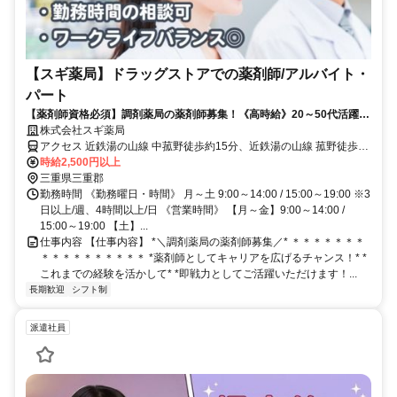
【スギ薬局】ドラッグストアでの薬剤師/アルバイト・
パート
【薬剤師資格必須】調剤薬局の薬剤師募集！《高時給》20～50代活躍中
★ブランクOK〇
株式会社スギ薬局
アクセス 近鉄湯の山線 中菰野徒歩約15分、近鉄湯の山線 菰野徒歩約
25分、近鉄湯の山線 大羽根園徒歩約25分
時給2,500円以上
三重県三重郡
勤務時間 《勤務曜日・時間》 月～土 9:00～14:00 / 15:00～19:00 ※3
日以上/週、4時間以上/日 《営業時間》 【月～金】9:00～14:00 /
15:00～19:00 【土】...
仕事内容 【仕事内容】 *＼調剤薬局の薬剤師募集／* ＊＊＊＊＊＊＊
＊＊＊＊＊＊＊＊＊＊ *薬剤師としてキャリアを広げるチャンス！* *
これまでの経験を活かして* *即戦力としてご活躍いただけます！...
長期歓迎
シフト制
派遣社員