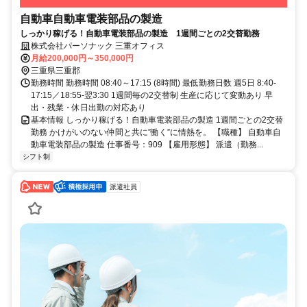
自動車自動車電装部品の製造
しっかり稼げる！自動車電装部品の製造 1週間ごとの2交替勤務
株式会社パーソナック 三重オフィス
月給200,000円～350,000円
三重県三重郡
勤務時間 勤務時間 08:40～17:15 (8時間) 最低勤務日数 週5日 8:40-
17:15／18:55-翌3:30 1週間毎の2交替制 生産に応じて変動あり 早
出・残業・休日出勤の対応あり
基本情報 しっかり稼げる！自動車電装部品の製造 1週間ごとの2交替
勤務 かけがいのない仲間と共に”働く”に情熱を。 【職種】 自動車自
動車電装部品の製造 仕事番号：909 【雇用形態】 派遣（勤務...
シフト制
派遣社員