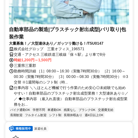
自動車部品の製造|プラスチック射出成型|バリ取り|包
装作業
大量募集！／大型連休あり／ガッツリ働ける！/TSU0147
株式会社グロップ 三重オフィス_196571
交通・アクセス 三岐鉄道三岐線「保々駅」より車で8分
時給1,200円～1,500円
三重県三重郡
勤務時間詳細 ［1］08:00～16:30（実働7時間30分） ［2］16:00～
00:30（実働7時間30分） ［3］00:00～08:30（実働7時間30分） ※3
交替 ※1週間毎のシフト制（時...
仕事内容 ＼＼ほとんど機械で行う作業のため安心◎未経験でも始め
やすい！自動車部品のプラスチック射出成型業務！大型連休あり☆／
／ ◆仕事内容 （雇入れ直後） 自動車部品のプラスチック射出成型業
務をお...
バイク通勤OK
学歴不問
車通勤OK
残業なし
ブランクOK
交通費支給
長期歓迎
フルタイム歓迎
シフト制
長期休暇あり
週4日以上OK
派遣社員