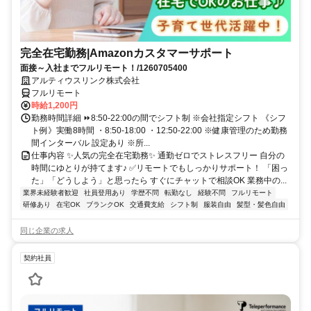
完全在宅勤務|Amazonカスタマーサポート
面接～入社までフルリモート！/1260705400
アルティウスリンク株式会社
フルリモート
時給1,200円
勤務時間詳細 ⏩8:50-22:00の間でシフト制 ※会社指定シフト 《シフ
ト例》実働8時間 ・8:50-18:00 ・12:50-22:00 ※健康管理のため勤務
間インターバル 設定あり ※所...
仕事内容 ✨人気の完全在宅勤務✨ 通勤ゼロでストレスフリー 自分の
時間にゆとりが持てます♪ ✅リモートでもしっかりサポート！ 「困っ
た」「どうしよう」と思ったら すぐにチャットで相談OK 業務中の...
業界未経験者歓迎
社員登用あり
学歴不問
転勤なし
経験不問
フルリモート
研修あり
在宅OK
ブランクOK
交通費支給
シフト制
服装自由
髪型・髪色自由
同じ企業の求人
契約社員