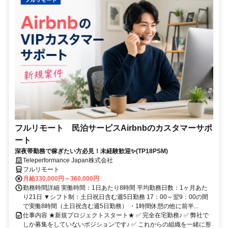
フルリモート 民泊サービスAirbnbのカスタマーサポ
ート
深夜帯勤務で稼ぎたい方必見！未経験歓迎✨(TP18PSM)
Teleperformance Japan株式会社
フルリモート
月給330,000円～360,000円
勤務時間詳細 実働時間：1日あたり8時間 平均勤務日数：1ヶ月あた
り21日 ▼シフト制：土日祝日含む週5日勤務 17：00～翌9：00の間
で実働8時間（土日祝含む週5日勤務） ・1時間休憩の他に前半...
仕事内容 ★新規プロジェクトスタート★ ✅ 完全在宅勤務♪ ✅ 弊社で
しか募集をしていないポジションです♪ ✅ これからの組織を一緒に形