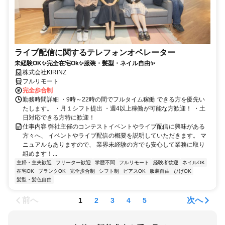
ライブ配信に関するテレフォンオペレーター
未経験OK✨完全在宅Ok✨服装・髪型・ネイル自由✨
株式会社KIRINZ
フルリモート
完全歩合制
勤務時間詳細 ・9時～22時の間でフルタイム稼働 できる方を優先い
たします。 ・月１シフト提出 ・週4以上稼働が可能な方歓迎！ ・土
日対応できる方特に歓迎！
仕事内容 弊社主催のコンテストイベントやライブ配信に興味がある
方々へ、 イベントやライブ配信の概要を説明していただきます。 マ
ニュアルもありますので、 業界未経験の方でも安心して業務に取り
組めます！...
主婦・主夫歓迎
フリーター歓迎
学歴不問
フルリモート
経験者歓迎
ネイルOK
在宅OK
ブランクOK
完全歩合制
シフト制
ピアスOK
服装自由
ひげOK
髪型・髪色自由
前へ
次へ
1
2
3
4
5