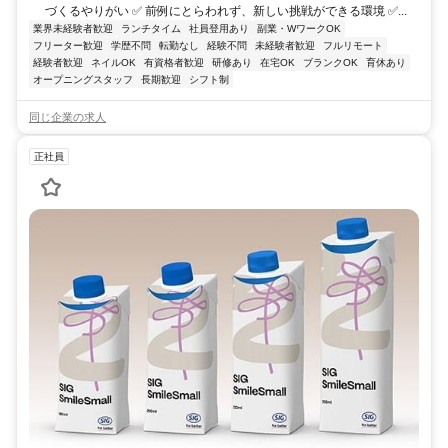
づくるやりがい ✅ 前例にとらわれず、新しい挑戦ができる環境 ✅...
業界未経験者歓迎
ランチタイム
社員登用あり
副業・WワークOK
フリーター歓迎
学歴不問
転勤なし
経験不問
未経験者歓迎
フルリモート
経験者歓迎
ネイルOK
有資格者歓迎
研修あり
在宅OK
ブランクOK
育休あり
オープニングスタッフ
長期歓迎
シフト制
同じ企業の求人
正社員