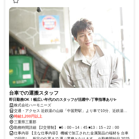
台車での運搬スタッフ
即日勤務OK！幅広い年代ののスタッフが活躍中♪丁寧指導あり✨
株式会社ハーモニーズ
交通・アクセス 近鉄湯の山線「中菰野駅」より車で10分、近鉄湯の
山線「菰野駅」より車で10分
時給1,200円以上
三重県三重郡
勤務時間詳細 【2交替制】 ■6：00～14：45 ■13：15～22：00
仕事内容 【主な仕事内容】 機械で加工された金属製品の端材を 台車
で回収し、所定の位置まで 運ぶ業務となります。 ※勤務開始日 2025