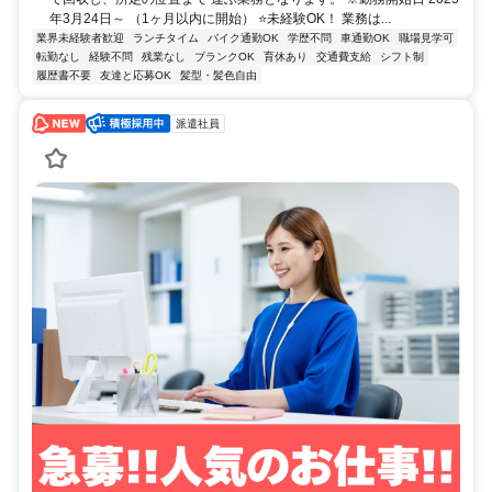
年3月24日～ （1ヶ月以内に開始） ⭐未経験OK！ 業務は...
業界未経験者歓迎
ランチタイム
バイク通勤OK
学歴不問
車通勤OK
職場見学可
転勤なし
経験不問
残業なし
ブランクOK
育休あり
交通費支給
シフト制
履歴書不要
友達と応募OK
髪型・髪色自由
派遣社員