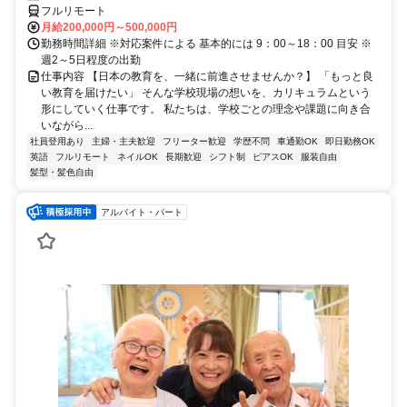
フルリモート
月給200,000円～500,000円
勤務時間詳細 ※対応案件による 基本的には 9：00～18：00 目安 ※
週2～5日程度の出勤
仕事内容 【日本の教育を、一緒に前進させませんか？】 「もっと良
い教育を届けたい」 そんな学校現場の想いを、カリキュラムという
形にしていく仕事です。 私たちは、学校ごとの理念や課題に向き合
いながら...
社員登用あり
主婦・主夫歓迎
フリーター歓迎
学歴不問
車通勤OK
即日勤務OK
英語
フルリモート
ネイルOK
長期歓迎
シフト制
ピアスOK
服装自由
髪型・髪色自由
アルバイト・パート