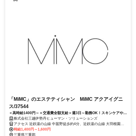
「MiMC」のエステティシャン MiMC アクアイグニ
ス/37544
＜高時給1400円～＋交通費全額支給＞週3日～勤務OK！スキンケアやメ
イクの知識を身につけながら働ける♪
株式会社三越伊勢丹ヒューマン・ソリューションズ
アクセス 近鉄湯の山線 中菰野徒歩約4分、近鉄湯の山線 大羽根園徒
歩約14分、近鉄湯の山線 菰野徒歩約17分 近鉄湯の山線「湯の山温泉
時給1,400円～1,600円
駅」から徒歩 8分／車通勤応相談
三重県三重郡