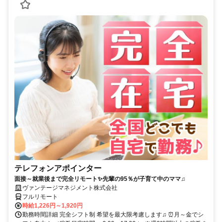
テレフォンアポインター
面接～就業後まで完全リモート✨先輩の95％が子育て中のママ♫
ヴァンテージマネジメント株式会社
フルリモート
時給1,226円～1,920円
勤務時間詳細 完全シフト制 希望を最大限考慮します♫ ⏰月～金でシ