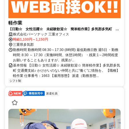
軽作業
【日勤☆ 女性活躍☆ 未経験歓迎☆ 簡単軽作業】多気郡多気町 交
通費支給♪
株式会社パーソナック 三重オフィス
時給1,100円～1,150円
三重県多気郡
勤務時間 勤務時間 08:30～17:30 (8時間) 最低勤務日数 週5日 ・勤務
時間: 8:30 ～ 17:30（実働8時間、休憩1時間） ・残業:1～2時間程度
お願いすることもありますが、残業が...
基本情報 【日勤☆ 女性活躍☆ 未経験歓迎☆ 簡単軽作業】多気郡多気
町 交通費支給♪ かけがいのない仲間と共に”働く”に情熱を。 【職種】
軽作業 仕事番号：1663 【雇用形態】 派遣（勤務形態...
シフト制
派遣社員