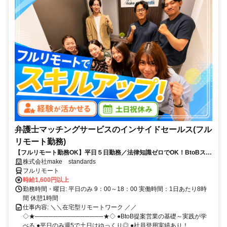
弁護士マッチングサービスのインサイドセールス(フル
リモート勤務)
【フルリモート勤務OK】平日５日勤務／法律知識ゼロでOK！BtoBスキ
ルが身につく営業職
株式会社make standards
フルリモート
時給1,600円以上
勤務時間・曜日: 平日のみ 9：00～18：00 実働時間：1日あたり8時
間 休憩1時間
仕事内容: ＼＼在宅型リモートワーク ／／
◇★───────────────★◇ ●BtoB提案営業の基礎～実践が学
べる ●平日のみ週5で土日はゆっくり◎ ●社員登用実績あり！