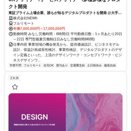
クト開発
東証プライム上場企業、誰もが知るデジタルプロダクトを開発 @大手町
駅
株式会社NEWh
フルリモート
年俸7,000,000円～17,000,000円
勤務時間 みなし労働時間：8時間/日 平均勤務日数：1ヶ月あたり20日
～22日 専門型裁量労働制(1日みなし労働時間8時間)
仕事内容 事業領域の機会発見から、提供価値設計、ビジネスモデル
設計、収益計画成長性検討、事業性検証、デジタルプロダクトのデザ
イン定義といった、上流のデザインワーク・コンセプトワーク・ビジ
ネスデザインワ...
学歴不問
フルリモート
在宅OK
賞与あり
交通費支給
土日祝休み
服装自由
正社員