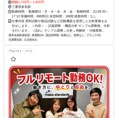
『佐奈駅』より車で5分 ＊車通勤可
時給1,700円～1,800円
三重県多気郡
勤務時間 ・勤務曜日：月・火・水・木・金 ・勤務時間： [1] 08:30～
17:10 実働時間：8時間/日 休憩時間：1時間 残業時間：なし
仕事内容 原料試験や製品試験など試験機器を使用した分析業務をお
任せします。 ＜内容＞ ・試薬調整 ・機器分析 サンプル調整後、分析
を行います。 （流れ）サンプル調整→分析→再解析 ・付随業務...
業界未経験者歓迎
車通勤OK
固定時間制
転勤なし
残業なし
ブランクOK
交通費支給
土日祝休み
アルバイト・パート