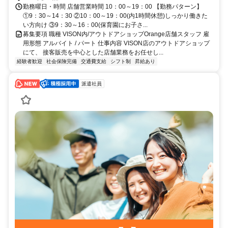
勤務曜日・時間 店舗営業時間 10：00～19：00 【勤務パターン】
①9：30～14：30 ②10：00～19：00(内1時間休憩)しっかり働きた
い方向け ③9：30～16：00(保育園にお子さ...
募集要項 職種 VISON内/アウトドアショップOrange店舗スタッフ 雇
用形態 アルバイト / パート 仕事内容 VISON店のアウトドアショップ
にて、 接客販売を中心とした店舗業務をお任せし...
経験者歓迎
社会保険完備
交通費支給
シフト制
昇給あり
派遣社員