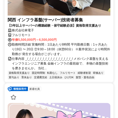
関西 インフラ基盤(サーバー)技術者募集
【3年以上サーバーの構築経験・保守経験必須】資格取得支援あり
株式会社林電子
フルリモート
年俸5,500,000円～6,500,000円
勤務時間詳細 実働時間：1日あたり8時間 平均勤務日数：1ヶ月あた
り19日 〜 20日 ⏰9:00～18:00（休憩60分） ※案件状況により時間外
勤務が 発生する場合がございます。
仕事内容 _/_/_/_/_/_/_/_/_/_/_/_/_/_/_/_/_/_/ メガバンク基盤を支える
インフラエンジニア募集 金融インフラの最前線で、 本物の基盤技術
を磨きませんか。 当社...
資格取得支援あり
固定時間制
転勤なし
フルリモート
経験者歓迎
研修あり
賞与あり
育休あり
交通費支給
土日祝休み
ひげOK
髪型・髪色自由
派遣社員