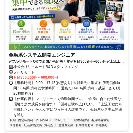
金融系システム開発エンジニア
✅フルリモートOKで全国から応募可能✅月給30万円〜60万円✅上流工程
にも挑戦可能✅夏季・年末年始休暇あり✅週休2日制、年間休日120日
株式会社リクルートR&Dスタッフィング
フルリモート
月給300,000円～600,000円
【勤務時間】 9:00～17:45(休憩あり) ※就業先に準ずる 所定労働時
間：8時間以内 総労働時間：1週あたり40時間以内 ・残業：あり(月
25時間程度)
【仕事内容】 フルリモートで通勤時間ゼロ。ご自身に合った快適な
環境で次の成長を目指す！ 「開発経験を広げたい」 「上流工程にも
挑戦したい」 そんな方にぴったりの環境です。 金融系システム開発
を通し...
長期
固定時間制
平日のみOK
フルリモート
経験者歓迎
有資格者歓迎
研修あり
社会保険完備
賞与あり
交通費支給
長期休暇あり
昇給あり