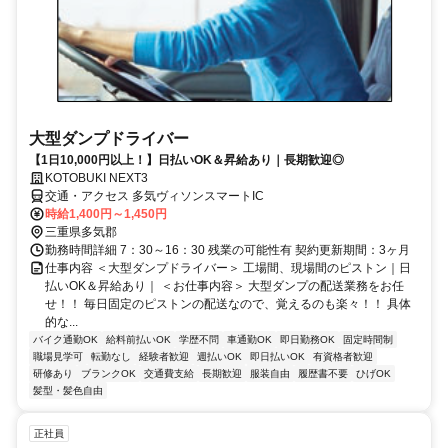
大型ダンプドライバー
【1日10,000円以上！】日払いOK＆昇給あり｜長期歓迎◎
KOTOBUKI NEXT3
交通・アクセス 多気ヴィソンスマートIC
時給1,400円～1,450円
三重県多気郡
勤務時間詳細 7：30～16：30 残業の可能性有 契約更新期間：3ヶ月
仕事内容 ＜大型ダンプドライバー＞ 工場間、現場間のピストン｜日
払いOK＆昇給あり｜ ＜お仕事内容＞ 大型ダンプの配送業務をお任
せ！！ 毎日固定のピストンの配送なので、覚えるのも楽々！！ 具体
的な...
バイク通勤OK
給料前払いOK
学歴不問
車通勤OK
即日勤務OK
固定時間制
職場見学可
転勤なし
経験者歓迎
週払いOK
即日払いOK
有資格者歓迎
研修あり
ブランクOK
交通費支給
長期歓迎
服装自由
履歴書不要
ひげOK
髪型・髪色自由
正社員