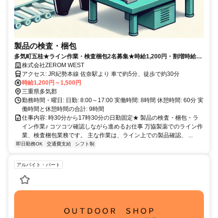
製品の検査・梱包
多気町五桂★ライン作業・検査梱包2名募集★時給1,200円・割増時給
1,500円♪日勤専属の製造サポート
株式会社ZEROM WEST
アクセス: JR紀勢本線 佐奈駅より 車で約5分、徒歩で約30分
時給1,200円～1,500円
三重県多気郡
勤務時間・曜日: 日勤: 8:00～17:00 実働時間: 8時間 休憩時間: 60分 実
働時間と休憩時間の合計: 9時間
仕事内容: 時30分から17時30分の日勤固定★ 製品の検査・梱包・ラ
イン作業♪ コツコツ確認しながら進めるお仕事 万協製薬でのライン作
業、検査梱包業務です。 主な作業は、ライン上での製品確認、 ...
即日勤務OK
交通費支給
シフト制
アルバイト・パート