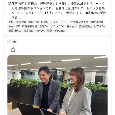
仕事内容 お客様の「経理基盤」を構築し、企業の成長をサポートす
る経理事務のポジションです。 お客様は全国のスタートアップ企業
が中心。1人当たり10～15社をチームで担当します。 ■具体的な業務
内容 ...
主婦・主夫歓迎
学歴不問
転勤なし
フルリモート
交通費全額支給
経験者歓迎
ネイルOK
有資格者歓迎
在宅OK
ブランクOK
育休あり
交通費支給
ピアスOK
土日祝休み
服装自由
ひげOK
髪型・髪色自由
正社員