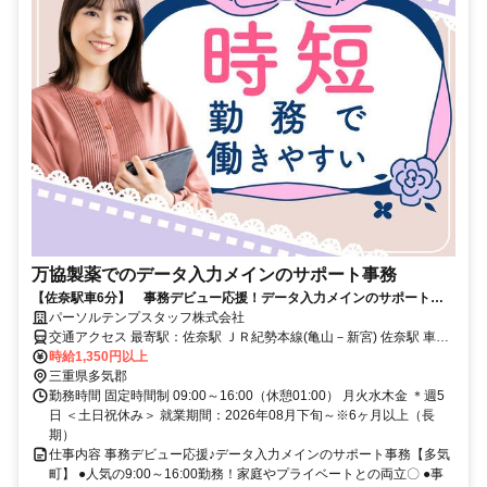
万協製薬でのデータ入力メインのサポート事務
【佐奈駅車6分】 事務デビュー応援！データ入力メインのサポート事
務【多気町】
パーソルテンプスタッフ株式会社
交通アクセス 最寄駅：佐奈駅 ＪＲ紀勢本線(亀山－新宮) 佐奈駅 車6
時給1,350円以上
分 近鉄山田線 櫛田駅 車18分 車通勤可能 ＜無料駐車場あり＞
三重県多気郡
勤務時間 固定時間制 09:00～16:00（休憩01:00） 月火水木金 ＊週5
日 ＜土日祝休み＞ 就業期間：2026年08月下旬～※6ヶ月以上（長
期）
仕事内容 事務デビュー応援♪データ入力メインのサポート事務【多気
町】 ●人気の9:00～16:00勤務！家庭やプライベートとの両立〇 ●事