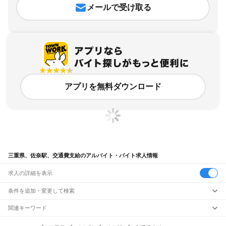
メールで受け取る
アプリを無料ダウンロード
三重県、佐奈駅、交通費支給のアルバイト・バイト求人情報
求人の詳細を表示
条件を追加・変更して検索
市区町村を追加・変更
関連キーワード
完全在宅ワーク 全国
シール貼り 在宅
現在地周辺
ガチャガチャ
犬カフェ
三重県
駅を追加・変更