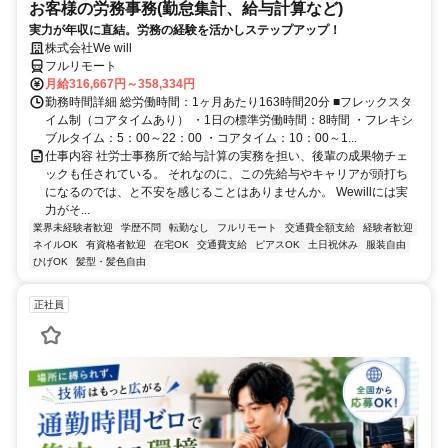
お客様の労務事務(勤怠集計、給与計算など)
実力が年収に直結。労務の経験を活かしステップアップ！
株式会社We will
フルリモート
月給316,667円～358,334円
勤務時間詳細 総労働時間：1ヶ月あたり163時間20分 ■フレックスタ
イム制（コアタイムあり） ・1日の標準労働時間：8時間 ・フレキシ
ブルタイム：5：00～22：00 ・コアタイム：10：00～1...
仕事内容 社労士事務所で給与計算の実務を担い、後輩の成果物チェ
ックも任されている。 それなのに、この先給与やキャリアが頭打ち
になるのでは、と不安を感じることはありませんか。 Wewillには実
力がそ...
業界未経験者歓迎
学歴不問
転勤なし
フルリモート
交通費全額支給
経験者歓迎
ネイルOK
有資格者歓迎
在宅OK
交通費支給
ピアスOK
土日祝休み
服装自由
ひげOK
髪型・髪色自由
正社員