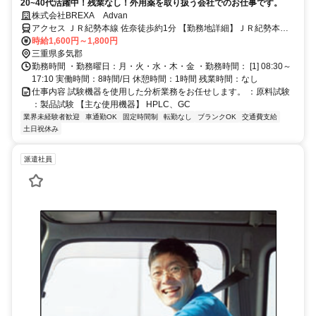
20~40代活躍中！残業なし！外用薬を取り扱う会社でのお仕事です。
株式会社BREXA Advan
アクセス ＪＲ紀勢本線 佐奈徒歩約1分 【勤務地詳細】ＪＲ紀勢本線
『佐奈駅』より車で5分 ＊車通勤可
時給1,600円～1,800円
三重県多気郡
勤務時間 ・勤務曜日：月・火・水・木・金 ・勤務時間： [1] 08:30～
17:10 実働時間：8時間/日 休憩時間：1時間 残業時間：なし
仕事内容 試験機器を使用した分析業務をお任せします。 ：原料試験
：製品試験 【主な使用機器】 HPLC、GC
業界未経験者歓迎
車通勤OK
固定時間制
転勤なし
ブランクOK
交通費支給
土日祝休み
派遣社員