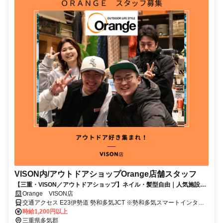
VISON内/アウトドアショップOrange店舗スタッフ
【三重・VISON／アウトドアショップ】ネイル・髪型自由｜人気施設で
店舗スタッフ募集
Orange VISON店
交通アクセス E23伊勢道 勢和多気JCT ※勢和多気スマートインター
チェンジ直結
時給1,200円以上
三重県多気郡