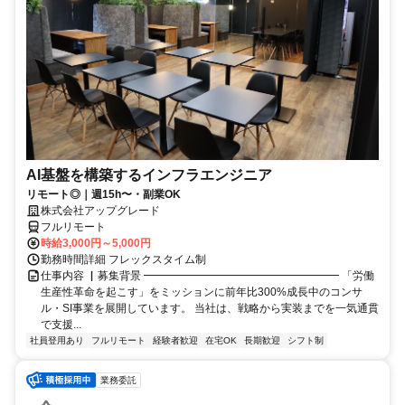
AI基盤を構築するインフラエンジニア
リモート◎｜週15h〜・副業OK
株式会社アップグレード
フルリモート
時給3,000円～5,000円
勤務時間詳細 フレックスタイム制
仕事内容 ▏募集背景 ━━━━━━━━━━━━━━━━━━ 「労働
生産性革命を起こす」をミッションに前年比300%成長中のコンサ
ル・SI事業を展開しています。 当社は、戦略から実装までを一気通貫
で支援...
社員登用あり
フルリモート
経験者歓迎
在宅OK
長期歓迎
シフト制
業務委託