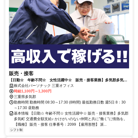
販売・接客
【日勤☆ 年齢不問☆ 女性活躍中☆ 販売・接客業務】多気郡多気
町 交通費全額支給♪
株式会社パーソナック 三重オフィス
時給1,100円～1,300円
三重県多気郡
勤務時間 勤務時間 08:30～17:30 (8時間) 最低勤務日数 週5日 8：30
～17:30 昼勤務
基本情報 【日勤☆ 年齢不問☆ 女性活躍中☆ 販売・接客業務】多気郡
多気町 交通費全額支給♪ かけがいのない仲間と共に”働く”に情熱を。
【職種】 販売・接客 仕事番号：2099 【雇用形態】 派...
シフト制