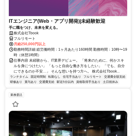
ITエンジニア(Web・アプリ開発)|未経験歓迎
手に職をつけ、未来を変える。
株式会社Tbook
フルリモート
月給250,000円以上
勤務時間詳細 総労働時間：1ヶ月あたり160時間 勤務時間：10時〜19
時（休憩1時間）
仕事内容 未経験から、IT業界デビュー。 「将来のために、何かスキ
ルを身につけたい」 「もっと自由な働き方をしたい」 「でも、自分
にできるのか不安…」 そんな想いを持つ方へ。 株式会社Tbook...
ランチタイム
固定時間制
転勤なし
住宅手当あり
フルリモート
交通費全額支給
研修あり
賞与あり
交通費支給
駅近5分以内
資格取得手当あり
土日祝休み
業務委託