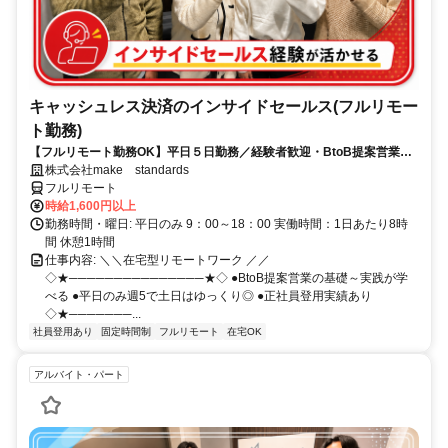
キャッシュレス決済のインサイドセールス(フルリモー
ト勤務)
【フルリモート勤務OK】平日５日勤務／経験者歓迎・BtoB提案営業で
スキルアップ
株式会社make standards
フルリモート
時給1,600円以上
勤務時間・曜日: 平日のみ 9：00～18：00 実働時間：1日あたり8時
間 休憩1時間
仕事内容: ＼＼在宅型リモートワーク ／／
◇★───────────────★◇ ●BtoB提案営業の基礎～実践が学
べる ●平日のみ週5で土日はゆっくり◎ ●正社員登用実績あり
◇★───────...
社員登用あり
固定時間制
フルリモート
在宅OK
アルバイト・パート