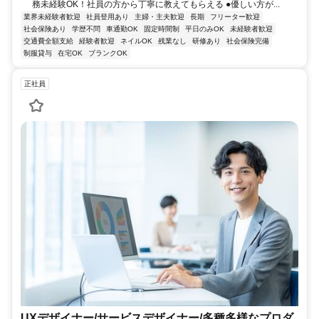
務未経験OK！社員の方から丁寧に教えてもらえる ●優しい方が...
業界未経験者歓迎
社員登用あり
主婦・主夫歓迎
長期
フリーター歓迎
社会保険あり
学歴不問
車通勤OK
固定時間制
平日のみOK
未経験者歓迎
交通費全額支給
経験者歓迎
ネイルOK
残業なし
研修あり
社会保険完備
制服貸与
在宅OK
ブランクOK
正社員
UXデザイナー/サービスデザイナー/多種多様なプロダ