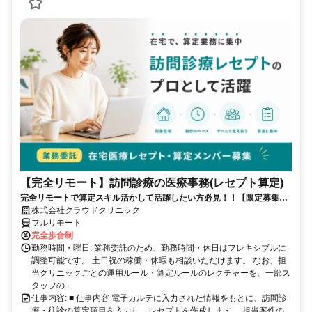
【完全リモート】訪問診療の医療事務(レセプト算定)
完全リモートで算定スキル活かして活躍したい方必見！！【限定募集】
完全リモート｜在宅医療レセプト算定（成果報酬型／業務委託）
株式会社クラウドクリニック
フルリモート
完全歩合制
勤務時間・曜日: 業務委託のため、勤務時間・休日はフレキシブルに
調整可能です。 土日祝の稼働・休暇も相談いただけます。 なお、担
当クリニックごとの運用ルール・算定ルールのレクチャーを、一部ス
タッフの...
仕事内容: ■ 仕事内容 電子カルテに入力された情報をもとに、訪問診
療・往診の算定項目を入力し、レセプトを作成します。 担当案件の