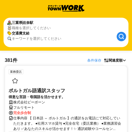
三重県
佐奈駅
職種を選択してください
交通費支給
キーワードを選択してください
381件
条件保存
関連度順
業務委託
ポルトガル語通訳スタッフ
得意な言語・母国語を活かせます。
株式会社ビーボーン
フルリモート
完全歩合制
仕事内容 【 日本語 ⇔ ポルトガル 】の通訳をお電話にて対応してい
ただきます。 ●社用スマホ貸与 ●完全在宅（委託業務） ●業務講習会
あり ✅あなたのスキルが活かせます！✨ 通訳経験やコールセン...