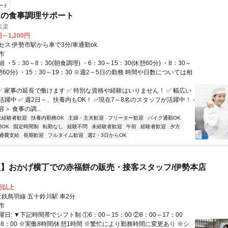
ート
ムの食事調理サポート
集楽
円～1,200円
セス 伊勢市駅から車で3分/車通勤ok
市
・5：30～8：30(朝食調理) ・6：30～15：30(休憩60分) ・8：30～
休憩60分) ・15：30～19：30 ※週2～5日の勤務 時間や日数については相
 ✅ 家事の延長で働けます ✅ 特別な資格や経験はいりません！ ✅ 幅広い
躍中 ✅ 週2日～、扶養内もOK！ ✅現在7～8名のスタッフが活躍中！ -
＞ 食事の調...
未経験者歓迎
扶養内勤務OK
主婦・主夫歓迎
フリーター歓迎
バイク通勤OK
OK
固定時間制
転勤なし
経験不問
未経験者歓迎
午前
経験者歓迎
夕方
通費支給
長期歓迎
フルタイム歓迎
週2・3日からOK
】おかげ横丁での赤福餅の販売・接客スタッフ/伊勢本店
0円以上
クセス: 近鉄鳥羽線 五十鈴川駅 車2分
市
日: ▼下記時間帯でシフト制 ①6：00～15：00 ②8：00～17：00
18：00 ※実働8時間/休憩1時間 ※繁忙により勤務時間に変更あり ※シ