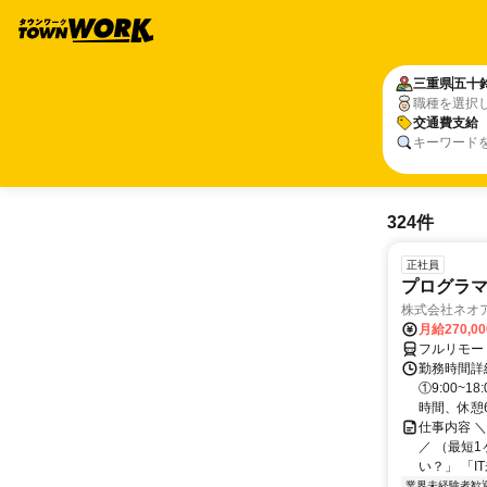
三重県
五十
職種を選択
交通費支給
キーワード
324件
正社員
プログラマ
株式会社ネオ
月給270,0
フルリモー
勤務時間詳細
①9:00~
時間、休憩6.
仕事内容 
／ （最短
い？」 「I
業界未経験者歓