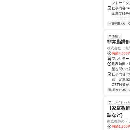
フトサイク
仕事内容: =
企業で腰を
=========
社員登用あり
業務委託
非常勤講
株式会社 清
時給4,00
フルリモー
勤務時間・曜
望を聞いて
仕事内容:
部 定期試
CBT対策
週1日からOK
アルバイト・パ
【家庭教師
語など)
家庭教師のト
時給1,800