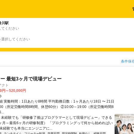
鈴川駅
してください
を選択してください
条件保
ー 最短3ヶ月で現場デビュー
アクト
00円～520,000円
ト
 実働時間：1日あたり8時間 平均勤務日数：1ヶ月あたり18日 〜 21日
18:00（所定労働時間8時間、休憩60分） ②10:00～19:00（所定労働時間8
..
＼ 未経験でも「研修修了後はプログラマーとして現場デビュー」できる
1ヶ月～最長6ヶ月の研修制度） 「プログラミングって何から始めればい
T未経験でも本当にエンジニアに...
迎
ランチタイム
フリーター歓迎
学歴不問
固定時間制
転勤なし
経験不問