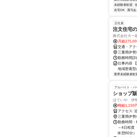
未経験者歓迎
在宅OK
賞与あ
正社員
注文住宅の
株式会社大一
月給275,0
交通・アク
三重県伊勢
勤務時間詳細
仕事内容 
地域密着型
業界未経験者歓
アルバイト・パ
ショップ販
ほていや 伊
時給1,150
ア
三重県伊勢
勤務時間・曜
～4日程度（
休憩60分） 1