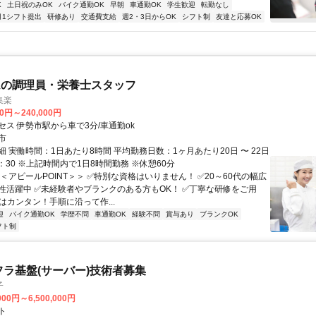
K
土日祝のみOK
バイク通勤OK
早朝
車通勤OK
学生歓迎
転勤なし
月1シフト提出
研修あり
交通費支給
週2・3日からOK
シフト制
友達と応募OK
ムの調理員・栄養士スタッフ
集楽
00円～240,000円
セス 伊勢市駅から車で3分/車通勤ok
市
 実働時間：1日あたり8時間 平均勤務日数：1ヶ月あたり20日 〜 22日
9：30 ※上記時間内で1日8時間勤務 ※休憩60分
＜アピールPOINT＞＞ ✅特別な資格はいりません！ ✅20～60代の幅広
性活躍中 ✅未経験者やブランクのある方もOK！ ✅丁寧な研修をご用
はカンタン！手順に沿って作...
迎
バイク通勤OK
学歴不問
車通勤OK
経験不問
賞与あり
ブランクOK
フト制
フラ基盤(サーバー)技術者募集
子
000円～6,500,000円
ト