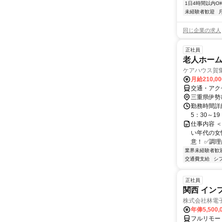
1日4時間以内O
未経験者歓迎
同じ企業の求人
正社員
老人ホー
ケアハウス賀
月給210,0
交通・アク
三重県伊勢
勤務時間詳細
5：30～1
仕事内容 ＜
い年代の女
意！ ✅調理
業界未経験者歓
交通費支給
シ
正社員
関西 イン
株式会社林電
年俸5,500,
フルリモー