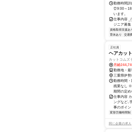
勤務時間詳細
⏰9:00～
います。
仕事内容 _/_
ジニア募集
資格取得支援あ
育休あり
交通
正社員
ヘアカッ
カットコムズ 
月給244,7
勤務地・最
三重県伊勢
勤務時間・期
残業なし 
期間の定めなし
仕事内容 
ングなど､
事のポイン
変形労働時間制
同じ企業の求人