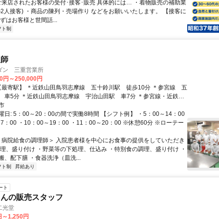
 ご来店されたお客様の受付･接客･販売 具体的には… ・着物販売の補助業
の2人接客) ・商品の陳列・売場作り などをお願いいたします。 【接客に
ずはお客様と世間話...
フト制
理師
ダン 三重営業所
00円～250,000円
 車5分 ＊近鉄山田鳥羽志摩線 宇治山田駅 車7分 ＊参宮線・近鉄山
線 伊勢市駅 車9分 ーーーーーーーーーーーーーーーーーーーーーー
市
日: 5：00～20：00の間で実働8時間 【シフト例】 ・5：00～14：00
7：00 ・10：00～19：00 ・11：00～20：00 ※休憩60分 ※ローテー
 ＜病院給食の調理師＞ 入院患者様を中心にお食事の提供をしていただき
調理、盛り付け ・野菜等の下処理、仕込み ・特別食の調理、盛り付け ・
、配下膳 ・食器洗浄（皿洗...
フト制
昇給あり
ート
さんの販売スタッフ
二光堂
円～1,250円