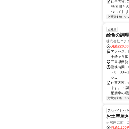
仕事内容:
務(社員と
ついて】 ま
交通費支給
シ
正社員
給食の調
株式会社ニチ
月給220,0
アクセス: 【最寄駅】 ＊近鉄山田鳥羽志摩線 五十鈴川駅 徒歩10分 ＊参宮線 五
十鈴ヶ丘駅
田鳥羽志摩
三重県伊勢
勤務時間・曜
・8：00～1
シ...
仕事内容:
ます。 ・
配膳車の運搬
交通費支給
シ
アルバイト・パ
お土産屋
伊勢内宮前 
時給1,200