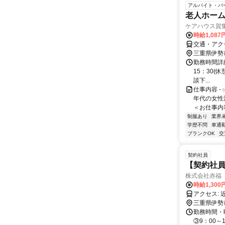
アルバイト・パ
老人ホー
ケアハウス賀
時給1,087
交通・アク
三重県伊勢
勤務時間詳細 
15：30(
談下...
仕事内容 -
年代の女性活
＜お仕事内容
制服あり
業界
学歴不問
車通勤
ブランクOK
交
契約社員
【契約社員
株式会社赤福
時給1,30
ア
三重県伊勢
勤務時間・曜
③9：00～