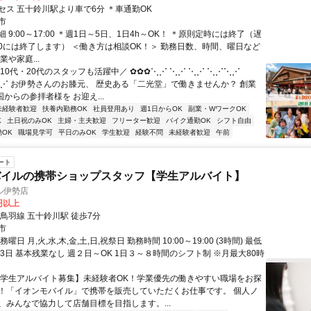
セス 五十鈴川駅より車で6分 ＊車通勤OK
市
 9:00～17:00 ＊週1日～5日、1日4h～OK！ ＊原則定時には終了（遅
:30には終了します） ＜働き方は相談OK！＞ 勤務日数、時間、曜日など
業や家庭...
10代・20代のスタッフも活躍中／ ✿✿✿⋱⋰ ⋱⋰ ⋱⋰ ⋱⋰⋱⋰
⋱⋰ お伊勢さんのお膝元、 歴史ある「二光堂」で働きませんか？ 創業
国からの参拝者様を お迎え...
未経験者歓迎
扶養内勤務OK
社員登用あり
週1日からOK
副業・WワークOK
K
土日祝のみOK
主婦・主夫歓迎
フリーター歓迎
バイク通勤OK
シフト自由
OK
職場見学可
平日のみOK
学生歓迎
経験不問
未経験者歓迎
午前
ート
バイルの携帯ショップスタッフ【学生アルバイト】
ル伊勢店
0円以上
鳥羽線 五十鈴川駅 徒歩7分
市
曜日 月,火,水,木,金,土,日,祝祭日 勤務時間 10:00～19:00 (3時間) 最低
3日 基本残業なし 週２日～OK 1日３～８時間のシフト制 ※月最大80時
【学生アルバイト募集】未経験者OK！学業優先の働きやすい職場をお探
！「イオンモバイル」で携帯を販売していただくお仕事です。 個人ノ
、みんなで協力して店舗目標を目指します。...