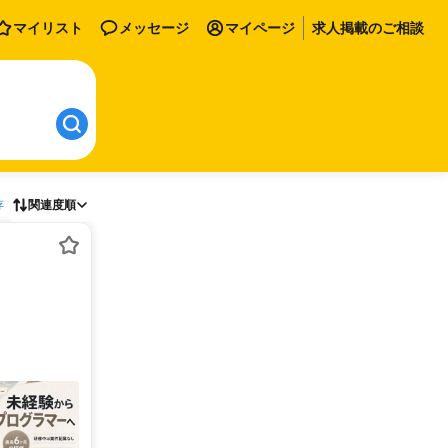
マイリスト
メッセージ
マイページ
求人掲載のご相談
存
関連度順