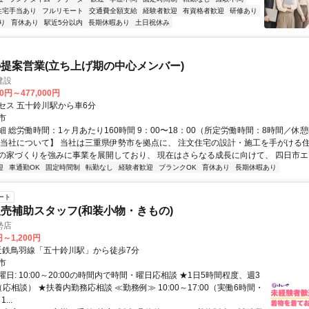
住宅手当あり
フルリモート
交通費全額支給
経験者歓迎
有資格者歓迎
研修あり
り
育休あり
駅近5分以内
長期休暇あり
土日祝休み
提案営業(立ち上げ期の中心メンバー)
建設
00円～477,000円
セス 五十鈴川駅から車6分
市
 総労働時間：1ヶ月あたり160時間 9：00〜18：00（所定労働時間：8時間／休憩
【当社について】 当社は三重県伊勢市を拠点に、 注文住宅の設計・施工を手がける
の家づくりを強みに事業を展開しており、 現在はさらなる成長に向けて、 四日市エリ
迎
車通勤OK
固定時間制
転勤なし
経験者歓迎
ブランクOK
育休あり
長期休暇あり
ート
売補助スタッフ(和装小物・きもの)
勢店
円～1,200円
クセス: 近鉄鳥羽線「五十鈴川駅」から徒歩7分
市
日: 10:00～20:00の時間内で時間・曜日応相談 ★1日5時間程度、週3
応相談） ★扶養内勤務応相談 ≪勤務例≫ 10:00～17:00（実働6時間・
...