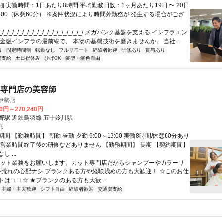
 実働時間：1日あたり8時間 平均勤務日数：1ヶ月あたり19日 〜 20日
18:00（休憩60分） ※案件状況により時間外勤務が 発生する場合がござ
/_/_/_/_/_/_/_/_/_/_/_/_/_/_/_/_/ メガバンク基盤を支える インフラエン
 金融インフラの最前線で、 本物の基盤技術を磨きませんか。 当社...
り
固定時間制
転勤なし
フルリモート
経験者歓迎
研修あり
賞与あり
費支給
土日祝休み
ひげOK
髪型・髪色自由
ト専門店の美容師
伊勢店
40円～270,240円
寄駅 近鉄鳥羽線 五十鈴川駅
市
間 【勤務時間】 朝勤 昼勤 夕勤 9:00～19:00 実働8時間/休憩60分あり
※営業時間終了後の研修などありません 【勤務期間】 長期 【契約期間】
 ...
カット業務をお願いします。カット専門店だからシャンプーやカラーリ
手荒れの心配ナシ ブランクある方や経験浅めの方も大歓迎！ ☆このお仕
トはココ☆ ★ブランクのある方も大歓...
主婦・主夫歓迎
シフト自由
経験者歓迎
交通費支給