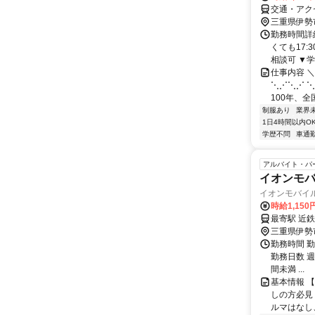
交通・アク
三重県伊勢
勤務時間詳細
くても17
相談可 ▼学
仕事内容 ＼
⋱⋰⋱⋰ 
100年、全
制服あり
業界
1日4時間以内O
学歴不問
車通勤
アルバイト・パ
イオンモ
イオンモバイ
時給1,15
最寄駅 近鉄
三重県伊勢
勤務時間 勤務
勤務日数 週
間未満 ...
基本情報 
しの方必見
ルマはなし