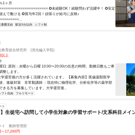
ル1ヶ月
======================= ✪未経験OK！経験問わず活躍中！ ✪安定
据えて働ける ✪賞与年2回！頑張りが給与に反映♪
=========...
交通費支給
駅近5分以内
シフト制
師
光教育総合研究所 (清光編入学院)
0円以上
ト
日: 原則：水曜から日曜 10:00〜20:00の任意の時間、勤務日数もご希
調整します。
 大学退官後の方が多く活躍されています。 【募集内容】医歯薬獣医学
験、進級対策 非常勤講師 ：現在特に物理化学、分析化学等の薬学部
ができる方を募集しています。大学退官後...
シフト自由
フルリモート
ート
】生徒宅へ訪問して小学生対象の学習サポート/文系科目メイン
ライ 教師管理部
円～17,200円