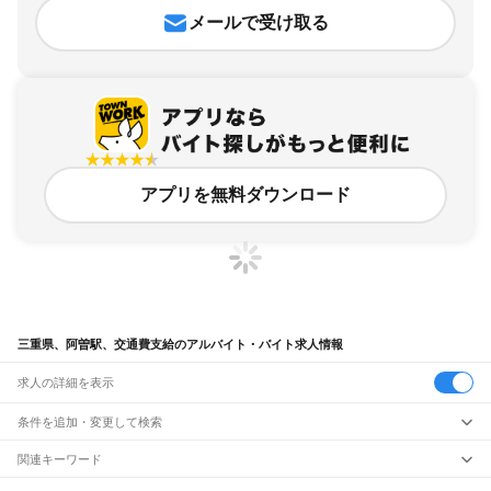
メールで受け取る
アプリを無料ダウンロード
三重県、阿曽駅、交通費支給のアルバイト・バイト求人情報
求人の詳細を表示
条件を追加・変更して検索
市区町村を追加・変更
関連キーワード
完全在宅ワーク 全国
シール貼り 在宅
現在地周辺
ガチャガチャ
犬カフェ
三重県