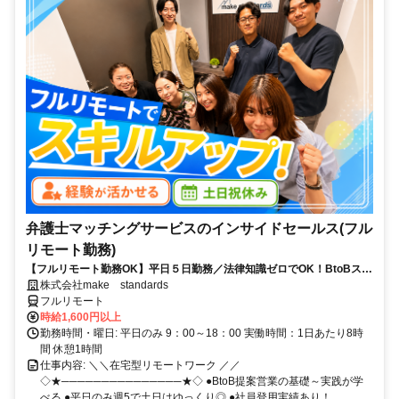
弁護士マッチングサービスのインサイドセールス(フル
リモート勤務)
【フルリモート勤務OK】平日５日勤務／法律知識ゼロでOK！BtoBスキ
ルが身につく営業職
株式会社make standards
フルリモート
時給1,600円以上
勤務時間・曜日: 平日のみ 9：00～18：00 実働時間：1日あたり8時
間 休憩1時間
仕事内容: ＼＼在宅型リモートワーク ／／
◇★───────────────★◇ ●BtoB提案営業の基礎～実践が学
べる ●平日のみ週5で土日はゆっくり◎ ●社員登用実績あり！