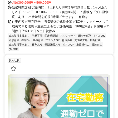
月給300,000円～500,000円
勤務時間詳細 実働時間：1日あたり8時間 平均勤務日数：1ヶ月あた
り21日 〜 23日 10：00～19：00（実働8時間） ＊柔軟な「ズレ勤制
度」あり！ 出社時間を前後2時間ズラせます。 有給を...
仕事内容 ✅設立以来、増収増益の成長企業 ✅ECディレクターとして
成長できる環境 ✅主観によらない評価制度「360度評価」を採用 ✅年
間休日平均128日＆土日祝休み ―――――――――――――...
資格取得支援あり
学歴不問
固定時間制
フルリモート
経験者歓迎
ネイルOK
研修あり
在宅OK
賞与あり
ブランクOK
育休あり
交通費支給
長期歓迎
資格取得手当あり
社割あり
長期休暇あり
ピアスOK
土日祝休み
服装自由
ひげOK
契約社員