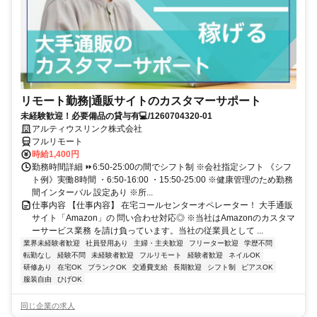
リモート勤務|通販サイトのカスタマーサポート
未経験歓迎！必要備品の貸与有💻/1260704320-01
アルティウスリンク株式会社
フルリモート
時給1,400円
勤務時間詳細 ⏩6:50-25:00の間でシフト制 ※会社指定シフト 《シフ
ト例》実働8時間 ・6:50-16:00 ・15:50-25:00 ※健康管理のため勤務
間インターバル 設定あり ※所...
仕事内容 【仕事内容】 在宅コールセンターオペレーター！ 大手通販
サイト「Amazon」の 問い合わせ対応◎ ※当社はAmazonのカスタマ
ーサービス業務 を請け負っています。当社の従業員として ...
業界未経験者歓迎
社員登用あり
主婦・主夫歓迎
フリーター歓迎
学歴不問
転勤なし
経験不問
未経験者歓迎
フルリモート
経験者歓迎
ネイルOK
研修あり
在宅OK
ブランクOK
交通費支給
長期歓迎
シフト制
ピアスOK
服装自由
ひげOK
同じ企業の求人