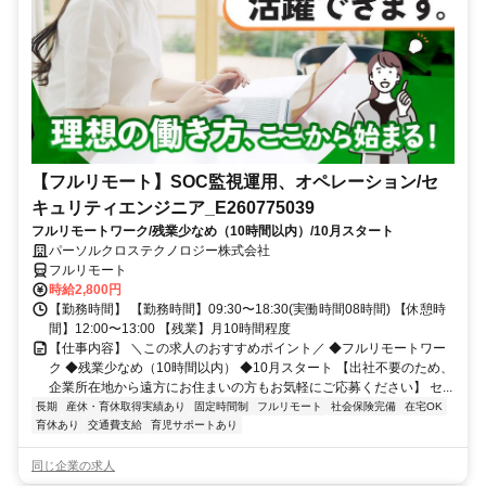
【フルリモート】SOC監視運用、オペレーション/セ
キュリティエンジニア_E260775039
フルリモートワーク/残業少なめ（10時間以内）/10月スタート
パーソルクロステクノロジー株式会社
フルリモート
時給2,800円
【勤務時間】 【勤務時間】09:30〜18:30(実働時間08時間) 【休憩時
間】12:00〜13:00 【残業】月10時間程度
【仕事内容】 ＼この求人のおすすめポイント／ ◆フルリモートワー
ク ◆残業少なめ（10時間以内） ◆10月スタート 【出社不要のため、
企業所在地から遠方にお住まいの方もお気軽にご応募ください】 セ...
長期
産休・育休取得実績あり
固定時間制
フルリモート
社会保険完備
在宅OK
育休あり
交通費支給
育児サポートあり
同じ企業の求人