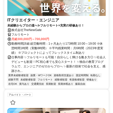
ITクリエイター・エンジニア
未経験からプロの道へ✨フルリモート×充実の研修あり！
株式会社TheNewGate
フルリモート
月給300,000円～700,000円
勤務時間詳細 総労働時間：1ヶ月あたり173時間 10:00～19:00 ※休
憩時間1時間（実働8時間） ※平均残業時間：月6時間（2023年度実
績） ※プロジェクトによってフレックスタイム制あり
仕事内容 ✨フルリモートも可能！自分らしく輝ける働き方◎ ✨社会人
デビューも歓迎！PC初心者でも安心スタート！ ✨独自の教育プログ
ラムで、エンジニアのゼロからプロへ ✨最新の技術で社会を支え、感
謝され...
業界未経験者歓迎
副業・WワークOK
資格取得支援あり
固定時間制
転勤なし
経験不問
未経験者歓迎
フルリモート
経験者歓迎
有資格者歓迎
研修あり
在宅OK
賞与あり
交通費支給
長期歓迎
長期休暇あり
服装自由
アルバイト・パート