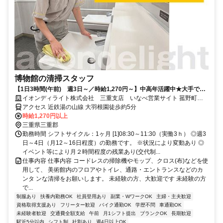
博物館の清掃スタッフ
【1日3時間(午前) 週3日～／時給1,270円～】中高年活躍中★大手で安
心！イオンディライトの清掃スタッフ
イオンディライト株式会社 三重支店 いなべ営業サイト 菰野町内
の美術館
アクセス 近鉄湯の山線 大羽根園徒歩約5分
時給1,270円以上
三重県三重郡
勤務時間 シフトサイクル：1ヶ月 [1]08:30～11:30（実働3ｈ） ◎週3
日～4日（月12～16日程度）の勤務です。 ※状況により変動あり ◎
イベント等により月２時間程度の残業あり(交代制...
仕事内容 仕事内容 コードレスの掃除機やモップ、クロス(布)などを使
用して、 美術館内のフロアやトイレ、通路・エントランスなどのカ
ンタ ンな清掃をお願いします。 未経験の方、大歓迎です 未経験の方
で...
制服あり
扶養内勤務OK
社員登用あり
副業・WワークOK
主婦・主夫歓迎
資格取得支援あり
フリーター歓迎
バイク通勤OK
学歴不問
車通勤OK
未経験者歓迎
交通費全額支給
午前
月1シフト提出
ブランクOK
長期歓迎
駅近5分以内
シフト制
社割あり
週4日以上OK