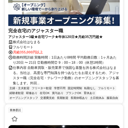
完全在宅のアジャスター職
アジャスター3級★在宅ワーク★年休120日★月給35万円超★
株式会社はなまる
フルリモート
月給355,000円以上
勤務時間詳細 実働時間：1日あたり8時間 平均勤務日数：1ヶ月あた
り20日 〜 21日 ⏰勤務時間⏰ 9：00～18：00（休憩1時間）
仕事内容 自動車買取・販売業界で強固な基盤を誇る株式会社はなま
る。当社は、高度な専門知識を持つあなたをお迎えするため、アジャ
スター職（完全在宅・テレワーク勤務）のオープニングスタッフを募
集します。外回...
主婦・主夫歓迎
フリーター歓迎
学歴不問
固定時間制
転勤なし
フルリモート
経験者歓迎
研修あり
在宅OK
賞与あり
ブランクOK
育休あり
オープニングスタッフ
交通費支給
長期歓迎
長期休暇あり
土日祝休み
服装自由
業務委託