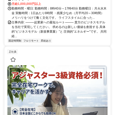
月給1,000,000円以上
勤務時間・曜日: 勤務時間：8時40分～17時40分 勤務曜日：月火水木
金 実働時間：1日あたり8時間 ・残業少なめ（月平均20～30時間）
メリハリをつけて働く文化です。 ライフスタイルに合った...
仕事内容: ⸻起業家への最短ルート⸻ 貴方のビジネスモデル
を当社で実現してください。 求めるのは新しい価値を創造する 具体
的“ビジネスモデル（新規事業案）”と 圧倒的“エネルギー”です。 共同
経...
固定時間制
フルリモート
昇給あり
正社員