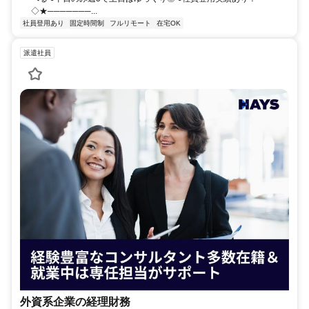
◇★───────...
社員登用あり
固定時間制
フルリモート
在宅OK
派遣社員
外資系企業の経理財務