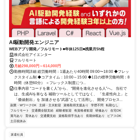
AI駆動開発エンジニア
WEBアプリ開発／フルリモート■年休125日■残業月5h程
株式会社アイエンター
フルリモート
月給298,000円～614,000円
勤務時間詳細 総労働時間：1週あたり40時間 09:00〜18:00 ◆フレッ
クスタイム制 ◆コアタイム：10:00～15:00 ◆1日の標準労働時間：8
時間（休憩60分） ＜フレックス制度につ...
仕事内容 “コードを書く人”から、 “開発を進化させる人”へ。 当社で
は、生成AIを単なる 補助ツールとしてではなく、 「生産性向上」と
「価値創出」を 加速させる“武器”として活用し、 開発プロセス...
副業・WワークOK
主婦・主夫歓迎
資格取得支援あり
学歴不問
転勤なし
フルリモート
交通費全額支給
経験者歓迎
有資格者歓迎
研修あり
在宅OK
賞与あり
育休あり
交通費支給
資格取得手当あり
長期休暇あり
ピアスOK
土日祝休み
派遣社員