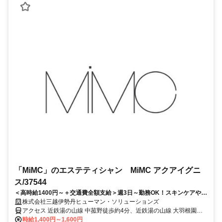
「MiMC」のエステティシャン MiMC アクアイグニ
ス/37544
＜高時給1400円～＋交通費全額支給＞週3日～勤務OK！スキンケアやメ
イクの知識を身につけながら働ける♪
株式会社三越伊勢丹ヒューマン・ソリューションズ
アクセス 近鉄湯の山線 中菰野徒歩約4分、近鉄湯の山線 大羽根園徒
歩約14分、近鉄湯の山線 菰野徒歩約17分 近鉄湯の山線「湯の山温泉
時給1,400円～1,600円