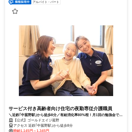
アルバイト・パート
サービス付き高齢者向け住宅の夜勤専従介護職員
＼近鉄｢中菰野駅｣から徒歩8分／有給消化率80%程！月1回の勉強会でス
キルUP!!
【公式】ゴールドエイジ菰野
アクセス 近鉄｢中菰野駅｣から徒歩8分
時給1,145円～1,345円