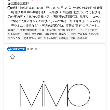
三重県三重郡
時間・勤務日詳細 16:00～翌10:00(休憩120分) 年単位の変形労働時間
制 標準時間166.4時間 週1日～勤務OK ※勤務日数については相談可
仕事内容 ■ 具体的な業務内容 ・夜間帯の定期巡回、見守り ・コール
対応(ご入居者様からの呼び出しへの対応) ・排泄介助(トイレへの誘
導やオムツ交換など) ・朝方の起床介助、着替え(更衣)のサポート ...
制服あり
変形労働時間制
主婦・主夫歓迎
資格取得支援あり
フリーター歓迎
社会保険あり
早朝
車通勤OK
職場見学可
残業なし
夜間
寸志あり
制服貸与
ブランクOK
交通費支給
週2・3日からOK
社割あり
深夜
昇給あり
派遣社員