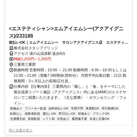
<エステティシャン>エムアイエムシー(アクアイグニ
ス)/233188
前払いOK｜エムアイエムシー サロンアクアイグニス店 エステティシ
ャン（制服貸与・車通勤可）
株式会社スタッフブリッジ
アクセス 湯の山温泉駅 徒歩8分
時給1,250円～1,350円
三重県三重郡
勤務時間 営業時間：10:00 ～ 21:00 勤務時間：9:30～18:30もしくは
11:00～21:00（実働7.5時間/休憩90分） 月間平均出勤日数：21日 勤
務期間：3ヶ月以上の長期/正社員...
仕事内容 【仕事内容】 三重県内の「癒し」と「食」をテーマにした
複合温泉リゾート施設（アクアイグニス）内にあるMiMCのエステサ
ロンでご就業いただきます。 《主な業務》 ・カウンセリング ・フェ
イシ...
制服あり
フリーター歓迎
給料前払いOK
学歴不問
車通勤OK
即日勤務OK
転勤なし
経験者歓迎
週払いOK
即日払いOK
研修あり
ブランクOK
交通費支給
長期歓迎
シフト制
社割あり
履歴書不要
友達と応募OK
同じ企業の求人