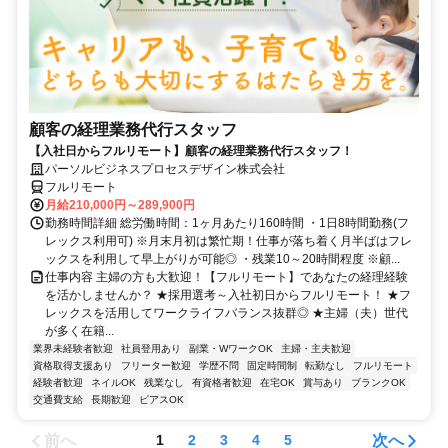
顧客の経理業務代行スタッフ
【入社日からフルリモート】顧客の経理業務代行スタッフ！
パーソルビジネスプロセスデザイン株式会社
フルリモート
月給210,000円～289,900円
勤務時間詳細 総労働時間：1ヶ月あたり160時間 ・1日8時間勤務(フ
レックス利用可) ※月末月初は繁忙期！仕事が落ち着く月半ばはフレ
ックスを利用して早上がりが可能◎ ・残業10～20時間程度 ※顧...
仕事内容 主婦の方も大歓迎！【フルリモート】であなたの経理経験
を活かしませんか？ ★採用選考～入社初日からフルリモート！ ★フ
レックスを活用してワークライフバランス抜群◎ ★主婦（夫）世代
が多く在籍...
業界未経験者歓迎
社員登用あり
副業・WワークOK
主婦・主夫歓迎
資格取得支援あり
フリーター歓迎
学歴不問
固定時間制
転勤なし
フルリモート
経験者歓迎
ネイルOK
残業なし
有資格者歓迎
在宅OK
賞与あり
ブランクOK
交通費支給
長期歓迎
ピアスOK
前へ
次へ
1
2
3
4
5