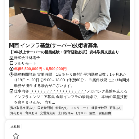
関西 インフラ基盤(サーバー)技術者募集
【3年以上サーバーの構築経験・保守経験必須】資格取得支援あり
株式会社林電子
フルリモート
年俸5,500,000円～6,500,000円
勤務時間詳細 実働時間：1日あたり8時間 平均勤務日数：1ヶ月あた
り19日 〜 20日 ⏰9:00～18:00（休憩60分） ※案件状況により時間外
勤務が 発生する場合がございます。
仕事内容 _/_/_/_/_/_/_/_/_/_/_/_/_/_/_/_/_/_/ メガバンク基盤を支える
インフラエンジニア募集 金融インフラの最前線で、 本物の基盤技術
を磨きませんか。 当社...
資格取得支援あり
固定時間制
転勤なし
フルリモート
経験者歓迎
研修あり
賞与あり
育休あり
交通費支給
土日祝休み
ひげOK
髪型・髪色自由
正社員