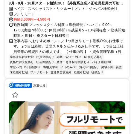
8月・9月・10月スタート相談OK！【外資系企業／正社員登用の可能性
大／700万～800万／リモート勤務OK】経理財務
ヘイズ・スペシャリスト・リクルートメント・ジャパン株式会社
フルリモート
時給3,000円～4,500円
勤務時間 フレックスタイム制度 ＜勤務時間について＞ 9:00～
17:00(実働7時間00分 休憩1時間) ※残業月5～10時間程度 ＜勤務開始
時期＞ 即日～ ※スタート日相談可
仕事内容 ＼おすすめポイント／ 1つ目はリモート勤務OKのお仕事で
す。 2つ目は経験、英語スキルを活かせるお仕事です。 3つ目は正社
員登用の可能性大の求人です。 【 仕事内容 】 ・資金管理業務（日...
業界未経験者歓迎
社員登用あり
副業・WワークOK
60代も応募可
資格取得支援あり
社会保険あり
産休・育休取得実績あり
バイク通勤OK
学歴不問
即日勤務OK
職場見学可
平日のみOK
賞与年1回あり
経験不問
英語
未経験者歓迎
フルリモート
交通費全額支給
経験者歓迎
研修あり
派遣社員