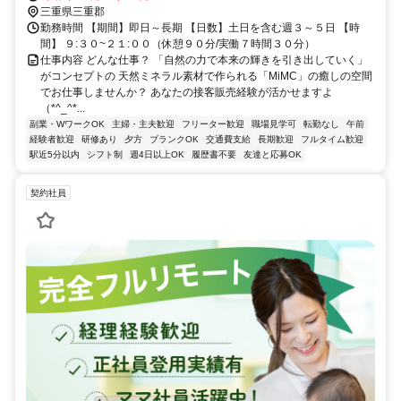
駅」から徒歩 8分／車通勤応相談
三重県三重郡
勤務時間 【期間】即日～長期 【日数】土日を含む週３～５日 【時
間】 ９:３０~２１:００（休憩９０分/実働７時間３０分）
仕事内容 どんな仕事？ 「自然の力で本来の輝きを引き出していく」
がコンセプトの 天然ミネラル素材で作られる「MiMC」の癒しの空間
でお仕事しませんか？ あなたの接客販売経験が活かせますよ
（*^_^*...
副業・WワークOK
主婦・主夫歓迎
フリーター歓迎
職場見学可
転勤なし
午前
経験者歓迎
研修あり
夕方
ブランクOK
交通費支給
長期歓迎
フルタイム歓迎
駅近5分以内
シフト制
週4日以上OK
履歴書不要
友達と応募OK
契約社員