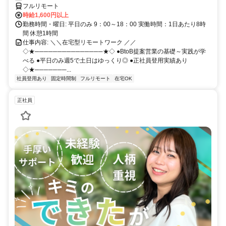
フルリモート
時給1,600円以上
勤務時間・曜日: 平日のみ 9：00～18：00 実働時間：1日あたり8時
間 休憩1時間
仕事内容: ＼＼在宅型リモートワーク ／／
◇★───────────────★◇ ●BtoB提案営業の基礎～実践が学
べる ●平日のみ週5で土日はゆっくり◎ ●正社員登用実績あり
◇★───────...
社員登用あり
固定時間制
フルリモート
在宅OK
正社員