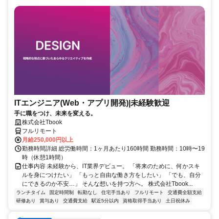
ITエンジニア(Web・アプリ開発)|未経験歓迎
手に職をつけ、未来を変える。
株式会社Tbook
フルリモート
月給250,000円以上
勤務時間詳細 総労働時間：1ヶ月あたり160時間 勤務時間：10時〜19
時（休憩1時間）
仕事内容 未経験から、IT業界デビュー。 「将来のために、何かスキ
ルを身につけたい」 「もっと自由な働き方をしたい」 「でも、自分
にできるのか不安…」 そんな想いを持つ方へ。 株式会社Tbook...
ランチタイム
固定時間制
転勤なし
住宅手当あり
フルリモート
交通費全額支給
研修あり
賞与あり
交通費支給
駅近5分以内
資格取得手当あり
土日祝休み