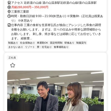
アクセス 近鉄湯の山線 湯の山温泉駅近鉄湯の山線/湯の山温泉駅
月給280,000円～350,000円
三重県三重郡
時間・勤務日詳細 9:00～21:00(休憩あり) ※実働8h（正社員は残業あ
り） ※休憩あり
仕事内容 三重の食材を笠原将弘氏が独自にアレンジした和食の調理
全般をお願いします。 まずは、日々の仕込みや簡単な調理補助から
お願いします。 刺し身、焼き場などは経験に応じてお任せしていき
ます。 経験豊...
制服あり
社会保険あり
車通勤OK
固定時間制
研修あり
制服貸与
まかないあり
リゾート
寮・社宅あり
食事補助あり
正社員