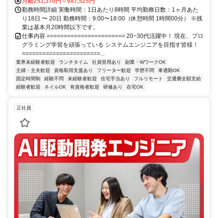
月給251,370円～687,525円
勤務時間詳細 実働時間：1日あたり8時間 平均勤務日数：1ヶ月あた
り18日 〜 20日 勤務時間：9:00〜18:00（休憩時間 1時間00分） ※残
業は基本月20時間以下です。
仕事内容 ======================= 20−30代活躍中！ 現在、プロ
グラミング学習を頑張っている システムエンジニアを目指す皆様！
=======================...
業界未経験者歓迎
ランチタイム
社員登用あり
副業・WワークOK
主婦・主夫歓迎
資格取得支援あり
フリーター歓迎
学歴不問
車通勤OK
固定時間制
経験不問
未経験者歓迎
住宅手当あり
フルリモート
交通費全額支給
経験者歓迎
ネイルOK
有資格者歓迎
研修あり
在宅OK
正社員