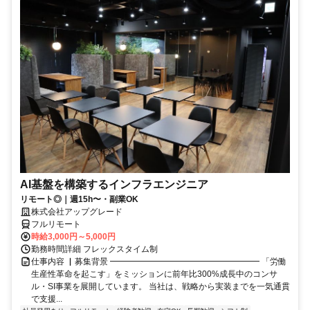
AI基盤を構築するインフラエンジニア
リモート◎｜週15h〜・副業OK
株式会社アップグレード
フルリモート
時給3,000円～5,000円
勤務時間詳細 フレックスタイム制
仕事内容 ▏募集背景 ━━━━━━━━━━━━━━━━━━ 「労働
生産性革命を起こす」をミッションに前年比300%成長中のコンサ
ル・SI事業を展開しています。 当社は、戦略から実装までを一気通貫
で支援...