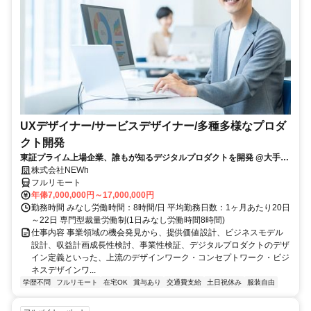
UXデザイナー/サービスデザイナー/多種多様なプロダ
クト開発
東証プライム上場企業、誰もが知るデジタルプロダクトを開発 @大手町
駅
株式会社NEWh
フルリモート
年俸7,000,000円～17,000,000円
勤務時間 みなし労働時間：8時間/日 平均勤務日数：1ヶ月あたり20日
～22日 専門型裁量労働制(1日みなし労働時間8時間)
仕事内容 事業領域の機会発見から、提供価値設計、ビジネスモデル
設計、収益計画成長性検討、事業性検証、デジタルプロダクトのデザ
イン定義といった、上流のデザインワーク・コンセプトワーク・ビジ
ネスデザインワ...
学歴不問
フルリモート
在宅OK
賞与あり
交通費支給
土日祝休み
服装自由