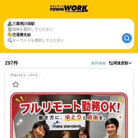
三重県
川添駅
職種を選択してください
交通費支給
キーワードを選択してください
297件
条件保存
関連度順
アルバイト・パート