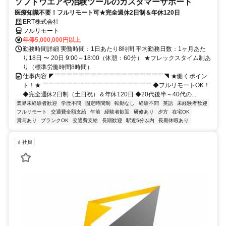
ソフトウエアや治験ツールのカスタマーサポート
医療知識不要！フルリモート可★完全週休2日制＆年休120日
ERT株式会社
フルリモート
年俸5,000,000円以上
勤務時間詳細 実働時間：1日あたり8時間 平均勤務日数：1ヶ月あた
り18日 〜 20日 9:00～18:00（休憩：60分） ★フレックスタイム制あ
り（標準労働時間8時間）
仕事内容 ◤￣￣￣￣￣￣￣￣￣￣￣￣￣￣￣￣￣￣◥ ★働くポイン
ト！★ ￣￣￣￣￣￣￣￣￣￣￣￣￣￣￣￣￣￣ ◆フルリモートOK！
◆完全週休2日制（土日祝）＆年休120日 ◆20代後半～40代の...
業界未経験者歓迎
学歴不問
固定時間制
転勤なし
経験不問
英語
未経験者歓迎
フルリモート
交通費全額支給
午前
経験者歓迎
研修あり
夕方
在宅OK
賞与あり
ブランクOK
交通費支給
長期歓迎
駅近5分以内
長期休暇あり
正社員