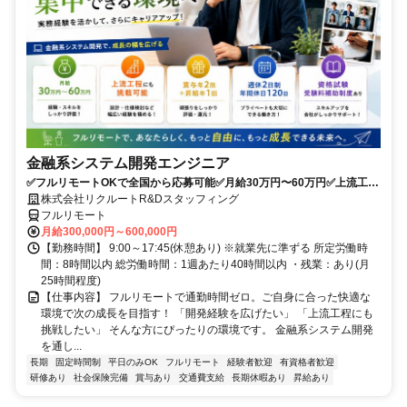
金融系システム開発エンジニア
✅フルリモートOKで全国から応募可能✅月給30万円〜60万円✅上流工程
にも挑戦可能✅夏季・年末年始休暇あり✅週休2日制、年間休日120日
株式会社リクルートR&Dスタッフィング
フルリモート
月給300,000円～600,000円
【勤務時間】 9:00～17:45(休憩あり) ※就業先に準ずる 所定労働時
間：8時間以内 総労働時間：1週あたり40時間以内 ・残業：あり(月
25時間程度)
【仕事内容】 フルリモートで通勤時間ゼロ。ご自身に合った快適な
環境で次の成長を目指す！ 「開発経験を広げたい」 「上流工程にも
挑戦したい」 そんな方にぴったりの環境です。 金融系システム開発
を通し...
長期
固定時間制
平日のみOK
フルリモート
経験者歓迎
有資格者歓迎
研修あり
社会保険完備
賞与あり
交通費支給
長期休暇あり
昇給あり