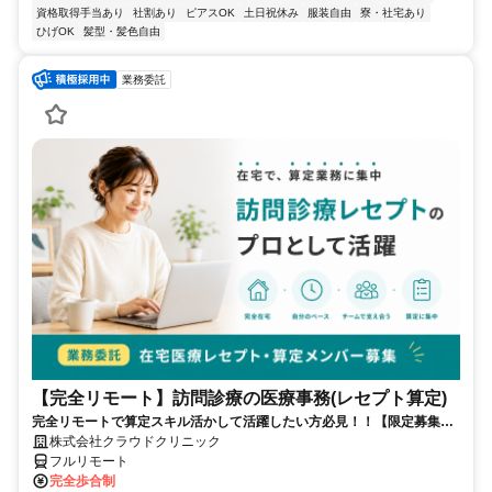
資格取得手当あり
社割あり
ピアスOK
土日祝休み
服装自由
寮・社宅あり
ひげOK
髪型・髪色自由
業務委託
【完全リモート】訪問診療の医療事務(レセプト算定)
完全リモートで算定スキル活かして活躍したい方必見！！【限定募集】
完全リモート｜在宅医療レセプト算定（成果報酬型／業務委託）
株式会社クラウドクリニック
フルリモート
完全歩合制