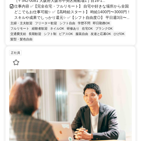
（〒542-0081 大阪府大阪市中央区南船場1丁目16-1...
仕事内容 ✅【完全在宅・フルリモート】 自宅や好きな場所から全国
どこでもお仕事可能✨ ✅【高時給スタート】 時給1400円〜3000円！
スキルや成果でしっかり還元✨ ✅【シフト自由度◎】 平日週3日〜...
主婦・主夫歓迎
フリーター歓迎
シフト自由
学歴不問
即日勤務OK
フルリモート
経験者歓迎
ネイルOK
研修あり
在宅OK
ブランクOK
交通費支給
長期歓迎
シフト制
ピアスOK
服装自由
友達と応募OK
ひげOK
髪型・髪色自由
正社員