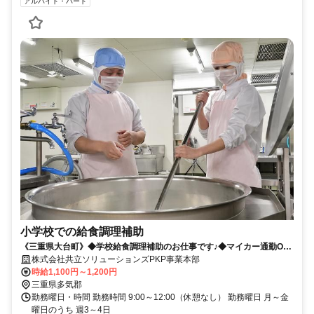
アルバイト・パート
小学校での給食調理補助
《三重県大台町》◆学校給食調理補助のお仕事です♪◆マイカー通勤OK
でラクラク♪
株式会社共立ソリューションズPKP事業本部
時給1,100円～1,200円
三重県多気郡
勤務曜日・時間 勤務時間 9:00～12:00（休憩なし） 勤務曜日 月～金
曜日のうち 週3～4日