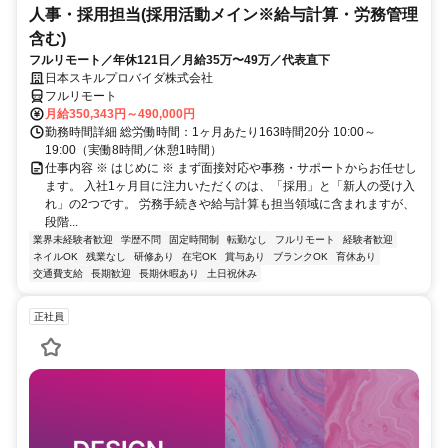
人事・採用担当(採用活動メイン※給与計算・労務管理
含む)
フルリモート／年休121日／月給35万〜49万／代表直下
日本スキルプロバイダ株式会社
フルリモート
月給350,343円～490,000円
勤務時間詳細 総労働時間：1ヶ月あたり163時間20分 10:00～
19:00（実働8時間／休憩1時間）
仕事内容 ※ はじめに ※ まず面接対応や事務・サポートからお任せし
ます。 入社1ヶ月目に注力いただくのは、「採用」と「新人の受け入
れ」の2つです。 労務手続きや給与計算も担当領域に含まれますが、
段階...
業界未経験者歓迎
学歴不問
固定時間制
転勤なし
フルリモート
経験者歓迎
ネイルOK
残業なし
研修あり
在宅OK
賞与あり
ブランクOK
育休あり
交通費支給
長期歓迎
長期休暇あり
土日祝休み
正社員