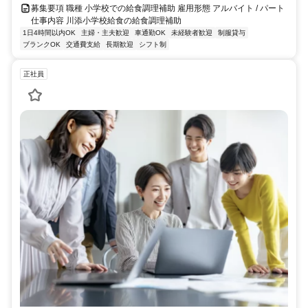
募集要項 職種 小学校での給食調理補助 雇用形態 アルバイト / パート
仕事内容 川添小学校給食の給食調理補助
1日4時間以内OK
主婦・主夫歓迎
車通勤OK
未経験者歓迎
制服貸与
ブランクOK
交通費支給
長期歓迎
シフト制
正社員