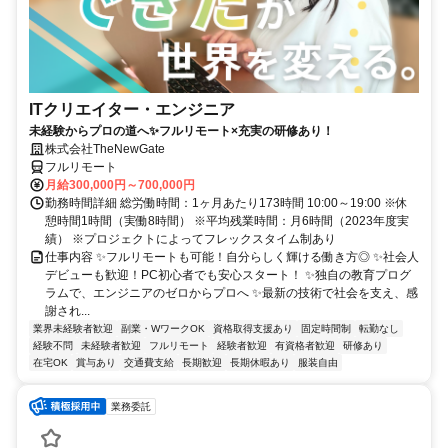
ITクリエイター・エンジニア
未経験からプロの道へ✨フルリモート×充実の研修あり！
株式会社TheNewGate
フルリモート
月給300,000円～700,000円
勤務時間詳細 総労働時間：1ヶ月あたり173時間 10:00～19:00 ※休
憩時間1時間（実働8時間） ※平均残業時間：月6時間（2023年度実
績） ※プロジェクトによってフレックスタイム制あり
仕事内容 ✨フルリモートも可能！自分らしく輝ける働き方◎ ✨社会人
デビューも歓迎！PC初心者でも安心スタート！ ✨独自の教育プログ
ラムで、エンジニアのゼロからプロへ ✨最新の技術で社会を支え、感
謝され...
業界未経験者歓迎
副業・WワークOK
資格取得支援あり
固定時間制
転勤なし
経験不問
未経験者歓迎
フルリモート
経験者歓迎
有資格者歓迎
研修あり
在宅OK
賞与あり
交通費支給
長期歓迎
長期休暇あり
服装自由
業務委託