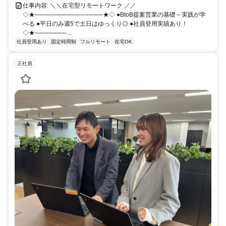
仕事内容: ＼＼在宅型リモートワーク ／／
◇★───────────────★◇ ●BtoB提案営業の基礎～実践が学
べる ●平日のみ週5で土日はゆっくり◎ ●社員登用実績あり！
◇★───────...
社員登用あり
固定時間制
フルリモート
在宅OK
正社員