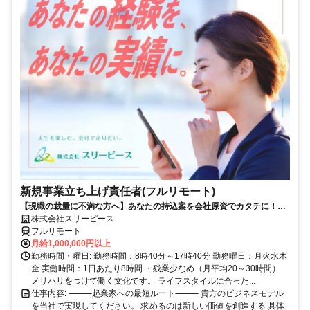
新規事業立ち上げ責任者(フルリモート)
【現職の裁量に不満な方へ】あなたの持込案を会社原資でカタチに！最
短6ヶ月で共同経営者の道へ
株式会社スリーピース
フルリモート
月給1,000,000円以上
勤務時間・曜日: 勤務時間：8時40分～17時40分 勤務曜日：月火水木
金 実働時間：1日あたり8時間 ・残業少なめ（月平均20～30時間）
メリハリをつけて働く文化です。 ライフスタイルに合った...
仕事内容: ⸻起業家への最短ルート⸻ 貴方のビジネスモデル
を当社で実現してください。 求めるのは新しい価値を創造する 具体