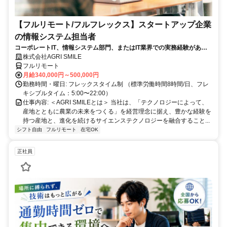
【フルリモート/フルフレックス】スタートアップ企業
の情報システム担当者
コーポレートIT、情報システム部門、またはIT業界での実務経験がある
方、大歓迎！
株式会社AGRI SMILE
フルリモート
月給340,000円～500,000円
勤務時間・曜日: フレックスタイム制 （標準労働時間8時間/日、フレ
キシブルタイム：5:00〜22:00）
仕事内容: ＜AGRI SMILEとは＞ 当社は、「テクノロジーによって、
産地とともに農業の未来をつくる」を経営理念に据え、豊かな経験を
持つ産地と、進化を続けるサイエンステクノロジーを融合すること...
シフト自由
フルリモート
在宅OK
正社員