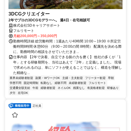
3DCGクリエイター
2年でプロの3DCGモデラーへ。 週4日・在宅相談可
株式会社SDキャリアサポート
フルリモート
月給200,000円～350,000円
勤務時間詳細 総労働時間：1週あたり40時間 10:00～19:00 ※所定労
働時間8時間 休憩60分 （9:00～20:00の間 8時間） 配属先を決める際
に、勤務時間の相談をさせていただきま...
仕事内容 【2年で決着、自立できる個の力を磨く】 他社の多くが「1
年」とする研修期間を、当社はあえて「2年」と定義しました。 現場
で求められるのは、単にソフトが使えることではなく、構造を理解し
た精緻な...
業界未経験者歓迎
副業・WワークOK
主婦・主夫歓迎
フリーター歓迎
早朝
学歴不問
固定時間制
転勤なし
経験不問
未経験者歓迎
フルリモート
交通費全額支給
午前
経験者歓迎
ネイルOK
残業なし
有資格者歓迎
研修あり
夕方
在宅OK
正社員