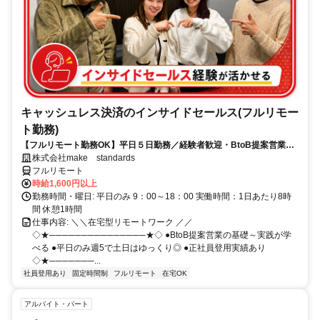
キャッシュレス決済のインサイドセールス(フルリモー
ト勤務)
【フルリモート勤務OK】平日５日勤務／経験者歓迎・BtoB提案営業で
スキルアップ
株式会社make standards
フルリモート
時給1,600円以上
勤務時間・曜日: 平日のみ 9：00～18：00 実働時間：1日あたり8時
間 休憩1時間
仕事内容: ＼＼在宅型リモートワーク ／／
◇★───────────────★◇ ●BtoB提案営業の基礎～実践が学
べる ●平日のみ週5で土日はゆっくり◎ ●正社員登用実績あり
◇★───────...
社員登用あり
固定時間制
フルリモート
在宅OK
アルバイト・パート