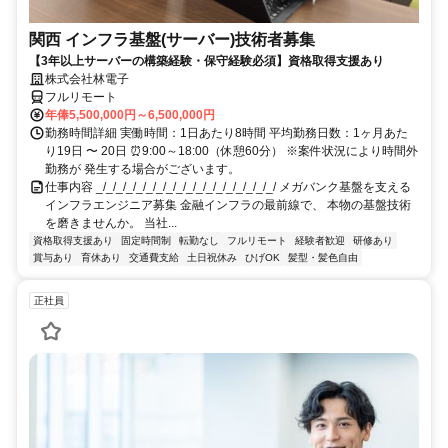
関西 インフラ基盤(サーバー)技術者募集
【3年以上サーバーの構築経験・保守経験必須】資格取得支援あり
株式会社林電子
フルリモート
年俸5,500,000円～6,500,000円
勤務時間詳細 実働時間：1日あたり8時間 平均勤務日数：1ヶ月あた
り19日 〜 20日 ⏰9:00～18:00（休憩60分） ※案件状況により時間外
勤務が 発生する場合がございます。
仕事内容 _/_/_/_/_/_/_/_/_/_/_/_/_/_/_/_/_/_/ メガバンク基盤を支える
インフラエンジニア募集 金融インフラの最前線で、 本物の基盤技術
を磨きませんか。 当社...
資格取得支援あり
固定時間制
転勤なし
フルリモート
経験者歓迎
研修あり
賞与あり
育休あり
交通費支給
土日祝休み
ひげOK
髪型・髪色自由
正社員