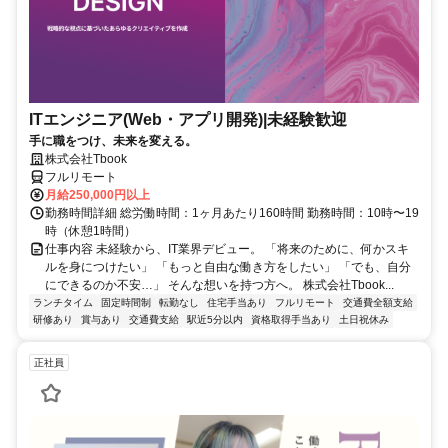
ITエンジニア(Web・アプリ開発)|未経験歓迎
手に職をつけ、未来を変える。
株式会社Tbook
フルリモート
月給250,000円以上
勤務時間詳細 総労働時間：1ヶ月あたり160時間 勤務時間：10時〜19
時（休憩1時間）
仕事内容 未経験から、IT業界デビュー。 「将来のために、何かスキ
ルを身につけたい」 「もっと自由な働き方をしたい」 「でも、自分
にできるのか不安…」 そんな想いを持つ方へ。 株式会社Tbook...
ランチタイム
固定時間制
転勤なし
住宅手当あり
フルリモート
交通費全額支給
研修あり
賞与あり
交通費支給
駅近5分以内
資格取得手当あり
土日祝休み
正社員