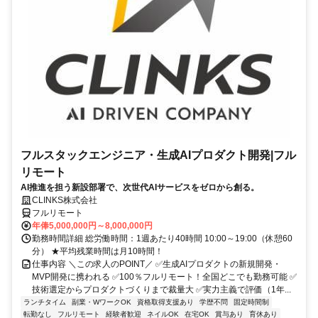
フルスタックエンジニア・生成AIプロダクト開発|フル
リモート
AI推進を担う新設部署で、次世代AIサービスをゼロから創る。
CLINKS株式会社
フルリモート
年俸5,000,000円～8,000,000円
勤務時間詳細 総労働時間：1週あたり40時間 10:00～19:00（休憩60
分） ★平均残業時間は月10時間！
仕事内容 ＼この求人のPOINT／ ✅生成AIプロダクトの新規開発・
MVP開発に携われる ✅100％フルリモート！全国どこでも勤務可能 ✅
技術選定からプロダクトづくりまで裁量大 ✅実力主義で評価（1年...
ランチタイム
副業・WワークOK
資格取得支援あり
学歴不問
固定時間制
転勤なし
フルリモート
経験者歓迎
ネイルOK
在宅OK
賞与あり
育休あり