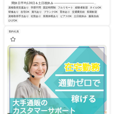
間休日平均128日＆土日祝休み ―――――――――――――...
資格取得支援あり
学歴不問
固定時間制
フルリモート
経験者歓迎
ネイルOK
研修あり
在宅OK
賞与あり
ブランクOK
育休あり
交通費支給
長期歓迎
資格取得手当あり
社割あり
長期休暇あり
ピアスOK
土日祝休み
服装自由
ひげOK
契約社員