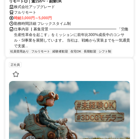
リモート◎｜週15h〜・副業OK
株式会社アップグレード
フルリモート
時給3,000円～5,000円
勤務時間詳細 フレックスタイム制
仕事内容 ▏募集背景 ━━━━━━━━━━━━━━━━━━ 「労働
生産性革命を起こす」をミッションに前年比300%成長中のコンサ
ル・SI事業を展開しています。 当社は、戦略から実装までを一気通貫
で支援...
社員登用あり
フルリモート
経験者歓迎
在宅OK
長期歓迎
シフト制
正社員