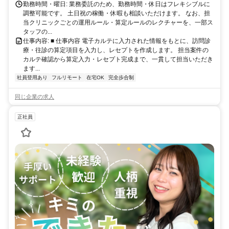
勤務時間・曜日: 業務委託のため、勤務時間・休日はフレキシブルに
調整可能です。 土日祝の稼働・休暇も相談いただけます。 なお、担
当クリニックごとの運用ルール・算定ルールのレクチャーを、一部ス
タッフの...
仕事内容: ■ 仕事内容 電子カルテに入力された情報をもとに、訪問診
療・往診の算定項目を入力し、レセプトを作成します。 担当案件の
カルテ確認から算定入力・レセプト完成まで、一貫して担当いただき
ます...
社員登用あり
フルリモート
在宅OK
完全歩合制
同じ企業の求人
正社員