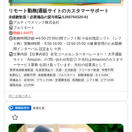
リモート勤務|通販サイトのカスタマーサポート
未経験歓迎！必要備品の貸与有💻/1260704320-01
アルティウスリンク株式会社
フルリモート
時給1,400円
勤務時間詳細 ⏩6:50-25:00の間でシフト制 ※会社指定シフト 《シフ
ト例》実働8時間 ・6:50-16:00 ・15:50-25:00 ※健康管理のため勤務
間インターバル 設定あり ※所...
仕事内容 【仕事内容】 在宅コールセンターオペレーター！ 大手通販
サイト「Amazon」の 問い合わせ対応◎ ※当社はAmazonのカスタマ
ーサービス業務 を請け負っています。当社の従業員として ...
業界未経験者歓迎
社員登用あり
主婦・主夫歓迎
フリーター歓迎
学歴不問
転勤なし
経験不問
未経験者歓迎
フルリモート
経験者歓迎
ネイルOK
研修あり
在宅OK
ブランクOK
交通費支給
長期歓迎
シフト制
ピアスOK
服装自由
ひげOK
同じ企業の求人
派遣社員