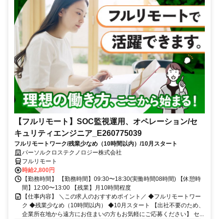
【フルリモート】SOC監視運用、オペレーション/セ
キュリティエンジニア_E260775039
フルリモートワーク/残業少なめ（10時間以内）/10月スタート
パーソルクロステクノロジー株式会社
フルリモート
時給2,800円
【勤務時間】 【勤務時間】09:30〜18:30(実働時間08時間) 【休憩時
間】12:00〜13:00 【残業】月10時間程度
【仕事内容】 ＼この求人のおすすめポイント／ ◆フルリモートワー
ク ◆残業少なめ（10時間以内） ◆10月スタート 【出社不要のため、
企業所在地から遠方にお住まいの方もお気軽にご応募ください】 セ...