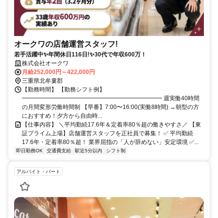
オークワの店舗運営スタッフ!
若手活躍中✨年間休日116日!✨30代で年収600万！
株式会社オークワ
月給252,000円～422,000円
三重県北牟婁郡
【勤務時間】 【勤務シフト例】
━━━━━━━━━━━━━━━━━━━━━━━━ 週実働40時間
の月間変形労働時間制 【早番】7:00〜16:00(実働8時間) →朝型の方
におすすめ！夕方から自由時...
【仕事内容】 ＼平均勤続17.6年＆定着率80％超の働きやすさ／ 【東
証プライム上場】店舗運営スタッフを正社員で募集！ ✅ 平均勤続
17.6年・定着率80％超！ 業界屈指の「人が辞めない」安定環境 ✅...
即日勤務OK
交通費支給
駅近5分以内
シフト制
アルバイト・パート