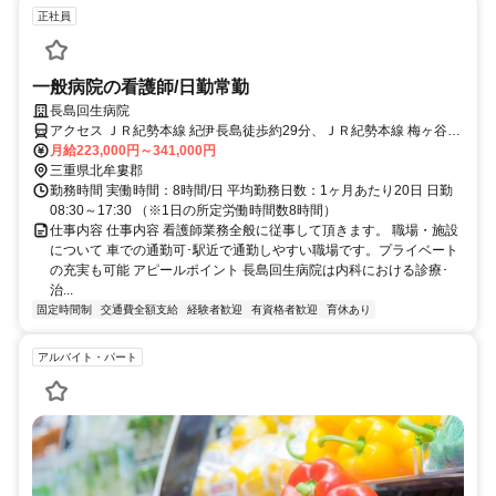
正社員
一般病院の看護師/日勤常勤
長島回生病院
アクセス ＪＲ紀勢本線 紀伊長島徒歩約29分、ＪＲ紀勢本線 梅ヶ谷徒
歩約114分
月給223,000円～341,000円
三重県北牟婁郡
勤務時間 実働時間：8時間/日 平均勤務日数：1ヶ月あたり20日 日勤
08:30～17:30 （※1日の所定労働時間数8時間）
仕事内容 仕事内容 看護師業務全般に従事して頂きます。 職場・施設
について 車での通勤可･駅近で通勤しやすい職場です。プライベート
の充実も可能 アピールポイント 長島回生病院は内科における診療･
治...
固定時間制
交通費全額支給
経験者歓迎
有資格者歓迎
育休あり
アルバイト・パート