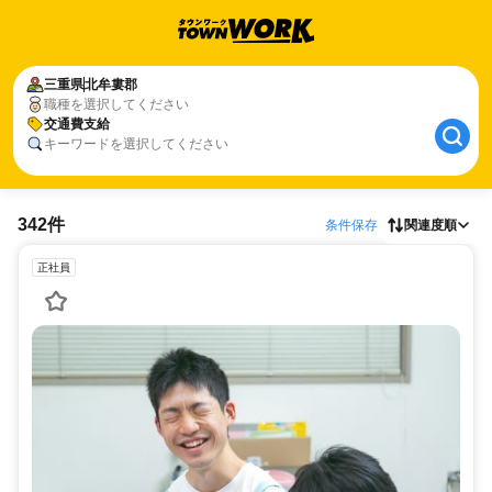
三重県
北牟婁郡
職種を選択してください
交通費支給
キーワードを選択してください
342件
条件保存
関連度順
正社員