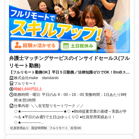
弁護士マッチングサービスのインサイドセールス(フル
リモート勤務)
【フルリモート勤務OK】平日５日勤務／法律知識ゼロでOK！BtoBスキ
ルが身につく営業職
株式会社make standards
フルリモート
時給1,600円以上
勤務時間・曜日: 平日のみ 9：00～18：00 実働時間：1日あたり8時
間 休憩1時間
仕事内容: ＼＼在宅型リモートワーク ／／
◇★───────────────★◇ ●BtoB提案営業の基礎～実践が学
べる ●平日のみ週5で土日はゆっくり◎ ●社員登用実績あり！
◇★───────...
社員登用あり
固定時間制
フルリモート
在宅OK