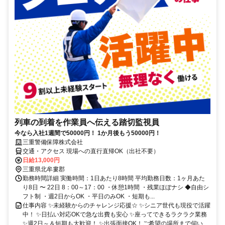
列車の到着を作業員へ伝える踏切監視員
今なら入社1週間で50000円！ 1か月後もう50000円！
三重警備保障株式会社
交通・アクセス 現場への直行直帰OK（出社不要）
日給13,000円
三重県北牟婁郡
勤務時間詳細 実働時間：1日あたり8時間 平均勤務日数：1ヶ月あた
り8日 〜 22日 8：00～17：00 ・休憩1時間 ・残業ほぼナシ ◆自由シ
フト制 ・週2日からOK ・平日のみOK ・短期も...
仕事内容 ✨未経験からのチャレンジ応援☆ ✨シニア世代も現役で活躍
中！ ✨日払い対応OKで急な出費も安心 ✨座ってできるラクラク業務
✨週2日～＆短期も大歓迎！ ✨出張面接OK！ご希望の場所まで伺い