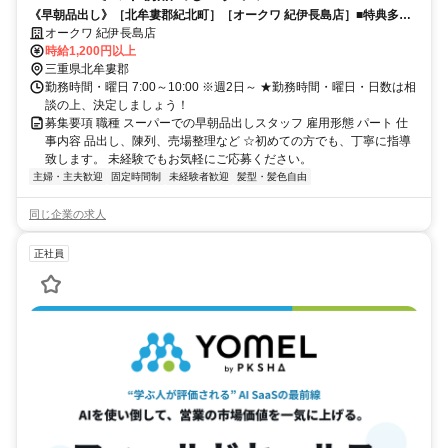
《早朝品出し》［北牟婁郡紀北町］［オークワ 紀伊長島店］■特典多数■
未経験者大歓迎■年齢幅広く歓迎■
オークワ 紀伊長島店
時給1,200円以上
三重県北牟婁郡
勤務時間・曜日 7:00～10:00 ※週2日～ ★勤務時間・曜日・日数は相
談の上、決定しましょう！
募集要項 職種 スーパーでの早朝品出しスタッフ 雇用形態 パート 仕
事内容 品出し、陳列、売場整理など ☆初めての方でも、丁寧に指導
致します。 未経験でもお気軽にご応募ください。
主婦・主夫歓迎
固定時間制
未経験者歓迎
髪型・髪色自由
同じ企業の求人
正社員