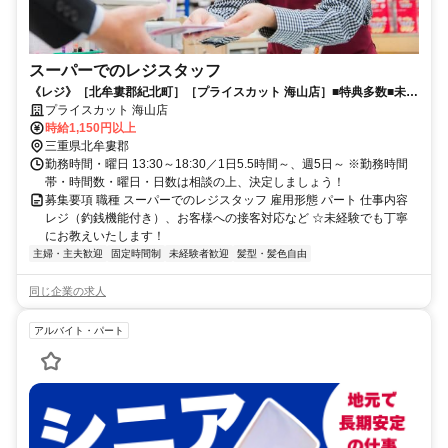
スーパーでのレジスタッフ
《レジ》［北牟婁郡紀北町］［プライスカット 海山店］■特典多数■未経
験者大歓迎■
プライスカット 海山店
時給1,150円以上
三重県北牟婁郡
勤務時間・曜日 13:30～18:30／1日5.5時間～、週5日～ ※勤務時間
帯・時間数・曜日・日数は相談の上、決定しましょう！
募集要項 職種 スーパーでのレジスタッフ 雇用形態 パート 仕事内容
レジ（釣銭機能付き）、お客様への接客対応など ☆未経験でも丁寧
にお教えいたします！
主婦・主夫歓迎
固定時間制
未経験者歓迎
髪型・髪色自由
同じ企業の求人
アルバイト・パート