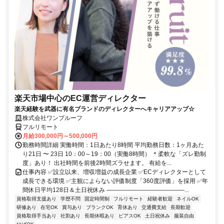
楽天市場中心のEC運営ディレクター
楽天経験を武器に有名ブランドのディレクターへキャリアアップ☆
株式会社ワンプルーフ
フルリモート
月給300,000円～500,000円
勤務時間詳細 実働時間：1日あたり8時間 平均勤務日数：1ヶ月あた
り21日 〜 23日 10：00～19：00（実働8時間） ＊柔軟な「ズレ勤制
度」あり！ 出社時間を前後2時間ズラせます。 有給を...
仕事内容 ✅設立以来、増収増益の成長企業 ✅ECディレクターとして
成長できる環境 ✅主観によらない評価制度「360度評価」を採用 ✅年
間休日平均128日＆土日祝休み ―――――――――――――...
資格取得支援あり
学歴不問
固定時間制
フルリモート
経験者歓迎
ネイルOK
研修あり
在宅OK
賞与あり
ブランクOK
育休あり
交通費支給
長期歓迎
資格取得手当あり
社割あり
長期休暇あり
ピアスOK
土日祝休み
服装自由