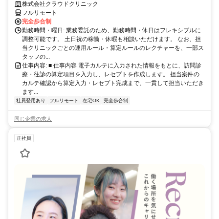
完全リモート｜在宅医療レセプト算定（成果報酬型／業務委託）
株式会社クラウドクリニック
フルリモート
完全歩合制
勤務時間・曜日: 業務委託のため、勤務時間・休日はフレキシブルに
調整可能です。 土日祝の稼働・休暇も相談いただけます。 なお、担
当クリニックごとの運用ルール・算定ルールのレクチャーを、一部ス
タッフの...
仕事内容: ■ 仕事内容 電子カルテに入力された情報をもとに、訪問診
療・往診の算定項目を入力し、レセプトを作成します。 担当案件の
カルテ確認から算定入力・レセプト完成まで、一貫して担当いただき
ます...
社員登用あり
フルリモート
在宅OK
完全歩合制
同じ企業の求人
正社員