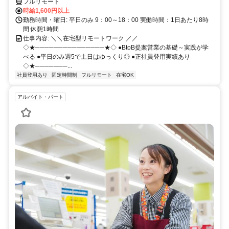
フルリモート
時給1,600円以上
勤務時間・曜日: 平日のみ 9：00～18：00 実働時間：1日あたり8時
間 休憩1時間
仕事内容: ＼＼在宅型リモートワーク ／／
◇★───────────────★◇ ●BtoB提案営業の基礎～実践が学
べる ●平日のみ週5で土日はゆっくり◎ ●正社員登用実績あり
◇★───────...
社員登用あり
固定時間制
フルリモート
在宅OK
アルバイト・パート