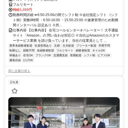
フルリモート
時給1,400円
勤務時間詳細 ⏩6:50-25:00の間でシフト制 ※会社指定シフト 《シフ
ト例》実働8時間 ・6:50-16:00 ・15:50-25:00 ※健康管理のため勤務
間インターバル 設定あり ※所...
仕事内容 【仕事内容】 在宅コールセンターオペレーター！ 大手通販
サイト「Amazon」の 問い合わせ対応◎ ※当社はAmazonのカスタマ
ーサービス業務 を請け負っています。当社の従業員として ...
業界未経験者歓迎
社員登用あり
主婦・主夫歓迎
フリーター歓迎
学歴不問
転勤なし
経験不問
未経験者歓迎
フルリモート
経験者歓迎
ネイルOK
研修あり
在宅OK
ブランクOK
交通費支給
長期歓迎
シフト制
ピアスOK
服装自由
ひげOK
同じ企業の求人
正社員