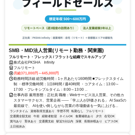
SMB・MID法人営業(リモート勤務・関東圏)
フルリモート・フレックス / フラットな組織でスキルアップ
株式会社PKSHA Infinity
フルリモート
月給371,000円～445,000円
勤務時間詳細 総労働時間：1ヶ月あたり160時間 ■フレックスタイム
制 ・標準労働時間：1日8時間 / 週40時間 ・コアタイム：13:00～
17:00 ・フレキシブルタイム：8:00～13:00 ...
仕事内容 雇用形態：正社員 職種：Webサービス法人営業、その他カ
スタマーサクセス、営業企画 ――「学ぶ人が評価される」 AI SaaSの
最前線で、 AIを使い倒しながら営業の市場価値を一気に上げる...
ランチタイム
資格取得支援あり
学歴不問
転勤なし
フルリモート
交通費全額支給
午前
経験者歓迎
ネイルOK
食費補助あり
夕方
在宅OK
賞与あり
育休あり
交通費支給
駅近5分以内
深夜
長期休暇あり
ピアスOK
土日祝休み