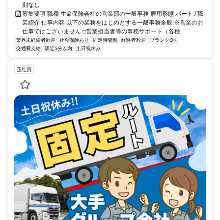
則なし
募集要項 職種 生命保険会社の営業部の一般事務 雇用形態 パート / 職
業紹介 仕事内容 以下の業務をはじめとする一般事務全般 ※営業のお
仕事ではございません □営業担当者等の事務サポート（各種...
業界未経験者歓迎
社会保険あり
固定時間制
経験者歓迎
ブランクOK
交通費支給
駅近5分以内
土日祝休み
正社員