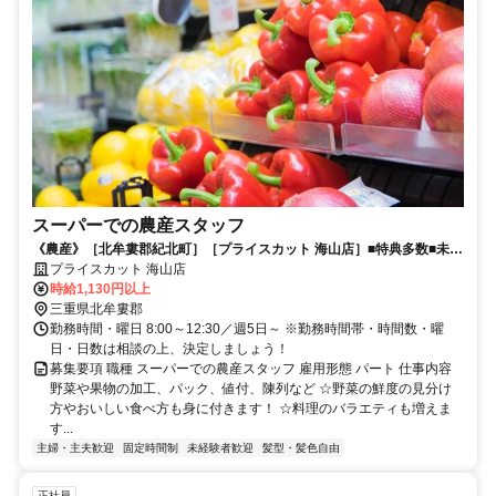
スーパーでの農産スタッフ
《農産》［北牟婁郡紀北町］［プライスカット 海山店］■特典多数■未経
験者大歓迎■
プライスカット 海山店
時給1,130円以上
三重県北牟婁郡
勤務時間・曜日 8:00～12:30／週5日～ ※勤務時間帯・時間数・曜
日・日数は相談の上、決定しましょう！
募集要項 職種 スーパーでの農産スタッフ 雇用形態 パート 仕事内容
野菜や果物の加工、パック、値付、陳列など ☆野菜の鮮度の見分け
方やおいしい食べ方も身に付きます！ ☆料理のバラエティも増えま
す...
主婦・主夫歓迎
固定時間制
未経験者歓迎
髪型・髪色自由
正社員