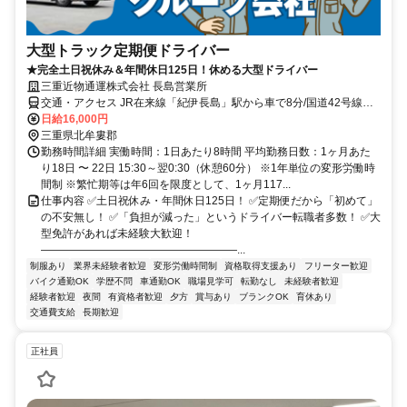
⼤型トラック定期便ドライバー
★完全土日祝休み＆年間休日125日！休める大型ドライバー
三重近物通運株式会社 長島営業所
交通・アクセス JR在来線「紀伊長島」駅から車で8分/国道42号線沿
い
日給16,000円
三重県北牟婁郡
勤務時間詳細 実働時間：1日あたり8時間 平均勤務日数：1ヶ月あた
り18日 〜 22日 15:30～翌0:30（休憩60分） ※1年単位の変形労働時
間制 ※繁忙期等は年6回を限度として、1ヶ月117...
仕事内容 ✅土日祝休み・年間休日125日！ ✅定期便だから「初めて」
の不安無し！ ✅「負担が減った」というドライバー転職者多数！ ✅大
型免許があれば未経験大歓迎！
――――――――――――――――――...
制服あり
業界未経験者歓迎
変形労働時間制
資格取得支援あり
フリーター歓迎
バイク通勤OK
学歴不問
車通勤OK
職場見学可
転勤なし
未経験者歓迎
経験者歓迎
夜間
有資格者歓迎
夕方
賞与あり
ブランクOK
育休あり
交通費支給
長期歓迎
正社員