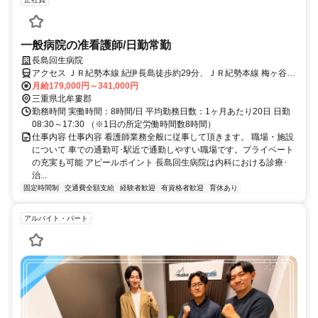
一般病院の准看護師/日勤常勤
長島回生病院
アクセス ＪＲ紀勢本線 紀伊長島徒歩約29分、ＪＲ紀勢本線 梅ヶ谷徒
歩約114分
月給179,000円～341,000円
三重県北牟婁郡
勤務時間 実働時間：8時間/日 平均勤務日数：1ヶ月あたり20日 日勤
08:30～17:30 （※1日の所定労働時間数8時間）
仕事内容 仕事内容 看護師業務全般に従事して頂きます。 職場・施設
について 車での通勤可･駅近で通勤しやすい職場です。プライベート
の充実も可能 アピールポイント 長島回生病院は内科における診療･
治...
固定時間制
交通費全額支給
経験者歓迎
有資格者歓迎
育休あり
アルバイト・パート