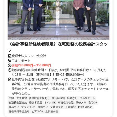
《会計事務所経験者限定》在宅勤務の税務会計スタッ
フ
税理士法人シン中央会計
フルリモート
月給280,000円～350,000円
勤務時間詳細 実働時間：1日あたり8時間 平均勤務日数：1ヶ月あた
り18日 〜 21日 【勤務時間】8:45~17:45(休憩60分)
仕事内容 完全在宅勤務(フルリモート)で、会計データのチェックや顧
客対応、決算書や申告書の作成業務を行っていただきます。 社内の
業務はクラウドサーバー内で完結でき、顧客対応はチャットやメール
が中心なの...
主婦・主夫歓迎
資格取得支援あり
固定時間制
転勤なし
フルリモート
交通費全額支給
経験者歓迎
ネイルOK
有資格者歓迎
研修あり
在宅OK
賞与あり
ブランクOK
育休あり
交通費支給
長期歓迎
駅近5分以内
資格取得手当あり
ピアスOK
土日祝休み