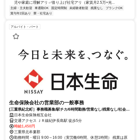
児や家庭に理解アリ ✅借り上げ社宅アリ（家賃月2.5万+光...
主婦・主夫歓迎
車通勤OK
固定時間制
未経験者歓迎
残業なし
ブランクOK
賞与年2回あり
寮・社宅あり
アルバイト・パート
生命保険会社の営業部の一般事務
[三重県紀北町］事務職募集/駅チカ/6時間勤務/営業なし/残業なし/社会保
険完備
日本生命保険相互会社
交通アクセス ＪＲ線紀伊長島駅 徒歩5分
時給1,450円
三重県北牟婁郡
勤務時間・曜日 9:00～16:00（実労働6時間、休憩1時間） 残業は原