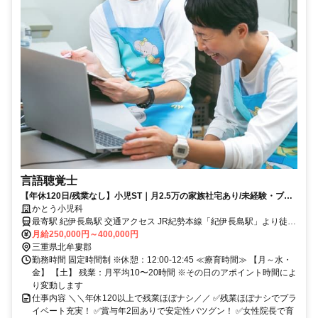
言語聴覚士
【年休120日/残業なし】小児ST｜月2.5万の家族社宅あり/未経験・ブラ
ンクOK
かとう小児科
最寄駅 紀伊長島駅 交通アクセス JR紀勢本線「紀伊長島駅」より徒歩
約8分／車で約2分 〇交通費支給（社内規定あり） 〇車通勤OK（駐車
月給250,000円～400,000円
場あり） 〇自転車通勤OK 〇自転車通勤OK ★グループ療育を行って
三重県北牟婁郡
いるお隣の施設に 週に1回、または隔週1回程度の頻度で お手伝いに
勤務時間 固定時間制 ※休憩：12:00-12:45 ≪療育時間≫ 【月～水・
行きます。
金】 【土】 残業：月平均10〜20時間 ※その日のアポイント時間によ
り変動します
仕事内容 ＼＼年休120以上で残業ほぼナシ／／ ✅残業ほぼナシでプラ
イベート充実！ ✅賞与年2回ありで安定性バツグン！ ✅女性院長で育