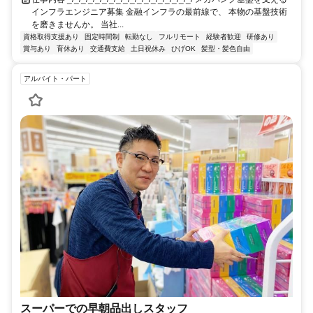
インフラエンジニア募集 金融インフラの最前線で、 本物の基盤技術
を磨きませんか。 当社...
資格取得支援あり
固定時間制
転勤なし
フルリモート
経験者歓迎
研修あり
賞与あり
育休あり
交通費支給
土日祝休み
ひげOK
髪型・髪色自由
アルバイト・パート
スーパーでの早朝品出しスタッフ