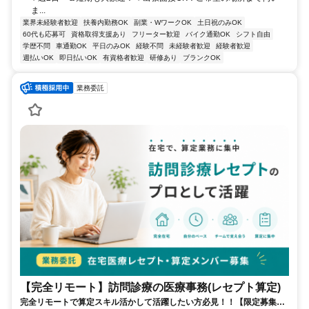
ま...
業界未経験者歓迎
扶養内勤務OK
副業・WワークOK
土日祝のみOK
60代も応募可
資格取得支援あり
フリーター歓迎
バイク通勤OK
シフト自由
学歴不問
車通勤OK
平日のみOK
経験不問
未経験者歓迎
経験者歓迎
週払いOK
即日払いOK
有資格者歓迎
研修あり
ブランクOK
業務委託
【完全リモート】訪問診療の医療事務(レセプト算定)
完全リモートで算定スキル活かして活躍したい方必見！！【限定募集】