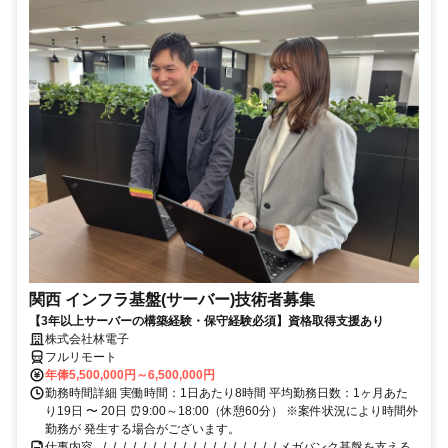
関西 インフラ基盤(サーバー)技術者募集
【3年以上サーバーの構築経験・保守経験必須】資格取得支援あり
株式会社林電子
フルリモート
年俸5,500,000円～6,500,000円
勤務時間詳細 実働時間：1日あたり8時間 平均勤務日数：1ヶ月あた
り19日 〜 20日 ⏰9:00～18:00（休憩60分） ※案件状況により時間外
勤務が 発生する場合がございます。
仕事内容 _/_/_/_/_/_/_/_/_/_/_/_/_/_/_/_/_/_/ メガバンク基盤を支える