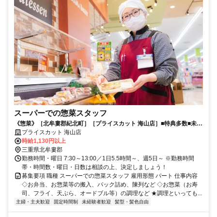
スーパーでの惣菜スタッフ
《惣菜》［北牟婁郡紀北町］［プライスカット 海山店］■特典多数■未経
験者大歓迎■
プライスカット 海山店
時給1,130円以上
三重県北牟婁郡
勤務時間・曜日 7:30～13:00／1日5.5時間～、週5日～ ※勤務時間
帯・時間数・曜日・日数は相談の上、決定しましょう！
募集要項 職種 スーパーでの惣菜スタッフ 雇用形態 パート 仕事内容
◇お弁当、お惣菜等の搬入、パック詰め、陳列など ◇お惣菜（お寿
司、フライ、天ぷら、オードブル等）の調理など ★調理といっても...
主婦・主夫歓迎
固定時間制
未経験者歓迎
髪型・髪色自由