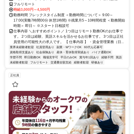
フルリモート
時給3,000円～4,500円
勤務時間 フレックスタイム制度 ＜勤務時間について＞ 9:00～
17:00(実働7時間00分 休憩1時間) ※残業月5～10時間程度 ＜勤務開始
時期＞ 即日～ ※スタート日相談可
仕事内容 ＼おすすめポイント／ 1つ目はリモート勤務OKのお仕事で
す。 2つ目は経験、英語スキルを活かせるお仕事です。 3つ目は正社
員登用の可能性大の求人です。 【 仕事内容 】 ・資金管理業務（日...
業界未経験者歓迎
社員登用あり
副業・WワークOK
60代も応募可
資格取得支援あり
社会保険あり
産休・育休取得実績あり
バイク通勤OK
学歴不問
即日勤務OK
職場見学可
平日のみOK
賞与年1回あり
経験不問
英語
未経験者歓迎
フルリモート
交通費全額支給
経験者歓迎
研修あり
正社員