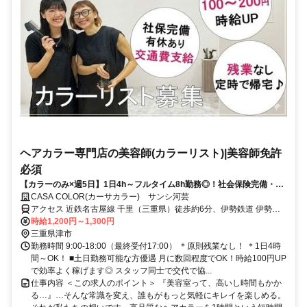
ヘアカラー専門店の美容師(カラーリスト)|美容師免許
必須
【カラーのみ×週5日】1日4h～フルタイム8h勤務◎！社会保険完備・土
日祝は時給UP！カラーリスト
CASA COLOR(カーサカラー) サンシ河芸
アクセス 近鉄名古屋線 千里（三重県）徒歩約6分、伊勢鉄道 伊勢上
野徒歩約17分、伊勢鉄道 中瀬古徒歩約26分 千里(三重県)駅(近畿日本
時給1,200円～1,300円
鉄道)7分
三重県津市
勤務時間 9:00-18:00（最終受付17:00） ＊原則残業なし！ ＊1日4時
間～OK！ ■土日勤務可能な方優遇 月に数回程度でOK！時給100円UP
で効率よく稼げます◎ スタッフ同士で交代で協...
仕事内容 ＜この求人のポイント＞ 『美容室って、高いし時間もかか
る…』…そんな常識を変え、誰もがもっと気軽にキレイを楽しめる。