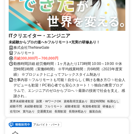
ITクリエイター・エンジニア
未経験からプロの道へ✨フルリモート×充実の研修あり！
株式会社TheNewGate
フルリモート
月給300,000円～700,000円
勤務時間詳細 総労働時間：1ヶ月あたり173時間 10:00～19:00 ※休
憩時間1時間（実働8時間） ※平均残業時間：月6時間（2023年度実
績） ※プロジェクトによってフレックスタイム制あり
仕事内容 ✨フルリモートも可能！自分らしく輝ける働き方◎ ✨社会人
デビューも歓迎！PC初心者でも安心スタート！ ✨独自の教育プログ
ラムで、エンジニアのゼロからプロへ ✨最新の技術で社会を支え、感
謝され...
業界未経験者歓迎
副業・WワークOK
資格取得支援あり
固定時間制
転勤なし
経験不問
未経験者歓迎
フルリモート
経験者歓迎
有資格者歓迎
研修あり
在宅OK
賞与あり
交通費支給
長期歓迎
長期休暇あり
服装自由
アルバイト・パート