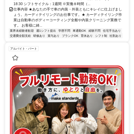
18:30 シフトサイクル：1週間 ※実働８時間（...
仕事内容 ★あなたの手で車の内装・外装ともにキレイに仕上げまし
ょう。カーディテイリングのお仕事です。★ カーディテイリング作
業は自動車のボディーコーティング全般や内装クリーニング業務で
す。 お客様に綺...
業界未経験者歓迎
週1シフト提出
学歴不問
車通勤OK
経験不問
住宅手当あり
交通費全額支給
研修あり
賞与あり
ブランクOK
育休あり
シフト制
社割あり
アルバイト・パート