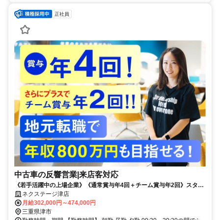
正社員
中古車の反響営業|来店客対応
《若手活躍中の上場企業》《通常賞与年4回＋チーム賞与年2回》スター
ト給与UP制度実施中！
ネクステージ津店
月給302,000円～474,000円
三重県津市