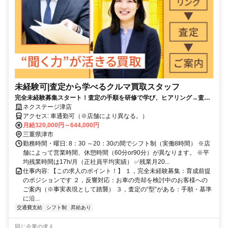
未経験可|査定から学べるクルマ買取スタッフ
完全未経験募集スタート！査定の手順を研修で学び、ヒアリング→査定
→価格提示を段階的に習得できます。
ネクステージ津店
アクセス: 車通勤可（※店舗により異なる。）
月給320,000円～644,000円
三重県津市
勤務時間・曜日: 8：30 ～20：30の間でシフト制（実働8時間） ※店
舗によって営業時間、休憩時間（60分or90分）が異なります。 ※平
均残業時間は17h/月（正社員平均実績） ✅残業月20...
仕事内容: 【この求人のポイント！】 １，完全未経験募集：育成前提
のポジションです ２，反響対応：お車の売却を検討中のお客様への
ご案内（※事実表現として踏襲） ３，査定の“型”がある：手順・基準
に沿...
交通費支給
シフト制
昇給あり
同じ企業の求人