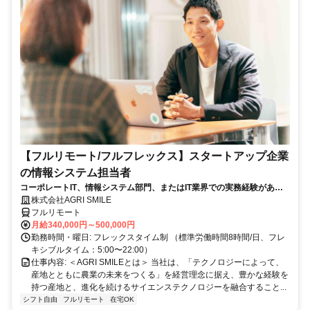
【フルリモート/フルフレックス】スタートアップ企業
の情報システム担当者
コーポレートIT、情報システム部門、またはIT業界での実務経験がある
方、大歓迎！
株式会社AGRI SMILE
フルリモート
月給340,000円～500,000円
勤務時間・曜日: フレックスタイム制 （標準労働時間8時間/日、フレ
キシブルタイム：5:00〜22:00）
仕事内容: ＜AGRI SMILEとは＞ 当社は、「テクノロジーによって、
産地とともに農業の未来をつくる」を経営理念に据え、豊かな経験を
持つ産地と、進化を続けるサイエンステクノロジーを融合すること...
シフト自由
フルリモート
在宅OK