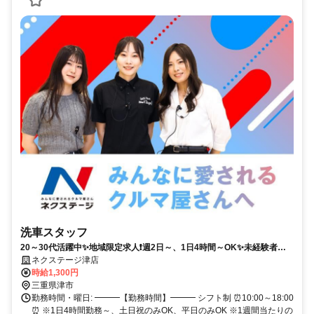
洗車スタッフ
20～30代活躍中✨地域限定求人❗週2日～、1日4時間～OK✨未経験者・
主婦（夫）・学生・フリーター活躍中✨スキマ時間に安定して高時給で
ネクステージ津店
働けます✨
時給1,300円
三重県津市
勤務時間・曜日: ━━━【勤務時間】━━━ シフト制 ⏰10:00～18:00
⏰ ※1日4時間勤務～、土日祝のみOK、平日のみOK ※1週間当たりの