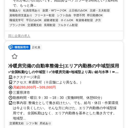
それが私たちの想いです。高品質なヘアカラーを1時間という短時間
で、もっと身...
制服あり
社員登用あり
副業・WワークOK
土日祝のみOK
主婦・主夫歓迎
資格取得支援あり
フリーター歓迎
シフト自由
学歴不問
即日勤務OK
職場見学可
平日のみOK
経験者歓迎
ネイルOK
有資格者歓迎
夕方
ブランクOK
交通費支給
長期歓迎
フルタイム歓迎
同じ企業の求人
正社員
冷暖房完備の自動車整備士|エリア内勤務の中域型採用
✅全国転勤なしの中域型！✅冷暖房完備×地域型より高い給与水準！⏩️実
質年間休日125日！
ネクステージ津店
アクセス: 車通勤可（※店舗により異なる。）
月給280,000円～509,000円
三重県津市
勤務時間・曜日: 9：30 ～18：30（実働8時間、休憩60分）
仕事内容: 整備士として働き続けたい。 でも、給与・休日・作業環境
は今より良くしたい。 そんな方に向けた、エリア内勤務の中域型採
用です。 全国転勤はなく、エリア内勤務を基本とした働き方です。
地域型...
交通費支給
シフト制
昇給あり