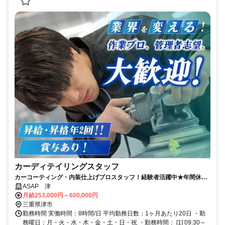
カーディテイリングスタッフ
カーコーティング・内装仕上げプロスタッフ！経験者活躍中★年間休日
125日★高収入★昇給・賞与年２回★
ASAP 津
月給253,000円～600,000円
三重県津市
勤務時間 実働時間：8時間/日 平均勤務日数：1ヶ月あたり20日 ・勤
務曜日：月・火・水・木・金・土・日・祝 ・勤務時間： [1] 09:30～