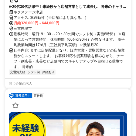
せる
⏩️20代30代活躍中！未経験から店舗営業として成長し、将来のキャリア
アップも目指せる！
ネクステージ津店
アクセス: 車通勤可（※店舗により異なる。）
月給320,000円～644,000円
三重県津市
勤務時間・曜日: 9：30 ～20：30の間でシフト制（実働8時間） ※店
舗によって営業時間、休憩時間（60分or90分）が異なります。 ※平
均残業時間は17h/月（正社員平均実績） ✅残業月20...
仕事内容: まずは店舗配属となり、販売営業・買取営業などの店舗業
務からスタートします。 お客様対応や提案経験を積みながら、チー
フ・副店長・店長など店舗内でのキャリアアップを目指せる環境で
す。 将来的...
交通費支給
シフト制
昇給あり
同じ企業の求人
正社員