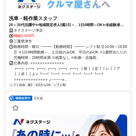
洗車・軽作業スタッフ
20～30代活躍中✨地域限定求人❗週2日～、1日4時間～OK✨未経験者・
主婦（夫）・学生・フリーター活躍中✨スキマ時間に安定して高時給で
ネクステージ津店
働けます✨
時給1,300円
三重県津市
勤務時間・曜日: ━━━【勤務時間】━━━ シフト制 ⏰10:00～18:00
⏰ ※1日4時間勤務～、土日祝のみOK、平日のみOK ※1週間当たりの
労働時間：20時間未満 ※残業なし ※転勤・店舗異...
仕事内容: ⭐⭐⭐⭐⭐⭐⭐⭐⭐⭐⭐⭐⭐⭐
┏━┓┏━┓┏━┓┏━┓┏━┓┏━┓ ┃限┃┃定┃┃レ┃┃ア
┃┃求┃┃人⭐ ┗━┛┗━┛┗━┛┗━┛┗━┛┗━┛
⭐⭐⭐⭐⭐⭐⭐⭐⭐⭐⭐⭐⭐⭐ ┌―――✊...
シフト自由
週2・3日からOK
シフト制
正社員