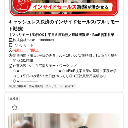
キャッシュレス決済のインサイドセールス(フルリモー
ト勤務)
【フルリモート勤務OK】平日５日勤務／経験者歓迎・BtoB提案営業で
スキルアップ
株式会社make standards
フルリモート
時給1,600円以上
勤務時間・曜日: 平日のみ 9：00～18：00 実働時間：1日あたり8時
間 休憩1時間
仕事内容: ＼＼在宅型リモートワーク ／／
◇★───────────────★◇ ●BtoB提案営業の基礎～実践が学
べる ●平日のみ週5で土日はゆっくり◎ ●正社員登用実績あり
◇★───────...
社員登用あり
固定時間制
フルリモート
在宅OK
正社員