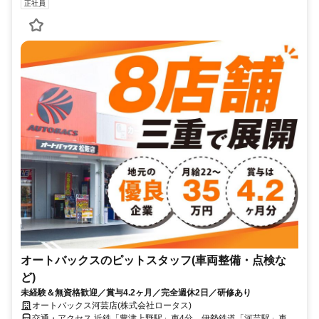
正社員
オートバックスのピットスタッフ(車両整備・点検な
ど)
未経験＆無資格歓迎／賞与4.2ヶ月／完全週休2日／研修あり
オートバックス河芸店(株式会社ロータス)
交通・アクセス 近鉄「豊津上野駅」車4分、伊勢鉄道「河芸駅」車5