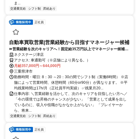
ま...
交通費支給
シフト制
昇給あり
正社員
自動車買取営業|営業経験から目指すマネージャー候補
⏩️営業経験を次のキャリアへ！固定給35万円以上でマネージャー候補
へ！
ネクステージ津店
アクセス: 車通勤可（※店舗により異なる。）
月給357,000円～644,000円
三重県津市
勤務時間・曜日: 8：30 ～20：30の間でシフト制（実働8時間） ※店
舗によって営業時間、休憩時間（60分or90分）が異なります。 ※平
均残業時間は17h/月（正社員平均実績） ✅残業月20...
仕事内容: ＼営業経験を活かして、次のキャリアを目指したい方へ／
「今の環境では昇格のチャンスが少ない」 「営業として成果を出し
ているのに、収入や役職がなかなか上がらない」 「プレイヤーか
ら、将来...
交通費支給
シフト制
昇給あり
正社員