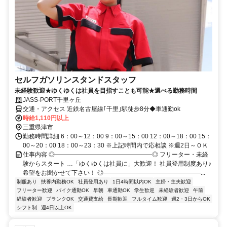
セルフガソリンスタンドスタッフ
未経験歓迎★ゆくゆくは社員を目指すことも可能★選べる勤務時間
JASS-PORT千里ヶ丘
交通・アクセス 近鉄名古屋線｢千里｣駅徒歩8分◆車通勤ok
時給1,110円以上
三重県津市
勤務時間詳細 6：00～12：00 9：00～15：00 12：00～18：00 15：
00～20：00 18：00～23：30 ※上記時間内で応相談 ※週2日～ＯＫ
仕事内容 ◎――――――――――――――――◎ フリーター・未経
験からスタート …「ゆくゆくは社員に」大歓迎！ 社員登用制度あり♪
希望をお聞かせて下さい！ ◎――――――――――――――――...
制服あり
扶養内勤務OK
社員登用あり
1日4時間以内OK
主婦・主夫歓迎
フリーター歓迎
バイク通勤OK
早朝
車通勤OK
学生歓迎
未経験者歓迎
午前
経験者歓迎
ブランクOK
交通費支給
長期歓迎
フルタイム歓迎
週2・3日からOK
シフト制
週4日以上OK