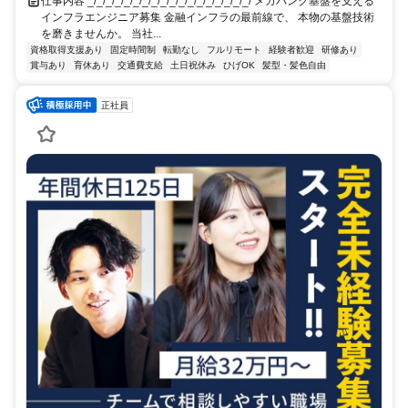
仕事内容 _/_/_/_/_/_/_/_/_/_/_/_/_/_/_/_/_/_/ メガバンク基盤を支える
インフラエンジニア募集 金融インフラの最前線で、 本物の基盤技術
を磨きませんか。 当社...
資格取得支援あり
固定時間制
転勤なし
フルリモート
経験者歓迎
研修あり
賞与あり
育休あり
交通費支給
土日祝休み
ひげOK
髪型・髪色自由
正社員