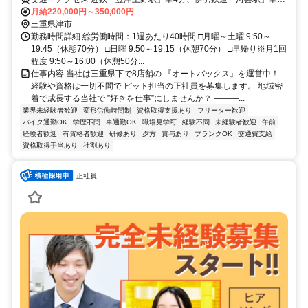
分
月給220,000円～350,000円
三重県津市
勤務時間詳細 総労働時間：1週あたり40時間 □月曜～土曜 9:50～
19:45（休憩70分） □日曜 9:50～19:15（休憩70分） □早帰り※月1回
程度 9:50～16:00（休憩50分...
仕事内容 当社は三重県下で8店舗の 『オートバックス』を運営中！
経験や資格は一切不問で ピット担当の正社員を募集します。 地域密
着で成長する当社で ”好きを仕事”にしませんか？ ―――...
業界未経験者歓迎
変形労働時間制
資格取得支援あり
フリーター歓迎
バイク通勤OK
学歴不問
車通勤OK
職場見学可
経験不問
未経験者歓迎
午前
経験者歓迎
有資格者歓迎
研修あり
夕方
賞与あり
ブランクOK
交通費支給
資格取得手当あり
社割あり
正社員