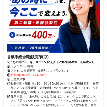
営業系総合職(販売/買取)
＼「あの時に…」を、今ここで変えよう／第2新卒歓迎・初年度から年
450万円可／年休125日／賞与年4回
ネクステージ津店
アクセス: 車通勤可（※店舗により異なる。）
月給286,000円～644,000円
三重県津市
勤務時間・曜日: 8：30 ～20：30の間でシフト制（実働8時間） ※店
舗によって営業時間、休憩時間（60分or90分）が異なります。 ※平
均残業時間は17h/月（正社員平均実績） ✅残業月20...
仕事内容: ＼「あの時、こうしておけば…」を、今ここで変えよう。
／ ✅「思っていた仕事と違った」 ✅「もっと人と関わる仕事がした
い」 ✅「転職って不安。でも挑戦したい」 ──そんな気持ち、全部