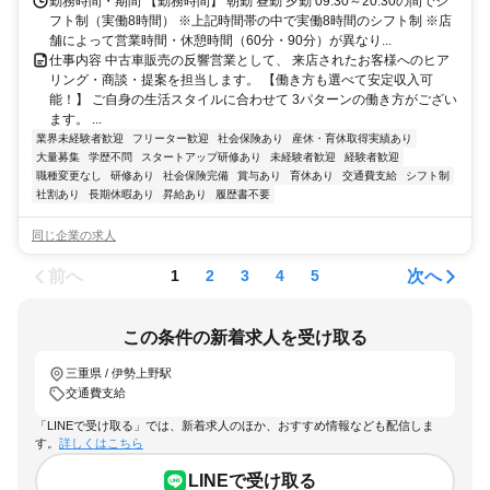
勤務時間・期間 【勤務時間】 朝勤 昼勤 夕勤 09:30～20:30の間でシ
フト制（実働8時間） ※上記時間帯の中で実働8時間のシフト制 ※店
舗によって営業時間・休憩時間（60分・90分）が異なり...
仕事内容 中古車販売の反響営業として、 来店されたお客様へのヒア
リング・商談・提案を担当します。 【働き方も選べて安定収入可
能！】 ご自身の生活スタイルに合わせて 3パターンの働き方がござい
ます。 ...
業界未経験者歓迎
フリーター歓迎
社会保険あり
産休・育休取得実績あり
大量募集
学歴不問
スタートアップ研修あり
未経験者歓迎
経験者歓迎
職種変更なし
研修あり
社会保険完備
賞与あり
育休あり
交通費支給
シフト制
社割あり
長期休暇あり
昇給あり
履歴書不要
同じ企業の求人
前へ
次へ
1
2
3
4
5
この条件の新着求人を受け取る
三重県 / 伊勢上野駅
交通費支給
「LINEで受け取る」では、新着求人のほか、おすすめ情報なども配信しま
す。
詳しくはこちら
LINEで受け取る