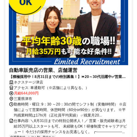
自動車販売店の営業、店舗運営
【積極採用中！8月31日までの特別募集！】⏩️20～30代活躍中✅営業&
販売経験者優遇あり×未経験もOK！（研修あり）※要普通自動車免許
ネクステージ津店
アクセス: 車通勤可（※店舗により異なる。）
月給644,000円
三重県津市
勤務時間・曜日: 9：30 ～20：30の間でシフト制（実働8時間） ※店
舗によって営業時間、休憩時間（60分or90分）が異なります。 ※平
均残業時間は17h/月（正社員平均実績） ✅残業月20...
仕事内容: ＼8月31日までの特別公開求人！／ 営業・販売経験者は月
給35万円以上スタートも可。 未経験もOK！研修制度でキャリアデビ
ュー！ 今だけの採用チャンスをお見逃しなく。 ┏―――――――...