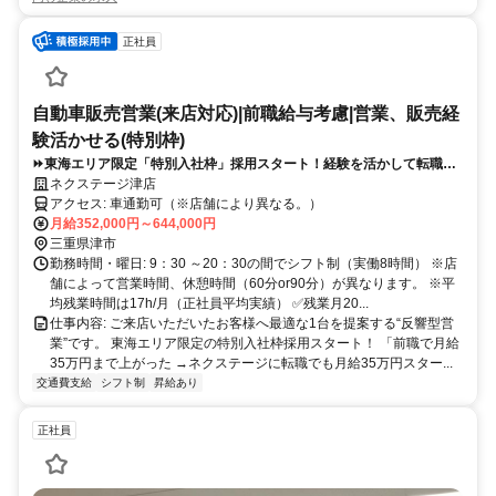
正社員
自動車販売営業(来店対応)|前職給与考慮|営業、販売経
験活かせる(特別枠)
⏩️東海エリア限定「特別入社枠」採用スタート！経験を活かして転職で
きる！20代30代活躍中！※要普通自動車免許
ネクステージ津店
アクセス: 車通勤可（※店舗により異なる。）
月給352,000円～644,000円
三重県津市
勤務時間・曜日: 9：30 ～20：30の間でシフト制（実働8時間） ※店
舗によって営業時間、休憩時間（60分or90分）が異なります。 ※平
均残業時間は17h/月（正社員平均実績） ✅残業月20...
仕事内容: ご来店いただいたお客様へ最適な1台を提案する“反響型営
業”です。 東海エリア限定の特別入社枠採用スタート！ 「前職で月給
35万円まで上がった →ネクステージに転職でも月給35万円スター...
交通費支給
シフト制
昇給あり
正社員