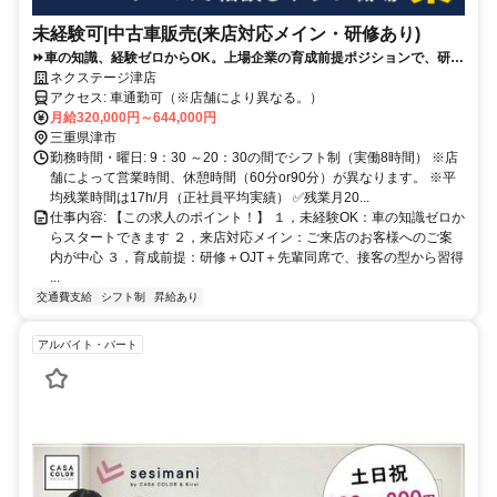
未経験可|中古車販売(来店対応メイン・研修あり)
⏩️車の知識、経験ゼロからOK。上場企業の育成前提ポジションで、研修
＋先輩同席で接客の型から学べます。
ネクステージ津店
アクセス: 車通勤可（※店舗により異なる。）
月給320,000円～644,000円
三重県津市
勤務時間・曜日: 9：30 ～20：30の間でシフト制（実働8時間） ※店
舗によって営業時間、休憩時間（60分or90分）が異なります。 ※平
均残業時間は17h/月（正社員平均実績） ✅残業月20...
仕事内容: 【この求人のポイント！】 １，未経験OK：車の知識ゼロか
らスタートできます ２，来店対応メイン：ご来店のお客様へのご案
内が中心 ３，育成前提：研修＋OJT＋先輩同席で、接客の型から習得
...
交通費支給
シフト制
昇給あり
アルバイト・パート