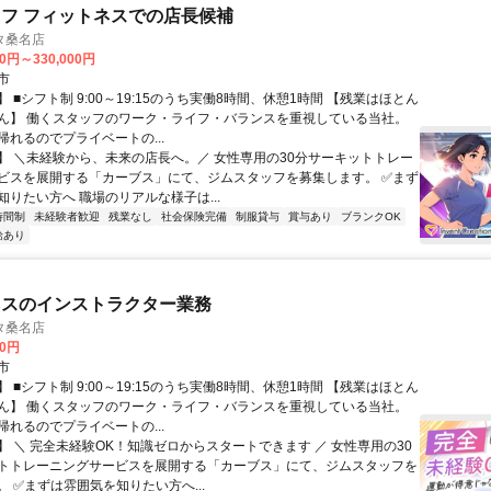
フ フィットネスでの店長候補
タ桑名店
00円～330,000円
市
 ■シフト制 9:00～19:15のうち実働8時間、休憩1時間 【残業はほとん
ん】 働くスタッフのワーク・ライフ・バランスを重視している当社。
帰れるのでプライベートの...
】 ＼未経験から、未来の店長へ。／ 女性専用の30分サーキットトレー
ビスを展開する「カーブス」にて、ジムスタッフを募集します。 ✅まず
知りたい方へ 職場のリアルな様子は...
時間制
未経験者歓迎
残業なし
社会保険完備
制服貸与
賞与あり
ブランクOK
給あり
ネスのインストラクター業務
タ桑名店
00円
市
 ■シフト制 9:00～19:15のうち実働8時間、休憩1時間 【残業はほとん
ん】 働くスタッフのワーク・ライフ・バランスを重視している当社。
帰れるのでプライベートの...
】 ＼ 完全未経験OK！知識ゼロからスタートできます ／ 女性専用の30
トトレーニングサービスを展開する「カーブス」にて、ジムスタッフを
 ✅まずは雰囲気を知りたい方へ...