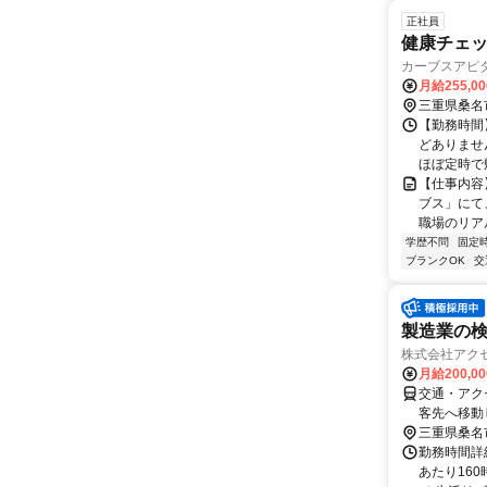
正社員
健康チェッ
カーブスアピ
月給255,0
三重県桑名
【勤務時間】
どありませ
ほぼ定時で
【仕事内容
ブス」にて
職場のリアルな
学歴不問
固定
ブランクOK
交
製造業の
株式会社アクセ
月給200,0
交通・アク
客先へ移動
三重県桑名
勤務時間詳細
あたり16