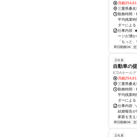
月給254,6
三重県桑名
勤務時間・曜
平均残業時間
ダーによる
仕事内容: 
ージが湧か
「もっと、
即日勤務OK
交
正社員
自動車の提
ICDAホール
月給254,6
三重県桑名
勤務時間・曜
平均残業時間
ダーによる
仕事内容:
結婚報告が
家庭を支えら
即日勤務OK
交
正社員