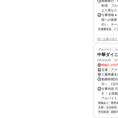
勤務曜日・時
歓迎、フル
より異なりま
仕事情報 
様への接客
行い、チー
交通費支給
シ
同じ企業の求人
アルバイト・パ
中華ダイ
DRAGON KI
時給1,100
交通・アク
三重県桑名
勤務時間詳細 
日～、1日3h～
仕事内容 月
す！ お気
アルバイト
制服あり
業界
主婦・主夫歓迎
学生歓迎
経験