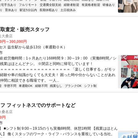
住宅手当あり
フルリモート
交通費全額支給
経験者歓迎
有資格者歓迎
研修あり
り
育休あり
駅近5分以内
長期休暇あり
土日祝休み
買取査定・販売スタッフ
名大桑店
00円～300,000円
セス 益生駅から徒歩13分（車通勤ＯＫ）
市
 総労働時間：1ヶ月あたり168時間 9：30～19：00 （実働8時間／シ
※残業はほとんどナシ。 ※閉店と同時に帰宅しています！
＝＝＝＝＝＝＝＝＝＝＝＝＝＝＝＝＝＝＝＝ 「楽しく仕事する」がモッ
業経験や車の知識がなくても大丈夫！ 困った時や分からないことがあれ
仲間に相談できる職場です。 一人...
迎
学歴不問
車通勤OK
経験不問
残業なし
ブランクOK
シフト制
フ フィットネスでのサポートなど
タ桑名店
00円
市
 ■シフト制 9:00～19:15のうち実働8時間、休憩1時間 【残業はほとん
ん】 働くスタッフのワーク・ライフ・バランスを重視している当社。