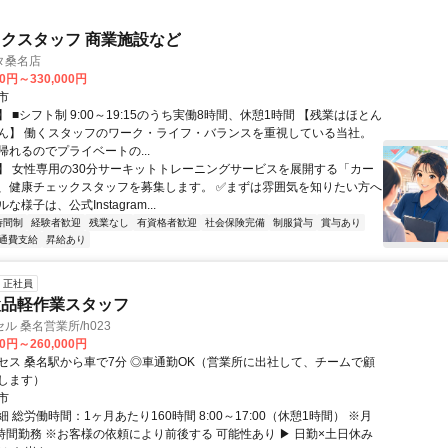
クスタッフ 商業施設など
タ桑名店
00円～330,000円
市
 ■シフト制 9:00～19:15のうち実働8時間、休憩1時間 【残業はほとん
ん】 働くスタッフのワーク・ライフ・バランスを重視している当社。
帰れるのでプライベートの...
】 女性専用の30分サーキットトレーニングサービスを展開する「カー
、健康チェックスタッフを募集します。 ✅まずは雰囲気を知りたい方へ
様子は、公式Instagram...
時間制
経験者歓迎
残業なし
有資格者歓迎
社会保険完備
制服貸与
賞与あり
通費支給
昇給あり
正社員
検品軽作業スタッフ
ル 桑名営業所/h023
00円～260,000円
セス 桑名駅から車で7分 ◎車通勤OK（営業所に出社して、チームで顧
します）
市
 総労働時間：1ヶ月あたり160時間 8:00～17:00（休憩1時間） ※月
0時間勤務 ※お客様の依頼により前後する 可能性あり ▶ 日勤×土日休み