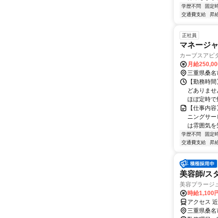
学歴不問
固定
交通費支給
昇
正社員
マネージャ
カーブスアピ
月給250,0
三重県桑名
【勤務時間】
どありませ
ほぼ定時で
【仕事内容
ニングサー
は雰囲気を
学歴不問
固定
交通費支給
昇
美容師/ス
美容プラージ
時給1,10
アクセス 
三重県桑名