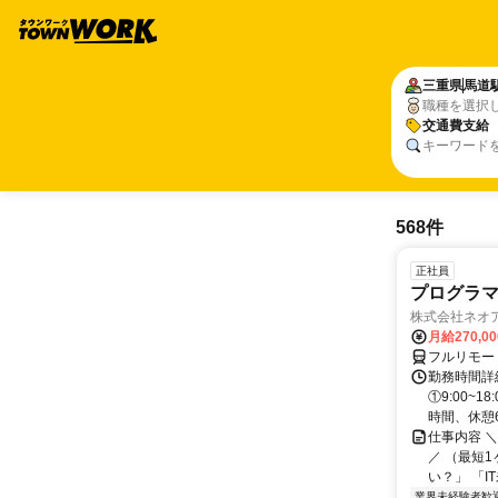
三重県
馬道
職種を選択
交通費支給
キーワード
568件
正社員
プログラマ
株式会社ネオ
月給270,0
フルリモー
勤務時間詳細
①9:00~
時間、休憩6.
仕事内容 
／ （最短
い？」 「I
業界未経験者歓