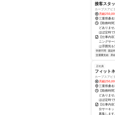
接客スタッ
カーブスアピ
月給250,0
三重県桑名
【勤務時間】
どありませ
ほぼ定時で
【仕事内容
ニングサー
は雰囲気を
学歴不問
固定
交通費支給
昇
正社員
フィット
カーブスアピ
月給250,0
三重県桑名
【勤務時間】
どありませ
ほぼ定時で
【仕事内容
分サーキッ
募集します。