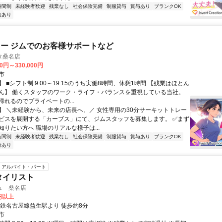
時間制
未経験者歓迎
残業なし
社会保険完備
制服貸与
賞与あり
ブランクOK
給あり
ー ジムでのお客様サポートなど
タ桑名店
00円～330,000円
市
 ■シフト制 9:00～19:15のうち実働8時間、休憩1時間 【残業はほとん
ん】 働くスタッフのワーク・ライフ・バランスを重視している当社。
帰れるのでプライベートの...
】 ＼未経験から、未来の店長へ。／ 女性専用の30分サーキットトレー
ビスを展開する「カーブス」にて、ジムスタッフを募集します。 ✅まず
知りたい方へ 職場のリアルな様子は...
時間制
未経験者歓迎
残業なし
社会保険完備
制服貸与
賞与あり
ブランクOK
給あり
アルバイト・パート
タイリスト
ュ 桑名店
0円以上
近鉄名古屋線益生駅より 徒歩約8分
市