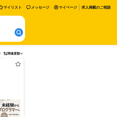
マイリスト
メッセージ
マイページ
求人掲載のご相談
存
関連度順