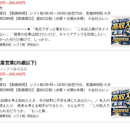
13円～285,000円
市
日: 【勤務時間】 シフト制 09:45～19:00 (休憩75分、実働8時間) ※月
20時間 【勤務曜日】 週休2日制（水曜 + 火曜or木曜） ※会社カレン
★──────────★ 「地元でずっと働きたい」 「これ以上稼げるイメ
ない」 「接客の仕事は続けたいけど、キャリアアップを目指したい」
やった分だけ稼げて、しっかり...
通費支給
シフト制
昇給あり
案営業(35歳以下)
ディングス株式会社
13円～285,000円
市
日: 【勤務時間】 シフト制 09:45～19:00 (休憩75分、実働8時間) ※月
20時間 【勤務曜日】 週休2日制（水曜 + 火曜or木曜） ※会社カレン
 ＼結婚を考え始めたとき、今の給料に不安を感じたあなたへ。／ 友人の
増えたり、 将来を考える相手ができたり。 そんな中で、 「この収入で
れるだろうか」 「もっと稼...
通費支給
シフト制
昇給あり