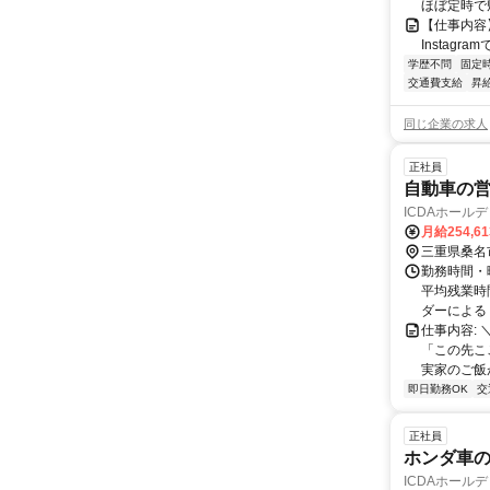
ほぼ定時で
【仕事内容
Instagram
学歴不問
固定
交通費支給
昇
同じ企業の求人
正社員
自動車の営
ICDAホール
月給254,6
三重県桑名
勤務時間・曜
平均残業時間
ダーによる
仕事内容:
「この先こ
実家のご飯が
即日勤務OK
交
正社員
ホンダ車の
ICDAホール