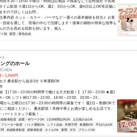
間 8:30～19:00 ※曜日・時間は応相談 ※残業なしで定時退社 ※長期
タイム歓迎 ※週1日からOK、週2、3日からOK、週4日以上OK等店舗に
すので詳しくはお問...
● 仕事内容 カット・カラー・パーマなど一通りの基本施術を担当♬ お客
・技術を通して、現場の中心で活躍します！後輩の補助や簡単な指導も
ムの力を高める役割も担います。個人...
フト制
髪型・髪色自由
ート
ニングのホール
TCHEN
円～1,500円
セス 桑名駅から徒歩3分 ※車通勤OK
市
【17:30～23:00の時間帯で働ける方大歓迎！】 17:30～23:00 ★週2
OK シフト例/17:30～22:00、18:00～23:00、20:00～23:...
曜から土曜日の17:30～23:00の時間帯の募集です！ 週2日～勤務OKで
軽にご相談ください。 桑名駅前！本格中華とお酒が楽しめるお店です。
・パートスタッフ募集！...
未経験者歓迎
副業・WワークOK
1日4時間以内OK
土日祝のみOK
フリーター歓迎
バイク通勤OK
シフト自由
学歴不問
車通勤OK
平日のみOK
不問
未経験者歓迎
経験者歓迎
ネイルOK
夜間
夕方
ブランクOK