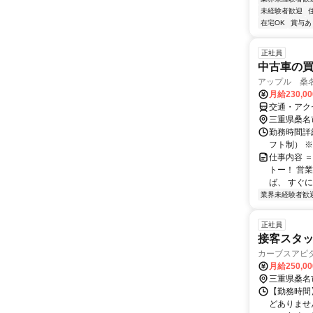
未経験者歓迎
在宅OK
賞与あ
正社員
中古車の
アップル 桑
月給230,0
交通・アク
三重県桑名
勤務時間詳細
フト制） 
仕事内容 
トー！ 営
ば、 すぐに
業界未経験者歓
正社員
接客スタッ
カーブスアピ
月給250,0
三重県桑名
【勤務時間】
どありませ