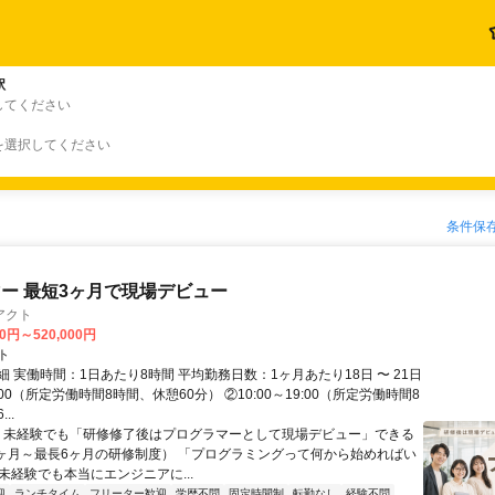
駅
してください
を選択してください
条件保
ー 最短3ヶ月で現場デビュー
アクト
00円～520,000円
ト
 実働時間：1日あたり8時間 平均勤務日数：1ヶ月あたり18日 〜 21日
18:00（所定労働時間8時間、休憩60分） ②10:00～19:00（所定労働時間8
..
＼ 未経験でも「研修修了後はプログラマーとして現場デビュー」できる
1ヶ月～最長6ヶ月の研修制度） 「プログラミングって何から始めればい
T未経験でも本当にエンジニアに...
迎
ランチタイム
フリーター歓迎
学歴不問
固定時間制
転勤なし
経験不問