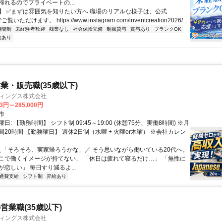
帰れるのでプライベートの...
】 ✅まずは雰囲気を知りたい方へ 職場のリアルな様子は、公式
でご覧いただけます。 https://www.instagram.com/inventcreation2026/...
時間制
未経験者歓迎
残業なし
社会保険完備
制服貸与
賞与あり
ブランクOK
給あり
業・販売職(35歳以下)
ディングス株式会社
13円～285,000円
市
日: 【勤務時間】 シフト制 09:45～19:00 (休憩75分、実働8時間) ※月
20時間 【勤務曜日】 週休2日制（水曜 + 火曜or木曜） ※会社カレン
 ＼「そろそろ、実家帰ろうかな」／ そう思いながら働いている20代へ。
こで働くイメージが持てない」 「休日は疲れて寝るだけ…」 「無性に
恋しい」 毎日すり減るよ...
通費支給
シフト制
昇給あり
営業職(35歳以下)
ディングス株式会社