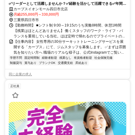
✅️リーダーとして活躍しませんか？✅経験を活かして活躍できる✅年間休
日115日以上！日祝休み
カーブスイオンモール四日市北店
月給255,000円～330,000円
三重県四日市市
【勤務時間】 ■シフト制 9:00～19:15のうち実働8時間、休憩1時間
【残業はほとんどありません】 働くスタッフのワーク・ライフ・バ
ランスを重視している当社。ほぼ定時で帰れるのでプライベートの...
【仕事内容】 女性専用の30分サーキットトレーニングサービスを展
開する「カーブス」にて、ジムスタッフを募集します。 ✅まずは雰囲
気を知りたい方へ 職場のリアルな様子は、公式Instagramでご覧い...
学歴不問
固定時間制
経験者歓迎
残業なし
有資格者歓迎
社会保険完備
制服貸与
賞与あり
ブランクOK
交通費支給
昇給あり
同じ企業の求人
正社員