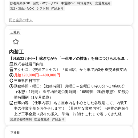
扶養内勤務OK
副業・WワークOK
車通勤OK
職場見学可
交通費支給
週2・3日からOK
シフト制
昇給あり
同じ企業の求人
正社員
内装工
【月給32万円〜】稼ぎながら「一生モノの技術」を身につけられる環境
です！
株式会社岩田内装
アクセス: 《交通アクセス》 『富田駅』から車で約3分 ※交通費支給
月給320,000円～400,000円
三重県四日市市
勤務時間・曜日: 【勤務時間】 月曜日～金曜日 8時00分〜17時00分
（休憩：1時間） ※平均所定労働時間：168時間 《勤務形態》 変形労
働時間制（1か月単位）
仕事内容: 【仕事内容】 名古屋市内を中心とした各現場にて、内装工
事の作業全般をお任せします！ 【具体的な業務内容】 ⭐建物の内装仕
上げ工事全般 ⭐資材の搬入、準備、片付け これまで培ってきた経...
変形労働時間制
交通費支給
昇給あり
正社員