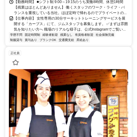
【勤務時間】 ■シフト制 9:00～19:15のうち実働8時間、休憩1時間
【残業はほとんどありません】 働くスタッフのワーク・ライフ・バ
ランスを重視している当社。ほぼ定時で帰れるのでプライベートの...
【仕事内容】 女性専用の30分サーキットトレーニングサービスを展
開する「カーブス」にて、ジムスタッフを募集します。 ✅まずは雰囲
気を知りたい方へ 職場のリアルな様子は、公式Instagramでご覧い...
学歴不問
固定時間制
経験者歓迎
残業なし
有資格者歓迎
社会保険完備
制服貸与
賞与あり
ブランクOK
交通費支給
昇給あり
正社員