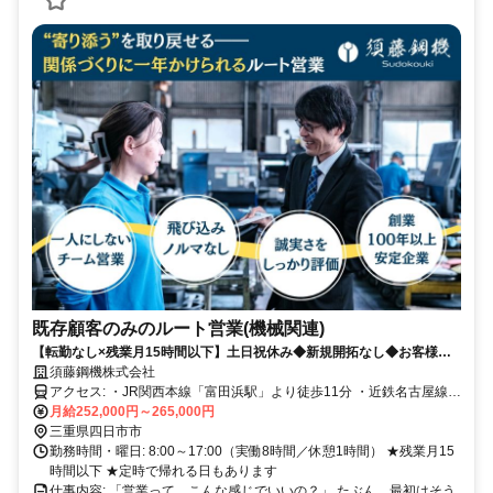
既存顧客のみのルート営業(機械関連)
【転勤なし×残業月15時間以下】土日祝休み◆新規開拓なし◆お客様と
の関係性作りがメイン
須藤鋼機株式会社
アクセス: ・JR関西本線「富田浜駅」より徒歩11分 ・近鉄名古屋線
「霞ヶ浦駅」より徒歩15分 ★車通勤OK ★転勤なし ★U・Iターン歓
月給252,000円～265,000円
迎
三重県四日市市
勤務時間・曜日: 8:00～17:00（実働8時間／休憩1時間） ★残業月15
時間以下 ★定時で帰れる日もあります
仕事内容: 「営業って、こんな感じでいいの？」 たぶん、最初はそう