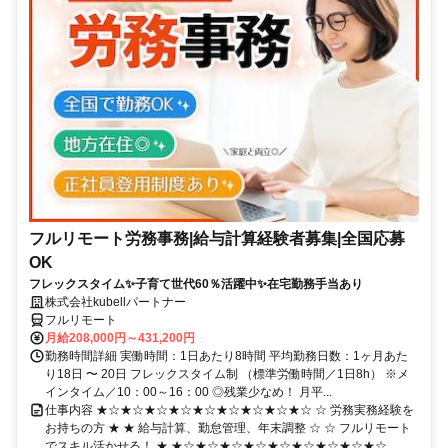
フルリモート労務事務|給与計算経験者募集|全国応募
OK
フレックスタイム✨子育て世代60％活躍中✨在宅勤務手当あり
株式会社kubellパートナー
フルリモート
月給208,000円～431,200円
勤務時間詳細 実働時間：1日あたり8時間 平均勤務日数：1ヶ月あた
り18日 〜 20日 フレックスタイム制 （標準労働時間／1日8h） ※メ
インタイム／10：00～16：00 ◎残業少なめ！ 月平...
仕事内容 ★☆★☆★☆★☆★☆★☆★☆★☆★☆ ☆ 労務実務経験を
お持ちの方 ★ ★ 給与計算、勤怠管理、年末調整 ☆ ☆ フルリモート
でスキル活かせる！ ★ ★☆★☆★☆★☆★☆★☆★☆★☆★☆ ...