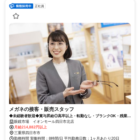
正社員
メガネの接客・販売スタッフ
◆未経験者歓迎◆賞与昇給◎高卒以上・転勤なし・ブランクOK・残業少
なめ・業界No1！
眼鏡市場 イオンモール四日市北店
月給214,882円以上
三重県四日市市
勤務時間 実働時間：8時間/日 平均勤務日数：1ヶ月あたり20日