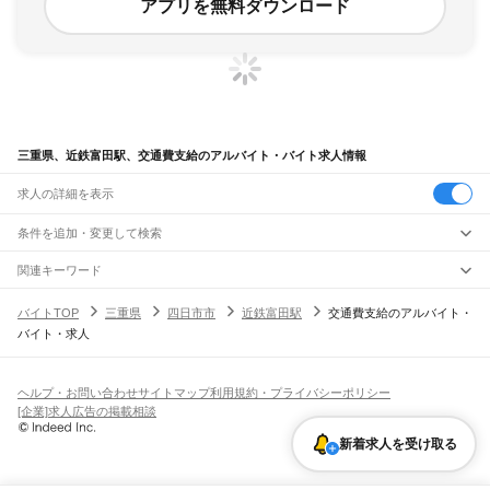
アプリを無料ダウンロード
三重県、近鉄富田駅、交通費支給のアルバイト・バイト求人情報
求人の詳細を表示
条件を追加・変更して検索
市区町村を追加・変更
関連キーワード
完全在宅ワーク 全国
シール貼り 在宅
現在地周辺
ガチャガチャ
犬カフェ
三重県
駅を追加・変更
バイトTOP
三重県
四日市市
近鉄富田駅
交通費支給のアルバイト・
三重県
すべて
バイト・求人
津市
四日市市
伊勢市
松阪市
桑名市
鈴鹿市
名張市
尾鷲市
亀山市
鳥羽市
熊野市
職種を追加・変更
JR関西本線(名古屋～亀山)
いなべ市
志摩市
伊賀市
桑名郡
員弁郡
三重郡
多気郡
度会郡
北牟婁郡
南牟婁郡
長島駅
桑名駅
朝日駅
富田駅
富田浜駅
四日市駅
南四日市駅
河原田駅
河曲駅
加佐登駅
飲食・フードサービス
特徴を追加・変更
井田川駅
亀山駅
飲食・フードサービス
すべて
ヘルプ・お問い合わせ
サイトマップ
利用規約・プライバシーポリシー
ホールスタッフ
キッチンスタッフ
皿洗い・洗い場
精肉・鮮魚加工
給食調理
人気
[企業]求人広告の掲載相談
JR関西本線(亀山～加茂)
雇用形態を追加・変更
パン屋（ベーカリー）
フードカウンター販売員
バー（BAR）・バーテンダー
日払いOK
高校生歓迎
学生歓迎
深夜の仕事
髪型・髪色自由
ひげOK
ネイルOK
亀山駅
関駅
加太駅
柘植駅
新堂駅
佐那具駅
伊賀上野駅
島ケ原駅
新着求人を受け取る
飲食店補助（開店・閉店準備）
飲食店（店長・マネージャー）
ピアスOK
アルバイト・パート
履歴書不要
オープニングスタッフ
留学生・外国人活躍中
都道府県を変更
営業・販売
JR紀勢本線
勤務期間
正社員
亀山駅
下庄駅
一身田駅
津駅
阿漕駅
高茶屋駅
六軒駅
松阪駅
徳和駅
多気駅
相可駅
営業・販売
すべて
短期
契約社員
単発・1日OK
長期
期間限定（春夏冬休み等）