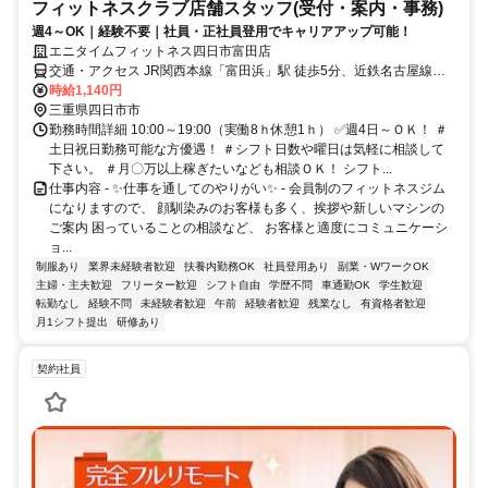
フィットネスクラブ店舗スタッフ(受付・案内・事務)
週4～OK｜経験不要｜社員・正社員登用でキャリアアップ可能！
エニタイムフィットネス四日市富田店
交通・アクセス JR関西本線「富田浜」駅 徒歩5分、近鉄名古屋線
「近鉄富田」駅 徒歩17分
時給1,140円
三重県四日市市
勤務時間詳細 10:00～19:00（実働8ｈ休憩1ｈ） ✅週4日～ＯＫ！ ＃
土日祝日勤務可能な方優遇！ ＃シフト日数や曜日は気軽に相談して
下さい。 ＃月〇万以上稼ぎたいなども相談ＯＫ！ シフト...
仕事内容 - ✨仕事を通してのやりがい✨ - 会員制のフィットネスジム
になりますので、 顔馴染みのお客様も多く、挨拶や新しいマシンの
ご案内 困っていることの相談など、 お客様と適度にコミュニケーシ
ョ...
制服あり
業界未経験者歓迎
扶養内勤務OK
社員登用あり
副業・WワークOK
主婦・主夫歓迎
フリーター歓迎
シフト自由
学歴不問
車通勤OK
学生歓迎
転勤なし
経験不問
未経験者歓迎
午前
経験者歓迎
残業なし
有資格者歓迎
月1シフト提出
研修あり
契約社員