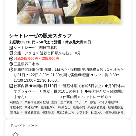
シャトレーゼの販売スタッフ
未経験OK !10代～50代まで活躍！休み最大月10日！
シャトレーゼ 四日市北店
交通・アクセス 近鉄富田駅から徒歩10分
月給245,000円～285,000円
三重県四日市市
勤務時間詳細 実働時間：1日あたり8時間 平均勤務日数：1ヶ月あた
り21日 〜 22日 8:30〜21:30の間で実働8h程度 ▼シフト例 8:30〜
17:30 13:00～21:30 10:00...
仕事内容 ◆年間休日110日！+連続休暇で有給5日以上♪ ◆月9日休み
でプライベートと両立！最大10日の月も！ ◆接客好きなら経験問い
ません♪ ―･――･――･―― ＜仕事内容＞ シャトレーゼでの...
制服あり
業界未経験者歓迎
主婦・主夫歓迎
フリーター歓迎
バイク通勤OK
学歴不問
車通勤OK
職場見学可
転勤なし
経験不問
未経験者歓迎
経験者歓迎
賞与あり
交通費支給
長期歓迎
駅近5分以内
シフト制
社割あり
長期休暇あり
アルバイト・パート