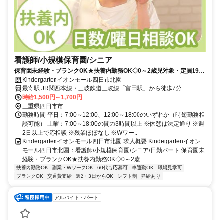
看護師/小規模保育園/シニア
保育園未経験・ブランクOK★扶養内勤務OK◇0～2歳児対象・定員19名
◎WワークOK◎複数担任制★日数・曜日は応相談！【四日市市・富田
Kindergartenイオンモール四日市北園
駅・小規模保育園・看護師（シニア）・日勤パート】
最寄駅 JR関西本線・三岐鉄道三岐線「富田駅」から徒歩7分
時給1,500円～1,700円
三重県四日市市
勤務時間 平日：7:00～12:00、12:00～18:00のいずれか（時短勤務相
談可能） 土曜：7:00～18:00の間の3時間以上 ※休憩は法定通り ※週
2日以上で応相談 ※残業ほぼなし ※Wワー...
Kindergartenイオンモール四日市北園 求人概要 Kindergartenイオン
モール四日市北園：看護師/小規模保育園/シニア/日勤パート 保育園未
経験・ブランクOK★扶養内勤務OK◇0～2歳...
扶養内勤務OK
副業・WワークOK
60代も応募可
車通勤OK
職場見学可
ブランクOK
交通費支給
週2・3日からOK
シフト制
昇給あり
アルバイト・パート