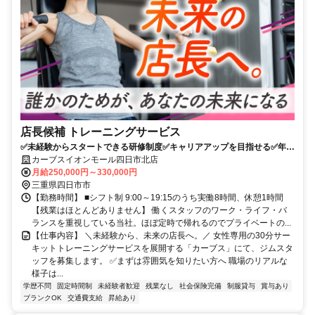
店長候補 トレーニングサービス
✅未経験からスタートできる研修制度✅️キャリアアップを目指せる✅年間
休日115日以上！日祝休み
カーブスイオンモール四日市北店
月給250,000円～330,000円
三重県四日市市
【勤務時間】 ■シフト制 9:00～19:15のうち実働8時間、休憩1時間
【残業はほとんどありません】 働くスタッフのワーク・ライフ・バ
ランスを重視している当社。ほぼ定時で帰れるのでプライベートの...
【仕事内容】 ＼未経験から、未来の店長へ。／ 女性専用の30分サー
キットトレーニングサービスを展開する「カーブス」にて、ジムスタ
ッフを募集します。 ✅まずは雰囲気を知りたい方へ 職場のリアルな
様子は...
学歴不問
固定時間制
未経験者歓迎
残業なし
社会保険完備
制服貸与
賞与あり
ブランクOK
交通費支給
昇給あり