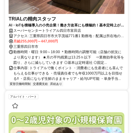
TRIALの精肉スタッフ
AI・IoTを積極導入の小売企業！働き方改革にも積極的！基本定時上が
り！
スーパーセンタートライアル四日市富田店
アクセス: 三重県四日市市大字茂福771番1 勤務地：配属は所在地の都
道府県 ※初任地は最寄りの店舗又は希望エリアを優先し配属しま
月給255,000円～447,000円
す。 ※エリア内勤務または全国勤務いずれか希望を選択できます。
三重県四日市市
勤務時間・曜日: 9:00～18:00 ＊勤務時間の調整可能（店舗の状況に
より異なります） ★月の平均残業は13.25ｈ以下 ⇒業務効率化等を
図り、さらに減らしていきます ◎基本は定時退社 ◎固定...
仕事内容: トライアルで働くポイント ・消費者にも生産者にも喜んで
もらえる仕事ができる ・売場責任者でも年収1000万円以上を目指せ
る!! ・店長にならず生鮮のままキャリア・給与UP可能 ・単身手当...
変形労働時間制
交通費支給
昇給あり
アルバイト・パート