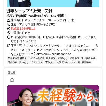
携帯ショップの販売・受付
充実の研修制度で未経験の方がのびのび活躍中！
株式会社日本フェニックス auショップ 四日市北
交通・アクセス 富田駅から徒歩8分
月給261,086円以上
三重県四日市市
勤務時間詳細 実働時間：1日あたり8時間 平均勤務日数：1ヶ月あた
り21日 9:45～19:30
仕事内容 「スマホショップ＝キツそう」 「ノルマやばそう…」 「覚
えること多そう…」 ▶スマホ販売スタッフのリアルを大公開！ 気に
なる人はチェック👇 https://www.mieruphone.co...
業界未経験者歓迎
バイク通勤OK
車通勤OK
転勤なし
経験不問
未経験者歓迎
研修あり
賞与あり
ブランクOK
育休あり
交通費支給
シフト制
社割あり
正社員