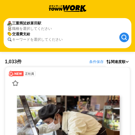
三重県
近鉄富田駅
職種を選択してください
交通費支給
キーワードを選択してください
1,033件
条件保存
関連度順
正社員