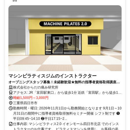
マシンピラティスジムのインストラクター
オープニングスタッフ募集！未経験歓迎★無料の指導者資格取得講座受
講後に勤務開始となるので未経験者でも安心して働けます
株式会社からだの痛み研究所
アクセス: JR「富田駅東口」から徒歩1分 近鉄「富田駅」から徒歩10
時給1,500円～3,000円
分 駐車場あり
三重県四日市市
勤務時間・曜日: 2026年11月1日から勤務開始となります 9月1日～10
月31日の期間中に指導者資格取得無料セミナー開催 シフト制です ❶
平日09:45~14:10 ❷平日17:15~2...
仕事内容: マシンピラティス2.0 イオンモール四日市北店 でのインス
トラクターのお仕事です。 ピラティスマシンを使用し、お客様の姿