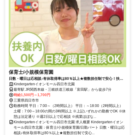
保育士/小規模保育園
日数・曜日は応相談♪有休取得率は80％以上★複数担任制で安心！扶養
内OK◇0～2歳児対象・定員19名【四日市市・富田駅・小規模保育園・
Kindergartenイオンモール四日市北園
保育士・パート】
最寄駅 JR関西本線・三岐鉄道三岐線「富田駅」から徒歩7分
時給1,500円～1,700円
三重県四日市市
勤務時間 平日：7:00～（2時間以上） 平日：～18:00（2時間以上）
土曜：7:00～18:00の間の3時間以上 ※上記いずれかの勤務でOK ※休
憩は法定通り ※週2日以上で応相談 ※残業ほぼな...
Kindergartenイオンモール四日市北園 求人概要 Kindergartenイオン
モール四日市北園：保育士/小規模保育園/日勤パート 日数・曜日は応
相談♪有休取得率は80％以上★複数担任制で安心...