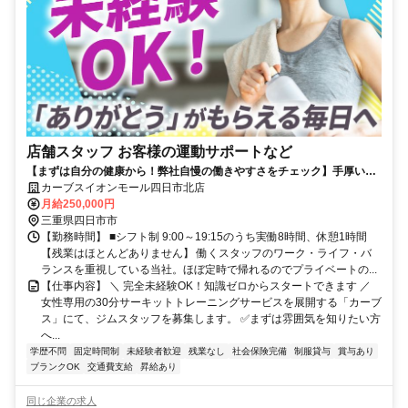
店舗スタッフ お客様の運動サポートなど
【まずは自分の健康から！弊社自慢の働きやすさをチェック】手厚い福
利厚生／年間休日115日
カーブスイオンモール四日市北店
月給250,000円
三重県四日市市
【勤務時間】 ■シフト制 9:00～19:15のうち実働8時間、休憩1時間
【残業はほとんどありません】 働くスタッフのワーク・ライフ・バ
ランスを重視している当社。ほぼ定時で帰れるのでプライベートの...
【仕事内容】 ＼ 完全未経験OK！知識ゼロからスタートできます ／
女性専用の30分サーキットトレーニングサービスを展開する「カーブ
ス」にて、ジムスタッフを募集します。 ✅まずは雰囲気を知りたい方
へ...
学歴不問
固定時間制
未経験者歓迎
残業なし
社会保険完備
制服貸与
賞与あり
ブランクOK
交通費支給
昇給あり
同じ企業の求人