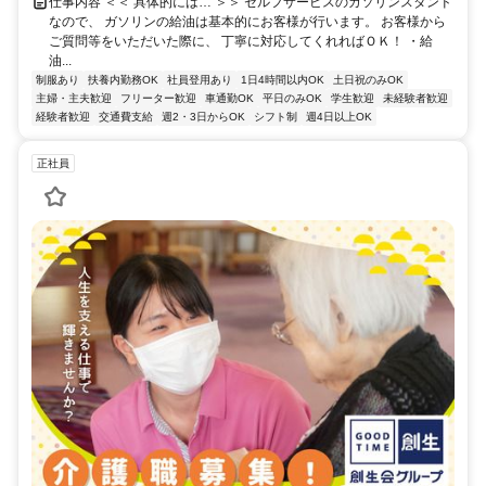
仕事内容 ＜＜ 具体的には… ＞＞ セルフサービスのガソリンスタンド
なので、 ガソリンの給油は基本的にお客様が行います。 お客様から
ご質問等をいただいた際に、 丁寧に対応してくれればＯＫ！ ・給
油...
制服あり
扶養内勤務OK
社員登用あり
1日4時間以内OK
土日祝のみOK
主婦・主夫歓迎
フリーター歓迎
車通勤OK
平日のみOK
学生歓迎
未経験者歓迎
経験者歓迎
交通費支給
週2・3日からOK
シフト制
週4日以上OK
正社員