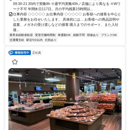
09:30-21:30内で実働8h ※週平均実働40h／店舗により異なる ※Wワ
ーク不可 年間休日117日。月の平均残業15時間以...
仕事内容 ◇◇◇◇◇ お仕事内容 ◇◇◇◇◇ お客様への接客を中心と
した業務をお任せいたします。 具体的には… お客様への商品説明や
提案、メガネの受け渡しなどの接客 購入までのサポート、また入社
後...
業界未経験者歓迎
変形労働時間制
車通勤OK
経験不問
研修あり
ブランクOK
交通費支給
駅近5分以内
社割あり
正社員