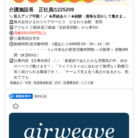
介護施設長 正社員/1225209
＼ 収入アップ可能！ ／ ★昇給あり！★経験・資格を活かして働きませ
んか？
株式会社ひまわりケアサービス ひまわり会館 富田
アクセス 三岐鉄道三岐線『近鉄富田駅』から車5分
月給350,000円以上
三重県四日市市
勤務時間 総労働時間：1週あたり40時間 09：00～18：00
・・・・・・・・・ 1ヵ月単位の変形労働時間制 ＜日勤帯＞ 実働8時
間（休憩60分）
仕事内容 【仕事内容】 ／／ 「家庭的であたたかな雰囲気の中、自分
のペースで働けます！」「ライフスタイルに合わせて無理なく勤務◎
長く続けられる職場です！」「チームで支え合う風土があるから、初
めてでも...
制服あり
午前
有資格者歓迎
夕方
交通費支給
シフト制
契約社員