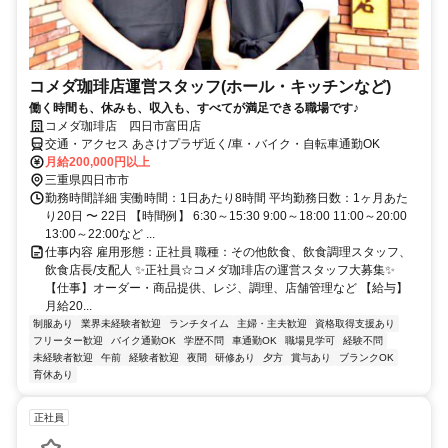
コメダ珈琲店運営スタッフ(ホール・キッチンなど)
働く時間も、休みも、収入も、すべてが満足できる職場です♪
コメダ珈琲店 四日市富田店
交通・アクセス あさけプラザ近く/車・バイク・自転車通勤OK
月給200,000円以上
三重県四日市市
勤務時間詳細 実働時間：1日あたり8時間 平均勤務日数：1ヶ月あた
り20日 〜 22日 【時間例】 6:30～15:30 9:00～18:00 11:00～20:00
13:00～22:00など ...
仕事内容 雇用形態：正社員 職種：その他飲食、飲食調理スタッフ、
飲食店長/支配人 ✨正社員☆コメダ珈琲店の運営スタッフ大募集✨
【仕事】オーダー・商品提供、レジ、調理、店舗管理など 【給与】
月給20...
制服あり
業界未経験者歓迎
ランチタイム
主婦・主夫歓迎
資格取得支援あり
フリーター歓迎
バイク通勤OK
学歴不問
車通勤OK
職場見学可
経験不問
未経験者歓迎
午前
経験者歓迎
夜間
研修あり
夕方
賞与あり
ブランクOK
育休あり
正社員