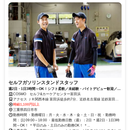
セルフガソリンスタンドスタッフ
週2日・1日3時間～OK！シフト柔軟／未経験・バイトデビュー歓迎／社
員割引／幅広いスキルが身につく
COSMO セルフ&カーケアセンター富田浜
アクセス ＪＲ関西本線 富田浜徒歩約7分、近鉄名古屋線 近鉄富田西
口徒歩約17分、三岐鉄道三岐線 近鉄富田西口徒歩約17分 富田浜駅か
時給1,100円以上
ら徒歩7分
三重県四日市市
勤務時間 ・勤務曜日：月・火・水・木・金・土・日・祝 ・勤務時
間： [1] 09:00～18:00 ・最低勤務日数（週）：2日 ＊週2日・1日3時
間～OK！ ＊平日のみ・土日のみの勤務OK！ ＊...