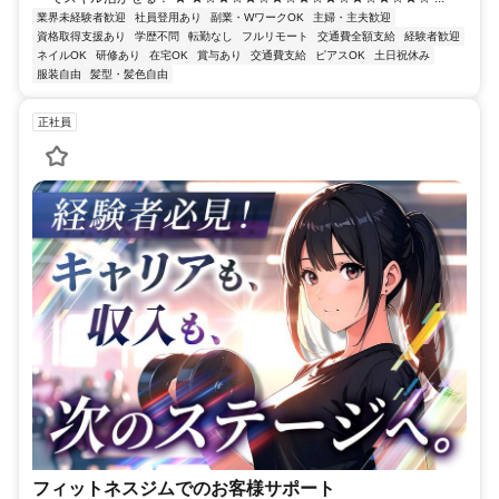
業界未経験者歓迎
社員登用あり
副業・WワークOK
主婦・主夫歓迎
資格取得支援あり
学歴不問
転勤なし
フルリモート
交通費全額支給
経験者歓迎
ネイルOK
研修あり
在宅OK
賞与あり
交通費支給
ピアスOK
土日祝休み
服装自由
髪型・髪色自由
正社員
フィットネスジムでのお客様サポート