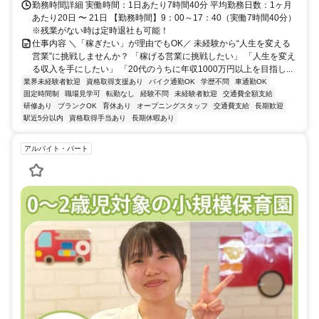
勤務時間詳細 実働時間：1日あたり7時間40分 平均勤務日数：1ヶ月
あたり20日 〜 21日 【勤務時間】9：00～17：40（実働7時間40分）
※残業がない時は定時退社も可能！
仕事内容 ＼「稼ぎたい」が理由でもOK／ 未経験から“人生を変える
営業”に挑戦しませんか？ 「稼げる営業に挑戦したい」 「人生を変え
る収入を手にしたい」 「20代のうちに年収1000万円以上を目指し...
業界未経験者歓迎
資格取得支援あり
バイク通勤OK
学歴不問
車通勤OK
固定時間制
職場見学可
転勤なし
経験不問
未経験者歓迎
交通費全額支給
研修あり
ブランクOK
育休あり
オープニングスタッフ
交通費支給
長期歓迎
駅近5分以内
資格取得手当あり
長期休暇あり
アルバイト・パート