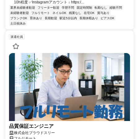
10h程度 ✅Instagramアカウント ↓ https:/...
業界未経験者歓迎
フリーター歓迎
学歴不問
固定時間制
転勤なし
経験不問
未経験者歓迎
フルリモート
ネイルOK
残業なし
在宅OK
賞与あり
ブランクOK
育休あり
長期歓迎
駅近5分以内
長期休暇あり
ピアスOK
土日祝休み
派遣社員
品質保証エンジニア
株式会社プラウドスリー
フルリモート