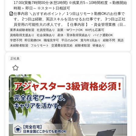
17:00(実働7時間00分 休憩1時間) ※残業月5～10時間程度 ＜勤務開始
時期＞ 即日～ ※スタート日相談可
仕事内容 ＼おすすめポイント／ 1つ目はリモート勤務OKのお仕事で
す。 2つ目は経験、英語スキルを活かせるお仕事です。 3つ目は正社
員登用の可能性大の求人です。 【 仕事内容 】 ・資金管理業務（日...
業界未経験者歓迎
社員登用あり
副業・WワークOK
60代も応募可
資格取得支援あり
社会保険あり
産休・育休取得実績あり
バイク通勤OK
学歴不問
即日勤務OK
職場見学可
平日のみOK
賞与年1回あり
経験不問
英語
未経験者歓迎
フルリモート
交通費全額支給
経験者歓迎
研修あり
正社員