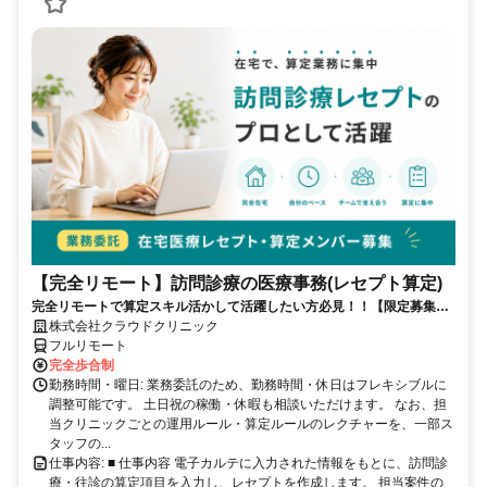
【完全リモート】訪問診療の医療事務(レセプト算定)
完全リモートで算定スキル活かして活躍したい方必見！！【限定募集】
完全リモート｜在宅医療レセプト算定（成果報酬型／業務委託）
株式会社クラウドクリニック
フルリモート
完全歩合制
勤務時間・曜日: 業務委託のため、勤務時間・休日はフレキシブルに
調整可能です。 土日祝の稼働・休暇も相談いただけます。 なお、担
当クリニックごとの運用ルール・算定ルールのレクチャーを、一部ス
タッフの...
仕事内容: ■ 仕事内容 電子カルテに入力された情報をもとに、訪問診
療・往診の算定項目を入力し、レセプトを作成します。 担当案件の