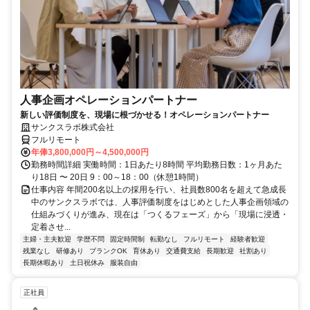
人事企画オペレーションパートナー
新しい評価制度を、現場に根づかせる！オペレーションパートナー
サンクスラボ株式会社
フルリモート
年俸3,800,000円～4,500,000円
勤務時間詳細 実働時間：1日あたり8時間 平均勤務日数：1ヶ月あた
り18日 〜 20日 9：00～18：00（休憩1時間）
仕事内容 年間200名以上の採用を行い、社員数800名を超えて急成長
中のサンクスラボでは、人事評価制度をはじめとした人事企画領域の
仕組みづくりが進み、現在は「つくるフェーズ」から「現場に浸透・
定着させ...
主婦・主夫歓迎
学歴不問
固定時間制
転勤なし
フルリモート
経験者歓迎
残業なし
研修あり
ブランクOK
育休あり
交通費支給
長期歓迎
社割あり
長期休暇あり
土日祝休み
服装自由
正社員