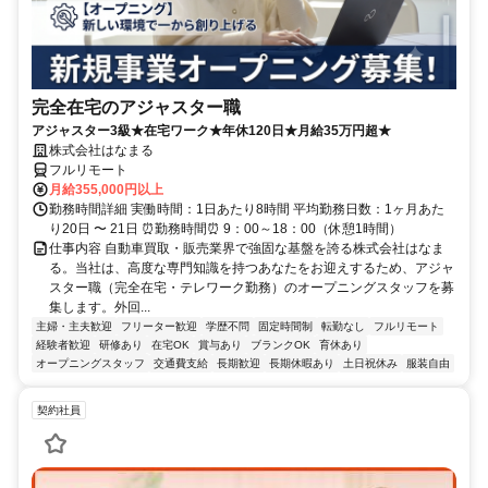
完全在宅のアジャスター職
アジャスター3級★在宅ワーク★年休120日★月給35万円超★
株式会社はなまる
フルリモート
月給355,000円以上
勤務時間詳細 実働時間：1日あたり8時間 平均勤務日数：1ヶ月あた
り20日 〜 21日 ⏰勤務時間⏰ 9：00～18：00（休憩1時間）
仕事内容 自動車買取・販売業界で強固な基盤を誇る株式会社はなま
る。当社は、高度な専門知識を持つあなたをお迎えするため、アジャ
スター職（完全在宅・テレワーク勤務）のオープニングスタッフを募
集します。外回...
主婦・主夫歓迎
フリーター歓迎
学歴不問
固定時間制
転勤なし
フルリモート
経験者歓迎
研修あり
在宅OK
賞与あり
ブランクOK
育休あり
オープニングスタッフ
交通費支給
長期歓迎
長期休暇あり
土日祝休み
服装自由
契約社員