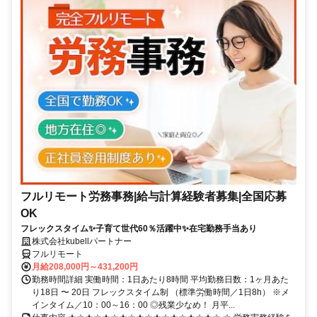
フルリモート労務事務|給与計算経験者募集|全国応募
OK
フレックスタイム✨子育て世代60％活躍中✨在宅勤務手当あり
株式会社kubellパートナー
フルリモート
月給208,000円～431,200円
勤務時間詳細 実働時間：1日あたり8時間 平均勤務日数：1ヶ月あた
り18日 〜 20日 フレックスタイム制 （標準労働時間／1日8h） ※メ
インタイム／10：00～16：00 ◎残業少なめ！ 月平...