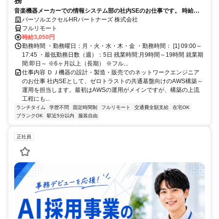
務
音楽機器メーカーでの情報システム部の社内SEのお仕事です。 時給
3050円！基本はフル在宅が可能です！ （状況によって出社有り） AWS
パーソルエクセルHRパートナーズ 株式会社
構築の上流工程にも携われます！ご本人負担が約4割でとってもお得な
フルリモート
パナソニック健保に加入頂けます！
時給3,050円
勤務時間 ・勤務曜日：月・火・水・木・金 ・勤務時間： [1] 09:00～
17:45 ・最低勤務日数（週）：5日 残業時間:月9時間～19時間 就業期
間:即日～ ※6ヶ月以上（長期） ※フル...
仕事内容 ＤＪ機器の設計・製造・販売でのネットワークエンジニア
のお仕事 社内SEとして、ゼロトラストの共通基盤向けのAWS構築～
運用を担当します。最初はAWSの運用がメインですが、構築の上流
工程にも...
ランチタイム
学歴不問
固定時間制
フルリモート
交通費全額支給
在宅OK
ブランクOK
駅近5分以内
服装自由
正社員