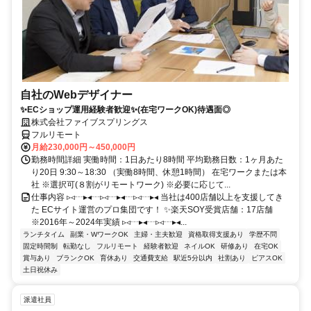
自社のWebデザイナー
✨ECショップ運用経験者歓迎✨(在宅ワークOK)待遇面◎
株式会社ファイブスプリングス
フルリモート
月給230,000円～450,000円
勤務時間詳細 実働時間：1日あたり8時間 平均勤務日数：1ヶ月あた
り20日 9:30～18:30 （実働8時間、休憩1時間） 在宅ワークまたは本
社 ※選択可(８割がリモートワーク) ※必要に応じて...
仕事内容 ▹◃┄▸◂┄▹◃┄▸◂┄▹◃┄▸◂ 当社は400店舗以上を支援してき
た ECサイト運営のプロ集団です！ ✨楽天SOY受賞店舗：17店舗
※2016年～2024年実績 ▹◃┄▸◂┄▹◃┄▸◂...
ランチタイム
副業・WワークOK
主婦・主夫歓迎
資格取得支援あり
学歴不問
固定時間制
転勤なし
フルリモート
経験者歓迎
ネイルOK
研修あり
在宅OK
賞与あり
ブランクOK
育休あり
交通費支給
駅近5分以内
社割あり
ピアスOK
土日祝休み
派遣社員