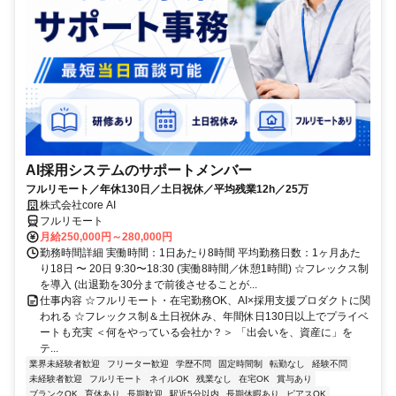
AI採用システムのサポートメンバー
フルリモート／年休130日／土日祝休／平均残業12h／25万
株式会社core AI
フルリモート
月給250,000円～280,000円
勤務時間詳細 実働時間：1日あたり8時間 平均勤務日数：1ヶ月あた
り18日 〜 20日 9:30〜18:30 (実働8時間／休憩1時間) ☆フレックス制
を導入 (出退勤を30分まで前後させることが...
仕事内容 ☆フルリモート・在宅勤務OK、AI×採用支援プロダクトに関
われる ☆フレックス制＆土日祝休み、年間休日130日以上でプライベ
ートも充実 ＜何をやっている会社か？＞ 「出会いを、資産に」を
テ...
業界未経験者歓迎
フリーター歓迎
学歴不問
固定時間制
転勤なし
経験不問
未経験者歓迎
フルリモート
ネイルOK
残業なし
在宅OK
賞与あり
ブランクOK
育休あり
長期歓迎
駅近5分以内
長期休暇あり
ピアスOK