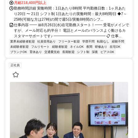
月給218,400円以上
勤務時間詳細 実働時間：1日あたり8時間 平均勤務日数：1ヶ月あた
り20日 〜 21日 シフト制 1日あたりの実働時間：最大8時間/日 ◆7～
25時(可能な方は27時)の間で週5日/実働8時間のシフ...
仕事内容 ━━ 📅8月26日(水)在宅勤務スタート！━━ 受電がメインで
すが、メール対応も約半分！ 電話とメールのバランスよく働けるカ
スタマーサポートです♪ ━━━━━━━━━━━━━━ 📋 仕事...
業界未経験者歓迎
社員登用あり
フリーター歓迎
学歴不問
転勤なし
経験不問
未経験者歓迎
フルリモート
経験者歓迎
ネイルOK
夜間
研修あり
在宅OK
ブランクOK
育休あり
交通費支給
長期歓迎
シフト制
深夜
ピアスOK
正社員