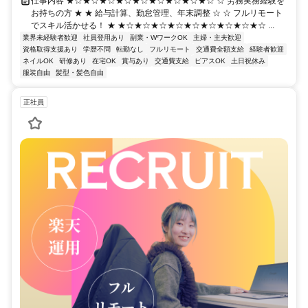
仕事内容 ★☆★☆★☆★☆★☆★☆★☆★☆★☆ ☆ 労務実務経験を
お持ちの方 ★ ★ 給与計算、勤怠管理、年末調整 ☆ ☆ フルリモート
でスキル活かせる！ ★ ★☆★☆★☆★☆★☆★☆★☆★☆★☆ ...
業界未経験者歓迎
社員登用あり
副業・WワークOK
主婦・主夫歓迎
資格取得支援あり
学歴不問
転勤なし
フルリモート
交通費全額支給
経験者歓迎
ネイルOK
研修あり
在宅OK
賞与あり
交通費支給
ピアスOK
土日祝休み
服装自由
髪型・髪色自由
正社員