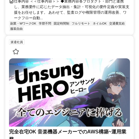
仕事内容 ＜＜仕事内容＞＞ ◆業務内容各プロダクト・部門と連携
し、業務要件に応じたデータ抽出・集計・可視化の要件定義や実装支
援をお任せします。 あわせて、監査ログや権限管理の運用改善、ワ
ークフロー自動...
副業・WワークOK
学歴不問
固定時間制
フルリモート
ネイルOK
交通費支給
服装自由
派遣社員
完全在宅OK 音楽機器メーカーでのAWS構築~運用業