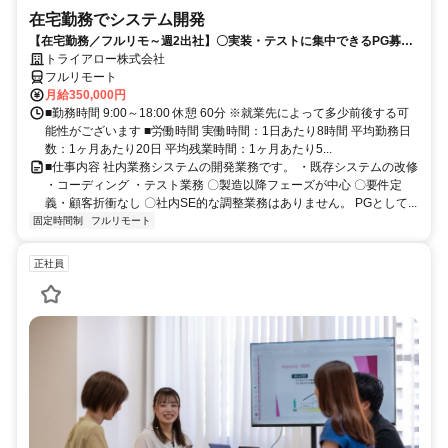
在宅勤務でシステム開発
【在宅勤務／フルリモ～週2出社】〇実装・テストに集中できるPG募集
〇業務用端末貸与あり
トライアロー株式会社
フルリモート
月給350,000円
■勤務時間 9:00～18:00 休憩 60分 ※就業先によって多少前後する可
能性がございます ■労働時間 実働時間：1日あたり8時間 平均勤務日
数：1ヶ月あたり20日 平均残業時間：1ヶ月あたり5...
■仕事内容 社内業務システムの開発業務です。 ・既存システムの改修
・コーディング ・テスト業務 〇製造以降フェーズが中心 〇要件定
義・顧客折衝なし 〇社内SE的な調整業務はありません。 PGとして...
固定時間制
フルリモート
正社員