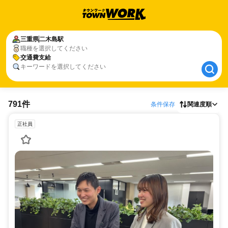
三重県
三重県
二木島駅
二木島駅
職種を選択してください
交通費支給
交通費支給
キーワードを選択してください
791件
条件保存
関連度順
正社員