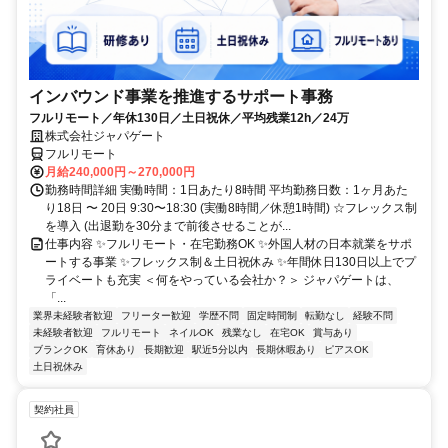
インバウンド事業を推進するサポート事務
フルリモート／年休130日／土日祝休／平均残業12h／24万
株式会社ジャパゲート
フルリモート
月給240,000円～270,000円
勤務時間詳細 実働時間：1日あたり8時間 平均勤務日数：1ヶ月あた
り18日 〜 20日 9:30〜18:30 (実働8時間／休憩1時間) ☆フレックス制
を導入 (出退勤を30分まで前後させることが...
仕事内容 ✨フルリモート・在宅勤務OK ✨外国人材の日本就業をサポ
ートする事業 ✨フレックス制＆土日祝休み ✨年間休日130日以上でプ
ライベートも充実 ＜何をやっている会社か？＞ ジャパゲートは、
「...
業界未経験者歓迎
フリーター歓迎
学歴不問
固定時間制
転勤なし
経験不問
未経験者歓迎
フルリモート
ネイルOK
残業なし
在宅OK
賞与あり
ブランクOK
育休あり
長期歓迎
駅近5分以内
長期休暇あり
ピアスOK
土日祝休み
契約社員