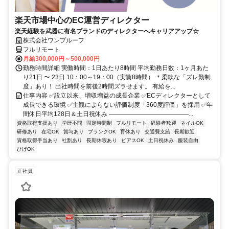
楽天市場中心のEC運営ディレクター
楽天経験を武器に有名ブランドのディレクターへキャリアアップ☆
株式会社ワンプルーフ
フルリモート
月給300,000円～500,000円
勤務時間詳細 実働時間：1日あたり8時間 平均勤務日数：1ヶ月あた
り21日 〜 23日 10：00～19：00（実働8時間） ＊柔軟な「ズレ勤制
度」あり！ 出社時間を前後2時間ズラせます。 有給を...
仕事内容 ✅設立以来、増収増益の成長企業 ✅ECディレクターとして
成長できる環境 ✅主観によらない評価制度「360度評価」を採用 ✅年
間休日平均128日＆土日祝休み ―――――――――――――...
資格取得支援あり
学歴不問
固定時間制
フルリモート
経験者歓迎
ネイルOK
研修あり
在宅OK
賞与あり
ブランクOK
育休あり
交通費支給
長期歓迎
資格取得手当あり
社割あり
長期休暇あり
ピアスOK
土日祝休み
服装自由
ひげOK
正社員