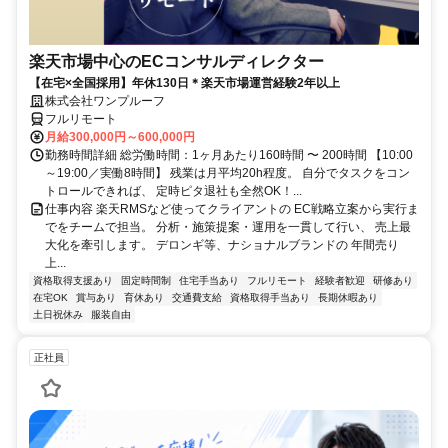
楽天市場中心のECコンサルディレクター
【在宅×全国採用】年休130日＊楽天市場運営経験2年以上
株式会社ワンプルーフ
フルリモート
月給300,000円～600,000円
勤務時間詳細 総労働時間：1ヶ月あたり160時間 〜 200時間 【10:00
～19:00／実働8時間】 残業は月平均20h程度。 自分でタスクをコン
トロールできれば、 定時ピタ退社も全然OK！...
仕事内容 楽天RMSなど使ってクライアントの EC戦略立案から実行ま
でをチームで担当。 分析・施策提案・運用を一貫して行い、 売上最
大化を牽引します。 デロンギ等、ナショナルブランドの 年間売り
上...
資格取得支援あり
固定時間制
住宅手当あり
フルリモート
経験者歓迎
研修あり
在宅OK
賞与あり
育休あり
交通費支給
資格取得手当あり
長期休暇あり
土日祝休み
服装自由
正社員