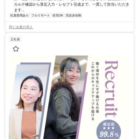
カルテ確認から算定入力・レセプト完成まで、一貫して担当いただき
ます...
社員登用あり
フルリモート
在宅OK
完全歩合制
同じ企業の求人
正社員