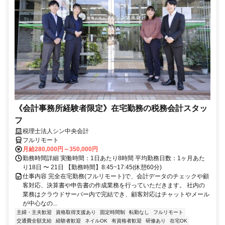
《会計事務所経験者限定》在宅勤務の税務会計スタッ
フ
税理士法人シン中央会計
フルリモート
月給280,000円～350,000円
勤務時間詳細 実働時間：1日あたり8時間 平均勤務日数：1ヶ月あた
り18日 〜 21日 【勤務時間】8:45~17:45(休憩60分)
仕事内容 完全在宅勤務(フルリモート)で、会計データのチェックや顧
客対応、決算書や申告書の作成業務を行っていただきます。 社内の
業務はクラウドサーバー内で完結でき、顧客対応はチャットやメール
が中心なの...
主婦・主夫歓迎
資格取得支援あり
固定時間制
転勤なし
フルリモート
交通費全額支給
経験者歓迎
ネイルOK
有資格者歓迎
研修あり
在宅OK