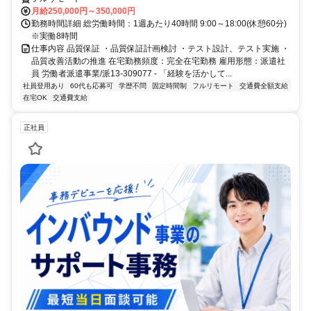
月給250,000円～350,000円
勤務時間詳細 総労働時間：1週あたり40時間 9:00～18:00(休憩60分)
※実働8時間
仕事内容 品質保証 ・品質保証計画検討 ・テスト設計、テスト実施 ・
品質改善活動の推進 在宅勤務頻度：完全在宅勤務 雇用形態：派遣社
員 労働者派遣事業/派13-309077 - 「経験を活かして...
社員登用あり
60代も応募可
学歴不問
固定時間制
フルリモート
交通費全額支給
在宅OK
交通費支給
正社員