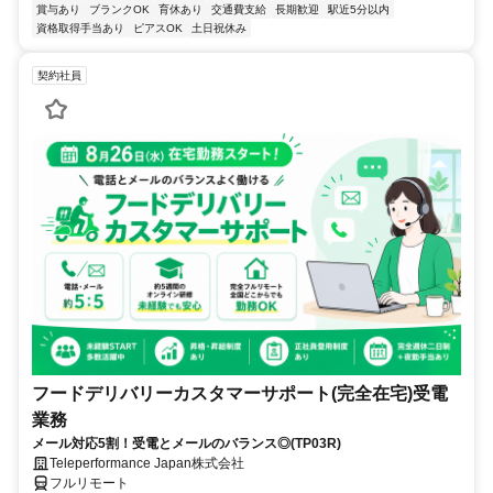
賞与あり
ブランクOK
育休あり
交通費支給
長期歓迎
駅近5分以内
資格取得手当あり
ピアスOK
土日祝休み
契約社員
フードデリバリーカスタマーサポート(完全在宅)受電
業務
メール対応5割！受電とメールのバランス◎(TP03R)
Teleperformance Japan株式会社
フルリモート