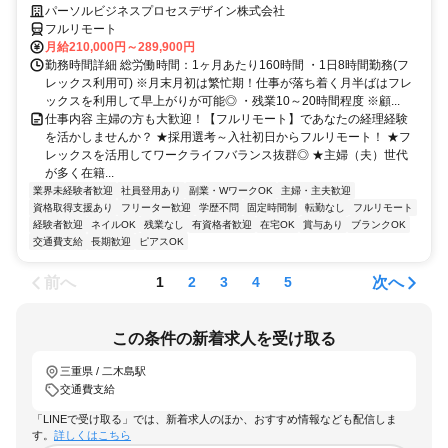
パーソルビジネスプロセスデザイン株式会社
フルリモート
月給210,000円～289,900円
勤務時間詳細 総労働時間：1ヶ月あたり160時間 ・1日8時間勤務(フ
レックス利用可) ※月末月初は繁忙期！仕事が落ち着く月半ばはフレ
ックスを利用して早上がりが可能◎ ・残業10～20時間程度 ※顧...
仕事内容 主婦の方も大歓迎！【フルリモート】であなたの経理経験
を活かしませんか？ ★採用選考～入社初日からフルリモート！ ★フ
レックスを活用してワークライフバランス抜群◎ ★主婦（夫）世代
が多く在籍...
業界未経験者歓迎
社員登用あり
副業・WワークOK
主婦・主夫歓迎
資格取得支援あり
フリーター歓迎
学歴不問
固定時間制
転勤なし
フルリモート
経験者歓迎
ネイルOK
残業なし
有資格者歓迎
在宅OK
賞与あり
ブランクOK
交通費支給
長期歓迎
ピアスOK
前へ
次へ
1
2
3
4
5
この条件の新着求人を受け取る
三重県 / 二木島駅
交通費支給
「LINEで受け取る」では、新着求人のほか、おすすめ情報なども配信しま
す。
詳しくはこちら