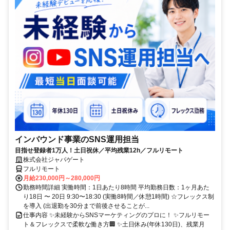
インバウンド事業のSNS運用担当
目指せ登録者1万人！土日祝休／平均残業12h／フルリモート
株式会社ジャパゲート
フルリモート
月給230,000円～280,000円
勤務時間詳細 実働時間：1日あたり8時間 平均勤務日数：1ヶ月あた
り18日 〜 20日 9:30〜18:30 (実働8時間／休憩1時間) ☆フレックス制
を導入 (出退勤を30分まで前後させることが...
仕事内容 ✨未経験からSNSマーケティングのプロに！ ✨フルリモー
ト＆フレックスで柔軟な働き方🏢 ✨土日休み(年休130日)、残業月