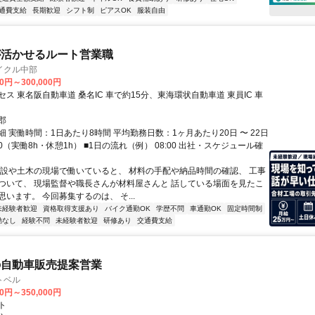
通費支給
長期歓迎
シフト制
ピアスOK
服装自由
が活かせるルート営業職
イクル中部
00円～300,000円
ス 東名阪自動車道 桑名IC 車で約15分、東海環状自動車道 東員IC 車
郡
 実働時間：1日あたり8時間 平均勤務日数：1ヶ月あたり20日 〜 22日
7:00（実働8h・休憩1h） ■1日の流れ（例） 08:00 出社・スケジュール確
建設や土木の現場で働いていると、 材料の手配や納品時間の確認、 工事
ついて、 現場監督や職長さんが材料屋さんと 話している場面を見たこ
います。 今回募集するのは、 そ...
未経験者歓迎
資格取得支援あり
バイク通勤OK
学歴不問
車通勤OK
固定時間制
勤なし
経験不問
未経験者歓迎
研修あり
交通費支給
の自動車販売提案営業
トベル
00円～350,000円
ト