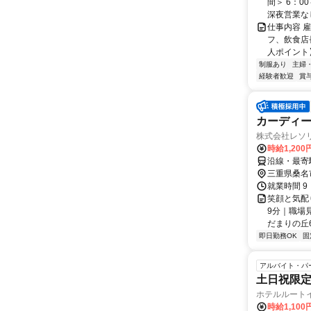
間＞ 6：0
深夜営業なし 
仕事内容 
フ、飲食店
人ポイント】
制服あり
主婦
経験者歓迎
賞
カーディー
株式会社レソ
時給1,20
沿線・最寄
三重県桑名
就業時間 9
笑顔と気配
9分｜職場
だまりの丘6
即日勤務OK
固
アルバイト・パ
土日祝限定
ホテルルート
時給1,100