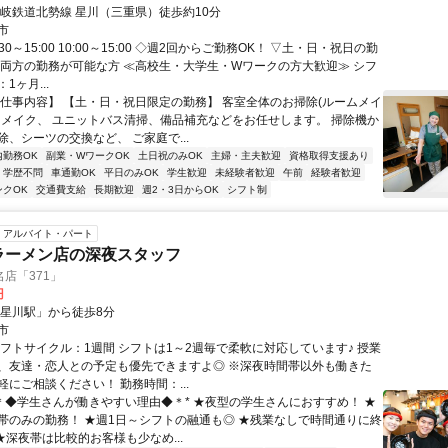
三岐鉄道北勢線 星川（三重県）徒歩約10分
市
30～15:00 10:00～15:00 ◇週2回からご勤務OK！ ▽土・日・祝日の勤
日両方の勤務が可能な方 ≪高校生・大学生・Wワークの方大歓迎≫ シフ
1ヶ月...
【仕事内容】 【土・日・祝日限定の勤務】 客室全体のお掃除(ルームメイ
ドメイク、 ユニットバス清掃、備品補充などをお任せします。 掃除機か
、シーツの交換など、 ご家庭で...
内勤務OK
副業・WワークOK
土日祝のみOK
主婦・主夫歓迎
資格取得支援あり
学歴不問
車通勤OK
平日のみOK
学生歓迎
未経験者歓迎
午前
経験者歓迎
ンクOK
交通費支給
長期歓迎
週2・3日からOK
シフト制
アルバイト・パート
ラーメン店の深夜スタッフ
店「371」
円
「星川駅」から徒歩8分
市
シフトサイクル：1週間 シフトは1～2週毎で柔軟に対応しています♪ 授業
、友達・恋人との予定も優先できますよ◎ ※深夜時間帯以外も働きた
にご相談ください！ 勤務時間：...
*＊◆学生さんが働きやすい理由◆＊* ★夜型の学生さんにおすすめ！ ★
帯のみの勤務！ ★週1日～シフトの融通も◎ ★残業なしで時間通りに終
★深夜帯は比較的お客様も少なめ...