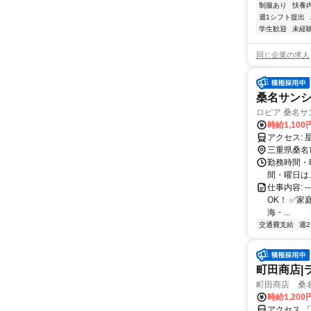
制服あり
扶養
週1シフト提出
学生歓迎
未経
同じ企業の求人
桑名サンシ
ロピア 桑名サ
時給1,100
三重県桑名
勤務時間・曜日
間・曜日は
仕事内容: -
OK！ ✅️
海・...
交通費支給
週
町田商店|
町田商店 桑名
時給1,200
アクセス 