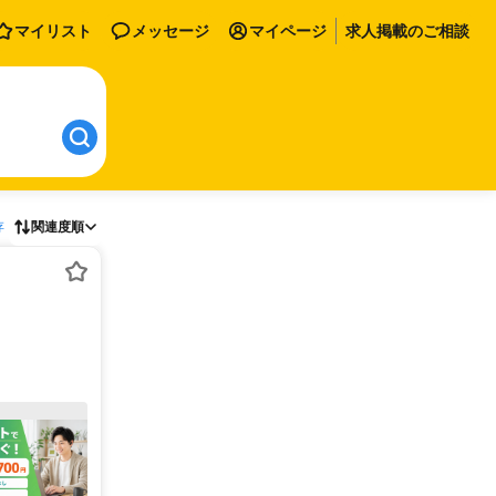
マイリスト
メッセージ
マイページ
求人掲載のご相談
存
関連度順