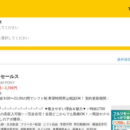
駅
してください
を選択してください
条件保
ドセールス
M PONY
円～3,700円
ト
 9:00〜21:00の間でシフト制 希望時間帯は相談OK！ 契約更新期間：
┘─┘─┘─┘─┘─┘─┘─┘─┘ ▼働きやすい理由＆魅力▼ ✅時給1700
0円の高収入可能✨ ✅完全在宅！全国どこからでも勤務OK！ ✅商談やクロ
のアポ獲得...
主婦・主夫歓迎
フリーター歓迎
シフト自由
学歴不問
即日勤務OK
職場見学可
交通費全額支給
経験者歓迎
ネイルOK
食費補助あり
研修あり
在宅OK