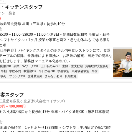
ート
ル・キッチンスタッフ
イン 桑名
円
三岐鉄道北勢線 星川（三重県）徒歩約10分
市
)5:30～11:00 (2)6:30～11:00 ◇週3日～勤務日数応相談 ※曜日・勤務
 シフトサイクル：1ヶ月 授業や家事と両立・急なお休みも できる限り
考...
【仕事内容】 バイキングスタイルのホテル内朝食レストランにて、食器
テーブルの掃除、食洗器による皿洗い、お料理の補充、厨房での簡単な
お任せします。業務はマニュアル化されてい...
内勤務OK
副業・WワークOK
土日祝のみOK
主婦・主夫歓迎
資格取得支援あり
早朝
学歴不問
車通勤OK
平日のみOK
学生歓迎
未経験者歓迎
午前
修あり
ブランクOK
交通費支給
まかないあり
長期歓迎
接客スタッフ
三重桑名広見ヶ丘店(株式会社コイサンズ)
30円～400,000円
セス 七和駅出口から徒歩約17分 ※車・バイク通勤OK（無料駐車場完
市
細 総労働時間：1ヶ月あたり173時間 ＜シフト制：平均所定労働173時