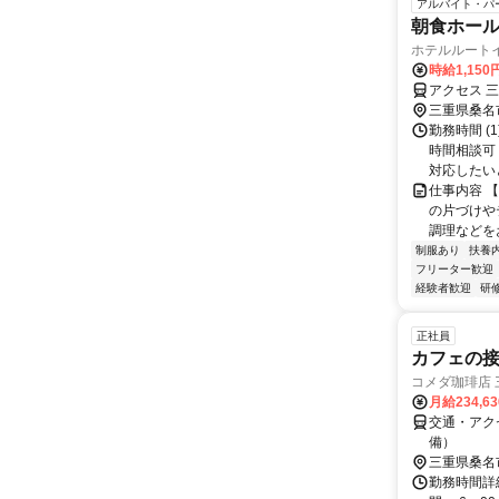
アルバイト・パ
朝食ホー
ホテルルート
時給1,150
アクセス 
三重県桑名
勤務時間 (1
時間相談可
対応したいと
仕事内容 
の片づけや
調理などを
制服あり
扶養
フリーター歓迎
経験者歓迎
研
正社員
カフェの
コメダ珈琲店 
月給234,6
交通・アク
備）
三重県桑名
勤務時間詳