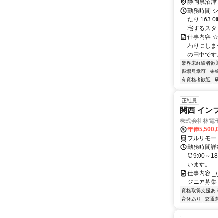
静岡県沼津
勤務時間 シ
たり 163
宅するスタッ.
仕事内容 ☆
わりにしませ
の田中です。 
業界未経験者歓
職場見学可
未
有資格者歓迎
正社員
関西 イン
株式会社林電
年俸5,500,
フルリモー
勤務時間詳細
⏰9:00～
います。
仕事内容 _/_
ジニア募集
資格取得支援あ
育休あり
交通