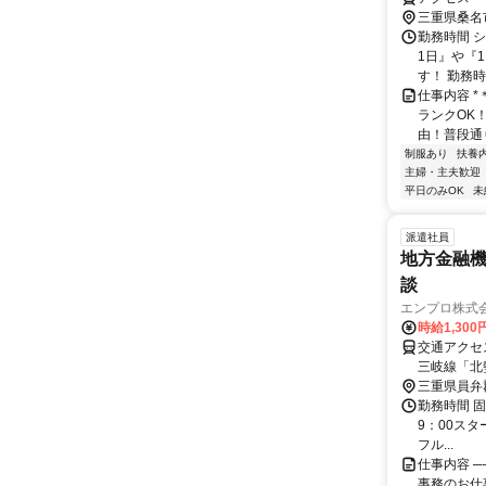
三重県桑名
勤務時間 
1日』や『
す！ 勤務時間：
仕事内容 *
ランクOK
由！普段通り
制服あり
扶養
主婦・主夫歓迎
平日のみOK
未
派遣社員
地方金融
談
エンプロ株式
時給1,30
交通アクセス 最寄駅：東員駅 
三岐線「北勢
三重県員弁
分」 
勤務時間 
9：00スター
フル...
仕事内容 ─
事務のお仕