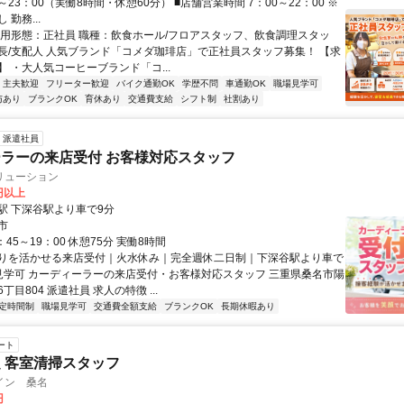
0～23：00（実働8時間・休憩60分） ■店舗営業時間 7：00～22：00 ※
勤務...
雇用形態：正社員 職種：飲食ホール/フロアスタッフ、飲食調理スタッ
長/支配人 人気ブランド「コメダ珈琲店」で正社員スタッフ募集！ 【求
 ・大人気コーヒーブランド「コ...
・主夫歓迎
フリーター歓迎
バイク通勤OK
学歴不問
車通勤OK
職場見学可
与あり
ブランクOK
育休あり
交通費支給
シフト制
社割あり
派遣社員
ラーの来店受付 お客様対応スタッフ
リューション
0円以上
駅 下深谷駅より車で9分
市
：45～19：00 休憩75分 実働8時間
りを活かせる来店受付｜火水休み｜完全週休二日制｜下深谷駅より車で
見学可 カーディーラーの来店受付・お客様対応スタッフ 三重県桑名市陽
丁目804 派遣社員 求人の特徴 ...
定時間制
職場見学可
交通費全額支給
ブランクOK
長期休暇あり
ート
 客室清掃スタッフ
イン 桑名
円