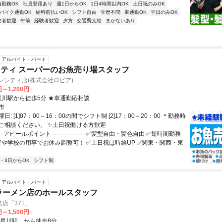
内勤務OK
社員登用あり
週1日からOK
1日4時間以内OK
土日祝のみOK
バイク通勤OK
給料前払いOK
シフト自由
学歴不問
車通勤OK
平日のみOK
験者歓迎
午前
経験者歓迎
夕方
交通費支給
まかないあり
アルバイト・パート
ティ スーパーのお魚売り場スタッフ
ンシティ店(株式会社ロピア)
円～1,200円
アクセス: 星川駅から徒歩5分 ★車通勤応相談
市
: [1]07：00～16：00の間でシフト制 [2]17：00～20：00 ＊勤務時
ご相談ください。 ✨土日祝働ける方歓迎
---アピールポイント----------------- ✅髪型自由・髪色自由 ✅️短時間勤務
家庭や学校の用事でお休み調整可！ ✅️土日祝は時給UP ✅️関東・関西・東
2・3日からOK
シフト制
アルバイト・パート
ラーメン店のホールスタッフ
店「371」
円～1,500円
「星川駅」から徒歩8分