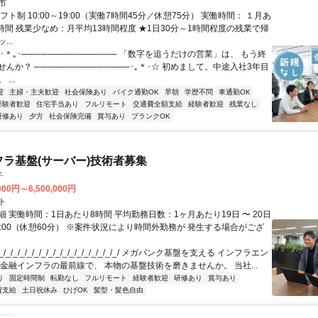
市
フト制 10:00～19:00（実働7時間45分／休憩75分） 実働時間： １月あ
.0時間 残業少なめ：月平均13時間程度 ★1日30分～1時間程度の残業で帰
..
･＊｡･─────────────── 「数字を追うだけの営業」は、 もう終
んか？ ───────────────･｡＊･☆ 初めまして。中途入社3年目
...
迎
主婦・主夫歓迎
社会保険あり
バイク通勤OK
早朝
学歴不問
車通勤OK
経験者歓迎
住宅手当あり
フルリモート
交通費全額支給
経験者歓迎
残業なし
研修あり
夕方
社会保険完備
賞与あり
ブランクOK
フラ基盤(サーバー)技術者募集
子
000円～6,500,000円
ト
 実働時間：1日あたり8時間 平均勤務日数：1ヶ月あたり19日 〜 20日
18:00（休憩60分） ※案件状況により時間外勤務が 発生する場合がござ
/_/_/_/_/_/_/_/_/_/_/_/_/_/_/_/_/ メガバンク基盤を支える インフラエン
 金融インフラの最前線で、 本物の基盤技術を磨きませんか。 当社...
り
固定時間制
転勤なし
フルリモート
経験者歓迎
研修あり
賞与あり
費支給
土日祝休み
ひげOK
髪型・髪色自由