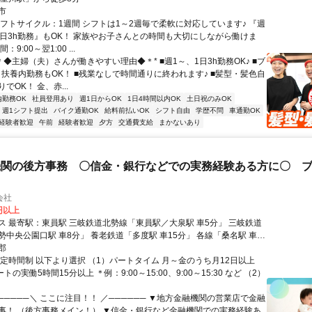
市
シフトサイクル：1週間 シフトは1～2週毎で柔軟に対応しています♪ 『週
1日3h勤務』もOK！ 家族やお子さんとの時間も大切にしながら働けま
9:00～翌1:00 ...
＊◆主婦（夫）さんが働きやすい理由◆＊* ■週1～、1日3h勤務OK♪ ■ブ
！扶養内勤務もOK！ ■残業なしで時間通りに終われます♪ ■髪型・髪色自
でOK！ 金、赤...
内勤務OK
社員登用あり
週1日からOK
1日4時間以内OK
土日祝のみOK
週1シフト提出
バイク通勤OK
給料前払いOK
シフト自由
学歴不問
車通勤OK
経験者歓迎
午前
経験者歓迎
夕方
交通費支給
まかないあり
機関の後方事務 〇信金・銀行などでの実務経験ある方に〇 
会社
0円以上
三岐鉄道北勢線「東員駅／大泉駅 車5分」 三岐鉄道
中央公園口駅 車8分」 養老鉄道「多度駅 車15分」 各線「桑名駅 車20
郡
所在地：三重県員弁郡東員町鳥取 ※車通勤OK（P無料）
固定時間制 以下より選択 （1）パートタイム 月～金のうち月12日以上
トの実働5時間15分以上 ＊例：9:00～15:00、9:00～15:30 など （2）
─────＼ ここに注目！！ ／────── ▼地方金融機関の営業店で金融
事！ （後方事務メイン！） ▼信金・銀行など金融機関での実務経験あ