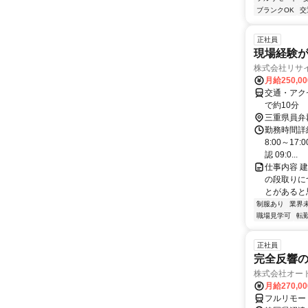
ブランクOK
交
正社員
現場経験
株式会社リサ
月給250,0
交通・アクセ
で約10分
三重県員弁
勤務時間詳細
8:00～1
認 09:0...
仕事内容 
の段取りに
とがあると思
制服あり
業界
職場見学可
転
正社員
完全反響
株式会社オー
月給270,0
フルリモー