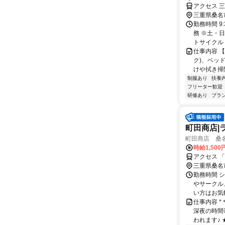
アクセス 
三重県桑名
勤務時間 9:
務 ※土・
トサイクル：
仕事内容 
ク)、ベッ
けや拭き掃除
制服あり
扶養
フリーター歓迎
研修あり
ブラ
町田商店|
町田商店 桑名
時給1,500
アクセス 
三重県桑名
勤務時間 
やサークル
い方はお気軽
仕事内容 
深夜の時間
われます♪ 