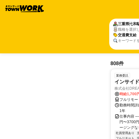
三重県
七和
職種を選択
交通費支給
キーワード
808件
業務委託
インサイ
株式会社DREA
時給1,700
フルリモー
勤務時間詳細
1年
仕事内容 ─
円〜370
ージングなし
社員登用あり
フルリモート